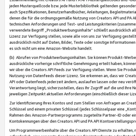
jeden Musterquellcode bzw. jede Musterbibliothek geltenden gesonder
auch Spezifikationen, Benutzerhandbücher, Anleitungen, Begleitmaterial
denen die für die ordnungsgemäße Nutzung von Creators API und PA A
technischen Anforderungen und Test- und Leistungskriterien (zusammen
verwendete Begriff „Produktwerbungsinhalte“ schließt ausdrücklich al
Lizenz zur Verfügung stellen, sowie alle von uns zur Verfügung gestel
ausdrücklich nicht auf Daten, Bilder, Texte oder sonstige Informatione
es sich nicht um eine Amazon-Website handelt.
(b) Abrufen von Produktwerbungsinhalten. Sie können Produkt-Werbein
ausdrückliche vorherige schriftliche Genehmigung erteilt haben, könn
wir über die Creators API Feeds zur Verfügung stellen. Wenn Sie Produk
Nutzung von Datenfeeds dieser Lizenz. Sie erkennen an, dass wir Creat
API oder Datenfeeds jederzeit ändern, auslaufen lassen oder neu veröffe
Verantwortung liegt, sicherzustellen, dass Ihr Zugriff auf die und Ihr
jeweiligen Zeitpunkt aktuellen Anforderungen (einschließlich dieser Liz
Zur Identifizierung Ihres Kontos und zum Stellen von Anfragen an Crea
Schlüssel und einem privaten Schlüssel (jedes Schlüsselpaar eine „Kon
Rahmen des Amazon-Partnerprogramms zugeteilte Partner-ID oder ein
Kontokennungen über den Creators API und PA API Kontoerstellungspro
Um Programmwerbeinhalte über die Creators API Dienste zu erhalten, m