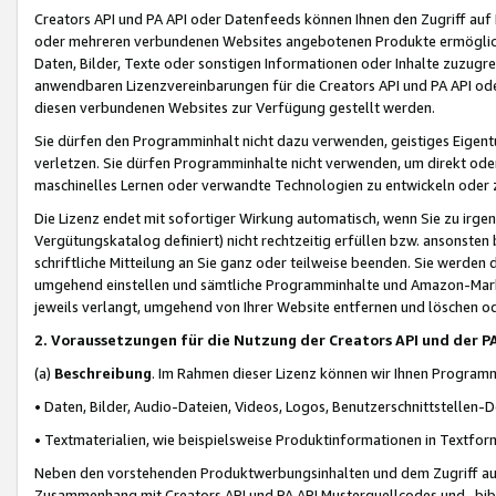
Creators API und PA API oder Datenfeeds können Ihnen den Zugriff auf D
oder mehreren verbundenen Websites angebotenen Produkte ermögliche
Daten, Bilder, Texte oder sonstigen Informationen oder Inhalte zuzugre
anwendbaren Lizenzvereinbarungen für die Creators API und PA API od
diesen verbundenen Websites zur Verfügung gestellt werden.
Sie dürfen den Programminhalt nicht dazu verwenden, geistiges Eigent
verletzen. Sie dürfen Programminhalte nicht verwenden, um direkt ode
maschinelles Lernen oder verwandte Technologien zu entwickeln oder zu
Die Lizenz endet mit sofortiger Wirkung automatisch, wenn Sie zu irg
Vergütungskatalog definiert) nicht rechtzeitig erfüllen bzw. ansonsten
schriftliche Mitteilung an Sie ganz oder teilweise beenden. Sie werden
umgehend einstellen und sämtliche Programminhalte und Amazon-Marke
jeweils verlangt, umgehend von Ihrer Website entfernen und löschen od
2. Voraussetzungen für die Nutzung der Creators API und der P
(a)
Beschreibung
. Im Rahmen dieser Lizenz können wir Ihnen Programmi
• Daten, Bilder, Audio-Dateien, Videos, Logos, Benutzerschnittstellen-
• Textmaterialien, wie beispielsweise Produktinformationen in Textfor
Neben den vorstehenden Produktwerbungsinhalten und dem Zugriff auf 
Zusammenhang mit Creators API und PA API Musterquellcodes und -bibli