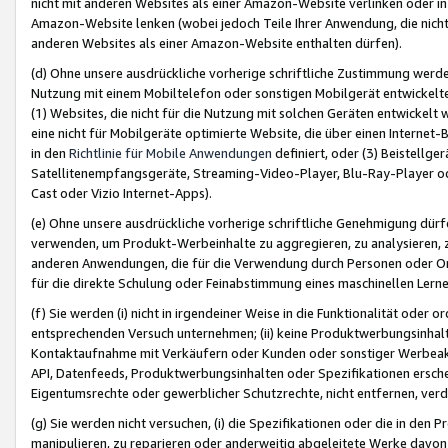
nicht mit anderen Websites als einer Amazon-Website verlinken oder i
Amazon-Website lenken (wobei jedoch Teile Ihrer Anwendung, die nich
anderen Websites als einer Amazon-Website enthalten dürfen).
(d) Ohne unsere ausdrückliche vorherige schriftliche Zustimmung werd
Nutzung mit einem Mobiltelefon oder sonstigen Mobilgerät entwickelt
(1) Websites, die nicht für die Nutzung mit solchen Geräten entwickelt
eine nicht für Mobilgeräte optimierte Website, die über einen Interne
in den
Richtlinie für Mobile Anwendungen
definiert, oder (3) Beistellge
Satellitenempfangsgeräte, Streaming-Video-Player, Blu-Ray-Player ode
Cast oder Vizio Internet-Apps).
(e) Ohne unsere ausdrückliche vorherige schriftliche Genehmigung dürfe
verwenden, um Produkt-Werbeinhalte zu aggregieren, zu analysieren, 
anderen Anwendungen, die für die Verwendung durch Personen oder Or
für die direkte Schulung oder Feinabstimmung eines maschinellen Lern
(f) Sie werden (i) nicht in irgendeiner Weise in die Funktionalität ode
entsprechenden Versuch unternehmen; (ii) keine Produktwerbungsinha
Kontaktaufnahme mit Verkäufern oder Kunden oder sonstiger Werbeaktiv
API, Datenfeeds, Produktwerbungsinhalten oder Spezifikationen erschei
Eigentumsrechte oder gewerblicher Schutzrechte, nicht entfernen, verd
(g) Sie werden nicht versuchen, (i) die Spezifikationen oder die in de
manipulieren, zu reparieren oder anderweitig abgeleitete Werke davon z