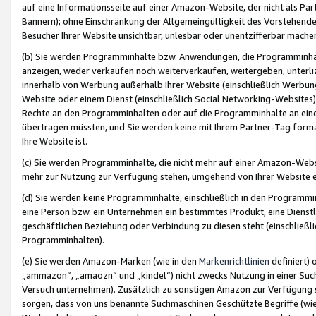
auf eine Informationsseite auf einer Amazon-Website, der nicht als Part
Bannern); ohne Einschränkung der Allgemeingültigkeit des Vorstehende
Besucher Ihrer Website unsichtbar, unlesbar oder unentzifferbar mache
(b) Sie werden Programminhalte bzw. Anwendungen, die Programminhalt
anzeigen, weder verkaufen noch weiterverkaufen, weitergeben, unterli
innerhalb von Werbung außerhalb Ihrer Website (einschließlich Werbun
Website oder einem Dienst (einschließlich Social Networking-Website
Rechte an den Programminhalten oder auf die Programminhalte an eine a
übertragen müssten, und Sie werden keine mit Ihrem Partner-Tag formati
Ihre Website ist.
(c) Sie werden Programminhalte, die nicht mehr auf einer Amazon-Websit
mehr zur Nutzung zur Verfügung stehen, umgehend von Ihrer Website e
(d) Sie werden keine Programminhalte, einschließlich in den Programmin
eine Person bzw. ein Unternehmen ein bestimmtes Produkt, eine Dienstle
geschäftlichen Beziehung oder Verbindung zu diesen steht (einschließli
Programminhalten).
(e) Sie werden Amazon-Marken (wie in den
Markenrichtlinien
definiert) 
„ammazon“, „amaozn“ und „kindel“) nicht zwecks Nutzung in einer Suc
Versuch unternehmen). Zusätzlich zu sonstigen Amazon zur Verfügung 
sorgen, dass von uns benannte Suchmaschinen Geschützte Begriffe (wie 