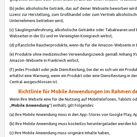
(b) jedes alkoholische Getränk, das auf deiner Webseite beworben wird
Lizenz zur Herstellung, zum Großhandel oder zum Vertrieb alkoholisch
Unternehmens betrieben wird,
(c) Säuglingsnahruhrung, alkoholische Getränke oder Tabakwaren und E
Webseiten in der EU und im Vereinigten Königreich wirbst,
(d) pflanzliche Raucherprodukte, wenn du für die Amazon-Webseite in B
(e) Produkte ohne medizinischen Verwendungszweck gemäß Anhang XVI 
Amazon-Webseite in Frankreich wirbst,
(f) jedes Produkt oder jede Dienstleistung, bei der es sich um ein Prod
erhältst eine Warnung, wenn ein Produkt oder eine Dienstleistung in de
Central ausgeschlossen ist.
Richtlinie für Mobile Anwendungen im Rahmen de
Wenn Ihre Website eine für die Nutzung auf Mobiltelefonen, Tablets 
„
Mobile Anwendung
“) enthält, gilt Folgendes:
(a) Ihre Mobile Anwendung muss in den App-Stores von Google Play, A
(b) Ihre Mobile Anwendung muss kostenlos heruntergeladen werden könn
(c) Ihre Mobile Anwendung muss originäre Inhalte haben,