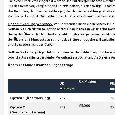
Kauf von Produkten eingelöst werden und unterliegen unseren Geschäf
uns das Recht vor, Vergütungen zurückzuhalten, bis der fällige Gesamt
das Recht vor, den Teil der Zahlungen, der den in der Zahlungstabelle 
Zahlungsart angibst. Die Zahlung per Amazon-Geschenkgutschein ist in
Option 3: Zahlung per Scheck.
Wir übersenden Ihnen einen Scheck in Höh
Sollten Sie sich für diese Option entscheiden, behalten wir uns das Rec
den in der
Übersicht Mindestauszahlungsbeträge
genannten Mindest
der
Übersicht Mindestauszahlungsbeträge
angegebene Bearbeitung
und Schweden nicht verfügbar.
Sollten Sie keine gültigen Informationen für die Zahlungsoption bereit
oder die Auszahlung verdienter Vergütung zurückhalten, bis Sie eine A
Übersicht Mindestauszahlungsbeträge
UK Maxium
UK
FR,
Minimum
un
Option 1 (Überweisung)
25£
25
£5,000
Option 2
25£
25
(Geschenkgutschein)