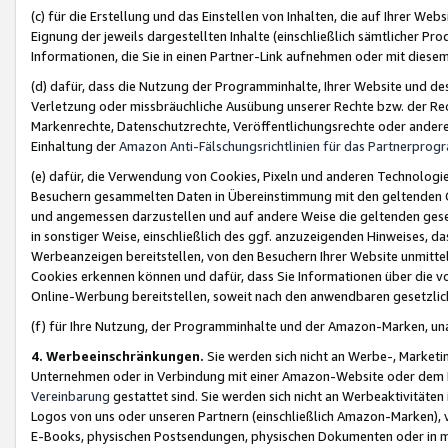
(c) für die Erstellung und das Einstellen von Inhalten, die auf Ihrer We
Eignung der jeweils dargestellten Inhalte (einschließlich sämtlicher 
Informationen, die Sie in einen Partner-Link aufnehmen oder mit diese
(d) dafür, dass die Nutzung der Programminhalte, Ihrer Website und des 
Verletzung oder missbräuchliche Ausübung unserer Rechte bzw. der Recht
Markenrechte, Datenschutzrechte, Veröffentlichungsrechte oder anderer
Einhaltung der
Amazon Anti-Fälschungsrichtlinien für das Partnerpro
(e) dafür, die Verwendung von Cookies, Pixeln und anderen Technologien
Besuchern gesammelten Daten in Übereinstimmung mit den geltenden Ge
und angemessen darzustellen und auf andere Weise die geltenden geset
in sonstiger Weise, einschließlich des ggf. anzuzeigenden Hinweises, d
Werbeanzeigen bereitstellen, von den Besuchern Ihrer Website unmitte
Cookies erkennen können und dafür, dass Sie Informationen über die v
Online-Werbung bereitstellen, soweit nach den anwendbaren gesetzlic
(f) für Ihre Nutzung, der Programminhalte und der Amazon-Marken, u
4. Werbeeinschränkungen.
Sie werden sich nicht an Werbe-, Market
Unternehmen oder in Verbindung mit einer Amazon-Website oder dem Pa
Vereinbarung
gestattet sind. Sie werden sich nicht an Werbeaktivitäten
Logos von uns oder unseren Partnern (einschließlich Amazon-Marken), 
E-Books, physischen Postsendungen, physischen Dokumenten oder in 