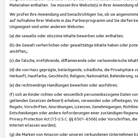
Materialien enthalten. Sie müssen Ihre Website(s) in Ihrer Anwendung ide
Wir prüfen Ihre Anwendung und benachrichtigen Sie, ob sie angenommen
auf Aufnahme Ihrer Website in das Partnerprogramm und Sie dürfen kei
Ungeeignet sind unter anderem Websites:
(a) die sexuelle oder obszöne Inhalte bewerben oder enthalten;
(b) die Gewalt verherrlichen oder gewalttätige Inhalte haben oder pot
anstiften,;
(c) die falsche, irreführende, diffamierende oder verleumderische Inha
(d) die von Hass geprägte, belästigende, schädliche, die Privatsphäre v
Herkunft, Hautfarbe, Geschlecht, Religion, Nationalität, Behinderung, 
(e) die rechtswidrige Handlungen bewerben oder ausführen;
(f) sich an Kinder richten oder wissentlich personenbezogene Daten vo
geltenden Gesetzen definiert) erheben, verwenden oder offenlegen, Vo
Regeln, Vorschriften, Anordnungen, Lizenzen, Genehmigungen, Richtlini
Entscheidungen oder andere Anforderungen einer zuständigen Regierung
Privacy Protection Act (15 U.S.C. §§ 6501-6506) oder Vorschriften, di
Internet erlassen wurden);
(g) die Marken von Amazon oder unseren verbundenen Unternehmen b