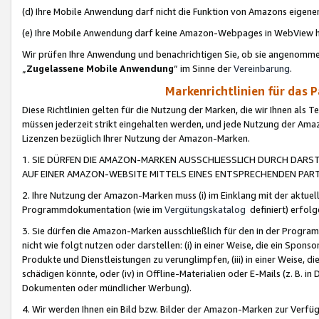
(d) Ihre Mobile Anwendung darf nicht die Funktion von Amazons eige
(e) Ihre Mobile Anwendung darf keine Amazon-Webpages in WebView 
Wir prüfen Ihre Anwendung und benachrichtigen Sie, ob sie angenomm
„
Zugelassene Mobile Anwendung
“ im Sinne der
Vereinbarung
.
Markenrichtlinien für das 
Diese Richtlinien gelten für die Nutzung der Marken, die wir Ihnen als 
müssen jederzeit strikt eingehalten werden, und jede Nutzung der Ama
Lizenzen bezüglich Ihrer Nutzung der Amazon-Marken.
1. SIE DÜRFEN DIE AMAZON-MARKEN AUSSCHLIESSLICH DURCH DARS
AUF EINER AMAZON-WEBSITE MITTELS EINES ENTSPRECHENDEN PART
2. Ihre Nutzung der Amazon-Marken muss (i) im Einklang mit der aktuells
Programmdokumentation (wie im
Vergütungskatalog
definiert) erfolg
3. Sie dürfen die Amazon-Marken ausschließlich für den in der Progr
nicht wie folgt nutzen oder darstellen: (i) in einer Weise, die ein Spo
Produkte und Dienstleistungen zu verunglimpfen, (iii) in einer Weise
schädigen könnte, oder (iv) in Offline-Materialien oder E-Mails (z. B.
Dokumenten oder mündlicher Werbung).
4. Wir werden Ihnen ein Bild bzw. Bilder der Amazon-Marken zur Verfüg