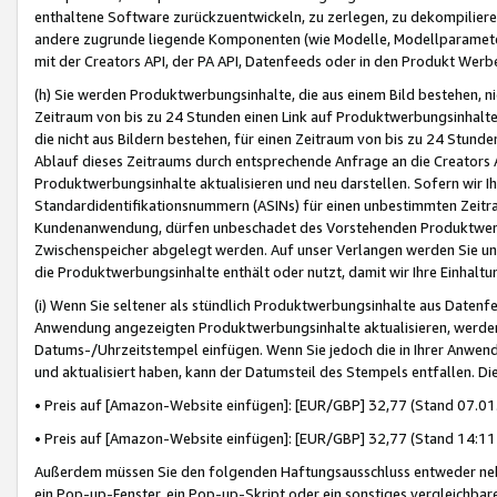
enthaltene Software zurückzuentwickeln, zu zerlegen, zu dekompilier
andere zugrunde liegende Komponenten (wie Modelle, Modellparameter
mit der Creators API, der PA API, Datenfeeds oder in den Produkt Werb
(h) Sie werden Produktwerbungsinhalte, die aus einem Bild bestehen, ni
Zeitraum von bis zu 24 Stunden einen Link auf Produktwerbungsinhalte
die nicht aus Bildern bestehen, für einen Zeitraum von bis zu 24 Stund
Ablauf dieses Zeitraums durch entsprechende Anfrage an die Creators 
Produktwerbungsinhalte aktualisieren und neu darstellen. Sofern wir Ih
Standardidentifikationsnummern (ASINs) für einen unbestimmten Zeitra
Kundenanwendung, dürfen unbeschadet des Vorstehenden Produktwerbu
Zwischenspeicher abgelegt werden. Auf unser Verlangen werden Sie un
die Produktwerbungsinhalte enthält oder nutzt, damit wir Ihre Einhalt
(i) Wenn Sie seltener als stündlich Produktwerbungsinhalte aus Datenfe
Anwendung angezeigten Produktwerbungsinhalte aktualisieren, werden 
Datums-/Uhrzeitstempel einfügen. Wenn Sie jedoch die in Ihrer Anwe
und aktualisiert haben, kann der Datumsteil des Stempels entfallen. Dies
• Preis auf [Amazon-Website einfügen]: [EUR/GBP] 32,77 (Stand 07.01.
• Preis auf [Amazon-Website einfügen]: [EUR/GBP] 32,77 (Stand 14:11 
Außerdem müssen Sie den folgenden Haftungsausschluss entweder neb
ein Pop-up-Fenster, ein Pop-up-Skript oder ein sonstiges vergleichba