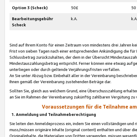
Option 3 (Scheck)
50£
50
Bearbeitungsgebühr
k.A.
k.A
Scheck
Sind auf Ihrem Konto für einen Zeitraum von mindestens drei Jahren kein
Frist von sieben Tagen nach einer entsprechenden Ankündigung die für
Schlussbetrag zurückzuhalten, der dem in der Übersicht Mindestausz
Mindestauszahlungsbetrag entspricht. Ferner können eine etwaig aufg
unterliegen oder durch geltende Verjährungsfristen verfallen.
An Sie unter Abzug bzw. Einbehalt aller in der Vereinbarung beschrieb
Ihnen gemäß der Vereinbarung zustehenden Beträge dar.
Sollten Sie, gleich aus welchem Grund, eine Überschusszahlung erhalte
an Sie im Rahmen der Vereinbarung zukünftig zahlbaren Vergütung zu 
Voraussetzungen für die Teilnahme a
1. Anmeldung und Teilnahmeberechtigung
Sie leiten den Anmeldeprozess ein, indem Sie einen vollständigen und 
muss/müssen originäre Inhalte (original content) enthalten und über d
Originalinhalte, die Materialien von Dritten verwenden, müssen wese