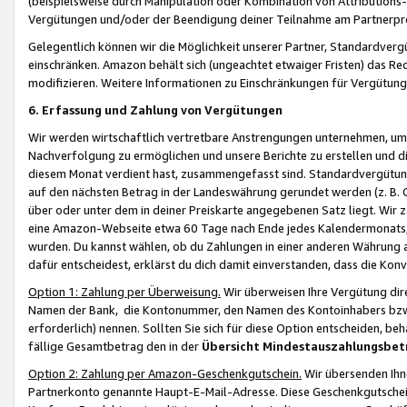
(beispielsweise durch Manipulation oder Kombination von Attributions-
Vergütungen und/oder der Beendigung deiner Teilnahme am Partnerp
Gelegentlich können wir die Möglichkeit unserer Partner, Standardv
einschränken. Amazon behält sich (ungeachtet etwaiger Fristen) das Re
modifizieren. Weitere Informationen zu Einschränkungen für Vergütung
6. Erfassung und Zahlung von Vergütungen
Wir werden wirtschaftlich vertretbare Anstrengungen unternehmen, um 
Nachverfolgung zu ermöglichen und unsere Berichte zu erstellen und di
diesem Monat verdient hast, zusammengefasst sind. Standardvergütung
auf den nächsten Betrag in der Landeswährung gerundet werden (z. B. C
über oder unter dem in deiner Preiskarte angegebenen Satz liegt. Wir
eine Amazon-Webseite etwa 60 Tage nach Ende jedes Kalendermonats, i
wurden. Du kannst wählen, ob du Zahlungen in einer anderen Währung
dafür entscheidest, erklärst du dich damit einverstanden, dass die K
Option 1: Zahlung per Überweisung.
Wir überweisen Ihre Vergütung dir
Namen der Bank, die Kontonummer, den Namen des Kontoinhabers bzw. a
erforderlich) nennen. Sollten Sie sich für diese Option entscheiden, be
fällige Gesamtbetrag den in der
Übersicht Mindestauszahlungsbet
Option 2: Zahlung per Amazon-Geschenkgutschein.
Wir übersenden Ihne
Partnerkonto genannte Haupt-E-Mail-Adresse. Diese Geschenkgutschei