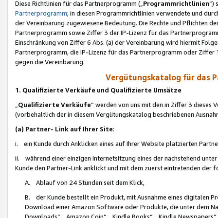
Diese Richtlinien für das Partnerprogramm („
Programmrichtlinien
“)
Partnerprogramm
; in diesen Programmrichtlinien verwendete und durch
der Vereinbarung zugewiesene Bedeutung. Die Rechte und Pflichten de
Partnerprogramm sowie Ziffer 3 der IP-Lizenz für das Partnerprogram
Einschränkung von Ziffer 6 Abs. (a) der Vereinbarung wird hiermit Fol
Partnerprogramm, die IP-Lizenz für das Partnerprogramm oder Ziffer 1
gegen die Vereinbarung.
Vergütungskatalog für das 
1. Qualifizierte Verkäufe und Qualifizierte Umsätze
„
Qualifizierte Verkäufe
“ werden von uns mit den in Ziffer 3 diese
(vorbehaltlich der in diesem Vergütungskatalog beschriebenen Ausnah
(a) Partner- Link auf Ihrer Site
:
i. ein Kunde durch Anklicken eines auf Ihrer Website platzierten Part
ii. während einer einzigen Internetsitzung eines der nachstehend unter (i)
Kunde den Partner-Link anklickt und mit dem zuerst eintretenden der f
A. Ablauf von 24 Stunden seit dem Klick,
B. der Kunde bestellt ein Produkt, mit Ausnahme eines digitalen P
Download einer Amazon Software oder Produkte, die unter dem N
Downloads“, „Amazon Coin“, „Kindle Books“, „Kindle Newspapers“, „