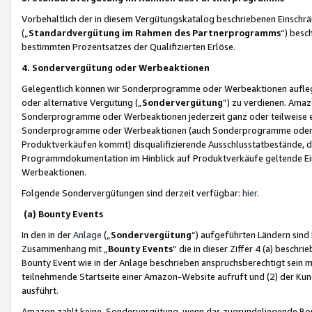
Vorbehaltlich der in diesem Vergütungskatalog beschriebenen Einschr
(„
Standardvergütung im Rahmen des Partnerprogramms
“) besc
bestimmten Prozentsatzes der Qualifizierten Erlöse.
4. Sondervergütung oder Werbeaktionen
Gelegentlich können wir Sonderprogramme oder Werbeaktionen auflegen,
oder alternative Vergütung („
Sondervergütung
”) zu verdienen. Amazo
Sonderprogramme oder Werbeaktionen jederzeit ganz oder teilweise einz
Sonderprogramme oder Werbeaktionen (auch Sonderprogramme oder We
Produktverkäufen kommt) disqualifizierende Ausschlusstatbestände, di
Programmdokumentation im Hinblick auf Produktverkäufe geltende E
Werbeaktionen.
Folgende Sondervergütungen sind derzeit verfügbar:
hier
.
(a) Bounty Events
In den in der
Anlage
(„
Sondervergütung
“) aufgeführten Ländern sind
Zusammenhang mit „
Bounty Events
“ die in dieser Ziffer 4 (a) besch
Bounty Event wie in der Anlage beschrieben anspruchsberechtigt sein mu
teilnehmende Startseite einer Amazon-Website aufruft und (2) der Kun
ausführt.
Amazon zahlt keine Sondervergütung, wenn das zugrundeliegende Boun