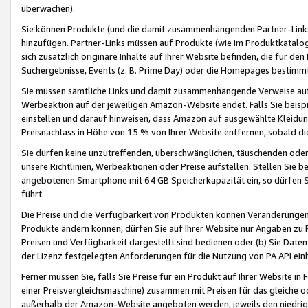
überwachen).
Sie können Produkte (und die damit zusammenhängenden Partner-Links)
hinzufügen. Partner-Links müssen auf Produkte (wie im Produktkatalog de
sich zusätzlich originäre Inhalte auf Ihrer Website befinden, die für 
Suchergebnisse, Events (z. B. Prime Day) oder die Homepages bestimmte
Sie müssen sämtliche Links und damit zusammenhängende Verweise auf z
Werbeaktion auf der jeweiligen Amazon-Website endet. Falls Sie beisp
einstellen und darauf hinweisen, dass Amazon auf ausgewählte Kleidun
Preisnachlass in Höhe von 15 % von Ihrer Website entfernen, sobald di
Sie dürfen keine unzutreffenden, überschwänglichen, täuschenden od
unsere Richtlinien, Werbeaktionen oder Preise aufstellen. Stellen Sie 
angebotenen Smartphone mit 64 GB Speicherkapazität ein, so dürfen S
führt.
Die Preise und die Verfügbarkeit von Produkten können Veränderungen 
Produkte ändern können, dürfen Sie auf Ihrer Website nur Angaben zu P
Preisen und Verfügbarkeit dargestellt sind bedienen oder (b) Sie Daten
der Lizenz festgelegten Anforderungen für die Nutzung von PA API einh
Ferner müssen Sie, falls Sie Preise für ein Produkt auf Ihrer Website in 
einer Preisvergleichsmaschine) zusammen mit Preisen für das gleiche o
außerhalb der Amazon-Website angeboten werden, jeweils den niedrigst