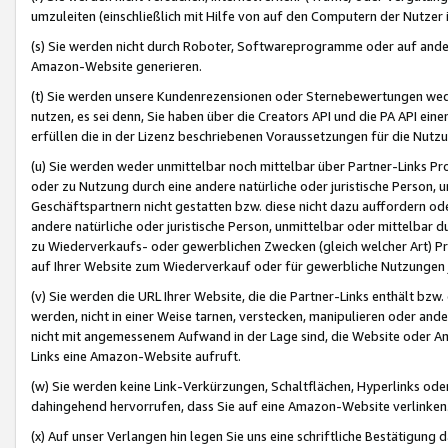
umzuleiten (einschließlich mit Hilfe von auf den Computern der Nutzer i
(s) Sie werden nicht durch Roboter, Softwareprogramme oder auf andere
Amazon-Website generieren.
(t) Sie werden unsere Kundenrezensionen oder Sternebewertungen wed
nutzen, es sei denn, Sie haben über die Creators API und die PA API e
erfüllen die in der Lizenz beschriebenen Voraussetzungen für die Nutzu
(u) Sie werden weder unmittelbar noch mittelbar über Partner-Links P
oder zu Nutzung durch eine andere natürliche oder juristische Person,
Geschäftspartnern nicht gestatten bzw. diese nicht dazu auffordern od
andere natürliche oder juristische Person, unmittelbar oder mittelbar
zu Wiederverkaufs- oder gewerblichen Zwecken (gleich welcher Art) 
auf Ihrer Website zum Wiederverkauf oder für gewerbliche Nutzungen 
(v) Sie werden die URL Ihrer Website, die die Partner-Links enthält b
werden, nicht in einer Weise tarnen, verstecken, manipulieren oder and
nicht mit angemessenem Aufwand in der Lage sind, die Website oder A
Links eine Amazon-Website aufruft.
(w) Sie werden keine Link-Verkürzungen, Schaltflächen, Hyperlinks ode
dahingehend hervorrufen, dass Sie auf eine Amazon-Website verlinken
(x) Auf unser Verlangen hin legen Sie uns eine schriftliche Bestätigung