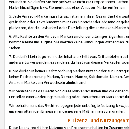
verändern. So dürfen Sie beispielsweise nicht die Proportionen, Farb
Marke hinzufügen bzw. Elemente aus einer Amazon-Marke entfernen.
5. Jede Amazon-Marke muss für sich alleine in ihrer Gesamtheit darge
grafischen oder Textelementen muss ein hinreichender Abstand gegebe
platzieren, der die Lesbarkeit oder Darstellung dieser Amazon-Marke b
6. Alle Rechte an den Amazon-Marken sind unser alleiniges Eigentum, 
kommt alleine uns zugute. Sie werden keine Handlungen vornehmen, 
stehen.
7. Du darfst kein Logo von, oder Inhalte erstellt von,
Drittanbietern au
anderweitig verwenden, es sei denn, du hast von diesem Verkäufer oder
8. Sie dürfen in keiner Rechtsordnung Marken nutzen oder zur Eintragu
keiner Rechtsordnung Marken, Domain-Namen, Subdomain-Namen, Benu
Amazon-Marke zum Verwechseln ähnlich sind.
Wir behalten uns das Recht vor, diese Markenrichtlinien und die gene
Einstellen einer Änderungsmitteilung oder überarbeiteter Markenricht
Wir behalten uns das Recht vor, gegen jede unbefugte Nutzung bzw. jede 
unserem alleinigen Ermessen angemessene Maßnahmen zu ergreifen.
IP-Lizenz- und Nutzungsan
Diese Lizenz regelt Ihre Nutzung von Programminhalten im Zusammen