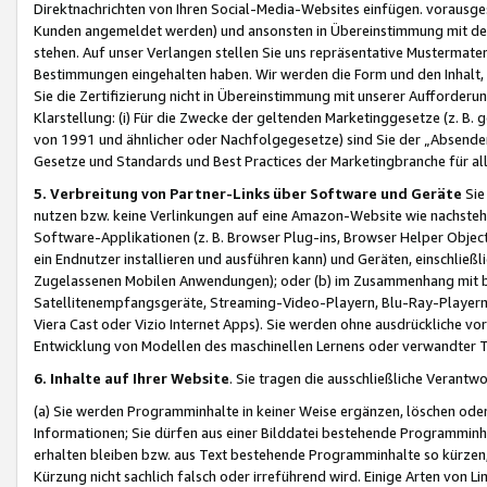
Direktnachrichten von Ihren Social-Media-Websites einfügen. vorausg
Kunden angemeldet werden) und ansonsten in Übereinstimmung mit der
stehen. Auf unser Verlangen stellen Sie uns repräsentative Mustermater
Bestimmungen eingehalten haben. Wir werden die Form und den Inhalt, di
Sie die Zertifizierung nicht in Übereinstimmung mit unserer Aufforderu
Klarstellung: (i) Für die Zwecke der geltenden Marketinggesetze (z. 
von 1991 und ähnlicher oder Nachfolgegesetze) sind Sie der „Absender“ j
Gesetze und Standards und Best Practices der Marketingbranche für 
5. Verbreitung von Partner-Links über Software und Geräte
Sie
nutzen bzw. keine Verlinkungen auf eine Amazon-Website wie nachsteh
Software-Applikationen (z. B. Browser Plug-ins, Browser Helper Objec
ein Endnutzer installieren und ausführen kann) und Geräten, einschlie
Zugelassenen Mobilen Anwendungen); oder (b) im Zusammenhang mit bzw.
Satellitenempfangsgeräte, Streaming-Video-Playern, Blu-Ray-Playern 
Viera Cast oder Vizio Internet Apps). Sie werden ohne ausdrückliche v
Entwicklung von Modellen des maschinellen Lernens oder verwandter 
6. Inhalte auf Ihrer Website
. Sie tragen die ausschließliche Verantwo
(a) Sie werden Programminhalte in keiner Weise ergänzen, löschen oder
Informationen; Sie dürfen aus einer Bilddatei bestehende Programminhal
erhalten bleiben bzw. aus Text bestehende Programminhalte so kürzen, 
Kürzung nicht sachlich falsch oder irreführend wird. Einige Arten von L