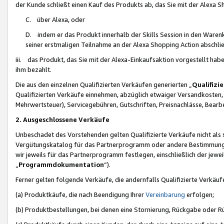
der Kunde schließt einen Kauf des Produkts ab, das Sie mit der Alexa 
C. über Alexa, oder
D. indem er das Produkt innerhalb der Skills Session in den Waren
seiner erstmaligen Teilnahme an der Alexa Shopping Action abschlie
iii. das Produkt, das Sie mit der Alexa-Einkaufsaktion vorgestellt ha
ihm bezahlt.
Die aus den einzelnen Qualifizierten Verkäufen generierten „
Qualifizi
Qualifizierten Verkäufe einnehmen, abzüglich etwaiger Versandkosten
Mehrwertsteuer), Servicegebühren, Gutschriften, Preisnachlässe, Bear
2. Ausgeschlossene Verkäufe
Unbeschadet des Vorstehenden gelten Qualifizierte Verkäufe nicht als
Vergütungskatalog für das Partnerprogramm oder andere Bestimmungen,
wir jeweils für das Partnerprogramm festlegen, einschließlich der jewe
„
Programmdokumentation
“).
Ferner gelten folgende Verkäufe, die andernfalls Qualifizierte Verkä
(a) Produktkäufe, die nach Beendigung Ihrer
Vereinbarung
erfolgen;
(b) Produktbestellungen, bei denen eine Stornierung, Rückgabe oder R