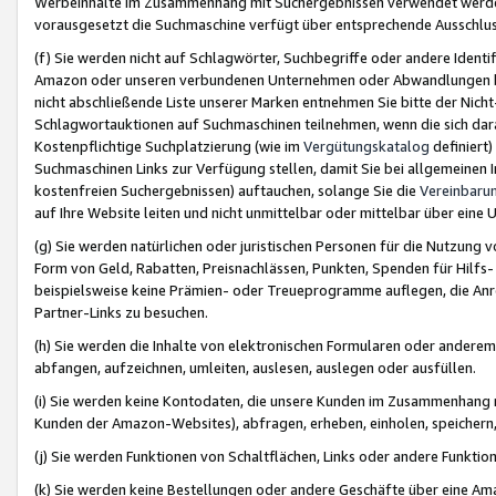
Werbeinhalte im Zusammenhang mit Suchergebnissen verwendet werden,
vorausgesetzt die Suchmaschine verfügt über entsprechende Ausschlu
(f) Sie werden nicht auf Schlagwörter, Suchbegriffe oder andere Ident
Amazon oder unseren verbundenen Unternehmen oder Abwandlungen bzw
nicht abschließende Liste unserer Marken entnehmen Sie bitte der Nich
Schlagwortauktionen auf Suchmaschinen teilnehmen, wenn die sich da
Kostenpflichtige Suchplatzierung (wie im
Vergütungskatalog
definiert
Suchmaschinen Links zur Verfügung stellen, damit Sie bei allgemeinen I
kostenfreien Suchergebnissen) auftauchen, solange Sie die
Vereinbaru
auf Ihre Website leiten und nicht unmittelbar oder mittelbar über eine
(g) Sie werden natürlichen oder juristischen Personen für die Nutzung 
Form von Geld, Rabatten, Preisnachlässen, Punkten, Spenden für Hilfs
beispielsweise keine Prämien- oder Treueprogramme auflegen, die Anrei
Partner-Links zu besuchen.
(h) Sie werden die Inhalte von elektronischen Formularen oder anderem M
abfangen, aufzeichnen, umleiten, auslesen, auslegen oder ausfüllen.
(i) Sie werden keine Kontodaten, die unsere Kunden im Zusammenhang 
Kunden der Amazon-Websites), abfragen, erheben, einholen, speichern,
(j) Sie werden Funktionen von Schaltflächen, Links oder andere Funkti
(k) Sie werden keine Bestellungen oder andere Geschäfte über eine Ama