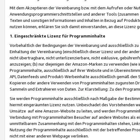
Mit dem Akzeptieren der Vereinbarung bzw. mit dem Aufrufen oder Nutz
Anwendungsprogrammierschnittstellen und anderer Tools (zusammen die
Texten und sonstigen Informationen und Inhalten in Bezug auf Produkte
nutzen können, erklären Sie sich damit einverstanden, an diese Lizenz 
1. Eingeschränkte Lizenz für Programminhalte
Vorbehaltlich der Bedingungen der Vereinbarung und ausschließlich z
Einhaltung der Vereinbarung (einschließlich dieser Lizenz und der ande
nicht übertragbare, nicht unterlizenzierbare, nicht exklusive, gebühren
anzuzeigen; (b) nur diejenigen der Amazon-Marken zu verwenden (wie in 
Programminhalte, ausschließlich auf Ihrer Website und in Übereinstimmu
API, Datenfeeds und Produkt-Werbeinhalte ausschließlich gemäß den Spe
Kopieren oder andere Verwenden von Programminhalten zugunsten Dri
Sammeln und Extrahieren von Daten. Zur Klarstellung: Zu den Program
Sie werden Programminhalte ausschließlich nach Maßgabe der Besti
hiermit eingeräumten Lizenz nutzen. Unbeschadet des Vorstehenden we
Umsätze auf eine Amazon-Website zu leiten, und werden Programminhal
Verbindung mit Programminhalten Besucher auf andere Websites als ein
unmittelbarem Zusammenhang mit den Programminhalten stehen, Links z
Nutzung der Programminhalte ausschließlich mit der betreffenden Pr
nicht mit einer anderen Webpage verlinken.