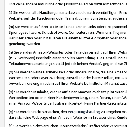
und keine andere natürliche oder juristische Person dazu ermächtigen, a
(l) Sie werden alle Handlungen unterlassen, die nach vernünftigem Erme
Website, auf der Funktionen oder Transaktionen (zum Beispiel suchen, s
(m) Sie werden auf Ihrer Website keine Partner-Links oder Programmin
Spionagesoftware, Schadsoftware, Computerviren, Würmern, Trojaner
Herunterladen oder Installieren auf einem Nutzer-Computer oder ande
genehmigt wurden.
(n) Sie werden Amazon-Websites oder Teile davon nicht auf Ihrer Websi
(z. B., WebView) innerhalb einer Mobilen Anwendung. Die Darstellung ein
Teilnahmevoraussetzungen stellt jedoch keinen Verstoß gegen diese Zif
(o) Sie werden keine Partner-Links oder andere Inhalte, die eine Am
Werbeseiten oder Layer-Werbung einstellen oder bereitstellen, mit Au
bewerben, die eng mit dem auf Ihrer Website befindlichen Material z
(p) Sie werden in Inhalte, die Sie auf einer Amazon-Website platzier
Werbediensten oder in einer Kundenbewertung, einem Forum, einem Wun
einer Amazon-Website verfügbaren Kontext) keine Partner-Links integr
(q) Sie werden nicht versuchen, den
Vergütungskatalog
zu umgehen oder
dass sich eine Webpage einer Amazon-Website im Browser eines Kunden 
(r) Sie werden nicht versuchen, Internetverkehr (Traffic) oder Vergü