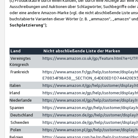
(c) Produktkäufe durch einen Kunden, der durch eine Anzeige auf eine 
Ausschreibungen und Auktionen über Schlagwörter, Suchbegriffe oder 
oder eine andere Amazon-Marke (vgl. die nicht abschließende Liste un
buchstabierte Varianten dieser Wörter (z. B. „ammazon“, „amaozn“ und „
Suchplatzierung
”);
Land
Nicht abschließende Liste der Marken
Vereinigtes
https://www.amazon.co.uk/gp/feature.html?ie=U
Königreich
Frankreich
https://www.amazon.fr/gp/help/customer/displa
E78834F9BA58__SECTION_64DE0ED1D744420E9
Italien
https://www.amazon.it/gp/help/customer/display
Irland
https://www.amazon.ie/gp/help/customer/displa
Niederlande
https://www.amazon.nl/gp/help/customer/display
Spanien
https://www.amazon.es/gp/help/customer/display
Deutschland
https://www.amazon.de/gp/help/customer/displa
Schweden
https://www.amazon.de/gp/help/customer/displa
Polen
https://www.amazon.pl/gp/help/customer/display
Belgien
https://www.amazon.com.be/gp/help/customer/d