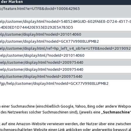
e der Marken
gp/feature.html?ie=UTF8&docId=1000642963
help/customer/display.html?nodeId=548524#GUID-602FA6E8-D724-4317-
64DE0ED1D744420E933ED292E5A7B3D3
elp/customer/display.html?nodeId=201014060
help/customer/display.html?nodeId=GCX77V9988LUPMB2
help/customer/display.html/ref=hp_left_v4_sib?ie=UTF8&nodeId=201909
help/customer/display.html/?nodeId=201014060
help/customer/display.html?nodeId=200975440
help/customer/display.html?nodeId=200975440
help/customer/display.html?nodeId=200975440
/gp/help/customer/display.html?nodeId=GCX77V9988LUPMB2
n einer Suchmaschine (einschließlich Google, Yahoo, Bing oder andere Webp
 des Netzwerkes solcher Suchmaschinen sind), (jeweils eine „
Suchmaschine
nk auf eine Amazon-Website verwiesen werden, der Nutzer über eine zwische
ischengeschalteten Website einen Link anklicken oder anderweitig bewusst a