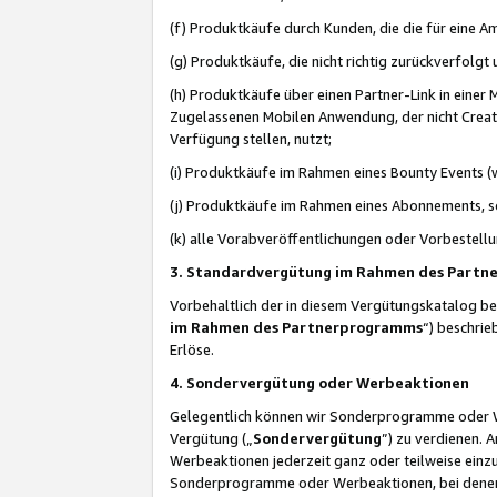
(f) Produktkäufe durch Kunden, die die für eine
(g) Produktkäufe, die nicht richtig zurückverfolg
(h) Produktkäufe über einen Partner-Link in einer
Zugelassenen Mobilen Anwendung, der nicht Creator
Verfügung stellen, nutzt;
(i) Produktkäufe im Rahmen eines Bounty Events (w
(j) Produktkäufe im Rahmen eines Abonnements, so
(k) alle Vorabveröffentlichungen oder Vorbestellu
3. Standardvergütung im Rahmen des Part
Vorbehaltlich der in diesem Vergütungskatalog b
im Rahmen des Partnerprogramms
“) beschri
Erlöse.
4. Sondervergütung oder Werbeaktionen
Gelegentlich können wir Sonderprogramme oder Wer
Vergütung („
Sondervergütung
”) zu verdienen. 
Werbeaktionen jederzeit ganz oder teilweise einz
Sonderprogramme oder Werbeaktionen, bei denen e