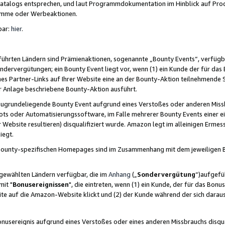
skatalogs entsprechen, und laut Programmdokumentation im Hinblick auf Pr
amme oder Werbeaktionen.
bar:
hier
.
führten Ländern sind Prämienaktionen, sogenannte „Bounty Events“, verfügb
Sondervergütungen; ein Bounty Event liegt vor, wenn (1) ein Kunde der für da
nes Partner-Links auf Ihrer Website eine an der Bounty-Aktion teilnehmende 
er Anlage beschriebene Bounty-Aktion ausführt.
ugrundeliegende Bounty Event aufgrund eines Verstoßes oder anderen Miss
ots oder Automatisierungssoftware, im Falle mehrerer Bounty Events einer e
r Website resultieren) disqualifiziert wurde. Amazon legt im alleinigen Ermess
iegt.
n Bounty-spezifischen Homepages sind im Zusammenhang mit dem jeweiligen
sgewählten Ländern verfügbar, die im
Anhang
(„
Sondervergütung
“)aufgefüh
it "
Bonusereignissen
", die eintreten, wenn (1) ein Kunde, der für das Bon
bsite auf die Amazon-Website klickt und (2) der Kunde während der sich dar
usereignis aufgrund eines Verstoßes oder eines anderen Missbrauchs disqua