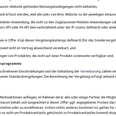
 Amazon-Website geltenden Nutzungsbedingungen nicht einhalten;
t und erfasst werden, weil die Links von Ihrer Website zu der jeweiligen Am
 Mobilen Anwendung, die nicht zu den Zugelassenen Mobilen Anwendungen zählt
s API oder PA API (wie nachstehend unter der IP-Lizenz definiert) oder ander
ie in Ziffer 4 (a) dieses Vergütungskatalogs definiert) (für das Sonderverg
weit nicht im Vertrag abweichend vereinbart, und
ngen von Produkten, die nicht auf einer Produkt-Listenseite verfügbar sind.
nerprogramms
eschriebenen Einschränkungen und der Einhaltung der
Vereinbarung
zahlen wir
ebenen Standardvergütungen. Die Berechnung der Vergütung erfolgt anhand e
beaktionen auflegen, im Rahmen derer alle oder einige Partner die Möglichk
Amazon behält sich (ungeachtet in dieser Ziffer ggf. angegebener Fristen) d
ustellen oder zu modifizieren. Sofern nichts anderes bestimmt ist, gelten 
s nicht um Produktverkäufe geht/nicht zu Produktverkäufen kommt) disqua