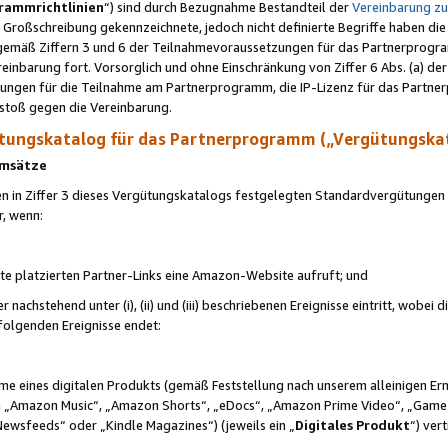
rammrichtlinien
“) sind durch Bezugnahme Bestandteil der
Vereinbarung z
Großschreibung gekennzeichnete, jedoch nicht definierte Begriffe haben die
 gemäß Ziffern 3 und 6 der Teilnahmevoraussetzungen für das Partnerprogram
nbarung fort. Vorsorglich und ohne Einschränkung von Ziffer 6 Abs. (a) der
ungen für die Teilnahme am Partnerprogramm, die IP-Lizenz für das Partner
rstoß gegen die Vereinbarung.
ungskatalog für das Partnerprogramm („Vergütungska
 Umsätze
n in Ziffer 3 dieses Vergütungskatalogs festgelegten Standardvergütungen v
r, wenn:
ite platzierten Partner-Links eine Amazon-Website aufruft; und
r nachstehend unter (i), (ii) und (iii) beschriebenen Ereignisse eintritt, wobe
 folgenden Ereignisse endet:
hme eines digitalen Produkts (gemäß Feststellung nach unserem alleinigen 
 „Amazon Music“, „Amazon Shorts“, „eDocs“, „Amazon Prime Video“, „Game
Newsfeeds“ oder „Kindle Magazines“) (jeweils ein „
Digitales Produkt
“) ver