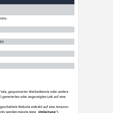
89F6-
280
ortale, gesponserter Werbedienste oder andere
“) generierten oder angezeigten Link auf eine
ngeschaltete Website indirekt auf eine Amazon-
ktiv werden müsste (eine „
Umleitung
“);