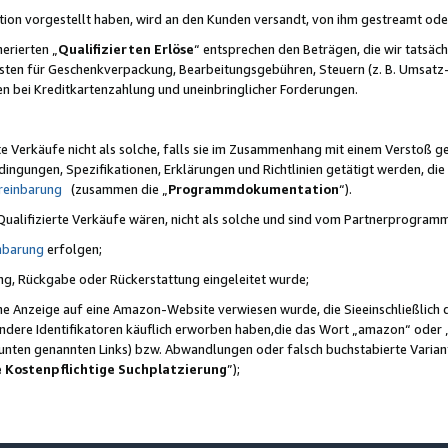
ktion vorgestellt haben, wird an den Kunden versandt, von ihm gestreamt od
erierten „
Qualifizierten Erlöse
“ entsprechen den Beträgen, die wir tatsäch
sten für Geschenkverpackung, Bearbeitungsgebühren, Steuern (z. B. Umsatz-
en bei Kreditkartenzahlung und uneinbringlicher Forderungen.
e Verkäufe nicht als solche, falls sie im Zusammenhang mit einem Verstoß 
ungen, Spezifikationen, Erklärungen und Richtlinien getätigt werden, die 
reinbarung
(zusammen die „
Programmdokumentation
“).
 Qualifizierte Verkäufe wären, nicht als solche und sind vom Partnerprogra
nbarung
erfolgen;
ung, Rückgabe oder Rückerstattung eingeleitet wurde;
ine Anzeige auf eine Amazon-Website verwiesen wurde, die Sieeinschließlich
ndere Identifikatoren käuflich erworben haben,die das Wort „amazon“ oder 
e unten genannten Links) bzw. Abwandlungen oder falsch buchstabierte Varia
e Kostenpflichtige Suchplatzierung
”);