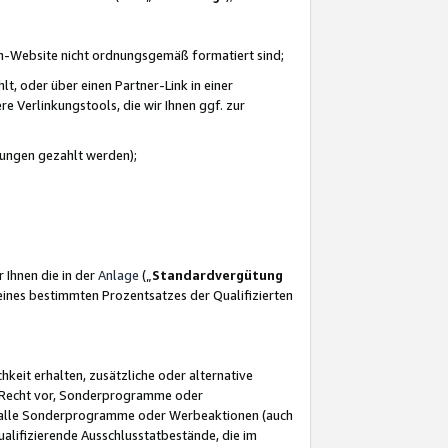
azon-Website nicht ordnungsgemäß formatiert sind;
, oder über einen Partner-Link in einer
e Verlinkungstools, die wir Ihnen ggf. zur
ütungen gezahlt werden);
 Ihnen die in der
Anlage
(„
Standardvergütung
ines bestimmten Prozentsatzes der Qualifizierten
eit erhalten, zusätzliche oder alternative
as Recht vor, Sonderprogramme oder
für alle Sonderprogramme oder Werbeaktionen (auch
lifizierende Ausschlusstatbestände, die im