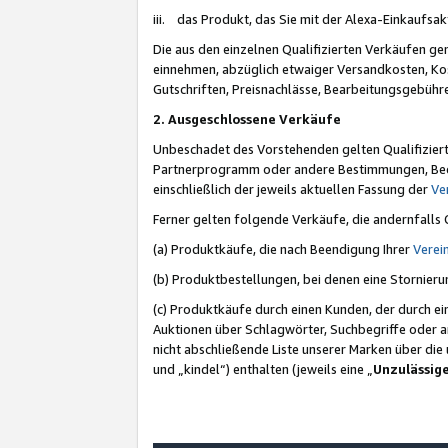
iii. das Produkt, das Sie mit der Alexa-Einkaufsa
Die aus den einzelnen Qualifizierten Verkäufen gen
einnehmen, abzüglich etwaiger Versandkosten, Ko
Gutschriften, Preisnachlässe, Bearbeitungsgebühr
2. Ausgeschlossene Verkäufe
Unbeschadet des Vorstehenden gelten Qualifiziert
Partnerprogramm oder andere Bestimmungen, Beding
einschließlich der jeweils aktuellen Fassung der
Ve
Ferner gelten folgende Verkäufe, die andernfalls
(a) Produktkäufe, die nach Beendigung Ihrer
Verei
(b) Produktbestellungen, bei denen eine Stornier
(c) Produktkäufe durch einen Kunden, der durch e
Auktionen über Schlagwörter, Suchbegriffe oder a
nicht abschließende Liste unserer Marken über di
und „kindel“) enthalten (jeweils eine „
Unzulässig