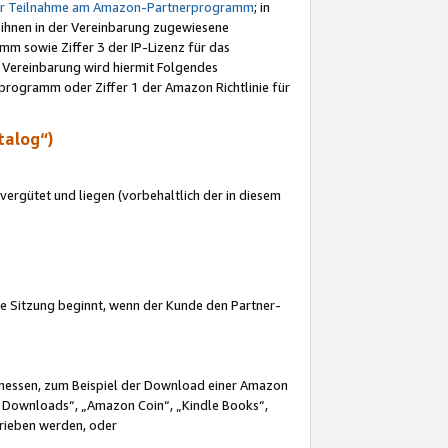
ur Teilnahme am Amazon-Partnerprogramm
; in
 ihnen in der Vereinbarung zugewiesene
m sowie Ziffer 3 der IP-Lizenz für das
 Vereinbarung wird hiermit Folgendes
programm oder Ziffer 1 der Amazon Richtlinie für
talog“)
ergütet und liegen (vorbehaltlich der in diesem
i die Sitzung beginnt, wenn der Kunde den Partner-
Ermessen, zum Beispiel der Download einer Amazon
 Downloads“, „Amazon Coin“, „Kindle Books“,
trieben werden, oder