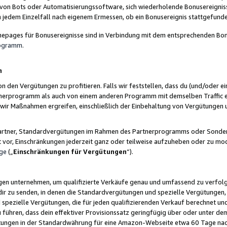
 von Bots oder Automatisierungssoftware, sich wiederholende Bonusereignisse
n jedem Einzelfall nach eigenem Ermessen, ob ein Bonusereignis stattgefund
epages für Bonusereignisse sind in Verbindung mit dem entsprechenden Bonu
rogramm
.
n
den Vergütungen zu profitieren. Falls wir feststellen, dass du (und/oder ein
erprogramm als auch von einem anderen Programm mit demselben Traffic ei
n wir Maßnahmen ergreifen, einschließlich der Einbehaltung von Vergütunge
r Partner, Standardvergütungen im Rahmen des Partnerprogramms oder Sonde
ht vor, Einschränkungen jederzeit ganz oder teilweise aufzuheben oder zu mod
ge
(„
Einschränkungen für Vergütungen
“).
ngen unternehmen, um qualifizierte Verkäufe genau und umfassend zu verfol
dir zu senden, in denen die Standardvergütungen und spezielle Vergütungen, 
pezielle Vergütungen, die für jeden qualifizierenden Verkauf berechnet un
 führen, dass dein effektiver Provisionssatz geringfügig über oder unter dem
ungen in der Standardwährung für eine Amazon-Webseite etwa 60 Tage nach