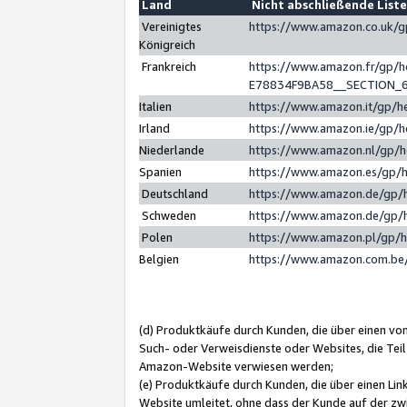
Land
Nicht abschließende List
Vereinigtes
https://www.amazon.co.uk/
Königreich
Frankreich
https://www.amazon.fr/gp/
E78834F9BA58__SECTION_
Italien
https://www.amazon.it/gp/h
Irland
https://www.amazon.ie/gp/
Niederlande
https://www.amazon.nl/gp/
Spanien
https://www.amazon.es/gp/
Deutschland
https://www.amazon.de/gp/
Schweden
https://www.amazon.de/gp/
Polen
https://www.amazon.pl/gp/
Belgien
https://www.amazon.com.be
(d) Produktkäufe durch Kunden, die über einen vo
Such- oder Verweisdienste oder Websites, die Teil
Amazon-Website verwiesen werden;
(e) Produktkäufe durch Kunden, die über einen Li
Website umleitet, ohne dass der Kunde auf der zw