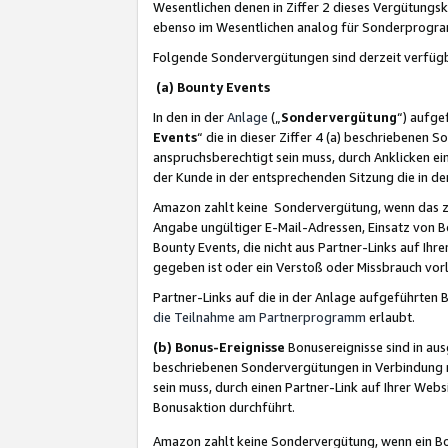
Wesentlichen denen in Ziffer 2 dieses Vergütung
ebenso im Wesentlichen analog für Sonderprogr
Folgende Sondervergütungen sind derzeit verfüg
(a) Bounty Events
In den in der
Anlage
(„
Sondervergütung
“) aufge
Events
“ die in dieser Ziffer 4 (a) beschriebenen 
anspruchsberechtigt sein muss, durch Anklicken ei
der Kunde in der entsprechenden Sitzung die in d
Amazon zahlt keine Sondervergütung, wenn das z
Angabe ungültiger E-Mail-Adressen, Einsatz von B
Bounty Events, die nicht aus Partner-Links auf Ihre
gegeben ist oder ein Verstoß oder Missbrauch vorl
Partner-Links auf die in der Anlage aufgeführte
die Teilnahme am Partnerprogramm
erlaubt.
(b) Bonus-Ereignisse
Bonusereignisse sind in au
beschriebenen Sondervergütungen in Verbindung m
sein muss, durch einen Partner-Link auf Ihrer We
Bonusaktion durchführt.
Amazon zahlt keine Sondervergütung, wenn ein Bon