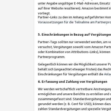
unter Angabe ungültiger E-Mail-Adressen, Einsatz
auf Ihrer Website resultieren). Amazon bestimmt i
vorliegt.
Partner-Links zu den im Anhang aufgeführten Hom
Voraussetzungen für die Teilnahme am Partnerp
5. Einschränkungen in Bezug auf Vergütunge
Partner-Tags sollten nur verwendet werden, um von 
versuchst, Vergütungen sowohl vom Amazon Partn
oder Kombination von Attributions-Links), könne
Partnerprogramm.
Gelegentlich können wir die Möglichkeit unsere
behält sich (ungeachtet etwaiger Fristen) das Rec
Einschränkungen für Vergütungen enthält die
Anla
6. Erfassung und Zahlung von Vergütungen
Wir werden wirtschaftlich vertretbare Anstrengu
ermöglichen und unsere Berichte zu erstellen und 
zusammengefasst sind. Standardvergütungen und s
gerundet werden (z. B. Cent für USD), können dazu
zahlen Standardvergütungen und spezielle Vergüt