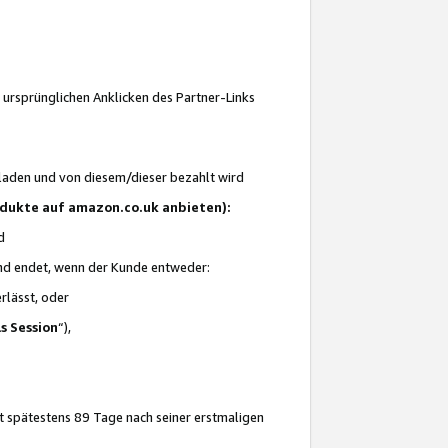
 ursprünglichen Anklicken des Partner-Links
laden und von diesem/dieser bezahlt wird
rodukte auf amazon.co.uk anbieten):
d
 und endet, wenn der Kunde entweder:
erlässt, oder
ls Session
“),
t spätestens 89 Tage nach seiner erstmaligen