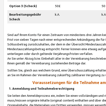
Option 3 (Scheck)
50£
50
Bearbeitungsgebühr
k.A.
k.A
Scheck
Sind auf Ihrem Konto für einen Zeitraum von mindestens drei Jahren kein
Frist von sieben Tagen nach einer entsprechenden Ankündigung die für
Schlussbetrag zurückzuhalten, der dem in der Übersicht Mindestausz
Mindestauszahlungsbetrag entspricht. Ferner können eine etwaig aufg
unterliegen oder durch geltende Verjährungsfristen verfallen.
An Sie unter Abzug bzw. Einbehalt aller in der Vereinbarung beschrieb
Ihnen gemäß der Vereinbarung zustehenden Beträge dar.
Sollten Sie, gleich aus welchem Grund, eine Überschusszahlung erhalte
an Sie im Rahmen der Vereinbarung zukünftig zahlbaren Vergütung zu 
Voraussetzungen für die Teilnahme a
1. Anmeldung und Teilnahmeberechtigung
Sie leiten den Anmeldeprozess ein, indem Sie einen vollständigen und 
muss/müssen originäre Inhalte (original content) enthalten und über d
Originalinhalte, die Materialien von Dritten verwenden, müssen wese