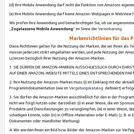
(d) Ihre Mobile Anwendung darf nicht die Funktion von Amazons eige
(e) Ihre Mobile Anwendung darf keine Amazon-Webpages in WebView 
Wir prüfen Ihre Anwendung und benachrichtigen Sie, ob sie angenomm
„
Zugelassene Mobile Anwendung
“ im Sinne der
Vereinbarung
.
Markenrichtlinien für das 
Diese Richtlinien gelten für die Nutzung der Marken, die wir Ihnen als 
müssen jederzeit strikt eingehalten werden, und jede Nutzung der Ama
Lizenzen bezüglich Ihrer Nutzung der Amazon-Marken.
1. SIE DÜRFEN DIE AMAZON-MARKEN AUSSCHLIESSLICH DURCH DARS
AUF EINER AMAZON-WEBSITE MITTELS EINES ENTSPRECHENDEN PART
2. Ihre Nutzung der Amazon-Marken muss (i) im Einklang mit der aktuells
Programmdokumentation (wie im
Vergütungskatalog
definiert) erfolg
3. Sie dürfen die Amazon-Marken ausschließlich für den in der Progr
nicht wie folgt nutzen oder darstellen: (i) in einer Weise, die ein Spo
Produkte und Dienstleistungen zu verunglimpfen, (iii) in einer Weise
schädigen könnte, oder (iv) in Offline-Materialien oder E-Mails (z. B.
Dokumenten oder mündlicher Werbung).
4. Wir werden Ihnen ein Bild bzw. Bilder der Amazon-Marken zur Verfüg