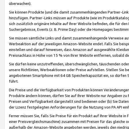
überwachen).
Sie können Produkte (und die damit zusammenhängenden Partner-Links)
hinzufügen. Partner-Links müssen auf Produkte (wie im Produktkatalog de
sich zusätzlich originäre Inhalte auf Ihrer Website befinden, die für 
Suchergebnisse, Events (z. B. Prime Day) oder die Homepages bestimmte
Sie müssen sämtliche Links und damit zusammenhängende Verweise auf z
Werbeaktion auf der jeweiligen Amazon-Website endet. Falls Sie beisp
einstellen und darauf hinweisen, dass Amazon auf ausgewählte Kleidun
Preisnachlass in Höhe von 15 % von Ihrer Website entfernen, sobald di
Sie dürfen keine unzutreffenden, überschwänglichen, täuschenden od
unsere Richtlinien, Werbeaktionen oder Preise aufstellen. Stellen Sie 
angebotenen Smartphone mit 64 GB Speicherkapazität ein, so dürfen S
führt.
Die Preise und die Verfügbarkeit von Produkten können Veränderungen 
Produkte ändern können, dürfen Sie auf Ihrer Website nur Angaben zu P
Preisen und Verfügbarkeit dargestellt sind bedienen oder (b) Sie Daten
der Lizenz festgelegten Anforderungen für die Nutzung von PA API einh
Ferner müssen Sie, falls Sie Preise für ein Produkt auf Ihrer Website in 
einer Preisvergleichsmaschine) zusammen mit Preisen für das gleiche o
außerhalb der Amazon-Website angeboten werden, jeweils den niedrigst