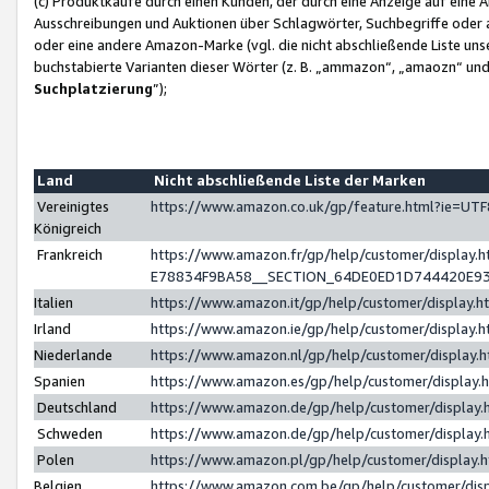
(c) Produktkäufe durch einen Kunden, der durch eine Anzeige auf eine 
Ausschreibungen und Auktionen über Schlagwörter, Suchbegriffe oder 
oder eine andere Amazon-Marke (vgl. die nicht abschließende Liste un
buchstabierte Varianten dieser Wörter (z. B. „ammazon“, „amaozn“ und „
Suchplatzierung
”);
Land
Nicht abschließende Liste der Marken
Vereinigtes
https://www.amazon.co.uk/gp/feature.html?ie=U
Königreich
Frankreich
https://www.amazon.fr/gp/help/customer/displa
E78834F9BA58__SECTION_64DE0ED1D744420E9
Italien
https://www.amazon.it/gp/help/customer/display
Irland
https://www.amazon.ie/gp/help/customer/displa
Niederlande
https://www.amazon.nl/gp/help/customer/display
Spanien
https://www.amazon.es/gp/help/customer/display
Deutschland
https://www.amazon.de/gp/help/customer/displa
Schweden
https://www.amazon.de/gp/help/customer/displa
Polen
https://www.amazon.pl/gp/help/customer/display
Belgien
https://www.amazon.com.be/gp/help/customer/d