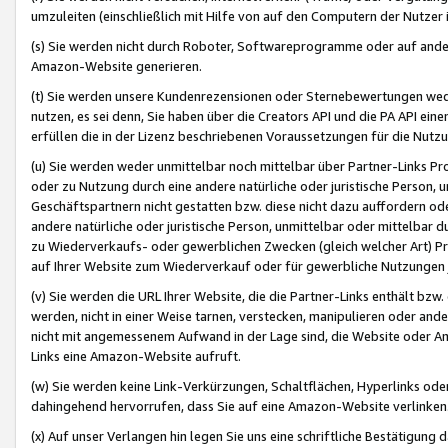
umzuleiten (einschließlich mit Hilfe von auf den Computern der Nutzer i
(s) Sie werden nicht durch Roboter, Softwareprogramme oder auf andere
Amazon-Website generieren.
(t) Sie werden unsere Kundenrezensionen oder Sternebewertungen wed
nutzen, es sei denn, Sie haben über die Creators API und die PA API e
erfüllen die in der Lizenz beschriebenen Voraussetzungen für die Nutzu
(u) Sie werden weder unmittelbar noch mittelbar über Partner-Links P
oder zu Nutzung durch eine andere natürliche oder juristische Person,
Geschäftspartnern nicht gestatten bzw. diese nicht dazu auffordern od
andere natürliche oder juristische Person, unmittelbar oder mittelbar
zu Wiederverkaufs- oder gewerblichen Zwecken (gleich welcher Art) 
auf Ihrer Website zum Wiederverkauf oder für gewerbliche Nutzungen 
(v) Sie werden die URL Ihrer Website, die die Partner-Links enthält b
werden, nicht in einer Weise tarnen, verstecken, manipulieren oder and
nicht mit angemessenem Aufwand in der Lage sind, die Website oder A
Links eine Amazon-Website aufruft.
(w) Sie werden keine Link-Verkürzungen, Schaltflächen, Hyperlinks ode
dahingehend hervorrufen, dass Sie auf eine Amazon-Website verlinken
(x) Auf unser Verlangen hin legen Sie uns eine schriftliche Bestätigung