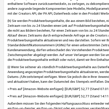
enthaltene Software zurückzuentwickeln, zu zerlegen, zu dekompilier
andere zugrunde liegende Komponenten (wie Modelle, Modellparameter
mit der Creators API, der PA API, Datenfeeds oder in den Produkt Werb
(h) Sie werden Produktwerbungsinhalte, die aus einem Bild bestehen, ni
Zeitraum von bis zu 24 Stunden einen Link auf Produktwerbungsinhalte
die nicht aus Bildern bestehen, für einen Zeitraum von bis zu 24 Stund
Ablauf dieses Zeitraums durch entsprechende Anfrage an die Creators 
Produktwerbungsinhalte aktualisieren und neu darstellen. Sofern wir Ih
Standardidentifikationsnummern (ASINs) für einen unbestimmten Zeitra
Kundenanwendung, dürfen unbeschadet des Vorstehenden Produktwerbu
Zwischenspeicher abgelegt werden. Auf unser Verlangen werden Sie un
die Produktwerbungsinhalte enthält oder nutzt, damit wir Ihre Einhalt
(i) Wenn Sie seltener als stündlich Produktwerbungsinhalte aus Datenfe
Anwendung angezeigten Produktwerbungsinhalte aktualisieren, werden 
Datums-/Uhrzeitstempel einfügen. Wenn Sie jedoch die in Ihrer Anwe
und aktualisiert haben, kann der Datumsteil des Stempels entfallen. Dies
• Preis auf [Amazon-Website einfügen]: [EUR/GBP] 32,77 (Stand 07.01.
• Preis auf [Amazon-Website einfügen]: [EUR/GBP] 32,77 (Stand 14:11 
Außerdem müssen Sie den folgenden Haftungsausschluss entweder neb
ein Pop-up-Fenster, ein Pop-up-Skript oder ein sonstiges vergleichba