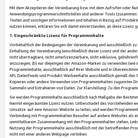
Mit dem Akzeptieren der Vereinbarung bzw. mit dem Aufrufen oder Nutz
Anwendungsprogrammierschnittstellen und anderer Tools (zusammen die
Texten und sonstigen Informationen und Inhalten in Bezug auf Produkte
nutzen können, erklären Sie sich damit einverstanden, an diese Lizenz 
1. Eingeschränkte Lizenz für Programminhalte
Vorbehaltlich der Bedingungen der Vereinbarung und ausschließlich z
Einhaltung der Vereinbarung (einschließlich dieser Lizenz und der ande
nicht übertragbare, nicht unterlizenzierbare, nicht exklusive, gebühren
anzuzeigen; (b) nur diejenigen der Amazon-Marken zu verwenden (wie in 
Programminhalte, ausschließlich auf Ihrer Website und in Übereinstimmu
API, Datenfeeds und Produkt-Werbeinhalte ausschließlich gemäß den Spe
Kopieren oder andere Verwenden von Programminhalten zugunsten Dri
Sammeln und Extrahieren von Daten. Zur Klarstellung: Zu den Program
Sie werden Programminhalte ausschließlich nach Maßgabe der Besti
hiermit eingeräumten Lizenz nutzen. Unbeschadet des Vorstehenden we
Umsätze auf eine Amazon-Website zu leiten, und werden Programminhal
Verbindung mit Programminhalten Besucher auf andere Websites als ein
unmittelbarem Zusammenhang mit den Programminhalten stehen, Links z
Nutzung der Programminhalte ausschließlich mit der betreffenden Pr
nicht mit einer anderen Webpage verlinken.