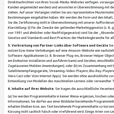
Direktnachrichten von Ihren Social-Media-Websites einfügen. vorausg
Kunden angemeldet werden) und ansonsten in Übereinstimmung mit der
stehen. Auf unser Verlangen stellen Sie uns repräsentative Mustermater
Bestimmungen eingehalten haben. Wir werden die Form und den Inhalt, di
Sie die Zertifizierung nicht in Übereinstimmung mit unserer Aufforderu
Klarstellung: (i) Für die Zwecke der geltenden Marketinggesetze (z. 
von 1991 und ähnlicher oder Nachfolgegesetze) sind Sie der „Absender“ j
Gesetze und Standards und Best Practices der Marketingbranche für 
5. Verbreitung von Partner-Links über Software und Geräte
Sie
nutzen bzw. keine Verlinkungen auf eine Amazon-Website wie nachsteh
Software-Applikationen (z. B. Browser Plug-ins, Browser Helper Objec
ein Endnutzer installieren und ausführen kann) und Geräten, einschlie
Zugelassenen Mobilen Anwendungen); oder (b) im Zusammenhang mit bzw.
Satellitenempfangsgeräte, Streaming-Video-Playern, Blu-Ray-Playern 
Viera Cast oder Vizio Internet Apps). Sie werden ohne ausdrückliche v
Entwicklung von Modellen des maschinellen Lernens oder verwandter 
6. Inhalte auf Ihrer Website
. Sie tragen die ausschließliche Verantwo
(a) Sie werden Programminhalte in keiner Weise ergänzen, löschen oder
Informationen; Sie dürfen aus einer Bilddatei bestehende Programminhal
erhalten bleiben bzw. aus Text bestehende Programminhalte so kürzen, 
Kürzung nicht sachlich falsch oder irreführend wird. Einige Arten von L