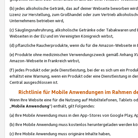
(b) jedes alkoholische Getränk, das auf deiner Webseite beworben wird
Lizenz zur Herstellung, zum Großhandel oder zum Vertrieb alkoholisch
Unternehmens betrieben wird,
(c) Säuglingsnahruhrung, alkoholische Getränke oder Tabakwaren und E
Webseiten in der EU und im Vereinigten Königreich wirbst,
(d) pflanzliche Raucherprodukte, wenn du für die Amazon-Webseite in B
(e) Produkte ohne medizinischen Verwendungszweck gemäß Anhang XVI 
Amazon-Webseite in Frankreich wirbst,
(f) jedes Produkt oder jede Dienstleistung, bei der es sich um ein Prod
erhältst eine Warnung, wenn ein Produkt oder eine Dienstleistung in de
Central ausgeschlossen ist.
Richtlinie für Mobile Anwendungen im Rahmen de
Wenn Ihre Website eine für die Nutzung auf Mobiltelefonen, Tablets 
„
Mobile Anwendung
“) enthält, gilt Folgendes:
(a) Ihre Mobile Anwendung muss in den App-Stores von Google Play, A
(b) Ihre Mobile Anwendung muss kostenlos heruntergeladen werden könn
(c) Ihre Mobile Anwendung muss originäre Inhalte haben,