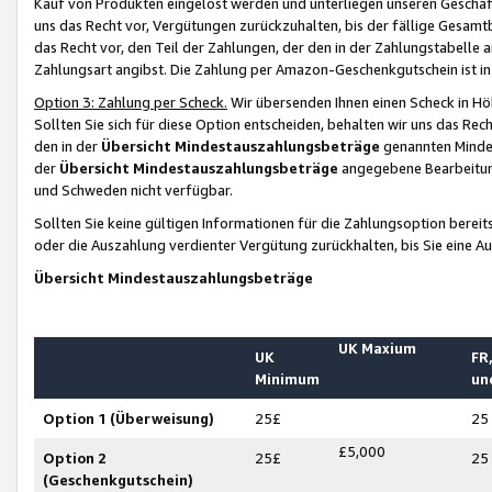
Kauf von Produkten eingelöst werden und unterliegen unseren Geschäf
uns das Recht vor, Vergütungen zurückzuhalten, bis der fällige Gesamt
das Recht vor, den Teil der Zahlungen, der den in der Zahlungstabelle 
Zahlungsart angibst. Die Zahlung per Amazon-Geschenkgutschein ist in
Option 3: Zahlung per Scheck.
Wir übersenden Ihnen einen Scheck in Höh
Sollten Sie sich für diese Option entscheiden, behalten wir uns das Rec
den in der
Übersicht Mindestauszahlungsbeträge
genannten Mindest
der
Übersicht Mindestauszahlungsbeträge
angegebene Bearbeitung
und Schweden nicht verfügbar.
Sollten Sie keine gültigen Informationen für die Zahlungsoption bereit
oder die Auszahlung verdienter Vergütung zurückhalten, bis Sie eine A
Übersicht Mindestauszahlungsbeträge
UK Maxium
UK
FR,
Minimum
un
Option 1 (Überweisung)
25£
25
£5,000
Option 2
25£
25
(Geschenkgutschein)