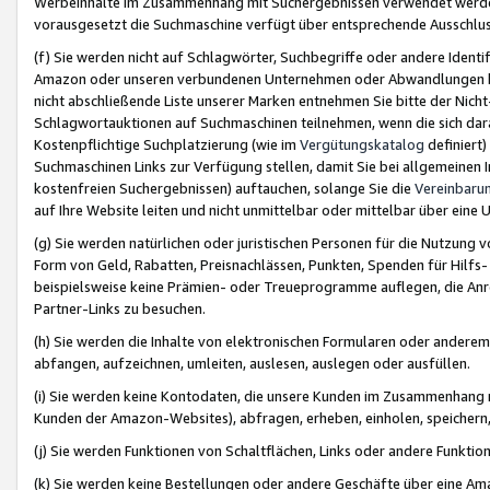
Werbeinhalte im Zusammenhang mit Suchergebnissen verwendet werden,
vorausgesetzt die Suchmaschine verfügt über entsprechende Ausschlu
(f) Sie werden nicht auf Schlagwörter, Suchbegriffe oder andere Ident
Amazon oder unseren verbundenen Unternehmen oder Abwandlungen bzw
nicht abschließende Liste unserer Marken entnehmen Sie bitte der Nich
Schlagwortauktionen auf Suchmaschinen teilnehmen, wenn die sich da
Kostenpflichtige Suchplatzierung (wie im
Vergütungskatalog
definiert
Suchmaschinen Links zur Verfügung stellen, damit Sie bei allgemeinen I
kostenfreien Suchergebnissen) auftauchen, solange Sie die
Vereinbaru
auf Ihre Website leiten und nicht unmittelbar oder mittelbar über eine
(g) Sie werden natürlichen oder juristischen Personen für die Nutzung 
Form von Geld, Rabatten, Preisnachlässen, Punkten, Spenden für Hilfs
beispielsweise keine Prämien- oder Treueprogramme auflegen, die Anrei
Partner-Links zu besuchen.
(h) Sie werden die Inhalte von elektronischen Formularen oder anderem M
abfangen, aufzeichnen, umleiten, auslesen, auslegen oder ausfüllen.
(i) Sie werden keine Kontodaten, die unsere Kunden im Zusammenhang 
Kunden der Amazon-Websites), abfragen, erheben, einholen, speichern,
(j) Sie werden Funktionen von Schaltflächen, Links oder andere Funkti
(k) Sie werden keine Bestellungen oder andere Geschäfte über eine Ama