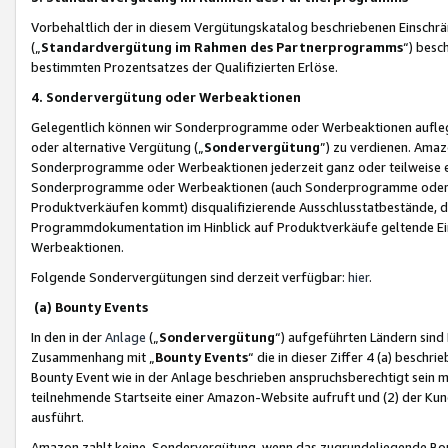
Vorbehaltlich der in diesem Vergütungskatalog beschriebenen Einschr
(„
Standardvergütung im Rahmen des Partnerprogramms
“) besc
bestimmten Prozentsatzes der Qualifizierten Erlöse.
4. Sondervergütung oder Werbeaktionen
Gelegentlich können wir Sonderprogramme oder Werbeaktionen auflegen,
oder alternative Vergütung („
Sondervergütung
”) zu verdienen. Amazo
Sonderprogramme oder Werbeaktionen jederzeit ganz oder teilweise einz
Sonderprogramme oder Werbeaktionen (auch Sonderprogramme oder We
Produktverkäufen kommt) disqualifizierende Ausschlusstatbestände, di
Programmdokumentation im Hinblick auf Produktverkäufe geltende E
Werbeaktionen.
Folgende Sondervergütungen sind derzeit verfügbar:
hier
.
(a) Bounty Events
In den in der
Anlage
(„
Sondervergütung
“) aufgeführten Ländern sind
Zusammenhang mit „
Bounty Events
“ die in dieser Ziffer 4 (a) besch
Bounty Event wie in der Anlage beschrieben anspruchsberechtigt sein mu
teilnehmende Startseite einer Amazon-Website aufruft und (2) der Kun
ausführt.
Amazon zahlt keine Sondervergütung, wenn das zugrundeliegende Boun