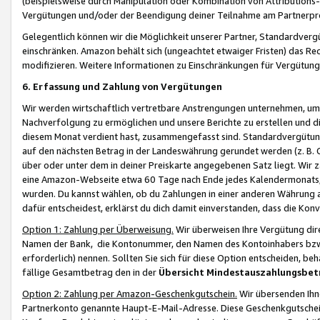
(beispielsweise durch Manipulation oder Kombination von Attributions-
Vergütungen und/oder der Beendigung deiner Teilnahme am Partnerp
Gelegentlich können wir die Möglichkeit unserer Partner, Standardv
einschränken. Amazon behält sich (ungeachtet etwaiger Fristen) das Re
modifizieren. Weitere Informationen zu Einschränkungen für Vergütung
6. Erfassung und Zahlung von Vergütungen
Wir werden wirtschaftlich vertretbare Anstrengungen unternehmen, um 
Nachverfolgung zu ermöglichen und unsere Berichte zu erstellen und di
diesem Monat verdient hast, zusammengefasst sind. Standardvergütung
auf den nächsten Betrag in der Landeswährung gerundet werden (z. B. C
über oder unter dem in deiner Preiskarte angegebenen Satz liegt. Wir
eine Amazon-Webseite etwa 60 Tage nach Ende jedes Kalendermonats, i
wurden. Du kannst wählen, ob du Zahlungen in einer anderen Währung
dafür entscheidest, erklärst du dich damit einverstanden, dass die K
Option 1: Zahlung per Überweisung.
Wir überweisen Ihre Vergütung dir
Namen der Bank, die Kontonummer, den Namen des Kontoinhabers bzw. a
erforderlich) nennen. Sollten Sie sich für diese Option entscheiden, be
fällige Gesamtbetrag den in der
Übersicht Mindestauszahlungsbet
Option 2: Zahlung per Amazon-Geschenkgutschein.
Wir übersenden Ihne
Partnerkonto genannte Haupt-E-Mail-Adresse. Diese Geschenkgutschei