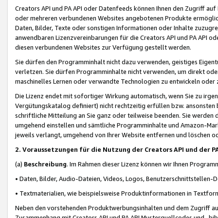
Creators API und PA API oder Datenfeeds können Ihnen den Zugriff auf D
oder mehreren verbundenen Websites angebotenen Produkte ermögliche
Daten, Bilder, Texte oder sonstigen Informationen oder Inhalte zuzugre
anwendbaren Lizenzvereinbarungen für die Creators API und PA API od
diesen verbundenen Websites zur Verfügung gestellt werden.
Sie dürfen den Programminhalt nicht dazu verwenden, geistiges Eigent
verletzen. Sie dürfen Programminhalte nicht verwenden, um direkt ode
maschinelles Lernen oder verwandte Technologien zu entwickeln oder zu
Die Lizenz endet mit sofortiger Wirkung automatisch, wenn Sie zu irg
Vergütungskatalog definiert) nicht rechtzeitig erfüllen bzw. ansonsten
schriftliche Mitteilung an Sie ganz oder teilweise beenden. Sie werden
umgehend einstellen und sämtliche Programminhalte und Amazon-Marke
jeweils verlangt, umgehend von Ihrer Website entfernen und löschen od
2. Voraussetzungen für die Nutzung der Creators API und der P
(a)
Beschreibung
. Im Rahmen dieser Lizenz können wir Ihnen Programmi
• Daten, Bilder, Audio-Dateien, Videos, Logos, Benutzerschnittstellen-
• Textmaterialien, wie beispielsweise Produktinformationen in Textfor
Neben den vorstehenden Produktwerbungsinhalten und dem Zugriff auf 
Zusammenhang mit Creators API und PA API Musterquellcodes und -bibli