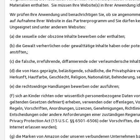
Materialien enthalten. Sie müssen Ihre Website(s) in Ihrer Anwendung ide
Wir prüfen Ihre Anwendung und benachrichtigen Sie, ob sie angenommen
auf Aufnahme Ihrer Website in das Partnerprogramm und Sie dürfen kei
Ungeeignet sind unter anderem Websites:
(a) die sexuelle oder obszöne Inhalte bewerben oder enthalten;
(b) die Gewalt verherrlichen oder gewalttätige Inhalte haben oder pot
anstiften,;
(c) die falsche, irreführende, diffamierende oder verleumderische Inha
(d) die von Hass geprägte, belästigende, schädliche, die Privatsphäre v
Herkunft, Hautfarbe, Geschlecht, Religion, Nationalität, Behinderung, 
(e) die rechtswidrige Handlungen bewerben oder ausführen;
(f) sich an Kinder richten oder wissentlich personenbezogene Daten vo
geltenden Gesetzen definiert) erheben, verwenden oder offenlegen, Vo
Regeln, Vorschriften, Anordnungen, Lizenzen, Genehmigungen, Richtlini
Entscheidungen oder andere Anforderungen einer zuständigen Regierung
Privacy Protection Act (15 U.S.C. §§ 6501-6506) oder Vorschriften, di
Internet erlassen wurden);
(g) die Marken von Amazon oder unseren verbundenen Unternehmen b