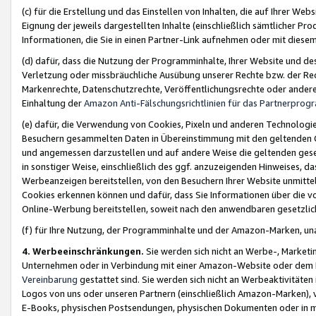
(c) für die Erstellung und das Einstellen von Inhalten, die auf Ihrer We
Eignung der jeweils dargestellten Inhalte (einschließlich sämtlicher 
Informationen, die Sie in einen Partner-Link aufnehmen oder mit diese
(d) dafür, dass die Nutzung der Programminhalte, Ihrer Website und des 
Verletzung oder missbräuchliche Ausübung unserer Rechte bzw. der Recht
Markenrechte, Datenschutzrechte, Veröffentlichungsrechte oder anderer
Einhaltung der
Amazon Anti-Fälschungsrichtlinien für das Partnerpro
(e) dafür, die Verwendung von Cookies, Pixeln und anderen Technologien
Besuchern gesammelten Daten in Übereinstimmung mit den geltenden Ge
und angemessen darzustellen und auf andere Weise die geltenden geset
in sonstiger Weise, einschließlich des ggf. anzuzeigenden Hinweises, d
Werbeanzeigen bereitstellen, von den Besuchern Ihrer Website unmitte
Cookies erkennen können und dafür, dass Sie Informationen über die v
Online-Werbung bereitstellen, soweit nach den anwendbaren gesetzlic
(f) für Ihre Nutzung, der Programminhalte und der Amazon-Marken, u
4. Werbeeinschränkungen.
Sie werden sich nicht an Werbe-, Market
Unternehmen oder in Verbindung mit einer Amazon-Website oder dem Pa
Vereinbarung
gestattet sind. Sie werden sich nicht an Werbeaktivitäten
Logos von uns oder unseren Partnern (einschließlich Amazon-Marken), 
E-Books, physischen Postsendungen, physischen Dokumenten oder in 