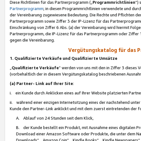
Diese Richtlinien für das Partnerprogramm („
Programmrichtlinien
“)
Partnerprogramm
; in diesen Programmrichtlinien verwendete und durch
der Vereinbarung zugewiesene Bedeutung. Die Rechte und Pflichten de
Partnerprogramm sowie Ziffer 3 der IP-Lizenz für das Partnerprogram
Einschränkung von Ziffer 6 Abs. (a) der Vereinbarung wird hiermit Fol
Partnerprogramm, die IP-Lizenz für das Partnerprogramm oder Ziffer 1
gegen die Vereinbarung.
Vergütungskatalog für das 
1. Qualifizierte Verkäufe und Qualifizierte Umsätze
„
Qualifizierte Verkäufe
“ werden von uns mit den in Ziffer 3 diese
(vorbehaltlich der in diesem Vergütungskatalog beschriebenen Ausnah
(a) Partner- Link auf Ihrer Site
:
i. ein Kunde durch Anklicken eines auf Ihrer Website platzierten Part
ii. während einer einzigen Internetsitzung eines der nachstehend unter (i)
Kunde den Partner-Link anklickt und mit dem zuerst eintretenden der f
A. Ablauf von 24 Stunden seit dem Klick,
B. der Kunde bestellt ein Produkt, mit Ausnahme eines digitalen P
Download einer Amazon Software oder Produkte, die unter dem N
Downloads“, „Amazon Coin“, „Kindle Books“, „Kindle Newspapers“, „