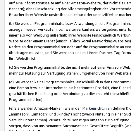
auf eine Informationsseite auf einer Amazon-Website, der nicht als Part
Bannern); ohne Einschränkung der Allgemeingültigkeit des Vorstehende
Besucher Ihrer Website unsichtbar, unlesbar oder unentzifferbar mache
(b) Sie werden Programminhalte bzw. Anwendungen, die Programminhalt
anzeigen, weder verkaufen noch weiterverkaufen, weitergeben, unterli
innerhalb von Werbung außerhalb Ihrer Website (einschließlich Werbun
Website oder einem Dienst (einschließlich Social Networking-Website
Rechte an den Programminhalten oder auf die Programminhalte an eine a
übertragen müssten, und Sie werden keine mit Ihrem Partner-Tag formati
Ihre Website ist.
(c) Sie werden Programminhalte, die nicht mehr auf einer Amazon-Websit
mehr zur Nutzung zur Verfügung stehen, umgehend von Ihrer Website e
(d) Sie werden keine Programminhalte, einschließlich in den Programmin
eine Person bzw. ein Unternehmen ein bestimmtes Produkt, eine Dienstle
geschäftlichen Beziehung oder Verbindung zu diesen steht (einschließli
Programminhalten).
(e) Sie werden Amazon-Marken (wie in den
Markenrichtlinien
definiert) 
„ammazon“, „amaozn“ und „kindel“) nicht zwecks Nutzung in einer Suc
Versuch unternehmen). Zusätzlich zu sonstigen Amazon zur Verfügung 
sorgen, dass von uns benannte Suchmaschinen Geschützte Begriffe (wie 