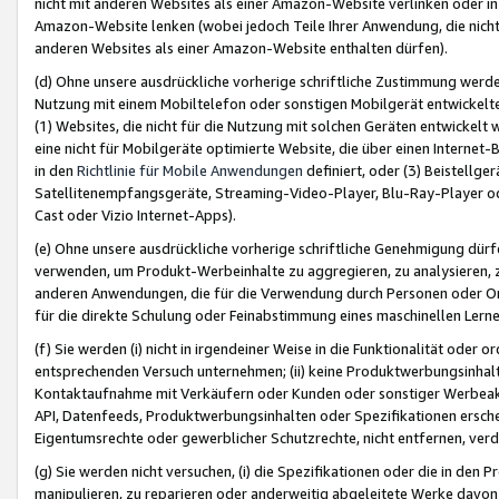
nicht mit anderen Websites als einer Amazon-Website verlinken oder i
Amazon-Website lenken (wobei jedoch Teile Ihrer Anwendung, die nich
anderen Websites als einer Amazon-Website enthalten dürfen).
(d) Ohne unsere ausdrückliche vorherige schriftliche Zustimmung werd
Nutzung mit einem Mobiltelefon oder sonstigen Mobilgerät entwickelt
(1) Websites, die nicht für die Nutzung mit solchen Geräten entwickelt
eine nicht für Mobilgeräte optimierte Website, die über einen Interne
in den
Richtlinie für Mobile Anwendungen
definiert, oder (3) Beistellge
Satellitenempfangsgeräte, Streaming-Video-Player, Blu-Ray-Player ode
Cast oder Vizio Internet-Apps).
(e) Ohne unsere ausdrückliche vorherige schriftliche Genehmigung dürfe
verwenden, um Produkt-Werbeinhalte zu aggregieren, zu analysieren, 
anderen Anwendungen, die für die Verwendung durch Personen oder Or
für die direkte Schulung oder Feinabstimmung eines maschinellen Lern
(f) Sie werden (i) nicht in irgendeiner Weise in die Funktionalität ode
entsprechenden Versuch unternehmen; (ii) keine Produktwerbungsinha
Kontaktaufnahme mit Verkäufern oder Kunden oder sonstiger Werbeaktiv
API, Datenfeeds, Produktwerbungsinhalten oder Spezifikationen erschei
Eigentumsrechte oder gewerblicher Schutzrechte, nicht entfernen, verd
(g) Sie werden nicht versuchen, (i) die Spezifikationen oder die in de
manipulieren, zu reparieren oder anderweitig abgeleitete Werke davon z