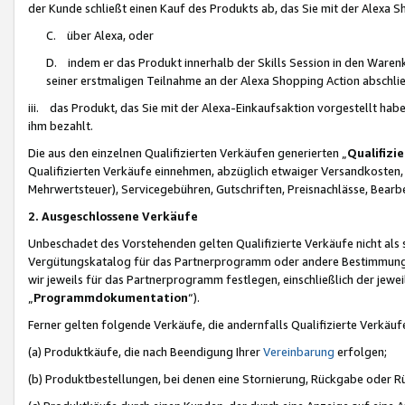
der Kunde schließt einen Kauf des Produkts ab, das Sie mit der Alexa 
C. über Alexa, oder
D. indem er das Produkt innerhalb der Skills Session in den Waren
seiner erstmaligen Teilnahme an der Alexa Shopping Action abschlie
iii. das Produkt, das Sie mit der Alexa-Einkaufsaktion vorgestellt ha
ihm bezahlt.
Die aus den einzelnen Qualifizierten Verkäufen generierten „
Qualifizi
Qualifizierten Verkäufe einnehmen, abzüglich etwaiger Versandkosten
Mehrwertsteuer), Servicegebühren, Gutschriften, Preisnachlässe, Bear
2. Ausgeschlossene Verkäufe
Unbeschadet des Vorstehenden gelten Qualifizierte Verkäufe nicht als
Vergütungskatalog für das Partnerprogramm oder andere Bestimmungen,
wir jeweils für das Partnerprogramm festlegen, einschließlich der jewe
„
Programmdokumentation
“).
Ferner gelten folgende Verkäufe, die andernfalls Qualifizierte Verkä
(a) Produktkäufe, die nach Beendigung Ihrer
Vereinbarung
erfolgen;
(b) Produktbestellungen, bei denen eine Stornierung, Rückgabe oder R