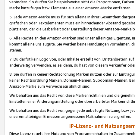
verändern. So dürfen Sie beispielsweise nicht die Proportionen, Farb
Marke hinzufügen bzw. Elemente aus einer Amazon-Marke entfernen.
5. Jede Amazon-Marke muss für sich alleine in ihrer Gesamtheit darge
grafischen oder Textelementen muss ein hinreichender Abstand gegebe
platzieren, der die Lesbarkeit oder Darstellung dieser Amazon-Marke b
6. Alle Rechte an den Amazon-Marken sind unser alleiniges Eigentum, 
kommt alleine uns zugute. Sie werden keine Handlungen vornehmen, 
stehen.
7. Du darfst kein Logo von, oder Inhalte erstellt von,
Drittanbietern au
anderweitig verwenden, es sei denn, du hast von diesem Verkäufer oder
8. Sie dürfen in keiner Rechtsordnung Marken nutzen oder zur Eintragu
keiner Rechtsordnung Marken, Domain-Namen, Subdomain-Namen, Benu
Amazon-Marke zum Verwechseln ähnlich sind.
Wir behalten uns das Recht vor, diese Markenrichtlinien und die gene
Einstellen einer Änderungsmitteilung oder überarbeiteter Markenricht
Wir behalten uns das Recht vor, gegen jede unbefugte Nutzung bzw. jede 
unserem alleinigen Ermessen angemessene Maßnahmen zu ergreifen.
IP-Lizenz- und Nutzungsan
Diese Lizenz regelt Ihre Nutzung von Programminhalten im Zusammen