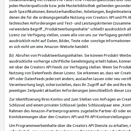
jeden Musterquellcode bzw. jede Musterbibliothek geltenden gesonder
auch Spezifikationen, Benutzerhandbücher, Anleitungen, Begleitmaterial
denen die für die ordnungsgemäße Nutzung von Creators API und PA A
technischen Anforderungen und Test- und Leistungskriterien (zusammen
verwendete Begriff „Produktwerbungsinhalte“ schließt ausdrücklich al
Lizenz zur Verfügung stellen, sowie alle von uns zur Verfügung gestel
ausdrücklich nicht auf Daten, Bilder, Texte oder sonstige Informatione
es sich nicht um eine Amazon-Website handelt.
(b) Abrufen von Produktwerbungsinhalten. Sie können Produkt-Werbein
ausdrückliche vorherige schriftliche Genehmigung erteilt haben, könn
wir über die Creators API Feeds zur Verfügung stellen. Wenn Sie Produk
Nutzung von Datenfeeds dieser Lizenz. Sie erkennen an, dass wir Creat
API oder Datenfeeds jederzeit ändern, auslaufen lassen oder neu veröffe
Verantwortung liegt, sicherzustellen, dass Ihr Zugriff auf die und Ihr
jeweiligen Zeitpunkt aktuellen Anforderungen (einschließlich dieser Liz
Zur Identifizierung Ihres Kontos und zum Stellen von Anfragen an Crea
Schlüssel und einem privaten Schlüssel (jedes Schlüsselpaar eine „Kon
Rahmen des Amazon-Partnerprogramms zugeteilte Partner-ID oder ein
Kontokennungen über den Creators API und PA API Kontoerstellungspro
Um Programmwerbeinhalte über die Creators API Dienste zu erhalten, m