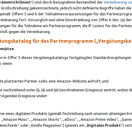
rammrichtlinien
“) sind durch Bezugnahme Bestandteil der
Vereinbarung z
Großschreibung gekennzeichnete, jedoch nicht definierte Begriffe haben die
 gemäß Ziffern 3 und 6 der Teilnahmevoraussetzungen für das Partnerprogram
nbarung fort. Vorsorglich und ohne Einschränkung von Ziffer 6 Abs. (a) der
ungen für die Teilnahme am Partnerprogramm, die IP-Lizenz für das Partner
rstoß gegen die Vereinbarung.
ungskatalog für das Partnerprogramm („Vergütungska
 Umsätze
n in Ziffer 3 dieses Vergütungskatalogs festgelegten Standardvergütungen v
r, wenn:
ite platzierten Partner-Links eine Amazon-Website aufruft; und
r nachstehend unter (i), (ii) und (iii) beschriebenen Ereignisse eintritt, wobe
 folgenden Ereignisse endet:
hme eines digitalen Produkts (gemäß Feststellung nach unserem alleinigen 
 „Amazon Music“, „Amazon Shorts“, „eDocs“, „Amazon Prime Video“, „Game
Newsfeeds“ oder „Kindle Magazines“) (jeweils ein „
Digitales Produkt
“) ver