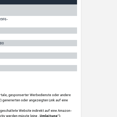
89F6-
280
ortale, gesponserter Werbedienste oder andere
“) generierten oder angezeigten Link auf eine
ngeschaltete Website indirekt auf eine Amazon-
ktiv werden müsste (eine „
Umleitung
“);