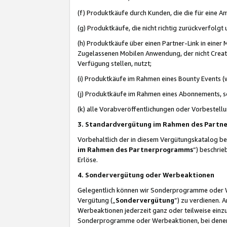
(f) Produktkäufe durch Kunden, die die für eine
(g) Produktkäufe, die nicht richtig zurückverfolg
(h) Produktkäufe über einen Partner-Link in einer
Zugelassenen Mobilen Anwendung, der nicht Creator
Verfügung stellen, nutzt;
(i) Produktkäufe im Rahmen eines Bounty Events (w
(j) Produktkäufe im Rahmen eines Abonnements, so
(k) alle Vorabveröffentlichungen oder Vorbestellu
3. Standardvergütung im Rahmen des Part
Vorbehaltlich der in diesem Vergütungskatalog b
im Rahmen des Partnerprogramms
“) beschri
Erlöse.
4. Sondervergütung oder Werbeaktionen
Gelegentlich können wir Sonderprogramme oder Wer
Vergütung („
Sondervergütung
”) zu verdienen. 
Werbeaktionen jederzeit ganz oder teilweise einz
Sonderprogramme oder Werbeaktionen, bei denen e