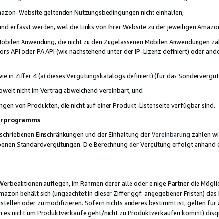
 Amazon-Website geltenden Nutzungsbedingungen nicht einhalten;
t und erfasst werden, weil die Links von Ihrer Website zu der jeweiligen Am
 Mobilen Anwendung, die nicht zu den Zugelassenen Mobilen Anwendungen zählt
s API oder PA API (wie nachstehend unter der IP-Lizenz definiert) oder ander
ie in Ziffer 4 (a) dieses Vergütungskatalogs definiert) (für das Sonderverg
weit nicht im Vertrag abweichend vereinbart, und
ngen von Produkten, die nicht auf einer Produkt-Listenseite verfügbar sind.
nerprogramms
eschriebenen Einschränkungen und der Einhaltung der
Vereinbarung
zahlen wir
ebenen Standardvergütungen. Die Berechnung der Vergütung erfolgt anhand e
beaktionen auflegen, im Rahmen derer alle oder einige Partner die Möglichk
Amazon behält sich (ungeachtet in dieser Ziffer ggf. angegebener Fristen) d
ustellen oder zu modifizieren. Sofern nichts anderes bestimmt ist, gelten 
s nicht um Produktverkäufe geht/nicht zu Produktverkäufen kommt) disqua