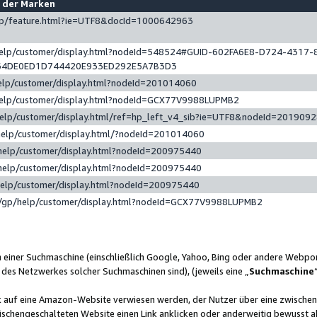
e der Marken
gp/feature.html?ie=UTF8&docId=1000642963
help/customer/display.html?nodeId=548524#GUID-602FA6E8-D724-4317-
64DE0ED1D744420E933ED292E5A7B3D3
elp/customer/display.html?nodeId=201014060
help/customer/display.html?nodeId=GCX77V9988LUPMB2
help/customer/display.html/ref=hp_left_v4_sib?ie=UTF8&nodeId=201909
help/customer/display.html/?nodeId=201014060
help/customer/display.html?nodeId=200975440
help/customer/display.html?nodeId=200975440
help/customer/display.html?nodeId=200975440
/gp/help/customer/display.html?nodeId=GCX77V9988LUPMB2
n einer Suchmaschine (einschließlich Google, Yahoo, Bing oder andere Webp
 des Netzwerkes solcher Suchmaschinen sind), (jeweils eine „
Suchmaschine
nk auf eine Amazon-Website verwiesen werden, der Nutzer über eine zwische
ischengeschalteten Website einen Link anklicken oder anderweitig bewusst a