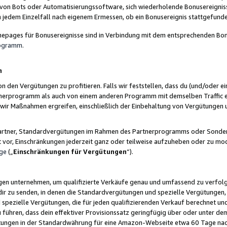
 von Bots oder Automatisierungssoftware, sich wiederholende Bonusereignisse
n jedem Einzelfall nach eigenem Ermessen, ob ein Bonusereignis stattgefund
epages für Bonusereignisse sind in Verbindung mit dem entsprechenden Bonu
rogramm
.
n
den Vergütungen zu profitieren. Falls wir feststellen, dass du (und/oder ein
erprogramm als auch von einem anderen Programm mit demselben Traffic ei
n wir Maßnahmen ergreifen, einschließlich der Einbehaltung von Vergütunge
r Partner, Standardvergütungen im Rahmen des Partnerprogramms oder Sonde
ht vor, Einschränkungen jederzeit ganz oder teilweise aufzuheben oder zu mod
ge
(„
Einschränkungen für Vergütungen
“).
ngen unternehmen, um qualifizierte Verkäufe genau und umfassend zu verfol
dir zu senden, in denen die Standardvergütungen und spezielle Vergütungen, 
pezielle Vergütungen, die für jeden qualifizierenden Verkauf berechnet un
 führen, dass dein effektiver Provisionssatz geringfügig über oder unter dem
ungen in der Standardwährung für eine Amazon-Webseite etwa 60 Tage nach