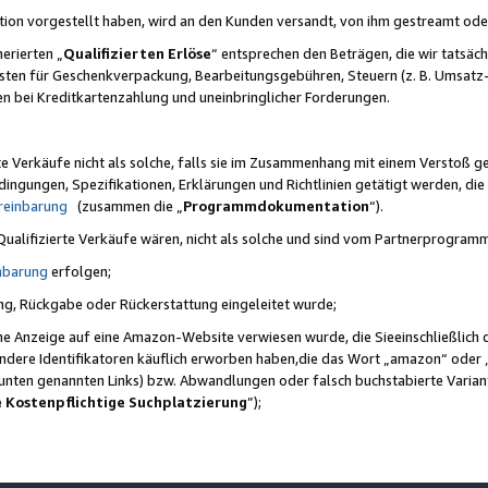
ktion vorgestellt haben, wird an den Kunden versandt, von ihm gestreamt od
erierten „
Qualifizierten Erlöse
“ entsprechen den Beträgen, die wir tatsäch
sten für Geschenkverpackung, Bearbeitungsgebühren, Steuern (z. B. Umsatz-
en bei Kreditkartenzahlung und uneinbringlicher Forderungen.
e Verkäufe nicht als solche, falls sie im Zusammenhang mit einem Verstoß 
ungen, Spezifikationen, Erklärungen und Richtlinien getätigt werden, die 
reinbarung
(zusammen die „
Programmdokumentation
“).
 Qualifizierte Verkäufe wären, nicht als solche und sind vom Partnerprogra
nbarung
erfolgen;
ung, Rückgabe oder Rückerstattung eingeleitet wurde;
ine Anzeige auf eine Amazon-Website verwiesen wurde, die Sieeinschließlich
ndere Identifikatoren käuflich erworben haben,die das Wort „amazon“ oder 
e unten genannten Links) bzw. Abwandlungen oder falsch buchstabierte Varia
e Kostenpflichtige Suchplatzierung
”);