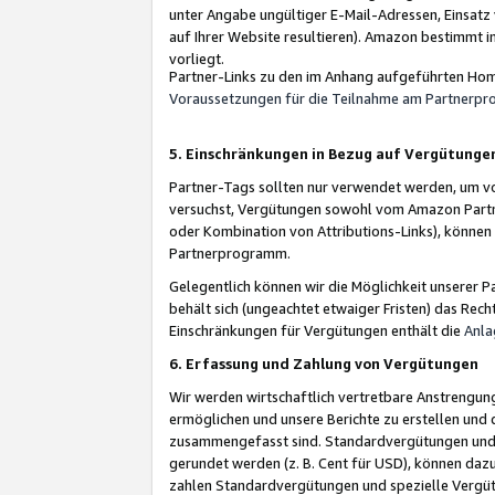
unter Angabe ungültiger E-Mail-Adressen, Einsatz
auf Ihrer Website resultieren). Amazon bestimmt i
vorliegt.
Partner-Links zu den im Anhang aufgeführten Hom
Voraussetzungen für die Teilnahme am Partnerp
5. Einschränkungen in Bezug auf Vergütunge
Partner-Tags sollten nur verwendet werden, um von 
versuchst, Vergütungen sowohl vom Amazon Partn
oder Kombination von Attributions-Links), könne
Partnerprogramm.
Gelegentlich können wir die Möglichkeit unsere
behält sich (ungeachtet etwaiger Fristen) das Rec
Einschränkungen für Vergütungen enthält die
Anla
6. Erfassung und Zahlung von Vergütungen
Wir werden wirtschaftlich vertretbare Anstrengu
ermöglichen und unsere Berichte zu erstellen und 
zusammengefasst sind. Standardvergütungen und s
gerundet werden (z. B. Cent für USD), können dazu
zahlen Standardvergütungen und spezielle Vergüt