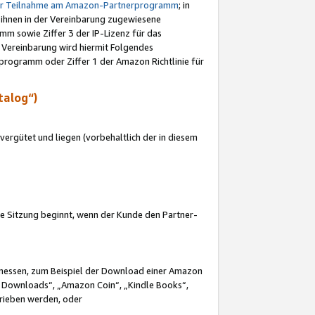
ur Teilnahme am Amazon-Partnerprogramm
; in
 ihnen in der Vereinbarung zugewiesene
m sowie Ziffer 3 der IP-Lizenz für das
 Vereinbarung wird hiermit Folgendes
programm oder Ziffer 1 der Amazon Richtlinie für
talog“)
ergütet und liegen (vorbehaltlich der in diesem
i die Sitzung beginnt, wenn der Kunde den Partner-
Ermessen, zum Beispiel der Download einer Amazon
 Downloads“, „Amazon Coin“, „Kindle Books“,
trieben werden, oder