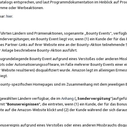
skatalogs entsprechen, und laut Programmdokumentation im Hinblick auf Pr
amme oder Werbeaktionen.
bar:
hier
.
führten Ländern sind Prämienaktionen, sogenannte „Bounty Events“, verfügb
Sondervergütungen; ein Bounty Event liegt vor, wenn (1) ein Kunde der für da
nes Partner-Links auf Ihrer Website eine an der Bounty-Aktion teilnehmende 
er Anlage beschriebene Bounty-Aktion ausführt.
ugrundeliegende Bounty Event aufgrund eines Verstoßes oder anderen Miss
ots oder Automatisierungssoftware, im Falle mehrerer Bounty Events einer e
r Website resultieren) disqualifiziert wurde. Amazon legt im alleinigen Ermess
iegt.
n Bounty-spezifischen Homepages sind im Zusammenhang mit dem jeweiligen
sgewählten Ländern verfügbar, die im
Anhang
(„
Sondervergütung
“)aufgefüh
it "
Bonusereignissen
", die eintreten, wenn (1) ein Kunde, der für das Bon
bsite auf die Amazon-Website klickt und (2) der Kunde während der sich dar
usereignis aufgrund eines Verstoßes oder eines anderen Missbrauchs disqua