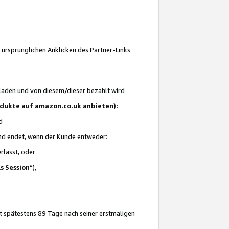
 ursprünglichen Anklicken des Partner-Links
laden und von diesem/dieser bezahlt wird
rodukte auf amazon.co.uk anbieten):
d
 und endet, wenn der Kunde entweder:
erlässt, oder
ls Session
“),
t spätestens 89 Tage nach seiner erstmaligen