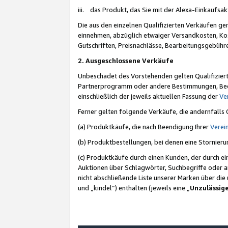
iii. das Produkt, das Sie mit der Alexa-Einkaufsa
Die aus den einzelnen Qualifizierten Verkäufen gen
einnehmen, abzüglich etwaiger Versandkosten, Ko
Gutschriften, Preisnachlässe, Bearbeitungsgebühr
2. Ausgeschlossene Verkäufe
Unbeschadet des Vorstehenden gelten Qualifiziert
Partnerprogramm oder andere Bestimmungen, Beding
einschließlich der jeweils aktuellen Fassung der
Ve
Ferner gelten folgende Verkäufe, die andernfalls
(a) Produktkäufe, die nach Beendigung Ihrer
Verei
(b) Produktbestellungen, bei denen eine Stornier
(c) Produktkäufe durch einen Kunden, der durch e
Auktionen über Schlagwörter, Suchbegriffe oder a
nicht abschließende Liste unserer Marken über di
und „kindel“) enthalten (jeweils eine „
Unzulässig