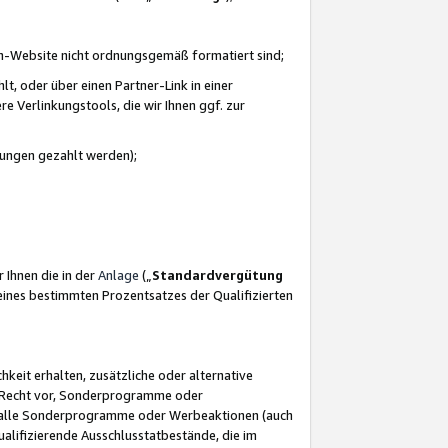
azon-Website nicht ordnungsgemäß formatiert sind;
, oder über einen Partner-Link in einer
e Verlinkungstools, die wir Ihnen ggf. zur
ütungen gezahlt werden);
 Ihnen die in der
Anlage
(„
Standardvergütung
ines bestimmten Prozentsatzes der Qualifizierten
eit erhalten, zusätzliche oder alternative
as Recht vor, Sonderprogramme oder
für alle Sonderprogramme oder Werbeaktionen (auch
lifizierende Ausschlusstatbestände, die im