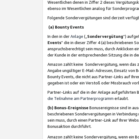
Wesentlichen denen in Ziffer 2 dieses Vergütung
ebenso im Wesentlichen analog für Sonderprogr
Folgende Sondervergütungen sind derzeit verfüg
(a) Bounty Events
In den in der
Anlage
(„
Sondervergütung
“) aufge
Events
“ die in dieser Ziffer 4 (a) beschriebenen 
anspruchsberechtigt sein muss, durch Anklicken ei
der Kunde in der entsprechenden Sitzung die in d
Amazon zahlt keine Sondervergütung, wenn das z
Angabe ungültiger E-Mail-Adressen, Einsatz von B
Bounty Events, die nicht aus Partner-Links auf Ihre
gegeben ist oder ein Verstoß oder Missbrauch vorl
Partner-Links auf die in der Anlage aufgeführte
die Teilnahme am Partnerprogramm
erlaubt.
(b) Bonus-Ereignisse
Bonusereignisse sind in au
beschriebenen Sondervergütungen in Verbindung m
sein muss, durch einen Partner-Link auf Ihrer We
Bonusaktion durchführt.
Amazon zahlt keine Sondervergütung, wenn ein Bon