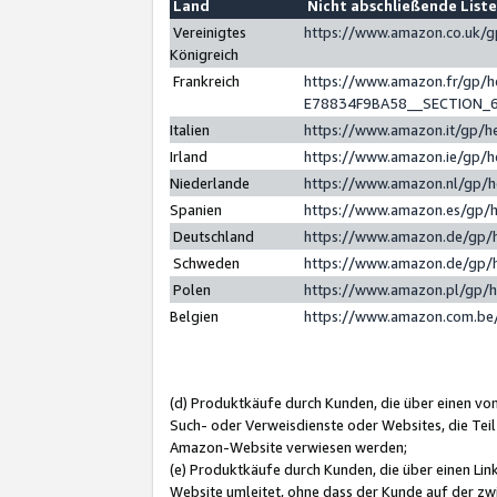
Land
Nicht abschließende List
Vereinigtes
https://www.amazon.co.uk/
Königreich
Frankreich
https://www.amazon.fr/gp/
E78834F9BA58__SECTION_
Italien
https://www.amazon.it/gp/h
Irland
https://www.amazon.ie/gp/
Niederlande
https://www.amazon.nl/gp/
Spanien
https://www.amazon.es/gp/
Deutschland
https://www.amazon.de/gp/
Schweden
https://www.amazon.de/gp/
Polen
https://www.amazon.pl/gp/
Belgien
https://www.amazon.com.be
(d) Produktkäufe durch Kunden, die über einen vo
Such- oder Verweisdienste oder Websites, die Teil
Amazon-Website verwiesen werden;
(e) Produktkäufe durch Kunden, die über einen Li
Website umleitet, ohne dass der Kunde auf der zw