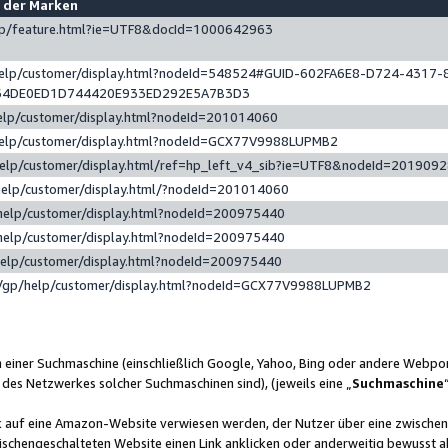
e der Marken
gp/feature.html?ie=UTF8&docId=1000642963
help/customer/display.html?nodeId=548524#GUID-602FA6E8-D724-4317-
64DE0ED1D744420E933ED292E5A7B3D3
elp/customer/display.html?nodeId=201014060
help/customer/display.html?nodeId=GCX77V9988LUPMB2
help/customer/display.html/ref=hp_left_v4_sib?ie=UTF8&nodeId=201909
help/customer/display.html/?nodeId=201014060
help/customer/display.html?nodeId=200975440
help/customer/display.html?nodeId=200975440
help/customer/display.html?nodeId=200975440
/gp/help/customer/display.html?nodeId=GCX77V9988LUPMB2
n einer Suchmaschine (einschließlich Google, Yahoo, Bing oder andere Webp
 des Netzwerkes solcher Suchmaschinen sind), (jeweils eine „
Suchmaschine
nk auf eine Amazon-Website verwiesen werden, der Nutzer über eine zwische
ischengeschalteten Website einen Link anklicken oder anderweitig bewusst a