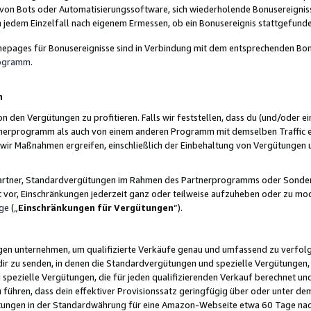
 von Bots oder Automatisierungssoftware, sich wiederholende Bonusereignisse
n jedem Einzelfall nach eigenem Ermessen, ob ein Bonusereignis stattgefund
epages für Bonusereignisse sind in Verbindung mit dem entsprechenden Bonu
rogramm
.
n
den Vergütungen zu profitieren. Falls wir feststellen, dass du (und/oder ein
erprogramm als auch von einem anderen Programm mit demselben Traffic ei
n wir Maßnahmen ergreifen, einschließlich der Einbehaltung von Vergütunge
r Partner, Standardvergütungen im Rahmen des Partnerprogramms oder Sonde
ht vor, Einschränkungen jederzeit ganz oder teilweise aufzuheben oder zu mod
ge
(„
Einschränkungen für Vergütungen
“).
ngen unternehmen, um qualifizierte Verkäufe genau und umfassend zu verfol
dir zu senden, in denen die Standardvergütungen und spezielle Vergütungen, 
pezielle Vergütungen, die für jeden qualifizierenden Verkauf berechnet un
 führen, dass dein effektiver Provisionssatz geringfügig über oder unter dem
ungen in der Standardwährung für eine Amazon-Webseite etwa 60 Tage nach