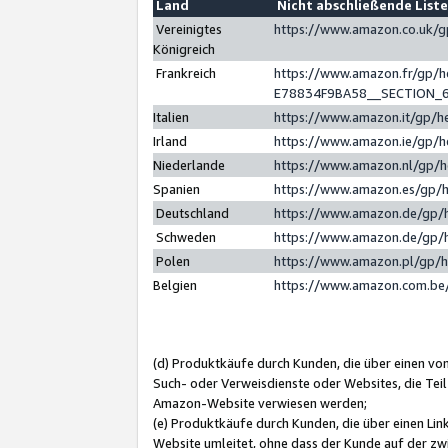
Land
Nicht abschließende List
Vereinigtes
https://www.amazon.co.uk/
Königreich
Frankreich
https://www.amazon.fr/gp/
E78834F9BA58__SECTION_
Italien
https://www.amazon.it/gp/h
Irland
https://www.amazon.ie/gp/
Niederlande
https://www.amazon.nl/gp/
Spanien
https://www.amazon.es/gp/
Deutschland
https://www.amazon.de/gp/
Schweden
https://www.amazon.de/gp/
Polen
https://www.amazon.pl/gp/
Belgien
https://www.amazon.com.be
(d) Produktkäufe durch Kunden, die über einen vo
Such- oder Verweisdienste oder Websites, die Teil
Amazon-Website verwiesen werden;
(e) Produktkäufe durch Kunden, die über einen Li
Website umleitet, ohne dass der Kunde auf der zw