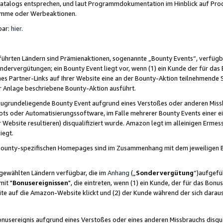
skatalogs entsprechen, und laut Programmdokumentation im Hinblick auf Pr
amme oder Werbeaktionen.
bar:
hier
.
führten Ländern sind Prämienaktionen, sogenannte „Bounty Events“, verfügb
Sondervergütungen; ein Bounty Event liegt vor, wenn (1) ein Kunde der für da
nes Partner-Links auf Ihrer Website eine an der Bounty-Aktion teilnehmende 
er Anlage beschriebene Bounty-Aktion ausführt.
ugrundeliegende Bounty Event aufgrund eines Verstoßes oder anderen Miss
ots oder Automatisierungssoftware, im Falle mehrerer Bounty Events einer e
r Website resultieren) disqualifiziert wurde. Amazon legt im alleinigen Ermess
iegt.
n Bounty-spezifischen Homepages sind im Zusammenhang mit dem jeweiligen
sgewählten Ländern verfügbar, die im
Anhang
(„
Sondervergütung
“)aufgefüh
it "
Bonusereignissen
", die eintreten, wenn (1) ein Kunde, der für das Bon
bsite auf die Amazon-Website klickt und (2) der Kunde während der sich dar
usereignis aufgrund eines Verstoßes oder eines anderen Missbrauchs disqua