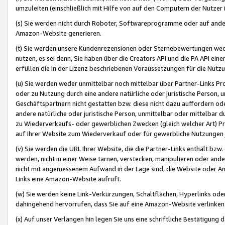
umzuleiten (einschließlich mit Hilfe von auf den Computern der Nutzer i
(s) Sie werden nicht durch Roboter, Softwareprogramme oder auf andere
Amazon-Website generieren.
(t) Sie werden unsere Kundenrezensionen oder Sternebewertungen wed
nutzen, es sei denn, Sie haben über die Creators API und die PA API e
erfüllen die in der Lizenz beschriebenen Voraussetzungen für die Nutzu
(u) Sie werden weder unmittelbar noch mittelbar über Partner-Links P
oder zu Nutzung durch eine andere natürliche oder juristische Person,
Geschäftspartnern nicht gestatten bzw. diese nicht dazu auffordern od
andere natürliche oder juristische Person, unmittelbar oder mittelbar
zu Wiederverkaufs- oder gewerblichen Zwecken (gleich welcher Art) 
auf Ihrer Website zum Wiederverkauf oder für gewerbliche Nutzungen 
(v) Sie werden die URL Ihrer Website, die die Partner-Links enthält b
werden, nicht in einer Weise tarnen, verstecken, manipulieren oder and
nicht mit angemessenem Aufwand in der Lage sind, die Website oder A
Links eine Amazon-Website aufruft.
(w) Sie werden keine Link-Verkürzungen, Schaltflächen, Hyperlinks ode
dahingehend hervorrufen, dass Sie auf eine Amazon-Website verlinken
(x) Auf unser Verlangen hin legen Sie uns eine schriftliche Bestätigung