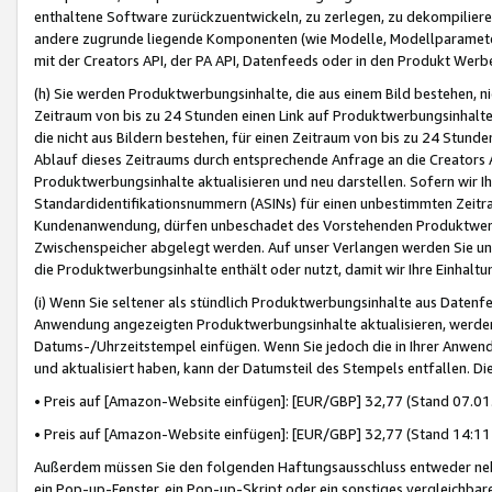
enthaltene Software zurückzuentwickeln, zu zerlegen, zu dekompilier
andere zugrunde liegende Komponenten (wie Modelle, Modellparameter
mit der Creators API, der PA API, Datenfeeds oder in den Produkt Werb
(h) Sie werden Produktwerbungsinhalte, die aus einem Bild bestehen, ni
Zeitraum von bis zu 24 Stunden einen Link auf Produktwerbungsinhalte
die nicht aus Bildern bestehen, für einen Zeitraum von bis zu 24 Stund
Ablauf dieses Zeitraums durch entsprechende Anfrage an die Creators 
Produktwerbungsinhalte aktualisieren und neu darstellen. Sofern wir Ih
Standardidentifikationsnummern (ASINs) für einen unbestimmten Zeitra
Kundenanwendung, dürfen unbeschadet des Vorstehenden Produktwerbu
Zwischenspeicher abgelegt werden. Auf unser Verlangen werden Sie un
die Produktwerbungsinhalte enthält oder nutzt, damit wir Ihre Einhalt
(i) Wenn Sie seltener als stündlich Produktwerbungsinhalte aus Datenfe
Anwendung angezeigten Produktwerbungsinhalte aktualisieren, werden 
Datums-/Uhrzeitstempel einfügen. Wenn Sie jedoch die in Ihrer Anwe
und aktualisiert haben, kann der Datumsteil des Stempels entfallen. Dies
• Preis auf [Amazon-Website einfügen]: [EUR/GBP] 32,77 (Stand 07.01.
• Preis auf [Amazon-Website einfügen]: [EUR/GBP] 32,77 (Stand 14:11 
Außerdem müssen Sie den folgenden Haftungsausschluss entweder neb
ein Pop-up-Fenster, ein Pop-up-Skript oder ein sonstiges vergleichba