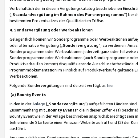
Vorbehaltlich der in diesem Vergütungskatalog beschriebenen Einschr
(„
Standardvergütung im Rahmen des Partnerprogramms
“) besc
bestimmten Prozentsatzes der Qualifizierten Erlöse.
4. Sondervergütung oder Werbeaktionen
Gelegentlich können wir Sonderprogramme oder Werbeaktionen auflegen,
oder alternative Vergütung („
Sondervergütung
”) zu verdienen. Amazo
Sonderprogramme oder Werbeaktionen jederzeit ganz oder teilweise einz
Sonderprogramme oder Werbeaktionen (auch Sonderprogramme oder We
Produktverkäufen kommt) disqualifizierende Ausschlusstatbestände, di
Programmdokumentation im Hinblick auf Produktverkäufe geltende E
Werbeaktionen.
Folgende Sondervergütungen sind derzeit verfügbar:
hier
.
(a) Bounty Events
In den in der
Anlage
(„
Sondervergütung
“) aufgeführten Ländern sind
Zusammenhang mit „
Bounty Events
“ die in dieser Ziffer 4 (a) besch
Bounty Event wie in der Anlage beschrieben anspruchsberechtigt sein mu
teilnehmende Startseite einer Amazon-Website aufruft und (2) der Kun
ausführt.
Amazon zahlt keine Sondervergütung, wenn das zugrundeliegende Boun