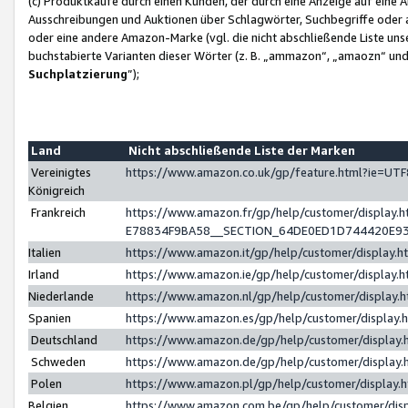
(c) Produktkäufe durch einen Kunden, der durch eine Anzeige auf eine 
Ausschreibungen und Auktionen über Schlagwörter, Suchbegriffe oder 
oder eine andere Amazon-Marke (vgl. die nicht abschließende Liste un
buchstabierte Varianten dieser Wörter (z. B. „ammazon“, „amaozn“ und „
Suchplatzierung
”);
Land
Nicht abschließende Liste der Marken
Vereinigtes
https://www.amazon.co.uk/gp/feature.html?ie=U
Königreich
Frankreich
https://www.amazon.fr/gp/help/customer/displa
E78834F9BA58__SECTION_64DE0ED1D744420E9
Italien
https://www.amazon.it/gp/help/customer/display
Irland
https://www.amazon.ie/gp/help/customer/displa
Niederlande
https://www.amazon.nl/gp/help/customer/display
Spanien
https://www.amazon.es/gp/help/customer/display
Deutschland
https://www.amazon.de/gp/help/customer/displa
Schweden
https://www.amazon.de/gp/help/customer/displa
Polen
https://www.amazon.pl/gp/help/customer/display
Belgien
https://www.amazon.com.be/gp/help/customer/d