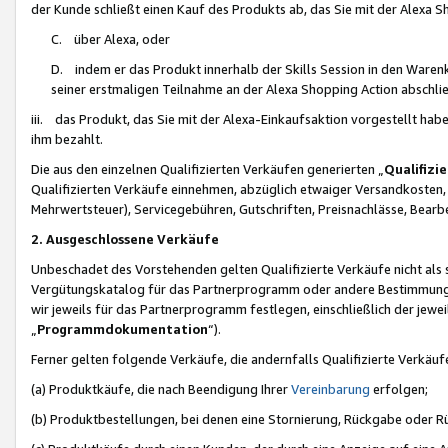
der Kunde schließt einen Kauf des Produkts ab, das Sie mit der Alexa 
C. über Alexa, oder
D. indem er das Produkt innerhalb der Skills Session in den Waren
seiner erstmaligen Teilnahme an der Alexa Shopping Action abschlie
iii. das Produkt, das Sie mit der Alexa-Einkaufsaktion vorgestellt ha
ihm bezahlt.
Die aus den einzelnen Qualifizierten Verkäufen generierten „
Qualifizi
Qualifizierten Verkäufe einnehmen, abzüglich etwaiger Versandkosten
Mehrwertsteuer), Servicegebühren, Gutschriften, Preisnachlässe, Bear
2. Ausgeschlossene Verkäufe
Unbeschadet des Vorstehenden gelten Qualifizierte Verkäufe nicht als
Vergütungskatalog für das Partnerprogramm oder andere Bestimmungen,
wir jeweils für das Partnerprogramm festlegen, einschließlich der jewe
„
Programmdokumentation
“).
Ferner gelten folgende Verkäufe, die andernfalls Qualifizierte Verkä
(a) Produktkäufe, die nach Beendigung Ihrer
Vereinbarung
erfolgen;
(b) Produktbestellungen, bei denen eine Stornierung, Rückgabe oder R