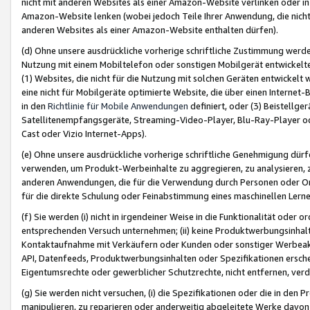
nicht mit anderen Websites als einer Amazon-Website verlinken oder i
Amazon-Website lenken (wobei jedoch Teile Ihrer Anwendung, die nich
anderen Websites als einer Amazon-Website enthalten dürfen).
(d) Ohne unsere ausdrückliche vorherige schriftliche Zustimmung werd
Nutzung mit einem Mobiltelefon oder sonstigen Mobilgerät entwickelt
(1) Websites, die nicht für die Nutzung mit solchen Geräten entwickelt
eine nicht für Mobilgeräte optimierte Website, die über einen Interne
in den
Richtlinie für Mobile Anwendungen
definiert, oder (3) Beistellge
Satellitenempfangsgeräte, Streaming-Video-Player, Blu-Ray-Player ode
Cast oder Vizio Internet-Apps).
(e) Ohne unsere ausdrückliche vorherige schriftliche Genehmigung dürfe
verwenden, um Produkt-Werbeinhalte zu aggregieren, zu analysieren, 
anderen Anwendungen, die für die Verwendung durch Personen oder Or
für die direkte Schulung oder Feinabstimmung eines maschinellen Lern
(f) Sie werden (i) nicht in irgendeiner Weise in die Funktionalität ode
entsprechenden Versuch unternehmen; (ii) keine Produktwerbungsinha
Kontaktaufnahme mit Verkäufern oder Kunden oder sonstiger Werbeaktiv
API, Datenfeeds, Produktwerbungsinhalten oder Spezifikationen erschei
Eigentumsrechte oder gewerblicher Schutzrechte, nicht entfernen, verd
(g) Sie werden nicht versuchen, (i) die Spezifikationen oder die in de
manipulieren, zu reparieren oder anderweitig abgeleitete Werke davon z