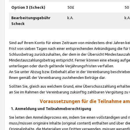
Option 3 (Scheck)
50£
50
Bearbeitungsgebühr
k.A.
k.A
Scheck
Sind auf Ihrem Konto für einen Zeitraum von mindestens drei Jahren kein
Frist von sieben Tagen nach einer entsprechenden Ankündigung die für
Schlussbetrag zurückzuhalten, der dem in der Übersicht Mindestausz
Mindestauszahlungsbetrag entspricht. Ferner können eine etwaig aufg
unterliegen oder durch geltende Verjährungsfristen verfallen.
An Sie unter Abzug bzw. Einbehalt aller in der Vereinbarung beschrieb
Ihnen gemäß der Vereinbarung zustehenden Beträge dar.
Sollten Sie, gleich aus welchem Grund, eine Überschusszahlung erhalte
an Sie im Rahmen der Vereinbarung zukünftig zahlbaren Vergütung zu 
Voraussetzungen für die Teilnahme a
1. Anmeldung und Teilnahmeberechtigung
Sie leiten den Anmeldeprozess ein, indem Sie einen vollständigen und 
muss/müssen originäre Inhalte (original content) enthalten und über d
Originalinhalte, die Materialien von Dritten verwenden, müssen wese