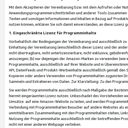
Mit dem Akzeptieren der Vereinbarung bzw. mit dem Aufrufen oder Nutz
Anwendungsprogrammierschnittstellen und anderer Tools (zusammen die
Texten und sonstigen Informationen und Inhalten in Bezug auf Produkte
nutzen können, erklären Sie sich damit einverstanden, an diese Lizenz 
1. Eingeschränkte Lizenz für Programminhalte
Vorbehaltlich der Bedingungen der Vereinbarung und ausschließlich z
Einhaltung der Vereinbarung (einschließlich dieser Lizenz und der ande
nicht übertragbare, nicht unterlizenzierbare, nicht exklusive, gebühren
anzuzeigen; (b) nur diejenigen der Amazon-Marken zu verwenden (wie in 
Programminhalte, ausschließlich auf Ihrer Website und in Übereinstimmu
API, Datenfeeds und Produkt-Werbeinhalte ausschließlich gemäß den Spe
Kopieren oder andere Verwenden von Programminhalten zugunsten Dri
Sammeln und Extrahieren von Daten. Zur Klarstellung: Zu den Program
Sie werden Programminhalte ausschließlich nach Maßgabe der Besti
hiermit eingeräumten Lizenz nutzen. Unbeschadet des Vorstehenden we
Umsätze auf eine Amazon-Website zu leiten, und werden Programminhal
Verbindung mit Programminhalten Besucher auf andere Websites als ein
unmittelbarem Zusammenhang mit den Programminhalten stehen, Links z
Nutzung der Programminhalte ausschließlich mit der betreffenden Pr
nicht mit einer anderen Webpage verlinken.