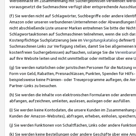
Werbeinhalte im Zusammenhang mit Suchergebnissen verwendet werden,
vorausgesetzt die Suchmaschine verfügt über entsprechende Ausschlu
(f) Sie werden nicht auf Schlagwörter, Suchbegriffe oder andere Ident
Amazon oder unseren verbundenen Unternehmen oder Abwandlungen bzw
nicht abschließende Liste unserer Marken entnehmen Sie bitte der Nich
Schlagwortauktionen auf Suchmaschinen teilnehmen, wenn die sich da
Kostenpflichtige Suchplatzierung (wie im
Vergütungskatalog
definiert
Suchmaschinen Links zur Verfügung stellen, damit Sie bei allgemeinen I
kostenfreien Suchergebnissen) auftauchen, solange Sie die
Vereinbaru
auf Ihre Website leiten und nicht unmittelbar oder mittelbar über eine
(g) Sie werden natürlichen oder juristischen Personen für die Nutzung 
Form von Geld, Rabatten, Preisnachlässen, Punkten, Spenden für Hilfs
beispielsweise keine Prämien- oder Treueprogramme auflegen, die Anrei
Partner-Links zu besuchen.
(h) Sie werden die Inhalte von elektronischen Formularen oder anderem M
abfangen, aufzeichnen, umleiten, auslesen, auslegen oder ausfüllen.
(i) Sie werden keine Kontodaten, die unsere Kunden im Zusammenhang 
Kunden der Amazon-Websites), abfragen, erheben, einholen, speichern,
(j) Sie werden Funktionen von Schaltflächen, Links oder andere Funkti
(k) Sie werden keine Bestellungen oder andere Geschäfte über eine Ama