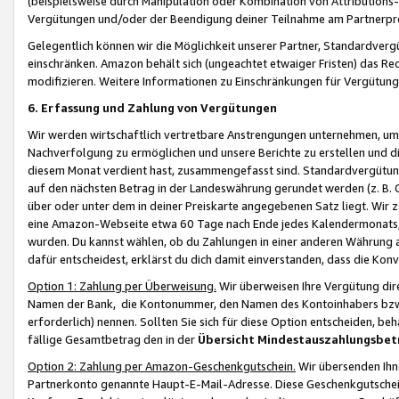
(beispielsweise durch Manipulation oder Kombination von Attributions-
Vergütungen und/oder der Beendigung deiner Teilnahme am Partnerp
Gelegentlich können wir die Möglichkeit unserer Partner, Standardv
einschränken. Amazon behält sich (ungeachtet etwaiger Fristen) das Re
modifizieren. Weitere Informationen zu Einschränkungen für Vergütung
6. Erfassung und Zahlung von Vergütungen
Wir werden wirtschaftlich vertretbare Anstrengungen unternehmen, um 
Nachverfolgung zu ermöglichen und unsere Berichte zu erstellen und di
diesem Monat verdient hast, zusammengefasst sind. Standardvergütung
auf den nächsten Betrag in der Landeswährung gerundet werden (z. B. C
über oder unter dem in deiner Preiskarte angegebenen Satz liegt. Wir
eine Amazon-Webseite etwa 60 Tage nach Ende jedes Kalendermonats, i
wurden. Du kannst wählen, ob du Zahlungen in einer anderen Währung
dafür entscheidest, erklärst du dich damit einverstanden, dass die K
Option 1: Zahlung per Überweisung.
Wir überweisen Ihre Vergütung dir
Namen der Bank, die Kontonummer, den Namen des Kontoinhabers bzw. a
erforderlich) nennen. Sollten Sie sich für diese Option entscheiden, be
fällige Gesamtbetrag den in der
Übersicht Mindestauszahlungsbet
Option 2: Zahlung per Amazon-Geschenkgutschein.
Wir übersenden Ihne
Partnerkonto genannte Haupt-E-Mail-Adresse. Diese Geschenkgutschei