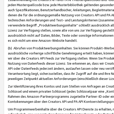
jeden Musterquellcode bzw. jede Musterbibliothek geltenden gesonder
auch Spezifikationen, Benutzerhandbücher, Anleitungen, Begleitmaterial
denen die für die ordnungsgemäße Nutzung von Creators API und PA A
technischen Anforderungen und Test- und Leistungskriterien (zusammen
verwendete Begriff „Produktwerbungsinhalte“ schließt ausdrücklich al
Lizenz zur Verfügung stellen, sowie alle von uns zur Verfügung gestel
ausdrücklich nicht auf Daten, Bilder, Texte oder sonstige Informatione
es sich nicht um eine Amazon-Website handelt.
(b) Abrufen von Produktwerbungsinhalten. Sie können Produkt-Werbein
ausdrückliche vorherige schriftliche Genehmigung erteilt haben, könn
wir über die Creators API Feeds zur Verfügung stellen. Wenn Sie Produk
Nutzung von Datenfeeds dieser Lizenz. Sie erkennen an, dass wir Creat
API oder Datenfeeds jederzeit ändern, auslaufen lassen oder neu veröffe
Verantwortung liegt, sicherzustellen, dass Ihr Zugriff auf die und Ihr
jeweiligen Zeitpunkt aktuellen Anforderungen (einschließlich dieser Liz
Zur Identifizierung Ihres Kontos und zum Stellen von Anfragen an Crea
Schlüssel und einem privaten Schlüssel (jedes Schlüsselpaar eine „Kon
Rahmen des Amazon-Partnerprogramms zugeteilte Partner-ID oder ein
Kontokennungen über den Creators API und PA API Kontoerstellungspro
Um Programmwerbeinhalte über die Creators API Dienste zu erhalten, m