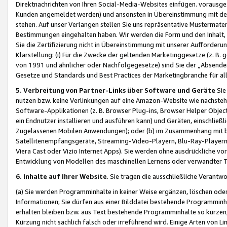
Direktnachrichten von Ihren Social-Media-Websites einfügen. vorausg
Kunden angemeldet werden) und ansonsten in Übereinstimmung mit der
stehen. Auf unser Verlangen stellen Sie uns repräsentative Mustermater
Bestimmungen eingehalten haben. Wir werden die Form und den Inhalt, di
Sie die Zertifizierung nicht in Übereinstimmung mit unserer Aufforderu
Klarstellung: (i) Für die Zwecke der geltenden Marketinggesetze (z. 
von 1991 und ähnlicher oder Nachfolgegesetze) sind Sie der „Absender“ j
Gesetze und Standards und Best Practices der Marketingbranche für 
5. Verbreitung von Partner-Links über Software und Geräte
Sie
nutzen bzw. keine Verlinkungen auf eine Amazon-Website wie nachsteh
Software-Applikationen (z. B. Browser Plug-ins, Browser Helper Objec
ein Endnutzer installieren und ausführen kann) und Geräten, einschlie
Zugelassenen Mobilen Anwendungen); oder (b) im Zusammenhang mit bzw.
Satellitenempfangsgeräte, Streaming-Video-Playern, Blu-Ray-Playern 
Viera Cast oder Vizio Internet Apps). Sie werden ohne ausdrückliche v
Entwicklung von Modellen des maschinellen Lernens oder verwandter 
6. Inhalte auf Ihrer Website
. Sie tragen die ausschließliche Verantwo
(a) Sie werden Programminhalte in keiner Weise ergänzen, löschen oder
Informationen; Sie dürfen aus einer Bilddatei bestehende Programminhal
erhalten bleiben bzw. aus Text bestehende Programminhalte so kürzen, 
Kürzung nicht sachlich falsch oder irreführend wird. Einige Arten von L