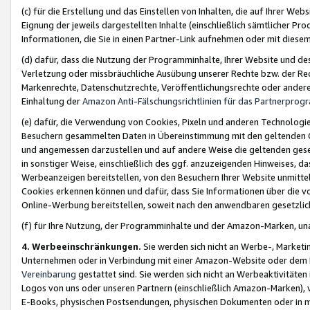
(c) für die Erstellung und das Einstellen von Inhalten, die auf Ihrer We
Eignung der jeweils dargestellten Inhalte (einschließlich sämtlicher 
Informationen, die Sie in einen Partner-Link aufnehmen oder mit diese
(d) dafür, dass die Nutzung der Programminhalte, Ihrer Website und des 
Verletzung oder missbräuchliche Ausübung unserer Rechte bzw. der Recht
Markenrechte, Datenschutzrechte, Veröffentlichungsrechte oder anderer
Einhaltung der
Amazon Anti-Fälschungsrichtlinien für das Partnerpro
(e) dafür, die Verwendung von Cookies, Pixeln und anderen Technologien
Besuchern gesammelten Daten in Übereinstimmung mit den geltenden Ge
und angemessen darzustellen und auf andere Weise die geltenden geset
in sonstiger Weise, einschließlich des ggf. anzuzeigenden Hinweises, d
Werbeanzeigen bereitstellen, von den Besuchern Ihrer Website unmitte
Cookies erkennen können und dafür, dass Sie Informationen über die v
Online-Werbung bereitstellen, soweit nach den anwendbaren gesetzlic
(f) für Ihre Nutzung, der Programminhalte und der Amazon-Marken, u
4. Werbeeinschränkungen.
Sie werden sich nicht an Werbe-, Market
Unternehmen oder in Verbindung mit einer Amazon-Website oder dem Pa
Vereinbarung
gestattet sind. Sie werden sich nicht an Werbeaktivitäten
Logos von uns oder unseren Partnern (einschließlich Amazon-Marken), 
E-Books, physischen Postsendungen, physischen Dokumenten oder in 