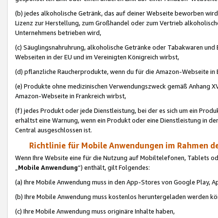
(b) jedes alkoholische Getränk, das auf deiner Webseite beworben wird
Lizenz zur Herstellung, zum Großhandel oder zum Vertrieb alkoholisch
Unternehmens betrieben wird,
(c) Säuglingsnahruhrung, alkoholische Getränke oder Tabakwaren und E
Webseiten in der EU und im Vereinigten Königreich wirbst,
(d) pflanzliche Raucherprodukte, wenn du für die Amazon-Webseite in B
(e) Produkte ohne medizinischen Verwendungszweck gemäß Anhang XVI 
Amazon-Webseite in Frankreich wirbst,
(f) jedes Produkt oder jede Dienstleistung, bei der es sich um ein Prod
erhältst eine Warnung, wenn ein Produkt oder eine Dienstleistung in de
Central ausgeschlossen ist.
Richtlinie für Mobile Anwendungen im Rahmen de
Wenn Ihre Website eine für die Nutzung auf Mobiltelefonen, Tablets 
„
Mobile Anwendung
“) enthält, gilt Folgendes:
(a) Ihre Mobile Anwendung muss in den App-Stores von Google Play, A
(b) Ihre Mobile Anwendung muss kostenlos heruntergeladen werden könn
(c) Ihre Mobile Anwendung muss originäre Inhalte haben,