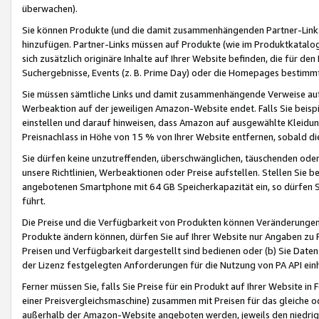
überwachen).
Sie können Produkte (und die damit zusammenhängenden Partner-Links)
hinzufügen. Partner-Links müssen auf Produkte (wie im Produktkatalog de
sich zusätzlich originäre Inhalte auf Ihrer Website befinden, die für 
Suchergebnisse, Events (z. B. Prime Day) oder die Homepages bestimmte
Sie müssen sämtliche Links und damit zusammenhängende Verweise auf z
Werbeaktion auf der jeweiligen Amazon-Website endet. Falls Sie beisp
einstellen und darauf hinweisen, dass Amazon auf ausgewählte Kleidun
Preisnachlass in Höhe von 15 % von Ihrer Website entfernen, sobald di
Sie dürfen keine unzutreffenden, überschwänglichen, täuschenden od
unsere Richtlinien, Werbeaktionen oder Preise aufstellen. Stellen Sie 
angebotenen Smartphone mit 64 GB Speicherkapazität ein, so dürfen S
führt.
Die Preise und die Verfügbarkeit von Produkten können Veränderungen 
Produkte ändern können, dürfen Sie auf Ihrer Website nur Angaben zu P
Preisen und Verfügbarkeit dargestellt sind bedienen oder (b) Sie Daten
der Lizenz festgelegten Anforderungen für die Nutzung von PA API einh
Ferner müssen Sie, falls Sie Preise für ein Produkt auf Ihrer Website in 
einer Preisvergleichsmaschine) zusammen mit Preisen für das gleiche o
außerhalb der Amazon-Website angeboten werden, jeweils den niedrigst