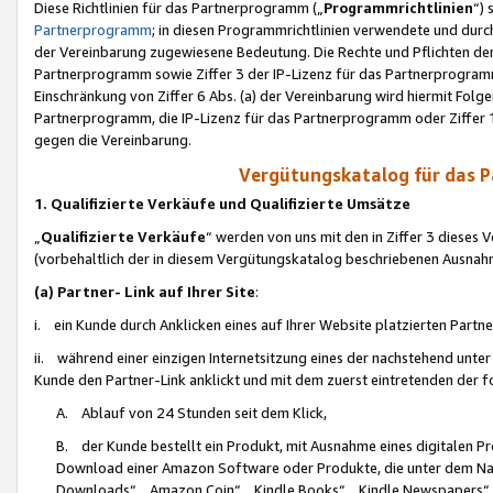
Diese Richtlinien für das Partnerprogramm („
Programmrichtlinien
“)
Partnerprogramm
; in diesen Programmrichtlinien verwendete und durch
der Vereinbarung zugewiesene Bedeutung. Die Rechte und Pflichten de
Partnerprogramm sowie Ziffer 3 der IP-Lizenz für das Partnerprogram
Einschränkung von Ziffer 6 Abs. (a) der Vereinbarung wird hiermit Fol
Partnerprogramm, die IP-Lizenz für das Partnerprogramm oder Ziffer 1
gegen die Vereinbarung.
Vergütungskatalog für das 
1. Qualifizierte Verkäufe und Qualifizierte Umsätze
„
Qualifizierte Verkäufe
“ werden von uns mit den in Ziffer 3 diese
(vorbehaltlich der in diesem Vergütungskatalog beschriebenen Ausnah
(a) Partner- Link auf Ihrer Site
:
i. ein Kunde durch Anklicken eines auf Ihrer Website platzierten Part
ii. während einer einzigen Internetsitzung eines der nachstehend unter (i)
Kunde den Partner-Link anklickt und mit dem zuerst eintretenden der f
A. Ablauf von 24 Stunden seit dem Klick,
B. der Kunde bestellt ein Produkt, mit Ausnahme eines digitalen P
Download einer Amazon Software oder Produkte, die unter dem N
Downloads“, „Amazon Coin“, „Kindle Books“, „Kindle Newspapers“, „