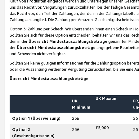
Kauf von Produkten eingelöst werden und unterliegen unseren Geschäf
uns das Recht vor, Vergütungen zurückzuhalten, bis der fällige Gesamt
das Recht vor, den Teil der Zahlungen, der den in der Zahlungstabelle 
Zahlungsart angibst. Die Zahlung per Amazon-Geschenkgutschein ist in
Option 3: Zahlung per Scheck.
Wir übersenden Ihnen einen Scheck in Höh
Sollten Sie sich für diese Option entscheiden, behalten wir uns das Rec
den in der
Übersicht Mindestauszahlungsbeträge
genannten Mindest
der
Übersicht Mindestauszahlungsbeträge
angegebene Bearbeitung
und Schweden nicht verfügbar.
Sollten Sie keine gültigen Informationen für die Zahlungsoption bereit
oder die Auszahlung verdienter Vergütung zurückhalten, bis Sie eine A
Übersicht Mindestauszahlungsbeträge
UK Maxium
UK
FR,
Minimum
un
Option 1 (Überweisung)
25£
25
£5,000
Option 2
25£
25
(Geschenkgutschein)