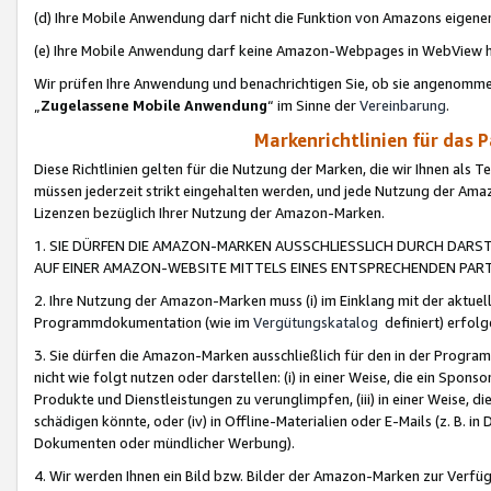
(d) Ihre Mobile Anwendung darf nicht die Funktion von Amazons eige
(e) Ihre Mobile Anwendung darf keine Amazon-Webpages in WebView 
Wir prüfen Ihre Anwendung und benachrichtigen Sie, ob sie angenomm
„
Zugelassene Mobile Anwendung
“ im Sinne der
Vereinbarung
.
Markenrichtlinien für das 
Diese Richtlinien gelten für die Nutzung der Marken, die wir Ihnen als 
müssen jederzeit strikt eingehalten werden, und jede Nutzung der Ama
Lizenzen bezüglich Ihrer Nutzung der Amazon-Marken.
1. SIE DÜRFEN DIE AMAZON-MARKEN AUSSCHLIESSLICH DURCH DARS
AUF EINER AMAZON-WEBSITE MITTELS EINES ENTSPRECHENDEN PART
2. Ihre Nutzung der Amazon-Marken muss (i) im Einklang mit der aktuells
Programmdokumentation (wie im
Vergütungskatalog
definiert) erfolg
3. Sie dürfen die Amazon-Marken ausschließlich für den in der Progr
nicht wie folgt nutzen oder darstellen: (i) in einer Weise, die ein Spo
Produkte und Dienstleistungen zu verunglimpfen, (iii) in einer Weise
schädigen könnte, oder (iv) in Offline-Materialien oder E-Mails (z. B.
Dokumenten oder mündlicher Werbung).
4. Wir werden Ihnen ein Bild bzw. Bilder der Amazon-Marken zur Verfüg