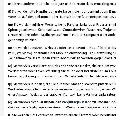
und keine andere natürliche oder juristische Person dazu ermächtigen, a
(l) Sie werden alle Handlungen unterlassen, die nach vernünftigem Erme
Website, auf der Funktionen oder Transaktionen (zum Beispiel suchen, s
(m) Sie werden auf Ihrer Website keine Partner-Links oder Programmin
Spionagesoftware, Schadsoftware, Computerviren, Würmern, Trojaner
Herunterladen oder Installieren auf einem Nutzer-Computer oder ande
genehmigt wurden.
(n) Sie werden Amazon-Websites oder Teile davon nicht auf Ihrer Websi
(z. B., WebView) innerhalb einer Mobilen Anwendung. Die Darstellung ein
Teilnahmevoraussetzungen stellt jedoch keinen Verstoß gegen diese Zif
(o) Sie werden keine Partner-Links oder andere Inhalte, die eine Am
Werbeseiten oder Layer-Werbung einstellen oder bereitstellen, mit Au
bewerben, die eng mit dem auf Ihrer Website befindlichen Material z
(p) Sie werden in Inhalte, die Sie auf einer Amazon-Website platzier
Werbediensten oder in einer Kundenbewertung, einem Forum, einem Wun
einer Amazon-Website verfügbaren Kontext) keine Partner-Links integr
(q) Sie werden nicht versuchen, den
Vergütungskatalog
zu umgehen oder
dass sich eine Webpage einer Amazon-Website im Browser eines Kunden 
(r) Sie werden nicht versuchen, Internetverkehr (Traffic) oder Vergü