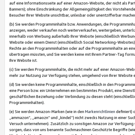
auf eine Informationsseite auf einer Amazon-Website, der nicht als Part
Bannern); ohne Einschränkung der Allgemeingültigkeit des Vorstehende
Besucher Ihrer Website unsichtbar, unlesbar oder unentzifferbar mache
(b) Sie werden Programminhalte bzw. Anwendungen, die Programminhalt
anzeigen, weder verkaufen noch weiterverkaufen, weitergeben, unterli
innerhalb von Werbung außerhalb Ihrer Website (einschließlich Werbun
Website oder einem Dienst (einschließlich Social Networking-Website
Rechte an den Programminhalten oder auf die Programminhalte an eine a
übertragen müssten, und Sie werden keine mit Ihrem Partner-Tag formati
Ihre Website ist.
(c) Sie werden Programminhalte, die nicht mehr auf einer Amazon-Websit
mehr zur Nutzung zur Verfügung stehen, umgehend von Ihrer Website e
(d) Sie werden keine Programminhalte, einschließlich in den Programmin
eine Person bzw. ein Unternehmen ein bestimmtes Produkt, eine Dienstle
geschäftlichen Beziehung oder Verbindung zu diesen steht (einschließli
Programminhalten).
(e) Sie werden Amazon-Marken (wie in den
Markenrichtlinien
definiert) 
„ammazon“, „amaozn“ und „kindel“) nicht zwecks Nutzung in einer Suc
Versuch unternehmen). Zusätzlich zu sonstigen Amazon zur Verfügung 
sorgen, dass von uns benannte Suchmaschinen Geschützte Begriffe (wie 