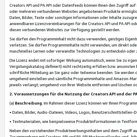
Creators API und PA API oder Datenfeeds können Ihnen den Zugriff auf D
oder mehreren verbundenen Websites angebotenen Produkte ermögliche
Daten, Bilder, Texte oder sonstigen Informationen oder Inhalte zuzugre
anwendbaren Lizenzvereinbarungen für die Creators API und PA API od
diesen verbundenen Websites zur Verfügung gestellt werden.
Sie dürfen den Programminhalt nicht dazu verwenden, geistiges Eigent
verletzen. Sie dürfen Programminhalte nicht verwenden, um direkt ode
maschinelles Lernen oder verwandte Technologien zu entwickeln oder zu
Die Lizenz endet mit sofortiger Wirkung automatisch, wenn Sie zu irg
Vergütungskatalog definiert) nicht rechtzeitig erfüllen bzw. ansonsten
schriftliche Mitteilung an Sie ganz oder teilweise beenden. Sie werden
umgehend einstellen und sämtliche Programminhalte und Amazon-Marke
jeweils verlangt, umgehend von Ihrer Website entfernen und löschen od
2. Voraussetzungen für die Nutzung der Creators API und der P
(a)
Beschreibung
. Im Rahmen dieser Lizenz können wir Ihnen Programmi
• Daten, Bilder, Audio-Dateien, Videos, Logos, Benutzerschnittstellen-
• Textmaterialien, wie beispielsweise Produktinformationen in Textfor
Neben den vorstehenden Produktwerbungsinhalten und dem Zugriff auf 
Zusammenhang mit Creators API und PA API Musterquellcodes und -bibli