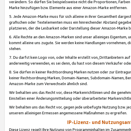
verändern. So dürfen Sie beispielsweise nicht die Proportionen, Farb
Marke hinzufügen bzw. Elemente aus einer Amazon-Marke entfernen.
5. Jede Amazon-Marke muss für sich alleine in ihrer Gesamtheit darge
grafischen oder Textelementen muss ein hinreichender Abstand gegebe
platzieren, der die Lesbarkeit oder Darstellung dieser Amazon-Marke b
6. Alle Rechte an den Amazon-Marken sind unser alleiniges Eigentum, 
kommt alleine uns zugute. Sie werden keine Handlungen vornehmen, 
stehen.
7. Du darfst kein Logo von, oder Inhalte erstellt von,
Drittanbietern au
anderweitig verwenden, es sei denn, du hast von diesem Verkäufer oder
8. Sie dürfen in keiner Rechtsordnung Marken nutzen oder zur Eintragu
keiner Rechtsordnung Marken, Domain-Namen, Subdomain-Namen, Benu
Amazon-Marke zum Verwechseln ähnlich sind.
Wir behalten uns das Recht vor, diese Markenrichtlinien und die gene
Einstellen einer Änderungsmitteilung oder überarbeiteter Markenricht
Wir behalten uns das Recht vor, gegen jede unbefugte Nutzung bzw. jede 
unserem alleinigen Ermessen angemessene Maßnahmen zu ergreifen.
IP-Lizenz- und Nutzungsan
Diese Lizenz regelt Ihre Nutzung von Programminhalten im Zusammen