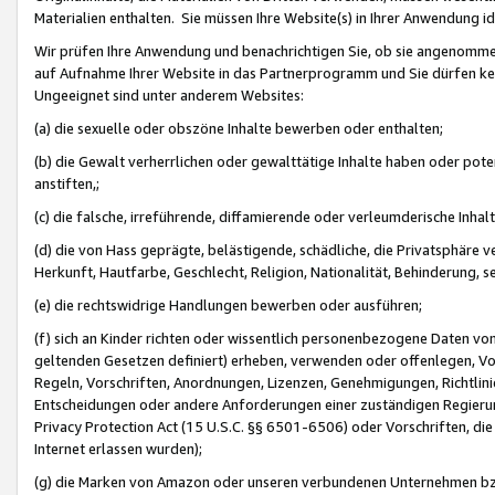
Materialien enthalten. Sie müssen Ihre Website(s) in Ihrer Anwendung ide
Wir prüfen Ihre Anwendung und benachrichtigen Sie, ob sie angenommen
auf Aufnahme Ihrer Website in das Partnerprogramm und Sie dürfen kei
Ungeeignet sind unter anderem Websites:
(a) die sexuelle oder obszöne Inhalte bewerben oder enthalten;
(b) die Gewalt verherrlichen oder gewalttätige Inhalte haben oder pot
anstiften,;
(c) die falsche, irreführende, diffamierende oder verleumderische Inha
(d) die von Hass geprägte, belästigende, schädliche, die Privatsphäre v
Herkunft, Hautfarbe, Geschlecht, Religion, Nationalität, Behinderung, 
(e) die rechtswidrige Handlungen bewerben oder ausführen;
(f) sich an Kinder richten oder wissentlich personenbezogene Daten vo
geltenden Gesetzen definiert) erheben, verwenden oder offenlegen, Vo
Regeln, Vorschriften, Anordnungen, Lizenzen, Genehmigungen, Richtlini
Entscheidungen oder andere Anforderungen einer zuständigen Regierung
Privacy Protection Act (15 U.S.C. §§ 6501-6506) oder Vorschriften, di
Internet erlassen wurden);
(g) die Marken von Amazon oder unseren verbundenen Unternehmen b