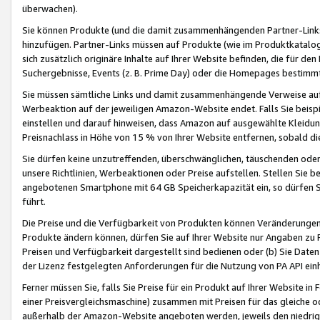
überwachen).
Sie können Produkte (und die damit zusammenhängenden Partner-Links)
hinzufügen. Partner-Links müssen auf Produkte (wie im Produktkatalog de
sich zusätzlich originäre Inhalte auf Ihrer Website befinden, die für 
Suchergebnisse, Events (z. B. Prime Day) oder die Homepages bestimmte
Sie müssen sämtliche Links und damit zusammenhängende Verweise auf z
Werbeaktion auf der jeweiligen Amazon-Website endet. Falls Sie beisp
einstellen und darauf hinweisen, dass Amazon auf ausgewählte Kleidun
Preisnachlass in Höhe von 15 % von Ihrer Website entfernen, sobald di
Sie dürfen keine unzutreffenden, überschwänglichen, täuschenden od
unsere Richtlinien, Werbeaktionen oder Preise aufstellen. Stellen Sie 
angebotenen Smartphone mit 64 GB Speicherkapazität ein, so dürfen S
führt.
Die Preise und die Verfügbarkeit von Produkten können Veränderungen 
Produkte ändern können, dürfen Sie auf Ihrer Website nur Angaben zu P
Preisen und Verfügbarkeit dargestellt sind bedienen oder (b) Sie Daten
der Lizenz festgelegten Anforderungen für die Nutzung von PA API einh
Ferner müssen Sie, falls Sie Preise für ein Produkt auf Ihrer Website in 
einer Preisvergleichsmaschine) zusammen mit Preisen für das gleiche o
außerhalb der Amazon-Website angeboten werden, jeweils den niedrigst