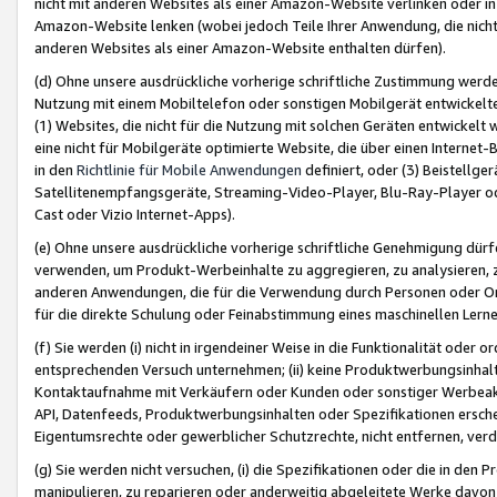
nicht mit anderen Websites als einer Amazon-Website verlinken oder i
Amazon-Website lenken (wobei jedoch Teile Ihrer Anwendung, die nich
anderen Websites als einer Amazon-Website enthalten dürfen).
(d) Ohne unsere ausdrückliche vorherige schriftliche Zustimmung werd
Nutzung mit einem Mobiltelefon oder sonstigen Mobilgerät entwickelt
(1) Websites, die nicht für die Nutzung mit solchen Geräten entwickelt
eine nicht für Mobilgeräte optimierte Website, die über einen Interne
in den
Richtlinie für Mobile Anwendungen
definiert, oder (3) Beistellge
Satellitenempfangsgeräte, Streaming-Video-Player, Blu-Ray-Player ode
Cast oder Vizio Internet-Apps).
(e) Ohne unsere ausdrückliche vorherige schriftliche Genehmigung dürfe
verwenden, um Produkt-Werbeinhalte zu aggregieren, zu analysieren, 
anderen Anwendungen, die für die Verwendung durch Personen oder Or
für die direkte Schulung oder Feinabstimmung eines maschinellen Lern
(f) Sie werden (i) nicht in irgendeiner Weise in die Funktionalität ode
entsprechenden Versuch unternehmen; (ii) keine Produktwerbungsinha
Kontaktaufnahme mit Verkäufern oder Kunden oder sonstiger Werbeaktiv
API, Datenfeeds, Produktwerbungsinhalten oder Spezifikationen erschei
Eigentumsrechte oder gewerblicher Schutzrechte, nicht entfernen, verd
(g) Sie werden nicht versuchen, (i) die Spezifikationen oder die in de
manipulieren, zu reparieren oder anderweitig abgeleitete Werke davon z