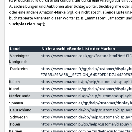
(c) Produktkäufe durch einen Kunden, der durch eine Anzeige auf eine 
Ausschreibungen und Auktionen über Schlagwörter, Suchbegriffe oder 
oder eine andere Amazon-Marke (vgl. die nicht abschließende Liste un
buchstabierte Varianten dieser Wörter (z. B. „ammazon“, „amaozn“ und „
Suchplatzierung
”);
Land
Nicht abschließende Liste der Marken
Vereinigtes
https://www.amazon.co.uk/gp/feature.html?ie=U
Königreich
Frankreich
https://www.amazon.fr/gp/help/customer/displa
E78834F9BA58__SECTION_64DE0ED1D744420E9
Italien
https://www.amazon.it/gp/help/customer/display
Irland
https://www.amazon.ie/gp/help/customer/displa
Niederlande
https://www.amazon.nl/gp/help/customer/display
Spanien
https://www.amazon.es/gp/help/customer/display
Deutschland
https://www.amazon.de/gp/help/customer/displa
Schweden
https://www.amazon.de/gp/help/customer/displa
Polen
https://www.amazon.pl/gp/help/customer/display
Belgien
https://www.amazon.com.be/gp/help/customer/d