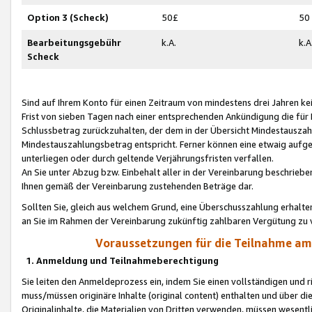
Option 3 (Scheck)
50£
50
Bearbeitungsgebühr
k.A.
k.A
Scheck
Sind auf Ihrem Konto für einen Zeitraum von mindestens drei Jahren kein
Frist von sieben Tagen nach einer entsprechenden Ankündigung die für
Schlussbetrag zurückzuhalten, der dem in der Übersicht Mindestausz
Mindestauszahlungsbetrag entspricht. Ferner können eine etwaig aufg
unterliegen oder durch geltende Verjährungsfristen verfallen.
An Sie unter Abzug bzw. Einbehalt aller in der Vereinbarung beschrieb
Ihnen gemäß der Vereinbarung zustehenden Beträge dar.
Sollten Sie, gleich aus welchem Grund, eine Überschusszahlung erhalte
an Sie im Rahmen der Vereinbarung zukünftig zahlbaren Vergütung zu 
Voraussetzungen für die Teilnahme a
1. Anmeldung und Teilnahmeberechtigung
Sie leiten den Anmeldeprozess ein, indem Sie einen vollständigen und 
muss/müssen originäre Inhalte (original content) enthalten und über d
Originalinhalte, die Materialien von Dritten verwenden, müssen wese