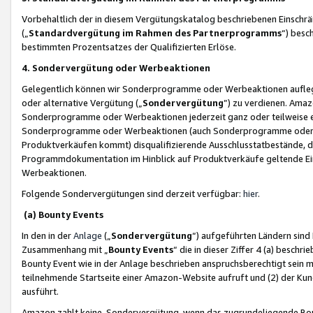
Vorbehaltlich der in diesem Vergütungskatalog beschriebenen Einschr
(„
Standardvergütung im Rahmen des Partnerprogramms
“) besc
bestimmten Prozentsatzes der Qualifizierten Erlöse.
4. Sondervergütung oder Werbeaktionen
Gelegentlich können wir Sonderprogramme oder Werbeaktionen auflegen,
oder alternative Vergütung („
Sondervergütung
”) zu verdienen. Amazo
Sonderprogramme oder Werbeaktionen jederzeit ganz oder teilweise einz
Sonderprogramme oder Werbeaktionen (auch Sonderprogramme oder We
Produktverkäufen kommt) disqualifizierende Ausschlusstatbestände, di
Programmdokumentation im Hinblick auf Produktverkäufe geltende E
Werbeaktionen.
Folgende Sondervergütungen sind derzeit verfügbar:
hier
.
(a) Bounty Events
In den in der
Anlage
(„
Sondervergütung
“) aufgeführten Ländern sind
Zusammenhang mit „
Bounty Events
“ die in dieser Ziffer 4 (a) besch
Bounty Event wie in der Anlage beschrieben anspruchsberechtigt sein mu
teilnehmende Startseite einer Amazon-Website aufruft und (2) der Kun
ausführt.
Amazon zahlt keine Sondervergütung, wenn das zugrundeliegende Boun