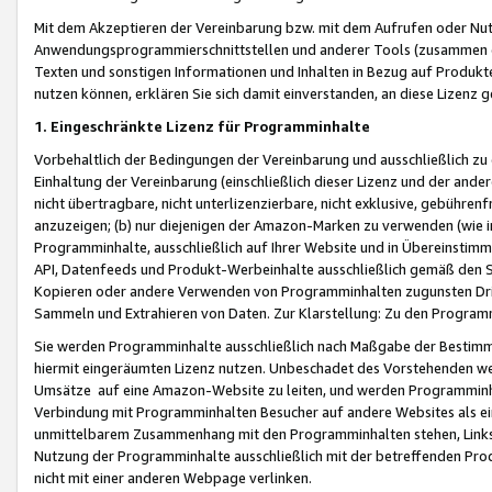
Mit dem Akzeptieren der Vereinbarung bzw. mit dem Aufrufen oder Nutz
Anwendungsprogrammierschnittstellen und anderer Tools (zusammen die
Texten und sonstigen Informationen und Inhalten in Bezug auf Produkte
nutzen können, erklären Sie sich damit einverstanden, an diese Lizenz 
1. Eingeschränkte Lizenz für Programminhalte
Vorbehaltlich der Bedingungen der Vereinbarung und ausschließlich z
Einhaltung der Vereinbarung (einschließlich dieser Lizenz und der ande
nicht übertragbare, nicht unterlizenzierbare, nicht exklusive, gebühren
anzuzeigen; (b) nur diejenigen der Amazon-Marken zu verwenden (wie in 
Programminhalte, ausschließlich auf Ihrer Website und in Übereinstimmu
API, Datenfeeds und Produkt-Werbeinhalte ausschließlich gemäß den Spe
Kopieren oder andere Verwenden von Programminhalten zugunsten Dri
Sammeln und Extrahieren von Daten. Zur Klarstellung: Zu den Program
Sie werden Programminhalte ausschließlich nach Maßgabe der Besti
hiermit eingeräumten Lizenz nutzen. Unbeschadet des Vorstehenden we
Umsätze auf eine Amazon-Website zu leiten, und werden Programminhal
Verbindung mit Programminhalten Besucher auf andere Websites als ein
unmittelbarem Zusammenhang mit den Programminhalten stehen, Links z
Nutzung der Programminhalte ausschließlich mit der betreffenden Pr
nicht mit einer anderen Webpage verlinken.