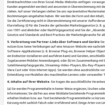
Direktnachrichten von Ihren Social-Media-Websites einfügen. vorausg
Kunden angemeldet werden) und ansonsten in Übereinstimmung mit der
stehen. Auf unser Verlangen stellen Sie uns repräsentative Mustermater
Bestimmungen eingehalten haben. Wir werden die Form und den Inhalt, di
Sie die Zertifizierung nicht in Übereinstimmung mit unserer Aufforderu
Klarstellung: (i) Für die Zwecke der geltenden Marketinggesetze (z. 
von 1991 und ähnlicher oder Nachfolgegesetze) sind Sie der „Absender“ j
Gesetze und Standards und Best Practices der Marketingbranche für 
5. Verbreitung von Partner-Links über Software und Geräte
Sie
nutzen bzw. keine Verlinkungen auf eine Amazon-Website wie nachsteh
Software-Applikationen (z. B. Browser Plug-ins, Browser Helper Objec
ein Endnutzer installieren und ausführen kann) und Geräten, einschlie
Zugelassenen Mobilen Anwendungen); oder (b) im Zusammenhang mit bzw.
Satellitenempfangsgeräte, Streaming-Video-Playern, Blu-Ray-Playern 
Viera Cast oder Vizio Internet Apps). Sie werden ohne ausdrückliche v
Entwicklung von Modellen des maschinellen Lernens oder verwandter 
6. Inhalte auf Ihrer Website
. Sie tragen die ausschließliche Verantwo
(a) Sie werden Programminhalte in keiner Weise ergänzen, löschen oder
Informationen; Sie dürfen aus einer Bilddatei bestehende Programminhal
erhalten bleiben bzw. aus Text bestehende Programminhalte so kürzen, 
Kürzung nicht sachlich falsch oder irreführend wird. Einige Arten von L