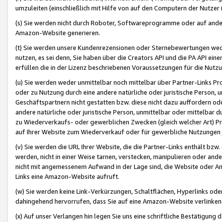
umzuleiten (einschließlich mit Hilfe von auf den Computern der Nutzer i
(s) Sie werden nicht durch Roboter, Softwareprogramme oder auf andere
Amazon-Website generieren.
(t) Sie werden unsere Kundenrezensionen oder Sternebewertungen wed
nutzen, es sei denn, Sie haben über die Creators API und die PA API e
erfüllen die in der Lizenz beschriebenen Voraussetzungen für die Nutzu
(u) Sie werden weder unmittelbar noch mittelbar über Partner-Links P
oder zu Nutzung durch eine andere natürliche oder juristische Person,
Geschäftspartnern nicht gestatten bzw. diese nicht dazu auffordern od
andere natürliche oder juristische Person, unmittelbar oder mittelbar
zu Wiederverkaufs- oder gewerblichen Zwecken (gleich welcher Art) 
auf Ihrer Website zum Wiederverkauf oder für gewerbliche Nutzungen 
(v) Sie werden die URL Ihrer Website, die die Partner-Links enthält b
werden, nicht in einer Weise tarnen, verstecken, manipulieren oder and
nicht mit angemessenem Aufwand in der Lage sind, die Website oder A
Links eine Amazon-Website aufruft.
(w) Sie werden keine Link-Verkürzungen, Schaltflächen, Hyperlinks ode
dahingehend hervorrufen, dass Sie auf eine Amazon-Website verlinken
(x) Auf unser Verlangen hin legen Sie uns eine schriftliche Bestätigung