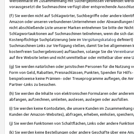
Werbeinhalte im Zusammenhang mit Suchergebnissen verwendet werden,
vorausgesetzt die Suchmaschine verfügt über entsprechende Ausschlu
(f) Sie werden nicht auf Schlagwörter, Suchbegriffe oder andere Ident
Amazon oder unseren verbundenen Unternehmen oder Abwandlungen bzw
nicht abschließende Liste unserer Marken entnehmen Sie bitte der Nich
Schlagwortauktionen auf Suchmaschinen teilnehmen, wenn die sich da
Kostenpflichtige Suchplatzierung (wie im
Vergütungskatalog
definiert
Suchmaschinen Links zur Verfügung stellen, damit Sie bei allgemeinen I
kostenfreien Suchergebnissen) auftauchen, solange Sie die
Vereinbaru
auf Ihre Website leiten und nicht unmittelbar oder mittelbar über eine
(g) Sie werden natürlichen oder juristischen Personen für die Nutzung 
Form von Geld, Rabatten, Preisnachlässen, Punkten, Spenden für Hilfs
beispielsweise keine Prämien- oder Treueprogramme auflegen, die Anrei
Partner-Links zu besuchen.
(h) Sie werden die Inhalte von elektronischen Formularen oder anderem M
abfangen, aufzeichnen, umleiten, auslesen, auslegen oder ausfüllen.
(i) Sie werden keine Kontodaten, die unsere Kunden im Zusammenhang 
Kunden der Amazon-Websites), abfragen, erheben, einholen, speichern,
(j) Sie werden Funktionen von Schaltflächen, Links oder andere Funkti
(k) Sie werden keine Bestellungen oder andere Geschäfte über eine Ama