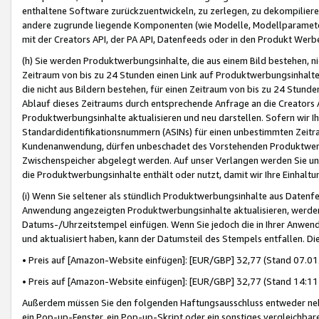
enthaltene Software zurückzuentwickeln, zu zerlegen, zu dekompilier
andere zugrunde liegende Komponenten (wie Modelle, Modellparameter
mit der Creators API, der PA API, Datenfeeds oder in den Produkt Werb
(h) Sie werden Produktwerbungsinhalte, die aus einem Bild bestehen, ni
Zeitraum von bis zu 24 Stunden einen Link auf Produktwerbungsinhalte
die nicht aus Bildern bestehen, für einen Zeitraum von bis zu 24 Stund
Ablauf dieses Zeitraums durch entsprechende Anfrage an die Creators 
Produktwerbungsinhalte aktualisieren und neu darstellen. Sofern wir Ih
Standardidentifikationsnummern (ASINs) für einen unbestimmten Zeitra
Kundenanwendung, dürfen unbeschadet des Vorstehenden Produktwerbu
Zwischenspeicher abgelegt werden. Auf unser Verlangen werden Sie un
die Produktwerbungsinhalte enthält oder nutzt, damit wir Ihre Einhalt
(i) Wenn Sie seltener als stündlich Produktwerbungsinhalte aus Datenfe
Anwendung angezeigten Produktwerbungsinhalte aktualisieren, werden 
Datums-/Uhrzeitstempel einfügen. Wenn Sie jedoch die in Ihrer Anwe
und aktualisiert haben, kann der Datumsteil des Stempels entfallen. Dies
• Preis auf [Amazon-Website einfügen]: [EUR/GBP] 32,77 (Stand 07.01.
• Preis auf [Amazon-Website einfügen]: [EUR/GBP] 32,77 (Stand 14:11 
Außerdem müssen Sie den folgenden Haftungsausschluss entweder neb
ein Pop-up-Fenster, ein Pop-up-Skript oder ein sonstiges vergleichba