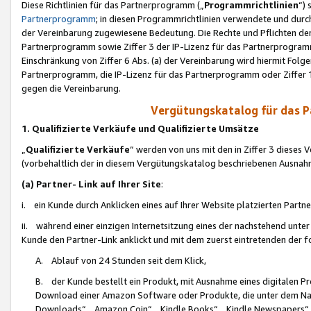
Diese Richtlinien für das Partnerprogramm („
Programmrichtlinien
“)
Partnerprogramm
; in diesen Programmrichtlinien verwendete und durch
der Vereinbarung zugewiesene Bedeutung. Die Rechte und Pflichten de
Partnerprogramm sowie Ziffer 3 der IP-Lizenz für das Partnerprogram
Einschränkung von Ziffer 6 Abs. (a) der Vereinbarung wird hiermit Fol
Partnerprogramm, die IP-Lizenz für das Partnerprogramm oder Ziffer 1
gegen die Vereinbarung.
Vergütungskatalog für das 
1. Qualifizierte Verkäufe und Qualifizierte Umsätze
„
Qualifizierte Verkäufe
“ werden von uns mit den in Ziffer 3 diese
(vorbehaltlich der in diesem Vergütungskatalog beschriebenen Ausnah
(a) Partner- Link auf Ihrer Site
:
i. ein Kunde durch Anklicken eines auf Ihrer Website platzierten Part
ii. während einer einzigen Internetsitzung eines der nachstehend unter (i)
Kunde den Partner-Link anklickt und mit dem zuerst eintretenden der f
A. Ablauf von 24 Stunden seit dem Klick,
B. der Kunde bestellt ein Produkt, mit Ausnahme eines digitalen P
Download einer Amazon Software oder Produkte, die unter dem N
Downloads“, „Amazon Coin“, „Kindle Books“, „Kindle Newspapers“, „