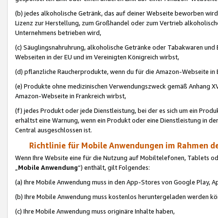
(b) jedes alkoholische Getränk, das auf deiner Webseite beworben wird
Lizenz zur Herstellung, zum Großhandel oder zum Vertrieb alkoholisch
Unternehmens betrieben wird,
(c) Säuglingsnahruhrung, alkoholische Getränke oder Tabakwaren und E
Webseiten in der EU und im Vereinigten Königreich wirbst,
(d) pflanzliche Raucherprodukte, wenn du für die Amazon-Webseite in B
(e) Produkte ohne medizinischen Verwendungszweck gemäß Anhang XVI 
Amazon-Webseite in Frankreich wirbst,
(f) jedes Produkt oder jede Dienstleistung, bei der es sich um ein Prod
erhältst eine Warnung, wenn ein Produkt oder eine Dienstleistung in de
Central ausgeschlossen ist.
Richtlinie für Mobile Anwendungen im Rahmen de
Wenn Ihre Website eine für die Nutzung auf Mobiltelefonen, Tablets 
„
Mobile Anwendung
“) enthält, gilt Folgendes:
(a) Ihre Mobile Anwendung muss in den App-Stores von Google Play, A
(b) Ihre Mobile Anwendung muss kostenlos heruntergeladen werden könn
(c) Ihre Mobile Anwendung muss originäre Inhalte haben,