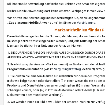
(d) Ihre Mobile Anwendung darf nicht die Funktion von Amazons eige
(e) Ihre Mobile Anwendung darf keine Amazon-Webpages in WebView 
Wir prüfen Ihre Anwendung und benachrichtigen Sie, ob sie angenomm
„
Zugelassene Mobile Anwendung
“ im Sinne der
Vereinbarung
.
Markenrichtlinien für das 
Diese Richtlinien gelten für die Nutzung der Marken, die wir Ihnen als 
müssen jederzeit strikt eingehalten werden, und jede Nutzung der Ama
Lizenzen bezüglich Ihrer Nutzung der Amazon-Marken.
1. SIE DÜRFEN DIE AMAZON-MARKEN AUSSCHLIESSLICH DURCH DARS
AUF EINER AMAZON-WEBSITE MITTELS EINES ENTSPRECHENDEN PART
2. Ihre Nutzung der Amazon-Marken muss (i) im Einklang mit der aktuells
Programmdokumentation (wie im
Vergütungskatalog
definiert) erfolg
3. Sie dürfen die Amazon-Marken ausschließlich für den in der Progr
nicht wie folgt nutzen oder darstellen: (i) in einer Weise, die ein Spo
Produkte und Dienstleistungen zu verunglimpfen, (iii) in einer Weise
schädigen könnte, oder (iv) in Offline-Materialien oder E-Mails (z. B.
Dokumenten oder mündlicher Werbung).
4. Wir werden Ihnen ein Bild bzw. Bilder der Amazon-Marken zur Verfüg