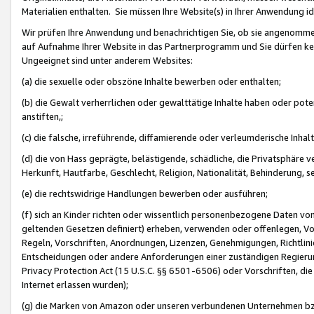
Materialien enthalten. Sie müssen Ihre Website(s) in Ihrer Anwendung ide
Wir prüfen Ihre Anwendung und benachrichtigen Sie, ob sie angenommen
auf Aufnahme Ihrer Website in das Partnerprogramm und Sie dürfen kei
Ungeeignet sind unter anderem Websites:
(a) die sexuelle oder obszöne Inhalte bewerben oder enthalten;
(b) die Gewalt verherrlichen oder gewalttätige Inhalte haben oder pot
anstiften,;
(c) die falsche, irreführende, diffamierende oder verleumderische Inha
(d) die von Hass geprägte, belästigende, schädliche, die Privatsphäre v
Herkunft, Hautfarbe, Geschlecht, Religion, Nationalität, Behinderung, 
(e) die rechtswidrige Handlungen bewerben oder ausführen;
(f) sich an Kinder richten oder wissentlich personenbezogene Daten vo
geltenden Gesetzen definiert) erheben, verwenden oder offenlegen, Vo
Regeln, Vorschriften, Anordnungen, Lizenzen, Genehmigungen, Richtlini
Entscheidungen oder andere Anforderungen einer zuständigen Regierung
Privacy Protection Act (15 U.S.C. §§ 6501-6506) oder Vorschriften, di
Internet erlassen wurden);
(g) die Marken von Amazon oder unseren verbundenen Unternehmen b