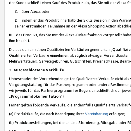
der Kunde schließt einen Kauf des Produkts ab, das Sie mit der Alexa 
C. über Alexa, oder
D. indem er das Produkt innerhalb der Skills Session in den Waren
seiner erstmaligen Teilnahme an der Alexa Shopping Action abschlie
iii. das Produkt, das Sie mit der Alexa-Einkaufsaktion vorgestellt ha
ihm bezahlt.
Die aus den einzelnen Qualifizierten Verkäufen generierten „
Qualifizi
Qualifizierten Verkäufe einnehmen, abzüglich etwaiger Versandkosten
Mehrwertsteuer), Servicegebühren, Gutschriften, Preisnachlässe, Bear
2. Ausgeschlossene Verkäufe
Unbeschadet des Vorstehenden gelten Qualifizierte Verkäufe nicht als
Vergütungskatalog für das Partnerprogramm oder andere Bestimmungen,
wir jeweils für das Partnerprogramm festlegen, einschließlich der jewe
„
Programmdokumentation
“).
Ferner gelten folgende Verkäufe, die andernfalls Qualifizierte Verkä
(a) Produktkäufe, die nach Beendigung Ihrer
Vereinbarung
erfolgen;
(b) Produktbestellungen, bei denen eine Stornierung, Rückgabe oder R