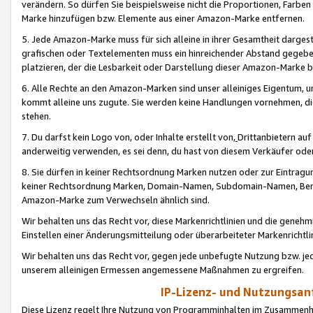
verändern. So dürfen Sie beispielsweise nicht die Proportionen, Farb
Marke hinzufügen bzw. Elemente aus einer Amazon-Marke entfernen.
5. Jede Amazon-Marke muss für sich alleine in ihrer Gesamtheit darge
grafischen oder Textelementen muss ein hinreichender Abstand gegebe
platzieren, der die Lesbarkeit oder Darstellung dieser Amazon-Marke b
6. Alle Rechte an den Amazon-Marken sind unser alleiniges Eigentum, 
kommt alleine uns zugute. Sie werden keine Handlungen vornehmen, 
stehen.
7. Du darfst kein Logo von, oder Inhalte erstellt von,
Drittanbietern au
anderweitig verwenden, es sei denn, du hast von diesem Verkäufer oder
8. Sie dürfen in keiner Rechtsordnung Marken nutzen oder zur Eintragu
keiner Rechtsordnung Marken, Domain-Namen, Subdomain-Namen, Benu
Amazon-Marke zum Verwechseln ähnlich sind.
Wir behalten uns das Recht vor, diese Markenrichtlinien und die gene
Einstellen einer Änderungsmitteilung oder überarbeiteter Markenricht
Wir behalten uns das Recht vor, gegen jede unbefugte Nutzung bzw. jede 
unserem alleinigen Ermessen angemessene Maßnahmen zu ergreifen.
IP-Lizenz- und Nutzungsan
Diese Lizenz regelt Ihre Nutzung von Programminhalten im Zusammen