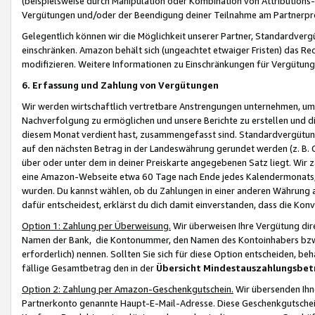
(beispielsweise durch Manipulation oder Kombination von Attributions-
Vergütungen und/oder der Beendigung deiner Teilnahme am Partnerp
Gelegentlich können wir die Möglichkeit unserer Partner, Standardv
einschränken. Amazon behält sich (ungeachtet etwaiger Fristen) das Re
modifizieren. Weitere Informationen zu Einschränkungen für Vergütung
6. Erfassung und Zahlung von Vergütungen
Wir werden wirtschaftlich vertretbare Anstrengungen unternehmen, um 
Nachverfolgung zu ermöglichen und unsere Berichte zu erstellen und di
diesem Monat verdient hast, zusammengefasst sind. Standardvergütung
auf den nächsten Betrag in der Landeswährung gerundet werden (z. B. C
über oder unter dem in deiner Preiskarte angegebenen Satz liegt. Wir
eine Amazon-Webseite etwa 60 Tage nach Ende jedes Kalendermonats, i
wurden. Du kannst wählen, ob du Zahlungen in einer anderen Währung
dafür entscheidest, erklärst du dich damit einverstanden, dass die K
Option 1: Zahlung per Überweisung.
Wir überweisen Ihre Vergütung dir
Namen der Bank, die Kontonummer, den Namen des Kontoinhabers bzw. a
erforderlich) nennen. Sollten Sie sich für diese Option entscheiden, be
fällige Gesamtbetrag den in der
Übersicht Mindestauszahlungsbet
Option 2: Zahlung per Amazon-Geschenkgutschein.
Wir übersenden Ihne
Partnerkonto genannte Haupt-E-Mail-Adresse. Diese Geschenkgutschei