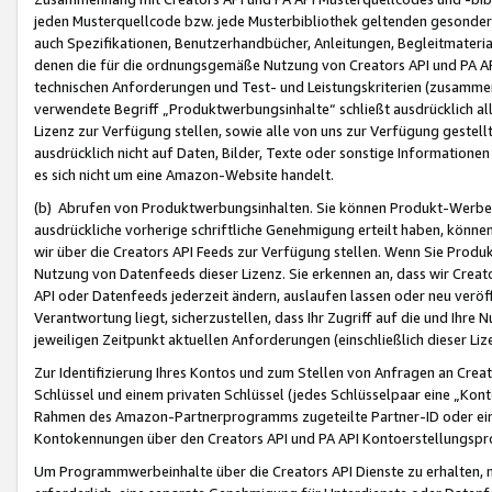
jeden Musterquellcode bzw. jede Musterbibliothek geltenden gesonder
auch Spezifikationen, Benutzerhandbücher, Anleitungen, Begleitmaterial
denen die für die ordnungsgemäße Nutzung von Creators API und PA A
technischen Anforderungen und Test- und Leistungskriterien (zusammen
verwendete Begriff „Produktwerbungsinhalte“ schließt ausdrücklich al
Lizenz zur Verfügung stellen, sowie alle von uns zur Verfügung gestel
ausdrücklich nicht auf Daten, Bilder, Texte oder sonstige Informatione
es sich nicht um eine Amazon-Website handelt.
(b) Abrufen von Produktwerbungsinhalten. Sie können Produkt-Werbein
ausdrückliche vorherige schriftliche Genehmigung erteilt haben, könn
wir über die Creators API Feeds zur Verfügung stellen. Wenn Sie Produk
Nutzung von Datenfeeds dieser Lizenz. Sie erkennen an, dass wir Creat
API oder Datenfeeds jederzeit ändern, auslaufen lassen oder neu veröffe
Verantwortung liegt, sicherzustellen, dass Ihr Zugriff auf die und Ihr
jeweiligen Zeitpunkt aktuellen Anforderungen (einschließlich dieser Liz
Zur Identifizierung Ihres Kontos und zum Stellen von Anfragen an Crea
Schlüssel und einem privaten Schlüssel (jedes Schlüsselpaar eine „Kon
Rahmen des Amazon-Partnerprogramms zugeteilte Partner-ID oder ein
Kontokennungen über den Creators API und PA API Kontoerstellungspro
Um Programmwerbeinhalte über die Creators API Dienste zu erhalten, m