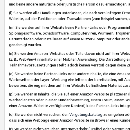
und keine andere natürliche oder juristische Person dazu ermächtigen, a
(l) Sie werden alle Handlungen unterlassen, die nach vernünftigem Erme
Website, auf der Funktionen oder Transaktionen (zum Beispiel suchen, s
(m) Sie werden auf Ihrer Website keine Partner-Links oder Programmin
Spionagesoftware, Schadsoftware, Computerviren, Würmern, Trojaner
Herunterladen oder Installieren auf einem Nutzer-Computer oder ande
genehmigt wurden.
(n) Sie werden Amazon-Websites oder Teile davon nicht auf Ihrer Websi
(z. B., WebView) innerhalb einer Mobilen Anwendung. Die Darstellung ein
Teilnahmevoraussetzungen stellt jedoch keinen Verstoß gegen diese Zif
(o) Sie werden keine Partner-Links oder andere Inhalte, die eine Am
Werbeseiten oder Layer-Werbung einstellen oder bereitstellen, mit Au
bewerben, die eng mit dem auf Ihrer Website befindlichen Material z
(p) Sie werden in Inhalte, die Sie auf einer Amazon-Website platzier
Werbediensten oder in einer Kundenbewertung, einem Forum, einem Wun
einer Amazon-Website verfügbaren Kontext) keine Partner-Links integr
(q) Sie werden nicht versuchen, den
Vergütungskatalog
zu umgehen oder
dass sich eine Webpage einer Amazon-Website im Browser eines Kunden 
(r) Sie werden nicht versuchen, Internetverkehr (Traffic) oder Vergü