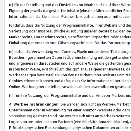
(c) für die Erstellung und das Einstellen von Inhalten, die auf Ihrer We
Eignung der jeweils dargestellten Inhalte (einschließlich sämtlicher 
Informationen, die Sie in einen Partner-Link aufnehmen oder mit diese
(d) dafür, dass die Nutzung der Programminhalte, Ihrer Website und des 
Verletzung oder missbräuchliche Ausübung unserer Rechte bzw. der Recht
Markenrechte, Datenschutzrechte, Veröffentlichungsrechte oder anderer
Einhaltung der
Amazon Anti-Fälschungsrichtlinien für das Partnerpro
(e) dafür, die Verwendung von Cookies, Pixeln und anderen Technologien
Besuchern gesammelten Daten in Übereinstimmung mit den geltenden Ge
und angemessen darzustellen und auf andere Weise die geltenden geset
in sonstiger Weise, einschließlich des ggf. anzuzeigenden Hinweises, d
Werbeanzeigen bereitstellen, von den Besuchern Ihrer Website unmitte
Cookies erkennen können und dafür, dass Sie Informationen über die v
Online-Werbung bereitstellen, soweit nach den anwendbaren gesetzlic
(f) für Ihre Nutzung, der Programminhalte und der Amazon-Marken, u
4. Werbeeinschränkungen.
Sie werden sich nicht an Werbe-, Market
Unternehmen oder in Verbindung mit einer Amazon-Website oder dem Pa
Vereinbarung
gestattet sind. Sie werden sich nicht an Werbeaktivitäten
Logos von uns oder unseren Partnern (einschließlich Amazon-Marken), 
E-Books, physischen Postsendungen, physischen Dokumenten oder in 