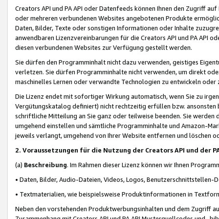
Creators API und PA API oder Datenfeeds können Ihnen den Zugriff auf D
oder mehreren verbundenen Websites angebotenen Produkte ermögliche
Daten, Bilder, Texte oder sonstigen Informationen oder Inhalte zuzugre
anwendbaren Lizenzvereinbarungen für die Creators API und PA API od
diesen verbundenen Websites zur Verfügung gestellt werden.
Sie dürfen den Programminhalt nicht dazu verwenden, geistiges Eigent
verletzen. Sie dürfen Programminhalte nicht verwenden, um direkt ode
maschinelles Lernen oder verwandte Technologien zu entwickeln oder zu
Die Lizenz endet mit sofortiger Wirkung automatisch, wenn Sie zu irg
Vergütungskatalog definiert) nicht rechtzeitig erfüllen bzw. ansonsten
schriftliche Mitteilung an Sie ganz oder teilweise beenden. Sie werden
umgehend einstellen und sämtliche Programminhalte und Amazon-Marke
jeweils verlangt, umgehend von Ihrer Website entfernen und löschen od
2. Voraussetzungen für die Nutzung der Creators API und der P
(a)
Beschreibung
. Im Rahmen dieser Lizenz können wir Ihnen Programmi
• Daten, Bilder, Audio-Dateien, Videos, Logos, Benutzerschnittstellen-
• Textmaterialien, wie beispielsweise Produktinformationen in Textfor
Neben den vorstehenden Produktwerbungsinhalten und dem Zugriff auf 
Zusammenhang mit Creators API und PA API Musterquellcodes und -bibli