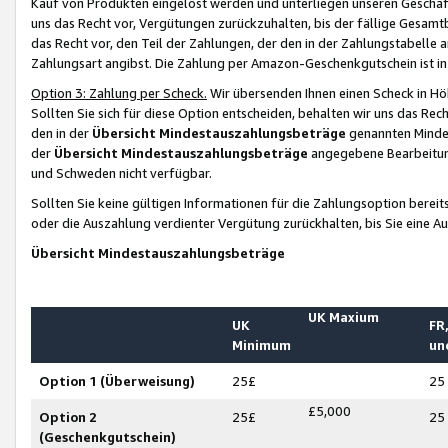
Kauf von Produkten eingelöst werden und unterliegen unseren Geschäf
uns das Recht vor, Vergütungen zurückzuhalten, bis der fällige Gesamt
das Recht vor, den Teil der Zahlungen, der den in der Zahlungstabelle 
Zahlungsart angibst. Die Zahlung per Amazon-Geschenkgutschein ist in
Option 3: Zahlung per Scheck.
Wir übersenden Ihnen einen Scheck in Höh
Sollten Sie sich für diese Option entscheiden, behalten wir uns das Rec
den in der
Übersicht Mindestauszahlungsbeträge
genannten Mindest
der
Übersicht Mindestauszahlungsbeträge
angegebene Bearbeitung
und Schweden nicht verfügbar.
Sollten Sie keine gültigen Informationen für die Zahlungsoption bereit
oder die Auszahlung verdienter Vergütung zurückhalten, bis Sie eine A
Übersicht Mindestauszahlungsbeträge
UK Maxium
UK
FR,
Minimum
un
Option 1 (Überweisung)
25£
25
£5,000
Option 2
25£
25
(Geschenkgutschein)