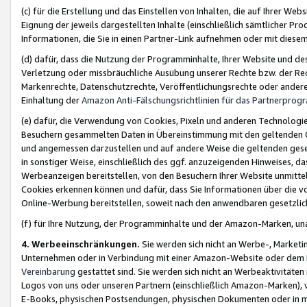
(c) für die Erstellung und das Einstellen von Inhalten, die auf Ihrer We
Eignung der jeweils dargestellten Inhalte (einschließlich sämtlicher 
Informationen, die Sie in einen Partner-Link aufnehmen oder mit diese
(d) dafür, dass die Nutzung der Programminhalte, Ihrer Website und des 
Verletzung oder missbräuchliche Ausübung unserer Rechte bzw. der Recht
Markenrechte, Datenschutzrechte, Veröffentlichungsrechte oder anderer
Einhaltung der
Amazon Anti-Fälschungsrichtlinien für das Partnerpro
(e) dafür, die Verwendung von Cookies, Pixeln und anderen Technologien
Besuchern gesammelten Daten in Übereinstimmung mit den geltenden Ge
und angemessen darzustellen und auf andere Weise die geltenden geset
in sonstiger Weise, einschließlich des ggf. anzuzeigenden Hinweises, d
Werbeanzeigen bereitstellen, von den Besuchern Ihrer Website unmitte
Cookies erkennen können und dafür, dass Sie Informationen über die v
Online-Werbung bereitstellen, soweit nach den anwendbaren gesetzlic
(f) für Ihre Nutzung, der Programminhalte und der Amazon-Marken, u
4. Werbeeinschränkungen.
Sie werden sich nicht an Werbe-, Market
Unternehmen oder in Verbindung mit einer Amazon-Website oder dem Pa
Vereinbarung
gestattet sind. Sie werden sich nicht an Werbeaktivitäten
Logos von uns oder unseren Partnern (einschließlich Amazon-Marken), 
E-Books, physischen Postsendungen, physischen Dokumenten oder in 