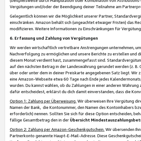
(beispielsweise durch Manipulation oder Kombination von Attributions-
Vergütungen und/oder der Beendigung deiner Teilnahme am Partnerp
Gelegentlich können wir die Möglichkeit unserer Partner, Standardv
einschränken. Amazon behält sich (ungeachtet etwaiger Fristen) das Re
modifizieren. Weitere Informationen zu Einschränkungen für Vergütung
6. Erfassung und Zahlung von Vergütungen
Wir werden wirtschaftlich vertretbare Anstrengungen unternehmen, um 
Nachverfolgung zu ermöglichen und unsere Berichte zu erstellen und di
diesem Monat verdient hast, zusammengefasst sind. Standardvergütung
auf den nächsten Betrag in der Landeswährung gerundet werden (z. B. C
über oder unter dem in deiner Preiskarte angegebenen Satz liegt. Wir
eine Amazon-Webseite etwa 60 Tage nach Ende jedes Kalendermonats, i
wurden. Du kannst wählen, ob du Zahlungen in einer anderen Währung
dafür entscheidest, erklärst du dich damit einverstanden, dass die K
Option 1: Zahlung per Überweisung.
Wir überweisen Ihre Vergütung dir
Namen der Bank, die Kontonummer, den Namen des Kontoinhabers bzw. a
erforderlich) nennen. Sollten Sie sich für diese Option entscheiden, be
fällige Gesamtbetrag den in der
Übersicht Mindestauszahlungsbet
Option 2: Zahlung per Amazon-Geschenkgutschein.
Wir übersenden Ihne
Partnerkonto genannte Haupt-E-Mail-Adresse. Diese Geschenkgutschei