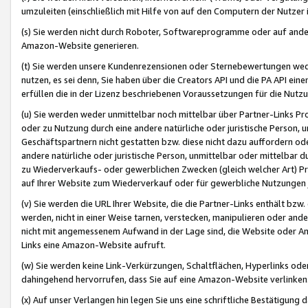
umzuleiten (einschließlich mit Hilfe von auf den Computern der Nutzer i
(s) Sie werden nicht durch Roboter, Softwareprogramme oder auf andere
Amazon-Website generieren.
(t) Sie werden unsere Kundenrezensionen oder Sternebewertungen wed
nutzen, es sei denn, Sie haben über die Creators API und die PA API e
erfüllen die in der Lizenz beschriebenen Voraussetzungen für die Nutzu
(u) Sie werden weder unmittelbar noch mittelbar über Partner-Links P
oder zu Nutzung durch eine andere natürliche oder juristische Person,
Geschäftspartnern nicht gestatten bzw. diese nicht dazu auffordern od
andere natürliche oder juristische Person, unmittelbar oder mittelbar
zu Wiederverkaufs- oder gewerblichen Zwecken (gleich welcher Art) 
auf Ihrer Website zum Wiederverkauf oder für gewerbliche Nutzungen 
(v) Sie werden die URL Ihrer Website, die die Partner-Links enthält b
werden, nicht in einer Weise tarnen, verstecken, manipulieren oder and
nicht mit angemessenem Aufwand in der Lage sind, die Website oder A
Links eine Amazon-Website aufruft.
(w) Sie werden keine Link-Verkürzungen, Schaltflächen, Hyperlinks ode
dahingehend hervorrufen, dass Sie auf eine Amazon-Website verlinken
(x) Auf unser Verlangen hin legen Sie uns eine schriftliche Bestätigung