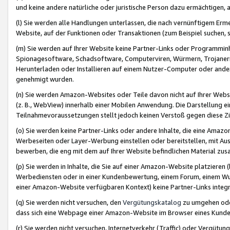
und keine andere natürliche oder juristische Person dazu ermächtigen, a
(l) Sie werden alle Handlungen unterlassen, die nach vernünftigem Erme
Website, auf der Funktionen oder Transaktionen (zum Beispiel suchen, s
(m) Sie werden auf Ihrer Website keine Partner-Links oder Programmin
Spionagesoftware, Schadsoftware, Computerviren, Würmern, Trojaner
Herunterladen oder Installieren auf einem Nutzer-Computer oder ande
genehmigt wurden.
(n) Sie werden Amazon-Websites oder Teile davon nicht auf Ihrer Websi
(z. B., WebView) innerhalb einer Mobilen Anwendung. Die Darstellung ein
Teilnahmevoraussetzungen stellt jedoch keinen Verstoß gegen diese Zif
(o) Sie werden keine Partner-Links oder andere Inhalte, die eine Am
Werbeseiten oder Layer-Werbung einstellen oder bereitstellen, mit Au
bewerben, die eng mit dem auf Ihrer Website befindlichen Material z
(p) Sie werden in Inhalte, die Sie auf einer Amazon-Website platzier
Werbediensten oder in einer Kundenbewertung, einem Forum, einem Wun
einer Amazon-Website verfügbaren Kontext) keine Partner-Links integr
(q) Sie werden nicht versuchen, den
Vergütungskatalog
zu umgehen oder
dass sich eine Webpage einer Amazon-Website im Browser eines Kunden 
(r) Sie werden nicht versuchen, Internetverkehr (Traffic) oder Vergü