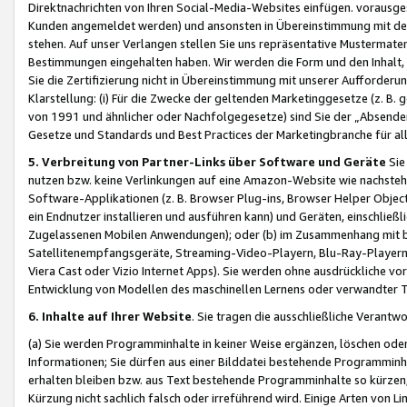
Direktnachrichten von Ihren Social-Media-Websites einfügen. vorausg
Kunden angemeldet werden) und ansonsten in Übereinstimmung mit der
stehen. Auf unser Verlangen stellen Sie uns repräsentative Mustermater
Bestimmungen eingehalten haben. Wir werden die Form und den Inhalt, di
Sie die Zertifizierung nicht in Übereinstimmung mit unserer Aufforderu
Klarstellung: (i) Für die Zwecke der geltenden Marketinggesetze (z. 
von 1991 und ähnlicher oder Nachfolgegesetze) sind Sie der „Absender“ j
Gesetze und Standards und Best Practices der Marketingbranche für 
5. Verbreitung von Partner-Links über Software und Geräte
Sie
nutzen bzw. keine Verlinkungen auf eine Amazon-Website wie nachsteh
Software-Applikationen (z. B. Browser Plug-ins, Browser Helper Objec
ein Endnutzer installieren und ausführen kann) und Geräten, einschlie
Zugelassenen Mobilen Anwendungen); oder (b) im Zusammenhang mit bzw.
Satellitenempfangsgeräte, Streaming-Video-Playern, Blu-Ray-Playern 
Viera Cast oder Vizio Internet Apps). Sie werden ohne ausdrückliche v
Entwicklung von Modellen des maschinellen Lernens oder verwandter 
6. Inhalte auf Ihrer Website
. Sie tragen die ausschließliche Verantwo
(a) Sie werden Programminhalte in keiner Weise ergänzen, löschen oder
Informationen; Sie dürfen aus einer Bilddatei bestehende Programminhal
erhalten bleiben bzw. aus Text bestehende Programminhalte so kürzen, 
Kürzung nicht sachlich falsch oder irreführend wird. Einige Arten von L