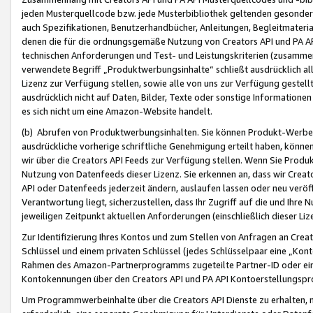
jeden Musterquellcode bzw. jede Musterbibliothek geltenden gesonder
auch Spezifikationen, Benutzerhandbücher, Anleitungen, Begleitmaterial
denen die für die ordnungsgemäße Nutzung von Creators API und PA A
technischen Anforderungen und Test- und Leistungskriterien (zusammen
verwendete Begriff „Produktwerbungsinhalte“ schließt ausdrücklich al
Lizenz zur Verfügung stellen, sowie alle von uns zur Verfügung gestel
ausdrücklich nicht auf Daten, Bilder, Texte oder sonstige Informatione
es sich nicht um eine Amazon-Website handelt.
(b) Abrufen von Produktwerbungsinhalten. Sie können Produkt-Werbein
ausdrückliche vorherige schriftliche Genehmigung erteilt haben, könn
wir über die Creators API Feeds zur Verfügung stellen. Wenn Sie Produk
Nutzung von Datenfeeds dieser Lizenz. Sie erkennen an, dass wir Creat
API oder Datenfeeds jederzeit ändern, auslaufen lassen oder neu veröffe
Verantwortung liegt, sicherzustellen, dass Ihr Zugriff auf die und Ihr
jeweiligen Zeitpunkt aktuellen Anforderungen (einschließlich dieser Liz
Zur Identifizierung Ihres Kontos und zum Stellen von Anfragen an Crea
Schlüssel und einem privaten Schlüssel (jedes Schlüsselpaar eine „Kon
Rahmen des Amazon-Partnerprogramms zugeteilte Partner-ID oder ein
Kontokennungen über den Creators API und PA API Kontoerstellungspro
Um Programmwerbeinhalte über die Creators API Dienste zu erhalten, m