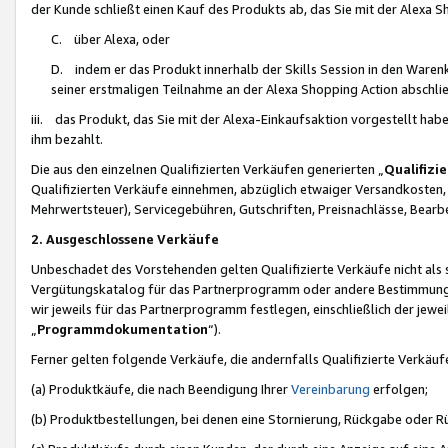
der Kunde schließt einen Kauf des Produkts ab, das Sie mit der Alexa 
C. über Alexa, oder
D. indem er das Produkt innerhalb der Skills Session in den Waren
seiner erstmaligen Teilnahme an der Alexa Shopping Action abschlie
iii. das Produkt, das Sie mit der Alexa-Einkaufsaktion vorgestellt ha
ihm bezahlt.
Die aus den einzelnen Qualifizierten Verkäufen generierten „
Qualifizi
Qualifizierten Verkäufe einnehmen, abzüglich etwaiger Versandkosten
Mehrwertsteuer), Servicegebühren, Gutschriften, Preisnachlässe, Bear
2. Ausgeschlossene Verkäufe
Unbeschadet des Vorstehenden gelten Qualifizierte Verkäufe nicht als
Vergütungskatalog für das Partnerprogramm oder andere Bestimmungen,
wir jeweils für das Partnerprogramm festlegen, einschließlich der jewe
„
Programmdokumentation
“).
Ferner gelten folgende Verkäufe, die andernfalls Qualifizierte Verkä
(a) Produktkäufe, die nach Beendigung Ihrer
Vereinbarung
erfolgen;
(b) Produktbestellungen, bei denen eine Stornierung, Rückgabe oder R