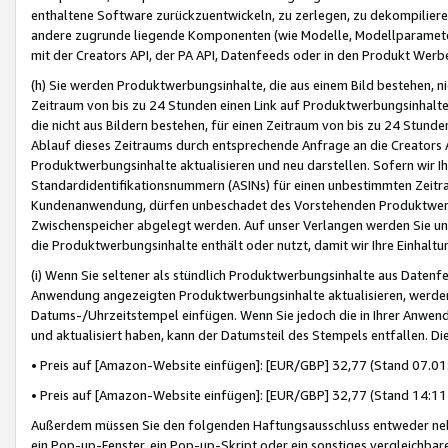
enthaltene Software zurückzuentwickeln, zu zerlegen, zu dekompilier
andere zugrunde liegende Komponenten (wie Modelle, Modellparameter
mit der Creators API, der PA API, Datenfeeds oder in den Produkt Werb
(h) Sie werden Produktwerbungsinhalte, die aus einem Bild bestehen, ni
Zeitraum von bis zu 24 Stunden einen Link auf Produktwerbungsinhalte
die nicht aus Bildern bestehen, für einen Zeitraum von bis zu 24 Stund
Ablauf dieses Zeitraums durch entsprechende Anfrage an die Creators 
Produktwerbungsinhalte aktualisieren und neu darstellen. Sofern wir Ih
Standardidentifikationsnummern (ASINs) für einen unbestimmten Zeitra
Kundenanwendung, dürfen unbeschadet des Vorstehenden Produktwerbu
Zwischenspeicher abgelegt werden. Auf unser Verlangen werden Sie un
die Produktwerbungsinhalte enthält oder nutzt, damit wir Ihre Einhalt
(i) Wenn Sie seltener als stündlich Produktwerbungsinhalte aus Datenfe
Anwendung angezeigten Produktwerbungsinhalte aktualisieren, werden 
Datums-/Uhrzeitstempel einfügen. Wenn Sie jedoch die in Ihrer Anwe
und aktualisiert haben, kann der Datumsteil des Stempels entfallen. Dies
• Preis auf [Amazon-Website einfügen]: [EUR/GBP] 32,77 (Stand 07.01.
• Preis auf [Amazon-Website einfügen]: [EUR/GBP] 32,77 (Stand 14:11 
Außerdem müssen Sie den folgenden Haftungsausschluss entweder neb
ein Pop-up-Fenster, ein Pop-up-Skript oder ein sonstiges vergleichba