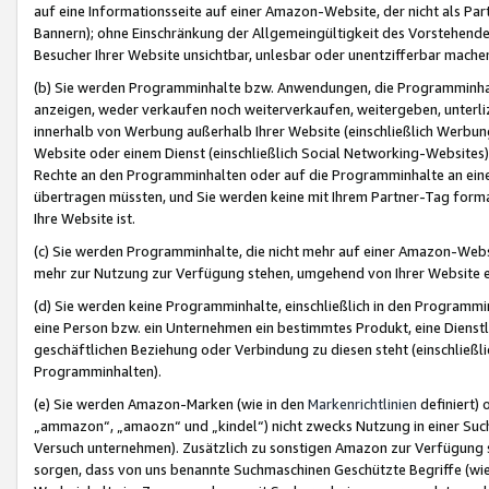
auf eine Informationsseite auf einer Amazon-Website, der nicht als Part
Bannern); ohne Einschränkung der Allgemeingültigkeit des Vorstehende
Besucher Ihrer Website unsichtbar, unlesbar oder unentzifferbar mache
(b) Sie werden Programminhalte bzw. Anwendungen, die Programminhalt
anzeigen, weder verkaufen noch weiterverkaufen, weitergeben, unterli
innerhalb von Werbung außerhalb Ihrer Website (einschließlich Werbun
Website oder einem Dienst (einschließlich Social Networking-Website
Rechte an den Programminhalten oder auf die Programminhalte an eine a
übertragen müssten, und Sie werden keine mit Ihrem Partner-Tag formati
Ihre Website ist.
(c) Sie werden Programminhalte, die nicht mehr auf einer Amazon-Websit
mehr zur Nutzung zur Verfügung stehen, umgehend von Ihrer Website e
(d) Sie werden keine Programminhalte, einschließlich in den Programmin
eine Person bzw. ein Unternehmen ein bestimmtes Produkt, eine Dienstle
geschäftlichen Beziehung oder Verbindung zu diesen steht (einschließli
Programminhalten).
(e) Sie werden Amazon-Marken (wie in den
Markenrichtlinien
definiert) 
„ammazon“, „amaozn“ und „kindel“) nicht zwecks Nutzung in einer Suc
Versuch unternehmen). Zusätzlich zu sonstigen Amazon zur Verfügung 
sorgen, dass von uns benannte Suchmaschinen Geschützte Begriffe (wie 