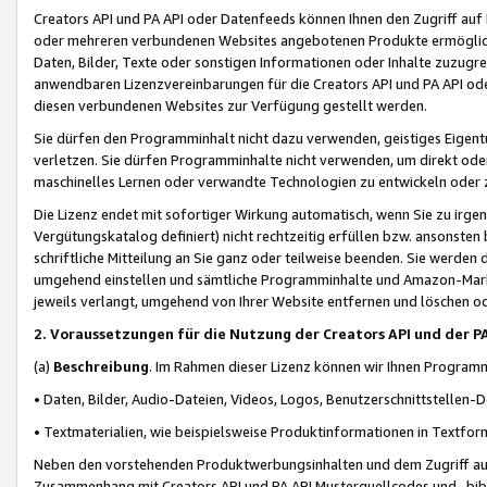
Creators API und PA API oder Datenfeeds können Ihnen den Zugriff auf D
oder mehreren verbundenen Websites angebotenen Produkte ermögliche
Daten, Bilder, Texte oder sonstigen Informationen oder Inhalte zuzugre
anwendbaren Lizenzvereinbarungen für die Creators API und PA API od
diesen verbundenen Websites zur Verfügung gestellt werden.
Sie dürfen den Programminhalt nicht dazu verwenden, geistiges Eigent
verletzen. Sie dürfen Programminhalte nicht verwenden, um direkt ode
maschinelles Lernen oder verwandte Technologien zu entwickeln oder zu
Die Lizenz endet mit sofortiger Wirkung automatisch, wenn Sie zu irg
Vergütungskatalog definiert) nicht rechtzeitig erfüllen bzw. ansonsten
schriftliche Mitteilung an Sie ganz oder teilweise beenden. Sie werden
umgehend einstellen und sämtliche Programminhalte und Amazon-Marke
jeweils verlangt, umgehend von Ihrer Website entfernen und löschen od
2. Voraussetzungen für die Nutzung der Creators API und der P
(a)
Beschreibung
. Im Rahmen dieser Lizenz können wir Ihnen Programmi
• Daten, Bilder, Audio-Dateien, Videos, Logos, Benutzerschnittstellen-
• Textmaterialien, wie beispielsweise Produktinformationen in Textfor
Neben den vorstehenden Produktwerbungsinhalten und dem Zugriff auf 
Zusammenhang mit Creators API und PA API Musterquellcodes und -bibli