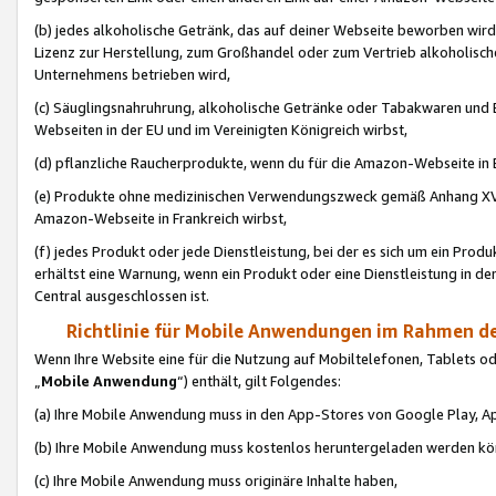
(b) jedes alkoholische Getränk, das auf deiner Webseite beworben wird
Lizenz zur Herstellung, zum Großhandel oder zum Vertrieb alkoholisch
Unternehmens betrieben wird,
(c) Säuglingsnahruhrung, alkoholische Getränke oder Tabakwaren und E
Webseiten in der EU und im Vereinigten Königreich wirbst,
(d) pflanzliche Raucherprodukte, wenn du für die Amazon-Webseite in B
(e) Produkte ohne medizinischen Verwendungszweck gemäß Anhang XVI 
Amazon-Webseite in Frankreich wirbst,
(f) jedes Produkt oder jede Dienstleistung, bei der es sich um ein Prod
erhältst eine Warnung, wenn ein Produkt oder eine Dienstleistung in de
Central ausgeschlossen ist.
Richtlinie für Mobile Anwendungen im Rahmen de
Wenn Ihre Website eine für die Nutzung auf Mobiltelefonen, Tablets 
„
Mobile Anwendung
“) enthält, gilt Folgendes:
(a) Ihre Mobile Anwendung muss in den App-Stores von Google Play, A
(b) Ihre Mobile Anwendung muss kostenlos heruntergeladen werden könn
(c) Ihre Mobile Anwendung muss originäre Inhalte haben,