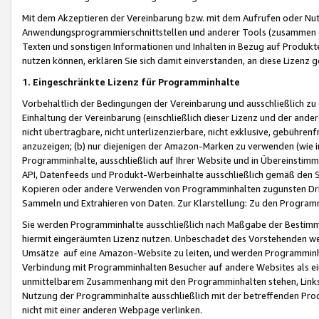
Mit dem Akzeptieren der Vereinbarung bzw. mit dem Aufrufen oder Nutz
Anwendungsprogrammierschnittstellen und anderer Tools (zusammen die
Texten und sonstigen Informationen und Inhalten in Bezug auf Produkte
nutzen können, erklären Sie sich damit einverstanden, an diese Lizenz 
1. Eingeschränkte Lizenz für Programminhalte
Vorbehaltlich der Bedingungen der Vereinbarung und ausschließlich z
Einhaltung der Vereinbarung (einschließlich dieser Lizenz und der ande
nicht übertragbare, nicht unterlizenzierbare, nicht exklusive, gebühren
anzuzeigen; (b) nur diejenigen der Amazon-Marken zu verwenden (wie in 
Programminhalte, ausschließlich auf Ihrer Website und in Übereinstimmu
API, Datenfeeds und Produkt-Werbeinhalte ausschließlich gemäß den Spe
Kopieren oder andere Verwenden von Programminhalten zugunsten Dri
Sammeln und Extrahieren von Daten. Zur Klarstellung: Zu den Program
Sie werden Programminhalte ausschließlich nach Maßgabe der Besti
hiermit eingeräumten Lizenz nutzen. Unbeschadet des Vorstehenden we
Umsätze auf eine Amazon-Website zu leiten, und werden Programminhal
Verbindung mit Programminhalten Besucher auf andere Websites als ein
unmittelbarem Zusammenhang mit den Programminhalten stehen, Links z
Nutzung der Programminhalte ausschließlich mit der betreffenden Pr
nicht mit einer anderen Webpage verlinken.