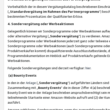
Vorbehaltlich der in diesem Vergütungskatalog beschriebenen Einschr
(„
Standardvergütung im Rahmen des Partnerprogramms
“) besc
bestimmten Prozentsatzes der Qualifizierten Erlöse.
4. Sondervergütung oder Werbeaktionen
Gelegentlich können wir Sonderprogramme oder Werbeaktionen auflegen,
oder alternative Vergütung („
Sondervergütung
”) zu verdienen. Amazo
Sonderprogramme oder Werbeaktionen jederzeit ganz oder teilweise einz
Sonderprogramme oder Werbeaktionen (auch Sonderprogramme oder We
Produktverkäufen kommt) disqualifizierende Ausschlusstatbestände, di
Programmdokumentation im Hinblick auf Produktverkäufe geltende E
Werbeaktionen.
Folgende Sondervergütungen sind derzeit verfügbar:
hier
.
(a) Bounty Events
In den in der
Anlage
(„
Sondervergütung
“) aufgeführten Ländern sind
Zusammenhang mit „
Bounty Events
“ die in dieser Ziffer 4 (a) besch
Bounty Event wie in der Anlage beschrieben anspruchsberechtigt sein mu
teilnehmende Startseite einer Amazon-Website aufruft und (2) der Kun
ausführt.
Amazon zahlt keine Sondervergütung, wenn das zugrundeliegende Boun