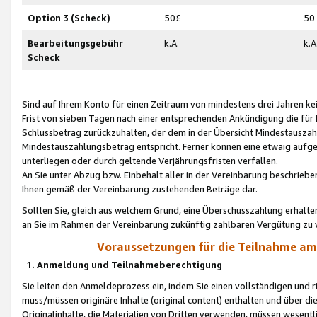
Option 3 (Scheck)
50£
50
Bearbeitungsgebühr
k.A.
k.A
Scheck
Sind auf Ihrem Konto für einen Zeitraum von mindestens drei Jahren kein
Frist von sieben Tagen nach einer entsprechenden Ankündigung die für
Schlussbetrag zurückzuhalten, der dem in der Übersicht Mindestausz
Mindestauszahlungsbetrag entspricht. Ferner können eine etwaig aufg
unterliegen oder durch geltende Verjährungsfristen verfallen.
An Sie unter Abzug bzw. Einbehalt aller in der Vereinbarung beschrieb
Ihnen gemäß der Vereinbarung zustehenden Beträge dar.
Sollten Sie, gleich aus welchem Grund, eine Überschusszahlung erhalte
an Sie im Rahmen der Vereinbarung zukünftig zahlbaren Vergütung zu 
Voraussetzungen für die Teilnahme a
1. Anmeldung und Teilnahmeberechtigung
Sie leiten den Anmeldeprozess ein, indem Sie einen vollständigen und 
muss/müssen originäre Inhalte (original content) enthalten und über d
Originalinhalte, die Materialien von Dritten verwenden, müssen wese