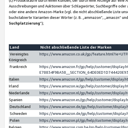
(c) Produktkäufe durch einen Kunden, der durch eine Anzeige auf eine 
Ausschreibungen und Auktionen über Schlagwörter, Suchbegriffe oder 
oder eine andere Amazon-Marke (vgl. die nicht abschließende Liste un
buchstabierte Varianten dieser Wörter (z. B. „ammazon“, „amaozn“ und „
Suchplatzierung
”);
Land
Nicht abschließende Liste der Marken
Vereinigtes
https://www.amazon.co.uk/gp/feature.html?ie=U
Königreich
Frankreich
https://www.amazon.fr/gp/help/customer/displa
E78834F9BA58__SECTION_64DE0ED1D744420E9
Italien
https://www.amazon.it/gp/help/customer/display
Irland
https://www.amazon.ie/gp/help/customer/displa
Niederlande
https://www.amazon.nl/gp/help/customer/display
Spanien
https://www.amazon.es/gp/help/customer/display
Deutschland
https://www.amazon.de/gp/help/customer/displa
Schweden
https://www.amazon.de/gp/help/customer/displa
Polen
https://www.amazon.pl/gp/help/customer/display
Belgien
https://www.amazon.com.be/gp/help/customer/d