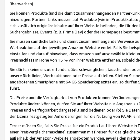
überwachen).
Sie können Produkte (und die damit zusammenhängenden Partner-Links)
hinzufügen. Partner-Links müssen auf Produkte (wie im Produktkatalog de
sich zusätzlich originäre Inhalte auf Ihrer Website befinden, die für 
Suchergebnisse, Events (z. B. Prime Day) oder die Homepages bestimmte
Sie müssen sämtliche Links und damit zusammenhängende Verweise auf z
Werbeaktion auf der jeweiligen Amazon-Website endet. Falls Sie beisp
einstellen und darauf hinweisen, dass Amazon auf ausgewählte Kleidun
Preisnachlass in Höhe von 15 % von Ihrer Website entfernen, sobald di
Sie dürfen keine unzutreffenden, überschwänglichen, täuschenden od
unsere Richtlinien, Werbeaktionen oder Preise aufstellen. Stellen Sie 
angebotenen Smartphone mit 64 GB Speicherkapazität ein, so dürfen S
führt.
Die Preise und die Verfügbarkeit von Produkten können Veränderungen 
Produkte ändern können, dürfen Sie auf Ihrer Website nur Angaben zu P
Preisen und Verfügbarkeit dargestellt sind bedienen oder (b) Sie Daten
der Lizenz festgelegten Anforderungen für die Nutzung von PA API einh
Ferner müssen Sie, falls Sie Preise für ein Produkt auf Ihrer Website in 
einer Preisvergleichsmaschine) zusammen mit Preisen für das gleiche o
außerhalb der Amazon-Website angeboten werden, jeweils den niedrigst