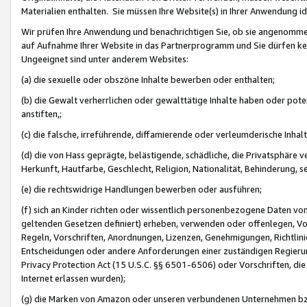
Materialien enthalten. Sie müssen Ihre Website(s) in Ihrer Anwendung ide
Wir prüfen Ihre Anwendung und benachrichtigen Sie, ob sie angenommen
auf Aufnahme Ihrer Website in das Partnerprogramm und Sie dürfen kei
Ungeeignet sind unter anderem Websites:
(a) die sexuelle oder obszöne Inhalte bewerben oder enthalten;
(b) die Gewalt verherrlichen oder gewalttätige Inhalte haben oder pot
anstiften,;
(c) die falsche, irreführende, diffamierende oder verleumderische Inha
(d) die von Hass geprägte, belästigende, schädliche, die Privatsphäre v
Herkunft, Hautfarbe, Geschlecht, Religion, Nationalität, Behinderung, 
(e) die rechtswidrige Handlungen bewerben oder ausführen;
(f) sich an Kinder richten oder wissentlich personenbezogene Daten vo
geltenden Gesetzen definiert) erheben, verwenden oder offenlegen, Vo
Regeln, Vorschriften, Anordnungen, Lizenzen, Genehmigungen, Richtlini
Entscheidungen oder andere Anforderungen einer zuständigen Regierung
Privacy Protection Act (15 U.S.C. §§ 6501-6506) oder Vorschriften, di
Internet erlassen wurden);
(g) die Marken von Amazon oder unseren verbundenen Unternehmen b