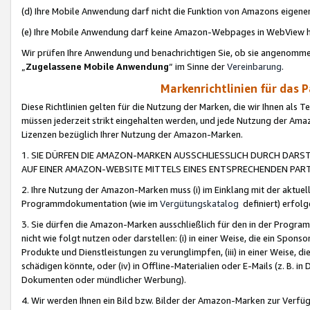
(d) Ihre Mobile Anwendung darf nicht die Funktion von Amazons eige
(e) Ihre Mobile Anwendung darf keine Amazon-Webpages in WebView 
Wir prüfen Ihre Anwendung und benachrichtigen Sie, ob sie angenomm
„
Zugelassene Mobile Anwendung
“ im Sinne der
Vereinbarung
.
Markenrichtlinien für das 
Diese Richtlinien gelten für die Nutzung der Marken, die wir Ihnen als 
müssen jederzeit strikt eingehalten werden, und jede Nutzung der Ama
Lizenzen bezüglich Ihrer Nutzung der Amazon-Marken.
1. SIE DÜRFEN DIE AMAZON-MARKEN AUSSCHLIESSLICH DURCH DARS
AUF EINER AMAZON-WEBSITE MITTELS EINES ENTSPRECHENDEN PART
2. Ihre Nutzung der Amazon-Marken muss (i) im Einklang mit der aktuells
Programmdokumentation (wie im
Vergütungskatalog
definiert) erfolg
3. Sie dürfen die Amazon-Marken ausschließlich für den in der Progr
nicht wie folgt nutzen oder darstellen: (i) in einer Weise, die ein Spo
Produkte und Dienstleistungen zu verunglimpfen, (iii) in einer Weise
schädigen könnte, oder (iv) in Offline-Materialien oder E-Mails (z. B.
Dokumenten oder mündlicher Werbung).
4. Wir werden Ihnen ein Bild bzw. Bilder der Amazon-Marken zur Verfüg