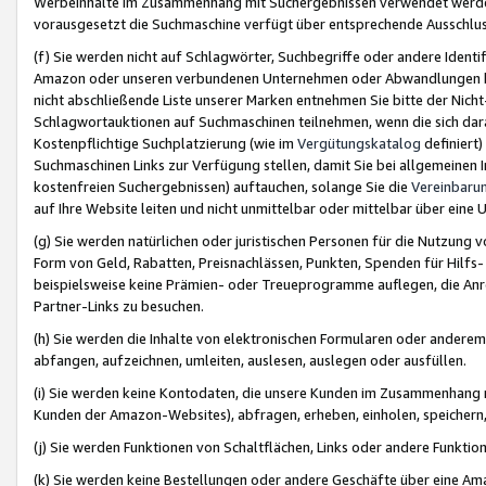
Werbeinhalte im Zusammenhang mit Suchergebnissen verwendet werden,
vorausgesetzt die Suchmaschine verfügt über entsprechende Ausschlu
(f) Sie werden nicht auf Schlagwörter, Suchbegriffe oder andere Ident
Amazon oder unseren verbundenen Unternehmen oder Abwandlungen bzw
nicht abschließende Liste unserer Marken entnehmen Sie bitte der Nich
Schlagwortauktionen auf Suchmaschinen teilnehmen, wenn die sich da
Kostenpflichtige Suchplatzierung (wie im
Vergütungskatalog
definiert
Suchmaschinen Links zur Verfügung stellen, damit Sie bei allgemeinen I
kostenfreien Suchergebnissen) auftauchen, solange Sie die
Vereinbaru
auf Ihre Website leiten und nicht unmittelbar oder mittelbar über eine
(g) Sie werden natürlichen oder juristischen Personen für die Nutzung 
Form von Geld, Rabatten, Preisnachlässen, Punkten, Spenden für Hilfs
beispielsweise keine Prämien- oder Treueprogramme auflegen, die Anrei
Partner-Links zu besuchen.
(h) Sie werden die Inhalte von elektronischen Formularen oder anderem M
abfangen, aufzeichnen, umleiten, auslesen, auslegen oder ausfüllen.
(i) Sie werden keine Kontodaten, die unsere Kunden im Zusammenhang 
Kunden der Amazon-Websites), abfragen, erheben, einholen, speichern,
(j) Sie werden Funktionen von Schaltflächen, Links oder andere Funkti
(k) Sie werden keine Bestellungen oder andere Geschäfte über eine Ama