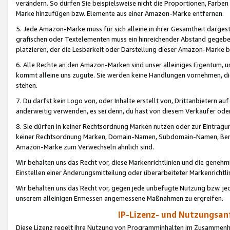
verändern. So dürfen Sie beispielsweise nicht die Proportionen, Farb
Marke hinzufügen bzw. Elemente aus einer Amazon-Marke entfernen.
5. Jede Amazon-Marke muss für sich alleine in ihrer Gesamtheit darge
grafischen oder Textelementen muss ein hinreichender Abstand gegebe
platzieren, der die Lesbarkeit oder Darstellung dieser Amazon-Marke b
6. Alle Rechte an den Amazon-Marken sind unser alleiniges Eigentum, 
kommt alleine uns zugute. Sie werden keine Handlungen vornehmen, 
stehen.
7. Du darfst kein Logo von, oder Inhalte erstellt von,
Drittanbietern au
anderweitig verwenden, es sei denn, du hast von diesem Verkäufer oder
8. Sie dürfen in keiner Rechtsordnung Marken nutzen oder zur Eintragu
keiner Rechtsordnung Marken, Domain-Namen, Subdomain-Namen, Benu
Amazon-Marke zum Verwechseln ähnlich sind.
Wir behalten uns das Recht vor, diese Markenrichtlinien und die gene
Einstellen einer Änderungsmitteilung oder überarbeiteter Markenricht
Wir behalten uns das Recht vor, gegen jede unbefugte Nutzung bzw. jede 
unserem alleinigen Ermessen angemessene Maßnahmen zu ergreifen.
IP-Lizenz- und Nutzungsan
Diese Lizenz regelt Ihre Nutzung von Programminhalten im Zusammen