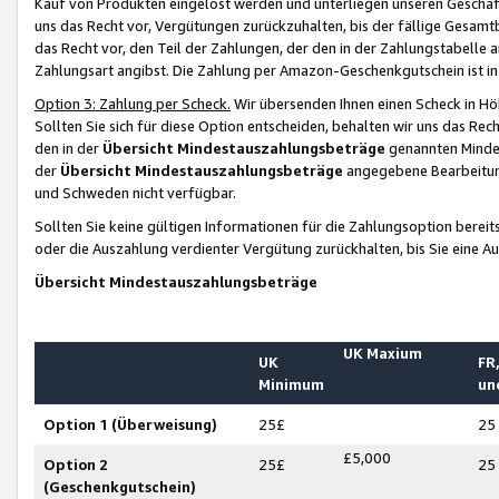
Kauf von Produkten eingelöst werden und unterliegen unseren Geschäf
uns das Recht vor, Vergütungen zurückzuhalten, bis der fällige Gesamt
das Recht vor, den Teil der Zahlungen, der den in der Zahlungstabelle 
Zahlungsart angibst. Die Zahlung per Amazon-Geschenkgutschein ist in
Option 3: Zahlung per Scheck.
Wir übersenden Ihnen einen Scheck in Höh
Sollten Sie sich für diese Option entscheiden, behalten wir uns das Rec
den in der
Übersicht Mindestauszahlungsbeträge
genannten Mindest
der
Übersicht Mindestauszahlungsbeträge
angegebene Bearbeitung
und Schweden nicht verfügbar.
Sollten Sie keine gültigen Informationen für die Zahlungsoption bereit
oder die Auszahlung verdienter Vergütung zurückhalten, bis Sie eine A
Übersicht Mindestauszahlungsbeträge
UK Maxium
UK
FR,
Minimum
un
Option 1 (Überweisung)
25£
25
£5,000
Option 2
25£
25
(Geschenkgutschein)