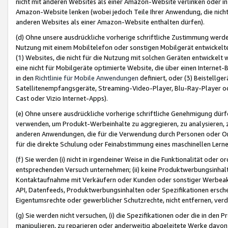
nicht mit anderen Websites als einer Amazon-Website verlinken oder i
Amazon-Website lenken (wobei jedoch Teile Ihrer Anwendung, die nich
anderen Websites als einer Amazon-Website enthalten dürfen).
(d) Ohne unsere ausdrückliche vorherige schriftliche Zustimmung werd
Nutzung mit einem Mobiltelefon oder sonstigen Mobilgerät entwickelt
(1) Websites, die nicht für die Nutzung mit solchen Geräten entwickelt
eine nicht für Mobilgeräte optimierte Website, die über einen Interne
in den
Richtlinie für Mobile Anwendungen
definiert, oder (3) Beistellge
Satellitenempfangsgeräte, Streaming-Video-Player, Blu-Ray-Player ode
Cast oder Vizio Internet-Apps).
(e) Ohne unsere ausdrückliche vorherige schriftliche Genehmigung dürfe
verwenden, um Produkt-Werbeinhalte zu aggregieren, zu analysieren, 
anderen Anwendungen, die für die Verwendung durch Personen oder Or
für die direkte Schulung oder Feinabstimmung eines maschinellen Lern
(f) Sie werden (i) nicht in irgendeiner Weise in die Funktionalität ode
entsprechenden Versuch unternehmen; (ii) keine Produktwerbungsinha
Kontaktaufnahme mit Verkäufern oder Kunden oder sonstiger Werbeaktiv
API, Datenfeeds, Produktwerbungsinhalten oder Spezifikationen erschei
Eigentumsrechte oder gewerblicher Schutzrechte, nicht entfernen, verd
(g) Sie werden nicht versuchen, (i) die Spezifikationen oder die in de
manipulieren, zu reparieren oder anderweitig abgeleitete Werke davon z