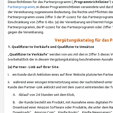
Diese Richtlinien für das Partnerprogramm („
Programmrichtlinien
“)
Partnerprogramm
; in diesen Programmrichtlinien verwendete und durch
der Vereinbarung zugewiesene Bedeutung. Die Rechte und Pflichten de
Partnerprogramm sowie Ziffer 3 der IP-Lizenz für das Partnerprogram
Einschränkung von Ziffer 6 Abs. (a) der Vereinbarung wird hiermit Fol
Partnerprogramm, die IP-Lizenz für das Partnerprogramm oder Ziffer 1
gegen die Vereinbarung.
Vergütungskatalog für das 
1. Qualifizierte Verkäufe und Qualifizierte Umsätze
„
Qualifizierte Verkäufe
“ werden von uns mit den in Ziffer 3 diese
(vorbehaltlich der in diesem Vergütungskatalog beschriebenen Ausnah
(a) Partner- Link auf Ihrer Site
:
i. ein Kunde durch Anklicken eines auf Ihrer Website platzierten Part
ii. während einer einzigen Internetsitzung eines der nachstehend unter (i)
Kunde den Partner-Link anklickt und mit dem zuerst eintretenden der f
A. Ablauf von 24 Stunden seit dem Klick,
B. der Kunde bestellt ein Produkt, mit Ausnahme eines digitalen P
Download einer Amazon Software oder Produkte, die unter dem N
Downloads“, „Amazon Coin“, „Kindle Books“, „Kindle Newspapers“, „