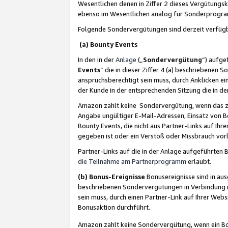
Wesentlichen denen in Ziffer 2 dieses Vergütung
ebenso im Wesentlichen analog für Sonderprogr
Folgende Sondervergütungen sind derzeit verfüg
(a) Bounty Events
In den in der
Anlage
(„
Sondervergütung
“) aufge
Events
“ die in dieser Ziffer 4 (a) beschriebenen 
anspruchsberechtigt sein muss, durch Anklicken ei
der Kunde in der entsprechenden Sitzung die in d
Amazon zahlt keine Sondervergütung, wenn das z
Angabe ungültiger E-Mail-Adressen, Einsatz von B
Bounty Events, die nicht aus Partner-Links auf Ihre
gegeben ist oder ein Verstoß oder Missbrauch vorl
Partner-Links auf die in der Anlage aufgeführte
die Teilnahme am Partnerprogramm
erlaubt.
(b) Bonus-Ereignisse
Bonusereignisse sind in au
beschriebenen Sondervergütungen in Verbindung m
sein muss, durch einen Partner-Link auf Ihrer We
Bonusaktion durchführt.
Amazon zahlt keine Sondervergütung, wenn ein Bon