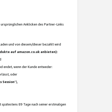
 ursprünglichen Anklicken des Partner-Links
laden und von diesem/dieser bezahlt wird
rodukte auf amazon.co.uk anbieten):
d
 und endet, wenn der Kunde entweder:
erlässt, oder
ls Session
“),
t spätestens 89 Tage nach seiner erstmaligen