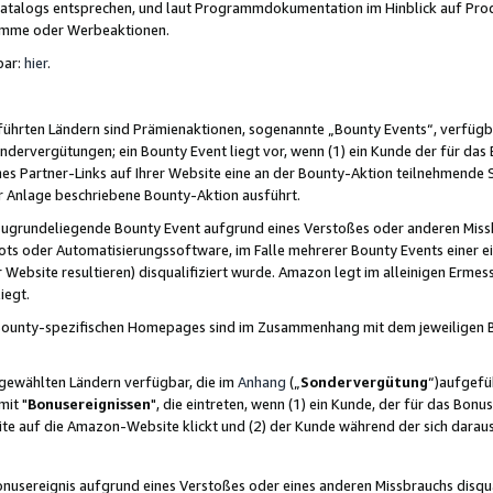
skatalogs entsprechen, und laut Programmdokumentation im Hinblick auf Pr
amme oder Werbeaktionen.
bar:
hier
.
führten Ländern sind Prämienaktionen, sogenannte „Bounty Events“, verfügb
Sondervergütungen; ein Bounty Event liegt vor, wenn (1) ein Kunde der für da
nes Partner-Links auf Ihrer Website eine an der Bounty-Aktion teilnehmende 
er Anlage beschriebene Bounty-Aktion ausführt.
ugrundeliegende Bounty Event aufgrund eines Verstoßes oder anderen Miss
ots oder Automatisierungssoftware, im Falle mehrerer Bounty Events einer e
r Website resultieren) disqualifiziert wurde. Amazon legt im alleinigen Ermess
iegt.
n Bounty-spezifischen Homepages sind im Zusammenhang mit dem jeweiligen
sgewählten Ländern verfügbar, die im
Anhang
(„
Sondervergütung
“)aufgefüh
it "
Bonusereignissen
", die eintreten, wenn (1) ein Kunde, der für das Bon
bsite auf die Amazon-Website klickt und (2) der Kunde während der sich dar
usereignis aufgrund eines Verstoßes oder eines anderen Missbrauchs disqua