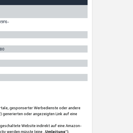
89F6-
280
ortale, gesponserter Werbedienste oder andere
“) generierten oder angezeigten Link auf eine
ngeschaltete Website indirekt auf eine Amazon-
ktiv werden müsste (eine „
Umleitung
“);