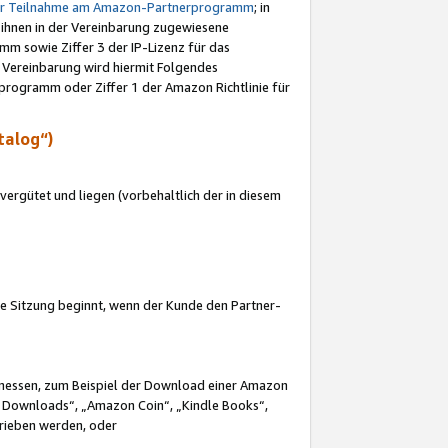
ur Teilnahme am Amazon-Partnerprogramm
; in
 ihnen in der Vereinbarung zugewiesene
m sowie Ziffer 3 der IP-Lizenz für das
 Vereinbarung wird hiermit Folgendes
programm oder Ziffer 1 der Amazon Richtlinie für
talog“)
ergütet und liegen (vorbehaltlich der in diesem
i die Sitzung beginnt, wenn der Kunde den Partner-
Ermessen, zum Beispiel der Download einer Amazon
 Downloads“, „Amazon Coin“, „Kindle Books“,
trieben werden, oder