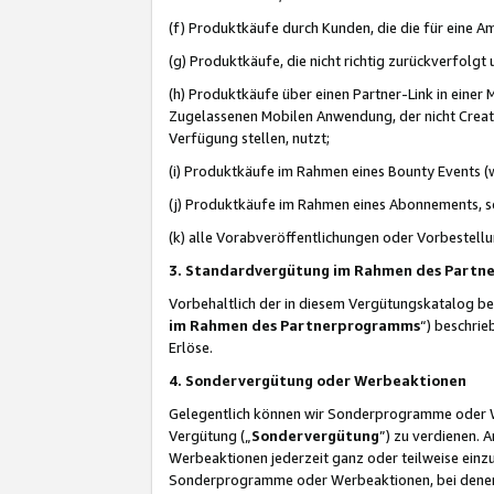
(f) Produktkäufe durch Kunden, die die für eine
(g) Produktkäufe, die nicht richtig zurückverfolg
(h) Produktkäufe über einen Partner-Link in einer
Zugelassenen Mobilen Anwendung, der nicht Creator
Verfügung stellen, nutzt;
(i) Produktkäufe im Rahmen eines Bounty Events (w
(j) Produktkäufe im Rahmen eines Abonnements, so
(k) alle Vorabveröffentlichungen oder Vorbestellu
3. Standardvergütung im Rahmen des Part
Vorbehaltlich der in diesem Vergütungskatalog b
im Rahmen des Partnerprogramms
“) beschri
Erlöse.
4. Sondervergütung oder Werbeaktionen
Gelegentlich können wir Sonderprogramme oder Wer
Vergütung („
Sondervergütung
”) zu verdienen. 
Werbeaktionen jederzeit ganz oder teilweise einz
Sonderprogramme oder Werbeaktionen, bei denen e