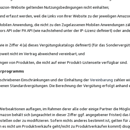
 Amazon-Website geltenden Nutzungsbedingungen nicht einhalten;
t und erfasst werden, weil die Links von Ihrer Website zu der jeweiligen Am
 Mobilen Anwendung, die nicht zu den Zugelassenen Mobilen Anwendungen zählt
s API oder PA API (wie nachstehend unter der IP-Lizenz definiert) oder ander
ie in Ziffer 4 (a) dieses Vergütungskatalogs definiert) (für das Sonderverg
weit nicht im Vertrag abweichend vereinbart, und
ngen von Produkten, die nicht auf einer Produkt-Listenseite verfügbar sind.
nerprogramms
eschriebenen Einschränkungen und der Einhaltung der
Vereinbarung
zahlen wir
ebenen Standardvergütungen. Die Berechnung der Vergütung erfolgt anhand e
beaktionen auflegen, im Rahmen derer alle oder einige Partner die Möglichk
Amazon behält sich (ungeachtet in dieser Ziffer ggf. angegebener Fristen) d
ustellen oder zu modifizieren. Sofern nichts anderes bestimmt ist, gelten 
s nicht um Produktverkäufe geht/nicht zu Produktverkäufen kommt) disqua