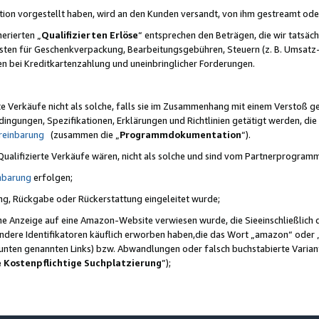
ktion vorgestellt haben, wird an den Kunden versandt, von ihm gestreamt od
erierten „
Qualifizierten Erlöse
“ entsprechen den Beträgen, die wir tatsäch
sten für Geschenkverpackung, Bearbeitungsgebühren, Steuern (z. B. Umsatz-
en bei Kreditkartenzahlung und uneinbringlicher Forderungen.
e Verkäufe nicht als solche, falls sie im Zusammenhang mit einem Verstoß 
ungen, Spezifikationen, Erklärungen und Richtlinien getätigt werden, die 
reinbarung
(zusammen die „
Programmdokumentation
“).
 Qualifizierte Verkäufe wären, nicht als solche und sind vom Partnerprogra
nbarung
erfolgen;
ung, Rückgabe oder Rückerstattung eingeleitet wurde;
ine Anzeige auf eine Amazon-Website verwiesen wurde, die Sieeinschließlich
ndere Identifikatoren käuflich erworben haben,die das Wort „amazon“ oder 
e unten genannten Links) bzw. Abwandlungen oder falsch buchstabierte Varia
e Kostenpflichtige Suchplatzierung
”);