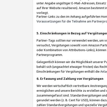
unter Angabe ungültiger E-Mail-Adressen, Einsatz
auf Ihrer Website resultieren). Amazon bestimmt i
vorliegt.
Partner-Links zu den im Anhang aufgeführten Hom
Voraussetzungen für die Teilnahme am Partnerp
5. Einschränkungen in Bezug auf Vergütunge
Partner-Tags sollten nur verwendet werden, um von 
versuchst, Vergütungen sowohl vom Amazon Partn
oder Kombination von Attributions-Links), könne
Partnerprogramm.
Gelegentlich können wir die Möglichkeit unsere
behält sich (ungeachtet etwaiger Fristen) das Rec
Einschränkungen für Vergütungen enthält die
Anla
6. Erfassung und Zahlung von Vergütungen
Wir werden wirtschaftlich vertretbare Anstrengu
ermöglichen und unsere Berichte zu erstellen und 
zusammengefasst sind. Standardvergütungen und s
gerundet werden (z. B. Cent für USD), können dazu
zahlen Standardvergütungen und spezielle Vergüt