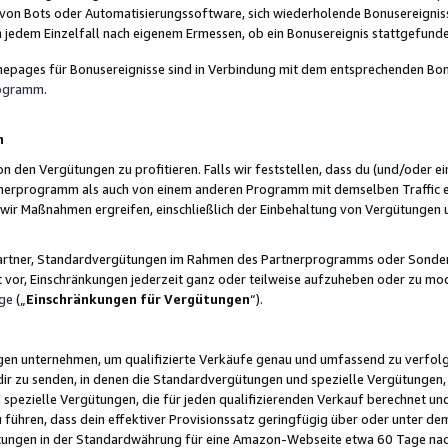
 von Bots oder Automatisierungssoftware, sich wiederholende Bonusereignisse
n jedem Einzelfall nach eigenem Ermessen, ob ein Bonusereignis stattgefund
epages für Bonusereignisse sind in Verbindung mit dem entsprechenden Bonu
rogramm
.
n
den Vergütungen zu profitieren. Falls wir feststellen, dass du (und/oder ein
erprogramm als auch von einem anderen Programm mit demselben Traffic ei
n wir Maßnahmen ergreifen, einschließlich der Einbehaltung von Vergütunge
r Partner, Standardvergütungen im Rahmen des Partnerprogramms oder Sonde
ht vor, Einschränkungen jederzeit ganz oder teilweise aufzuheben oder zu mod
ge
(„
Einschränkungen für Vergütungen
“).
ngen unternehmen, um qualifizierte Verkäufe genau und umfassend zu verfol
dir zu senden, in denen die Standardvergütungen und spezielle Vergütungen, 
pezielle Vergütungen, die für jeden qualifizierenden Verkauf berechnet un
 führen, dass dein effektiver Provisionssatz geringfügig über oder unter dem
ungen in der Standardwährung für eine Amazon-Webseite etwa 60 Tage nach