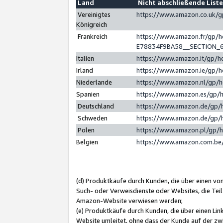
Land
Nicht abschließende List
Vereinigtes
https://www.amazon.co.uk/
Königreich
Frankreich
https://www.amazon.fr/gp/
E78834F9BA58__SECTION_
Italien
https://www.amazon.it/gp/h
Irland
https://www.amazon.ie/gp/
Niederlande
https://www.amazon.nl/gp/
Spanien
https://www.amazon.es/gp/
Deutschland
https://www.amazon.de/gp/
Schweden
https://www.amazon.de/gp/
Polen
https://www.amazon.pl/gp/
Belgien
https://www.amazon.com.be
(d) Produktkäufe durch Kunden, die über einen vo
Such- oder Verweisdienste oder Websites, die Teil
Amazon-Website verwiesen werden;
(e) Produktkäufe durch Kunden, die über einen Li
Website umleitet, ohne dass der Kunde auf der zw