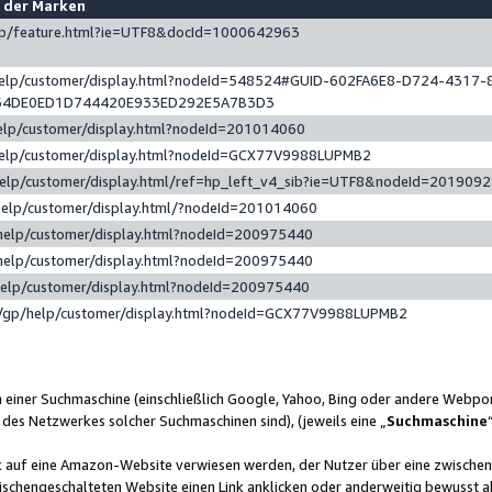
e der Marken
gp/feature.html?ie=UTF8&docId=1000642963
help/customer/display.html?nodeId=548524#GUID-602FA6E8-D724-4317-
64DE0ED1D744420E933ED292E5A7B3D3
elp/customer/display.html?nodeId=201014060
help/customer/display.html?nodeId=GCX77V9988LUPMB2
help/customer/display.html/ref=hp_left_v4_sib?ie=UTF8&nodeId=201909
help/customer/display.html/?nodeId=201014060
help/customer/display.html?nodeId=200975440
help/customer/display.html?nodeId=200975440
help/customer/display.html?nodeId=200975440
/gp/help/customer/display.html?nodeId=GCX77V9988LUPMB2
n einer Suchmaschine (einschließlich Google, Yahoo, Bing oder andere Webp
 des Netzwerkes solcher Suchmaschinen sind), (jeweils eine „
Suchmaschine
nk auf eine Amazon-Website verwiesen werden, der Nutzer über eine zwische
ischengeschalteten Website einen Link anklicken oder anderweitig bewusst a