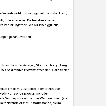
azon-Website nicht ordnungsgemäß formatiert sind;
, oder über einen Partner-Link in einer
e Verlinkungstools, die wir Ihnen ggf. zur
ütungen gezahlt werden);
 Ihnen die in der
Anlage
(„
Standardvergütung
ines bestimmten Prozentsatzes der Qualifizierten
eit erhalten, zusätzliche oder alternative
as Recht vor, Sonderprogramme oder
für alle Sonderprogramme oder Werbeaktionen (auch
lifizierende Ausschlusstatbestände, die im