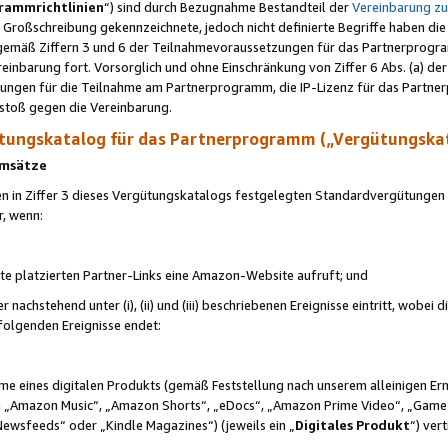
rammrichtlinien
“) sind durch Bezugnahme Bestandteil der
Vereinbarung z
Großschreibung gekennzeichnete, jedoch nicht definierte Begriffe haben die
 gemäß Ziffern 3 und 6 der Teilnahmevoraussetzungen für das Partnerprogram
nbarung fort. Vorsorglich und ohne Einschränkung von Ziffer 6 Abs. (a) der
ungen für die Teilnahme am Partnerprogramm, die IP-Lizenz für das Partner
rstoß gegen die Vereinbarung.
ungskatalog für das Partnerprogramm („Vergütungska
 Umsätze
n in Ziffer 3 dieses Vergütungskatalogs festgelegten Standardvergütungen v
r, wenn:
ite platzierten Partner-Links eine Amazon-Website aufruft; und
r nachstehend unter (i), (ii) und (iii) beschriebenen Ereignisse eintritt, wobe
 folgenden Ereignisse endet:
hme eines digitalen Produkts (gemäß Feststellung nach unserem alleinigen 
 „Amazon Music“, „Amazon Shorts“, „eDocs“, „Amazon Prime Video“, „Game
Newsfeeds“ oder „Kindle Magazines“) (jeweils ein „
Digitales Produkt
“) ver