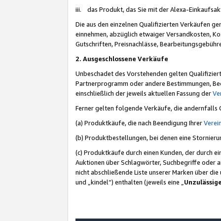
iii. das Produkt, das Sie mit der Alexa-Einkaufsa
Die aus den einzelnen Qualifizierten Verkäufen gen
einnehmen, abzüglich etwaiger Versandkosten, Ko
Gutschriften, Preisnachlässe, Bearbeitungsgebühr
2. Ausgeschlossene Verkäufe
Unbeschadet des Vorstehenden gelten Qualifiziert
Partnerprogramm oder andere Bestimmungen, Beding
einschließlich der jeweils aktuellen Fassung der
Ve
Ferner gelten folgende Verkäufe, die andernfalls
(a) Produktkäufe, die nach Beendigung Ihrer
Verei
(b) Produktbestellungen, bei denen eine Stornier
(c) Produktkäufe durch einen Kunden, der durch e
Auktionen über Schlagwörter, Suchbegriffe oder a
nicht abschließende Liste unserer Marken über di
und „kindel“) enthalten (jeweils eine „
Unzulässig