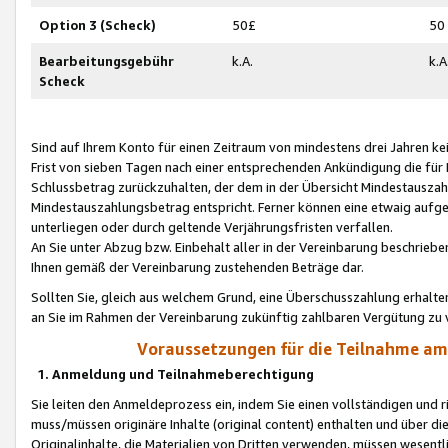
Option 3 (Scheck)
50£
50
Bearbeitungsgebühr
k.A.
k.A
Scheck
Sind auf Ihrem Konto für einen Zeitraum von mindestens drei Jahren kein
Frist von sieben Tagen nach einer entsprechenden Ankündigung die für
Schlussbetrag zurückzuhalten, der dem in der Übersicht Mindestausz
Mindestauszahlungsbetrag entspricht. Ferner können eine etwaig aufg
unterliegen oder durch geltende Verjährungsfristen verfallen.
An Sie unter Abzug bzw. Einbehalt aller in der Vereinbarung beschrieb
Ihnen gemäß der Vereinbarung zustehenden Beträge dar.
Sollten Sie, gleich aus welchem Grund, eine Überschusszahlung erhalte
an Sie im Rahmen der Vereinbarung zukünftig zahlbaren Vergütung zu 
Voraussetzungen für die Teilnahme a
1. Anmeldung und Teilnahmeberechtigung
Sie leiten den Anmeldeprozess ein, indem Sie einen vollständigen und 
muss/müssen originäre Inhalte (original content) enthalten und über d
Originalinhalte, die Materialien von Dritten verwenden, müssen wese