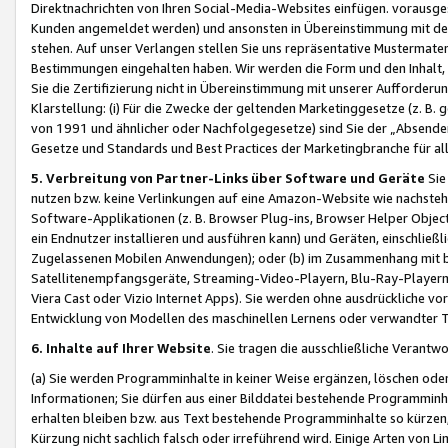
Direktnachrichten von Ihren Social-Media-Websites einfügen. vorausg
Kunden angemeldet werden) und ansonsten in Übereinstimmung mit der
stehen. Auf unser Verlangen stellen Sie uns repräsentative Mustermater
Bestimmungen eingehalten haben. Wir werden die Form und den Inhalt, di
Sie die Zertifizierung nicht in Übereinstimmung mit unserer Aufforderu
Klarstellung: (i) Für die Zwecke der geltenden Marketinggesetze (z. 
von 1991 und ähnlicher oder Nachfolgegesetze) sind Sie der „Absender“ j
Gesetze und Standards und Best Practices der Marketingbranche für 
5. Verbreitung von Partner-Links über Software und Geräte
Sie
nutzen bzw. keine Verlinkungen auf eine Amazon-Website wie nachsteh
Software-Applikationen (z. B. Browser Plug-ins, Browser Helper Objec
ein Endnutzer installieren und ausführen kann) und Geräten, einschlie
Zugelassenen Mobilen Anwendungen); oder (b) im Zusammenhang mit bzw.
Satellitenempfangsgeräte, Streaming-Video-Playern, Blu-Ray-Playern 
Viera Cast oder Vizio Internet Apps). Sie werden ohne ausdrückliche v
Entwicklung von Modellen des maschinellen Lernens oder verwandter 
6. Inhalte auf Ihrer Website
. Sie tragen die ausschließliche Verantwo
(a) Sie werden Programminhalte in keiner Weise ergänzen, löschen oder
Informationen; Sie dürfen aus einer Bilddatei bestehende Programminhal
erhalten bleiben bzw. aus Text bestehende Programminhalte so kürzen, 
Kürzung nicht sachlich falsch oder irreführend wird. Einige Arten von L