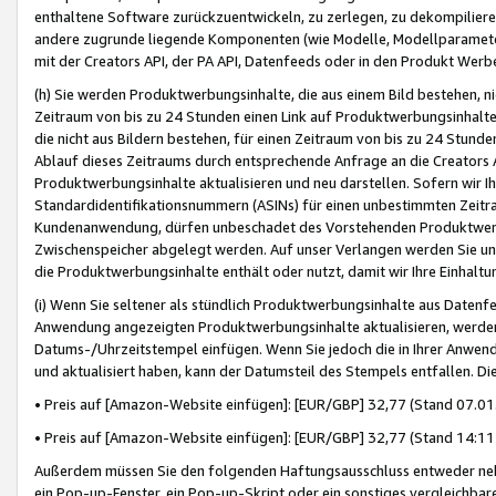
enthaltene Software zurückzuentwickeln, zu zerlegen, zu dekompilier
andere zugrunde liegende Komponenten (wie Modelle, Modellparameter
mit der Creators API, der PA API, Datenfeeds oder in den Produkt Werb
(h) Sie werden Produktwerbungsinhalte, die aus einem Bild bestehen, ni
Zeitraum von bis zu 24 Stunden einen Link auf Produktwerbungsinhalte
die nicht aus Bildern bestehen, für einen Zeitraum von bis zu 24 Stund
Ablauf dieses Zeitraums durch entsprechende Anfrage an die Creators 
Produktwerbungsinhalte aktualisieren und neu darstellen. Sofern wir Ih
Standardidentifikationsnummern (ASINs) für einen unbestimmten Zeitra
Kundenanwendung, dürfen unbeschadet des Vorstehenden Produktwerbu
Zwischenspeicher abgelegt werden. Auf unser Verlangen werden Sie un
die Produktwerbungsinhalte enthält oder nutzt, damit wir Ihre Einhalt
(i) Wenn Sie seltener als stündlich Produktwerbungsinhalte aus Datenfe
Anwendung angezeigten Produktwerbungsinhalte aktualisieren, werden 
Datums-/Uhrzeitstempel einfügen. Wenn Sie jedoch die in Ihrer Anwe
und aktualisiert haben, kann der Datumsteil des Stempels entfallen. Dies
• Preis auf [Amazon-Website einfügen]: [EUR/GBP] 32,77 (Stand 07.01.
• Preis auf [Amazon-Website einfügen]: [EUR/GBP] 32,77 (Stand 14:11 
Außerdem müssen Sie den folgenden Haftungsausschluss entweder neb
ein Pop-up-Fenster, ein Pop-up-Skript oder ein sonstiges vergleichba