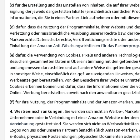
(c) für die Erstellung und das Einstellen von Inhalten, die auf Ihrer We
Eignung der jeweils dargestellten Inhalte (einschließlich sämtlicher 
Informationen, die Sie in einen Partner-Link aufnehmen oder mit diese
(d) dafür, dass die Nutzung der Programminhalte, Ihrer Website und des 
Verletzung oder missbräuchliche Ausübung unserer Rechte bzw. der Recht
Markenrechte, Datenschutzrechte, Veröffentlichungsrechte oder anderer
Einhaltung der
Amazon Anti-Fälschungsrichtlinien für das Partnerpro
(e) dafür, die Verwendung von Cookies, Pixeln und anderen Technologien
Besuchern gesammelten Daten in Übereinstimmung mit den geltenden Ge
und angemessen darzustellen und auf andere Weise die geltenden geset
in sonstiger Weise, einschließlich des ggf. anzuzeigenden Hinweises, d
Werbeanzeigen bereitstellen, von den Besuchern Ihrer Website unmitte
Cookies erkennen können und dafür, dass Sie Informationen über die v
Online-Werbung bereitstellen, soweit nach den anwendbaren gesetzlic
(f) für Ihre Nutzung, der Programminhalte und der Amazon-Marken, u
4. Werbeeinschränkungen.
Sie werden sich nicht an Werbe-, Market
Unternehmen oder in Verbindung mit einer Amazon-Website oder dem Pa
Vereinbarung
gestattet sind. Sie werden sich nicht an Werbeaktivitäten
Logos von uns oder unseren Partnern (einschließlich Amazon-Marken), 
E-Books, physischen Postsendungen, physischen Dokumenten oder in 