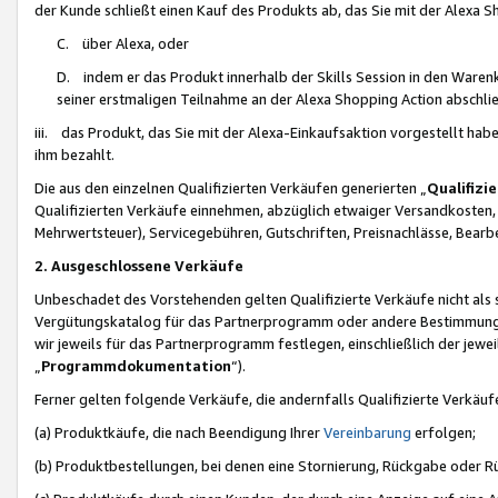
der Kunde schließt einen Kauf des Produkts ab, das Sie mit der Alexa 
C. über Alexa, oder
D. indem er das Produkt innerhalb der Skills Session in den Waren
seiner erstmaligen Teilnahme an der Alexa Shopping Action abschlie
iii. das Produkt, das Sie mit der Alexa-Einkaufsaktion vorgestellt ha
ihm bezahlt.
Die aus den einzelnen Qualifizierten Verkäufen generierten „
Qualifizi
Qualifizierten Verkäufe einnehmen, abzüglich etwaiger Versandkosten
Mehrwertsteuer), Servicegebühren, Gutschriften, Preisnachlässe, Bear
2. Ausgeschlossene Verkäufe
Unbeschadet des Vorstehenden gelten Qualifizierte Verkäufe nicht als
Vergütungskatalog für das Partnerprogramm oder andere Bestimmungen,
wir jeweils für das Partnerprogramm festlegen, einschließlich der jewe
„
Programmdokumentation
“).
Ferner gelten folgende Verkäufe, die andernfalls Qualifizierte Verkä
(a) Produktkäufe, die nach Beendigung Ihrer
Vereinbarung
erfolgen;
(b) Produktbestellungen, bei denen eine Stornierung, Rückgabe oder R