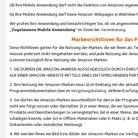
(d) Ihre Mobile Anwendung darf nicht die Funktion von Amazons eige
(e) Ihre Mobile Anwendung darf keine Amazon-Webpages in WebView 
Wir prüfen Ihre Anwendung und benachrichtigen Sie, ob sie angenomm
„
Zugelassene Mobile Anwendung
“ im Sinne der
Vereinbarung
.
Markenrichtlinien für das 
Diese Richtlinien gelten für die Nutzung der Marken, die wir Ihnen als 
müssen jederzeit strikt eingehalten werden, und jede Nutzung der Ama
Lizenzen bezüglich Ihrer Nutzung der Amazon-Marken.
1. SIE DÜRFEN DIE AMAZON-MARKEN AUSSCHLIESSLICH DURCH DARS
AUF EINER AMAZON-WEBSITE MITTELS EINES ENTSPRECHENDEN PART
2. Ihre Nutzung der Amazon-Marken muss (i) im Einklang mit der aktuells
Programmdokumentation (wie im
Vergütungskatalog
definiert) erfolg
3. Sie dürfen die Amazon-Marken ausschließlich für den in der Progr
nicht wie folgt nutzen oder darstellen: (i) in einer Weise, die ein Spo
Produkte und Dienstleistungen zu verunglimpfen, (iii) in einer Weise
schädigen könnte, oder (iv) in Offline-Materialien oder E-Mails (z. B.
Dokumenten oder mündlicher Werbung).
4. Wir werden Ihnen ein Bild bzw. Bilder der Amazon-Marken zur Verfüg