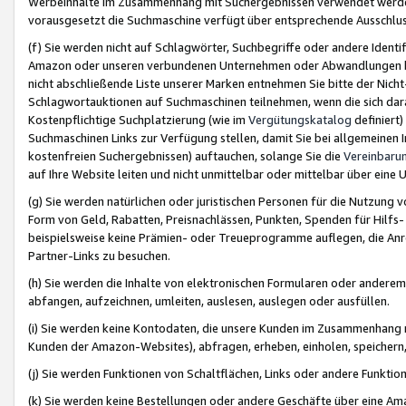
Werbeinhalte im Zusammenhang mit Suchergebnissen verwendet werden,
vorausgesetzt die Suchmaschine verfügt über entsprechende Ausschlu
(f) Sie werden nicht auf Schlagwörter, Suchbegriffe oder andere Ident
Amazon oder unseren verbundenen Unternehmen oder Abwandlungen bzw
nicht abschließende Liste unserer Marken entnehmen Sie bitte der Nich
Schlagwortauktionen auf Suchmaschinen teilnehmen, wenn die sich da
Kostenpflichtige Suchplatzierung (wie im
Vergütungskatalog
definiert
Suchmaschinen Links zur Verfügung stellen, damit Sie bei allgemeinen I
kostenfreien Suchergebnissen) auftauchen, solange Sie die
Vereinbaru
auf Ihre Website leiten und nicht unmittelbar oder mittelbar über eine
(g) Sie werden natürlichen oder juristischen Personen für die Nutzung 
Form von Geld, Rabatten, Preisnachlässen, Punkten, Spenden für Hilfs
beispielsweise keine Prämien- oder Treueprogramme auflegen, die Anrei
Partner-Links zu besuchen.
(h) Sie werden die Inhalte von elektronischen Formularen oder anderem M
abfangen, aufzeichnen, umleiten, auslesen, auslegen oder ausfüllen.
(i) Sie werden keine Kontodaten, die unsere Kunden im Zusammenhang 
Kunden der Amazon-Websites), abfragen, erheben, einholen, speichern,
(j) Sie werden Funktionen von Schaltflächen, Links oder andere Funkti
(k) Sie werden keine Bestellungen oder andere Geschäfte über eine Ama