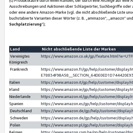
(c) Produktkäufe durch einen Kunden, der durch eine Anzeige auf eine 
Ausschreibungen und Auktionen über Schlagwörter, Suchbegriffe oder 
oder eine andere Amazon-Marke (vgl. die nicht abschließende Liste un
buchstabierte Varianten dieser Wörter (z. B. „ammazon“, „amaozn“ und „
Suchplatzierung
”);
Land
Nicht abschließende Liste der Marken
Vereinigtes
https://www.amazon.co.uk/gp/feature.html?ie=U
Königreich
Frankreich
https://www.amazon.fr/gp/help/customer/displa
E78834F9BA58__SECTION_64DE0ED1D744420E9
Italien
https://www.amazon.it/gp/help/customer/display
Irland
https://www.amazon.ie/gp/help/customer/displa
Niederlande
https://www.amazon.nl/gp/help/customer/display
Spanien
https://www.amazon.es/gp/help/customer/display
Deutschland
https://www.amazon.de/gp/help/customer/displa
Schweden
https://www.amazon.de/gp/help/customer/displa
Polen
https://www.amazon.pl/gp/help/customer/display
Belgien
https://www.amazon.com.be/gp/help/customer/d