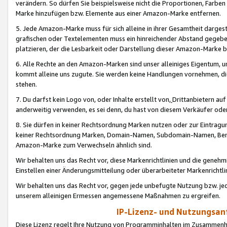
verändern. So dürfen Sie beispielsweise nicht die Proportionen, Farb
Marke hinzufügen bzw. Elemente aus einer Amazon-Marke entfernen.
5. Jede Amazon-Marke muss für sich alleine in ihrer Gesamtheit darge
grafischen oder Textelementen muss ein hinreichender Abstand gegebe
platzieren, der die Lesbarkeit oder Darstellung dieser Amazon-Marke b
6. Alle Rechte an den Amazon-Marken sind unser alleiniges Eigentum, 
kommt alleine uns zugute. Sie werden keine Handlungen vornehmen, 
stehen.
7. Du darfst kein Logo von, oder Inhalte erstellt von,
Drittanbietern au
anderweitig verwenden, es sei denn, du hast von diesem Verkäufer oder
8. Sie dürfen in keiner Rechtsordnung Marken nutzen oder zur Eintragu
keiner Rechtsordnung Marken, Domain-Namen, Subdomain-Namen, Benu
Amazon-Marke zum Verwechseln ähnlich sind.
Wir behalten uns das Recht vor, diese Markenrichtlinien und die gene
Einstellen einer Änderungsmitteilung oder überarbeiteter Markenricht
Wir behalten uns das Recht vor, gegen jede unbefugte Nutzung bzw. jede 
unserem alleinigen Ermessen angemessene Maßnahmen zu ergreifen.
IP-Lizenz- und Nutzungsan
Diese Lizenz regelt Ihre Nutzung von Programminhalten im Zusammen