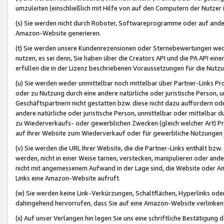
umzuleiten (einschließlich mit Hilfe von auf den Computern der Nutzer i
(s) Sie werden nicht durch Roboter, Softwareprogramme oder auf andere
Amazon-Website generieren.
(t) Sie werden unsere Kundenrezensionen oder Sternebewertungen wed
nutzen, es sei denn, Sie haben über die Creators API und die PA API e
erfüllen die in der Lizenz beschriebenen Voraussetzungen für die Nutzu
(u) Sie werden weder unmittelbar noch mittelbar über Partner-Links P
oder zu Nutzung durch eine andere natürliche oder juristische Person,
Geschäftspartnern nicht gestatten bzw. diese nicht dazu auffordern od
andere natürliche oder juristische Person, unmittelbar oder mittelbar
zu Wiederverkaufs- oder gewerblichen Zwecken (gleich welcher Art) 
auf Ihrer Website zum Wiederverkauf oder für gewerbliche Nutzungen 
(v) Sie werden die URL Ihrer Website, die die Partner-Links enthält b
werden, nicht in einer Weise tarnen, verstecken, manipulieren oder and
nicht mit angemessenem Aufwand in der Lage sind, die Website oder A
Links eine Amazon-Website aufruft.
(w) Sie werden keine Link-Verkürzungen, Schaltflächen, Hyperlinks ode
dahingehend hervorrufen, dass Sie auf eine Amazon-Website verlinken
(x) Auf unser Verlangen hin legen Sie uns eine schriftliche Bestätigung