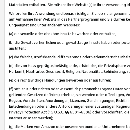
Materialien enthalten. Sie müssen Ihre Website(s) in Ihrer Anwendung ide
Wir prüfen Ihre Anwendung und benachrichtigen Sie, ob sie angenommen
auf Aufnahme Ihrer Website in das Partnerprogramm und Sie dürfen kei
Ungeeignet sind unter anderem Websites:
(a) die sexuelle oder obszöne Inhalte bewerben oder enthalten;
(b) die Gewalt verherrlichen oder gewalttätige Inhalte haben oder pot
anstiften,;
(c) die falsche, irreführende, diffamierende oder verleumderische Inha
(d) die von Hass geprägte, belästigende, schädliche, die Privatsphäre v
Herkunft, Hautfarbe, Geschlecht, Religion, Nationalität, Behinderung, 
(e) die rechtswidrige Handlungen bewerben oder ausführen;
(f) sich an Kinder richten oder wissentlich personenbezogene Daten vo
geltenden Gesetzen definiert) erheben, verwenden oder offenlegen, Vo
Regeln, Vorschriften, Anordnungen, Lizenzen, Genehmigungen, Richtlini
Entscheidungen oder andere Anforderungen einer zuständigen Regierung
Privacy Protection Act (15 U.S.C. §§ 6501-6506) oder Vorschriften, di
Internet erlassen wurden);
(g) die Marken von Amazon oder unseren verbundenen Unternehmen b