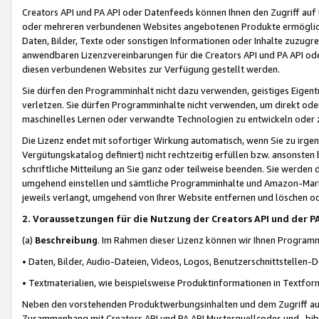
Creators API und PA API oder Datenfeeds können Ihnen den Zugriff auf D
oder mehreren verbundenen Websites angebotenen Produkte ermögliche
Daten, Bilder, Texte oder sonstigen Informationen oder Inhalte zuzugre
anwendbaren Lizenzvereinbarungen für die Creators API und PA API od
diesen verbundenen Websites zur Verfügung gestellt werden.
Sie dürfen den Programminhalt nicht dazu verwenden, geistiges Eigent
verletzen. Sie dürfen Programminhalte nicht verwenden, um direkt ode
maschinelles Lernen oder verwandte Technologien zu entwickeln oder zu
Die Lizenz endet mit sofortiger Wirkung automatisch, wenn Sie zu irg
Vergütungskatalog definiert) nicht rechtzeitig erfüllen bzw. ansonsten
schriftliche Mitteilung an Sie ganz oder teilweise beenden. Sie werden
umgehend einstellen und sämtliche Programminhalte und Amazon-Marke
jeweils verlangt, umgehend von Ihrer Website entfernen und löschen od
2. Voraussetzungen für die Nutzung der Creators API und der P
(a)
Beschreibung
. Im Rahmen dieser Lizenz können wir Ihnen Programmi
• Daten, Bilder, Audio-Dateien, Videos, Logos, Benutzerschnittstellen-
• Textmaterialien, wie beispielsweise Produktinformationen in Textfor
Neben den vorstehenden Produktwerbungsinhalten und dem Zugriff auf 
Zusammenhang mit Creators API und PA API Musterquellcodes und -bibli