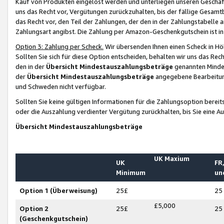
Kauf von Produkten eingelöst werden und unterliegen unseren Geschäf
uns das Recht vor, Vergütungen zurückzuhalten, bis der fällige Gesamt
das Recht vor, den Teil der Zahlungen, der den in der Zahlungstabelle 
Zahlungsart angibst. Die Zahlung per Amazon-Geschenkgutschein ist in
Option 3: Zahlung per Scheck.
Wir übersenden Ihnen einen Scheck in Höh
Sollten Sie sich für diese Option entscheiden, behalten wir uns das Rec
den in der
Übersicht Mindestauszahlungsbeträge
genannten Mindest
der
Übersicht Mindestauszahlungsbeträge
angegebene Bearbeitung
und Schweden nicht verfügbar.
Sollten Sie keine gültigen Informationen für die Zahlungsoption bereit
oder die Auszahlung verdienter Vergütung zurückhalten, bis Sie eine A
Übersicht Mindestauszahlungsbeträge
UK Maxium
UK
FR,
Minimum
un
Option 1 (Überweisung)
25£
25
£5,000
Option 2
25£
25
(Geschenkgutschein)