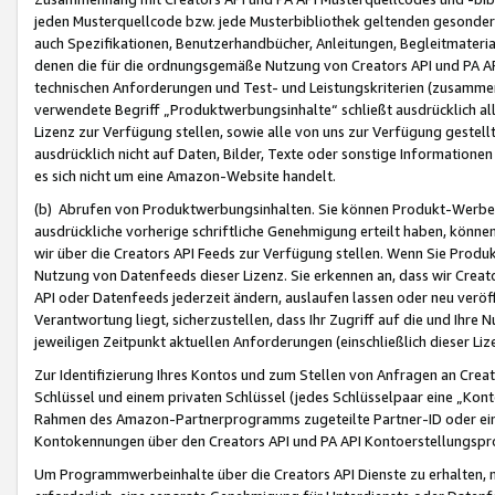
jeden Musterquellcode bzw. jede Musterbibliothek geltenden gesonder
auch Spezifikationen, Benutzerhandbücher, Anleitungen, Begleitmaterial
denen die für die ordnungsgemäße Nutzung von Creators API und PA A
technischen Anforderungen und Test- und Leistungskriterien (zusammen
verwendete Begriff „Produktwerbungsinhalte“ schließt ausdrücklich al
Lizenz zur Verfügung stellen, sowie alle von uns zur Verfügung gestel
ausdrücklich nicht auf Daten, Bilder, Texte oder sonstige Informatione
es sich nicht um eine Amazon-Website handelt.
(b) Abrufen von Produktwerbungsinhalten. Sie können Produkt-Werbein
ausdrückliche vorherige schriftliche Genehmigung erteilt haben, könn
wir über die Creators API Feeds zur Verfügung stellen. Wenn Sie Produk
Nutzung von Datenfeeds dieser Lizenz. Sie erkennen an, dass wir Creat
API oder Datenfeeds jederzeit ändern, auslaufen lassen oder neu veröffe
Verantwortung liegt, sicherzustellen, dass Ihr Zugriff auf die und Ihr
jeweiligen Zeitpunkt aktuellen Anforderungen (einschließlich dieser Liz
Zur Identifizierung Ihres Kontos und zum Stellen von Anfragen an Crea
Schlüssel und einem privaten Schlüssel (jedes Schlüsselpaar eine „Kon
Rahmen des Amazon-Partnerprogramms zugeteilte Partner-ID oder ein
Kontokennungen über den Creators API und PA API Kontoerstellungspro
Um Programmwerbeinhalte über die Creators API Dienste zu erhalten, m