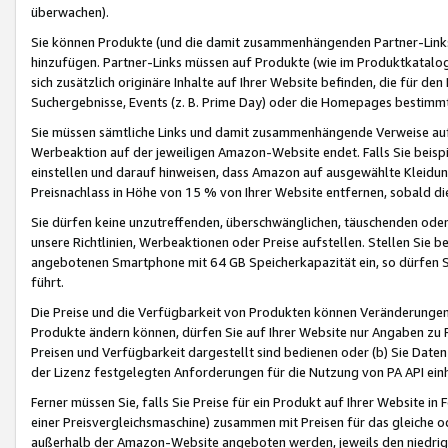
überwachen).
Sie können Produkte (und die damit zusammenhängenden Partner-Links)
hinzufügen. Partner-Links müssen auf Produkte (wie im Produktkatalog de
sich zusätzlich originäre Inhalte auf Ihrer Website befinden, die für 
Suchergebnisse, Events (z. B. Prime Day) oder die Homepages bestimmte
Sie müssen sämtliche Links und damit zusammenhängende Verweise auf z
Werbeaktion auf der jeweiligen Amazon-Website endet. Falls Sie beisp
einstellen und darauf hinweisen, dass Amazon auf ausgewählte Kleidun
Preisnachlass in Höhe von 15 % von Ihrer Website entfernen, sobald di
Sie dürfen keine unzutreffenden, überschwänglichen, täuschenden od
unsere Richtlinien, Werbeaktionen oder Preise aufstellen. Stellen Sie 
angebotenen Smartphone mit 64 GB Speicherkapazität ein, so dürfen S
führt.
Die Preise und die Verfügbarkeit von Produkten können Veränderungen 
Produkte ändern können, dürfen Sie auf Ihrer Website nur Angaben zu P
Preisen und Verfügbarkeit dargestellt sind bedienen oder (b) Sie Daten
der Lizenz festgelegten Anforderungen für die Nutzung von PA API einh
Ferner müssen Sie, falls Sie Preise für ein Produkt auf Ihrer Website in 
einer Preisvergleichsmaschine) zusammen mit Preisen für das gleiche o
außerhalb der Amazon-Website angeboten werden, jeweils den niedrigst