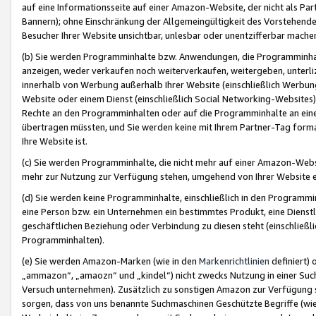
auf eine Informationsseite auf einer Amazon-Website, der nicht als Part
Bannern); ohne Einschränkung der Allgemeingültigkeit des Vorstehende
Besucher Ihrer Website unsichtbar, unlesbar oder unentzifferbar mache
(b) Sie werden Programminhalte bzw. Anwendungen, die Programminhalt
anzeigen, weder verkaufen noch weiterverkaufen, weitergeben, unterli
innerhalb von Werbung außerhalb Ihrer Website (einschließlich Werbun
Website oder einem Dienst (einschließlich Social Networking-Website
Rechte an den Programminhalten oder auf die Programminhalte an eine a
übertragen müssten, und Sie werden keine mit Ihrem Partner-Tag formati
Ihre Website ist.
(c) Sie werden Programminhalte, die nicht mehr auf einer Amazon-Websit
mehr zur Nutzung zur Verfügung stehen, umgehend von Ihrer Website e
(d) Sie werden keine Programminhalte, einschließlich in den Programmin
eine Person bzw. ein Unternehmen ein bestimmtes Produkt, eine Dienstle
geschäftlichen Beziehung oder Verbindung zu diesen steht (einschließli
Programminhalten).
(e) Sie werden Amazon-Marken (wie in den
Markenrichtlinien
definiert) 
„ammazon“, „amaozn“ und „kindel“) nicht zwecks Nutzung in einer Suc
Versuch unternehmen). Zusätzlich zu sonstigen Amazon zur Verfügung 
sorgen, dass von uns benannte Suchmaschinen Geschützte Begriffe (wie 