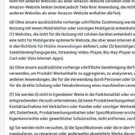
nicht mit anderen Websites als einer Amazon-Website verlinken oder i
Amazon-Website lenken (wobei jedoch Teile Ihrer Anwendung, die nich
anderen Websites als einer Amazon-Website enthalten dürfen).
(d) Ohne unsere ausdrückliche vorherige schriftliche Zustimmung werd
Nutzung mit einem Mobiltelefon oder sonstigen Mobilgerät entwickelt
(1) Websites, die nicht für die Nutzung mit solchen Geräten entwickelt
eine nicht für Mobilgeräte optimierte Website, die über einen Interne
in den
Richtlinie für Mobile Anwendungen
definiert, oder (3) Beistellge
Satellitenempfangsgeräte, Streaming-Video-Player, Blu-Ray-Player ode
Cast oder Vizio Internet-Apps).
(e) Ohne unsere ausdrückliche vorherige schriftliche Genehmigung dürfe
verwenden, um Produkt-Werbeinhalte zu aggregieren, zu analysieren, 
anderen Anwendungen, die für die Verwendung durch Personen oder Or
für die direkte Schulung oder Feinabstimmung eines maschinellen Lern
(f) Sie werden (i) nicht in irgendeiner Weise in die Funktionalität ode
entsprechenden Versuch unternehmen; (ii) keine Produktwerbungsinha
Kontaktaufnahme mit Verkäufern oder Kunden oder sonstiger Werbeaktiv
API, Datenfeeds, Produktwerbungsinhalten oder Spezifikationen erschei
Eigentumsrechte oder gewerblicher Schutzrechte, nicht entfernen, verd
(g) Sie werden nicht versuchen, (i) die Spezifikationen oder die in de
manipulieren, zu reparieren oder anderweitig abgeleitete Werke davon z