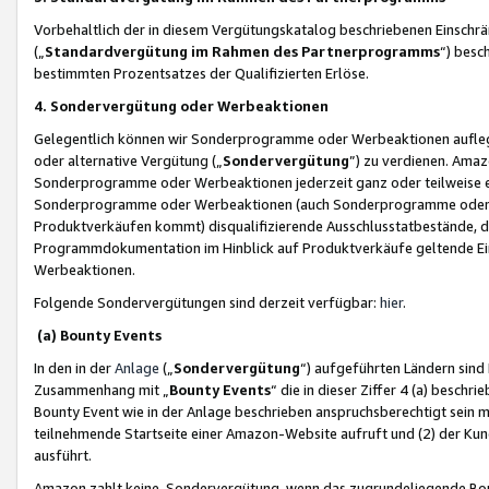
Vorbehaltlich der in diesem Vergütungskatalog beschriebenen Einschr
(„
Standardvergütung im Rahmen des Partnerprogramms
“) besc
bestimmten Prozentsatzes der Qualifizierten Erlöse.
4. Sondervergütung oder Werbeaktionen
Gelegentlich können wir Sonderprogramme oder Werbeaktionen auflegen,
oder alternative Vergütung („
Sondervergütung
”) zu verdienen. Amazo
Sonderprogramme oder Werbeaktionen jederzeit ganz oder teilweise einz
Sonderprogramme oder Werbeaktionen (auch Sonderprogramme oder We
Produktverkäufen kommt) disqualifizierende Ausschlusstatbestände, di
Programmdokumentation im Hinblick auf Produktverkäufe geltende E
Werbeaktionen.
Folgende Sondervergütungen sind derzeit verfügbar:
hier
.
(a) Bounty Events
In den in der
Anlage
(„
Sondervergütung
“) aufgeführten Ländern sind
Zusammenhang mit „
Bounty Events
“ die in dieser Ziffer 4 (a) besch
Bounty Event wie in der Anlage beschrieben anspruchsberechtigt sein mu
teilnehmende Startseite einer Amazon-Website aufruft und (2) der Kun
ausführt.
Amazon zahlt keine Sondervergütung, wenn das zugrundeliegende Boun