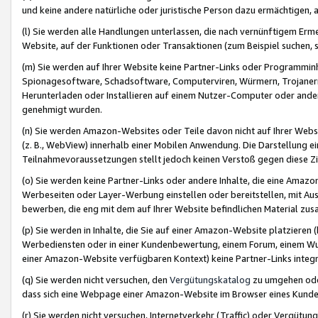
und keine andere natürliche oder juristische Person dazu ermächtigen, a
(l) Sie werden alle Handlungen unterlassen, die nach vernünftigem Erme
Website, auf der Funktionen oder Transaktionen (zum Beispiel suchen, s
(m) Sie werden auf Ihrer Website keine Partner-Links oder Programmin
Spionagesoftware, Schadsoftware, Computerviren, Würmern, Trojaner
Herunterladen oder Installieren auf einem Nutzer-Computer oder ande
genehmigt wurden.
(n) Sie werden Amazon-Websites oder Teile davon nicht auf Ihrer Websi
(z. B., WebView) innerhalb einer Mobilen Anwendung. Die Darstellung ein
Teilnahmevoraussetzungen stellt jedoch keinen Verstoß gegen diese Zif
(o) Sie werden keine Partner-Links oder andere Inhalte, die eine Am
Werbeseiten oder Layer-Werbung einstellen oder bereitstellen, mit Au
bewerben, die eng mit dem auf Ihrer Website befindlichen Material z
(p) Sie werden in Inhalte, die Sie auf einer Amazon-Website platzier
Werbediensten oder in einer Kundenbewertung, einem Forum, einem Wun
einer Amazon-Website verfügbaren Kontext) keine Partner-Links integr
(q) Sie werden nicht versuchen, den
Vergütungskatalog
zu umgehen oder
dass sich eine Webpage einer Amazon-Website im Browser eines Kunden 
(r) Sie werden nicht versuchen, Internetverkehr (Traffic) oder Vergü