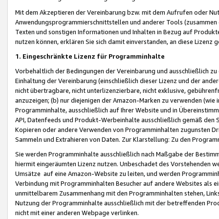
Mit dem Akzeptieren der Vereinbarung bzw. mit dem Aufrufen oder Nutz
Anwendungsprogrammierschnittstellen und anderer Tools (zusammen die
Texten und sonstigen Informationen und Inhalten in Bezug auf Produkte
nutzen können, erklären Sie sich damit einverstanden, an diese Lizenz 
1. Eingeschränkte Lizenz für Programminhalte
Vorbehaltlich der Bedingungen der Vereinbarung und ausschließlich z
Einhaltung der Vereinbarung (einschließlich dieser Lizenz und der ande
nicht übertragbare, nicht unterlizenzierbare, nicht exklusive, gebühren
anzuzeigen; (b) nur diejenigen der Amazon-Marken zu verwenden (wie in 
Programminhalte, ausschließlich auf Ihrer Website und in Übereinstimmu
API, Datenfeeds und Produkt-Werbeinhalte ausschließlich gemäß den Spe
Kopieren oder andere Verwenden von Programminhalten zugunsten Dri
Sammeln und Extrahieren von Daten. Zur Klarstellung: Zu den Program
Sie werden Programminhalte ausschließlich nach Maßgabe der Besti
hiermit eingeräumten Lizenz nutzen. Unbeschadet des Vorstehenden we
Umsätze auf eine Amazon-Website zu leiten, und werden Programminhal
Verbindung mit Programminhalten Besucher auf andere Websites als ein
unmittelbarem Zusammenhang mit den Programminhalten stehen, Links z
Nutzung der Programminhalte ausschließlich mit der betreffenden Pr
nicht mit einer anderen Webpage verlinken.