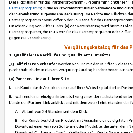
Diese Richtlinien für das Partnerprogramm („
Programmrichtlinien
“)
Partnerprogramm
; in diesen Programmrichtlinien verwendete und durch
der Vereinbarung zugewiesene Bedeutung. Die Rechte und Pflichten de
Partnerprogramm sowie Ziffer 3 der IP-Lizenz für das Partnerprogram
Einschränkung von Ziffer 6 Abs. (a) der Vereinbarung wird hiermit Fol
Partnerprogramm, die IP-Lizenz für das Partnerprogramm oder Ziffer 1
gegen die Vereinbarung.
Vergütungskatalog für das 
1. Qualifizierte Verkäufe und Qualifizierte Umsätze
„
Qualifizierte Verkäufe
“ werden von uns mit den in Ziffer 3 diese
(vorbehaltlich der in diesem Vergütungskatalog beschriebenen Ausnah
(a) Partner- Link auf Ihrer Site
:
i. ein Kunde durch Anklicken eines auf Ihrer Website platzierten Part
ii. während einer einzigen Internetsitzung eines der nachstehend unter (i)
Kunde den Partner-Link anklickt und mit dem zuerst eintretenden der f
A. Ablauf von 24 Stunden seit dem Klick,
B. der Kunde bestellt ein Produkt, mit Ausnahme eines digitalen P
Download einer Amazon Software oder Produkte, die unter dem N
Downloads“, „Amazon Coin“, „Kindle Books“, „Kindle Newspapers“, „