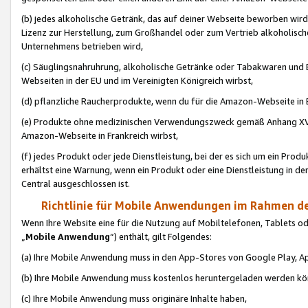
(b) jedes alkoholische Getränk, das auf deiner Webseite beworben wird
Lizenz zur Herstellung, zum Großhandel oder zum Vertrieb alkoholisch
Unternehmens betrieben wird,
(c) Säuglingsnahruhrung, alkoholische Getränke oder Tabakwaren und E
Webseiten in der EU und im Vereinigten Königreich wirbst,
(d) pflanzliche Raucherprodukte, wenn du für die Amazon-Webseite in B
(e) Produkte ohne medizinischen Verwendungszweck gemäß Anhang XVI 
Amazon-Webseite in Frankreich wirbst,
(f) jedes Produkt oder jede Dienstleistung, bei der es sich um ein Prod
erhältst eine Warnung, wenn ein Produkt oder eine Dienstleistung in de
Central ausgeschlossen ist.
Richtlinie für Mobile Anwendungen im Rahmen de
Wenn Ihre Website eine für die Nutzung auf Mobiltelefonen, Tablets 
„
Mobile Anwendung
“) enthält, gilt Folgendes:
(a) Ihre Mobile Anwendung muss in den App-Stores von Google Play, A
(b) Ihre Mobile Anwendung muss kostenlos heruntergeladen werden könn
(c) Ihre Mobile Anwendung muss originäre Inhalte haben,