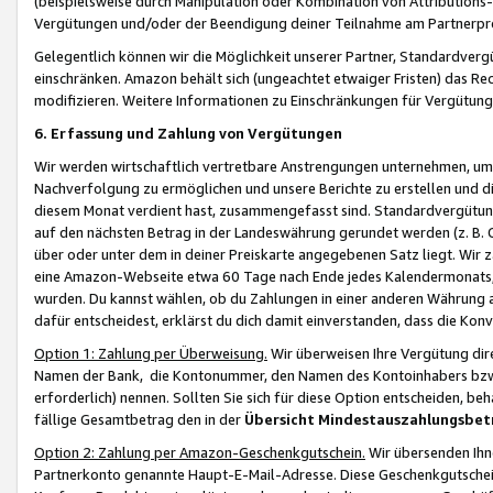
(beispielsweise durch Manipulation oder Kombination von Attributions-
Vergütungen und/oder der Beendigung deiner Teilnahme am Partnerp
Gelegentlich können wir die Möglichkeit unserer Partner, Standardv
einschränken. Amazon behält sich (ungeachtet etwaiger Fristen) das Re
modifizieren. Weitere Informationen zu Einschränkungen für Vergütung
6. Erfassung und Zahlung von Vergütungen
Wir werden wirtschaftlich vertretbare Anstrengungen unternehmen, um 
Nachverfolgung zu ermöglichen und unsere Berichte zu erstellen und di
diesem Monat verdient hast, zusammengefasst sind. Standardvergütung
auf den nächsten Betrag in der Landeswährung gerundet werden (z. B. C
über oder unter dem in deiner Preiskarte angegebenen Satz liegt. Wir
eine Amazon-Webseite etwa 60 Tage nach Ende jedes Kalendermonats, i
wurden. Du kannst wählen, ob du Zahlungen in einer anderen Währung
dafür entscheidest, erklärst du dich damit einverstanden, dass die K
Option 1: Zahlung per Überweisung.
Wir überweisen Ihre Vergütung dir
Namen der Bank, die Kontonummer, den Namen des Kontoinhabers bzw. a
erforderlich) nennen. Sollten Sie sich für diese Option entscheiden, be
fällige Gesamtbetrag den in der
Übersicht Mindestauszahlungsbet
Option 2: Zahlung per Amazon-Geschenkgutschein.
Wir übersenden Ihne
Partnerkonto genannte Haupt-E-Mail-Adresse. Diese Geschenkgutschei