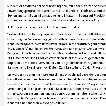
Mit dem Akzeptieren der Vereinbarung bzw. mit dem Aufrufen oder Nutz
Anwendungsprogrammierschnittstellen und anderer Tools (zusammen die
Texten und sonstigen Informationen und Inhalten in Bezug auf Produkte
nutzen können, erklären Sie sich damit einverstanden, an diese Lizenz 
1. Eingeschränkte Lizenz für Programminhalte
Vorbehaltlich der Bedingungen der Vereinbarung und ausschließlich z
Einhaltung der Vereinbarung (einschließlich dieser Lizenz und der ande
nicht übertragbare, nicht unterlizenzierbare, nicht exklusive, gebühren
anzuzeigen; (b) nur diejenigen der Amazon-Marken zu verwenden (wie in 
Programminhalte, ausschließlich auf Ihrer Website und in Übereinstimmu
API, Datenfeeds und Produkt-Werbeinhalte ausschließlich gemäß den Spe
Kopieren oder andere Verwenden von Programminhalten zugunsten Dri
Sammeln und Extrahieren von Daten. Zur Klarstellung: Zu den Program
Sie werden Programminhalte ausschließlich nach Maßgabe der Besti
hiermit eingeräumten Lizenz nutzen. Unbeschadet des Vorstehenden we
Umsätze auf eine Amazon-Website zu leiten, und werden Programminhal
Verbindung mit Programminhalten Besucher auf andere Websites als ein
unmittelbarem Zusammenhang mit den Programminhalten stehen, Links z
Nutzung der Programminhalte ausschließlich mit der betreffenden Pr
nicht mit einer anderen Webpage verlinken.