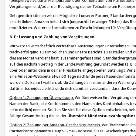
(beispielsweise durch Manipulation oder Kombination von Attributions-
Vergütungen und/oder der Beendigung deiner Teilnahme am Partnerp
Gelegentlich können wir die Möglichkeit unserer Partner, Standardv
einschränken. Amazon behält sich (ungeachtet etwaiger Fristen) das Re
modifizieren. Weitere Informationen zu Einschränkungen für Vergütung
6. Erfassung und Zahlung von Vergütungen
Wir werden wirtschaftlich vertretbare Anstrengungen unternehmen, um 
Nachverfolgung zu ermöglichen und unsere Berichte zu erstellen und di
diesem Monat verdient hast, zusammengefasst sind. Standardvergütung
auf den nächsten Betrag in der Landeswährung gerundet werden (z. B. C
über oder unter dem in deiner Preiskarte angegebenen Satz liegt. Wir
eine Amazon-Webseite etwa 60 Tage nach Ende jedes Kalendermonats, i
wurden. Du kannst wählen, ob du Zahlungen in einer anderen Währung
dafür entscheidest, erklärst du dich damit einverstanden, dass die K
Option 1: Zahlung per Überweisung.
Wir überweisen Ihre Vergütung dir
Namen der Bank, die Kontonummer, den Namen des Kontoinhabers bzw. a
erforderlich) nennen. Sollten Sie sich für diese Option entscheiden, be
fällige Gesamtbetrag den in der
Übersicht Mindestauszahlungsbet
Option 2: Zahlung per Amazon-Geschenkgutschein.
Wir übersenden Ihne
Partnerkonto genannte Haupt-E-Mail-Adresse. Diese Geschenkgutschei