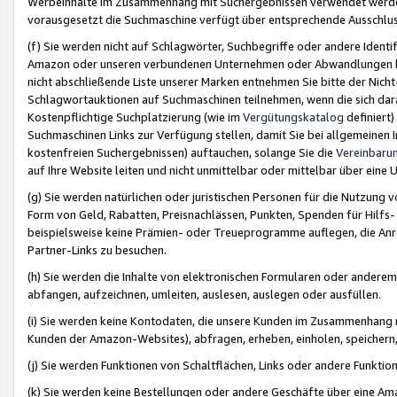
Werbeinhalte im Zusammenhang mit Suchergebnissen verwendet werden,
vorausgesetzt die Suchmaschine verfügt über entsprechende Ausschlu
(f) Sie werden nicht auf Schlagwörter, Suchbegriffe oder andere Ident
Amazon oder unseren verbundenen Unternehmen oder Abwandlungen bzw
nicht abschließende Liste unserer Marken entnehmen Sie bitte der Nich
Schlagwortauktionen auf Suchmaschinen teilnehmen, wenn die sich da
Kostenpflichtige Suchplatzierung (wie im
Vergütungskatalog
definiert
Suchmaschinen Links zur Verfügung stellen, damit Sie bei allgemeinen I
kostenfreien Suchergebnissen) auftauchen, solange Sie die
Vereinbaru
auf Ihre Website leiten und nicht unmittelbar oder mittelbar über eine
(g) Sie werden natürlichen oder juristischen Personen für die Nutzung 
Form von Geld, Rabatten, Preisnachlässen, Punkten, Spenden für Hilfs
beispielsweise keine Prämien- oder Treueprogramme auflegen, die Anrei
Partner-Links zu besuchen.
(h) Sie werden die Inhalte von elektronischen Formularen oder anderem M
abfangen, aufzeichnen, umleiten, auslesen, auslegen oder ausfüllen.
(i) Sie werden keine Kontodaten, die unsere Kunden im Zusammenhang 
Kunden der Amazon-Websites), abfragen, erheben, einholen, speichern,
(j) Sie werden Funktionen von Schaltflächen, Links oder andere Funkti
(k) Sie werden keine Bestellungen oder andere Geschäfte über eine Ama