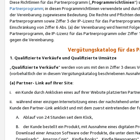
Diese Richtlinien für das Partnerprogramm („
Programmrichtlinien
“)
Partnerprogramm
; in diesen Programmrichtlinien verwendete und durch
der Vereinbarung zugewiesene Bedeutung. Die Rechte und Pflichten de
Partnerprogramm sowie Ziffer 3 der IP-Lizenz für das Partnerprogram
Einschränkung von Ziffer 6 Abs. (a) der Vereinbarung wird hiermit Fol
Partnerprogramm, die IP-Lizenz für das Partnerprogramm oder Ziffer 1
gegen die Vereinbarung.
Vergütungskatalog für das 
1. Qualifizierte Verkäufe und Qualifizierte Umsätze
„
Qualifizierte Verkäufe
“ werden von uns mit den in Ziffer 3 diese
(vorbehaltlich der in diesem Vergütungskatalog beschriebenen Ausnah
(a) Partner- Link auf Ihrer Site
:
i. ein Kunde durch Anklicken eines auf Ihrer Website platzierten Part
ii. während einer einzigen Internetsitzung eines der nachstehend unter (i)
Kunde den Partner-Link anklickt und mit dem zuerst eintretenden der f
A. Ablauf von 24 Stunden seit dem Klick,
B. der Kunde bestellt ein Produkt, mit Ausnahme eines digitalen P
Download einer Amazon Software oder Produkte, die unter dem N
Downloads“, „Amazon Coin“, „Kindle Books“, „Kindle Newspapers“, „