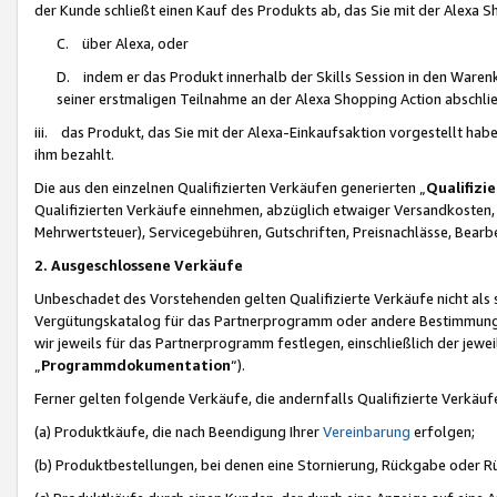
der Kunde schließt einen Kauf des Produkts ab, das Sie mit der Alexa 
C. über Alexa, oder
D. indem er das Produkt innerhalb der Skills Session in den Waren
seiner erstmaligen Teilnahme an der Alexa Shopping Action abschlie
iii. das Produkt, das Sie mit der Alexa-Einkaufsaktion vorgestellt ha
ihm bezahlt.
Die aus den einzelnen Qualifizierten Verkäufen generierten „
Qualifizi
Qualifizierten Verkäufe einnehmen, abzüglich etwaiger Versandkosten
Mehrwertsteuer), Servicegebühren, Gutschriften, Preisnachlässe, Bear
2. Ausgeschlossene Verkäufe
Unbeschadet des Vorstehenden gelten Qualifizierte Verkäufe nicht als
Vergütungskatalog für das Partnerprogramm oder andere Bestimmungen,
wir jeweils für das Partnerprogramm festlegen, einschließlich der jewe
„
Programmdokumentation
“).
Ferner gelten folgende Verkäufe, die andernfalls Qualifizierte Verkä
(a) Produktkäufe, die nach Beendigung Ihrer
Vereinbarung
erfolgen;
(b) Produktbestellungen, bei denen eine Stornierung, Rückgabe oder R