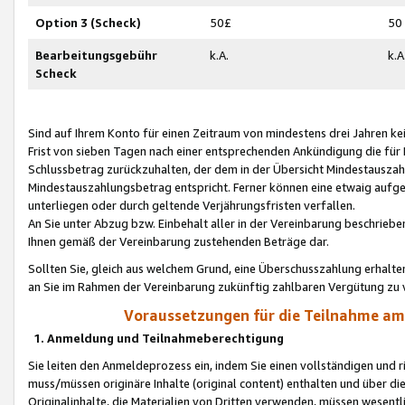
Option 3 (Scheck)
50£
50
Bearbeitungsgebühr
k.A.
k.A
Scheck
Sind auf Ihrem Konto für einen Zeitraum von mindestens drei Jahren kein
Frist von sieben Tagen nach einer entsprechenden Ankündigung die für
Schlussbetrag zurückzuhalten, der dem in der Übersicht Mindestausz
Mindestauszahlungsbetrag entspricht. Ferner können eine etwaig aufg
unterliegen oder durch geltende Verjährungsfristen verfallen.
An Sie unter Abzug bzw. Einbehalt aller in der Vereinbarung beschrieb
Ihnen gemäß der Vereinbarung zustehenden Beträge dar.
Sollten Sie, gleich aus welchem Grund, eine Überschusszahlung erhalte
an Sie im Rahmen der Vereinbarung zukünftig zahlbaren Vergütung zu 
Voraussetzungen für die Teilnahme a
1. Anmeldung und Teilnahmeberechtigung
Sie leiten den Anmeldeprozess ein, indem Sie einen vollständigen und 
muss/müssen originäre Inhalte (original content) enthalten und über d
Originalinhalte, die Materialien von Dritten verwenden, müssen wese