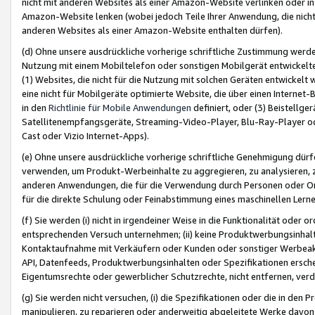
nicht mit anderen Websites als einer Amazon-Website verlinken oder i
Amazon-Website lenken (wobei jedoch Teile Ihrer Anwendung, die nich
anderen Websites als einer Amazon-Website enthalten dürfen).
(d) Ohne unsere ausdrückliche vorherige schriftliche Zustimmung werd
Nutzung mit einem Mobiltelefon oder sonstigen Mobilgerät entwickelt
(1) Websites, die nicht für die Nutzung mit solchen Geräten entwickelt
eine nicht für Mobilgeräte optimierte Website, die über einen Interne
in den
Richtlinie für Mobile Anwendungen
definiert, oder (3) Beistellge
Satellitenempfangsgeräte, Streaming-Video-Player, Blu-Ray-Player ode
Cast oder Vizio Internet-Apps).
(e) Ohne unsere ausdrückliche vorherige schriftliche Genehmigung dürfe
verwenden, um Produkt-Werbeinhalte zu aggregieren, zu analysieren, 
anderen Anwendungen, die für die Verwendung durch Personen oder Or
für die direkte Schulung oder Feinabstimmung eines maschinellen Lern
(f) Sie werden (i) nicht in irgendeiner Weise in die Funktionalität ode
entsprechenden Versuch unternehmen; (ii) keine Produktwerbungsinha
Kontaktaufnahme mit Verkäufern oder Kunden oder sonstiger Werbeaktiv
API, Datenfeeds, Produktwerbungsinhalten oder Spezifikationen erschei
Eigentumsrechte oder gewerblicher Schutzrechte, nicht entfernen, verd
(g) Sie werden nicht versuchen, (i) die Spezifikationen oder die in de
manipulieren, zu reparieren oder anderweitig abgeleitete Werke davon z