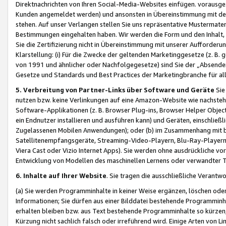
Direktnachrichten von Ihren Social-Media-Websites einfügen. vorausg
Kunden angemeldet werden) und ansonsten in Übereinstimmung mit der
stehen. Auf unser Verlangen stellen Sie uns repräsentative Mustermater
Bestimmungen eingehalten haben. Wir werden die Form und den Inhalt, di
Sie die Zertifizierung nicht in Übereinstimmung mit unserer Aufforderu
Klarstellung: (i) Für die Zwecke der geltenden Marketinggesetze (z. 
von 1991 und ähnlicher oder Nachfolgegesetze) sind Sie der „Absender“ j
Gesetze und Standards und Best Practices der Marketingbranche für 
5. Verbreitung von Partner-Links über Software und Geräte
Sie
nutzen bzw. keine Verlinkungen auf eine Amazon-Website wie nachsteh
Software-Applikationen (z. B. Browser Plug-ins, Browser Helper Objec
ein Endnutzer installieren und ausführen kann) und Geräten, einschlie
Zugelassenen Mobilen Anwendungen); oder (b) im Zusammenhang mit bzw.
Satellitenempfangsgeräte, Streaming-Video-Playern, Blu-Ray-Playern 
Viera Cast oder Vizio Internet Apps). Sie werden ohne ausdrückliche v
Entwicklung von Modellen des maschinellen Lernens oder verwandter 
6. Inhalte auf Ihrer Website
. Sie tragen die ausschließliche Verantwo
(a) Sie werden Programminhalte in keiner Weise ergänzen, löschen oder
Informationen; Sie dürfen aus einer Bilddatei bestehende Programminhal
erhalten bleiben bzw. aus Text bestehende Programminhalte so kürzen, 
Kürzung nicht sachlich falsch oder irreführend wird. Einige Arten von L