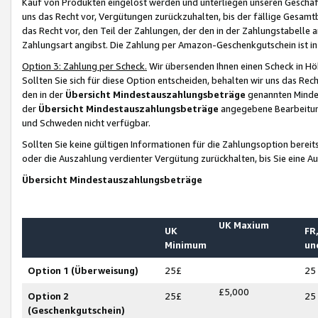
Kauf von Produkten eingelöst werden und unterliegen unseren Geschäf
uns das Recht vor, Vergütungen zurückzuhalten, bis der fällige Gesamt
das Recht vor, den Teil der Zahlungen, der den in der Zahlungstabelle 
Zahlungsart angibst. Die Zahlung per Amazon-Geschenkgutschein ist in
Option 3: Zahlung per Scheck.
Wir übersenden Ihnen einen Scheck in Höh
Sollten Sie sich für diese Option entscheiden, behalten wir uns das Rec
den in der
Übersicht Mindestauszahlungsbeträge
genannten Mindest
der
Übersicht Mindestauszahlungsbeträge
angegebene Bearbeitung
und Schweden nicht verfügbar.
Sollten Sie keine gültigen Informationen für die Zahlungsoption bereit
oder die Auszahlung verdienter Vergütung zurückhalten, bis Sie eine A
Übersicht Mindestauszahlungsbeträge
UK Maxium
UK
FR,
Minimum
un
Option 1 (Überweisung)
25£
25
£5,000
Option 2
25£
25
(Geschenkgutschein)