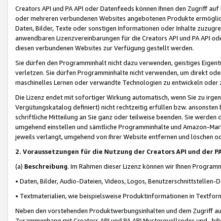
Creators API und PA API oder Datenfeeds können Ihnen den Zugriff auf D
oder mehreren verbundenen Websites angebotenen Produkte ermögliche
Daten, Bilder, Texte oder sonstigen Informationen oder Inhalte zuzugre
anwendbaren Lizenzvereinbarungen für die Creators API und PA API od
diesen verbundenen Websites zur Verfügung gestellt werden.
Sie dürfen den Programminhalt nicht dazu verwenden, geistiges Eigent
verletzen. Sie dürfen Programminhalte nicht verwenden, um direkt ode
maschinelles Lernen oder verwandte Technologien zu entwickeln oder zu
Die Lizenz endet mit sofortiger Wirkung automatisch, wenn Sie zu irg
Vergütungskatalog definiert) nicht rechtzeitig erfüllen bzw. ansonsten
schriftliche Mitteilung an Sie ganz oder teilweise beenden. Sie werden
umgehend einstellen und sämtliche Programminhalte und Amazon-Marke
jeweils verlangt, umgehend von Ihrer Website entfernen und löschen od
2. Voraussetzungen für die Nutzung der Creators API und der P
(a)
Beschreibung
. Im Rahmen dieser Lizenz können wir Ihnen Programmi
• Daten, Bilder, Audio-Dateien, Videos, Logos, Benutzerschnittstellen-
• Textmaterialien, wie beispielsweise Produktinformationen in Textfor
Neben den vorstehenden Produktwerbungsinhalten und dem Zugriff auf 
Zusammenhang mit Creators API und PA API Musterquellcodes und -bibli