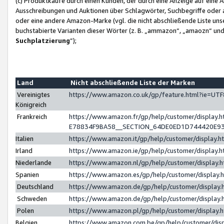
(c) Produktkäufe durch einen Kunden, der durch eine Anzeige auf eine 
Ausschreibungen und Auktionen über Schlagwörter, Suchbegriffe oder 
oder eine andere Amazon-Marke (vgl. die nicht abschließende Liste un
buchstabierte Varianten dieser Wörter (z. B. „ammazon“, „amaozn“ und „
Suchplatzierung
”);
Land
Nicht abschließende Liste der Marken
Vereinigtes
https://www.amazon.co.uk/gp/feature.html?ie=U
Königreich
Frankreich
https://www.amazon.fr/gp/help/customer/displa
E78834F9BA58__SECTION_64DE0ED1D744420E9
Italien
https://www.amazon.it/gp/help/customer/display
Irland
https://www.amazon.ie/gp/help/customer/displa
Niederlande
https://www.amazon.nl/gp/help/customer/display
Spanien
https://www.amazon.es/gp/help/customer/display
Deutschland
https://www.amazon.de/gp/help/customer/displa
Schweden
https://www.amazon.de/gp/help/customer/displa
Polen
https://www.amazon.pl/gp/help/customer/display
Belgien
https://www.amazon.com.be/gp/help/customer/d