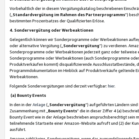
Vorbehaltlich der in diesem Vergütungskatalog beschriebenen Einschr
(„
Standardvergütung im Rahmen des Partnerprogramms
“) besc
bestimmten Prozentsatzes der Qualifizierten Erlöse.
4. Sondervergütung oder Werbeaktionen
Gelegentlich können wir Sonderprogramme oder Werbeaktionen auflegen,
oder alternative Vergütung („
Sondervergütung
”) zu verdienen. Amazo
Sonderprogramme oder Werbeaktionen jederzeit ganz oder teilweise einz
Sonderprogramme oder Werbeaktionen (auch Sonderprogramme oder We
Produktverkäufen kommt) disqualifizierende Ausschlusstatbestände, di
Programmdokumentation im Hinblick auf Produktverkäufe geltende E
Werbeaktionen.
Folgende Sondervergütungen sind derzeit verfügbar:
hier
.
(a) Bounty Events
In den in der
Anlage
(„
Sondervergütung
“) aufgeführten Ländern sind
Zusammenhang mit „
Bounty Events
“ die in dieser Ziffer 4 (a) besch
Bounty Event wie in der Anlage beschrieben anspruchsberechtigt sein mu
teilnehmende Startseite einer Amazon-Website aufruft und (2) der Kun
ausführt.
Amazon zahlt keine Sondervergütung, wenn das zugrundeliegende Boun