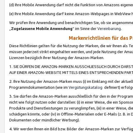
(d) Ihre Mobile Anwendung darf nicht die Funktion von Amazons eige
(e) Ihre Mobile Anwendung darf keine Amazon-Webpages in WebView 
Wir prüfen Ihre Anwendung und benachrichtigen Sie, ob sie angenomm
„
Zugelassene Mobile Anwendung
“ im Sinne der
Vereinbarung
.
Markenrichtlinien für das 
Diese Richtlinien gelten für die Nutzung der Marken, die wir Ihnen als 
müssen jederzeit strikt eingehalten werden, und jede Nutzung der Ama
Lizenzen bezüglich Ihrer Nutzung der Amazon-Marken.
1. SIE DÜRFEN DIE AMAZON-MARKEN AUSSCHLIESSLICH DURCH DARS
AUF EINER AMAZON-WEBSITE MITTELS EINES ENTSPRECHENDEN PART
2. Ihre Nutzung der Amazon-Marken muss (i) im Einklang mit der aktuells
Programmdokumentation (wie im
Vergütungskatalog
definiert) erfolg
3. Sie dürfen die Amazon-Marken ausschließlich für den in der Progr
nicht wie folgt nutzen oder darstellen: (i) in einer Weise, die ein Spo
Produkte und Dienstleistungen zu verunglimpfen, (iii) in einer Weise
schädigen könnte, oder (iv) in Offline-Materialien oder E-Mails (z. B.
Dokumenten oder mündlicher Werbung).
4. Wir werden Ihnen ein Bild bzw. Bilder der Amazon-Marken zur Verfüg