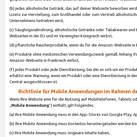
(b) jedes alkoholische Getränk, das auf deiner Webseite beworben wird
Lizenz zur Herstellung, zum Großhandel oder zum Vertrieb alkoholisch
Unternehmens betrieben wird,
(c) Säuglingsnahruhrung, alkoholische Getränke oder Tabakwaren und E
Webseiten in der EU und im Vereinigten Königreich wirbst,
(d) pflanzliche Raucherprodukte, wenn du für die Amazon-Webseite in B
(e) Produkte ohne medizinischen Verwendungszweck gemäß Anhang XVI 
Amazon-Webseite in Frankreich wirbst,
(f) jedes Produkt oder jede Dienstleistung, bei der es sich um ein Prod
erhältst eine Warnung, wenn ein Produkt oder eine Dienstleistung in de
Central ausgeschlossen ist.
Richtlinie für Mobile Anwendungen im Rahmen de
Wenn Ihre Website eine für die Nutzung auf Mobiltelefonen, Tablets 
„
Mobile Anwendung
“) enthält, gilt Folgendes:
(a) Ihre Mobile Anwendung muss in den App-Stores von Google Play, A
(b) Ihre Mobile Anwendung muss kostenlos heruntergeladen werden könn
(c) Ihre Mobile Anwendung muss originäre Inhalte haben,