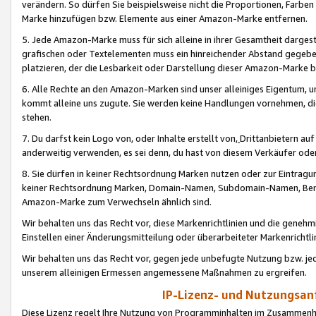
verändern. So dürfen Sie beispielsweise nicht die Proportionen, Farb
Marke hinzufügen bzw. Elemente aus einer Amazon-Marke entfernen.
5. Jede Amazon-Marke muss für sich alleine in ihrer Gesamtheit darge
grafischen oder Textelementen muss ein hinreichender Abstand gegebe
platzieren, der die Lesbarkeit oder Darstellung dieser Amazon-Marke b
6. Alle Rechte an den Amazon-Marken sind unser alleiniges Eigentum, 
kommt alleine uns zugute. Sie werden keine Handlungen vornehmen, 
stehen.
7. Du darfst kein Logo von, oder Inhalte erstellt von,
Drittanbietern au
anderweitig verwenden, es sei denn, du hast von diesem Verkäufer oder
8. Sie dürfen in keiner Rechtsordnung Marken nutzen oder zur Eintragu
keiner Rechtsordnung Marken, Domain-Namen, Subdomain-Namen, Benu
Amazon-Marke zum Verwechseln ähnlich sind.
Wir behalten uns das Recht vor, diese Markenrichtlinien und die gene
Einstellen einer Änderungsmitteilung oder überarbeiteter Markenricht
Wir behalten uns das Recht vor, gegen jede unbefugte Nutzung bzw. jede 
unserem alleinigen Ermessen angemessene Maßnahmen zu ergreifen.
IP-Lizenz- und Nutzungsan
Diese Lizenz regelt Ihre Nutzung von Programminhalten im Zusammen