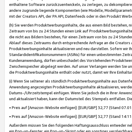
enthaltene Software zurückzuentwickeln, zu zerlegen, zu dekompilier
andere zugrunde liegende Komponenten (wie Modelle, Modellparameter
mit der Creators API, der PA API, Datenfeeds oder in den Produkt Werb
(h) Sie werden Produktwerbungsinhalte, die aus einem Bild bestehen, ni
Zeitraum von bis zu 24 Stunden einen Link auf Produktwerbungsinhalte
die nicht aus Bildern bestehen, für einen Zeitraum von bis zu 24 Stund
Ablauf dieses Zeitraums durch entsprechende Anfrage an die Creators 
Produktwerbungsinhalte aktualisieren und neu darstellen. Sofern wir Ih
Standardidentifikationsnummern (ASINs) für einen unbestimmten Zeitra
Kundenanwendung, dürfen unbeschadet des Vorstehenden Produktwerbu
Zwischenspeicher abgelegt werden. Auf unser Verlangen werden Sie un
die Produktwerbungsinhalte enthält oder nutzt, damit wir Ihre Einhalt
(i) Wenn Sie seltener als stündlich Produktwerbungsinhalte aus Datenfe
Anwendung angezeigten Produktwerbungsinhalte aktualisieren, werden 
Datums-/Uhrzeitstempel einfügen. Wenn Sie jedoch die in Ihrer Anwe
und aktualisiert haben, kann der Datumsteil des Stempels entfallen. Dies
• Preis auf [Amazon-Website einfügen]: [EUR/GBP] 32,77 (Stand 07.01.
• Preis auf [Amazon-Website einfügen]: [EUR/GBP] 32,77 (Stand 14:11 
Außerdem müssen Sie den folgenden Haftungsausschluss entweder neb
ein Pop-up-Fenster, ein Pop-up-Skript oder ein sonstiges vergleichba