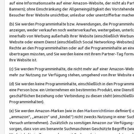
auf eine Informationsseite auf einer Amazon-Website, der nicht als Part
Bannern); ohne Einschränkung der Allgemeingültigkeit des Vorstehende
Besucher Ihrer Website unsichtbar, unlesbar oder unentzifferbar mache
(b) Sie werden Programminhalte bzw. Anwendungen, die Programminhalt
anzeigen, weder verkaufen noch weiterverkaufen, weitergeben, unterli
innerhalb von Werbung außerhalb Ihrer Website (einschließlich Werbun
Website oder einem Dienst (einschließlich Social Networking-Website
Rechte an den Programminhalten oder auf die Programminhalte an eine a
übertragen müssten, und Sie werden keine mit Ihrem Partner-Tag formati
Ihre Website ist.
(c) Sie werden Programminhalte, die nicht mehr auf einer Amazon-Websit
mehr zur Nutzung zur Verfügung stehen, umgehend von Ihrer Website e
(d) Sie werden keine Programminhalte, einschließlich in den Programmin
eine Person bzw. ein Unternehmen ein bestimmtes Produkt, eine Dienstle
geschäftlichen Beziehung oder Verbindung zu diesen steht (einschließli
Programminhalten).
(e) Sie werden Amazon-Marken (wie in den
Markenrichtlinien
definiert) 
„ammazon“, „amaozn“ und „kindel“) nicht zwecks Nutzung in einer Suc
Versuch unternehmen). Zusätzlich zu sonstigen Amazon zur Verfügung 
sorgen, dass von uns benannte Suchmaschinen Geschützte Begriffe (wie 