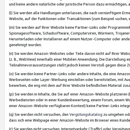
und keine andere natürliche oder juristische Person dazu ermächtigen, a
(l) Sie werden alle Handlungen unterlassen, die nach vernünftigem Erme
Website, auf der Funktionen oder Transaktionen (zum Beispiel suchen, s
(m) Sie werden auf Ihrer Website keine Partner-Links oder Programmin
Spionagesoftware, Schadsoftware, Computerviren, Würmern, Trojaner
Herunterladen oder Installieren auf einem Nutzer-Computer oder ande
genehmigt wurden.
(n) Sie werden Amazon-Websites oder Teile davon nicht auf Ihrer Websi
(z. B., WebView) innerhalb einer Mobilen Anwendung. Die Darstellung ein
Teilnahmevoraussetzungen stellt jedoch keinen Verstoß gegen diese Zif
(o) Sie werden keine Partner-Links oder andere Inhalte, die eine Am
Werbeseiten oder Layer-Werbung einstellen oder bereitstellen, mit Au
bewerben, die eng mit dem auf Ihrer Website befindlichen Material z
(p) Sie werden in Inhalte, die Sie auf einer Amazon-Website platzier
Werbediensten oder in einer Kundenbewertung, einem Forum, einem Wun
einer Amazon-Website verfügbaren Kontext) keine Partner-Links integr
(q) Sie werden nicht versuchen, den
Vergütungskatalog
zu umgehen oder
dass sich eine Webpage einer Amazon-Website im Browser eines Kunden 
(r) Sie werden nicht versuchen, Internetverkehr (Traffic) oder Vergü