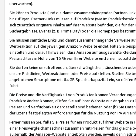
überwachen).
Sie können Produkte (und die damit zusammenhängenden Partner-Links)
hinzufügen. Partner-Links müssen auf Produkte (wie im Produktkatalog de
sich zusätzlich originäre Inhalte auf Ihrer Website befinden, die für 
Suchergebnisse, Events (z. B. Prime Day) oder die Homepages bestimmte
Sie müssen sämtliche Links und damit zusammenhängende Verweise auf z
Werbeaktion auf der jeweiligen Amazon-Website endet. Falls Sie beisp
einstellen und darauf hinweisen, dass Amazon auf ausgewählte Kleidun
Preisnachlass in Höhe von 15 % von Ihrer Website entfernen, sobald di
Sie dürfen keine unzutreffenden, überschwänglichen, täuschenden od
unsere Richtlinien, Werbeaktionen oder Preise aufstellen. Stellen Sie 
angebotenen Smartphone mit 64 GB Speicherkapazität ein, so dürfen S
führt.
Die Preise und die Verfügbarkeit von Produkten können Veränderungen 
Produkte ändern können, dürfen Sie auf Ihrer Website nur Angaben zu P
Preisen und Verfügbarkeit dargestellt sind bedienen oder (b) Sie Daten
der Lizenz festgelegten Anforderungen für die Nutzung von PA API einh
Ferner müssen Sie, falls Sie Preise für ein Produkt auf Ihrer Website in 
einer Preisvergleichsmaschine) zusammen mit Preisen für das gleiche o
außerhalb der Amazon-Website angeboten werden, jeweils den niedrigst