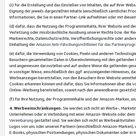
(c) für die Erstellung und das Einstellen von Inhalten, die auf Ihrer We
Eignung der jeweils dargestellten Inhalte (einschließlich sämtlicher 
Informationen, die Sie in einen Partner-Link aufnehmen oder mit diese
(d) dafür, dass die Nutzung der Programminhalte, Ihrer Website und des 
Verletzung oder missbräuchliche Ausübung unserer Rechte bzw. der Recht
Markenrechte, Datenschutzrechte, Veröffentlichungsrechte oder anderer
Einhaltung der
Amazon Anti-Fälschungsrichtlinien für das Partnerpro
(e) dafür, die Verwendung von Cookies, Pixeln und anderen Technologien
Besuchern gesammelten Daten in Übereinstimmung mit den geltenden Ge
und angemessen darzustellen und auf andere Weise die geltenden geset
in sonstiger Weise, einschließlich des ggf. anzuzeigenden Hinweises, d
Werbeanzeigen bereitstellen, von den Besuchern Ihrer Website unmitte
Cookies erkennen können und dafür, dass Sie Informationen über die v
Online-Werbung bereitstellen, soweit nach den anwendbaren gesetzlic
(f) für Ihre Nutzung, der Programminhalte und der Amazon-Marken, u
4. Werbeeinschränkungen.
Sie werden sich nicht an Werbe-, Market
Unternehmen oder in Verbindung mit einer Amazon-Website oder dem Pa
Vereinbarung
gestattet sind. Sie werden sich nicht an Werbeaktivitäten
Logos von uns oder unseren Partnern (einschließlich Amazon-Marken), 
E-Books, physischen Postsendungen, physischen Dokumenten oder in 