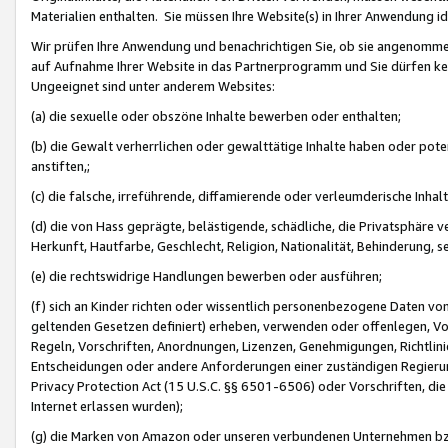
Materialien enthalten. Sie müssen Ihre Website(s) in Ihrer Anwendung ide
Wir prüfen Ihre Anwendung und benachrichtigen Sie, ob sie angenommen
auf Aufnahme Ihrer Website in das Partnerprogramm und Sie dürfen kei
Ungeeignet sind unter anderem Websites:
(a) die sexuelle oder obszöne Inhalte bewerben oder enthalten;
(b) die Gewalt verherrlichen oder gewalttätige Inhalte haben oder pot
anstiften,;
(c) die falsche, irreführende, diffamierende oder verleumderische Inha
(d) die von Hass geprägte, belästigende, schädliche, die Privatsphäre v
Herkunft, Hautfarbe, Geschlecht, Religion, Nationalität, Behinderung, 
(e) die rechtswidrige Handlungen bewerben oder ausführen;
(f) sich an Kinder richten oder wissentlich personenbezogene Daten vo
geltenden Gesetzen definiert) erheben, verwenden oder offenlegen, Vo
Regeln, Vorschriften, Anordnungen, Lizenzen, Genehmigungen, Richtlini
Entscheidungen oder andere Anforderungen einer zuständigen Regierung
Privacy Protection Act (15 U.S.C. §§ 6501-6506) oder Vorschriften, di
Internet erlassen wurden);
(g) die Marken von Amazon oder unseren verbundenen Unternehmen b