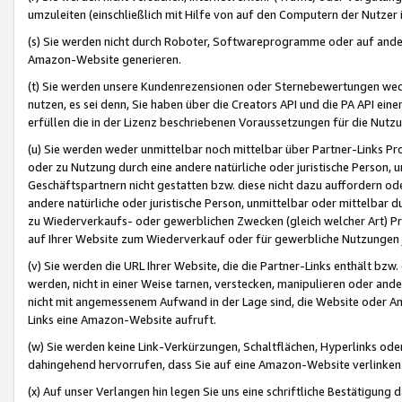
umzuleiten (einschließlich mit Hilfe von auf den Computern der Nutzer i
(s) Sie werden nicht durch Roboter, Softwareprogramme oder auf andere
Amazon-Website generieren.
(t) Sie werden unsere Kundenrezensionen oder Sternebewertungen wed
nutzen, es sei denn, Sie haben über die Creators API und die PA API e
erfüllen die in der Lizenz beschriebenen Voraussetzungen für die Nutzu
(u) Sie werden weder unmittelbar noch mittelbar über Partner-Links P
oder zu Nutzung durch eine andere natürliche oder juristische Person,
Geschäftspartnern nicht gestatten bzw. diese nicht dazu auffordern od
andere natürliche oder juristische Person, unmittelbar oder mittelbar
zu Wiederverkaufs- oder gewerblichen Zwecken (gleich welcher Art) 
auf Ihrer Website zum Wiederverkauf oder für gewerbliche Nutzungen 
(v) Sie werden die URL Ihrer Website, die die Partner-Links enthält b
werden, nicht in einer Weise tarnen, verstecken, manipulieren oder and
nicht mit angemessenem Aufwand in der Lage sind, die Website oder A
Links eine Amazon-Website aufruft.
(w) Sie werden keine Link-Verkürzungen, Schaltflächen, Hyperlinks ode
dahingehend hervorrufen, dass Sie auf eine Amazon-Website verlinken
(x) Auf unser Verlangen hin legen Sie uns eine schriftliche Bestätigung