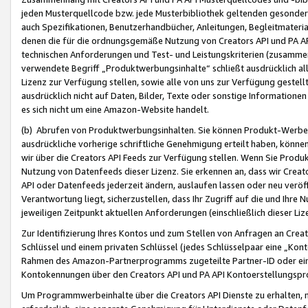
jeden Musterquellcode bzw. jede Musterbibliothek geltenden gesonder
auch Spezifikationen, Benutzerhandbücher, Anleitungen, Begleitmaterial
denen die für die ordnungsgemäße Nutzung von Creators API und PA A
technischen Anforderungen und Test- und Leistungskriterien (zusammen
verwendete Begriff „Produktwerbungsinhalte“ schließt ausdrücklich al
Lizenz zur Verfügung stellen, sowie alle von uns zur Verfügung gestel
ausdrücklich nicht auf Daten, Bilder, Texte oder sonstige Informatione
es sich nicht um eine Amazon-Website handelt.
(b) Abrufen von Produktwerbungsinhalten. Sie können Produkt-Werbein
ausdrückliche vorherige schriftliche Genehmigung erteilt haben, könn
wir über die Creators API Feeds zur Verfügung stellen. Wenn Sie Produk
Nutzung von Datenfeeds dieser Lizenz. Sie erkennen an, dass wir Creat
API oder Datenfeeds jederzeit ändern, auslaufen lassen oder neu veröffe
Verantwortung liegt, sicherzustellen, dass Ihr Zugriff auf die und Ihr
jeweiligen Zeitpunkt aktuellen Anforderungen (einschließlich dieser Liz
Zur Identifizierung Ihres Kontos und zum Stellen von Anfragen an Crea
Schlüssel und einem privaten Schlüssel (jedes Schlüsselpaar eine „Kon
Rahmen des Amazon-Partnerprogramms zugeteilte Partner-ID oder ein
Kontokennungen über den Creators API und PA API Kontoerstellungspro
Um Programmwerbeinhalte über die Creators API Dienste zu erhalten, m