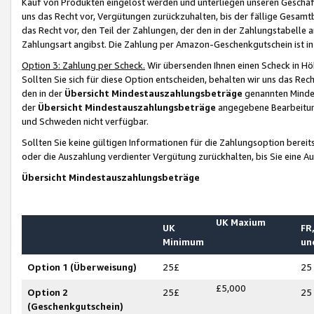
Kauf von Produkten eingelöst werden und unterliegen unseren Geschäf
uns das Recht vor, Vergütungen zurückzuhalten, bis der fällige Gesamt
das Recht vor, den Teil der Zahlungen, der den in der Zahlungstabelle 
Zahlungsart angibst. Die Zahlung per Amazon-Geschenkgutschein ist in
Option 3: Zahlung per Scheck.
Wir übersenden Ihnen einen Scheck in Höh
Sollten Sie sich für diese Option entscheiden, behalten wir uns das Rec
den in der
Übersicht Mindestauszahlungsbeträge
genannten Mindest
der
Übersicht Mindestauszahlungsbeträge
angegebene Bearbeitung
und Schweden nicht verfügbar.
Sollten Sie keine gültigen Informationen für die Zahlungsoption bereit
oder die Auszahlung verdienter Vergütung zurückhalten, bis Sie eine A
Übersicht Mindestauszahlungsbeträge
UK Maxium
UK
FR,
Minimum
un
Option 1 (Überweisung)
25£
25
£5,000
Option 2
25£
25
(Geschenkgutschein)