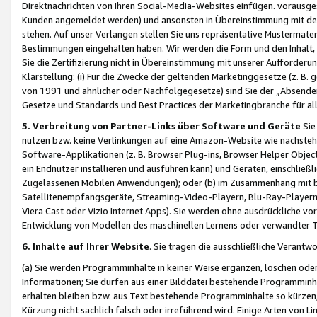
Direktnachrichten von Ihren Social-Media-Websites einfügen. vorausg
Kunden angemeldet werden) und ansonsten in Übereinstimmung mit der
stehen. Auf unser Verlangen stellen Sie uns repräsentative Mustermater
Bestimmungen eingehalten haben. Wir werden die Form und den Inhalt, di
Sie die Zertifizierung nicht in Übereinstimmung mit unserer Aufforderu
Klarstellung: (i) Für die Zwecke der geltenden Marketinggesetze (z. 
von 1991 und ähnlicher oder Nachfolgegesetze) sind Sie der „Absender“ j
Gesetze und Standards und Best Practices der Marketingbranche für 
5. Verbreitung von Partner-Links über Software und Geräte
Sie
nutzen bzw. keine Verlinkungen auf eine Amazon-Website wie nachsteh
Software-Applikationen (z. B. Browser Plug-ins, Browser Helper Objec
ein Endnutzer installieren und ausführen kann) und Geräten, einschlie
Zugelassenen Mobilen Anwendungen); oder (b) im Zusammenhang mit bzw.
Satellitenempfangsgeräte, Streaming-Video-Playern, Blu-Ray-Playern 
Viera Cast oder Vizio Internet Apps). Sie werden ohne ausdrückliche v
Entwicklung von Modellen des maschinellen Lernens oder verwandter 
6. Inhalte auf Ihrer Website
. Sie tragen die ausschließliche Verantwo
(a) Sie werden Programminhalte in keiner Weise ergänzen, löschen oder
Informationen; Sie dürfen aus einer Bilddatei bestehende Programminhal
erhalten bleiben bzw. aus Text bestehende Programminhalte so kürzen, 
Kürzung nicht sachlich falsch oder irreführend wird. Einige Arten von L