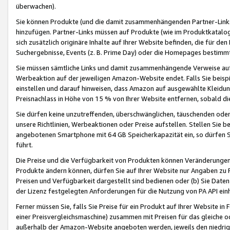
überwachen).
Sie können Produkte (und die damit zusammenhängenden Partner-Links)
hinzufügen. Partner-Links müssen auf Produkte (wie im Produktkatalog de
sich zusätzlich originäre Inhalte auf Ihrer Website befinden, die für 
Suchergebnisse, Events (z. B. Prime Day) oder die Homepages bestimmte
Sie müssen sämtliche Links und damit zusammenhängende Verweise auf z
Werbeaktion auf der jeweiligen Amazon-Website endet. Falls Sie beisp
einstellen und darauf hinweisen, dass Amazon auf ausgewählte Kleidun
Preisnachlass in Höhe von 15 % von Ihrer Website entfernen, sobald di
Sie dürfen keine unzutreffenden, überschwänglichen, täuschenden od
unsere Richtlinien, Werbeaktionen oder Preise aufstellen. Stellen Sie 
angebotenen Smartphone mit 64 GB Speicherkapazität ein, so dürfen S
führt.
Die Preise und die Verfügbarkeit von Produkten können Veränderungen 
Produkte ändern können, dürfen Sie auf Ihrer Website nur Angaben zu P
Preisen und Verfügbarkeit dargestellt sind bedienen oder (b) Sie Daten
der Lizenz festgelegten Anforderungen für die Nutzung von PA API einh
Ferner müssen Sie, falls Sie Preise für ein Produkt auf Ihrer Website in 
einer Preisvergleichsmaschine) zusammen mit Preisen für das gleiche o
außerhalb der Amazon-Website angeboten werden, jeweils den niedrigst