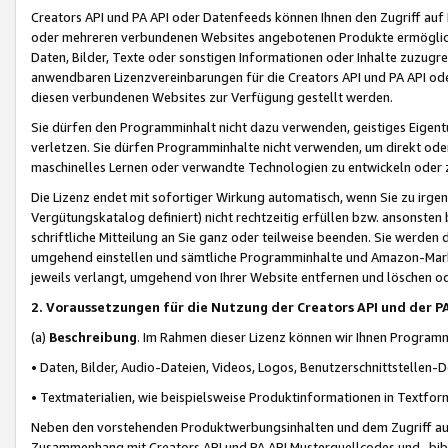
Creators API und PA API oder Datenfeeds können Ihnen den Zugriff auf D
oder mehreren verbundenen Websites angebotenen Produkte ermögliche
Daten, Bilder, Texte oder sonstigen Informationen oder Inhalte zuzugre
anwendbaren Lizenzvereinbarungen für die Creators API und PA API od
diesen verbundenen Websites zur Verfügung gestellt werden.
Sie dürfen den Programminhalt nicht dazu verwenden, geistiges Eigent
verletzen. Sie dürfen Programminhalte nicht verwenden, um direkt ode
maschinelles Lernen oder verwandte Technologien zu entwickeln oder zu
Die Lizenz endet mit sofortiger Wirkung automatisch, wenn Sie zu irg
Vergütungskatalog definiert) nicht rechtzeitig erfüllen bzw. ansonsten
schriftliche Mitteilung an Sie ganz oder teilweise beenden. Sie werden
umgehend einstellen und sämtliche Programminhalte und Amazon-Marke
jeweils verlangt, umgehend von Ihrer Website entfernen und löschen od
2. Voraussetzungen für die Nutzung der Creators API und der P
(a)
Beschreibung
. Im Rahmen dieser Lizenz können wir Ihnen Programmi
• Daten, Bilder, Audio-Dateien, Videos, Logos, Benutzerschnittstellen-
• Textmaterialien, wie beispielsweise Produktinformationen in Textfor
Neben den vorstehenden Produktwerbungsinhalten und dem Zugriff auf 
Zusammenhang mit Creators API und PA API Musterquellcodes und -bibli