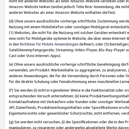
nicht mit anderen Websites als einer Amazon-Website verlinken oder i
Amazon-Website lenken (wobei jedoch Teile Ihrer Anwendung, die nich
anderen Websites als einer Amazon-Website enthalten dürfen).
(d) Ohne unsere ausdrückliche vorherige schriftliche Zustimmung werd
Nutzung mit einem Mobiltelefon oder sonstigen Mobilgerät entwickelt
(1) Websites, die nicht für die Nutzung mit solchen Geräten entwickelt
eine nicht für Mobilgeräte optimierte Website, die über einen Interne
in den
Richtlinie für Mobile Anwendungen
definiert, oder (3) Beistellge
Satellitenempfangsgeräte, Streaming-Video-Player, Blu-Ray-Player ode
Cast oder Vizio Internet-Apps).
(e) Ohne unsere ausdrückliche vorherige schriftliche Genehmigung dürfe
verwenden, um Produkt-Werbeinhalte zu aggregieren, zu analysieren, 
anderen Anwendungen, die für die Verwendung durch Personen oder Or
für die direkte Schulung oder Feinabstimmung eines maschinellen Lern
(f) Sie werden (i) nicht in irgendeiner Weise in die Funktionalität ode
entsprechenden Versuch unternehmen; (ii) keine Produktwerbungsinha
Kontaktaufnahme mit Verkäufern oder Kunden oder sonstiger Werbeaktiv
API, Datenfeeds, Produktwerbungsinhalten oder Spezifikationen erschei
Eigentumsrechte oder gewerblicher Schutzrechte, nicht entfernen, verd
(g) Sie werden nicht versuchen, (i) die Spezifikationen oder die in de
manipulieren, zu reparieren oder anderweitig abgeleitete Werke davon z