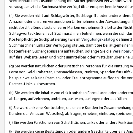
Werbeinhalte im Zusammenhang mit Suchergebnissen verwendet werden,
vorausgesetzt die Suchmaschine verfügt über entsprechende Ausschlu
(f) Sie werden nicht auf Schlagwörter, Suchbegriffe oder andere Ident
Amazon oder unseren verbundenen Unternehmen oder Abwandlungen bzw
nicht abschließende Liste unserer Marken entnehmen Sie bitte der Nich
Schlagwortauktionen auf Suchmaschinen teilnehmen, wenn die sich da
Kostenpflichtige Suchplatzierung (wie im
Vergütungskatalog
definiert
Suchmaschinen Links zur Verfügung stellen, damit Sie bei allgemeinen I
kostenfreien Suchergebnissen) auftauchen, solange Sie die
Vereinbaru
auf Ihre Website leiten und nicht unmittelbar oder mittelbar über eine
(g) Sie werden natürlichen oder juristischen Personen für die Nutzung 
Form von Geld, Rabatten, Preisnachlässen, Punkten, Spenden für Hilfs
beispielsweise keine Prämien- oder Treueprogramme auflegen, die Anrei
Partner-Links zu besuchen.
(h) Sie werden die Inhalte von elektronischen Formularen oder anderem M
abfangen, aufzeichnen, umleiten, auslesen, auslegen oder ausfüllen.
(i) Sie werden keine Kontodaten, die unsere Kunden im Zusammenhang 
Kunden der Amazon-Websites), abfragen, erheben, einholen, speichern,
(j) Sie werden Funktionen von Schaltflächen, Links oder andere Funkti
(k) Sie werden keine Bestellungen oder andere Geschäfte über eine Ama