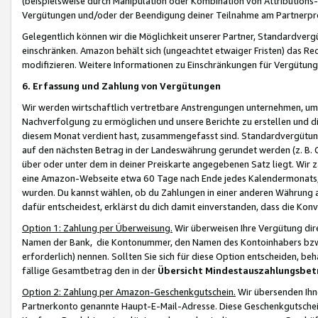
(beispielsweise durch Manipulation oder Kombination von Attributions-
Vergütungen und/oder der Beendigung deiner Teilnahme am Partnerp
Gelegentlich können wir die Möglichkeit unserer Partner, Standardv
einschränken. Amazon behält sich (ungeachtet etwaiger Fristen) das Re
modifizieren. Weitere Informationen zu Einschränkungen für Vergütung
6. Erfassung und Zahlung von Vergütungen
Wir werden wirtschaftlich vertretbare Anstrengungen unternehmen, um 
Nachverfolgung zu ermöglichen und unsere Berichte zu erstellen und di
diesem Monat verdient hast, zusammengefasst sind. Standardvergütung
auf den nächsten Betrag in der Landeswährung gerundet werden (z. B. C
über oder unter dem in deiner Preiskarte angegebenen Satz liegt. Wir
eine Amazon-Webseite etwa 60 Tage nach Ende jedes Kalendermonats, i
wurden. Du kannst wählen, ob du Zahlungen in einer anderen Währung
dafür entscheidest, erklärst du dich damit einverstanden, dass die K
Option 1: Zahlung per Überweisung.
Wir überweisen Ihre Vergütung dir
Namen der Bank, die Kontonummer, den Namen des Kontoinhabers bzw. a
erforderlich) nennen. Sollten Sie sich für diese Option entscheiden, be
fällige Gesamtbetrag den in der
Übersicht Mindestauszahlungsbet
Option 2: Zahlung per Amazon-Geschenkgutschein.
Wir übersenden Ihne
Partnerkonto genannte Haupt-E-Mail-Adresse. Diese Geschenkgutschei