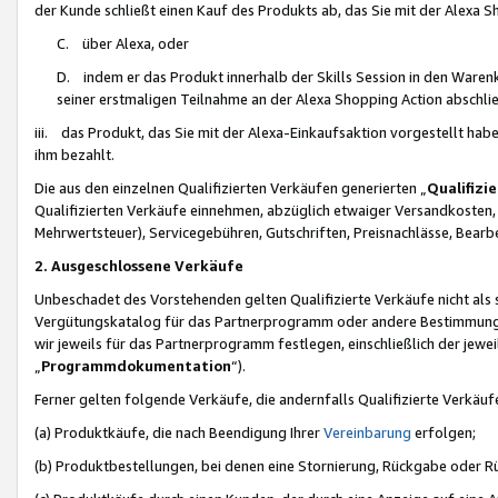
der Kunde schließt einen Kauf des Produkts ab, das Sie mit der Alexa 
C. über Alexa, oder
D. indem er das Produkt innerhalb der Skills Session in den Waren
seiner erstmaligen Teilnahme an der Alexa Shopping Action abschlie
iii. das Produkt, das Sie mit der Alexa-Einkaufsaktion vorgestellt ha
ihm bezahlt.
Die aus den einzelnen Qualifizierten Verkäufen generierten „
Qualifizi
Qualifizierten Verkäufe einnehmen, abzüglich etwaiger Versandkosten
Mehrwertsteuer), Servicegebühren, Gutschriften, Preisnachlässe, Bear
2. Ausgeschlossene Verkäufe
Unbeschadet des Vorstehenden gelten Qualifizierte Verkäufe nicht als
Vergütungskatalog für das Partnerprogramm oder andere Bestimmungen,
wir jeweils für das Partnerprogramm festlegen, einschließlich der jewe
„
Programmdokumentation
“).
Ferner gelten folgende Verkäufe, die andernfalls Qualifizierte Verkä
(a) Produktkäufe, die nach Beendigung Ihrer
Vereinbarung
erfolgen;
(b) Produktbestellungen, bei denen eine Stornierung, Rückgabe oder R