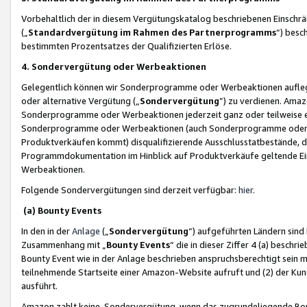
Vorbehaltlich der in diesem Vergütungskatalog beschriebenen Einschr
(„
Standardvergütung im Rahmen des Partnerprogramms
“) besc
bestimmten Prozentsatzes der Qualifizierten Erlöse.
4. Sondervergütung oder Werbeaktionen
Gelegentlich können wir Sonderprogramme oder Werbeaktionen auflegen,
oder alternative Vergütung („
Sondervergütung
”) zu verdienen. Amazo
Sonderprogramme oder Werbeaktionen jederzeit ganz oder teilweise einz
Sonderprogramme oder Werbeaktionen (auch Sonderprogramme oder We
Produktverkäufen kommt) disqualifizierende Ausschlusstatbestände, di
Programmdokumentation im Hinblick auf Produktverkäufe geltende E
Werbeaktionen.
Folgende Sondervergütungen sind derzeit verfügbar:
hier
.
(a) Bounty Events
In den in der
Anlage
(„
Sondervergütung
“) aufgeführten Ländern sind
Zusammenhang mit „
Bounty Events
“ die in dieser Ziffer 4 (a) besch
Bounty Event wie in der Anlage beschrieben anspruchsberechtigt sein mu
teilnehmende Startseite einer Amazon-Website aufruft und (2) der Kun
ausführt.
Amazon zahlt keine Sondervergütung, wenn das zugrundeliegende Boun