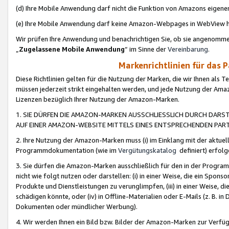
(d) Ihre Mobile Anwendung darf nicht die Funktion von Amazons eige
(e) Ihre Mobile Anwendung darf keine Amazon-Webpages in WebView 
Wir prüfen Ihre Anwendung und benachrichtigen Sie, ob sie angenomm
„
Zugelassene Mobile Anwendung
“ im Sinne der
Vereinbarung
.
Markenrichtlinien für das 
Diese Richtlinien gelten für die Nutzung der Marken, die wir Ihnen als 
müssen jederzeit strikt eingehalten werden, und jede Nutzung der Ama
Lizenzen bezüglich Ihrer Nutzung der Amazon-Marken.
1. SIE DÜRFEN DIE AMAZON-MARKEN AUSSCHLIESSLICH DURCH DARS
AUF EINER AMAZON-WEBSITE MITTELS EINES ENTSPRECHENDEN PART
2. Ihre Nutzung der Amazon-Marken muss (i) im Einklang mit der aktuells
Programmdokumentation (wie im
Vergütungskatalog
definiert) erfolg
3. Sie dürfen die Amazon-Marken ausschließlich für den in der Progr
nicht wie folgt nutzen oder darstellen: (i) in einer Weise, die ein Spo
Produkte und Dienstleistungen zu verunglimpfen, (iii) in einer Weise
schädigen könnte, oder (iv) in Offline-Materialien oder E-Mails (z. B.
Dokumenten oder mündlicher Werbung).
4. Wir werden Ihnen ein Bild bzw. Bilder der Amazon-Marken zur Verfüg