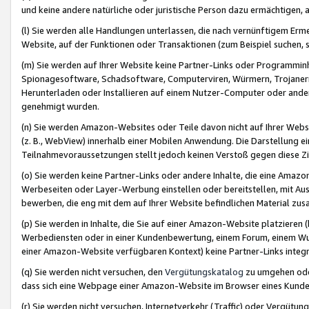
und keine andere natürliche oder juristische Person dazu ermächtigen, a
(l) Sie werden alle Handlungen unterlassen, die nach vernünftigem Erme
Website, auf der Funktionen oder Transaktionen (zum Beispiel suchen, s
(m) Sie werden auf Ihrer Website keine Partner-Links oder Programmin
Spionagesoftware, Schadsoftware, Computerviren, Würmern, Trojaner
Herunterladen oder Installieren auf einem Nutzer-Computer oder ande
genehmigt wurden.
(n) Sie werden Amazon-Websites oder Teile davon nicht auf Ihrer Websi
(z. B., WebView) innerhalb einer Mobilen Anwendung. Die Darstellung ein
Teilnahmevoraussetzungen stellt jedoch keinen Verstoß gegen diese Zif
(o) Sie werden keine Partner-Links oder andere Inhalte, die eine Am
Werbeseiten oder Layer-Werbung einstellen oder bereitstellen, mit Au
bewerben, die eng mit dem auf Ihrer Website befindlichen Material z
(p) Sie werden in Inhalte, die Sie auf einer Amazon-Website platzier
Werbediensten oder in einer Kundenbewertung, einem Forum, einem Wun
einer Amazon-Website verfügbaren Kontext) keine Partner-Links integr
(q) Sie werden nicht versuchen, den
Vergütungskatalog
zu umgehen oder
dass sich eine Webpage einer Amazon-Website im Browser eines Kunden 
(r) Sie werden nicht versuchen, Internetverkehr (Traffic) oder Vergü