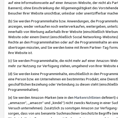
auf eine Informationsseite auf einer Amazon-Website, der nicht als Part
Bannern); ohne Einschränkung der Allgemeingültigkeit des Vorstehende
Besucher Ihrer Website unsichtbar, unlesbar oder unentzifferbar mache
(b) Sie werden Programminhalte bzw. Anwendungen, die Programminhalt
anzeigen, weder verkaufen noch weiterverkaufen, weitergeben, unterli
innerhalb von Werbung außerhalb Ihrer Website (einschließlich Werbun
Website oder einem Dienst (einschließlich Social Networking-Website
Rechte an den Programminhalten oder auf die Programminhalte an eine a
übertragen müssten, und Sie werden keine mit Ihrem Partner-Tag formati
Ihre Website ist.
(c) Sie werden Programminhalte, die nicht mehr auf einer Amazon-Websit
mehr zur Nutzung zur Verfügung stehen, umgehend von Ihrer Website e
(d) Sie werden keine Programminhalte, einschließlich in den Programmin
eine Person bzw. ein Unternehmen ein bestimmtes Produkt, eine Dienstle
geschäftlichen Beziehung oder Verbindung zu diesen steht (einschließli
Programminhalten).
(e) Sie werden Amazon-Marken (wie in den
Markenrichtlinien
definiert) 
„ammazon“, „amaozn“ und „kindel“) nicht zwecks Nutzung in einer Suc
Versuch unternehmen). Zusätzlich zu sonstigen Amazon zur Verfügung 
sorgen, dass von uns benannte Suchmaschinen Geschützte Begriffe (wie 