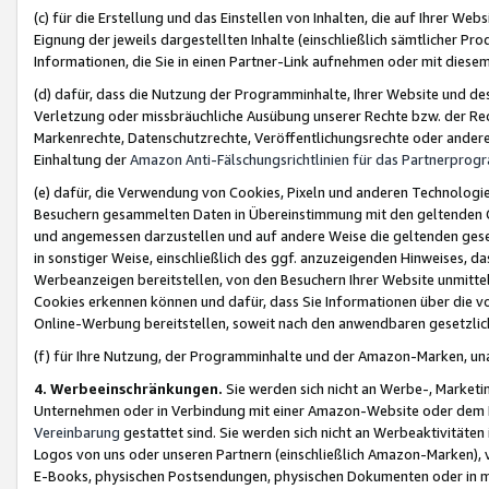
(c) für die Erstellung und das Einstellen von Inhalten, die auf Ihrer We
Eignung der jeweils dargestellten Inhalte (einschließlich sämtlicher 
Informationen, die Sie in einen Partner-Link aufnehmen oder mit diese
(d) dafür, dass die Nutzung der Programminhalte, Ihrer Website und des 
Verletzung oder missbräuchliche Ausübung unserer Rechte bzw. der Recht
Markenrechte, Datenschutzrechte, Veröffentlichungsrechte oder anderer
Einhaltung der
Amazon Anti-Fälschungsrichtlinien für das Partnerpro
(e) dafür, die Verwendung von Cookies, Pixeln und anderen Technologien
Besuchern gesammelten Daten in Übereinstimmung mit den geltenden Ge
und angemessen darzustellen und auf andere Weise die geltenden geset
in sonstiger Weise, einschließlich des ggf. anzuzeigenden Hinweises, d
Werbeanzeigen bereitstellen, von den Besuchern Ihrer Website unmitte
Cookies erkennen können und dafür, dass Sie Informationen über die v
Online-Werbung bereitstellen, soweit nach den anwendbaren gesetzlic
(f) für Ihre Nutzung, der Programminhalte und der Amazon-Marken, u
4. Werbeeinschränkungen.
Sie werden sich nicht an Werbe-, Market
Unternehmen oder in Verbindung mit einer Amazon-Website oder dem Pa
Vereinbarung
gestattet sind. Sie werden sich nicht an Werbeaktivitäten
Logos von uns oder unseren Partnern (einschließlich Amazon-Marken), 
E-Books, physischen Postsendungen, physischen Dokumenten oder in 