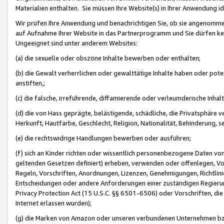
Materialien enthalten. Sie müssen Ihre Website(s) in Ihrer Anwendung ide
Wir prüfen Ihre Anwendung und benachrichtigen Sie, ob sie angenommen
auf Aufnahme Ihrer Website in das Partnerprogramm und Sie dürfen kei
Ungeeignet sind unter anderem Websites:
(a) die sexuelle oder obszöne Inhalte bewerben oder enthalten;
(b) die Gewalt verherrlichen oder gewalttätige Inhalte haben oder pot
anstiften,;
(c) die falsche, irreführende, diffamierende oder verleumderische Inha
(d) die von Hass geprägte, belästigende, schädliche, die Privatsphäre v
Herkunft, Hautfarbe, Geschlecht, Religion, Nationalität, Behinderung, 
(e) die rechtswidrige Handlungen bewerben oder ausführen;
(f) sich an Kinder richten oder wissentlich personenbezogene Daten vo
geltenden Gesetzen definiert) erheben, verwenden oder offenlegen, Vo
Regeln, Vorschriften, Anordnungen, Lizenzen, Genehmigungen, Richtlini
Entscheidungen oder andere Anforderungen einer zuständigen Regierung
Privacy Protection Act (15 U.S.C. §§ 6501-6506) oder Vorschriften, di
Internet erlassen wurden);
(g) die Marken von Amazon oder unseren verbundenen Unternehmen b