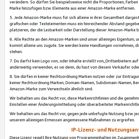
verändern. So dürfen Sie beispielsweise nicht die Proportionen, Farb
Marke hinzufügen bzw. Elemente aus einer Amazon-Marke entfernen.
5. Jede Amazon-Marke muss für sich alleine in ihrer Gesamtheit darge
grafischen oder Textelementen muss ein hinreichender Abstand gegebe
platzieren, der die Lesbarkeit oder Darstellung dieser Amazon-Marke b
6. Alle Rechte an den Amazon-Marken sind unser alleiniges Eigentum, 
kommt alleine uns zugute. Sie werden keine Handlungen vornehmen, 
stehen.
7. Du darfst kein Logo von, oder Inhalte erstellt von,
Drittanbietern au
anderweitig verwenden, es sei denn, du hast von diesem Verkäufer oder
8. Sie dürfen in keiner Rechtsordnung Marken nutzen oder zur Eintragu
keiner Rechtsordnung Marken, Domain-Namen, Subdomain-Namen, Benu
Amazon-Marke zum Verwechseln ähnlich sind.
Wir behalten uns das Recht vor, diese Markenrichtlinien und die gene
Einstellen einer Änderungsmitteilung oder überarbeiteter Markenricht
Wir behalten uns das Recht vor, gegen jede unbefugte Nutzung bzw. jede 
unserem alleinigen Ermessen angemessene Maßnahmen zu ergreifen.
IP-Lizenz- und Nutzungsan
Diese Lizenz regelt Ihre Nutzung von Programminhalten im Zusammen