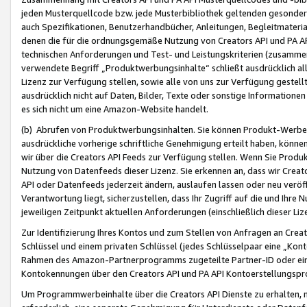
jeden Musterquellcode bzw. jede Musterbibliothek geltenden gesonder
auch Spezifikationen, Benutzerhandbücher, Anleitungen, Begleitmaterial
denen die für die ordnungsgemäße Nutzung von Creators API und PA A
technischen Anforderungen und Test- und Leistungskriterien (zusammen
verwendete Begriff „Produktwerbungsinhalte“ schließt ausdrücklich al
Lizenz zur Verfügung stellen, sowie alle von uns zur Verfügung gestel
ausdrücklich nicht auf Daten, Bilder, Texte oder sonstige Informatione
es sich nicht um eine Amazon-Website handelt.
(b) Abrufen von Produktwerbungsinhalten. Sie können Produkt-Werbein
ausdrückliche vorherige schriftliche Genehmigung erteilt haben, könn
wir über die Creators API Feeds zur Verfügung stellen. Wenn Sie Produk
Nutzung von Datenfeeds dieser Lizenz. Sie erkennen an, dass wir Creat
API oder Datenfeeds jederzeit ändern, auslaufen lassen oder neu veröffe
Verantwortung liegt, sicherzustellen, dass Ihr Zugriff auf die und Ihr
jeweiligen Zeitpunkt aktuellen Anforderungen (einschließlich dieser Liz
Zur Identifizierung Ihres Kontos und zum Stellen von Anfragen an Crea
Schlüssel und einem privaten Schlüssel (jedes Schlüsselpaar eine „Kon
Rahmen des Amazon-Partnerprogramms zugeteilte Partner-ID oder ein
Kontokennungen über den Creators API und PA API Kontoerstellungspro
Um Programmwerbeinhalte über die Creators API Dienste zu erhalten, m