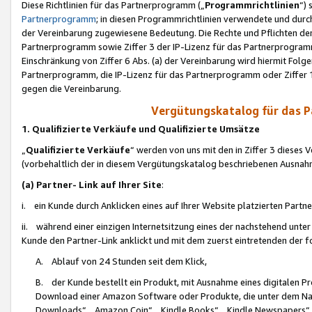
Diese Richtlinien für das Partnerprogramm („
Programmrichtlinien
“)
Partnerprogramm
; in diesen Programmrichtlinien verwendete und durch
der Vereinbarung zugewiesene Bedeutung. Die Rechte und Pflichten de
Partnerprogramm sowie Ziffer 3 der IP-Lizenz für das Partnerprogram
Einschränkung von Ziffer 6 Abs. (a) der Vereinbarung wird hiermit Fol
Partnerprogramm, die IP-Lizenz für das Partnerprogramm oder Ziffer 1
gegen die Vereinbarung.
Vergütungskatalog für das 
1. Qualifizierte Verkäufe und Qualifizierte Umsätze
„
Qualifizierte Verkäufe
“ werden von uns mit den in Ziffer 3 diese
(vorbehaltlich der in diesem Vergütungskatalog beschriebenen Ausnah
(a) Partner- Link auf Ihrer Site
:
i. ein Kunde durch Anklicken eines auf Ihrer Website platzierten Part
ii. während einer einzigen Internetsitzung eines der nachstehend unter (i)
Kunde den Partner-Link anklickt und mit dem zuerst eintretenden der f
A. Ablauf von 24 Stunden seit dem Klick,
B. der Kunde bestellt ein Produkt, mit Ausnahme eines digitalen P
Download einer Amazon Software oder Produkte, die unter dem N
Downloads“, „Amazon Coin“, „Kindle Books“, „Kindle Newspapers“, „