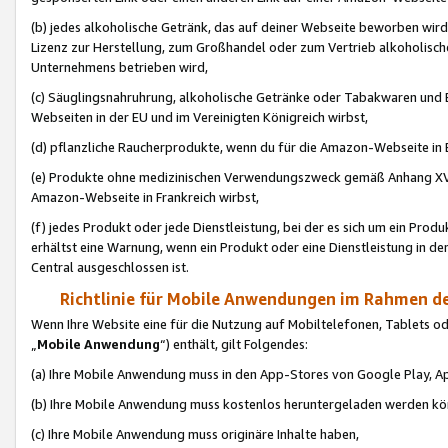
(b) jedes alkoholische Getränk, das auf deiner Webseite beworben wird
Lizenz zur Herstellung, zum Großhandel oder zum Vertrieb alkoholisch
Unternehmens betrieben wird,
(c) Säuglingsnahruhrung, alkoholische Getränke oder Tabakwaren und E
Webseiten in der EU und im Vereinigten Königreich wirbst,
(d) pflanzliche Raucherprodukte, wenn du für die Amazon-Webseite in B
(e) Produkte ohne medizinischen Verwendungszweck gemäß Anhang XVI 
Amazon-Webseite in Frankreich wirbst,
(f) jedes Produkt oder jede Dienstleistung, bei der es sich um ein Prod
erhältst eine Warnung, wenn ein Produkt oder eine Dienstleistung in de
Central ausgeschlossen ist.
Richtlinie für Mobile Anwendungen im Rahmen de
Wenn Ihre Website eine für die Nutzung auf Mobiltelefonen, Tablets 
„
Mobile Anwendung
“) enthält, gilt Folgendes:
(a) Ihre Mobile Anwendung muss in den App-Stores von Google Play, A
(b) Ihre Mobile Anwendung muss kostenlos heruntergeladen werden könn
(c) Ihre Mobile Anwendung muss originäre Inhalte haben,