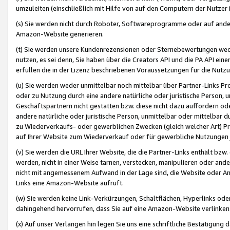
umzuleiten (einschließlich mit Hilfe von auf den Computern der Nutzer i
(s) Sie werden nicht durch Roboter, Softwareprogramme oder auf andere
Amazon-Website generieren.
(t) Sie werden unsere Kundenrezensionen oder Sternebewertungen wed
nutzen, es sei denn, Sie haben über die Creators API und die PA API e
erfüllen die in der Lizenz beschriebenen Voraussetzungen für die Nutzu
(u) Sie werden weder unmittelbar noch mittelbar über Partner-Links P
oder zu Nutzung durch eine andere natürliche oder juristische Person,
Geschäftspartnern nicht gestatten bzw. diese nicht dazu auffordern od
andere natürliche oder juristische Person, unmittelbar oder mittelbar
zu Wiederverkaufs- oder gewerblichen Zwecken (gleich welcher Art) 
auf Ihrer Website zum Wiederverkauf oder für gewerbliche Nutzungen 
(v) Sie werden die URL Ihrer Website, die die Partner-Links enthält b
werden, nicht in einer Weise tarnen, verstecken, manipulieren oder and
nicht mit angemessenem Aufwand in der Lage sind, die Website oder A
Links eine Amazon-Website aufruft.
(w) Sie werden keine Link-Verkürzungen, Schaltflächen, Hyperlinks ode
dahingehend hervorrufen, dass Sie auf eine Amazon-Website verlinken
(x) Auf unser Verlangen hin legen Sie uns eine schriftliche Bestätigung