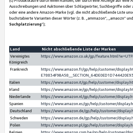
(c) Produktkäufe durch einen Kunden, der durch eine Anzeige auf eine 
Ausschreibungen und Auktionen über Schlagwörter, Suchbegriffe oder 
oder eine andere Amazon-Marke (vgl. die nicht abschließende Liste un
buchstabierte Varianten dieser Wörter (z. B. „ammazon“, „amaozn“ und „
Suchplatzierung
”);
Land
Nicht abschließende Liste der Marken
Vereinigtes
https://www.amazon.co.uk/gp/feature.html?ie=U
Königreich
Frankreich
https://www.amazon.fr/gp/help/customer/displa
E78834F9BA58__SECTION_64DE0ED1D744420E9
Italien
https://www.amazon.it/gp/help/customer/display
Irland
https://www.amazon.ie/gp/help/customer/displa
Niederlande
https://www.amazon.nl/gp/help/customer/display
Spanien
https://www.amazon.es/gp/help/customer/display
Deutschland
https://www.amazon.de/gp/help/customer/displa
Schweden
https://www.amazon.de/gp/help/customer/displa
Polen
https://www.amazon.pl/gp/help/customer/display
Belgien
https://www.amazon.com.be/gp/help/customer/d