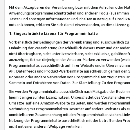
Mit dem Akzeptieren der Vereinbarung bzw. mit dem Aufrufen oder Nutz
Anwendungsprogrammierschnittstellen und anderer Tools (zusammen die
Texten und sonstigen Informationen und Inhalten in Bezug auf Produkte
nutzen können, erklären Sie sich damit einverstanden, an diese Lizenz 
1. Eingeschränkte Lizenz für Programminhalte
Vorbehaltlich der Bedingungen der Vereinbarung und ausschließlich z
Einhaltung der Vereinbarung (einschließlich dieser Lizenz und der ande
nicht übertragbare, nicht unterlizenzierbare, nicht exklusive, gebühren
anzuzeigen; (b) nur diejenigen der Amazon-Marken zu verwenden (wie in 
Programminhalte, ausschließlich auf Ihrer Website und in Übereinstimmu
API, Datenfeeds und Produkt-Werbeinhalte ausschließlich gemäß den Spe
Kopieren oder andere Verwenden von Programminhalten zugunsten Dri
Sammeln und Extrahieren von Daten. Zur Klarstellung: Zu den Program
Sie werden Programminhalte ausschließlich nach Maßgabe der Besti
hiermit eingeräumten Lizenz nutzen. Unbeschadet des Vorstehenden we
Umsätze auf eine Amazon-Website zu leiten, und werden Programminhal
Verbindung mit Programminhalten Besucher auf andere Websites als ein
unmittelbarem Zusammenhang mit den Programminhalten stehen, Links z
Nutzung der Programminhalte ausschließlich mit der betreffenden Pr
nicht mit einer anderen Webpage verlinken.