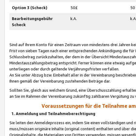
Option 3 (Scheck)
50£
50
Bearbeitungsgebühr
k.A.
k.A
Scheck
Sind auf Ihrem Konto für einen Zeitraum von mindestens drei Jahren kein
Frist von sieben Tagen nach einer entsprechenden Ankündigung die für
Schlussbetrag zurückzuhalten, der dem in der Übersicht Mindestausz
Mindestauszahlungsbetrag entspricht. Ferner können eine etwaig aufg
unterliegen oder durch geltende Verjährungsfristen verfallen.
An Sie unter Abzug bzw. Einbehalt aller in der Vereinbarung beschrieb
Ihnen gemäß der Vereinbarung zustehenden Beträge dar.
Sollten Sie, gleich aus welchem Grund, eine Überschusszahlung erhalte
an Sie im Rahmen der Vereinbarung zukünftig zahlbaren Vergütung zu 
Voraussetzungen für die Teilnahme a
1. Anmeldung und Teilnahmeberechtigung
Sie leiten den Anmeldeprozess ein, indem Sie einen vollständigen und 
muss/müssen originäre Inhalte (original content) enthalten und über d
Originalinhalte, die Materialien von Dritten verwenden, müssen wese