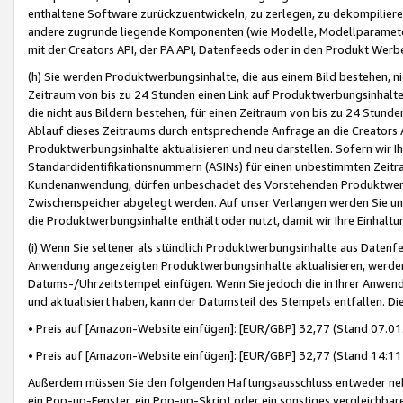
enthaltene Software zurückzuentwickeln, zu zerlegen, zu dekompilier
andere zugrunde liegende Komponenten (wie Modelle, Modellparameter
mit der Creators API, der PA API, Datenfeeds oder in den Produkt Werb
(h) Sie werden Produktwerbungsinhalte, die aus einem Bild bestehen, ni
Zeitraum von bis zu 24 Stunden einen Link auf Produktwerbungsinhalte
die nicht aus Bildern bestehen, für einen Zeitraum von bis zu 24 Stund
Ablauf dieses Zeitraums durch entsprechende Anfrage an die Creators 
Produktwerbungsinhalte aktualisieren und neu darstellen. Sofern wir Ih
Standardidentifikationsnummern (ASINs) für einen unbestimmten Zeitra
Kundenanwendung, dürfen unbeschadet des Vorstehenden Produktwerbu
Zwischenspeicher abgelegt werden. Auf unser Verlangen werden Sie un
die Produktwerbungsinhalte enthält oder nutzt, damit wir Ihre Einhalt
(i) Wenn Sie seltener als stündlich Produktwerbungsinhalte aus Datenfe
Anwendung angezeigten Produktwerbungsinhalte aktualisieren, werden 
Datums-/Uhrzeitstempel einfügen. Wenn Sie jedoch die in Ihrer Anwe
und aktualisiert haben, kann der Datumsteil des Stempels entfallen. Dies
• Preis auf [Amazon-Website einfügen]: [EUR/GBP] 32,77 (Stand 07.01.
• Preis auf [Amazon-Website einfügen]: [EUR/GBP] 32,77 (Stand 14:11 
Außerdem müssen Sie den folgenden Haftungsausschluss entweder neb
ein Pop-up-Fenster, ein Pop-up-Skript oder ein sonstiges vergleichba