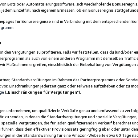
 von Bots oder Automatisierungssoftware, sich wiederholende Bonusereignisse
n jedem Einzelfall nach eigenem Ermessen, ob ein Bonusereignis stattgefund
epages für Bonusereignisse sind in Verbindung mit dem entsprechenden Bonu
rogramm
.
n
den Vergütungen zu profitieren. Falls wir feststellen, dass du (und/oder ein
erprogramm als auch von einem anderen Programm mit demselben Traffic ei
n wir Maßnahmen ergreifen, einschließlich der Einbehaltung von Vergütunge
r Partner, Standardvergütungen im Rahmen des Partnerprogramms oder Sonde
ht vor, Einschränkungen jederzeit ganz oder teilweise aufzuheben oder zu mod
ge
(„
Einschränkungen für Vergütungen
“).
ngen unternehmen, um qualifizierte Verkäufe genau und umfassend zu verfol
dir zu senden, in denen die Standardvergütungen und spezielle Vergütungen, 
pezielle Vergütungen, die für jeden qualifizierenden Verkauf berechnet un
 führen, dass dein effektiver Provisionssatz geringfügig über oder unter dem
ungen in der Standardwährung für eine Amazon-Webseite etwa 60 Tage nach