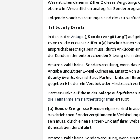
Wesentlichen denen in Ziffer 2 dieses Vergütung
ebenso im Wesentlichen analog für Sonderprogr
Folgende Sondervergütungen sind derzeit verfüg
(a) Bounty Events
In den in der
Anlage
(„
Sondervergütung
“) aufge
Events
“ die in dieser Ziffer 4 (a) beschriebenen 
anspruchsberechtigt sein muss, durch Anklicken ei
der Kunde in der entsprechenden Sitzung die in d
Amazon zahlt keine Sondervergütung, wenn das z
Angabe ungültiger E-Mail-Adressen, Einsatz von B
Bounty Events, die nicht aus Partner-Links auf Ihre
gegeben ist oder ein Verstoß oder Missbrauch vorl
Partner-Links auf die in der Anlage aufgeführte
die Teilnahme am Partnerprogramm
erlaubt.
(b) Bonus-Ereignisse
Bonusereignisse sind in au
beschriebenen Sondervergütungen in Verbindung m
sein muss, durch einen Partner-Link auf Ihrer We
Bonusaktion durchführt.
Amazon zahlt keine Sondervergütung, wenn ein Bon