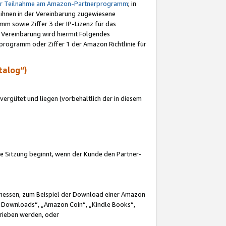
ur Teilnahme am Amazon-Partnerprogramm
; in
 ihnen in der Vereinbarung zugewiesene
m sowie Ziffer 3 der IP-Lizenz für das
 Vereinbarung wird hiermit Folgendes
programm oder Ziffer 1 der Amazon Richtlinie für
talog“)
ergütet und liegen (vorbehaltlich der in diesem
i die Sitzung beginnt, wenn der Kunde den Partner-
Ermessen, zum Beispiel der Download einer Amazon
 Downloads“, „Amazon Coin“, „Kindle Books“,
trieben werden, oder