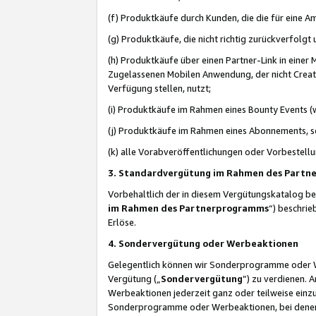
(f) Produktkäufe durch Kunden, die die für eine
(g) Produktkäufe, die nicht richtig zurückverfolg
(h) Produktkäufe über einen Partner-Link in einer
Zugelassenen Mobilen Anwendung, der nicht Creator
Verfügung stellen, nutzt;
(i) Produktkäufe im Rahmen eines Bounty Events (w
(j) Produktkäufe im Rahmen eines Abonnements, so
(k) alle Vorabveröffentlichungen oder Vorbestellu
3. Standardvergütung im Rahmen des Part
Vorbehaltlich der in diesem Vergütungskatalog b
im Rahmen des Partnerprogramms
“) beschri
Erlöse.
4. Sondervergütung oder Werbeaktionen
Gelegentlich können wir Sonderprogramme oder Wer
Vergütung („
Sondervergütung
”) zu verdienen. 
Werbeaktionen jederzeit ganz oder teilweise einz
Sonderprogramme oder Werbeaktionen, bei denen e