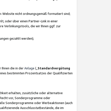
azon-Website nicht ordnungsgemäß formatiert sind;
, oder über einen Partner-Link in einer
e Verlinkungstools, die wir Ihnen ggf. zur
ütungen gezahlt werden);
 Ihnen die in der
Anlage
(„
Standardvergütung
ines bestimmten Prozentsatzes der Qualifizierten
eit erhalten, zusätzliche oder alternative
as Recht vor, Sonderprogramme oder
für alle Sonderprogramme oder Werbeaktionen (auch
lifizierende Ausschlusstatbestände, die im