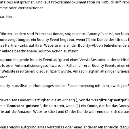
skatalogs entsprechen, und laut Programmdokumentation im Hinblick auf Pr
amme oder Werbeaktionen.
bar:
hier
.
führten Ländern sind Prämienaktionen, sogenannte „Bounty Events“, verfügb
Sondervergütungen; ein Bounty Event liegt vor, wenn (1) ein Kunde der für da
nes Partner-Links auf Ihrer Website eine an der Bounty-Aktion teilnehmende 
er Anlage beschriebene Bounty-Aktion ausführt.
ugrundeliegende Bounty Event aufgrund eines Verstoßes oder anderen Miss
ots oder Automatisierungssoftware, im Falle mehrerer Bounty Events einer e
r Website resultieren) disqualifiziert wurde. Amazon legt im alleinigen Ermess
iegt.
n Bounty-spezifischen Homepages sind im Zusammenhang mit dem jeweiligen
sgewählten Ländern verfügbar, die im
Anhang
(„
Sondervergütung
“)aufgefüh
it "
Bonusereignissen
", die eintreten, wenn (1) ein Kunde, der für das Bon
bsite auf die Amazon-Website klickt und (2) der Kunde während der sich dar
usereignis aufgrund eines Verstoßes oder eines anderen Missbrauchs disqua