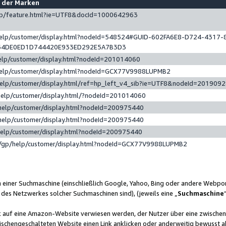
e der Marken
gp/feature.html?ie=UTF8&docId=1000642963
help/customer/display.html?nodeId=548524#GUID-602FA6E8-D724-4317-
64DE0ED1D744420E933ED292E5A7B3D3
elp/customer/display.html?nodeId=201014060
help/customer/display.html?nodeId=GCX77V9988LUPMB2
help/customer/display.html/ref=hp_left_v4_sib?ie=UTF8&nodeId=201909
help/customer/display.html/?nodeId=201014060
help/customer/display.html?nodeId=200975440
help/customer/display.html?nodeId=200975440
help/customer/display.html?nodeId=200975440
/gp/help/customer/display.html?nodeId=GCX77V9988LUPMB2
n einer Suchmaschine (einschließlich Google, Yahoo, Bing oder andere Webp
 des Netzwerkes solcher Suchmaschinen sind), (jeweils eine „
Suchmaschine
nk auf eine Amazon-Website verwiesen werden, der Nutzer über eine zwische
ischengeschalteten Website einen Link anklicken oder anderweitig bewusst a