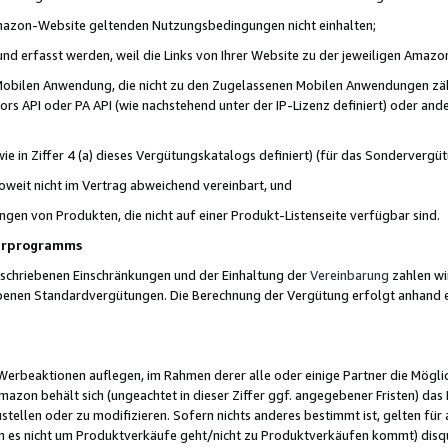
 Amazon-Website geltenden Nutzungsbedingungen nicht einhalten;
t und erfasst werden, weil die Links von Ihrer Website zu der jeweiligen Am
 Mobilen Anwendung, die nicht zu den Zugelassenen Mobilen Anwendungen zählt
s API oder PA API (wie nachstehend unter der IP-Lizenz definiert) oder ander
ie in Ziffer 4 (a) dieses Vergütungskatalogs definiert) (für das Sonderverg
weit nicht im Vertrag abweichend vereinbart, und
ngen von Produkten, die nicht auf einer Produkt-Listenseite verfügbar sind.
nerprogramms
eschriebenen Einschränkungen und der Einhaltung der
Vereinbarung
zahlen wir
ebenen Standardvergütungen. Die Berechnung der Vergütung erfolgt anhand e
beaktionen auflegen, im Rahmen derer alle oder einige Partner die Möglichk
Amazon behält sich (ungeachtet in dieser Ziffer ggf. angegebener Fristen) d
ustellen oder zu modifizieren. Sofern nichts anderes bestimmt ist, gelten 
s nicht um Produktverkäufe geht/nicht zu Produktverkäufen kommt) disqua