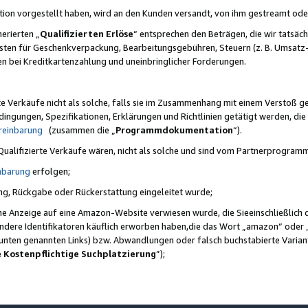
ktion vorgestellt haben, wird an den Kunden versandt, von ihm gestreamt od
erierten „
Qualifizierten Erlöse
“ entsprechen den Beträgen, die wir tatsäch
sten für Geschenkverpackung, Bearbeitungsgebühren, Steuern (z. B. Umsatz-
en bei Kreditkartenzahlung und uneinbringlicher Forderungen.
e Verkäufe nicht als solche, falls sie im Zusammenhang mit einem Verstoß 
ungen, Spezifikationen, Erklärungen und Richtlinien getätigt werden, die 
reinbarung
(zusammen die „
Programmdokumentation
“).
 Qualifizierte Verkäufe wären, nicht als solche und sind vom Partnerprogra
nbarung
erfolgen;
ung, Rückgabe oder Rückerstattung eingeleitet wurde;
ine Anzeige auf eine Amazon-Website verwiesen wurde, die Sieeinschließlich
ndere Identifikatoren käuflich erworben haben,die das Wort „amazon“ oder 
e unten genannten Links) bzw. Abwandlungen oder falsch buchstabierte Varia
e Kostenpflichtige Suchplatzierung
”);