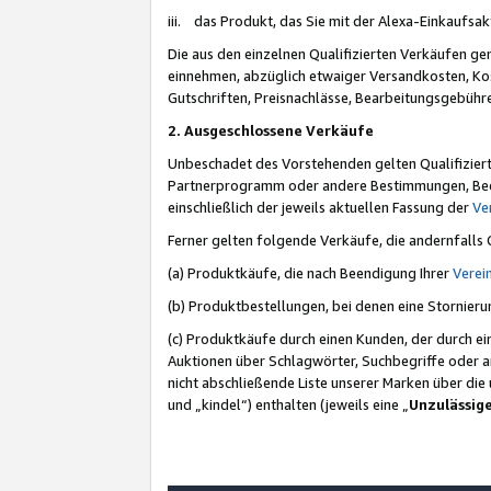
iii. das Produkt, das Sie mit der Alexa-Einkaufsa
Die aus den einzelnen Qualifizierten Verkäufen gen
einnehmen, abzüglich etwaiger Versandkosten, Ko
Gutschriften, Preisnachlässe, Bearbeitungsgebühr
2. Ausgeschlossene Verkäufe
Unbeschadet des Vorstehenden gelten Qualifiziert
Partnerprogramm oder andere Bestimmungen, Beding
einschließlich der jeweils aktuellen Fassung der
Ve
Ferner gelten folgende Verkäufe, die andernfalls
(a) Produktkäufe, die nach Beendigung Ihrer
Verei
(b) Produktbestellungen, bei denen eine Stornier
(c) Produktkäufe durch einen Kunden, der durch e
Auktionen über Schlagwörter, Suchbegriffe oder a
nicht abschließende Liste unserer Marken über di
und „kindel“) enthalten (jeweils eine „
Unzulässig