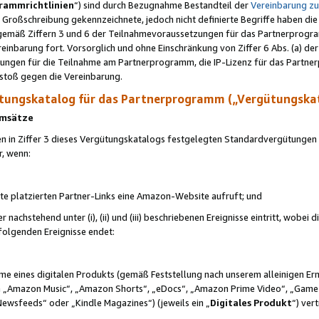
rammrichtlinien
“) sind durch Bezugnahme Bestandteil der
Vereinbarung z
Großschreibung gekennzeichnete, jedoch nicht definierte Begriffe haben die
 gemäß Ziffern 3 und 6 der Teilnahmevoraussetzungen für das Partnerprogram
nbarung fort. Vorsorglich und ohne Einschränkung von Ziffer 6 Abs. (a) der
ungen für die Teilnahme am Partnerprogramm, die IP-Lizenz für das Partner
rstoß gegen die Vereinbarung.
ungskatalog für das Partnerprogramm („Vergütungska
 Umsätze
n in Ziffer 3 dieses Vergütungskatalogs festgelegten Standardvergütungen v
r, wenn:
ite platzierten Partner-Links eine Amazon-Website aufruft; und
r nachstehend unter (i), (ii) und (iii) beschriebenen Ereignisse eintritt, wobe
 folgenden Ereignisse endet:
hme eines digitalen Produkts (gemäß Feststellung nach unserem alleinigen 
 „Amazon Music“, „Amazon Shorts“, „eDocs“, „Amazon Prime Video“, „Game
Newsfeeds“ oder „Kindle Magazines“) (jeweils ein „
Digitales Produkt
“) ver