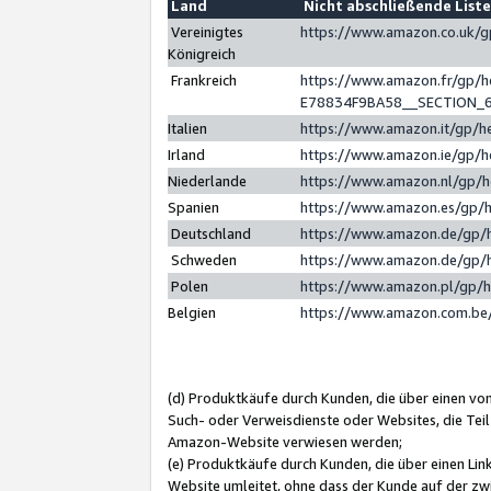
Land
Nicht abschließende List
Vereinigtes
https://www.amazon.co.uk/
Königreich
Frankreich
https://www.amazon.fr/gp/
E78834F9BA58__SECTION_
Italien
https://www.amazon.it/gp/h
Irland
https://www.amazon.ie/gp/
Niederlande
https://www.amazon.nl/gp/
Spanien
https://www.amazon.es/gp/
Deutschland
https://www.amazon.de/gp/
Schweden
https://www.amazon.de/gp/
Polen
https://www.amazon.pl/gp/
Belgien
https://www.amazon.com.be
(d) Produktkäufe durch Kunden, die über einen vo
Such- oder Verweisdienste oder Websites, die Teil
Amazon-Website verwiesen werden;
(e) Produktkäufe durch Kunden, die über einen Li
Website umleitet, ohne dass der Kunde auf der zw