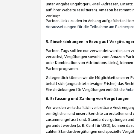
unter Angabe ungültiger E-Mail-Adressen, Einsatz
auf Ihrer Website resultieren). Amazon bestimmt i
vorliegt.
Partner-Links zu den im Anhang aufgeführten Hom
Voraussetzungen für die Teilnahme am Partnerp
5. Einschränkungen in Bezug auf Vergütunge
Partner-Tags sollten nur verwendet werden, um von 
versuchst, Vergütungen sowohl vom Amazon Partn
oder Kombination von Attributions-Links), könne
Partnerprogramm.
Gelegentlich können wir die Möglichkeit unsere
behält sich (ungeachtet etwaiger Fristen) das Rec
Einschränkungen für Vergütungen enthält die
Anla
6. Erfassung und Zahlung von Vergütungen
Wir werden wirtschaftlich vertretbare Anstrengu
ermöglichen und unsere Berichte zu erstellen und 
zusammengefasst sind. Standardvergütungen und s
gerundet werden (z. B. Cent für USD), können dazu
zahlen Standardvergütungen und spezielle Vergüt