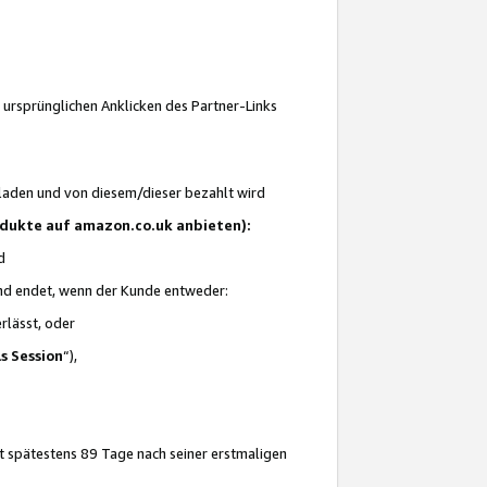
 ursprünglichen Anklicken des Partner-Links
laden und von diesem/dieser bezahlt wird
rodukte auf amazon.co.uk anbieten):
d
 und endet, wenn der Kunde entweder:
erlässt, oder
ls Session
“),
t spätestens 89 Tage nach seiner erstmaligen