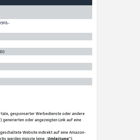
89F6-
280
ortale, gesponserter Werbedienste oder andere
“) generierten oder angezeigten Link auf eine
ngeschaltete Website indirekt auf eine Amazon-
ktiv werden müsste (eine „
Umleitung
“);