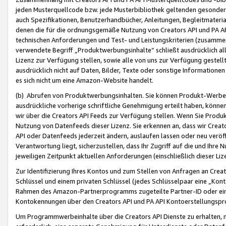
jeden Musterquellcode bzw. jede Musterbibliothek geltenden gesonder
auch Spezifikationen, Benutzerhandbücher, Anleitungen, Begleitmaterial
denen die für die ordnungsgemäße Nutzung von Creators API und PA A
technischen Anforderungen und Test- und Leistungskriterien (zusammen
verwendete Begriff „Produktwerbungsinhalte“ schließt ausdrücklich al
Lizenz zur Verfügung stellen, sowie alle von uns zur Verfügung gestel
ausdrücklich nicht auf Daten, Bilder, Texte oder sonstige Informatione
es sich nicht um eine Amazon-Website handelt.
(b) Abrufen von Produktwerbungsinhalten. Sie können Produkt-Werbein
ausdrückliche vorherige schriftliche Genehmigung erteilt haben, könn
wir über die Creators API Feeds zur Verfügung stellen. Wenn Sie Produk
Nutzung von Datenfeeds dieser Lizenz. Sie erkennen an, dass wir Creat
API oder Datenfeeds jederzeit ändern, auslaufen lassen oder neu veröffe
Verantwortung liegt, sicherzustellen, dass Ihr Zugriff auf die und Ihr
jeweiligen Zeitpunkt aktuellen Anforderungen (einschließlich dieser Liz
Zur Identifizierung Ihres Kontos und zum Stellen von Anfragen an Crea
Schlüssel und einem privaten Schlüssel (jedes Schlüsselpaar eine „Kon
Rahmen des Amazon-Partnerprogramms zugeteilte Partner-ID oder ein
Kontokennungen über den Creators API und PA API Kontoerstellungspro
Um Programmwerbeinhalte über die Creators API Dienste zu erhalten, m