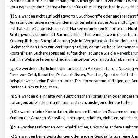
Werbeinhalte im Zusammenhang mit Suchergebnissen verwendet werden,
vorausgesetzt die Suchmaschine verfügt über entsprechende Ausschlu
(f) Sie werden nicht auf Schlagwörter, Suchbegriffe oder andere Ident
Amazon oder unseren verbundenen Unternehmen oder Abwandlungen bzw
nicht abschließende Liste unserer Marken entnehmen Sie bitte der Nich
Schlagwortauktionen auf Suchmaschinen teilnehmen, wenn die sich da
Kostenpflichtige Suchplatzierung (wie im
Vergütungskatalog
definiert
Suchmaschinen Links zur Verfügung stellen, damit Sie bei allgemeinen I
kostenfreien Suchergebnissen) auftauchen, solange Sie die
Vereinbaru
auf Ihre Website leiten und nicht unmittelbar oder mittelbar über eine
(g) Sie werden natürlichen oder juristischen Personen für die Nutzung 
Form von Geld, Rabatten, Preisnachlässen, Punkten, Spenden für Hilfs
beispielsweise keine Prämien- oder Treueprogramme auflegen, die Anrei
Partner-Links zu besuchen.
(h) Sie werden die Inhalte von elektronischen Formularen oder anderem M
abfangen, aufzeichnen, umleiten, auslesen, auslegen oder ausfüllen.
(i) Sie werden keine Kontodaten, die unsere Kunden im Zusammenhang 
Kunden der Amazon-Websites), abfragen, erheben, einholen, speichern,
(j) Sie werden Funktionen von Schaltflächen, Links oder andere Funkti
(k) Sie werden keine Bestellungen oder andere Geschäfte über eine Ama