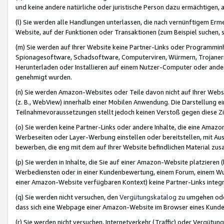
und keine andere natürliche oder juristische Person dazu ermächtigen, a
(l) Sie werden alle Handlungen unterlassen, die nach vernünftigem Erme
Website, auf der Funktionen oder Transaktionen (zum Beispiel suchen, s
(m) Sie werden auf Ihrer Website keine Partner-Links oder Programmin
Spionagesoftware, Schadsoftware, Computerviren, Würmern, Trojaner
Herunterladen oder Installieren auf einem Nutzer-Computer oder ande
genehmigt wurden.
(n) Sie werden Amazon-Websites oder Teile davon nicht auf Ihrer Websi
(z. B., WebView) innerhalb einer Mobilen Anwendung. Die Darstellung ein
Teilnahmevoraussetzungen stellt jedoch keinen Verstoß gegen diese Zif
(o) Sie werden keine Partner-Links oder andere Inhalte, die eine Am
Werbeseiten oder Layer-Werbung einstellen oder bereitstellen, mit Au
bewerben, die eng mit dem auf Ihrer Website befindlichen Material z
(p) Sie werden in Inhalte, die Sie auf einer Amazon-Website platzier
Werbediensten oder in einer Kundenbewertung, einem Forum, einem Wun
einer Amazon-Website verfügbaren Kontext) keine Partner-Links integr
(q) Sie werden nicht versuchen, den
Vergütungskatalog
zu umgehen oder
dass sich eine Webpage einer Amazon-Website im Browser eines Kunden 
(r) Sie werden nicht versuchen, Internetverkehr (Traffic) oder Vergü