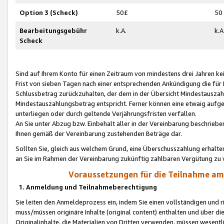
Option 3 (Scheck)
50£
50
Bearbeitungsgebühr
k.A.
k.A
Scheck
Sind auf Ihrem Konto für einen Zeitraum von mindestens drei Jahren kein
Frist von sieben Tagen nach einer entsprechenden Ankündigung die für
Schlussbetrag zurückzuhalten, der dem in der Übersicht Mindestausz
Mindestauszahlungsbetrag entspricht. Ferner können eine etwaig aufg
unterliegen oder durch geltende Verjährungsfristen verfallen.
An Sie unter Abzug bzw. Einbehalt aller in der Vereinbarung beschrieb
Ihnen gemäß der Vereinbarung zustehenden Beträge dar.
Sollten Sie, gleich aus welchem Grund, eine Überschusszahlung erhalte
an Sie im Rahmen der Vereinbarung zukünftig zahlbaren Vergütung zu 
Voraussetzungen für die Teilnahme a
1. Anmeldung und Teilnahmeberechtigung
Sie leiten den Anmeldeprozess ein, indem Sie einen vollständigen und 
muss/müssen originäre Inhalte (original content) enthalten und über d
Originalinhalte, die Materialien von Dritten verwenden, müssen wese