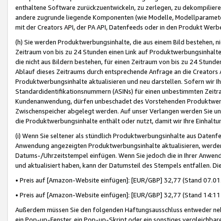
enthaltene Software zurückzuentwickeln, zu zerlegen, zu dekompilier
andere zugrunde liegende Komponenten (wie Modelle, Modellparameter
mit der Creators API, der PA API, Datenfeeds oder in den Produkt Werb
(h) Sie werden Produktwerbungsinhalte, die aus einem Bild bestehen, ni
Zeitraum von bis zu 24 Stunden einen Link auf Produktwerbungsinhalte
die nicht aus Bildern bestehen, für einen Zeitraum von bis zu 24 Stund
Ablauf dieses Zeitraums durch entsprechende Anfrage an die Creators 
Produktwerbungsinhalte aktualisieren und neu darstellen. Sofern wir Ih
Standardidentifikationsnummern (ASINs) für einen unbestimmten Zeitra
Kundenanwendung, dürfen unbeschadet des Vorstehenden Produktwerbu
Zwischenspeicher abgelegt werden. Auf unser Verlangen werden Sie un
die Produktwerbungsinhalte enthält oder nutzt, damit wir Ihre Einhalt
(i) Wenn Sie seltener als stündlich Produktwerbungsinhalte aus Datenfe
Anwendung angezeigten Produktwerbungsinhalte aktualisieren, werden 
Datums-/Uhrzeitstempel einfügen. Wenn Sie jedoch die in Ihrer Anwe
und aktualisiert haben, kann der Datumsteil des Stempels entfallen. Dies
• Preis auf [Amazon-Website einfügen]: [EUR/GBP] 32,77 (Stand 07.01.
• Preis auf [Amazon-Website einfügen]: [EUR/GBP] 32,77 (Stand 14:11 
Außerdem müssen Sie den folgenden Haftungsausschluss entweder neb
ein Pop-up-Fenster, ein Pop-up-Skript oder ein sonstiges vergleichba