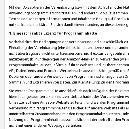
Mit dem Akzeptieren der Vereinbarung bzw. mit dem Aufrufen oder Nutz
Anwendungsprogrammierschnittstellen und anderer Tools (zusammen die
Texten und sonstigen Informationen und Inhalten in Bezug auf Produkte
nutzen können, erklären Sie sich damit einverstanden, an diese Lizenz 
1. Eingeschränkte Lizenz für Programminhalte
Vorbehaltlich der Bedingungen der Vereinbarung und ausschließlich z
Einhaltung der Vereinbarung (einschließlich dieser Lizenz und der ande
nicht übertragbare, nicht unterlizenzierbare, nicht exklusive, gebühren
anzuzeigen; (b) nur diejenigen der Amazon-Marken zu verwenden (wie in 
Programminhalte, ausschließlich auf Ihrer Website und in Übereinstimmu
API, Datenfeeds und Produkt-Werbeinhalte ausschließlich gemäß den Spe
Kopieren oder andere Verwenden von Programminhalten zugunsten Dri
Sammeln und Extrahieren von Daten. Zur Klarstellung: Zu den Program
Sie werden Programminhalte ausschließlich nach Maßgabe der Besti
hiermit eingeräumten Lizenz nutzen. Unbeschadet des Vorstehenden we
Umsätze auf eine Amazon-Website zu leiten, und werden Programminhal
Verbindung mit Programminhalten Besucher auf andere Websites als ein
unmittelbarem Zusammenhang mit den Programminhalten stehen, Links z
Nutzung der Programminhalte ausschließlich mit der betreffenden Pr
nicht mit einer anderen Webpage verlinken.