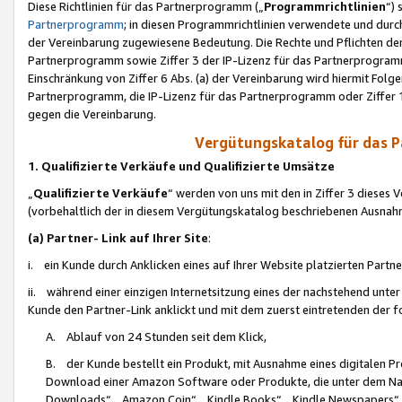
Diese Richtlinien für das Partnerprogramm („
Programmrichtlinien
“)
Partnerprogramm
; in diesen Programmrichtlinien verwendete und durch
der Vereinbarung zugewiesene Bedeutung. Die Rechte und Pflichten de
Partnerprogramm sowie Ziffer 3 der IP-Lizenz für das Partnerprogram
Einschränkung von Ziffer 6 Abs. (a) der Vereinbarung wird hiermit Fol
Partnerprogramm, die IP-Lizenz für das Partnerprogramm oder Ziffer 1
gegen die Vereinbarung.
Vergütungskatalog für das 
1. Qualifizierte Verkäufe und Qualifizierte Umsätze
„
Qualifizierte Verkäufe
“ werden von uns mit den in Ziffer 3 diese
(vorbehaltlich der in diesem Vergütungskatalog beschriebenen Ausnah
(a) Partner- Link auf Ihrer Site
:
i. ein Kunde durch Anklicken eines auf Ihrer Website platzierten Part
ii. während einer einzigen Internetsitzung eines der nachstehend unter (i)
Kunde den Partner-Link anklickt und mit dem zuerst eintretenden der f
A. Ablauf von 24 Stunden seit dem Klick,
B. der Kunde bestellt ein Produkt, mit Ausnahme eines digitalen P
Download einer Amazon Software oder Produkte, die unter dem N
Downloads“, „Amazon Coin“, „Kindle Books“, „Kindle Newspapers“, „