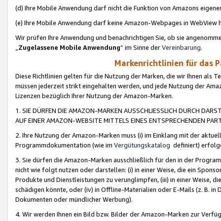
(d) Ihre Mobile Anwendung darf nicht die Funktion von Amazons eige
(e) Ihre Mobile Anwendung darf keine Amazon-Webpages in WebView 
Wir prüfen Ihre Anwendung und benachrichtigen Sie, ob sie angenomm
„
Zugelassene Mobile Anwendung
“ im Sinne der
Vereinbarung
.
Markenrichtlinien für das 
Diese Richtlinien gelten für die Nutzung der Marken, die wir Ihnen als 
müssen jederzeit strikt eingehalten werden, und jede Nutzung der Ama
Lizenzen bezüglich Ihrer Nutzung der Amazon-Marken.
1. SIE DÜRFEN DIE AMAZON-MARKEN AUSSCHLIESSLICH DURCH DARS
AUF EINER AMAZON-WEBSITE MITTELS EINES ENTSPRECHENDEN PART
2. Ihre Nutzung der Amazon-Marken muss (i) im Einklang mit der aktuells
Programmdokumentation (wie im
Vergütungskatalog
definiert) erfolg
3. Sie dürfen die Amazon-Marken ausschließlich für den in der Progr
nicht wie folgt nutzen oder darstellen: (i) in einer Weise, die ein Spo
Produkte und Dienstleistungen zu verunglimpfen, (iii) in einer Weise
schädigen könnte, oder (iv) in Offline-Materialien oder E-Mails (z. B.
Dokumenten oder mündlicher Werbung).
4. Wir werden Ihnen ein Bild bzw. Bilder der Amazon-Marken zur Verfüg