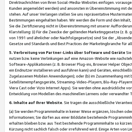
Direktnachrichten von Ihren Social-Media-Websites einfügen. vorausg
Kunden angemeldet werden) und ansonsten in Übereinstimmung mit der
stehen. Auf unser Verlangen stellen Sie uns repräsentative Mustermater
Bestimmungen eingehalten haben. Wir werden die Form und den Inhalt, di
Sie die Zertifizierung nicht in Übereinstimmung mit unserer Aufforderu
Klarstellung: (i) Für die Zwecke der geltenden Marketinggesetze (z. 
von 1991 und ähnlicher oder Nachfolgegesetze) sind Sie der „Absender“ j
Gesetze und Standards und Best Practices der Marketingbranche für 
5. Verbreitung von Partner-Links über Software und Geräte
Sie
nutzen bzw. keine Verlinkungen auf eine Amazon-Website wie nachsteh
Software-Applikationen (z. B. Browser Plug-ins, Browser Helper Objec
ein Endnutzer installieren und ausführen kann) und Geräten, einschlie
Zugelassenen Mobilen Anwendungen); oder (b) im Zusammenhang mit bzw.
Satellitenempfangsgeräte, Streaming-Video-Playern, Blu-Ray-Playern 
Viera Cast oder Vizio Internet Apps). Sie werden ohne ausdrückliche v
Entwicklung von Modellen des maschinellen Lernens oder verwandter 
6. Inhalte auf Ihrer Website
. Sie tragen die ausschließliche Verantwo
(a) Sie werden Programminhalte in keiner Weise ergänzen, löschen oder
Informationen; Sie dürfen aus einer Bilddatei bestehende Programminhal
erhalten bleiben bzw. aus Text bestehende Programminhalte so kürzen, 
Kürzung nicht sachlich falsch oder irreführend wird. Einige Arten von L