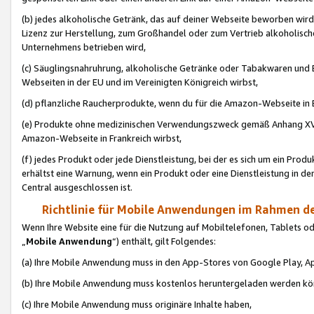
(b) jedes alkoholische Getränk, das auf deiner Webseite beworben wird
Lizenz zur Herstellung, zum Großhandel oder zum Vertrieb alkoholisch
Unternehmens betrieben wird,
(c) Säuglingsnahruhrung, alkoholische Getränke oder Tabakwaren und E
Webseiten in der EU und im Vereinigten Königreich wirbst,
(d) pflanzliche Raucherprodukte, wenn du für die Amazon-Webseite in B
(e) Produkte ohne medizinischen Verwendungszweck gemäß Anhang XVI 
Amazon-Webseite in Frankreich wirbst,
(f) jedes Produkt oder jede Dienstleistung, bei der es sich um ein Prod
erhältst eine Warnung, wenn ein Produkt oder eine Dienstleistung in de
Central ausgeschlossen ist.
Richtlinie für Mobile Anwendungen im Rahmen de
Wenn Ihre Website eine für die Nutzung auf Mobiltelefonen, Tablets 
„
Mobile Anwendung
“) enthält, gilt Folgendes:
(a) Ihre Mobile Anwendung muss in den App-Stores von Google Play, A
(b) Ihre Mobile Anwendung muss kostenlos heruntergeladen werden könn
(c) Ihre Mobile Anwendung muss originäre Inhalte haben,