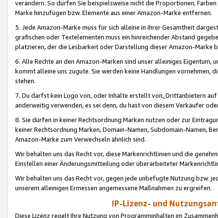
verändern. So dürfen Sie beispielsweise nicht die Proportionen, Farb
Marke hinzufügen bzw. Elemente aus einer Amazon-Marke entfernen.
5. Jede Amazon-Marke muss für sich alleine in ihrer Gesamtheit darge
grafischen oder Textelementen muss ein hinreichender Abstand gegebe
platzieren, der die Lesbarkeit oder Darstellung dieser Amazon-Marke b
6. Alle Rechte an den Amazon-Marken sind unser alleiniges Eigentum, 
kommt alleine uns zugute. Sie werden keine Handlungen vornehmen, 
stehen.
7. Du darfst kein Logo von, oder Inhalte erstellt von,
Drittanbietern au
anderweitig verwenden, es sei denn, du hast von diesem Verkäufer oder
8. Sie dürfen in keiner Rechtsordnung Marken nutzen oder zur Eintragu
keiner Rechtsordnung Marken, Domain-Namen, Subdomain-Namen, Benu
Amazon-Marke zum Verwechseln ähnlich sind.
Wir behalten uns das Recht vor, diese Markenrichtlinien und die gene
Einstellen einer Änderungsmitteilung oder überarbeiteter Markenricht
Wir behalten uns das Recht vor, gegen jede unbefugte Nutzung bzw. jede 
unserem alleinigen Ermessen angemessene Maßnahmen zu ergreifen.
IP-Lizenz- und Nutzungsan
Diese Lizenz regelt Ihre Nutzung von Programminhalten im Zusammen