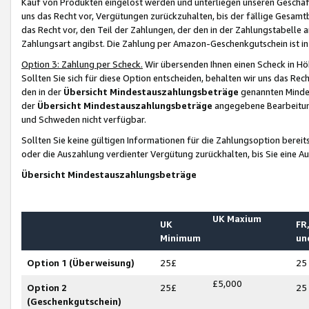
Kauf von Produkten eingelöst werden und unterliegen unseren Geschäf
uns das Recht vor, Vergütungen zurückzuhalten, bis der fällige Gesamt
das Recht vor, den Teil der Zahlungen, der den in der Zahlungstabelle 
Zahlungsart angibst. Die Zahlung per Amazon-Geschenkgutschein ist in
Option 3: Zahlung per Scheck.
Wir übersenden Ihnen einen Scheck in Höh
Sollten Sie sich für diese Option entscheiden, behalten wir uns das Rec
den in der
Übersicht Mindestauszahlungsbeträge
genannten Mindest
der
Übersicht Mindestauszahlungsbeträge
angegebene Bearbeitung
und Schweden nicht verfügbar.
Sollten Sie keine gültigen Informationen für die Zahlungsoption bereit
oder die Auszahlung verdienter Vergütung zurückhalten, bis Sie eine A
Übersicht Mindestauszahlungsbeträge
UK Maxium
UK
FR,
Minimum
un
Option 1 (Überweisung)
25£
25
£5,000
Option 2
25£
25
(Geschenkgutschein)