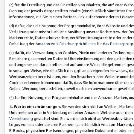
(c) für die Erstellung und das Einstellen von Inhalten, die auf Ihrer We
Eignung der jeweils dargestellten Inhalte (einschließlich sämtlicher 
Informationen, die Sie in einen Partner-Link aufnehmen oder mit diese
(d) dafür, dass die Nutzung der Programminhalte, Ihrer Website und des 
Verletzung oder missbräuchliche Ausübung unserer Rechte bzw. der Recht
Markenrechte, Datenschutzrechte, Veröffentlichungsrechte oder anderer
Einhaltung der
Amazon Anti-Fälschungsrichtlinien für das Partnerpro
(e) dafür, die Verwendung von Cookies, Pixeln und anderen Technologien
Besuchern gesammelten Daten in Übereinstimmung mit den geltenden Ge
und angemessen darzustellen und auf andere Weise die geltenden geset
in sonstiger Weise, einschließlich des ggf. anzuzeigenden Hinweises, d
Werbeanzeigen bereitstellen, von den Besuchern Ihrer Website unmitte
Cookies erkennen können und dafür, dass Sie Informationen über die v
Online-Werbung bereitstellen, soweit nach den anwendbaren gesetzlic
(f) für Ihre Nutzung, der Programminhalte und der Amazon-Marken, u
4. Werbeeinschränkungen.
Sie werden sich nicht an Werbe-, Market
Unternehmen oder in Verbindung mit einer Amazon-Website oder dem Pa
Vereinbarung
gestattet sind. Sie werden sich nicht an Werbeaktivitäten
Logos von uns oder unseren Partnern (einschließlich Amazon-Marken), 
E-Books, physischen Postsendungen, physischen Dokumenten oder in 