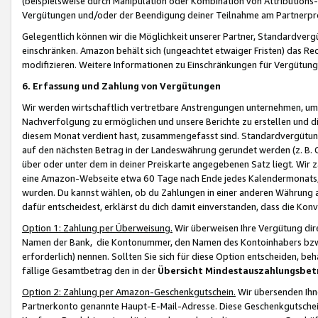
(beispielsweise durch Manipulation oder Kombination von Attributions-
Vergütungen und/oder der Beendigung deiner Teilnahme am Partnerp
Gelegentlich können wir die Möglichkeit unserer Partner, Standardv
einschränken. Amazon behält sich (ungeachtet etwaiger Fristen) das Re
modifizieren. Weitere Informationen zu Einschränkungen für Vergütung
6. Erfassung und Zahlung von Vergütungen
Wir werden wirtschaftlich vertretbare Anstrengungen unternehmen, um 
Nachverfolgung zu ermöglichen und unsere Berichte zu erstellen und di
diesem Monat verdient hast, zusammengefasst sind. Standardvergütung
auf den nächsten Betrag in der Landeswährung gerundet werden (z. B. C
über oder unter dem in deiner Preiskarte angegebenen Satz liegt. Wir
eine Amazon-Webseite etwa 60 Tage nach Ende jedes Kalendermonats, i
wurden. Du kannst wählen, ob du Zahlungen in einer anderen Währung
dafür entscheidest, erklärst du dich damit einverstanden, dass die K
Option 1: Zahlung per Überweisung.
Wir überweisen Ihre Vergütung dir
Namen der Bank, die Kontonummer, den Namen des Kontoinhabers bzw. a
erforderlich) nennen. Sollten Sie sich für diese Option entscheiden, be
fällige Gesamtbetrag den in der
Übersicht Mindestauszahlungsbet
Option 2: Zahlung per Amazon-Geschenkgutschein.
Wir übersenden Ihne
Partnerkonto genannte Haupt-E-Mail-Adresse. Diese Geschenkgutschei