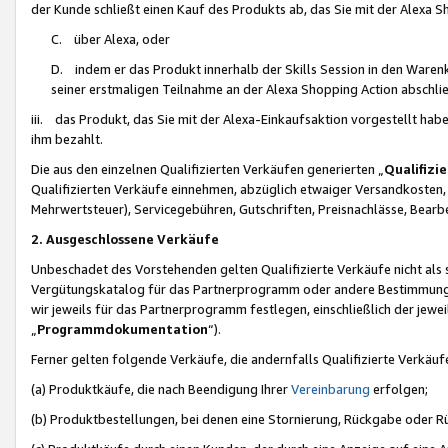
der Kunde schließt einen Kauf des Produkts ab, das Sie mit der Alexa 
C. über Alexa, oder
D. indem er das Produkt innerhalb der Skills Session in den Waren
seiner erstmaligen Teilnahme an der Alexa Shopping Action abschlie
iii. das Produkt, das Sie mit der Alexa-Einkaufsaktion vorgestellt ha
ihm bezahlt.
Die aus den einzelnen Qualifizierten Verkäufen generierten „
Qualifizi
Qualifizierten Verkäufe einnehmen, abzüglich etwaiger Versandkosten
Mehrwertsteuer), Servicegebühren, Gutschriften, Preisnachlässe, Bear
2. Ausgeschlossene Verkäufe
Unbeschadet des Vorstehenden gelten Qualifizierte Verkäufe nicht als
Vergütungskatalog für das Partnerprogramm oder andere Bestimmungen,
wir jeweils für das Partnerprogramm festlegen, einschließlich der jewe
„
Programmdokumentation
“).
Ferner gelten folgende Verkäufe, die andernfalls Qualifizierte Verkä
(a) Produktkäufe, die nach Beendigung Ihrer
Vereinbarung
erfolgen;
(b) Produktbestellungen, bei denen eine Stornierung, Rückgabe oder R