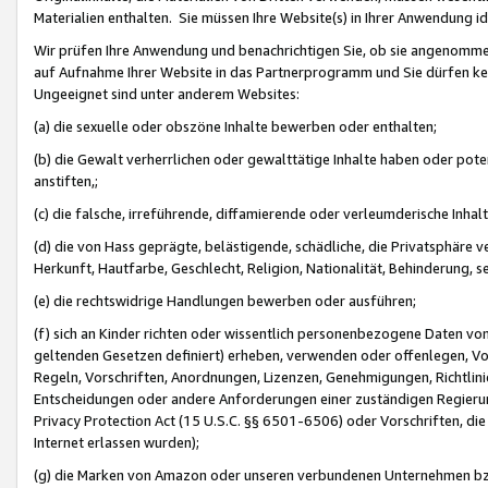
Materialien enthalten. Sie müssen Ihre Website(s) in Ihrer Anwendung ide
Wir prüfen Ihre Anwendung und benachrichtigen Sie, ob sie angenommen
auf Aufnahme Ihrer Website in das Partnerprogramm und Sie dürfen kei
Ungeeignet sind unter anderem Websites:
(a) die sexuelle oder obszöne Inhalte bewerben oder enthalten;
(b) die Gewalt verherrlichen oder gewalttätige Inhalte haben oder pot
anstiften,;
(c) die falsche, irreführende, diffamierende oder verleumderische Inha
(d) die von Hass geprägte, belästigende, schädliche, die Privatsphäre v
Herkunft, Hautfarbe, Geschlecht, Religion, Nationalität, Behinderung, 
(e) die rechtswidrige Handlungen bewerben oder ausführen;
(f) sich an Kinder richten oder wissentlich personenbezogene Daten vo
geltenden Gesetzen definiert) erheben, verwenden oder offenlegen, Vo
Regeln, Vorschriften, Anordnungen, Lizenzen, Genehmigungen, Richtlini
Entscheidungen oder andere Anforderungen einer zuständigen Regierung
Privacy Protection Act (15 U.S.C. §§ 6501-6506) oder Vorschriften, di
Internet erlassen wurden);
(g) die Marken von Amazon oder unseren verbundenen Unternehmen b