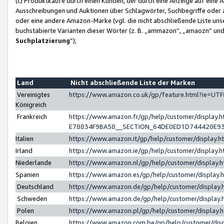
(c) Produktkäufe durch einen Kunden, der durch eine Anzeige auf eine 
Ausschreibungen und Auktionen über Schlagwörter, Suchbegriffe oder 
oder eine andere Amazon-Marke (vgl. die nicht abschließende Liste un
buchstabierte Varianten dieser Wörter (z. B. „ammazon“, „amaozn“ und „
Suchplatzierung
”);
Land
Nicht abschließende Liste der Marken
Vereinigtes
https://www.amazon.co.uk/gp/feature.html?ie=U
Königreich
Frankreich
https://www.amazon.fr/gp/help/customer/displa
E78834F9BA58__SECTION_64DE0ED1D744420E9
Italien
https://www.amazon.it/gp/help/customer/display
Irland
https://www.amazon.ie/gp/help/customer/displa
Niederlande
https://www.amazon.nl/gp/help/customer/display
Spanien
https://www.amazon.es/gp/help/customer/display
Deutschland
https://www.amazon.de/gp/help/customer/displa
Schweden
https://www.amazon.de/gp/help/customer/displa
Polen
https://www.amazon.pl/gp/help/customer/display
Belgien
https://www.amazon.com.be/gp/help/customer/d