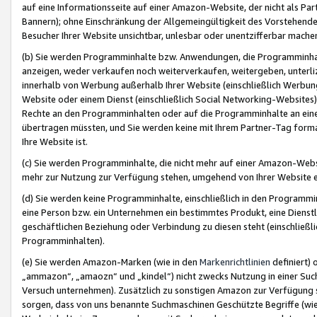
auf eine Informationsseite auf einer Amazon-Website, der nicht als Part
Bannern); ohne Einschränkung der Allgemeingültigkeit des Vorstehende
Besucher Ihrer Website unsichtbar, unlesbar oder unentzifferbar mache
(b) Sie werden Programminhalte bzw. Anwendungen, die Programminhalt
anzeigen, weder verkaufen noch weiterverkaufen, weitergeben, unterli
innerhalb von Werbung außerhalb Ihrer Website (einschließlich Werbun
Website oder einem Dienst (einschließlich Social Networking-Website
Rechte an den Programminhalten oder auf die Programminhalte an eine a
übertragen müssten, und Sie werden keine mit Ihrem Partner-Tag formati
Ihre Website ist.
(c) Sie werden Programminhalte, die nicht mehr auf einer Amazon-Websit
mehr zur Nutzung zur Verfügung stehen, umgehend von Ihrer Website e
(d) Sie werden keine Programminhalte, einschließlich in den Programmin
eine Person bzw. ein Unternehmen ein bestimmtes Produkt, eine Dienstle
geschäftlichen Beziehung oder Verbindung zu diesen steht (einschließli
Programminhalten).
(e) Sie werden Amazon-Marken (wie in den
Markenrichtlinien
definiert) 
„ammazon“, „amaozn“ und „kindel“) nicht zwecks Nutzung in einer Suc
Versuch unternehmen). Zusätzlich zu sonstigen Amazon zur Verfügung 
sorgen, dass von uns benannte Suchmaschinen Geschützte Begriffe (wie 