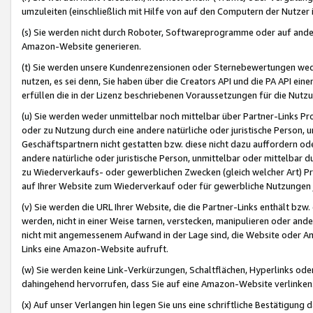
umzuleiten (einschließlich mit Hilfe von auf den Computern der Nutzer i
(s) Sie werden nicht durch Roboter, Softwareprogramme oder auf andere
Amazon-Website generieren.
(t) Sie werden unsere Kundenrezensionen oder Sternebewertungen wed
nutzen, es sei denn, Sie haben über die Creators API und die PA API e
erfüllen die in der Lizenz beschriebenen Voraussetzungen für die Nutzu
(u) Sie werden weder unmittelbar noch mittelbar über Partner-Links P
oder zu Nutzung durch eine andere natürliche oder juristische Person,
Geschäftspartnern nicht gestatten bzw. diese nicht dazu auffordern od
andere natürliche oder juristische Person, unmittelbar oder mittelbar
zu Wiederverkaufs- oder gewerblichen Zwecken (gleich welcher Art) 
auf Ihrer Website zum Wiederverkauf oder für gewerbliche Nutzungen 
(v) Sie werden die URL Ihrer Website, die die Partner-Links enthält b
werden, nicht in einer Weise tarnen, verstecken, manipulieren oder and
nicht mit angemessenem Aufwand in der Lage sind, die Website oder A
Links eine Amazon-Website aufruft.
(w) Sie werden keine Link-Verkürzungen, Schaltflächen, Hyperlinks ode
dahingehend hervorrufen, dass Sie auf eine Amazon-Website verlinken
(x) Auf unser Verlangen hin legen Sie uns eine schriftliche Bestätigung