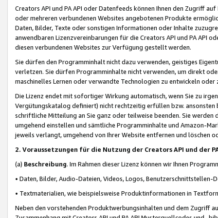
Creators API und PA API oder Datenfeeds können Ihnen den Zugriff auf D
oder mehreren verbundenen Websites angebotenen Produkte ermögliche
Daten, Bilder, Texte oder sonstigen Informationen oder Inhalte zuzugre
anwendbaren Lizenzvereinbarungen für die Creators API und PA API od
diesen verbundenen Websites zur Verfügung gestellt werden.
Sie dürfen den Programminhalt nicht dazu verwenden, geistiges Eigent
verletzen. Sie dürfen Programminhalte nicht verwenden, um direkt ode
maschinelles Lernen oder verwandte Technologien zu entwickeln oder zu
Die Lizenz endet mit sofortiger Wirkung automatisch, wenn Sie zu irg
Vergütungskatalog definiert) nicht rechtzeitig erfüllen bzw. ansonsten
schriftliche Mitteilung an Sie ganz oder teilweise beenden. Sie werden
umgehend einstellen und sämtliche Programminhalte und Amazon-Marke
jeweils verlangt, umgehend von Ihrer Website entfernen und löschen od
2. Voraussetzungen für die Nutzung der Creators API und der P
(a)
Beschreibung
. Im Rahmen dieser Lizenz können wir Ihnen Programmi
• Daten, Bilder, Audio-Dateien, Videos, Logos, Benutzerschnittstellen-
• Textmaterialien, wie beispielsweise Produktinformationen in Textfor
Neben den vorstehenden Produktwerbungsinhalten und dem Zugriff auf 
Zusammenhang mit Creators API und PA API Musterquellcodes und -bibli