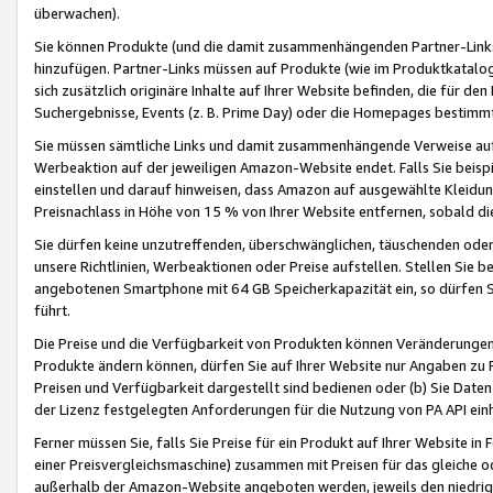
überwachen).
Sie können Produkte (und die damit zusammenhängenden Partner-Links)
hinzufügen. Partner-Links müssen auf Produkte (wie im Produktkatalog de
sich zusätzlich originäre Inhalte auf Ihrer Website befinden, die für 
Suchergebnisse, Events (z. B. Prime Day) oder die Homepages bestimmte
Sie müssen sämtliche Links und damit zusammenhängende Verweise auf z
Werbeaktion auf der jeweiligen Amazon-Website endet. Falls Sie beisp
einstellen und darauf hinweisen, dass Amazon auf ausgewählte Kleidun
Preisnachlass in Höhe von 15 % von Ihrer Website entfernen, sobald di
Sie dürfen keine unzutreffenden, überschwänglichen, täuschenden od
unsere Richtlinien, Werbeaktionen oder Preise aufstellen. Stellen Sie 
angebotenen Smartphone mit 64 GB Speicherkapazität ein, so dürfen S
führt.
Die Preise und die Verfügbarkeit von Produkten können Veränderungen 
Produkte ändern können, dürfen Sie auf Ihrer Website nur Angaben zu P
Preisen und Verfügbarkeit dargestellt sind bedienen oder (b) Sie Daten
der Lizenz festgelegten Anforderungen für die Nutzung von PA API einh
Ferner müssen Sie, falls Sie Preise für ein Produkt auf Ihrer Website in 
einer Preisvergleichsmaschine) zusammen mit Preisen für das gleiche o
außerhalb der Amazon-Website angeboten werden, jeweils den niedrigst