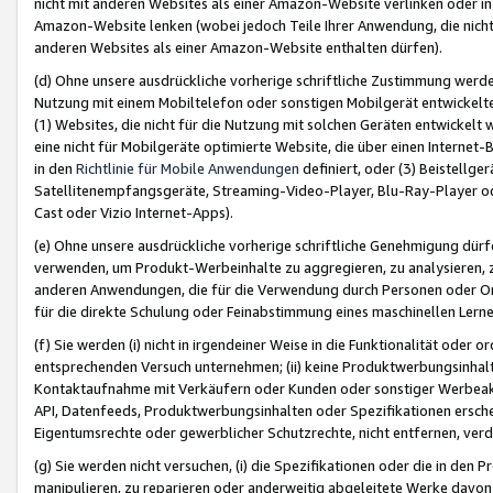
nicht mit anderen Websites als einer Amazon-Website verlinken oder i
Amazon-Website lenken (wobei jedoch Teile Ihrer Anwendung, die nich
anderen Websites als einer Amazon-Website enthalten dürfen).
(d) Ohne unsere ausdrückliche vorherige schriftliche Zustimmung werd
Nutzung mit einem Mobiltelefon oder sonstigen Mobilgerät entwickelt
(1) Websites, die nicht für die Nutzung mit solchen Geräten entwickelt
eine nicht für Mobilgeräte optimierte Website, die über einen Interne
in den
Richtlinie für Mobile Anwendungen
definiert, oder (3) Beistellge
Satellitenempfangsgeräte, Streaming-Video-Player, Blu-Ray-Player ode
Cast oder Vizio Internet-Apps).
(e) Ohne unsere ausdrückliche vorherige schriftliche Genehmigung dürfe
verwenden, um Produkt-Werbeinhalte zu aggregieren, zu analysieren, 
anderen Anwendungen, die für die Verwendung durch Personen oder Or
für die direkte Schulung oder Feinabstimmung eines maschinellen Lern
(f) Sie werden (i) nicht in irgendeiner Weise in die Funktionalität ode
entsprechenden Versuch unternehmen; (ii) keine Produktwerbungsinha
Kontaktaufnahme mit Verkäufern oder Kunden oder sonstiger Werbeaktiv
API, Datenfeeds, Produktwerbungsinhalten oder Spezifikationen erschei
Eigentumsrechte oder gewerblicher Schutzrechte, nicht entfernen, verd
(g) Sie werden nicht versuchen, (i) die Spezifikationen oder die in de
manipulieren, zu reparieren oder anderweitig abgeleitete Werke davon z