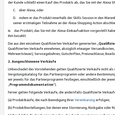
der Kunde schließt einen Kauf des Produkts ab, das Sie mit der Alexa 
C. über Alexa, oder
D. indem er das Produkt innerhalb der Skills Session in den Waren
seiner erstmaligen Teilnahme an der Alexa Shopping Action abschlie
iii. das Produkt, das Sie mit der Alexa-Einkaufsaktion vorgestellt ha
ihm bezahlt.
Die aus den einzelnen Qualifizierten Verkäufen generierten „
Qualifizi
Qualifizierten Verkäufe einnehmen, abzüglich etwaiger Versandkosten
Mehrwertsteuer), Servicegebühren, Gutschriften, Preisnachlässe, Bear
2. Ausgeschlossene Verkäufe
Unbeschadet des Vorstehenden gelten Qualifizierte Verkäufe nicht als
Vergütungskatalog für das Partnerprogramm oder andere Bestimmungen,
wir jeweils für das Partnerprogramm festlegen, einschließlich der jewe
„
Programmdokumentation
“).
Ferner gelten folgende Verkäufe, die andernfalls Qualifizierte Verkä
(a) Produktkäufe, die nach Beendigung Ihrer
Vereinbarung
erfolgen;
(b) Produktbestellungen, bei denen eine Stornierung, Rückgabe oder R