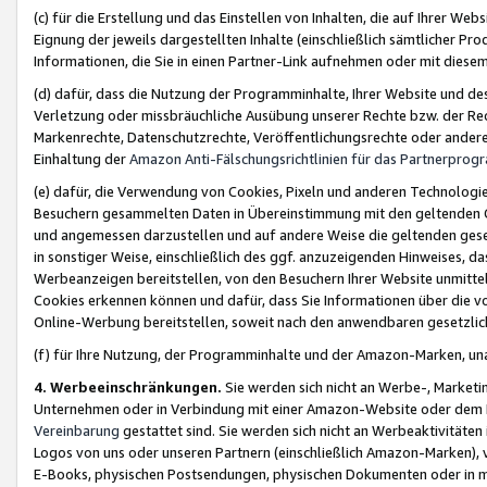
(c) für die Erstellung und das Einstellen von Inhalten, die auf Ihrer We
Eignung der jeweils dargestellten Inhalte (einschließlich sämtlicher 
Informationen, die Sie in einen Partner-Link aufnehmen oder mit diese
(d) dafür, dass die Nutzung der Programminhalte, Ihrer Website und des 
Verletzung oder missbräuchliche Ausübung unserer Rechte bzw. der Recht
Markenrechte, Datenschutzrechte, Veröffentlichungsrechte oder anderer
Einhaltung der
Amazon Anti-Fälschungsrichtlinien für das Partnerpro
(e) dafür, die Verwendung von Cookies, Pixeln und anderen Technologien
Besuchern gesammelten Daten in Übereinstimmung mit den geltenden Ge
und angemessen darzustellen und auf andere Weise die geltenden geset
in sonstiger Weise, einschließlich des ggf. anzuzeigenden Hinweises, d
Werbeanzeigen bereitstellen, von den Besuchern Ihrer Website unmitte
Cookies erkennen können und dafür, dass Sie Informationen über die v
Online-Werbung bereitstellen, soweit nach den anwendbaren gesetzlic
(f) für Ihre Nutzung, der Programminhalte und der Amazon-Marken, u
4. Werbeeinschränkungen.
Sie werden sich nicht an Werbe-, Market
Unternehmen oder in Verbindung mit einer Amazon-Website oder dem Pa
Vereinbarung
gestattet sind. Sie werden sich nicht an Werbeaktivitäten
Logos von uns oder unseren Partnern (einschließlich Amazon-Marken), 
E-Books, physischen Postsendungen, physischen Dokumenten oder in 