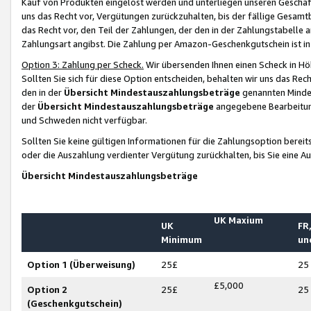
Kauf von Produkten eingelöst werden und unterliegen unseren Geschäf
uns das Recht vor, Vergütungen zurückzuhalten, bis der fällige Gesamt
das Recht vor, den Teil der Zahlungen, der den in der Zahlungstabelle 
Zahlungsart angibst. Die Zahlung per Amazon-Geschenkgutschein ist in
Option 3: Zahlung per Scheck.
Wir übersenden Ihnen einen Scheck in Höh
Sollten Sie sich für diese Option entscheiden, behalten wir uns das Rec
den in der
Übersicht Mindestauszahlungsbeträge
genannten Mindest
der
Übersicht Mindestauszahlungsbeträge
angegebene Bearbeitung
und Schweden nicht verfügbar.
Sollten Sie keine gültigen Informationen für die Zahlungsoption bereit
oder die Auszahlung verdienter Vergütung zurückhalten, bis Sie eine A
Übersicht Mindestauszahlungsbeträge
UK Maxium
UK
FR,
Minimum
un
Option 1 (Überweisung)
25£
25
£5,000
Option 2
25£
25
(Geschenkgutschein)