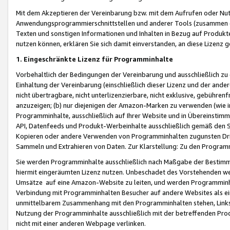
Mit dem Akzeptieren der Vereinbarung bzw. mit dem Aufrufen oder Nutz
Anwendungsprogrammierschnittstellen und anderer Tools (zusammen die
Texten und sonstigen Informationen und Inhalten in Bezug auf Produkte
nutzen können, erklären Sie sich damit einverstanden, an diese Lizenz 
1. Eingeschränkte Lizenz für Programminhalte
Vorbehaltlich der Bedingungen der Vereinbarung und ausschließlich z
Einhaltung der Vereinbarung (einschließlich dieser Lizenz und der ande
nicht übertragbare, nicht unterlizenzierbare, nicht exklusive, gebühren
anzuzeigen; (b) nur diejenigen der Amazon-Marken zu verwenden (wie in 
Programminhalte, ausschließlich auf Ihrer Website und in Übereinstimmu
API, Datenfeeds und Produkt-Werbeinhalte ausschließlich gemäß den Spe
Kopieren oder andere Verwenden von Programminhalten zugunsten Dri
Sammeln und Extrahieren von Daten. Zur Klarstellung: Zu den Program
Sie werden Programminhalte ausschließlich nach Maßgabe der Besti
hiermit eingeräumten Lizenz nutzen. Unbeschadet des Vorstehenden we
Umsätze auf eine Amazon-Website zu leiten, und werden Programminhal
Verbindung mit Programminhalten Besucher auf andere Websites als ein
unmittelbarem Zusammenhang mit den Programminhalten stehen, Links z
Nutzung der Programminhalte ausschließlich mit der betreffenden Pr
nicht mit einer anderen Webpage verlinken.