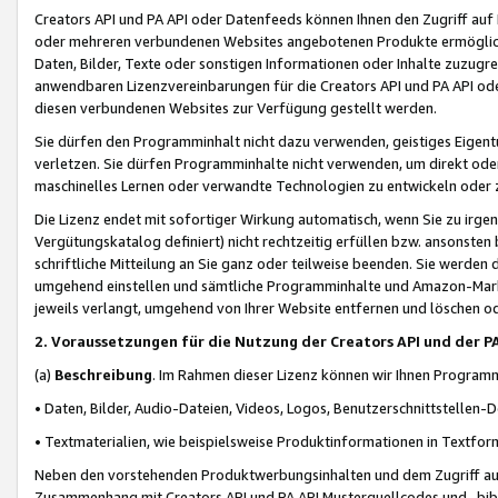
Creators API und PA API oder Datenfeeds können Ihnen den Zugriff auf D
oder mehreren verbundenen Websites angebotenen Produkte ermögliche
Daten, Bilder, Texte oder sonstigen Informationen oder Inhalte zuzugre
anwendbaren Lizenzvereinbarungen für die Creators API und PA API od
diesen verbundenen Websites zur Verfügung gestellt werden.
Sie dürfen den Programminhalt nicht dazu verwenden, geistiges Eigent
verletzen. Sie dürfen Programminhalte nicht verwenden, um direkt ode
maschinelles Lernen oder verwandte Technologien zu entwickeln oder zu
Die Lizenz endet mit sofortiger Wirkung automatisch, wenn Sie zu irg
Vergütungskatalog definiert) nicht rechtzeitig erfüllen bzw. ansonsten
schriftliche Mitteilung an Sie ganz oder teilweise beenden. Sie werden
umgehend einstellen und sämtliche Programminhalte und Amazon-Marke
jeweils verlangt, umgehend von Ihrer Website entfernen und löschen od
2. Voraussetzungen für die Nutzung der Creators API und der P
(a)
Beschreibung
. Im Rahmen dieser Lizenz können wir Ihnen Programmi
• Daten, Bilder, Audio-Dateien, Videos, Logos, Benutzerschnittstellen-
• Textmaterialien, wie beispielsweise Produktinformationen in Textfor
Neben den vorstehenden Produktwerbungsinhalten und dem Zugriff auf 
Zusammenhang mit Creators API und PA API Musterquellcodes und -bibli