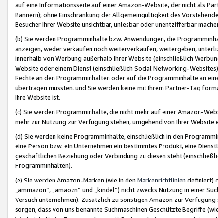
auf eine Informationsseite auf einer Amazon-Website, der nicht als Part
Bannern); ohne Einschränkung der Allgemeingültigkeit des Vorstehende
Besucher Ihrer Website unsichtbar, unlesbar oder unentzifferbar mache
(b) Sie werden Programminhalte bzw. Anwendungen, die Programminhalt
anzeigen, weder verkaufen noch weiterverkaufen, weitergeben, unterli
innerhalb von Werbung außerhalb Ihrer Website (einschließlich Werbun
Website oder einem Dienst (einschließlich Social Networking-Website
Rechte an den Programminhalten oder auf die Programminhalte an eine a
übertragen müssten, und Sie werden keine mit Ihrem Partner-Tag formati
Ihre Website ist.
(c) Sie werden Programminhalte, die nicht mehr auf einer Amazon-Websit
mehr zur Nutzung zur Verfügung stehen, umgehend von Ihrer Website e
(d) Sie werden keine Programminhalte, einschließlich in den Programmin
eine Person bzw. ein Unternehmen ein bestimmtes Produkt, eine Dienstle
geschäftlichen Beziehung oder Verbindung zu diesen steht (einschließli
Programminhalten).
(e) Sie werden Amazon-Marken (wie in den
Markenrichtlinien
definiert) 
„ammazon“, „amaozn“ und „kindel“) nicht zwecks Nutzung in einer Suc
Versuch unternehmen). Zusätzlich zu sonstigen Amazon zur Verfügung 
sorgen, dass von uns benannte Suchmaschinen Geschützte Begriffe (wie 