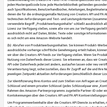
jeden Musterquellcode bzw. jede Musterbibliothek geltenden gesonder
auch Spezifikationen, Benutzerhandbücher, Anleitungen, Begleitmaterial
denen die für die ordnungsgemäße Nutzung von Creators API und PA A
technischen Anforderungen und Test- und Leistungskriterien (zusammen
verwendete Begriff „Produktwerbungsinhalte“ schließt ausdrücklich al
Lizenz zur Verfügung stellen, sowie alle von uns zur Verfügung gestel
ausdrücklich nicht auf Daten, Bilder, Texte oder sonstige Informatione
es sich nicht um eine Amazon-Website handelt.
(b) Abrufen von Produktwerbungsinhalten. Sie können Produkt-Werbein
ausdrückliche vorherige schriftliche Genehmigung erteilt haben, könn
wir über die Creators API Feeds zur Verfügung stellen. Wenn Sie Produk
Nutzung von Datenfeeds dieser Lizenz. Sie erkennen an, dass wir Creat
API oder Datenfeeds jederzeit ändern, auslaufen lassen oder neu veröffe
Verantwortung liegt, sicherzustellen, dass Ihr Zugriff auf die und Ihr
jeweiligen Zeitpunkt aktuellen Anforderungen (einschließlich dieser Liz
Zur Identifizierung Ihres Kontos und zum Stellen von Anfragen an Crea
Schlüssel und einem privaten Schlüssel (jedes Schlüsselpaar eine „Kon
Rahmen des Amazon-Partnerprogramms zugeteilte Partner-ID oder ein
Kontokennungen über den Creators API und PA API Kontoerstellungspro
Um Programmwerbeinhalte über die Creators API Dienste zu erhalten, m