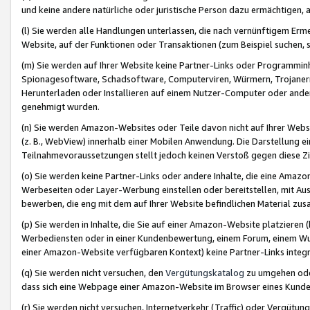
und keine andere natürliche oder juristische Person dazu ermächtigen, a
(l) Sie werden alle Handlungen unterlassen, die nach vernünftigem Erme
Website, auf der Funktionen oder Transaktionen (zum Beispiel suchen, s
(m) Sie werden auf Ihrer Website keine Partner-Links oder Programmin
Spionagesoftware, Schadsoftware, Computerviren, Würmern, Trojaner
Herunterladen oder Installieren auf einem Nutzer-Computer oder ande
genehmigt wurden.
(n) Sie werden Amazon-Websites oder Teile davon nicht auf Ihrer Websi
(z. B., WebView) innerhalb einer Mobilen Anwendung. Die Darstellung ein
Teilnahmevoraussetzungen stellt jedoch keinen Verstoß gegen diese Zif
(o) Sie werden keine Partner-Links oder andere Inhalte, die eine Am
Werbeseiten oder Layer-Werbung einstellen oder bereitstellen, mit Au
bewerben, die eng mit dem auf Ihrer Website befindlichen Material z
(p) Sie werden in Inhalte, die Sie auf einer Amazon-Website platzier
Werbediensten oder in einer Kundenbewertung, einem Forum, einem Wun
einer Amazon-Website verfügbaren Kontext) keine Partner-Links integr
(q) Sie werden nicht versuchen, den
Vergütungskatalog
zu umgehen oder
dass sich eine Webpage einer Amazon-Website im Browser eines Kunden 
(r) Sie werden nicht versuchen, Internetverkehr (Traffic) oder Vergü