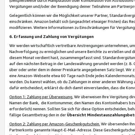
(beispielsweise durch Manipulation oder Kombination von Attributions-
Vergütungen und/oder der Beendigung deiner Teilnahme am Partnerp
Gelegentlich können wir die Möglichkeit unserer Partner, Standardv
einschränken. Amazon behält sich (ungeachtet etwaiger Fristen) das Re
modifizieren. Weitere Informationen zu Einschränkungen für Vergütung
6. Erfassung und Zahlung von Vergütungen
Wir werden wirtschaftlich vertretbare Anstrengungen unternehmen, um 
Nachverfolgung zu ermöglichen und unsere Berichte zu erstellen und di
diesem Monat verdient hast, zusammengefasst sind. Standardvergütung
auf den nächsten Betrag in der Landeswährung gerundet werden (z. B. C
über oder unter dem in deiner Preiskarte angegebenen Satz liegt. Wir
eine Amazon-Webseite etwa 60 Tage nach Ende jedes Kalendermonats, i
wurden. Du kannst wählen, ob du Zahlungen in einer anderen Währung
dafür entscheidest, erklärst du dich damit einverstanden, dass die K
Option 1: Zahlung per Überweisung.
Wir überweisen Ihre Vergütung dir
Namen der Bank, die Kontonummer, den Namen des Kontoinhabers bzw. a
erforderlich) nennen. Sollten Sie sich für diese Option entscheiden, be
fällige Gesamtbetrag den in der
Übersicht Mindestauszahlungsbet
Option 2: Zahlung per Amazon-Geschenkgutschein.
Wir übersenden Ihne
Partnerkonto genannte Haupt-E-Mail-Adresse. Diese Geschenkgutschei