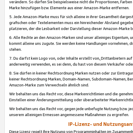
verändern. So dürfen Sie beispielsweise nicht die Proportionen, Farb
Marke hinzufügen bzw. Elemente aus einer Amazon-Marke entfernen.
5. Jede Amazon-Marke muss für sich alleine in ihrer Gesamtheit darge
grafischen oder Textelementen muss ein hinreichender Abstand gegebe
platzieren, der die Lesbarkeit oder Darstellung dieser Amazon-Marke b
6. Alle Rechte an den Amazon-Marken sind unser alleiniges Eigentum, 
kommt alleine uns zugute. Sie werden keine Handlungen vornehmen, 
stehen.
7. Du darfst kein Logo von, oder Inhalte erstellt von,
Drittanbietern au
anderweitig verwenden, es sei denn, du hast von diesem Verkäufer oder
8. Sie dürfen in keiner Rechtsordnung Marken nutzen oder zur Eintragu
keiner Rechtsordnung Marken, Domain-Namen, Subdomain-Namen, Benu
Amazon-Marke zum Verwechseln ähnlich sind.
Wir behalten uns das Recht vor, diese Markenrichtlinien und die gene
Einstellen einer Änderungsmitteilung oder überarbeiteter Markenricht
Wir behalten uns das Recht vor, gegen jede unbefugte Nutzung bzw. jede 
unserem alleinigen Ermessen angemessene Maßnahmen zu ergreifen.
IP-Lizenz- und Nutzungsan
Diese Lizenz regelt Ihre Nutzung von Programminhalten im Zusammen