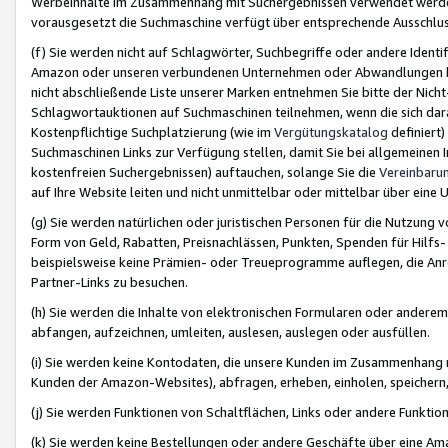
Werbeinhalte im Zusammenhang mit Suchergebnissen verwendet werden,
vorausgesetzt die Suchmaschine verfügt über entsprechende Ausschlu
(f) Sie werden nicht auf Schlagwörter, Suchbegriffe oder andere Ident
Amazon oder unseren verbundenen Unternehmen oder Abwandlungen bzw
nicht abschließende Liste unserer Marken entnehmen Sie bitte der Nich
Schlagwortauktionen auf Suchmaschinen teilnehmen, wenn die sich da
Kostenpflichtige Suchplatzierung (wie im
Vergütungskatalog
definiert
Suchmaschinen Links zur Verfügung stellen, damit Sie bei allgemeinen I
kostenfreien Suchergebnissen) auftauchen, solange Sie die
Vereinbaru
auf Ihre Website leiten und nicht unmittelbar oder mittelbar über eine
(g) Sie werden natürlichen oder juristischen Personen für die Nutzung 
Form von Geld, Rabatten, Preisnachlässen, Punkten, Spenden für Hilfs
beispielsweise keine Prämien- oder Treueprogramme auflegen, die Anrei
Partner-Links zu besuchen.
(h) Sie werden die Inhalte von elektronischen Formularen oder anderem M
abfangen, aufzeichnen, umleiten, auslesen, auslegen oder ausfüllen.
(i) Sie werden keine Kontodaten, die unsere Kunden im Zusammenhang 
Kunden der Amazon-Websites), abfragen, erheben, einholen, speichern,
(j) Sie werden Funktionen von Schaltflächen, Links oder andere Funkti
(k) Sie werden keine Bestellungen oder andere Geschäfte über eine Ama