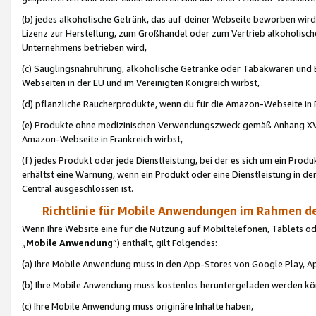
(b) jedes alkoholische Getränk, das auf deiner Webseite beworben wird
Lizenz zur Herstellung, zum Großhandel oder zum Vertrieb alkoholisch
Unternehmens betrieben wird,
(c) Säuglingsnahruhrung, alkoholische Getränke oder Tabakwaren und E
Webseiten in der EU und im Vereinigten Königreich wirbst,
(d) pflanzliche Raucherprodukte, wenn du für die Amazon-Webseite in B
(e) Produkte ohne medizinischen Verwendungszweck gemäß Anhang XVI 
Amazon-Webseite in Frankreich wirbst,
(f) jedes Produkt oder jede Dienstleistung, bei der es sich um ein Prod
erhältst eine Warnung, wenn ein Produkt oder eine Dienstleistung in de
Central ausgeschlossen ist.
Richtlinie für Mobile Anwendungen im Rahmen de
Wenn Ihre Website eine für die Nutzung auf Mobiltelefonen, Tablets 
„
Mobile Anwendung
“) enthält, gilt Folgendes:
(a) Ihre Mobile Anwendung muss in den App-Stores von Google Play, A
(b) Ihre Mobile Anwendung muss kostenlos heruntergeladen werden könn
(c) Ihre Mobile Anwendung muss originäre Inhalte haben,