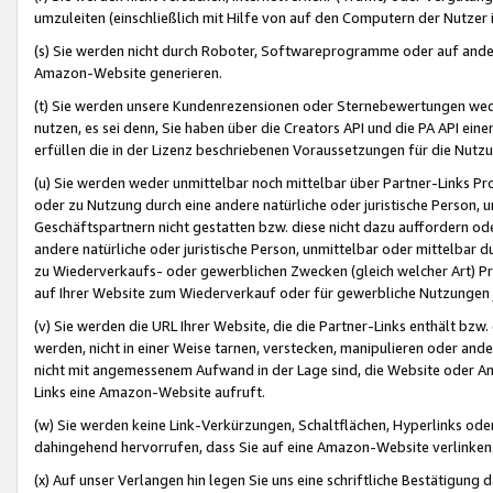
umzuleiten (einschließlich mit Hilfe von auf den Computern der Nutzer i
(s) Sie werden nicht durch Roboter, Softwareprogramme oder auf andere
Amazon-Website generieren.
(t) Sie werden unsere Kundenrezensionen oder Sternebewertungen wed
nutzen, es sei denn, Sie haben über die Creators API und die PA API e
erfüllen die in der Lizenz beschriebenen Voraussetzungen für die Nutzu
(u) Sie werden weder unmittelbar noch mittelbar über Partner-Links P
oder zu Nutzung durch eine andere natürliche oder juristische Person,
Geschäftspartnern nicht gestatten bzw. diese nicht dazu auffordern od
andere natürliche oder juristische Person, unmittelbar oder mittelbar
zu Wiederverkaufs- oder gewerblichen Zwecken (gleich welcher Art) 
auf Ihrer Website zum Wiederverkauf oder für gewerbliche Nutzungen 
(v) Sie werden die URL Ihrer Website, die die Partner-Links enthält b
werden, nicht in einer Weise tarnen, verstecken, manipulieren oder and
nicht mit angemessenem Aufwand in der Lage sind, die Website oder A
Links eine Amazon-Website aufruft.
(w) Sie werden keine Link-Verkürzungen, Schaltflächen, Hyperlinks ode
dahingehend hervorrufen, dass Sie auf eine Amazon-Website verlinken
(x) Auf unser Verlangen hin legen Sie uns eine schriftliche Bestätigung