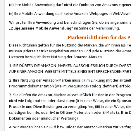
(d) Ihre Mobile Anwendung darf nicht die Funktion von Amazons eige
(e) Ihre Mobile Anwendung darf keine Amazon-Webpages in WebView 
Wir prüfen Ihre Anwendung und benachrichtigen Sie, ob sie angenomm
„
Zugelassene Mobile Anwendung
“ im Sinne der
Vereinbarung
.
Markenrichtlinien für das 
Diese Richtlinien gelten für die Nutzung der Marken, die wir Ihnen als 
müssen jederzeit strikt eingehalten werden, und jede Nutzung der Ama
Lizenzen bezüglich Ihrer Nutzung der Amazon-Marken.
1. SIE DÜRFEN DIE AMAZON-MARKEN AUSSCHLIESSLICH DURCH DARS
AUF EINER AMAZON-WEBSITE MITTELS EINES ENTSPRECHENDEN PART
2. Ihre Nutzung der Amazon-Marken muss (i) im Einklang mit der aktuells
Programmdokumentation (wie im
Vergütungskatalog
definiert) erfolg
3. Sie dürfen die Amazon-Marken ausschließlich für den in der Progr
nicht wie folgt nutzen oder darstellen: (i) in einer Weise, die ein Spo
Produkte und Dienstleistungen zu verunglimpfen, (iii) in einer Weise
schädigen könnte, oder (iv) in Offline-Materialien oder E-Mails (z. B.
Dokumenten oder mündlicher Werbung).
4. Wir werden Ihnen ein Bild bzw. Bilder der Amazon-Marken zur Verfüg