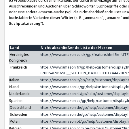
(c) Produktkäufe durch einen Kunden, der durch eine Anzeige auf eine 
Ausschreibungen und Auktionen über Schlagwörter, Suchbegriffe oder 
oder eine andere Amazon-Marke (vgl. die nicht abschließende Liste un
buchstabierte Varianten dieser Wörter (z. B. „ammazon“, „amaozn“ und „
Suchplatzierung
”);
Land
Nicht abschließende Liste der Marken
Vereinigtes
https://www.amazon.co.uk/gp/feature.html?ie=U
Königreich
Frankreich
https://www.amazon.fr/gp/help/customer/displa
E78834F9BA58__SECTION_64DE0ED1D744420E9
Italien
https://www.amazon.it/gp/help/customer/display
Irland
https://www.amazon.ie/gp/help/customer/displa
Niederlande
https://www.amazon.nl/gp/help/customer/display
Spanien
https://www.amazon.es/gp/help/customer/display
Deutschland
https://www.amazon.de/gp/help/customer/displa
Schweden
https://www.amazon.de/gp/help/customer/displa
Polen
https://www.amazon.pl/gp/help/customer/display
Belgien
https://www.amazon.com.be/gp/help/customer/d