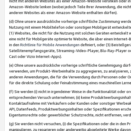
nicht mit anderen Websites als einer Amazon-Website verlinken oder i
Amazon-Website lenken (wobei jedoch Teile Ihrer Anwendung, die nich
anderen Websites als einer Amazon-Website enthalten dürfen).
(d) Ohne unsere ausdrückliche vorherige schriftliche Zustimmung werd
Nutzung mit einem Mobiltelefon oder sonstigen Mobilgerät entwickelt
(1) Websites, die nicht für die Nutzung mit solchen Geräten entwickelt
eine nicht für Mobilgeräte optimierte Website, die über einen Interne
in den
Richtlinie für Mobile Anwendungen
definiert, oder (3) Beistellge
Satellitenempfangsgeräte, Streaming-Video-Player, Blu-Ray-Player ode
Cast oder Vizio Internet-Apps).
(e) Ohne unsere ausdrückliche vorherige schriftliche Genehmigung dürfe
verwenden, um Produkt-Werbeinhalte zu aggregieren, zu analysieren, 
anderen Anwendungen, die für die Verwendung durch Personen oder Or
für die direkte Schulung oder Feinabstimmung eines maschinellen Lern
(f) Sie werden (i) nicht in irgendeiner Weise in die Funktionalität ode
entsprechenden Versuch unternehmen; (ii) keine Produktwerbungsinha
Kontaktaufnahme mit Verkäufern oder Kunden oder sonstiger Werbeaktiv
API, Datenfeeds, Produktwerbungsinhalten oder Spezifikationen erschei
Eigentumsrechte oder gewerblicher Schutzrechte, nicht entfernen, verd
(g) Sie werden nicht versuchen, (i) die Spezifikationen oder die in de
manipulieren, zu reparieren oder anderweitig abgeleitete Werke davon z