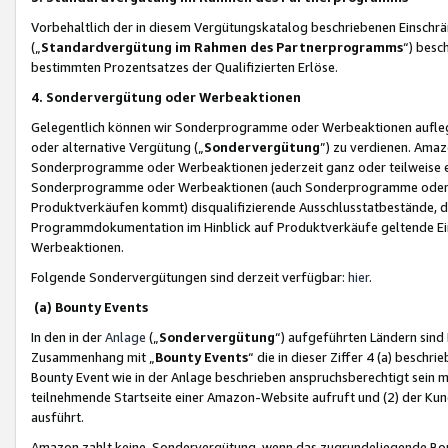
Vorbehaltlich der in diesem Vergütungskatalog beschriebenen Einschr
(„
Standardvergütung im Rahmen des Partnerprogramms
“) besc
bestimmten Prozentsatzes der Qualifizierten Erlöse.
4. Sondervergütung oder Werbeaktionen
Gelegentlich können wir Sonderprogramme oder Werbeaktionen auflegen,
oder alternative Vergütung („
Sondervergütung
”) zu verdienen. Amazo
Sonderprogramme oder Werbeaktionen jederzeit ganz oder teilweise einz
Sonderprogramme oder Werbeaktionen (auch Sonderprogramme oder We
Produktverkäufen kommt) disqualifizierende Ausschlusstatbestände, di
Programmdokumentation im Hinblick auf Produktverkäufe geltende E
Werbeaktionen.
Folgende Sondervergütungen sind derzeit verfügbar:
hier
.
(a) Bounty Events
In den in der
Anlage
(„
Sondervergütung
“) aufgeführten Ländern sind
Zusammenhang mit „
Bounty Events
“ die in dieser Ziffer 4 (a) besch
Bounty Event wie in der Anlage beschrieben anspruchsberechtigt sein mu
teilnehmende Startseite einer Amazon-Website aufruft und (2) der Kun
ausführt.
Amazon zahlt keine Sondervergütung, wenn das zugrundeliegende Boun