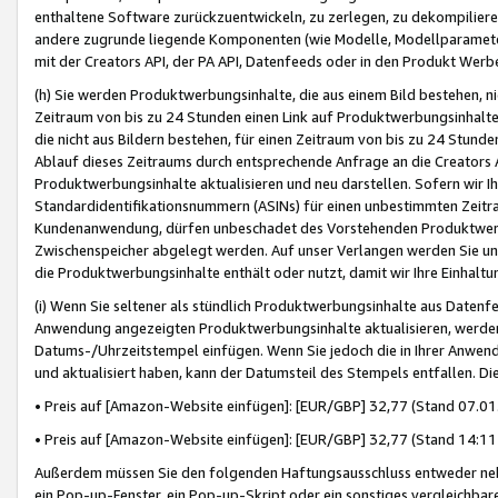
enthaltene Software zurückzuentwickeln, zu zerlegen, zu dekompilier
andere zugrunde liegende Komponenten (wie Modelle, Modellparameter
mit der Creators API, der PA API, Datenfeeds oder in den Produkt Werb
(h) Sie werden Produktwerbungsinhalte, die aus einem Bild bestehen, ni
Zeitraum von bis zu 24 Stunden einen Link auf Produktwerbungsinhalte
die nicht aus Bildern bestehen, für einen Zeitraum von bis zu 24 Stund
Ablauf dieses Zeitraums durch entsprechende Anfrage an die Creators 
Produktwerbungsinhalte aktualisieren und neu darstellen. Sofern wir Ih
Standardidentifikationsnummern (ASINs) für einen unbestimmten Zeitra
Kundenanwendung, dürfen unbeschadet des Vorstehenden Produktwerbu
Zwischenspeicher abgelegt werden. Auf unser Verlangen werden Sie un
die Produktwerbungsinhalte enthält oder nutzt, damit wir Ihre Einhalt
(i) Wenn Sie seltener als stündlich Produktwerbungsinhalte aus Datenfe
Anwendung angezeigten Produktwerbungsinhalte aktualisieren, werden 
Datums-/Uhrzeitstempel einfügen. Wenn Sie jedoch die in Ihrer Anwe
und aktualisiert haben, kann der Datumsteil des Stempels entfallen. Dies
• Preis auf [Amazon-Website einfügen]: [EUR/GBP] 32,77 (Stand 07.01.
• Preis auf [Amazon-Website einfügen]: [EUR/GBP] 32,77 (Stand 14:11 
Außerdem müssen Sie den folgenden Haftungsausschluss entweder neb
ein Pop-up-Fenster, ein Pop-up-Skript oder ein sonstiges vergleichba