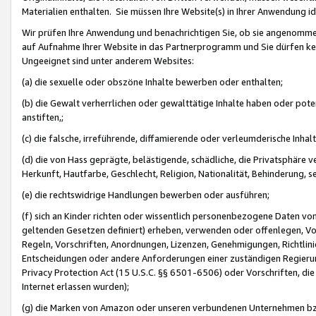
Materialien enthalten. Sie müssen Ihre Website(s) in Ihrer Anwendung ide
Wir prüfen Ihre Anwendung und benachrichtigen Sie, ob sie angenommen
auf Aufnahme Ihrer Website in das Partnerprogramm und Sie dürfen kei
Ungeeignet sind unter anderem Websites:
(a) die sexuelle oder obszöne Inhalte bewerben oder enthalten;
(b) die Gewalt verherrlichen oder gewalttätige Inhalte haben oder pot
anstiften,;
(c) die falsche, irreführende, diffamierende oder verleumderische Inha
(d) die von Hass geprägte, belästigende, schädliche, die Privatsphäre v
Herkunft, Hautfarbe, Geschlecht, Religion, Nationalität, Behinderung, 
(e) die rechtswidrige Handlungen bewerben oder ausführen;
(f) sich an Kinder richten oder wissentlich personenbezogene Daten vo
geltenden Gesetzen definiert) erheben, verwenden oder offenlegen, Vo
Regeln, Vorschriften, Anordnungen, Lizenzen, Genehmigungen, Richtlini
Entscheidungen oder andere Anforderungen einer zuständigen Regierung
Privacy Protection Act (15 U.S.C. §§ 6501-6506) oder Vorschriften, di
Internet erlassen wurden);
(g) die Marken von Amazon oder unseren verbundenen Unternehmen b