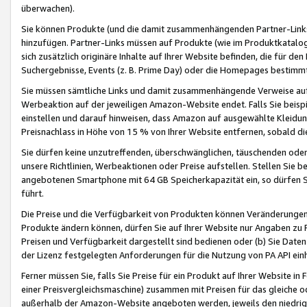
überwachen).
Sie können Produkte (und die damit zusammenhängenden Partner-Links)
hinzufügen. Partner-Links müssen auf Produkte (wie im Produktkatalog de
sich zusätzlich originäre Inhalte auf Ihrer Website befinden, die für 
Suchergebnisse, Events (z. B. Prime Day) oder die Homepages bestimmte
Sie müssen sämtliche Links und damit zusammenhängende Verweise auf z
Werbeaktion auf der jeweiligen Amazon-Website endet. Falls Sie beisp
einstellen und darauf hinweisen, dass Amazon auf ausgewählte Kleidun
Preisnachlass in Höhe von 15 % von Ihrer Website entfernen, sobald di
Sie dürfen keine unzutreffenden, überschwänglichen, täuschenden od
unsere Richtlinien, Werbeaktionen oder Preise aufstellen. Stellen Sie 
angebotenen Smartphone mit 64 GB Speicherkapazität ein, so dürfen S
führt.
Die Preise und die Verfügbarkeit von Produkten können Veränderungen 
Produkte ändern können, dürfen Sie auf Ihrer Website nur Angaben zu P
Preisen und Verfügbarkeit dargestellt sind bedienen oder (b) Sie Daten
der Lizenz festgelegten Anforderungen für die Nutzung von PA API einh
Ferner müssen Sie, falls Sie Preise für ein Produkt auf Ihrer Website in 
einer Preisvergleichsmaschine) zusammen mit Preisen für das gleiche o
außerhalb der Amazon-Website angeboten werden, jeweils den niedrigst