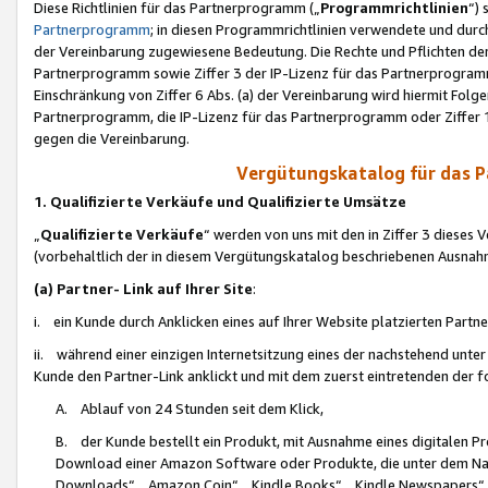
Diese Richtlinien für das Partnerprogramm („
Programmrichtlinien
“)
Partnerprogramm
; in diesen Programmrichtlinien verwendete und durch
der Vereinbarung zugewiesene Bedeutung. Die Rechte und Pflichten de
Partnerprogramm sowie Ziffer 3 der IP-Lizenz für das Partnerprogram
Einschränkung von Ziffer 6 Abs. (a) der Vereinbarung wird hiermit Fol
Partnerprogramm, die IP-Lizenz für das Partnerprogramm oder Ziffer 1
gegen die Vereinbarung.
Vergütungskatalog für das 
1. Qualifizierte Verkäufe und Qualifizierte Umsätze
„
Qualifizierte Verkäufe
“ werden von uns mit den in Ziffer 3 diese
(vorbehaltlich der in diesem Vergütungskatalog beschriebenen Ausnah
(a) Partner- Link auf Ihrer Site
:
i. ein Kunde durch Anklicken eines auf Ihrer Website platzierten Part
ii. während einer einzigen Internetsitzung eines der nachstehend unter (i)
Kunde den Partner-Link anklickt und mit dem zuerst eintretenden der f
A. Ablauf von 24 Stunden seit dem Klick,
B. der Kunde bestellt ein Produkt, mit Ausnahme eines digitalen P
Download einer Amazon Software oder Produkte, die unter dem N
Downloads“, „Amazon Coin“, „Kindle Books“, „Kindle Newspapers“, „