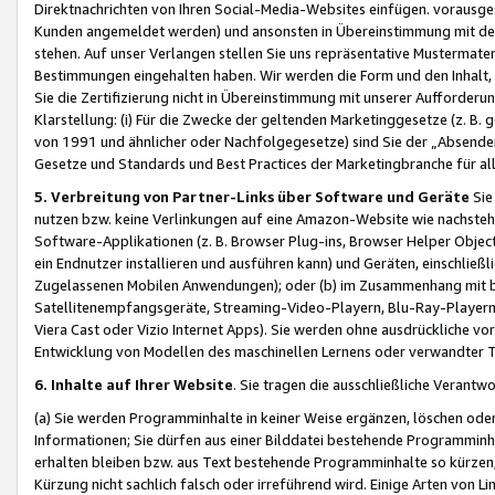
Direktnachrichten von Ihren Social-Media-Websites einfügen. vorausg
Kunden angemeldet werden) und ansonsten in Übereinstimmung mit der
stehen. Auf unser Verlangen stellen Sie uns repräsentative Mustermater
Bestimmungen eingehalten haben. Wir werden die Form und den Inhalt, di
Sie die Zertifizierung nicht in Übereinstimmung mit unserer Aufforderu
Klarstellung: (i) Für die Zwecke der geltenden Marketinggesetze (z. 
von 1991 und ähnlicher oder Nachfolgegesetze) sind Sie der „Absender“ j
Gesetze und Standards und Best Practices der Marketingbranche für 
5. Verbreitung von Partner-Links über Software und Geräte
Sie
nutzen bzw. keine Verlinkungen auf eine Amazon-Website wie nachsteh
Software-Applikationen (z. B. Browser Plug-ins, Browser Helper Objec
ein Endnutzer installieren und ausführen kann) und Geräten, einschlie
Zugelassenen Mobilen Anwendungen); oder (b) im Zusammenhang mit bzw.
Satellitenempfangsgeräte, Streaming-Video-Playern, Blu-Ray-Playern 
Viera Cast oder Vizio Internet Apps). Sie werden ohne ausdrückliche v
Entwicklung von Modellen des maschinellen Lernens oder verwandter 
6. Inhalte auf Ihrer Website
. Sie tragen die ausschließliche Verantwo
(a) Sie werden Programminhalte in keiner Weise ergänzen, löschen oder
Informationen; Sie dürfen aus einer Bilddatei bestehende Programminhal
erhalten bleiben bzw. aus Text bestehende Programminhalte so kürzen, 
Kürzung nicht sachlich falsch oder irreführend wird. Einige Arten von L