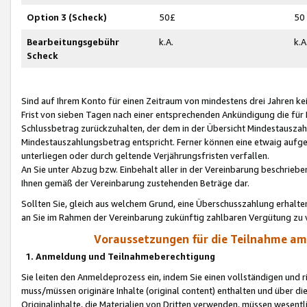
Option 3 (Scheck)
50£
50
Bearbeitungsgebühr
k.A.
k.A
Scheck
Sind auf Ihrem Konto für einen Zeitraum von mindestens drei Jahren kein
Frist von sieben Tagen nach einer entsprechenden Ankündigung die für
Schlussbetrag zurückzuhalten, der dem in der Übersicht Mindestausz
Mindestauszahlungsbetrag entspricht. Ferner können eine etwaig aufg
unterliegen oder durch geltende Verjährungsfristen verfallen.
An Sie unter Abzug bzw. Einbehalt aller in der Vereinbarung beschrieb
Ihnen gemäß der Vereinbarung zustehenden Beträge dar.
Sollten Sie, gleich aus welchem Grund, eine Überschusszahlung erhalte
an Sie im Rahmen der Vereinbarung zukünftig zahlbaren Vergütung zu 
Voraussetzungen für die Teilnahme a
1. Anmeldung und Teilnahmeberechtigung
Sie leiten den Anmeldeprozess ein, indem Sie einen vollständigen und 
muss/müssen originäre Inhalte (original content) enthalten und über d
Originalinhalte, die Materialien von Dritten verwenden, müssen wese