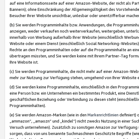
auf eine Informationsseite auf einer Amazon-Website, der nicht als Part
Bannern); ohne Einschränkung der Allgemeingültigkeit des Vorstehende
Besucher Ihrer Website unsichtbar, unlesbar oder unentzifferbar mache
(b) Sie werden Programminhalte bzw. Anwendungen, die Programminhalt
anzeigen, weder verkaufen noch weiterverkaufen, weitergeben, unterli
innerhalb von Werbung außerhalb Ihrer Website (einschließlich Werbun
Website oder einem Dienst (einschließlich Social Networking-Website
Rechte an den Programminhalten oder auf die Programminhalte an eine a
übertragen müssten, und Sie werden keine mit Ihrem Partner-Tag formati
Ihre Website ist.
(c) Sie werden Programminhalte, die nicht mehr auf einer Amazon-Websit
mehr zur Nutzung zur Verfügung stehen, umgehend von Ihrer Website e
(d) Sie werden keine Programminhalte, einschließlich in den Programmin
eine Person bzw. ein Unternehmen ein bestimmtes Produkt, eine Dienstle
geschäftlichen Beziehung oder Verbindung zu diesen steht (einschließli
Programminhalten).
(e) Sie werden Amazon-Marken (wie in den
Markenrichtlinien
definiert) 
„ammazon“, „amaozn“ und „kindel“) nicht zwecks Nutzung in einer Suc
Versuch unternehmen). Zusätzlich zu sonstigen Amazon zur Verfügung 
sorgen, dass von uns benannte Suchmaschinen Geschützte Begriffe (wie 