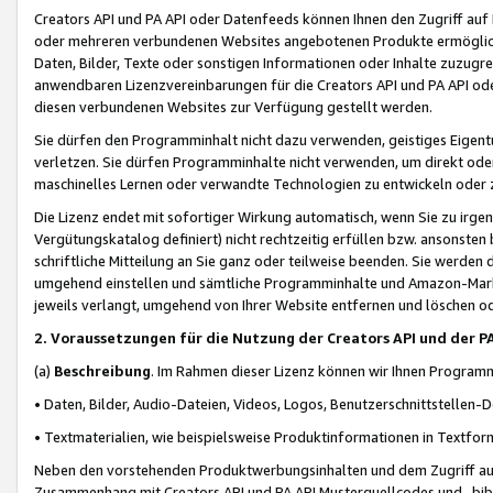
Creators API und PA API oder Datenfeeds können Ihnen den Zugriff auf D
oder mehreren verbundenen Websites angebotenen Produkte ermögliche
Daten, Bilder, Texte oder sonstigen Informationen oder Inhalte zuzugre
anwendbaren Lizenzvereinbarungen für die Creators API und PA API od
diesen verbundenen Websites zur Verfügung gestellt werden.
Sie dürfen den Programminhalt nicht dazu verwenden, geistiges Eigent
verletzen. Sie dürfen Programminhalte nicht verwenden, um direkt ode
maschinelles Lernen oder verwandte Technologien zu entwickeln oder zu
Die Lizenz endet mit sofortiger Wirkung automatisch, wenn Sie zu irg
Vergütungskatalog definiert) nicht rechtzeitig erfüllen bzw. ansonsten
schriftliche Mitteilung an Sie ganz oder teilweise beenden. Sie werden
umgehend einstellen und sämtliche Programminhalte und Amazon-Marke
jeweils verlangt, umgehend von Ihrer Website entfernen und löschen od
2. Voraussetzungen für die Nutzung der Creators API und der P
(a)
Beschreibung
. Im Rahmen dieser Lizenz können wir Ihnen Programmi
• Daten, Bilder, Audio-Dateien, Videos, Logos, Benutzerschnittstellen-
• Textmaterialien, wie beispielsweise Produktinformationen in Textfor
Neben den vorstehenden Produktwerbungsinhalten und dem Zugriff auf 
Zusammenhang mit Creators API und PA API Musterquellcodes und -bibli