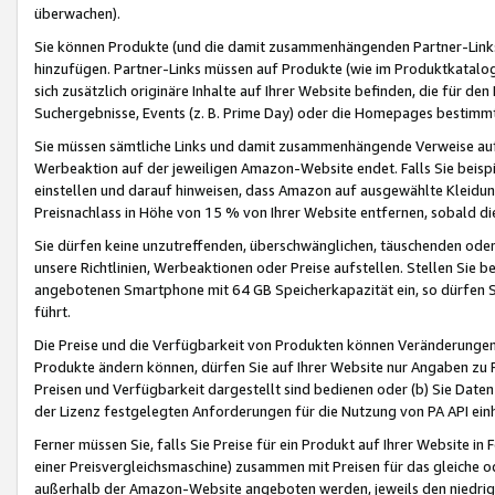
überwachen).
Sie können Produkte (und die damit zusammenhängenden Partner-Links)
hinzufügen. Partner-Links müssen auf Produkte (wie im Produktkatalog de
sich zusätzlich originäre Inhalte auf Ihrer Website befinden, die für 
Suchergebnisse, Events (z. B. Prime Day) oder die Homepages bestimmte
Sie müssen sämtliche Links und damit zusammenhängende Verweise auf z
Werbeaktion auf der jeweiligen Amazon-Website endet. Falls Sie beisp
einstellen und darauf hinweisen, dass Amazon auf ausgewählte Kleidun
Preisnachlass in Höhe von 15 % von Ihrer Website entfernen, sobald di
Sie dürfen keine unzutreffenden, überschwänglichen, täuschenden od
unsere Richtlinien, Werbeaktionen oder Preise aufstellen. Stellen Sie 
angebotenen Smartphone mit 64 GB Speicherkapazität ein, so dürfen S
führt.
Die Preise und die Verfügbarkeit von Produkten können Veränderungen 
Produkte ändern können, dürfen Sie auf Ihrer Website nur Angaben zu P
Preisen und Verfügbarkeit dargestellt sind bedienen oder (b) Sie Daten
der Lizenz festgelegten Anforderungen für die Nutzung von PA API einh
Ferner müssen Sie, falls Sie Preise für ein Produkt auf Ihrer Website in 
einer Preisvergleichsmaschine) zusammen mit Preisen für das gleiche o
außerhalb der Amazon-Website angeboten werden, jeweils den niedrigst