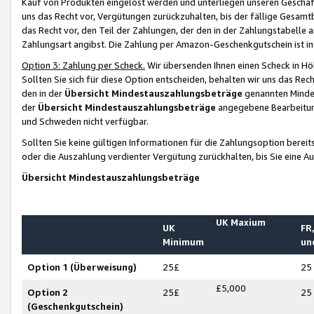
Kauf von Produkten eingelöst werden und unterliegen unseren Geschäf
uns das Recht vor, Vergütungen zurückzuhalten, bis der fällige Gesamt
das Recht vor, den Teil der Zahlungen, der den in der Zahlungstabelle 
Zahlungsart angibst. Die Zahlung per Amazon-Geschenkgutschein ist in
Option 3: Zahlung per Scheck.
Wir übersenden Ihnen einen Scheck in Höh
Sollten Sie sich für diese Option entscheiden, behalten wir uns das Rec
den in der
Übersicht Mindestauszahlungsbeträge
genannten Mindest
der
Übersicht Mindestauszahlungsbeträge
angegebene Bearbeitung
und Schweden nicht verfügbar.
Sollten Sie keine gültigen Informationen für die Zahlungsoption bereit
oder die Auszahlung verdienter Vergütung zurückhalten, bis Sie eine A
Übersicht Mindestauszahlungsbeträge
UK Maxium
UK
FR,
Minimum
un
Option 1 (Überweisung)
25£
25
£5,000
Option 2
25£
25
(Geschenkgutschein)