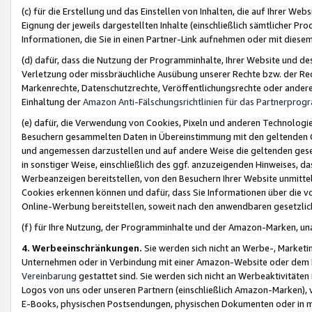
(c) für die Erstellung und das Einstellen von Inhalten, die auf Ihrer We
Eignung der jeweils dargestellten Inhalte (einschließlich sämtlicher 
Informationen, die Sie in einen Partner-Link aufnehmen oder mit diese
(d) dafür, dass die Nutzung der Programminhalte, Ihrer Website und des 
Verletzung oder missbräuchliche Ausübung unserer Rechte bzw. der Recht
Markenrechte, Datenschutzrechte, Veröffentlichungsrechte oder anderer
Einhaltung der
Amazon Anti-Fälschungsrichtlinien für das Partnerpro
(e) dafür, die Verwendung von Cookies, Pixeln und anderen Technologien
Besuchern gesammelten Daten in Übereinstimmung mit den geltenden Ge
und angemessen darzustellen und auf andere Weise die geltenden geset
in sonstiger Weise, einschließlich des ggf. anzuzeigenden Hinweises, d
Werbeanzeigen bereitstellen, von den Besuchern Ihrer Website unmitte
Cookies erkennen können und dafür, dass Sie Informationen über die v
Online-Werbung bereitstellen, soweit nach den anwendbaren gesetzlic
(f) für Ihre Nutzung, der Programminhalte und der Amazon-Marken, u
4. Werbeeinschränkungen.
Sie werden sich nicht an Werbe-, Market
Unternehmen oder in Verbindung mit einer Amazon-Website oder dem Pa
Vereinbarung
gestattet sind. Sie werden sich nicht an Werbeaktivitäten
Logos von uns oder unseren Partnern (einschließlich Amazon-Marken), 
E-Books, physischen Postsendungen, physischen Dokumenten oder in 