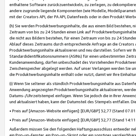
enthaltene Software zurückzuentwickeln, zu zerlegen, zu dekompilier
andere zugrunde liegende Komponenten (wie Modelle, Modellparameter
mit der Creators API, der PA API, Datenfeeds oder in den Produkt Werb
(h) Sie werden Produktwerbungsinhalte, die aus einem Bild bestehen, ni
Zeitraum von bis zu 24 Stunden einen Link auf Produktwerbungsinhalte
die nicht aus Bildern bestehen, für einen Zeitraum von bis zu 24 Stund
Ablauf dieses Zeitraums durch entsprechende Anfrage an die Creators 
Produktwerbungsinhalte aktualisieren und neu darstellen. Sofern wir Ih
Standardidentifikationsnummern (ASINs) für einen unbestimmten Zeitra
Kundenanwendung, dürfen unbeschadet des Vorstehenden Produktwerbu
Zwischenspeicher abgelegt werden. Auf unser Verlangen werden Sie un
die Produktwerbungsinhalte enthält oder nutzt, damit wir Ihre Einhalt
(i) Wenn Sie seltener als stündlich Produktwerbungsinhalte aus Datenfe
Anwendung angezeigten Produktwerbungsinhalte aktualisieren, werden 
Datums-/Uhrzeitstempel einfügen. Wenn Sie jedoch die in Ihrer Anwe
und aktualisiert haben, kann der Datumsteil des Stempels entfallen. Dies
• Preis auf [Amazon-Website einfügen]: [EUR/GBP] 32,77 (Stand 07.01.
• Preis auf [Amazon-Website einfügen]: [EUR/GBP] 32,77 (Stand 14:11 
Außerdem müssen Sie den folgenden Haftungsausschluss entweder neb
ein Pop-up-Fenster, ein Pop-up-Skript oder ein sonstiges vergleichba