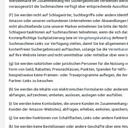
Werbeinhalte im Zusammenhang mit Suchergebnissen verwendet werden,
vorausgesetzt die Suchmaschine verfügt über entsprechende Ausschlu
(f) Sie werden nicht auf Schlagwörter, Suchbegriffe oder andere Ident
Amazon oder unseren verbundenen Unternehmen oder Abwandlungen bzw
nicht abschließende Liste unserer Marken entnehmen Sie bitte der Nich
Schlagwortauktionen auf Suchmaschinen teilnehmen, wenn die sich da
Kostenpflichtige Suchplatzierung (wie im
Vergütungskatalog
definiert
Suchmaschinen Links zur Verfügung stellen, damit Sie bei allgemeinen I
kostenfreien Suchergebnissen) auftauchen, solange Sie die
Vereinbaru
auf Ihre Website leiten und nicht unmittelbar oder mittelbar über eine
(g) Sie werden natürlichen oder juristischen Personen für die Nutzung 
Form von Geld, Rabatten, Preisnachlässen, Punkten, Spenden für Hilfs
beispielsweise keine Prämien- oder Treueprogramme auflegen, die Anrei
Partner-Links zu besuchen.
(h) Sie werden die Inhalte von elektronischen Formularen oder anderem M
abfangen, aufzeichnen, umleiten, auslesen, auslegen oder ausfüllen.
(i) Sie werden keine Kontodaten, die unsere Kunden im Zusammenhang 
Kunden der Amazon-Websites), abfragen, erheben, einholen, speichern,
(j) Sie werden Funktionen von Schaltflächen, Links oder andere Funkti
(k) Sie werden keine Bestellungen oder andere Geschäfte über eine Ama