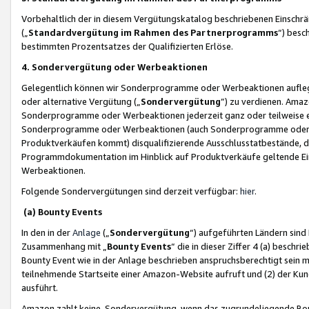
Vorbehaltlich der in diesem Vergütungskatalog beschriebenen Einschr
(„
Standardvergütung im Rahmen des Partnerprogramms
“) besc
bestimmten Prozentsatzes der Qualifizierten Erlöse.
4. Sondervergütung oder Werbeaktionen
Gelegentlich können wir Sonderprogramme oder Werbeaktionen auflegen,
oder alternative Vergütung („
Sondervergütung
”) zu verdienen. Amazo
Sonderprogramme oder Werbeaktionen jederzeit ganz oder teilweise einz
Sonderprogramme oder Werbeaktionen (auch Sonderprogramme oder We
Produktverkäufen kommt) disqualifizierende Ausschlusstatbestände, di
Programmdokumentation im Hinblick auf Produktverkäufe geltende E
Werbeaktionen.
Folgende Sondervergütungen sind derzeit verfügbar:
hier
.
(a) Bounty Events
In den in der
Anlage
(„
Sondervergütung
“) aufgeführten Ländern sind
Zusammenhang mit „
Bounty Events
“ die in dieser Ziffer 4 (a) besch
Bounty Event wie in der Anlage beschrieben anspruchsberechtigt sein mu
teilnehmende Startseite einer Amazon-Website aufruft und (2) der Kun
ausführt.
Amazon zahlt keine Sondervergütung, wenn das zugrundeliegende Boun