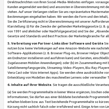
Direktnachrichten von Ihren Social-Media-Websites einfügen. vorausg
Kunden angemeldet werden) und ansonsten in Übereinstimmung mit der
stehen. Auf unser Verlangen stellen Sie uns repräsentative Mustermater
Bestimmungen eingehalten haben. Wir werden die Form und den Inhalt, di
Sie die Zertifizierung nicht in Übereinstimmung mit unserer Aufforderu
Klarstellung: (i) Für die Zwecke der geltenden Marketinggesetze (z. 
von 1991 und ähnlicher oder Nachfolgegesetze) sind Sie der „Absender“ j
Gesetze und Standards und Best Practices der Marketingbranche für 
5. Verbreitung von Partner-Links über Software und Geräte
Sie
nutzen bzw. keine Verlinkungen auf eine Amazon-Website wie nachsteh
Software-Applikationen (z. B. Browser Plug-ins, Browser Helper Objec
ein Endnutzer installieren und ausführen kann) und Geräten, einschlie
Zugelassenen Mobilen Anwendungen); oder (b) im Zusammenhang mit bzw.
Satellitenempfangsgeräte, Streaming-Video-Playern, Blu-Ray-Playern 
Viera Cast oder Vizio Internet Apps). Sie werden ohne ausdrückliche v
Entwicklung von Modellen des maschinellen Lernens oder verwandter 
6. Inhalte auf Ihrer Website
. Sie tragen die ausschließliche Verantwo
(a) Sie werden Programminhalte in keiner Weise ergänzen, löschen oder
Informationen; Sie dürfen aus einer Bilddatei bestehende Programminhal
erhalten bleiben bzw. aus Text bestehende Programminhalte so kürzen, 
Kürzung nicht sachlich falsch oder irreführend wird. Einige Arten von L