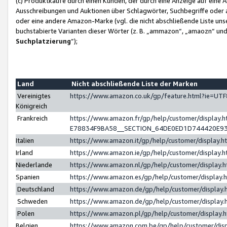
(c) Produktkäufe durch einen Kunden, der durch eine Anzeige auf eine 
Ausschreibungen und Auktionen über Schlagwörter, Suchbegriffe oder 
oder eine andere Amazon-Marke (vgl. die nicht abschließende Liste un
buchstabierte Varianten dieser Wörter (z. B. „ammazon“, „amaozn“ und „
Suchplatzierung
”);
Land
Nicht abschließende Liste der Marken
Vereinigtes
https://www.amazon.co.uk/gp/feature.html?ie=U
Königreich
Frankreich
https://www.amazon.fr/gp/help/customer/displa
E78834F9BA58__SECTION_64DE0ED1D744420E9
Italien
https://www.amazon.it/gp/help/customer/display
Irland
https://www.amazon.ie/gp/help/customer/displa
Niederlande
https://www.amazon.nl/gp/help/customer/display
Spanien
https://www.amazon.es/gp/help/customer/display
Deutschland
https://www.amazon.de/gp/help/customer/displa
Schweden
https://www.amazon.de/gp/help/customer/displa
Polen
https://www.amazon.pl/gp/help/customer/display
Belgien
https://www.amazon.com.be/gp/help/customer/d