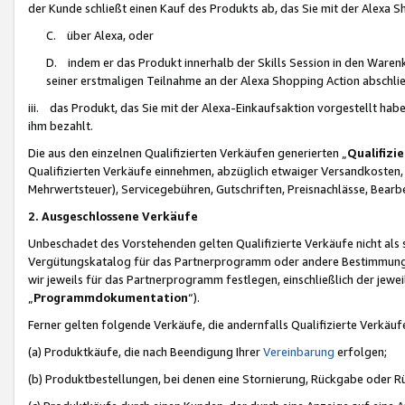
der Kunde schließt einen Kauf des Produkts ab, das Sie mit der Alexa 
C. über Alexa, oder
D. indem er das Produkt innerhalb der Skills Session in den Waren
seiner erstmaligen Teilnahme an der Alexa Shopping Action abschlie
iii. das Produkt, das Sie mit der Alexa-Einkaufsaktion vorgestellt ha
ihm bezahlt.
Die aus den einzelnen Qualifizierten Verkäufen generierten „
Qualifizi
Qualifizierten Verkäufe einnehmen, abzüglich etwaiger Versandkosten
Mehrwertsteuer), Servicegebühren, Gutschriften, Preisnachlässe, Bear
2. Ausgeschlossene Verkäufe
Unbeschadet des Vorstehenden gelten Qualifizierte Verkäufe nicht als
Vergütungskatalog für das Partnerprogramm oder andere Bestimmungen,
wir jeweils für das Partnerprogramm festlegen, einschließlich der jewe
„
Programmdokumentation
“).
Ferner gelten folgende Verkäufe, die andernfalls Qualifizierte Verkä
(a) Produktkäufe, die nach Beendigung Ihrer
Vereinbarung
erfolgen;
(b) Produktbestellungen, bei denen eine Stornierung, Rückgabe oder R