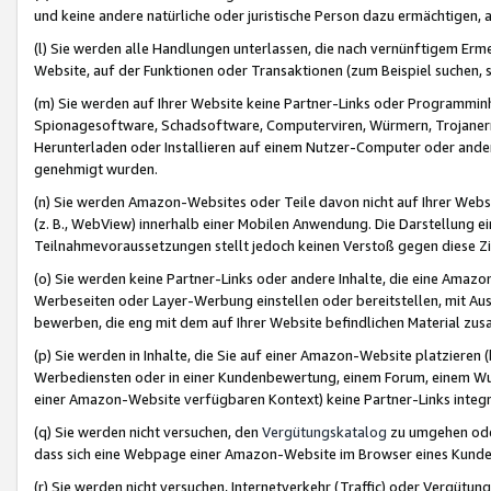
und keine andere natürliche oder juristische Person dazu ermächtigen, a
(l) Sie werden alle Handlungen unterlassen, die nach vernünftigem Erme
Website, auf der Funktionen oder Transaktionen (zum Beispiel suchen, s
(m) Sie werden auf Ihrer Website keine Partner-Links oder Programmin
Spionagesoftware, Schadsoftware, Computerviren, Würmern, Trojaner
Herunterladen oder Installieren auf einem Nutzer-Computer oder ande
genehmigt wurden.
(n) Sie werden Amazon-Websites oder Teile davon nicht auf Ihrer Websi
(z. B., WebView) innerhalb einer Mobilen Anwendung. Die Darstellung ein
Teilnahmevoraussetzungen stellt jedoch keinen Verstoß gegen diese Zif
(o) Sie werden keine Partner-Links oder andere Inhalte, die eine Am
Werbeseiten oder Layer-Werbung einstellen oder bereitstellen, mit Au
bewerben, die eng mit dem auf Ihrer Website befindlichen Material z
(p) Sie werden in Inhalte, die Sie auf einer Amazon-Website platzier
Werbediensten oder in einer Kundenbewertung, einem Forum, einem Wun
einer Amazon-Website verfügbaren Kontext) keine Partner-Links integr
(q) Sie werden nicht versuchen, den
Vergütungskatalog
zu umgehen oder
dass sich eine Webpage einer Amazon-Website im Browser eines Kunden 
(r) Sie werden nicht versuchen, Internetverkehr (Traffic) oder Vergü