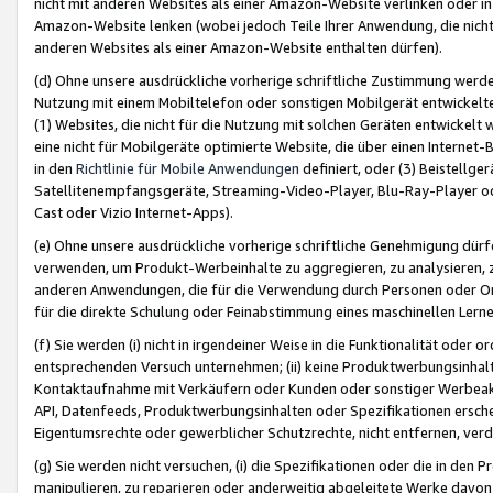
nicht mit anderen Websites als einer Amazon-Website verlinken oder i
Amazon-Website lenken (wobei jedoch Teile Ihrer Anwendung, die nich
anderen Websites als einer Amazon-Website enthalten dürfen).
(d) Ohne unsere ausdrückliche vorherige schriftliche Zustimmung werd
Nutzung mit einem Mobiltelefon oder sonstigen Mobilgerät entwickelt
(1) Websites, die nicht für die Nutzung mit solchen Geräten entwickelt
eine nicht für Mobilgeräte optimierte Website, die über einen Interne
in den
Richtlinie für Mobile Anwendungen
definiert, oder (3) Beistellge
Satellitenempfangsgeräte, Streaming-Video-Player, Blu-Ray-Player ode
Cast oder Vizio Internet-Apps).
(e) Ohne unsere ausdrückliche vorherige schriftliche Genehmigung dürfe
verwenden, um Produkt-Werbeinhalte zu aggregieren, zu analysieren, 
anderen Anwendungen, die für die Verwendung durch Personen oder Or
für die direkte Schulung oder Feinabstimmung eines maschinellen Lern
(f) Sie werden (i) nicht in irgendeiner Weise in die Funktionalität ode
entsprechenden Versuch unternehmen; (ii) keine Produktwerbungsinha
Kontaktaufnahme mit Verkäufern oder Kunden oder sonstiger Werbeaktiv
API, Datenfeeds, Produktwerbungsinhalten oder Spezifikationen erschei
Eigentumsrechte oder gewerblicher Schutzrechte, nicht entfernen, verd
(g) Sie werden nicht versuchen, (i) die Spezifikationen oder die in de
manipulieren, zu reparieren oder anderweitig abgeleitete Werke davon z