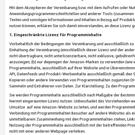
Mit dem Akzeptieren der Vereinbarung bzw. mit dem Aufrufen oder Nutz
Anwendungsprogrammierschnittstellen und anderer Tools (zusammen die
Texten und sonstigen Informationen und Inhalten in Bezug auf Produkte
nutzen können, erklären Sie sich damit einverstanden, an diese Lizenz 
1. Eingeschränkte Lizenz für Programminhalte
Vorbehaltlich der Bedingungen der Vereinbarung und ausschließlich z
Einhaltung der Vereinbarung (einschließlich dieser Lizenz und der ande
nicht übertragbare, nicht unterlizenzierbare, nicht exklusive, gebühren
anzuzeigen; (b) nur diejenigen der Amazon-Marken zu verwenden (wie in 
Programminhalte, ausschließlich auf Ihrer Website und in Übereinstimmu
API, Datenfeeds und Produkt-Werbeinhalte ausschließlich gemäß den Spe
Kopieren oder andere Verwenden von Programminhalten zugunsten Dri
Sammeln und Extrahieren von Daten. Zur Klarstellung: Zu den Program
Sie werden Programminhalte ausschließlich nach Maßgabe der Besti
hiermit eingeräumten Lizenz nutzen. Unbeschadet des Vorstehenden we
Umsätze auf eine Amazon-Website zu leiten, und werden Programminhal
Verbindung mit Programminhalten Besucher auf andere Websites als ein
unmittelbarem Zusammenhang mit den Programminhalten stehen, Links z
Nutzung der Programminhalte ausschließlich mit der betreffenden Pr
nicht mit einer anderen Webpage verlinken.