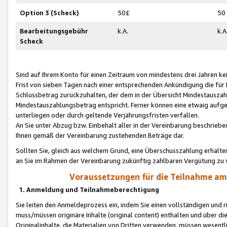
Option 3 (Scheck)
50£
50
Bearbeitungsgebühr
k.A.
k.A
Scheck
Sind auf Ihrem Konto für einen Zeitraum von mindestens drei Jahren kein
Frist von sieben Tagen nach einer entsprechenden Ankündigung die für
Schlussbetrag zurückzuhalten, der dem in der Übersicht Mindestausz
Mindestauszahlungsbetrag entspricht. Ferner können eine etwaig aufg
unterliegen oder durch geltende Verjährungsfristen verfallen.
An Sie unter Abzug bzw. Einbehalt aller in der Vereinbarung beschrieb
Ihnen gemäß der Vereinbarung zustehenden Beträge dar.
Sollten Sie, gleich aus welchem Grund, eine Überschusszahlung erhalte
an Sie im Rahmen der Vereinbarung zukünftig zahlbaren Vergütung zu 
Voraussetzungen für die Teilnahme a
1. Anmeldung und Teilnahmeberechtigung
Sie leiten den Anmeldeprozess ein, indem Sie einen vollständigen und 
muss/müssen originäre Inhalte (original content) enthalten und über d
Originalinhalte, die Materialien von Dritten verwenden, müssen wese