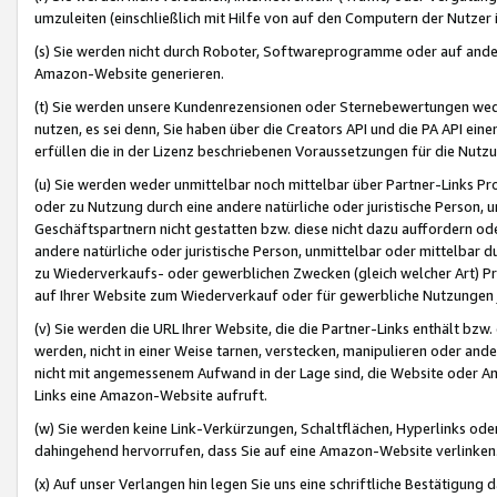
umzuleiten (einschließlich mit Hilfe von auf den Computern der Nutzer i
(s) Sie werden nicht durch Roboter, Softwareprogramme oder auf andere
Amazon-Website generieren.
(t) Sie werden unsere Kundenrezensionen oder Sternebewertungen wed
nutzen, es sei denn, Sie haben über die Creators API und die PA API e
erfüllen die in der Lizenz beschriebenen Voraussetzungen für die Nutzu
(u) Sie werden weder unmittelbar noch mittelbar über Partner-Links P
oder zu Nutzung durch eine andere natürliche oder juristische Person,
Geschäftspartnern nicht gestatten bzw. diese nicht dazu auffordern od
andere natürliche oder juristische Person, unmittelbar oder mittelbar
zu Wiederverkaufs- oder gewerblichen Zwecken (gleich welcher Art) 
auf Ihrer Website zum Wiederverkauf oder für gewerbliche Nutzungen 
(v) Sie werden die URL Ihrer Website, die die Partner-Links enthält b
werden, nicht in einer Weise tarnen, verstecken, manipulieren oder and
nicht mit angemessenem Aufwand in der Lage sind, die Website oder A
Links eine Amazon-Website aufruft.
(w) Sie werden keine Link-Verkürzungen, Schaltflächen, Hyperlinks ode
dahingehend hervorrufen, dass Sie auf eine Amazon-Website verlinken
(x) Auf unser Verlangen hin legen Sie uns eine schriftliche Bestätigung