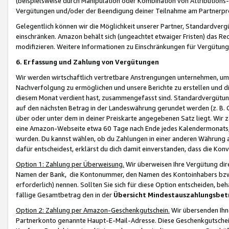
(beispielsweise durch Manipulation oder Kombination von Attributions-
Vergütungen und/oder der Beendigung deiner Teilnahme am Partnerp
Gelegentlich können wir die Möglichkeit unserer Partner, Standardv
einschränken. Amazon behält sich (ungeachtet etwaiger Fristen) das Re
modifizieren. Weitere Informationen zu Einschränkungen für Vergütung
6. Erfassung und Zahlung von Vergütungen
Wir werden wirtschaftlich vertretbare Anstrengungen unternehmen, um 
Nachverfolgung zu ermöglichen und unsere Berichte zu erstellen und di
diesem Monat verdient hast, zusammengefasst sind. Standardvergütung
auf den nächsten Betrag in der Landeswährung gerundet werden (z. B. C
über oder unter dem in deiner Preiskarte angegebenen Satz liegt. Wir
eine Amazon-Webseite etwa 60 Tage nach Ende jedes Kalendermonats, i
wurden. Du kannst wählen, ob du Zahlungen in einer anderen Währung
dafür entscheidest, erklärst du dich damit einverstanden, dass die K
Option 1: Zahlung per Überweisung.
Wir überweisen Ihre Vergütung dir
Namen der Bank, die Kontonummer, den Namen des Kontoinhabers bzw. a
erforderlich) nennen. Sollten Sie sich für diese Option entscheiden, be
fällige Gesamtbetrag den in der
Übersicht Mindestauszahlungsbet
Option 2: Zahlung per Amazon-Geschenkgutschein.
Wir übersenden Ihne
Partnerkonto genannte Haupt-E-Mail-Adresse. Diese Geschenkgutschei