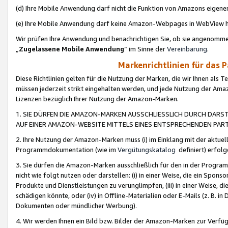
(d) Ihre Mobile Anwendung darf nicht die Funktion von Amazons eige
(e) Ihre Mobile Anwendung darf keine Amazon-Webpages in WebView 
Wir prüfen Ihre Anwendung und benachrichtigen Sie, ob sie angenomm
„
Zugelassene Mobile Anwendung
“ im Sinne der
Vereinbarung
.
Markenrichtlinien für das 
Diese Richtlinien gelten für die Nutzung der Marken, die wir Ihnen als 
müssen jederzeit strikt eingehalten werden, und jede Nutzung der Ama
Lizenzen bezüglich Ihrer Nutzung der Amazon-Marken.
1. SIE DÜRFEN DIE AMAZON-MARKEN AUSSCHLIESSLICH DURCH DARS
AUF EINER AMAZON-WEBSITE MITTELS EINES ENTSPRECHENDEN PART
2. Ihre Nutzung der Amazon-Marken muss (i) im Einklang mit der aktuells
Programmdokumentation (wie im
Vergütungskatalog
definiert) erfolg
3. Sie dürfen die Amazon-Marken ausschließlich für den in der Progr
nicht wie folgt nutzen oder darstellen: (i) in einer Weise, die ein Spo
Produkte und Dienstleistungen zu verunglimpfen, (iii) in einer Weise
schädigen könnte, oder (iv) in Offline-Materialien oder E-Mails (z. B.
Dokumenten oder mündlicher Werbung).
4. Wir werden Ihnen ein Bild bzw. Bilder der Amazon-Marken zur Verfüg