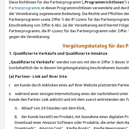
Diese Richtlinien für das Partnerprogramm („
Programmrichtlinien
“)
Partnerprogramm
; in diesen Programmrichtlinien verwendete und durch
der Vereinbarung zugewiesene Bedeutung. Die Rechte und Pflichten de
Partnerprogramm sowie Ziffer 3 der IP-Lizenz für das Partnerprogram
Einschränkung von Ziffer 6 Abs. (a) der Vereinbarung wird hiermit Fol
Partnerprogramm, die IP-Lizenz für das Partnerprogramm oder Ziffer 1
gegen die Vereinbarung.
Vergütungskatalog für das 
1. Qualifizierte Verkäufe und Qualifizierte Umsätze
„
Qualifizierte Verkäufe
“ werden von uns mit den in Ziffer 3 diese
(vorbehaltlich der in diesem Vergütungskatalog beschriebenen Ausnah
(a) Partner- Link auf Ihrer Site
:
i. ein Kunde durch Anklicken eines auf Ihrer Website platzierten Part
ii. während einer einzigen Internetsitzung eines der nachstehend unter (i)
Kunde den Partner-Link anklickt und mit dem zuerst eintretenden der f
A. Ablauf von 24 Stunden seit dem Klick,
B. der Kunde bestellt ein Produkt, mit Ausnahme eines digitalen P
Download einer Amazon Software oder Produkte, die unter dem N
Downloads“, „Amazon Coin“, „Kindle Books“, „Kindle Newspapers“, „