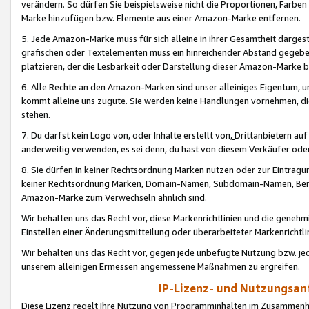
verändern. So dürfen Sie beispielsweise nicht die Proportionen, Farb
Marke hinzufügen bzw. Elemente aus einer Amazon-Marke entfernen.
5. Jede Amazon-Marke muss für sich alleine in ihrer Gesamtheit darge
grafischen oder Textelementen muss ein hinreichender Abstand gegebe
platzieren, der die Lesbarkeit oder Darstellung dieser Amazon-Marke b
6. Alle Rechte an den Amazon-Marken sind unser alleiniges Eigentum, 
kommt alleine uns zugute. Sie werden keine Handlungen vornehmen, 
stehen.
7. Du darfst kein Logo von, oder Inhalte erstellt von,
Drittanbietern au
anderweitig verwenden, es sei denn, du hast von diesem Verkäufer oder
8. Sie dürfen in keiner Rechtsordnung Marken nutzen oder zur Eintragu
keiner Rechtsordnung Marken, Domain-Namen, Subdomain-Namen, Benu
Amazon-Marke zum Verwechseln ähnlich sind.
Wir behalten uns das Recht vor, diese Markenrichtlinien und die gene
Einstellen einer Änderungsmitteilung oder überarbeiteter Markenricht
Wir behalten uns das Recht vor, gegen jede unbefugte Nutzung bzw. jede 
unserem alleinigen Ermessen angemessene Maßnahmen zu ergreifen.
IP-Lizenz- und Nutzungsan
Diese Lizenz regelt Ihre Nutzung von Programminhalten im Zusammen