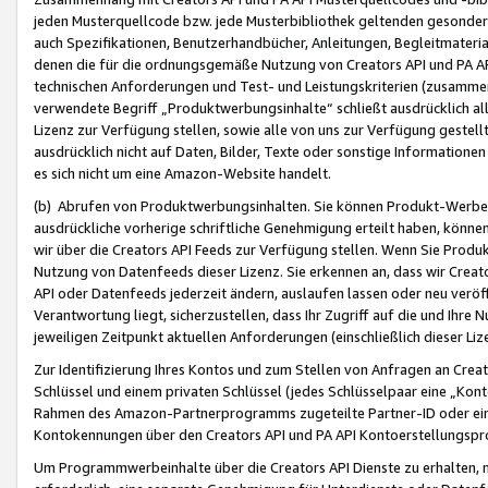
jeden Musterquellcode bzw. jede Musterbibliothek geltenden gesonder
auch Spezifikationen, Benutzerhandbücher, Anleitungen, Begleitmaterial
denen die für die ordnungsgemäße Nutzung von Creators API und PA A
technischen Anforderungen und Test- und Leistungskriterien (zusammen
verwendete Begriff „Produktwerbungsinhalte“ schließt ausdrücklich al
Lizenz zur Verfügung stellen, sowie alle von uns zur Verfügung gestel
ausdrücklich nicht auf Daten, Bilder, Texte oder sonstige Informatione
es sich nicht um eine Amazon-Website handelt.
(b) Abrufen von Produktwerbungsinhalten. Sie können Produkt-Werbein
ausdrückliche vorherige schriftliche Genehmigung erteilt haben, könn
wir über die Creators API Feeds zur Verfügung stellen. Wenn Sie Produk
Nutzung von Datenfeeds dieser Lizenz. Sie erkennen an, dass wir Creat
API oder Datenfeeds jederzeit ändern, auslaufen lassen oder neu veröffe
Verantwortung liegt, sicherzustellen, dass Ihr Zugriff auf die und Ihr
jeweiligen Zeitpunkt aktuellen Anforderungen (einschließlich dieser Liz
Zur Identifizierung Ihres Kontos und zum Stellen von Anfragen an Crea
Schlüssel und einem privaten Schlüssel (jedes Schlüsselpaar eine „Kon
Rahmen des Amazon-Partnerprogramms zugeteilte Partner-ID oder ein
Kontokennungen über den Creators API und PA API Kontoerstellungspro
Um Programmwerbeinhalte über die Creators API Dienste zu erhalten, m