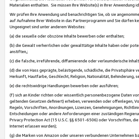
Materialien enthalten. Sie müssen Ihre Website(s) in Ihrer Anwendung ide
Wir prüfen Ihre Anwendung und benachrichtigen Sie, ob sie angenommen
auf Aufnahme Ihrer Website in das Partnerprogramm und Sie dürfen kei
Ungeeignet sind unter anderem Websites:
(a) die sexuelle oder obszöne Inhalte bewerben oder enthalten;
(b) die Gewalt verherrlichen oder gewalttätige Inhalte haben oder pot
anstiften,;
(c) die falsche, irreführende, diffamierende oder verleumderische Inha
(d) die von Hass geprägte, belästigende, schädliche, die Privatsphäre v
Herkunft, Hautfarbe, Geschlecht, Religion, Nationalität, Behinderung, 
(e) die rechtswidrige Handlungen bewerben oder ausführen;
(f) sich an Kinder richten oder wissentlich personenbezogene Daten vo
geltenden Gesetzen definiert) erheben, verwenden oder offenlegen, Vo
Regeln, Vorschriften, Anordnungen, Lizenzen, Genehmigungen, Richtlini
Entscheidungen oder andere Anforderungen einer zuständigen Regierung
Privacy Protection Act (15 U.S.C. §§ 6501-6506) oder Vorschriften, di
Internet erlassen wurden);
(g) die Marken von Amazon oder unseren verbundenen Unternehmen b