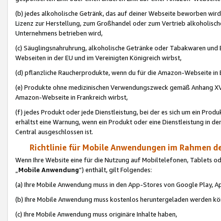
(b) jedes alkoholische Getränk, das auf deiner Webseite beworben wird
Lizenz zur Herstellung, zum Großhandel oder zum Vertrieb alkoholisch
Unternehmens betrieben wird,
(c) Säuglingsnahruhrung, alkoholische Getränke oder Tabakwaren und E
Webseiten in der EU und im Vereinigten Königreich wirbst,
(d) pflanzliche Raucherprodukte, wenn du für die Amazon-Webseite in B
(e) Produkte ohne medizinischen Verwendungszweck gemäß Anhang XVI 
Amazon-Webseite in Frankreich wirbst,
(f) jedes Produkt oder jede Dienstleistung, bei der es sich um ein Prod
erhältst eine Warnung, wenn ein Produkt oder eine Dienstleistung in de
Central ausgeschlossen ist.
Richtlinie für Mobile Anwendungen im Rahmen de
Wenn Ihre Website eine für die Nutzung auf Mobiltelefonen, Tablets 
„
Mobile Anwendung
“) enthält, gilt Folgendes:
(a) Ihre Mobile Anwendung muss in den App-Stores von Google Play, A
(b) Ihre Mobile Anwendung muss kostenlos heruntergeladen werden könn
(c) Ihre Mobile Anwendung muss originäre Inhalte haben,