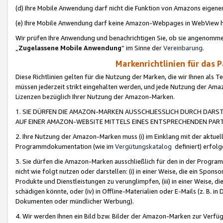
(d) Ihre Mobile Anwendung darf nicht die Funktion von Amazons eige
(e) Ihre Mobile Anwendung darf keine Amazon-Webpages in WebView 
Wir prüfen Ihre Anwendung und benachrichtigen Sie, ob sie angenomm
„
Zugelassene Mobile Anwendung
“ im Sinne der
Vereinbarung
.
Markenrichtlinien für das 
Diese Richtlinien gelten für die Nutzung der Marken, die wir Ihnen als 
müssen jederzeit strikt eingehalten werden, und jede Nutzung der Ama
Lizenzen bezüglich Ihrer Nutzung der Amazon-Marken.
1. SIE DÜRFEN DIE AMAZON-MARKEN AUSSCHLIESSLICH DURCH DARS
AUF EINER AMAZON-WEBSITE MITTELS EINES ENTSPRECHENDEN PART
2. Ihre Nutzung der Amazon-Marken muss (i) im Einklang mit der aktuells
Programmdokumentation (wie im
Vergütungskatalog
definiert) erfolg
3. Sie dürfen die Amazon-Marken ausschließlich für den in der Progr
nicht wie folgt nutzen oder darstellen: (i) in einer Weise, die ein Spo
Produkte und Dienstleistungen zu verunglimpfen, (iii) in einer Weise
schädigen könnte, oder (iv) in Offline-Materialien oder E-Mails (z. B.
Dokumenten oder mündlicher Werbung).
4. Wir werden Ihnen ein Bild bzw. Bilder der Amazon-Marken zur Verfüg