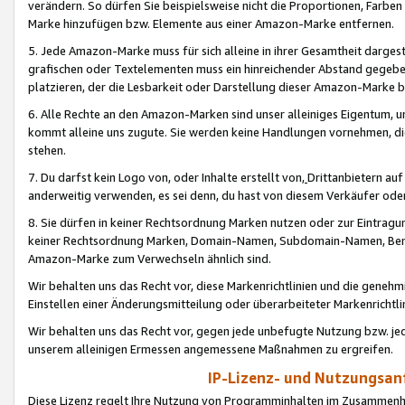
verändern. So dürfen Sie beispielsweise nicht die Proportionen, Farb
Marke hinzufügen bzw. Elemente aus einer Amazon-Marke entfernen.
5. Jede Amazon-Marke muss für sich alleine in ihrer Gesamtheit darge
grafischen oder Textelementen muss ein hinreichender Abstand gegebe
platzieren, der die Lesbarkeit oder Darstellung dieser Amazon-Marke b
6. Alle Rechte an den Amazon-Marken sind unser alleiniges Eigentum, 
kommt alleine uns zugute. Sie werden keine Handlungen vornehmen, 
stehen.
7. Du darfst kein Logo von, oder Inhalte erstellt von,
Drittanbietern au
anderweitig verwenden, es sei denn, du hast von diesem Verkäufer oder
8. Sie dürfen in keiner Rechtsordnung Marken nutzen oder zur Eintragu
keiner Rechtsordnung Marken, Domain-Namen, Subdomain-Namen, Benu
Amazon-Marke zum Verwechseln ähnlich sind.
Wir behalten uns das Recht vor, diese Markenrichtlinien und die gene
Einstellen einer Änderungsmitteilung oder überarbeiteter Markenricht
Wir behalten uns das Recht vor, gegen jede unbefugte Nutzung bzw. jede 
unserem alleinigen Ermessen angemessene Maßnahmen zu ergreifen.
IP-Lizenz- und Nutzungsan
Diese Lizenz regelt Ihre Nutzung von Programminhalten im Zusammen