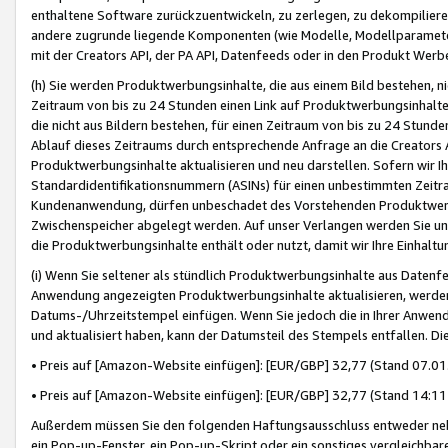
enthaltene Software zurückzuentwickeln, zu zerlegen, zu dekompilier
andere zugrunde liegende Komponenten (wie Modelle, Modellparameter
mit der Creators API, der PA API, Datenfeeds oder in den Produkt Werb
(h) Sie werden Produktwerbungsinhalte, die aus einem Bild bestehen, ni
Zeitraum von bis zu 24 Stunden einen Link auf Produktwerbungsinhalte
die nicht aus Bildern bestehen, für einen Zeitraum von bis zu 24 Stund
Ablauf dieses Zeitraums durch entsprechende Anfrage an die Creators 
Produktwerbungsinhalte aktualisieren und neu darstellen. Sofern wir Ih
Standardidentifikationsnummern (ASINs) für einen unbestimmten Zeitra
Kundenanwendung, dürfen unbeschadet des Vorstehenden Produktwerbu
Zwischenspeicher abgelegt werden. Auf unser Verlangen werden Sie un
die Produktwerbungsinhalte enthält oder nutzt, damit wir Ihre Einhalt
(i) Wenn Sie seltener als stündlich Produktwerbungsinhalte aus Datenfe
Anwendung angezeigten Produktwerbungsinhalte aktualisieren, werden 
Datums-/Uhrzeitstempel einfügen. Wenn Sie jedoch die in Ihrer Anwe
und aktualisiert haben, kann der Datumsteil des Stempels entfallen. Dies
• Preis auf [Amazon-Website einfügen]: [EUR/GBP] 32,77 (Stand 07.01.
• Preis auf [Amazon-Website einfügen]: [EUR/GBP] 32,77 (Stand 14:11 
Außerdem müssen Sie den folgenden Haftungsausschluss entweder neb
ein Pop-up-Fenster, ein Pop-up-Skript oder ein sonstiges vergleichba