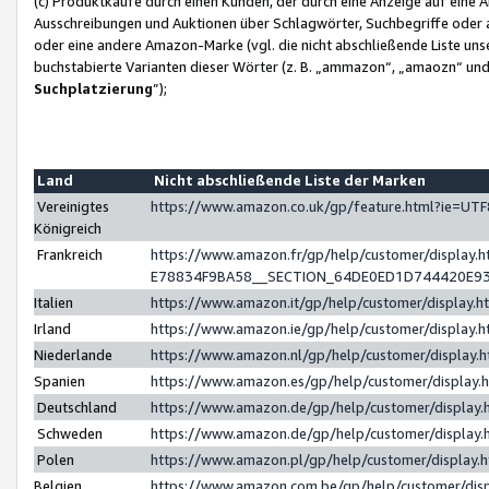
(c) Produktkäufe durch einen Kunden, der durch eine Anzeige auf eine 
Ausschreibungen und Auktionen über Schlagwörter, Suchbegriffe oder 
oder eine andere Amazon-Marke (vgl. die nicht abschließende Liste un
buchstabierte Varianten dieser Wörter (z. B. „ammazon“, „amaozn“ und „
Suchplatzierung
”);
Land
Nicht abschließende Liste der Marken
Vereinigtes
https://www.amazon.co.uk/gp/feature.html?ie=U
Königreich
Frankreich
https://www.amazon.fr/gp/help/customer/displa
E78834F9BA58__SECTION_64DE0ED1D744420E9
Italien
https://www.amazon.it/gp/help/customer/display
Irland
https://www.amazon.ie/gp/help/customer/displa
Niederlande
https://www.amazon.nl/gp/help/customer/display
Spanien
https://www.amazon.es/gp/help/customer/display
Deutschland
https://www.amazon.de/gp/help/customer/displa
Schweden
https://www.amazon.de/gp/help/customer/displa
Polen
https://www.amazon.pl/gp/help/customer/display
Belgien
https://www.amazon.com.be/gp/help/customer/d