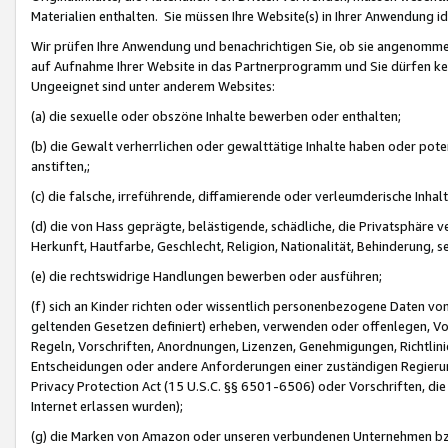
Materialien enthalten. Sie müssen Ihre Website(s) in Ihrer Anwendung ide
Wir prüfen Ihre Anwendung und benachrichtigen Sie, ob sie angenommen
auf Aufnahme Ihrer Website in das Partnerprogramm und Sie dürfen kei
Ungeeignet sind unter anderem Websites:
(a) die sexuelle oder obszöne Inhalte bewerben oder enthalten;
(b) die Gewalt verherrlichen oder gewalttätige Inhalte haben oder pot
anstiften,;
(c) die falsche, irreführende, diffamierende oder verleumderische Inha
(d) die von Hass geprägte, belästigende, schädliche, die Privatsphäre v
Herkunft, Hautfarbe, Geschlecht, Religion, Nationalität, Behinderung, 
(e) die rechtswidrige Handlungen bewerben oder ausführen;
(f) sich an Kinder richten oder wissentlich personenbezogene Daten vo
geltenden Gesetzen definiert) erheben, verwenden oder offenlegen, Vo
Regeln, Vorschriften, Anordnungen, Lizenzen, Genehmigungen, Richtlini
Entscheidungen oder andere Anforderungen einer zuständigen Regierung
Privacy Protection Act (15 U.S.C. §§ 6501-6506) oder Vorschriften, di
Internet erlassen wurden);
(g) die Marken von Amazon oder unseren verbundenen Unternehmen b