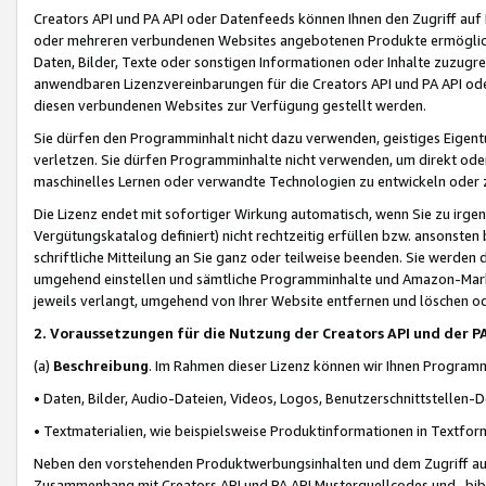
Creators API und PA API oder Datenfeeds können Ihnen den Zugriff auf D
oder mehreren verbundenen Websites angebotenen Produkte ermögliche
Daten, Bilder, Texte oder sonstigen Informationen oder Inhalte zuzugre
anwendbaren Lizenzvereinbarungen für die Creators API und PA API od
diesen verbundenen Websites zur Verfügung gestellt werden.
Sie dürfen den Programminhalt nicht dazu verwenden, geistiges Eigent
verletzen. Sie dürfen Programminhalte nicht verwenden, um direkt ode
maschinelles Lernen oder verwandte Technologien zu entwickeln oder zu
Die Lizenz endet mit sofortiger Wirkung automatisch, wenn Sie zu irg
Vergütungskatalog definiert) nicht rechtzeitig erfüllen bzw. ansonsten
schriftliche Mitteilung an Sie ganz oder teilweise beenden. Sie werden
umgehend einstellen und sämtliche Programminhalte und Amazon-Marke
jeweils verlangt, umgehend von Ihrer Website entfernen und löschen od
2. Voraussetzungen für die Nutzung der Creators API und der P
(a)
Beschreibung
. Im Rahmen dieser Lizenz können wir Ihnen Programmi
• Daten, Bilder, Audio-Dateien, Videos, Logos, Benutzerschnittstellen-
• Textmaterialien, wie beispielsweise Produktinformationen in Textfor
Neben den vorstehenden Produktwerbungsinhalten und dem Zugriff auf 
Zusammenhang mit Creators API und PA API Musterquellcodes und -bibli