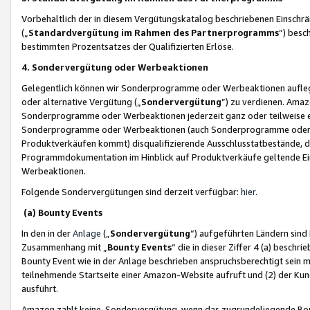
Vorbehaltlich der in diesem Vergütungskatalog beschriebenen Einschr
(„
Standardvergütung im Rahmen des Partnerprogramms
“) besc
bestimmten Prozentsatzes der Qualifizierten Erlöse.
4. Sondervergütung oder Werbeaktionen
Gelegentlich können wir Sonderprogramme oder Werbeaktionen auflegen,
oder alternative Vergütung („
Sondervergütung
”) zu verdienen. Amazo
Sonderprogramme oder Werbeaktionen jederzeit ganz oder teilweise einz
Sonderprogramme oder Werbeaktionen (auch Sonderprogramme oder We
Produktverkäufen kommt) disqualifizierende Ausschlusstatbestände, di
Programmdokumentation im Hinblick auf Produktverkäufe geltende E
Werbeaktionen.
Folgende Sondervergütungen sind derzeit verfügbar:
hier
.
(a) Bounty Events
In den in der
Anlage
(„
Sondervergütung
“) aufgeführten Ländern sind
Zusammenhang mit „
Bounty Events
“ die in dieser Ziffer 4 (a) besch
Bounty Event wie in der Anlage beschrieben anspruchsberechtigt sein mu
teilnehmende Startseite einer Amazon-Website aufruft und (2) der Kun
ausführt.
Amazon zahlt keine Sondervergütung, wenn das zugrundeliegende Boun