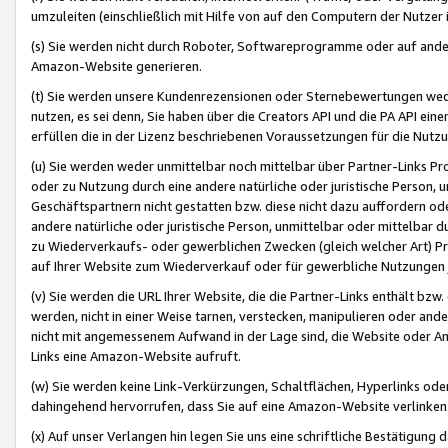
umzuleiten (einschließlich mit Hilfe von auf den Computern der Nutzer i
(s) Sie werden nicht durch Roboter, Softwareprogramme oder auf andere
Amazon-Website generieren.
(t) Sie werden unsere Kundenrezensionen oder Sternebewertungen wed
nutzen, es sei denn, Sie haben über die Creators API und die PA API e
erfüllen die in der Lizenz beschriebenen Voraussetzungen für die Nutzu
(u) Sie werden weder unmittelbar noch mittelbar über Partner-Links P
oder zu Nutzung durch eine andere natürliche oder juristische Person,
Geschäftspartnern nicht gestatten bzw. diese nicht dazu auffordern od
andere natürliche oder juristische Person, unmittelbar oder mittelbar
zu Wiederverkaufs- oder gewerblichen Zwecken (gleich welcher Art) 
auf Ihrer Website zum Wiederverkauf oder für gewerbliche Nutzungen 
(v) Sie werden die URL Ihrer Website, die die Partner-Links enthält b
werden, nicht in einer Weise tarnen, verstecken, manipulieren oder and
nicht mit angemessenem Aufwand in der Lage sind, die Website oder A
Links eine Amazon-Website aufruft.
(w) Sie werden keine Link-Verkürzungen, Schaltflächen, Hyperlinks ode
dahingehend hervorrufen, dass Sie auf eine Amazon-Website verlinken
(x) Auf unser Verlangen hin legen Sie uns eine schriftliche Bestätigung