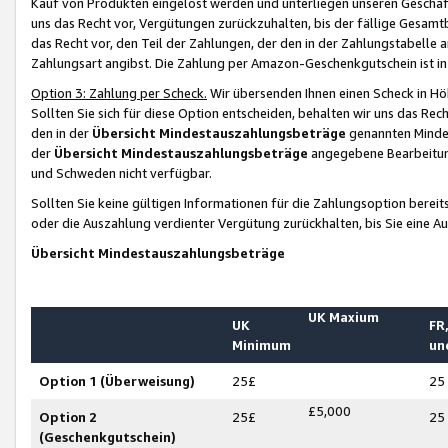
Kauf von Produkten eingelöst werden und unterliegen unseren Geschäf
uns das Recht vor, Vergütungen zurückzuhalten, bis der fällige Gesamt
das Recht vor, den Teil der Zahlungen, der den in der Zahlungstabelle 
Zahlungsart angibst. Die Zahlung per Amazon-Geschenkgutschein ist in
Option 3: Zahlung per Scheck.
Wir übersenden Ihnen einen Scheck in Höh
Sollten Sie sich für diese Option entscheiden, behalten wir uns das Rec
den in der
Übersicht Mindestauszahlungsbeträge
genannten Mindest
der
Übersicht Mindestauszahlungsbeträge
angegebene Bearbeitung
und Schweden nicht verfügbar.
Sollten Sie keine gültigen Informationen für die Zahlungsoption bereit
oder die Auszahlung verdienter Vergütung zurückhalten, bis Sie eine A
Übersicht Mindestauszahlungsbeträge
UK Maxium
UK
FR,
Minimum
un
Option 1 (Überweisung)
25£
25
£5,000
Option 2
25£
25
(Geschenkgutschein)