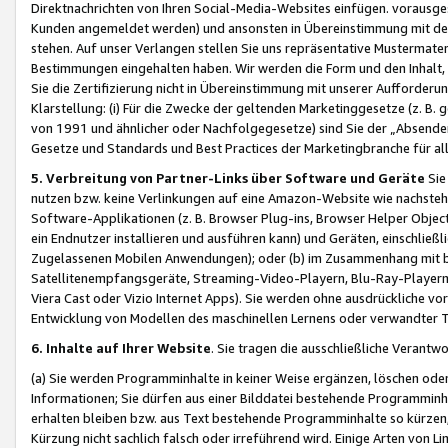
Direktnachrichten von Ihren Social-Media-Websites einfügen. vorausg
Kunden angemeldet werden) und ansonsten in Übereinstimmung mit der
stehen. Auf unser Verlangen stellen Sie uns repräsentative Mustermater
Bestimmungen eingehalten haben. Wir werden die Form und den Inhalt, di
Sie die Zertifizierung nicht in Übereinstimmung mit unserer Aufforderu
Klarstellung: (i) Für die Zwecke der geltenden Marketinggesetze (z. 
von 1991 und ähnlicher oder Nachfolgegesetze) sind Sie der „Absender“ j
Gesetze und Standards und Best Practices der Marketingbranche für 
5. Verbreitung von Partner-Links über Software und Geräte
Sie
nutzen bzw. keine Verlinkungen auf eine Amazon-Website wie nachsteh
Software-Applikationen (z. B. Browser Plug-ins, Browser Helper Objec
ein Endnutzer installieren und ausführen kann) und Geräten, einschlie
Zugelassenen Mobilen Anwendungen); oder (b) im Zusammenhang mit bzw.
Satellitenempfangsgeräte, Streaming-Video-Playern, Blu-Ray-Playern 
Viera Cast oder Vizio Internet Apps). Sie werden ohne ausdrückliche v
Entwicklung von Modellen des maschinellen Lernens oder verwandter 
6. Inhalte auf Ihrer Website
. Sie tragen die ausschließliche Verantwo
(a) Sie werden Programminhalte in keiner Weise ergänzen, löschen oder
Informationen; Sie dürfen aus einer Bilddatei bestehende Programminhal
erhalten bleiben bzw. aus Text bestehende Programminhalte so kürzen, 
Kürzung nicht sachlich falsch oder irreführend wird. Einige Arten von L