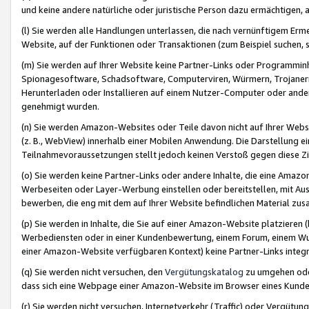
und keine andere natürliche oder juristische Person dazu ermächtigen, a
(l) Sie werden alle Handlungen unterlassen, die nach vernünftigem Erme
Website, auf der Funktionen oder Transaktionen (zum Beispiel suchen, s
(m) Sie werden auf Ihrer Website keine Partner-Links oder Programmin
Spionagesoftware, Schadsoftware, Computerviren, Würmern, Trojaner
Herunterladen oder Installieren auf einem Nutzer-Computer oder ande
genehmigt wurden.
(n) Sie werden Amazon-Websites oder Teile davon nicht auf Ihrer Websi
(z. B., WebView) innerhalb einer Mobilen Anwendung. Die Darstellung ein
Teilnahmevoraussetzungen stellt jedoch keinen Verstoß gegen diese Zif
(o) Sie werden keine Partner-Links oder andere Inhalte, die eine Am
Werbeseiten oder Layer-Werbung einstellen oder bereitstellen, mit Au
bewerben, die eng mit dem auf Ihrer Website befindlichen Material z
(p) Sie werden in Inhalte, die Sie auf einer Amazon-Website platzier
Werbediensten oder in einer Kundenbewertung, einem Forum, einem Wun
einer Amazon-Website verfügbaren Kontext) keine Partner-Links integr
(q) Sie werden nicht versuchen, den
Vergütungskatalog
zu umgehen oder
dass sich eine Webpage einer Amazon-Website im Browser eines Kunden 
(r) Sie werden nicht versuchen, Internetverkehr (Traffic) oder Vergü