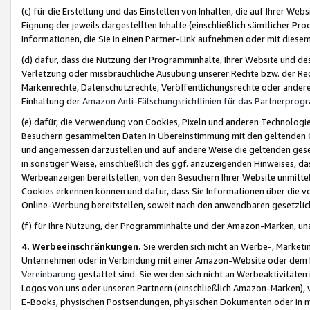
(c) für die Erstellung und das Einstellen von Inhalten, die auf Ihrer We
Eignung der jeweils dargestellten Inhalte (einschließlich sämtlicher 
Informationen, die Sie in einen Partner-Link aufnehmen oder mit diese
(d) dafür, dass die Nutzung der Programminhalte, Ihrer Website und des 
Verletzung oder missbräuchliche Ausübung unserer Rechte bzw. der Recht
Markenrechte, Datenschutzrechte, Veröffentlichungsrechte oder anderer
Einhaltung der
Amazon Anti-Fälschungsrichtlinien für das Partnerpro
(e) dafür, die Verwendung von Cookies, Pixeln und anderen Technologien
Besuchern gesammelten Daten in Übereinstimmung mit den geltenden Ge
und angemessen darzustellen und auf andere Weise die geltenden geset
in sonstiger Weise, einschließlich des ggf. anzuzeigenden Hinweises, d
Werbeanzeigen bereitstellen, von den Besuchern Ihrer Website unmitte
Cookies erkennen können und dafür, dass Sie Informationen über die v
Online-Werbung bereitstellen, soweit nach den anwendbaren gesetzlic
(f) für Ihre Nutzung, der Programminhalte und der Amazon-Marken, u
4. Werbeeinschränkungen.
Sie werden sich nicht an Werbe-, Market
Unternehmen oder in Verbindung mit einer Amazon-Website oder dem Pa
Vereinbarung
gestattet sind. Sie werden sich nicht an Werbeaktivitäten
Logos von uns oder unseren Partnern (einschließlich Amazon-Marken), 
E-Books, physischen Postsendungen, physischen Dokumenten oder in 