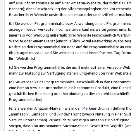
auf eine Informationsseite auf einer Amazon-Website, der nicht als Part
Bannern); ohne Einschränkung der Allgemeingültigkeit des Vorstehende
Besucher Ihrer Website unsichtbar, unlesbar oder unentzifferbar mache
(b) Sie werden Programminhalte bzw. Anwendungen, die Programminhalt
anzeigen, weder verkaufen noch weiterverkaufen, weitergeben, unterli
innerhalb von Werbung außerhalb Ihrer Website (einschließlich Werbun
Website oder einem Dienst (einschließlich Social Networking-Website
Rechte an den Programminhalten oder auf die Programminhalte an eine a
übertragen müssten, und Sie werden keine mit Ihrem Partner-Tag formati
Ihre Website ist.
(c) Sie werden Programminhalte, die nicht mehr auf einer Amazon-Websit
mehr zur Nutzung zur Verfügung stehen, umgehend von Ihrer Website e
(d) Sie werden keine Programminhalte, einschließlich in den Programmin
eine Person bzw. ein Unternehmen ein bestimmtes Produkt, eine Dienstle
geschäftlichen Beziehung oder Verbindung zu diesen steht (einschließli
Programminhalten).
(e) Sie werden Amazon-Marken (wie in den
Markenrichtlinien
definiert) 
„ammazon“, „amaozn“ und „kindel“) nicht zwecks Nutzung in einer Suc
Versuch unternehmen). Zusätzlich zu sonstigen Amazon zur Verfügung 
sorgen, dass von uns benannte Suchmaschinen Geschützte Begriffe (wie 