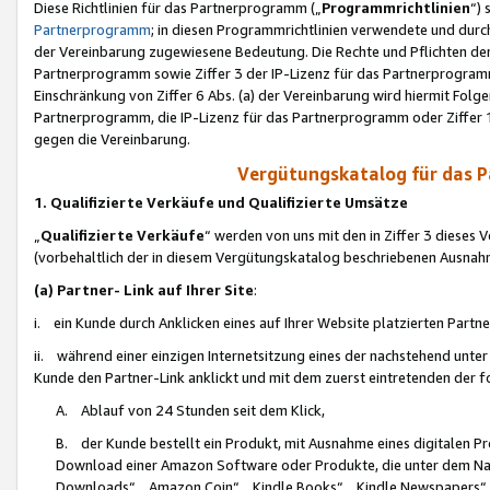
Diese Richtlinien für das Partnerprogramm („
Programmrichtlinien
“)
Partnerprogramm
; in diesen Programmrichtlinien verwendete und durch
der Vereinbarung zugewiesene Bedeutung. Die Rechte und Pflichten de
Partnerprogramm sowie Ziffer 3 der IP-Lizenz für das Partnerprogram
Einschränkung von Ziffer 6 Abs. (a) der Vereinbarung wird hiermit Fol
Partnerprogramm, die IP-Lizenz für das Partnerprogramm oder Ziffer 1
gegen die Vereinbarung.
Vergütungskatalog für das 
1. Qualifizierte Verkäufe und Qualifizierte Umsätze
„
Qualifizierte Verkäufe
“ werden von uns mit den in Ziffer 3 diese
(vorbehaltlich der in diesem Vergütungskatalog beschriebenen Ausnah
(a) Partner- Link auf Ihrer Site
:
i. ein Kunde durch Anklicken eines auf Ihrer Website platzierten Part
ii. während einer einzigen Internetsitzung eines der nachstehend unter (i)
Kunde den Partner-Link anklickt und mit dem zuerst eintretenden der f
A. Ablauf von 24 Stunden seit dem Klick,
B. der Kunde bestellt ein Produkt, mit Ausnahme eines digitalen P
Download einer Amazon Software oder Produkte, die unter dem N
Downloads“, „Amazon Coin“, „Kindle Books“, „Kindle Newspapers“, „