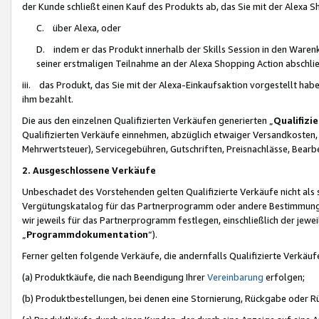
der Kunde schließt einen Kauf des Produkts ab, das Sie mit der Alexa 
C. über Alexa, oder
D. indem er das Produkt innerhalb der Skills Session in den Waren
seiner erstmaligen Teilnahme an der Alexa Shopping Action abschlie
iii. das Produkt, das Sie mit der Alexa-Einkaufsaktion vorgestellt ha
ihm bezahlt.
Die aus den einzelnen Qualifizierten Verkäufen generierten „
Qualifizi
Qualifizierten Verkäufe einnehmen, abzüglich etwaiger Versandkosten
Mehrwertsteuer), Servicegebühren, Gutschriften, Preisnachlässe, Bear
2. Ausgeschlossene Verkäufe
Unbeschadet des Vorstehenden gelten Qualifizierte Verkäufe nicht als
Vergütungskatalog für das Partnerprogramm oder andere Bestimmungen,
wir jeweils für das Partnerprogramm festlegen, einschließlich der jewe
„
Programmdokumentation
“).
Ferner gelten folgende Verkäufe, die andernfalls Qualifizierte Verkä
(a) Produktkäufe, die nach Beendigung Ihrer
Vereinbarung
erfolgen;
(b) Produktbestellungen, bei denen eine Stornierung, Rückgabe oder R