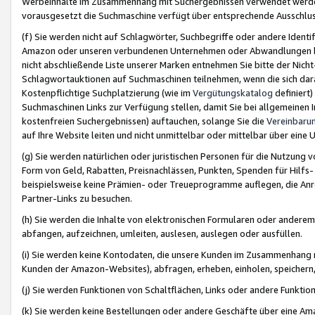
Werbeinhalte im Zusammenhang mit Suchergebnissen verwendet werden,
vorausgesetzt die Suchmaschine verfügt über entsprechende Ausschlu
(f) Sie werden nicht auf Schlagwörter, Suchbegriffe oder andere Ident
Amazon oder unseren verbundenen Unternehmen oder Abwandlungen bzw
nicht abschließende Liste unserer Marken entnehmen Sie bitte der Nich
Schlagwortauktionen auf Suchmaschinen teilnehmen, wenn die sich da
Kostenpflichtige Suchplatzierung (wie im
Vergütungskatalog
definiert
Suchmaschinen Links zur Verfügung stellen, damit Sie bei allgemeinen I
kostenfreien Suchergebnissen) auftauchen, solange Sie die
Vereinbaru
auf Ihre Website leiten und nicht unmittelbar oder mittelbar über eine
(g) Sie werden natürlichen oder juristischen Personen für die Nutzung 
Form von Geld, Rabatten, Preisnachlässen, Punkten, Spenden für Hilfs
beispielsweise keine Prämien- oder Treueprogramme auflegen, die Anrei
Partner-Links zu besuchen.
(h) Sie werden die Inhalte von elektronischen Formularen oder anderem M
abfangen, aufzeichnen, umleiten, auslesen, auslegen oder ausfüllen.
(i) Sie werden keine Kontodaten, die unsere Kunden im Zusammenhang 
Kunden der Amazon-Websites), abfragen, erheben, einholen, speichern,
(j) Sie werden Funktionen von Schaltflächen, Links oder andere Funkti
(k) Sie werden keine Bestellungen oder andere Geschäfte über eine Ama