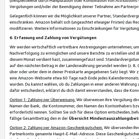
(beispielsweise durch Manipulation oder Kombination von Attributions-
Vergütungen und/oder der Beendigung deiner Teilnahme am Partnerp
Gelegentlich können wir die Möglichkeit unserer Partner, Standardv
einschränken. Amazon behält sich (ungeachtet etwaiger Fristen) das Re
modifizieren. Weitere Informationen zu Einschränkungen für Vergütung
6. Erfassung und Zahlung von Vergütungen
Wir werden wirtschaftlich vertretbare Anstrengungen unternehmen, um 
Nachverfolgung zu ermöglichen und unsere Berichte zu erstellen und di
diesem Monat verdient hast, zusammengefasst sind. Standardvergütung
auf den nächsten Betrag in der Landeswährung gerundet werden (z. B. C
über oder unter dem in deiner Preiskarte angegebenen Satz liegt. Wir
eine Amazon-Webseite etwa 60 Tage nach Ende jedes Kalendermonats, i
wurden. Du kannst wählen, ob du Zahlungen in einer anderen Währung
dafür entscheidest, erklärst du dich damit einverstanden, dass die K
Option 1: Zahlung per Überweisung.
Wir überweisen Ihre Vergütung dir
Namen der Bank, die Kontonummer, den Namen des Kontoinhabers bzw. a
erforderlich) nennen. Sollten Sie sich für diese Option entscheiden, be
fällige Gesamtbetrag den in der
Übersicht Mindestauszahlungsbet
Option 2: Zahlung per Amazon-Geschenkgutschein.
Wir übersenden Ihne
Partnerkonto genannte Haupt-E-Mail-Adresse. Diese Geschenkgutschei