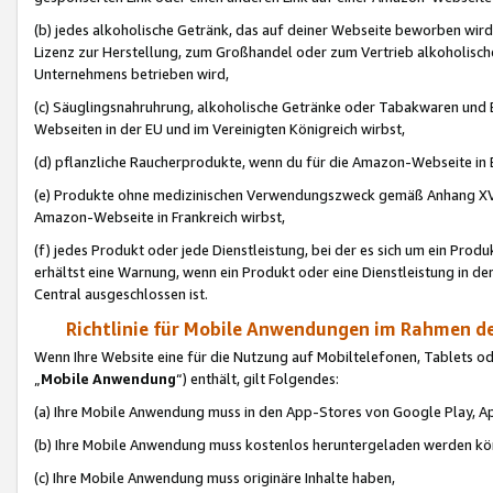
(b) jedes alkoholische Getränk, das auf deiner Webseite beworben wird
Lizenz zur Herstellung, zum Großhandel oder zum Vertrieb alkoholisch
Unternehmens betrieben wird,
(c) Säuglingsnahruhrung, alkoholische Getränke oder Tabakwaren und E
Webseiten in der EU und im Vereinigten Königreich wirbst,
(d) pflanzliche Raucherprodukte, wenn du für die Amazon-Webseite in B
(e) Produkte ohne medizinischen Verwendungszweck gemäß Anhang XVI 
Amazon-Webseite in Frankreich wirbst,
(f) jedes Produkt oder jede Dienstleistung, bei der es sich um ein Prod
erhältst eine Warnung, wenn ein Produkt oder eine Dienstleistung in de
Central ausgeschlossen ist.
Richtlinie für Mobile Anwendungen im Rahmen de
Wenn Ihre Website eine für die Nutzung auf Mobiltelefonen, Tablets 
„
Mobile Anwendung
“) enthält, gilt Folgendes:
(a) Ihre Mobile Anwendung muss in den App-Stores von Google Play, A
(b) Ihre Mobile Anwendung muss kostenlos heruntergeladen werden könn
(c) Ihre Mobile Anwendung muss originäre Inhalte haben,