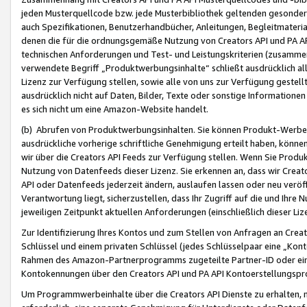
jeden Musterquellcode bzw. jede Musterbibliothek geltenden gesonder
auch Spezifikationen, Benutzerhandbücher, Anleitungen, Begleitmaterial
denen die für die ordnungsgemäße Nutzung von Creators API und PA A
technischen Anforderungen und Test- und Leistungskriterien (zusammen
verwendete Begriff „Produktwerbungsinhalte“ schließt ausdrücklich al
Lizenz zur Verfügung stellen, sowie alle von uns zur Verfügung gestel
ausdrücklich nicht auf Daten, Bilder, Texte oder sonstige Informatione
es sich nicht um eine Amazon-Website handelt.
(b) Abrufen von Produktwerbungsinhalten. Sie können Produkt-Werbein
ausdrückliche vorherige schriftliche Genehmigung erteilt haben, könn
wir über die Creators API Feeds zur Verfügung stellen. Wenn Sie Produk
Nutzung von Datenfeeds dieser Lizenz. Sie erkennen an, dass wir Creat
API oder Datenfeeds jederzeit ändern, auslaufen lassen oder neu veröffe
Verantwortung liegt, sicherzustellen, dass Ihr Zugriff auf die und Ihr
jeweiligen Zeitpunkt aktuellen Anforderungen (einschließlich dieser Liz
Zur Identifizierung Ihres Kontos und zum Stellen von Anfragen an Crea
Schlüssel und einem privaten Schlüssel (jedes Schlüsselpaar eine „Kon
Rahmen des Amazon-Partnerprogramms zugeteilte Partner-ID oder ein
Kontokennungen über den Creators API und PA API Kontoerstellungspro
Um Programmwerbeinhalte über die Creators API Dienste zu erhalten, m