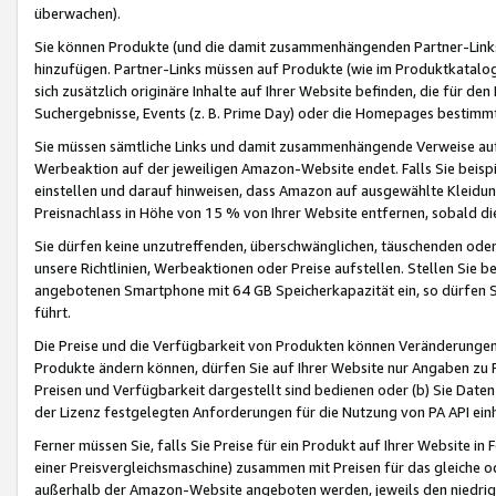
überwachen).
Sie können Produkte (und die damit zusammenhängenden Partner-Links)
hinzufügen. Partner-Links müssen auf Produkte (wie im Produktkatalog de
sich zusätzlich originäre Inhalte auf Ihrer Website befinden, die für 
Suchergebnisse, Events (z. B. Prime Day) oder die Homepages bestimmte
Sie müssen sämtliche Links und damit zusammenhängende Verweise auf z
Werbeaktion auf der jeweiligen Amazon-Website endet. Falls Sie beisp
einstellen und darauf hinweisen, dass Amazon auf ausgewählte Kleidun
Preisnachlass in Höhe von 15 % von Ihrer Website entfernen, sobald di
Sie dürfen keine unzutreffenden, überschwänglichen, täuschenden od
unsere Richtlinien, Werbeaktionen oder Preise aufstellen. Stellen Sie 
angebotenen Smartphone mit 64 GB Speicherkapazität ein, so dürfen S
führt.
Die Preise und die Verfügbarkeit von Produkten können Veränderungen 
Produkte ändern können, dürfen Sie auf Ihrer Website nur Angaben zu P
Preisen und Verfügbarkeit dargestellt sind bedienen oder (b) Sie Daten
der Lizenz festgelegten Anforderungen für die Nutzung von PA API einh
Ferner müssen Sie, falls Sie Preise für ein Produkt auf Ihrer Website in 
einer Preisvergleichsmaschine) zusammen mit Preisen für das gleiche o
außerhalb der Amazon-Website angeboten werden, jeweils den niedrigst