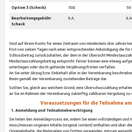
Option 3 (Scheck)
50£
50
Bearbeitungsgebühr
k.A.
k.A
Scheck
Sind auf Ihrem Konto für einen Zeitraum von mindestens drei Jahren kein
Frist von sieben Tagen nach einer entsprechenden Ankündigung die für
Schlussbetrag zurückzuhalten, der dem in der Übersicht Mindestausz
Mindestauszahlungsbetrag entspricht. Ferner können eine etwaig aufg
unterliegen oder durch geltende Verjährungsfristen verfallen.
An Sie unter Abzug bzw. Einbehalt aller in der Vereinbarung beschrieb
Ihnen gemäß der Vereinbarung zustehenden Beträge dar.
Sollten Sie, gleich aus welchem Grund, eine Überschusszahlung erhalte
an Sie im Rahmen der Vereinbarung zukünftig zahlbaren Vergütung zu 
Voraussetzungen für die Teilnahme a
1. Anmeldung und Teilnahmeberechtigung
Sie leiten den Anmeldeprozess ein, indem Sie einen vollständigen und 
muss/müssen originäre Inhalte (original content) enthalten und über d
Originalinhalte, die Materialien von Dritten verwenden, müssen wese