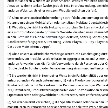
nicht mit anderen Websites als einer Amazon-Website verlinken oder i
Amazon-Website lenken (wobei jedoch Teile Ihrer Anwendung, die nich
anderen Websites als einer Amazon-Website enthalten dürfen).
(d) Ohne unsere ausdrückliche vorherige schriftliche Zustimmung werd
Nutzung mit einem Mobiltelefon oder sonstigen Mobilgerät entwickelt
(1) Websites, die nicht für die Nutzung mit solchen Geräten entwickelt
eine nicht für Mobilgeräte optimierte Website, die über einen Interne
in den
Richtlinie für Mobile Anwendungen
definiert, oder (3) Beistellge
Satellitenempfangsgeräte, Streaming-Video-Player, Blu-Ray-Player ode
Cast oder Vizio Internet-Apps).
(e) Ohne unsere ausdrückliche vorherige schriftliche Genehmigung dürfe
verwenden, um Produkt-Werbeinhalte zu aggregieren, zu analysieren, 
anderen Anwendungen, die für die Verwendung durch Personen oder Or
für die direkte Schulung oder Feinabstimmung eines maschinellen Lern
(f) Sie werden (i) nicht in irgendeiner Weise in die Funktionalität ode
entsprechenden Versuch unternehmen; (ii) keine Produktwerbungsinha
Kontaktaufnahme mit Verkäufern oder Kunden oder sonstiger Werbeaktiv
API, Datenfeeds, Produktwerbungsinhalten oder Spezifikationen erschei
Eigentumsrechte oder gewerblicher Schutzrechte, nicht entfernen, verd
(g) Sie werden nicht versuchen, (i) die Spezifikationen oder die in de
manipulieren, zu reparieren oder anderweitig abgeleitete Werke davon z