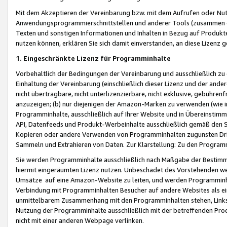
Mit dem Akzeptieren der Vereinbarung bzw. mit dem Aufrufen oder Nutz
Anwendungsprogrammierschnittstellen und anderer Tools (zusammen die
Texten und sonstigen Informationen und Inhalten in Bezug auf Produkte
nutzen können, erklären Sie sich damit einverstanden, an diese Lizenz 
1. Eingeschränkte Lizenz für Programminhalte
Vorbehaltlich der Bedingungen der Vereinbarung und ausschließlich z
Einhaltung der Vereinbarung (einschließlich dieser Lizenz und der ande
nicht übertragbare, nicht unterlizenzierbare, nicht exklusive, gebühren
anzuzeigen; (b) nur diejenigen der Amazon-Marken zu verwenden (wie in 
Programminhalte, ausschließlich auf Ihrer Website und in Übereinstimmu
API, Datenfeeds und Produkt-Werbeinhalte ausschließlich gemäß den Spe
Kopieren oder andere Verwenden von Programminhalten zugunsten Dri
Sammeln und Extrahieren von Daten. Zur Klarstellung: Zu den Program
Sie werden Programminhalte ausschließlich nach Maßgabe der Besti
hiermit eingeräumten Lizenz nutzen. Unbeschadet des Vorstehenden we
Umsätze auf eine Amazon-Website zu leiten, und werden Programminhal
Verbindung mit Programminhalten Besucher auf andere Websites als ein
unmittelbarem Zusammenhang mit den Programminhalten stehen, Links z
Nutzung der Programminhalte ausschließlich mit der betreffenden Pr
nicht mit einer anderen Webpage verlinken.