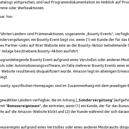
skatalogs entsprechen, und laut Programmdokumentation im Hinblick auf Pr
amme oder Werbeaktionen.
bar:
hier
.
führten Ländern sind Prämienaktionen, sogenannte „Bounty Events“, verfügb
Sondervergütungen; ein Bounty Event liegt vor, wenn (1) ein Kunde der für da
nes Partner-Links auf Ihrer Website eine an der Bounty-Aktion teilnehmende 
er Anlage beschriebene Bounty-Aktion ausführt.
ugrundeliegende Bounty Event aufgrund eines Verstoßes oder anderen Miss
ots oder Automatisierungssoftware, im Falle mehrerer Bounty Events einer e
r Website resultieren) disqualifiziert wurde. Amazon legt im alleinigen Ermess
iegt.
n Bounty-spezifischen Homepages sind im Zusammenhang mit dem jeweiligen
sgewählten Ländern verfügbar, die im
Anhang
(„
Sondervergütung
“)aufgefüh
it "
Bonusereignissen
", die eintreten, wenn (1) ein Kunde, der für das Bon
bsite auf die Amazon-Website klickt und (2) der Kunde während der sich dar
usereignis aufgrund eines Verstoßes oder eines anderen Missbrauchs disqua