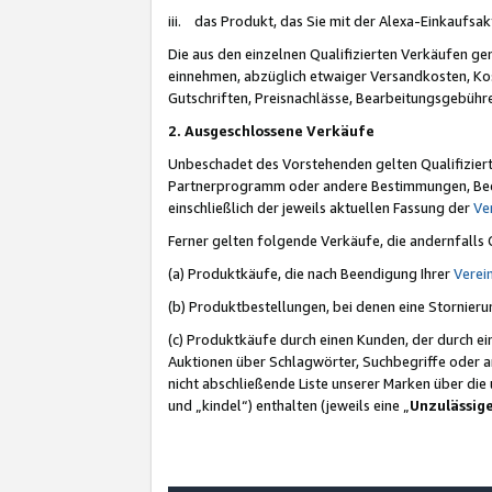
iii. das Produkt, das Sie mit der Alexa-Einkaufsa
Die aus den einzelnen Qualifizierten Verkäufen gen
einnehmen, abzüglich etwaiger Versandkosten, Ko
Gutschriften, Preisnachlässe, Bearbeitungsgebühr
2. Ausgeschlossene Verkäufe
Unbeschadet des Vorstehenden gelten Qualifiziert
Partnerprogramm oder andere Bestimmungen, Beding
einschließlich der jeweils aktuellen Fassung der
Ve
Ferner gelten folgende Verkäufe, die andernfalls
(a) Produktkäufe, die nach Beendigung Ihrer
Verei
(b) Produktbestellungen, bei denen eine Stornier
(c) Produktkäufe durch einen Kunden, der durch e
Auktionen über Schlagwörter, Suchbegriffe oder a
nicht abschließende Liste unserer Marken über di
und „kindel“) enthalten (jeweils eine „
Unzulässig