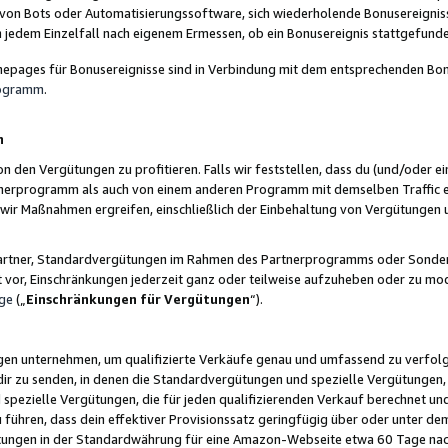
 von Bots oder Automatisierungssoftware, sich wiederholende Bonusereignisse
n jedem Einzelfall nach eigenem Ermessen, ob ein Bonusereignis stattgefund
epages für Bonusereignisse sind in Verbindung mit dem entsprechenden Bonu
rogramm
.
n
den Vergütungen zu profitieren. Falls wir feststellen, dass du (und/oder ein
erprogramm als auch von einem anderen Programm mit demselben Traffic ei
n wir Maßnahmen ergreifen, einschließlich der Einbehaltung von Vergütunge
r Partner, Standardvergütungen im Rahmen des Partnerprogramms oder Sonde
ht vor, Einschränkungen jederzeit ganz oder teilweise aufzuheben oder zu mod
ge
(„
Einschränkungen für Vergütungen
“).
ngen unternehmen, um qualifizierte Verkäufe genau und umfassend zu verfol
dir zu senden, in denen die Standardvergütungen und spezielle Vergütungen, 
pezielle Vergütungen, die für jeden qualifizierenden Verkauf berechnet un
 führen, dass dein effektiver Provisionssatz geringfügig über oder unter dem
ungen in der Standardwährung für eine Amazon-Webseite etwa 60 Tage nach