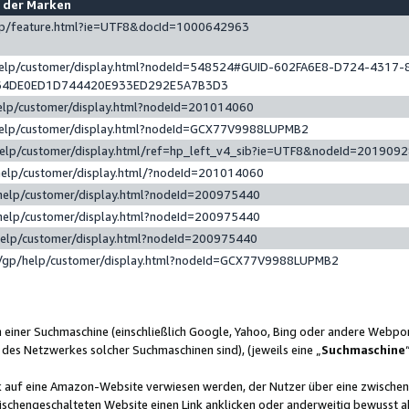
e der Marken
gp/feature.html?ie=UTF8&docId=1000642963
help/customer/display.html?nodeId=548524#GUID-602FA6E8-D724-4317-
64DE0ED1D744420E933ED292E5A7B3D3
elp/customer/display.html?nodeId=201014060
help/customer/display.html?nodeId=GCX77V9988LUPMB2
help/customer/display.html/ref=hp_left_v4_sib?ie=UTF8&nodeId=201909
help/customer/display.html/?nodeId=201014060
help/customer/display.html?nodeId=200975440
help/customer/display.html?nodeId=200975440
help/customer/display.html?nodeId=200975440
/gp/help/customer/display.html?nodeId=GCX77V9988LUPMB2
n einer Suchmaschine (einschließlich Google, Yahoo, Bing oder andere Webp
 des Netzwerkes solcher Suchmaschinen sind), (jeweils eine „
Suchmaschine
nk auf eine Amazon-Website verwiesen werden, der Nutzer über eine zwische
ischengeschalteten Website einen Link anklicken oder anderweitig bewusst a