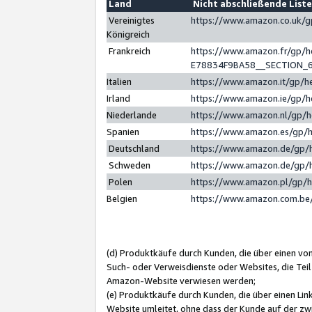
Land
Nicht abschließende List
Vereinigtes
https://www.amazon.co.uk/
Königreich
Frankreich
https://www.amazon.fr/gp/
E78834F9BA58__SECTION_
Italien
https://www.amazon.it/gp/h
Irland
https://www.amazon.ie/gp/
Niederlande
https://www.amazon.nl/gp/
Spanien
https://www.amazon.es/gp/
Deutschland
https://www.amazon.de/gp/
Schweden
https://www.amazon.de/gp/
Polen
https://www.amazon.pl/gp/
Belgien
https://www.amazon.com.be
(d) Produktkäufe durch Kunden, die über einen vo
Such- oder Verweisdienste oder Websites, die Teil
Amazon-Website verwiesen werden;
(e) Produktkäufe durch Kunden, die über einen Li
Website umleitet, ohne dass der Kunde auf der zw