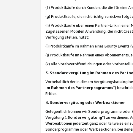
(f) Produktkäufe durch Kunden, die die für eine
(g) Produktkäufe, die nicht richtig zurückverfolg
(h) Produktkäufe über einen Partner-Link in einer
Zugelassenen Mobilen Anwendung, der nicht Creator
Verfügung stellen, nutzt;
(i) Produktkäufe im Rahmen eines Bounty Events (w
(j) Produktkäufe im Rahmen eines Abonnements, so
(k) alle Vorabveröffentlichungen oder Vorbestellu
3. Standardvergütung im Rahmen des Part
Vorbehaltlich der in diesem Vergütungskatalog b
im Rahmen des Partnerprogramms
“) beschri
Erlöse.
4. Sondervergütung oder Werbeaktionen
Gelegentlich können wir Sonderprogramme oder Wer
Vergütung („
Sondervergütung
”) zu verdienen. 
Werbeaktionen jederzeit ganz oder teilweise einz
Sonderprogramme oder Werbeaktionen, bei denen e