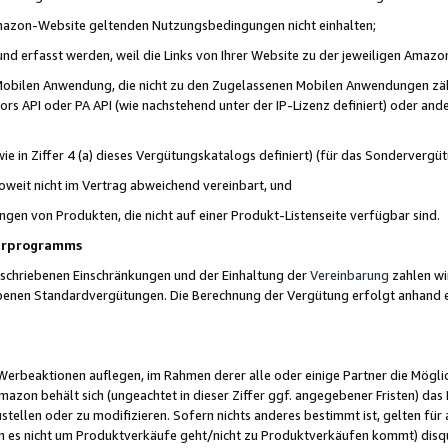
 Amazon-Website geltenden Nutzungsbedingungen nicht einhalten;
t und erfasst werden, weil die Links von Ihrer Website zu der jeweiligen Am
 Mobilen Anwendung, die nicht zu den Zugelassenen Mobilen Anwendungen zählt
s API oder PA API (wie nachstehend unter der IP-Lizenz definiert) oder ander
ie in Ziffer 4 (a) dieses Vergütungskatalogs definiert) (für das Sonderverg
weit nicht im Vertrag abweichend vereinbart, und
ngen von Produkten, die nicht auf einer Produkt-Listenseite verfügbar sind.
nerprogramms
eschriebenen Einschränkungen und der Einhaltung der
Vereinbarung
zahlen wir
ebenen Standardvergütungen. Die Berechnung der Vergütung erfolgt anhand e
beaktionen auflegen, im Rahmen derer alle oder einige Partner die Möglichk
Amazon behält sich (ungeachtet in dieser Ziffer ggf. angegebener Fristen) d
ustellen oder zu modifizieren. Sofern nichts anderes bestimmt ist, gelten 
s nicht um Produktverkäufe geht/nicht zu Produktverkäufen kommt) disqua