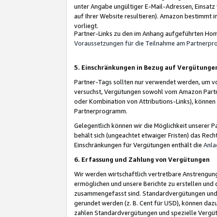
unter Angabe ungültiger E-Mail-Adressen, Einsatz
auf Ihrer Website resultieren). Amazon bestimmt i
vorliegt.
Partner-Links zu den im Anhang aufgeführten Hom
Voraussetzungen für die Teilnahme am Partnerp
5. Einschränkungen in Bezug auf Vergütunge
Partner-Tags sollten nur verwendet werden, um von 
versuchst, Vergütungen sowohl vom Amazon Partn
oder Kombination von Attributions-Links), könne
Partnerprogramm.
Gelegentlich können wir die Möglichkeit unsere
behält sich (ungeachtet etwaiger Fristen) das Rec
Einschränkungen für Vergütungen enthält die
Anla
6. Erfassung und Zahlung von Vergütungen
Wir werden wirtschaftlich vertretbare Anstrengu
ermöglichen und unsere Berichte zu erstellen und 
zusammengefasst sind. Standardvergütungen und s
gerundet werden (z. B. Cent für USD), können dazu
zahlen Standardvergütungen und spezielle Vergüt