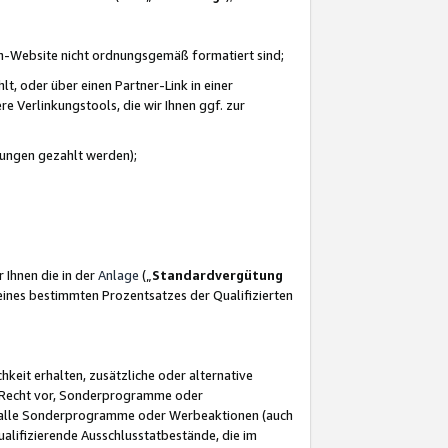
azon-Website nicht ordnungsgemäß formatiert sind;
, oder über einen Partner-Link in einer
e Verlinkungstools, die wir Ihnen ggf. zur
ütungen gezahlt werden);
 Ihnen die in der
Anlage
(„
Standardvergütung
ines bestimmten Prozentsatzes der Qualifizierten
eit erhalten, zusätzliche oder alternative
as Recht vor, Sonderprogramme oder
für alle Sonderprogramme oder Werbeaktionen (auch
lifizierende Ausschlusstatbestände, die im