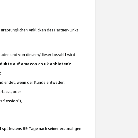
 ursprünglichen Anklicken des Partner-Links
laden und von diesem/dieser bezahlt wird
rodukte auf amazon.co.uk anbieten):
d
 und endet, wenn der Kunde entweder:
erlässt, oder
ls Session
“),
t spätestens 89 Tage nach seiner erstmaligen