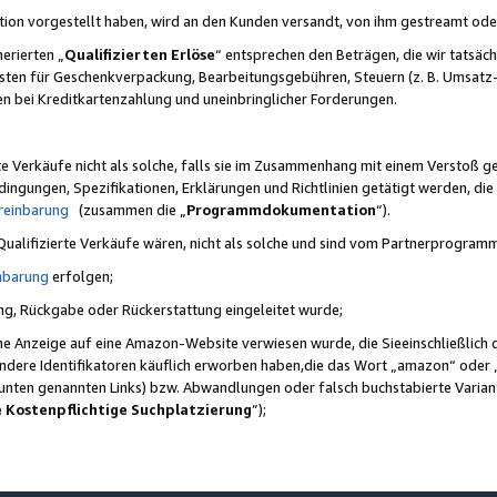
ktion vorgestellt haben, wird an den Kunden versandt, von ihm gestreamt od
erierten „
Qualifizierten Erlöse
“ entsprechen den Beträgen, die wir tatsäch
sten für Geschenkverpackung, Bearbeitungsgebühren, Steuern (z. B. Umsatz-
en bei Kreditkartenzahlung und uneinbringlicher Forderungen.
e Verkäufe nicht als solche, falls sie im Zusammenhang mit einem Verstoß 
ungen, Spezifikationen, Erklärungen und Richtlinien getätigt werden, die 
reinbarung
(zusammen die „
Programmdokumentation
“).
 Qualifizierte Verkäufe wären, nicht als solche und sind vom Partnerprogra
nbarung
erfolgen;
ung, Rückgabe oder Rückerstattung eingeleitet wurde;
ine Anzeige auf eine Amazon-Website verwiesen wurde, die Sieeinschließlich
ndere Identifikatoren käuflich erworben haben,die das Wort „amazon“ oder 
e unten genannten Links) bzw. Abwandlungen oder falsch buchstabierte Varia
e Kostenpflichtige Suchplatzierung
”);