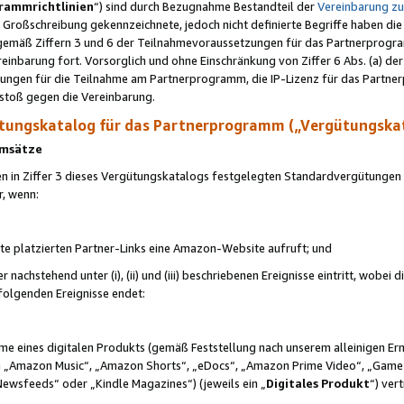
rammrichtlinien
“) sind durch Bezugnahme Bestandteil der
Vereinbarung z
Großschreibung gekennzeichnete, jedoch nicht definierte Begriffe haben die
 gemäß Ziffern 3 und 6 der Teilnahmevoraussetzungen für das Partnerprogram
nbarung fort. Vorsorglich und ohne Einschränkung von Ziffer 6 Abs. (a) der
ungen für die Teilnahme am Partnerprogramm, die IP-Lizenz für das Partner
rstoß gegen die Vereinbarung.
ungskatalog für das Partnerprogramm („Vergütungska
 Umsätze
n in Ziffer 3 dieses Vergütungskatalogs festgelegten Standardvergütungen v
r, wenn:
ite platzierten Partner-Links eine Amazon-Website aufruft; und
r nachstehend unter (i), (ii) und (iii) beschriebenen Ereignisse eintritt, wobe
 folgenden Ereignisse endet:
hme eines digitalen Produkts (gemäß Feststellung nach unserem alleinigen 
 „Amazon Music“, „Amazon Shorts“, „eDocs“, „Amazon Prime Video“, „Game
Newsfeeds“ oder „Kindle Magazines“) (jeweils ein „
Digitales Produkt
“) ver