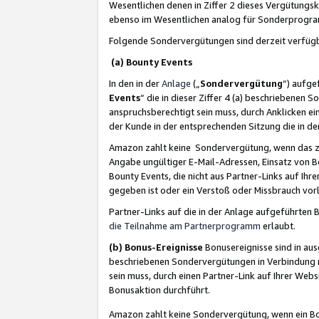
Wesentlichen denen in Ziffer 2 dieses Vergütung
ebenso im Wesentlichen analog für Sonderprogr
Folgende Sondervergütungen sind derzeit verfüg
(a) Bounty Events
In den in der
Anlage
(„
Sondervergütung
“) aufge
Events
“ die in dieser Ziffer 4 (a) beschriebenen 
anspruchsberechtigt sein muss, durch Anklicken ei
der Kunde in der entsprechenden Sitzung die in d
Amazon zahlt keine Sondervergütung, wenn das z
Angabe ungültiger E-Mail-Adressen, Einsatz von B
Bounty Events, die nicht aus Partner-Links auf Ihre
gegeben ist oder ein Verstoß oder Missbrauch vorl
Partner-Links auf die in der Anlage aufgeführte
die Teilnahme am Partnerprogramm
erlaubt.
(b) Bonus-Ereignisse
Bonusereignisse sind in au
beschriebenen Sondervergütungen in Verbindung m
sein muss, durch einen Partner-Link auf Ihrer We
Bonusaktion durchführt.
Amazon zahlt keine Sondervergütung, wenn ein Bon