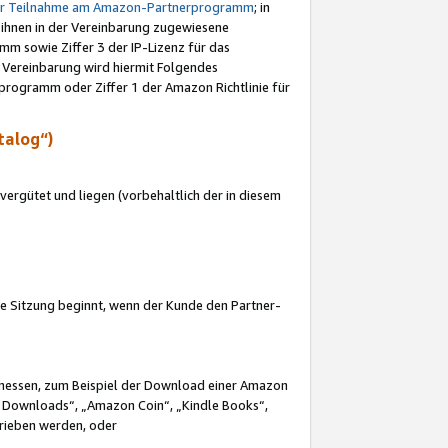
ur Teilnahme am Amazon-Partnerprogramm
; in
 ihnen in der Vereinbarung zugewiesene
m sowie Ziffer 3 der IP-Lizenz für das
 Vereinbarung wird hiermit Folgendes
programm oder Ziffer 1 der Amazon Richtlinie für
talog“)
ergütet und liegen (vorbehaltlich der in diesem
i die Sitzung beginnt, wenn der Kunde den Partner-
Ermessen, zum Beispiel der Download einer Amazon
 Downloads“, „Amazon Coin“, „Kindle Books“,
trieben werden, oder