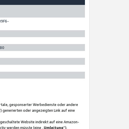
89F6-
280
ortale, gesponserter Werbedienste oder andere
“) generierten oder angezeigten Link auf eine
ngeschaltete Website indirekt auf eine Amazon-
ktiv werden müsste (eine „
Umleitung
“);