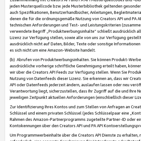
jeden Musterquellcode bzw. jede Musterbibliothek geltenden gesonder
auch Spezifikationen, Benutzerhandbücher, Anleitungen, Begleitmaterial
denen die für die ordnungsgemäße Nutzung von Creators API und PA A
technischen Anforderungen und Test- und Leistungskriterien (zusammen
verwendete Begriff „Produktwerbungsinhalte“ schließt ausdrücklich al
Lizenz zur Verfügung stellen, sowie alle von uns zur Verfügung gestel
ausdrücklich nicht auf Daten, Bilder, Texte oder sonstige Informatione
es sich nicht um eine Amazon-Website handelt.
(b) Abrufen von Produktwerbungsinhalten. Sie können Produkt-Werbein
ausdrückliche vorherige schriftliche Genehmigung erteilt haben, könn
wir über die Creators API Feeds zur Verfügung stellen. Wenn Sie Produk
Nutzung von Datenfeeds dieser Lizenz. Sie erkennen an, dass wir Creat
API oder Datenfeeds jederzeit ändern, auslaufen lassen oder neu veröffe
Verantwortung liegt, sicherzustellen, dass Ihr Zugriff auf die und Ihr
jeweiligen Zeitpunkt aktuellen Anforderungen (einschließlich dieser Liz
Zur Identifizierung Ihres Kontos und zum Stellen von Anfragen an Crea
Schlüssel und einem privaten Schlüssel (jedes Schlüsselpaar eine „Kon
Rahmen des Amazon-Partnerprogramms zugeteilte Partner-ID oder ein
Kontokennungen über den Creators API und PA API Kontoerstellungspro
Um Programmwerbeinhalte über die Creators API Dienste zu erhalten, m