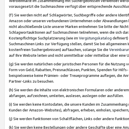
Werbeinhalte im Zusammenhang mit Suchergebnissen verwendet werden,
vorausgesetzt die Suchmaschine verfügt über entsprechende Ausschlu
(f) Sie werden nicht auf Schlagwörter, Suchbegriffe oder andere Ident
Amazon oder unseren verbundenen Unternehmen oder Abwandlungen bzw
nicht abschließende Liste unserer Marken entnehmen Sie bitte der Nich
Schlagwortauktionen auf Suchmaschinen teilnehmen, wenn die sich da
Kostenpflichtige Suchplatzierung (wie im
Vergütungskatalog
definiert
Suchmaschinen Links zur Verfügung stellen, damit Sie bei allgemeinen I
kostenfreien Suchergebnissen) auftauchen, solange Sie die
Vereinbaru
auf Ihre Website leiten und nicht unmittelbar oder mittelbar über eine
(g) Sie werden natürlichen oder juristischen Personen für die Nutzung 
Form von Geld, Rabatten, Preisnachlässen, Punkten, Spenden für Hilfs
beispielsweise keine Prämien- oder Treueprogramme auflegen, die Anrei
Partner-Links zu besuchen.
(h) Sie werden die Inhalte von elektronischen Formularen oder anderem M
abfangen, aufzeichnen, umleiten, auslesen, auslegen oder ausfüllen.
(i) Sie werden keine Kontodaten, die unsere Kunden im Zusammenhang 
Kunden der Amazon-Websites), abfragen, erheben, einholen, speichern,
(j) Sie werden Funktionen von Schaltflächen, Links oder andere Funkti
(k) Sie werden keine Bestellungen oder andere Geschäfte über eine Ama