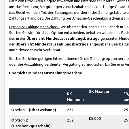
Kauf von Produkten eingelöst werden und unterliegen unseren Geschäf
uns das Recht vor, Vergütungen zurückzuhalten, bis der fällige Gesamt
das Recht vor, den Teil der Zahlungen, der den in der Zahlungstabelle 
Zahlungsart angibst. Die Zahlung per Amazon-Geschenkgutschein ist in
Option 3: Zahlung per Scheck.
Wir übersenden Ihnen einen Scheck in Höh
Sollten Sie sich für diese Option entscheiden, behalten wir uns das Rec
den in der
Übersicht Mindestauszahlungsbeträge
genannten Mindest
der
Übersicht Mindestauszahlungsbeträge
angegebene Bearbeitung
und Schweden nicht verfügbar.
Sollten Sie keine gültigen Informationen für die Zahlungsoption bereit
oder die Auszahlung verdienter Vergütung zurückhalten, bis Sie eine A
Übersicht Mindestauszahlungsbeträge
UK Maxium
UK
FR,
Minimum
un
Option 1 (Überweisung)
25£
25
£5,000
Option 2
25£
25
(Geschenkgutschein)