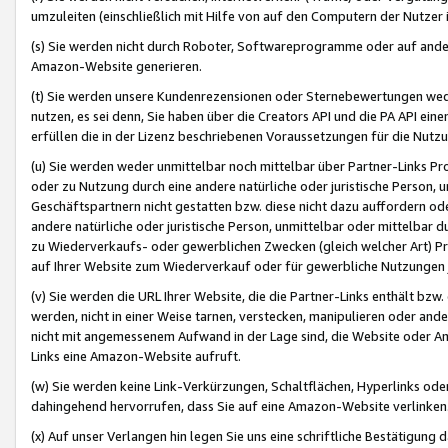
umzuleiten (einschließlich mit Hilfe von auf den Computern der Nutzer i
(s) Sie werden nicht durch Roboter, Softwareprogramme oder auf andere
Amazon-Website generieren.
(t) Sie werden unsere Kundenrezensionen oder Sternebewertungen wed
nutzen, es sei denn, Sie haben über die Creators API und die PA API e
erfüllen die in der Lizenz beschriebenen Voraussetzungen für die Nutzu
(u) Sie werden weder unmittelbar noch mittelbar über Partner-Links P
oder zu Nutzung durch eine andere natürliche oder juristische Person,
Geschäftspartnern nicht gestatten bzw. diese nicht dazu auffordern od
andere natürliche oder juristische Person, unmittelbar oder mittelbar
zu Wiederverkaufs- oder gewerblichen Zwecken (gleich welcher Art) 
auf Ihrer Website zum Wiederverkauf oder für gewerbliche Nutzungen 
(v) Sie werden die URL Ihrer Website, die die Partner-Links enthält b
werden, nicht in einer Weise tarnen, verstecken, manipulieren oder and
nicht mit angemessenem Aufwand in der Lage sind, die Website oder A
Links eine Amazon-Website aufruft.
(w) Sie werden keine Link-Verkürzungen, Schaltflächen, Hyperlinks ode
dahingehend hervorrufen, dass Sie auf eine Amazon-Website verlinken
(x) Auf unser Verlangen hin legen Sie uns eine schriftliche Bestätigung