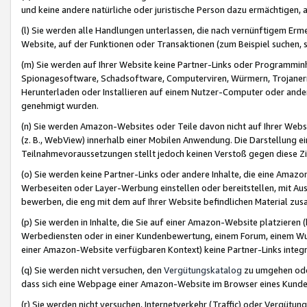
und keine andere natürliche oder juristische Person dazu ermächtigen, a
(l) Sie werden alle Handlungen unterlassen, die nach vernünftigem Erme
Website, auf der Funktionen oder Transaktionen (zum Beispiel suchen, s
(m) Sie werden auf Ihrer Website keine Partner-Links oder Programmin
Spionagesoftware, Schadsoftware, Computerviren, Würmern, Trojaner
Herunterladen oder Installieren auf einem Nutzer-Computer oder ande
genehmigt wurden.
(n) Sie werden Amazon-Websites oder Teile davon nicht auf Ihrer Websi
(z. B., WebView) innerhalb einer Mobilen Anwendung. Die Darstellung ein
Teilnahmevoraussetzungen stellt jedoch keinen Verstoß gegen diese Zif
(o) Sie werden keine Partner-Links oder andere Inhalte, die eine Am
Werbeseiten oder Layer-Werbung einstellen oder bereitstellen, mit Au
bewerben, die eng mit dem auf Ihrer Website befindlichen Material z
(p) Sie werden in Inhalte, die Sie auf einer Amazon-Website platzier
Werbediensten oder in einer Kundenbewertung, einem Forum, einem Wun
einer Amazon-Website verfügbaren Kontext) keine Partner-Links integr
(q) Sie werden nicht versuchen, den
Vergütungskatalog
zu umgehen oder
dass sich eine Webpage einer Amazon-Website im Browser eines Kunden 
(r) Sie werden nicht versuchen, Internetverkehr (Traffic) oder Vergü