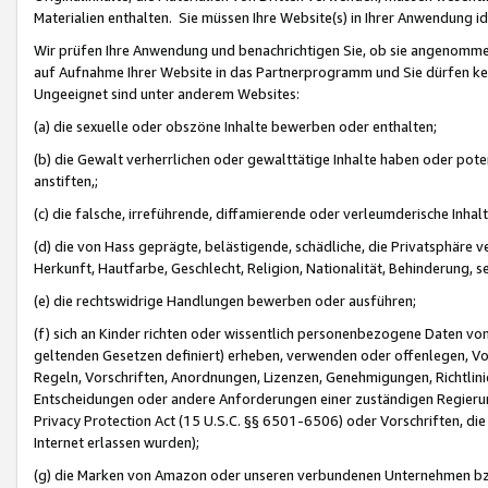
Materialien enthalten. Sie müssen Ihre Website(s) in Ihrer Anwendung ide
Wir prüfen Ihre Anwendung und benachrichtigen Sie, ob sie angenommen
auf Aufnahme Ihrer Website in das Partnerprogramm und Sie dürfen kei
Ungeeignet sind unter anderem Websites:
(a) die sexuelle oder obszöne Inhalte bewerben oder enthalten;
(b) die Gewalt verherrlichen oder gewalttätige Inhalte haben oder pot
anstiften,;
(c) die falsche, irreführende, diffamierende oder verleumderische Inha
(d) die von Hass geprägte, belästigende, schädliche, die Privatsphäre v
Herkunft, Hautfarbe, Geschlecht, Religion, Nationalität, Behinderung, 
(e) die rechtswidrige Handlungen bewerben oder ausführen;
(f) sich an Kinder richten oder wissentlich personenbezogene Daten vo
geltenden Gesetzen definiert) erheben, verwenden oder offenlegen, Vo
Regeln, Vorschriften, Anordnungen, Lizenzen, Genehmigungen, Richtlini
Entscheidungen oder andere Anforderungen einer zuständigen Regierung
Privacy Protection Act (15 U.S.C. §§ 6501-6506) oder Vorschriften, di
Internet erlassen wurden);
(g) die Marken von Amazon oder unseren verbundenen Unternehmen b