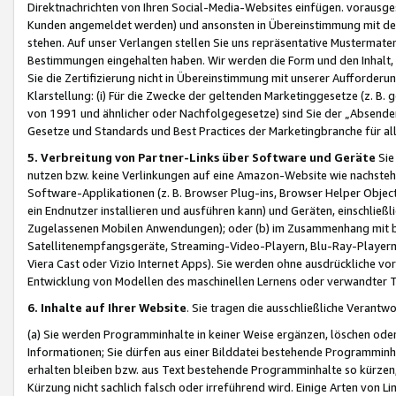
Direktnachrichten von Ihren Social-Media-Websites einfügen. vorausg
Kunden angemeldet werden) und ansonsten in Übereinstimmung mit der
stehen. Auf unser Verlangen stellen Sie uns repräsentative Mustermater
Bestimmungen eingehalten haben. Wir werden die Form und den Inhalt, di
Sie die Zertifizierung nicht in Übereinstimmung mit unserer Aufforderu
Klarstellung: (i) Für die Zwecke der geltenden Marketinggesetze (z. 
von 1991 und ähnlicher oder Nachfolgegesetze) sind Sie der „Absender“ j
Gesetze und Standards und Best Practices der Marketingbranche für 
5. Verbreitung von Partner-Links über Software und Geräte
Sie
nutzen bzw. keine Verlinkungen auf eine Amazon-Website wie nachsteh
Software-Applikationen (z. B. Browser Plug-ins, Browser Helper Objec
ein Endnutzer installieren und ausführen kann) und Geräten, einschlie
Zugelassenen Mobilen Anwendungen); oder (b) im Zusammenhang mit bzw.
Satellitenempfangsgeräte, Streaming-Video-Playern, Blu-Ray-Playern 
Viera Cast oder Vizio Internet Apps). Sie werden ohne ausdrückliche v
Entwicklung von Modellen des maschinellen Lernens oder verwandter 
6. Inhalte auf Ihrer Website
. Sie tragen die ausschließliche Verantwo
(a) Sie werden Programminhalte in keiner Weise ergänzen, löschen oder
Informationen; Sie dürfen aus einer Bilddatei bestehende Programminhal
erhalten bleiben bzw. aus Text bestehende Programminhalte so kürzen, 
Kürzung nicht sachlich falsch oder irreführend wird. Einige Arten von L