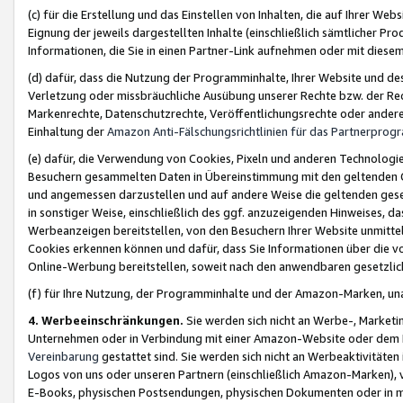
(c) für die Erstellung und das Einstellen von Inhalten, die auf Ihrer We
Eignung der jeweils dargestellten Inhalte (einschließlich sämtlicher 
Informationen, die Sie in einen Partner-Link aufnehmen oder mit diese
(d) dafür, dass die Nutzung der Programminhalte, Ihrer Website und des 
Verletzung oder missbräuchliche Ausübung unserer Rechte bzw. der Recht
Markenrechte, Datenschutzrechte, Veröffentlichungsrechte oder anderer
Einhaltung der
Amazon Anti-Fälschungsrichtlinien für das Partnerpro
(e) dafür, die Verwendung von Cookies, Pixeln und anderen Technologien
Besuchern gesammelten Daten in Übereinstimmung mit den geltenden Ge
und angemessen darzustellen und auf andere Weise die geltenden geset
in sonstiger Weise, einschließlich des ggf. anzuzeigenden Hinweises, d
Werbeanzeigen bereitstellen, von den Besuchern Ihrer Website unmitte
Cookies erkennen können und dafür, dass Sie Informationen über die v
Online-Werbung bereitstellen, soweit nach den anwendbaren gesetzlic
(f) für Ihre Nutzung, der Programminhalte und der Amazon-Marken, u
4. Werbeeinschränkungen.
Sie werden sich nicht an Werbe-, Market
Unternehmen oder in Verbindung mit einer Amazon-Website oder dem Pa
Vereinbarung
gestattet sind. Sie werden sich nicht an Werbeaktivitäten
Logos von uns oder unseren Partnern (einschließlich Amazon-Marken), 
E-Books, physischen Postsendungen, physischen Dokumenten oder in 