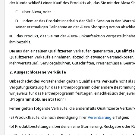
der Kunde schließt einen Kauf des Produkts ab, das Sie mit der Alexa 
C. über Alexa, oder
D. indem er das Produkt innerhalb der Skills Session in den Waren
seiner erstmaligen Teilnahme an der Alexa Shopping Action abschlie
iii. das Produkt, das Sie mit der Alexa-Einkaufsaktion vorgestellt ha
ihm bezahlt.
Die aus den einzelnen Qualifizierten Verkäufen generierten „
Qualifizi
Qualifizierten Verkäufe einnehmen, abzüglich etwaiger Versandkosten
Mehrwertsteuer), Servicegebühren, Gutschriften, Preisnachlässe, Bear
2. Ausgeschlossene Verkäufe
Unbeschadet des Vorstehenden gelten Qualifizierte Verkäufe nicht als
Vergütungskatalog für das Partnerprogramm oder andere Bestimmungen,
wir jeweils für das Partnerprogramm festlegen, einschließlich der jewe
„
Programmdokumentation
“).
Ferner gelten folgende Verkäufe, die andernfalls Qualifizierte Verkä
(a) Produktkäufe, die nach Beendigung Ihrer
Vereinbarung
erfolgen;
(b) Produktbestellungen, bei denen eine Stornierung, Rückgabe oder R