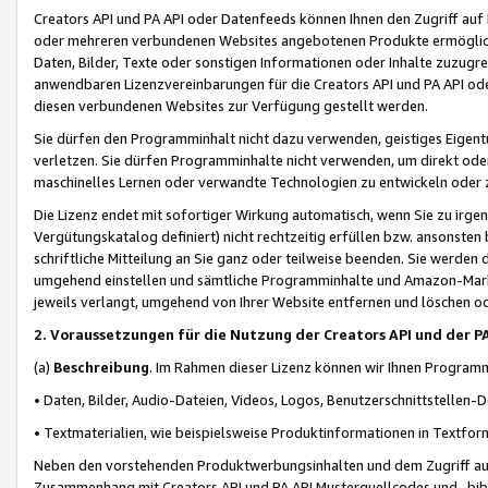
Creators API und PA API oder Datenfeeds können Ihnen den Zugriff auf D
oder mehreren verbundenen Websites angebotenen Produkte ermögliche
Daten, Bilder, Texte oder sonstigen Informationen oder Inhalte zuzugre
anwendbaren Lizenzvereinbarungen für die Creators API und PA API od
diesen verbundenen Websites zur Verfügung gestellt werden.
Sie dürfen den Programminhalt nicht dazu verwenden, geistiges Eigent
verletzen. Sie dürfen Programminhalte nicht verwenden, um direkt ode
maschinelles Lernen oder verwandte Technologien zu entwickeln oder zu
Die Lizenz endet mit sofortiger Wirkung automatisch, wenn Sie zu irg
Vergütungskatalog definiert) nicht rechtzeitig erfüllen bzw. ansonsten
schriftliche Mitteilung an Sie ganz oder teilweise beenden. Sie werden
umgehend einstellen und sämtliche Programminhalte und Amazon-Marke
jeweils verlangt, umgehend von Ihrer Website entfernen und löschen od
2. Voraussetzungen für die Nutzung der Creators API und der P
(a)
Beschreibung
. Im Rahmen dieser Lizenz können wir Ihnen Programmi
• Daten, Bilder, Audio-Dateien, Videos, Logos, Benutzerschnittstellen-
• Textmaterialien, wie beispielsweise Produktinformationen in Textfor
Neben den vorstehenden Produktwerbungsinhalten und dem Zugriff auf 
Zusammenhang mit Creators API und PA API Musterquellcodes und -bibli