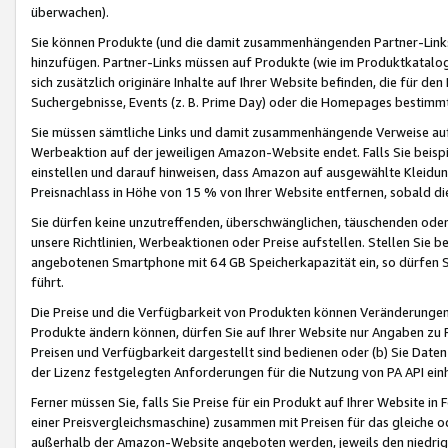
überwachen).
Sie können Produkte (und die damit zusammenhängenden Partner-Links)
hinzufügen. Partner-Links müssen auf Produkte (wie im Produktkatalog de
sich zusätzlich originäre Inhalte auf Ihrer Website befinden, die für 
Suchergebnisse, Events (z. B. Prime Day) oder die Homepages bestimmte
Sie müssen sämtliche Links und damit zusammenhängende Verweise auf z
Werbeaktion auf der jeweiligen Amazon-Website endet. Falls Sie beisp
einstellen und darauf hinweisen, dass Amazon auf ausgewählte Kleidun
Preisnachlass in Höhe von 15 % von Ihrer Website entfernen, sobald di
Sie dürfen keine unzutreffenden, überschwänglichen, täuschenden od
unsere Richtlinien, Werbeaktionen oder Preise aufstellen. Stellen Sie 
angebotenen Smartphone mit 64 GB Speicherkapazität ein, so dürfen S
führt.
Die Preise und die Verfügbarkeit von Produkten können Veränderungen 
Produkte ändern können, dürfen Sie auf Ihrer Website nur Angaben zu P
Preisen und Verfügbarkeit dargestellt sind bedienen oder (b) Sie Daten
der Lizenz festgelegten Anforderungen für die Nutzung von PA API einh
Ferner müssen Sie, falls Sie Preise für ein Produkt auf Ihrer Website in 
einer Preisvergleichsmaschine) zusammen mit Preisen für das gleiche o
außerhalb der Amazon-Website angeboten werden, jeweils den niedrigst