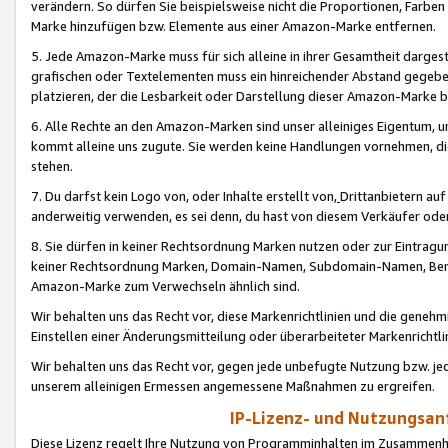
verändern. So dürfen Sie beispielsweise nicht die Proportionen, Farb
Marke hinzufügen bzw. Elemente aus einer Amazon-Marke entfernen.
5. Jede Amazon-Marke muss für sich alleine in ihrer Gesamtheit darge
grafischen oder Textelementen muss ein hinreichender Abstand gegebe
platzieren, der die Lesbarkeit oder Darstellung dieser Amazon-Marke b
6. Alle Rechte an den Amazon-Marken sind unser alleiniges Eigentum, 
kommt alleine uns zugute. Sie werden keine Handlungen vornehmen, 
stehen.
7. Du darfst kein Logo von, oder Inhalte erstellt von,
Drittanbietern au
anderweitig verwenden, es sei denn, du hast von diesem Verkäufer oder
8. Sie dürfen in keiner Rechtsordnung Marken nutzen oder zur Eintragu
keiner Rechtsordnung Marken, Domain-Namen, Subdomain-Namen, Benu
Amazon-Marke zum Verwechseln ähnlich sind.
Wir behalten uns das Recht vor, diese Markenrichtlinien und die gene
Einstellen einer Änderungsmitteilung oder überarbeiteter Markenricht
Wir behalten uns das Recht vor, gegen jede unbefugte Nutzung bzw. jede 
unserem alleinigen Ermessen angemessene Maßnahmen zu ergreifen.
IP-Lizenz- und Nutzungsan
Diese Lizenz regelt Ihre Nutzung von Programminhalten im Zusammen