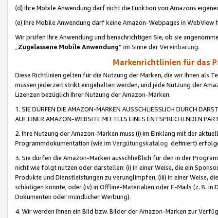
(d) Ihre Mobile Anwendung darf nicht die Funktion von Amazons eige
(e) Ihre Mobile Anwendung darf keine Amazon-Webpages in WebView 
Wir prüfen Ihre Anwendung und benachrichtigen Sie, ob sie angenomm
„
Zugelassene Mobile Anwendung
“ im Sinne der
Vereinbarung
.
Markenrichtlinien für das 
Diese Richtlinien gelten für die Nutzung der Marken, die wir Ihnen als 
müssen jederzeit strikt eingehalten werden, und jede Nutzung der Ama
Lizenzen bezüglich Ihrer Nutzung der Amazon-Marken.
1. SIE DÜRFEN DIE AMAZON-MARKEN AUSSCHLIESSLICH DURCH DARS
AUF EINER AMAZON-WEBSITE MITTELS EINES ENTSPRECHENDEN PART
2. Ihre Nutzung der Amazon-Marken muss (i) im Einklang mit der aktuells
Programmdokumentation (wie im
Vergütungskatalog
definiert) erfolg
3. Sie dürfen die Amazon-Marken ausschließlich für den in der Progr
nicht wie folgt nutzen oder darstellen: (i) in einer Weise, die ein Spo
Produkte und Dienstleistungen zu verunglimpfen, (iii) in einer Weise
schädigen könnte, oder (iv) in Offline-Materialien oder E-Mails (z. B.
Dokumenten oder mündlicher Werbung).
4. Wir werden Ihnen ein Bild bzw. Bilder der Amazon-Marken zur Verfüg