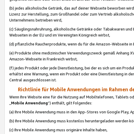
(b) jedes alkoholische Getränk, das auf deiner Webseite beworben wird
Lizenz zur Herstellung, zum Großhandel oder zum Vertrieb alkoholisch
Unternehmens betrieben wird,
(c) Säuglingsnahruhrung, alkoholische Getränke oder Tabakwaren und E
Webseiten in der EU und im Vereinigten Königreich wirbst,
(d) pflanzliche Raucherprodukte, wenn du für die Amazon-Webseite in B
(e) Produkte ohne medizinischen Verwendungszweck gemäß Anhang XVI 
Amazon-Webseite in Frankreich wirbst,
(f) jedes Produkt oder jede Dienstleistung, bei der es sich um ein Prod
erhältst eine Warnung, wenn ein Produkt oder eine Dienstleistung in de
Central ausgeschlossen ist.
Richtlinie für Mobile Anwendungen im Rahmen de
Wenn Ihre Website eine für die Nutzung auf Mobiltelefonen, Tablets 
„
Mobile Anwendung
“) enthält, gilt Folgendes:
(a) Ihre Mobile Anwendung muss in den App-Stores von Google Play, A
(b) Ihre Mobile Anwendung muss kostenlos heruntergeladen werden könn
(c) Ihre Mobile Anwendung muss originäre Inhalte haben,