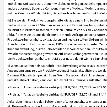
enthaltene Software zurückzuentwickeln, zu zerlegen, zu dekompilier
andere zugrunde liegende Komponenten (wie Modelle, Modellparameter
mit der Creators API, der PA API, Datenfeeds oder in den Produkt Werb
(h) Sie werden Produktwerbungsinhalte, die aus einem Bild bestehen, ni
Zeitraum von bis zu 24 Stunden einen Link auf Produktwerbungsinhalte
die nicht aus Bildern bestehen, für einen Zeitraum von bis zu 24 Stund
Ablauf dieses Zeitraums durch entsprechende Anfrage an die Creators 
Produktwerbungsinhalte aktualisieren und neu darstellen. Sofern wir Ih
Standardidentifikationsnummern (ASINs) für einen unbestimmten Zeitra
Kundenanwendung, dürfen unbeschadet des Vorstehenden Produktwerbu
Zwischenspeicher abgelegt werden. Auf unser Verlangen werden Sie un
die Produktwerbungsinhalte enthält oder nutzt, damit wir Ihre Einhalt
(i) Wenn Sie seltener als stündlich Produktwerbungsinhalte aus Datenfe
Anwendung angezeigten Produktwerbungsinhalte aktualisieren, werden 
Datums-/Uhrzeitstempel einfügen. Wenn Sie jedoch die in Ihrer Anwe
und aktualisiert haben, kann der Datumsteil des Stempels entfallen. Dies
• Preis auf [Amazon-Website einfügen]: [EUR/GBP] 32,77 (Stand 07.01.
• Preis auf [Amazon-Website einfügen]: [EUR/GBP] 32,77 (Stand 14:11 
Außerdem müssen Sie den folgenden Haftungsausschluss entweder neb
ein Pop-up-Fenster, ein Pop-up-Skript oder ein sonstiges vergleichba