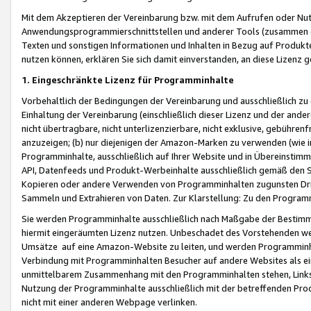
Mit dem Akzeptieren der Vereinbarung bzw. mit dem Aufrufen oder Nutz
Anwendungsprogrammierschnittstellen und anderer Tools (zusammen die
Texten und sonstigen Informationen und Inhalten in Bezug auf Produkte
nutzen können, erklären Sie sich damit einverstanden, an diese Lizenz 
1. Eingeschränkte Lizenz für Programminhalte
Vorbehaltlich der Bedingungen der Vereinbarung und ausschließlich z
Einhaltung der Vereinbarung (einschließlich dieser Lizenz und der ande
nicht übertragbare, nicht unterlizenzierbare, nicht exklusive, gebühren
anzuzeigen; (b) nur diejenigen der Amazon-Marken zu verwenden (wie in 
Programminhalte, ausschließlich auf Ihrer Website und in Übereinstimmu
API, Datenfeeds und Produkt-Werbeinhalte ausschließlich gemäß den Spe
Kopieren oder andere Verwenden von Programminhalten zugunsten Dri
Sammeln und Extrahieren von Daten. Zur Klarstellung: Zu den Program
Sie werden Programminhalte ausschließlich nach Maßgabe der Besti
hiermit eingeräumten Lizenz nutzen. Unbeschadet des Vorstehenden we
Umsätze auf eine Amazon-Website zu leiten, und werden Programminhal
Verbindung mit Programminhalten Besucher auf andere Websites als ein
unmittelbarem Zusammenhang mit den Programminhalten stehen, Links z
Nutzung der Programminhalte ausschließlich mit der betreffenden Pr
nicht mit einer anderen Webpage verlinken.