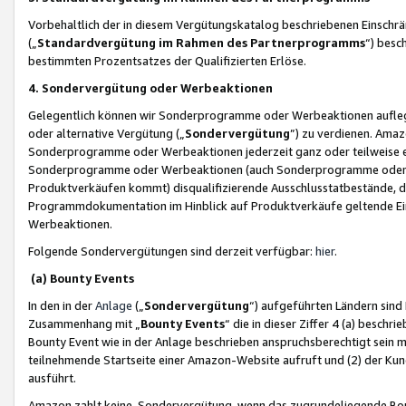
Vorbehaltlich der in diesem Vergütungskatalog beschriebenen Einschr
(„
Standardvergütung im Rahmen des Partnerprogramms
“) besc
bestimmten Prozentsatzes der Qualifizierten Erlöse.
4. Sondervergütung oder Werbeaktionen
Gelegentlich können wir Sonderprogramme oder Werbeaktionen auflegen,
oder alternative Vergütung („
Sondervergütung
”) zu verdienen. Amazo
Sonderprogramme oder Werbeaktionen jederzeit ganz oder teilweise einz
Sonderprogramme oder Werbeaktionen (auch Sonderprogramme oder We
Produktverkäufen kommt) disqualifizierende Ausschlusstatbestände, di
Programmdokumentation im Hinblick auf Produktverkäufe geltende E
Werbeaktionen.
Folgende Sondervergütungen sind derzeit verfügbar:
hier
.
(a) Bounty Events
In den in der
Anlage
(„
Sondervergütung
“) aufgeführten Ländern sind
Zusammenhang mit „
Bounty Events
“ die in dieser Ziffer 4 (a) besch
Bounty Event wie in der Anlage beschrieben anspruchsberechtigt sein mu
teilnehmende Startseite einer Amazon-Website aufruft und (2) der Kun
ausführt.
Amazon zahlt keine Sondervergütung, wenn das zugrundeliegende Boun