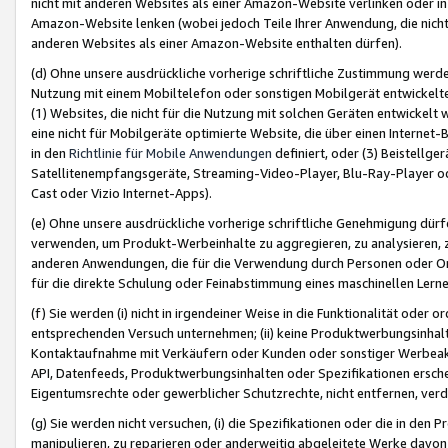
nicht mit anderen Websites als einer Amazon-Website verlinken oder i
Amazon-Website lenken (wobei jedoch Teile Ihrer Anwendung, die nich
anderen Websites als einer Amazon-Website enthalten dürfen).
(d) Ohne unsere ausdrückliche vorherige schriftliche Zustimmung werd
Nutzung mit einem Mobiltelefon oder sonstigen Mobilgerät entwickelt
(1) Websites, die nicht für die Nutzung mit solchen Geräten entwickelt
eine nicht für Mobilgeräte optimierte Website, die über einen Interne
in den
Richtlinie für Mobile Anwendungen
definiert, oder (3) Beistellge
Satellitenempfangsgeräte, Streaming-Video-Player, Blu-Ray-Player ode
Cast oder Vizio Internet-Apps).
(e) Ohne unsere ausdrückliche vorherige schriftliche Genehmigung dürfe
verwenden, um Produkt-Werbeinhalte zu aggregieren, zu analysieren, 
anderen Anwendungen, die für die Verwendung durch Personen oder Or
für die direkte Schulung oder Feinabstimmung eines maschinellen Lern
(f) Sie werden (i) nicht in irgendeiner Weise in die Funktionalität ode
entsprechenden Versuch unternehmen; (ii) keine Produktwerbungsinha
Kontaktaufnahme mit Verkäufern oder Kunden oder sonstiger Werbeaktiv
API, Datenfeeds, Produktwerbungsinhalten oder Spezifikationen erschei
Eigentumsrechte oder gewerblicher Schutzrechte, nicht entfernen, verd
(g) Sie werden nicht versuchen, (i) die Spezifikationen oder die in de
manipulieren, zu reparieren oder anderweitig abgeleitete Werke davon z