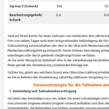
Option 3 (Scheck)
50£
50
Bearbeitungsgebühr
k.A.
k.A
Scheck
Sind auf Ihrem Konto für einen Zeitraum von mindestens drei Jahren kein
Frist von sieben Tagen nach einer entsprechenden Ankündigung die für
Schlussbetrag zurückzuhalten, der dem in der Übersicht Mindestausz
Mindestauszahlungsbetrag entspricht. Ferner können eine etwaig aufg
unterliegen oder durch geltende Verjährungsfristen verfallen.
An Sie unter Abzug bzw. Einbehalt aller in der Vereinbarung beschrieb
Ihnen gemäß der Vereinbarung zustehenden Beträge dar.
Sollten Sie, gleich aus welchem Grund, eine Überschusszahlung erhalte
an Sie im Rahmen der Vereinbarung zukünftig zahlbaren Vergütung zu 
Voraussetzungen für die Teilnahme a
1. Anmeldung und Teilnahmeberechtigung
Sie leiten den Anmeldeprozess ein, indem Sie einen vollständigen und 
muss/müssen originäre Inhalte (original content) enthalten und über d
Originalinhalte, die Materialien von Dritten verwenden, müssen wese