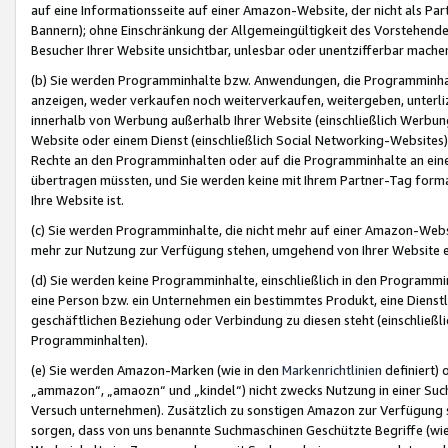
auf eine Informationsseite auf einer Amazon-Website, der nicht als Part
Bannern); ohne Einschränkung der Allgemeingültigkeit des Vorstehende
Besucher Ihrer Website unsichtbar, unlesbar oder unentzifferbar mache
(b) Sie werden Programminhalte bzw. Anwendungen, die Programminhalt
anzeigen, weder verkaufen noch weiterverkaufen, weitergeben, unterli
innerhalb von Werbung außerhalb Ihrer Website (einschließlich Werbun
Website oder einem Dienst (einschließlich Social Networking-Website
Rechte an den Programminhalten oder auf die Programminhalte an eine a
übertragen müssten, und Sie werden keine mit Ihrem Partner-Tag formati
Ihre Website ist.
(c) Sie werden Programminhalte, die nicht mehr auf einer Amazon-Websit
mehr zur Nutzung zur Verfügung stehen, umgehend von Ihrer Website e
(d) Sie werden keine Programminhalte, einschließlich in den Programmin
eine Person bzw. ein Unternehmen ein bestimmtes Produkt, eine Dienstle
geschäftlichen Beziehung oder Verbindung zu diesen steht (einschließli
Programminhalten).
(e) Sie werden Amazon-Marken (wie in den
Markenrichtlinien
definiert) 
„ammazon“, „amaozn“ und „kindel“) nicht zwecks Nutzung in einer Suc
Versuch unternehmen). Zusätzlich zu sonstigen Amazon zur Verfügung 
sorgen, dass von uns benannte Suchmaschinen Geschützte Begriffe (wie 