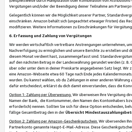
(beispielsweise durch Manipulation oder Kombination von Attributions-
Vergütungen und/oder der Beendigung deiner Teilnahme am Partnerp
Gelegentlich können wir die Möglichkeit unserer Partner, Standardv
einschränken. Amazon behält sich (ungeachtet etwaiger Fristen) das Re
modifizieren. Weitere Informationen zu Einschränkungen für Vergütung
6. Erfassung und Zahlung von Vergütungen
Wir werden wirtschaftlich vertretbare Anstrengungen unternehmen, um 
Nachverfolgung zu ermöglichen und unsere Berichte zu erstellen und di
diesem Monat verdient hast, zusammengefasst sind. Standardvergütung
auf den nächsten Betrag in der Landeswährung gerundet werden (z. B. C
über oder unter dem in deiner Preiskarte angegebenen Satz liegt. Wir
eine Amazon-Webseite etwa 60 Tage nach Ende jedes Kalendermonats, i
wurden. Du kannst wählen, ob du Zahlungen in einer anderen Währung
dafür entscheidest, erklärst du dich damit einverstanden, dass die K
Option 1: Zahlung per Überweisung.
Wir überweisen Ihre Vergütung dir
Namen der Bank, die Kontonummer, den Namen des Kontoinhabers bzw. a
erforderlich) nennen. Sollten Sie sich für diese Option entscheiden, be
fällige Gesamtbetrag den in der
Übersicht Mindestauszahlungsbet
Option 2: Zahlung per Amazon-Geschenkgutschein.
Wir übersenden Ihne
Partnerkonto genannte Haupt-E-Mail-Adresse. Diese Geschenkgutschei