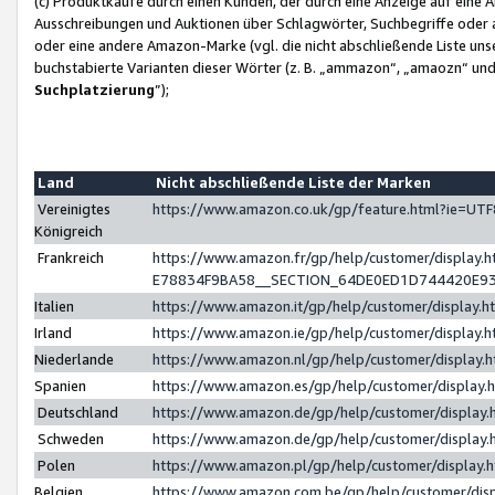
(c) Produktkäufe durch einen Kunden, der durch eine Anzeige auf eine 
Ausschreibungen und Auktionen über Schlagwörter, Suchbegriffe oder 
oder eine andere Amazon-Marke (vgl. die nicht abschließende Liste un
buchstabierte Varianten dieser Wörter (z. B. „ammazon“, „amaozn“ und „
Suchplatzierung
”);
Land
Nicht abschließende Liste der Marken
Vereinigtes
https://www.amazon.co.uk/gp/feature.html?ie=U
Königreich
Frankreich
https://www.amazon.fr/gp/help/customer/displa
E78834F9BA58__SECTION_64DE0ED1D744420E9
Italien
https://www.amazon.it/gp/help/customer/display
Irland
https://www.amazon.ie/gp/help/customer/displa
Niederlande
https://www.amazon.nl/gp/help/customer/display
Spanien
https://www.amazon.es/gp/help/customer/display
Deutschland
https://www.amazon.de/gp/help/customer/displa
Schweden
https://www.amazon.de/gp/help/customer/displa
Polen
https://www.amazon.pl/gp/help/customer/display
Belgien
https://www.amazon.com.be/gp/help/customer/d