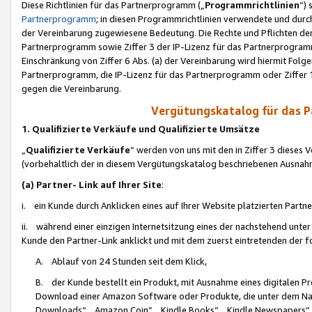
Diese Richtlinien für das Partnerprogramm („
Programmrichtlinien
“)
Partnerprogramm
; in diesen Programmrichtlinien verwendete und durch
der Vereinbarung zugewiesene Bedeutung. Die Rechte und Pflichten de
Partnerprogramm sowie Ziffer 3 der IP-Lizenz für das Partnerprogram
Einschränkung von Ziffer 6 Abs. (a) der Vereinbarung wird hiermit Fol
Partnerprogramm, die IP-Lizenz für das Partnerprogramm oder Ziffer 1
gegen die Vereinbarung.
Vergütungskatalog für das 
1. Qualifizierte Verkäufe und Qualifizierte Umsätze
„
Qualifizierte Verkäufe
“ werden von uns mit den in Ziffer 3 diese
(vorbehaltlich der in diesem Vergütungskatalog beschriebenen Ausnah
(a) Partner- Link auf Ihrer Site
:
i. ein Kunde durch Anklicken eines auf Ihrer Website platzierten Part
ii. während einer einzigen Internetsitzung eines der nachstehend unter (i)
Kunde den Partner-Link anklickt und mit dem zuerst eintretenden der f
A. Ablauf von 24 Stunden seit dem Klick,
B. der Kunde bestellt ein Produkt, mit Ausnahme eines digitalen P
Download einer Amazon Software oder Produkte, die unter dem N
Downloads“, „Amazon Coin“, „Kindle Books“, „Kindle Newspapers“, „