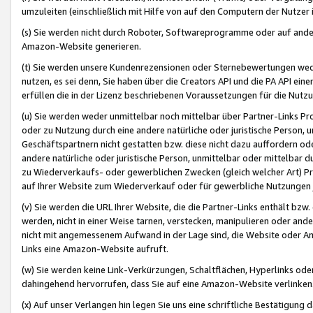
umzuleiten (einschließlich mit Hilfe von auf den Computern der Nutzer i
(s) Sie werden nicht durch Roboter, Softwareprogramme oder auf andere
Amazon-Website generieren.
(t) Sie werden unsere Kundenrezensionen oder Sternebewertungen wed
nutzen, es sei denn, Sie haben über die Creators API und die PA API e
erfüllen die in der Lizenz beschriebenen Voraussetzungen für die Nutzu
(u) Sie werden weder unmittelbar noch mittelbar über Partner-Links P
oder zu Nutzung durch eine andere natürliche oder juristische Person,
Geschäftspartnern nicht gestatten bzw. diese nicht dazu auffordern od
andere natürliche oder juristische Person, unmittelbar oder mittelbar
zu Wiederverkaufs- oder gewerblichen Zwecken (gleich welcher Art) 
auf Ihrer Website zum Wiederverkauf oder für gewerbliche Nutzungen 
(v) Sie werden die URL Ihrer Website, die die Partner-Links enthält b
werden, nicht in einer Weise tarnen, verstecken, manipulieren oder and
nicht mit angemessenem Aufwand in der Lage sind, die Website oder A
Links eine Amazon-Website aufruft.
(w) Sie werden keine Link-Verkürzungen, Schaltflächen, Hyperlinks ode
dahingehend hervorrufen, dass Sie auf eine Amazon-Website verlinken
(x) Auf unser Verlangen hin legen Sie uns eine schriftliche Bestätigung