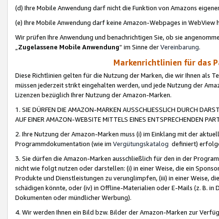
(d) Ihre Mobile Anwendung darf nicht die Funktion von Amazons eige
(e) Ihre Mobile Anwendung darf keine Amazon-Webpages in WebView 
Wir prüfen Ihre Anwendung und benachrichtigen Sie, ob sie angenomm
„
Zugelassene Mobile Anwendung
“ im Sinne der
Vereinbarung
.
Markenrichtlinien für das 
Diese Richtlinien gelten für die Nutzung der Marken, die wir Ihnen als 
müssen jederzeit strikt eingehalten werden, und jede Nutzung der Ama
Lizenzen bezüglich Ihrer Nutzung der Amazon-Marken.
1. SIE DÜRFEN DIE AMAZON-MARKEN AUSSCHLIESSLICH DURCH DARS
AUF EINER AMAZON-WEBSITE MITTELS EINES ENTSPRECHENDEN PART
2. Ihre Nutzung der Amazon-Marken muss (i) im Einklang mit der aktuells
Programmdokumentation (wie im
Vergütungskatalog
definiert) erfolg
3. Sie dürfen die Amazon-Marken ausschließlich für den in der Progr
nicht wie folgt nutzen oder darstellen: (i) in einer Weise, die ein Spo
Produkte und Dienstleistungen zu verunglimpfen, (iii) in einer Weise
schädigen könnte, oder (iv) in Offline-Materialien oder E-Mails (z. B.
Dokumenten oder mündlicher Werbung).
4. Wir werden Ihnen ein Bild bzw. Bilder der Amazon-Marken zur Verfüg