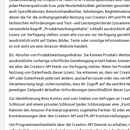
jeden Musterquellcode bzw. jede Musterbibliothek geltenden gesonder
auch Spezifikationen, Benutzerhandbücher, Anleitungen, Begleitmaterial
denen die für die ordnungsgemäße Nutzung von Creators API und PA A
technischen Anforderungen und Test- und Leistungskriterien (zusammen
verwendete Begriff „Produktwerbungsinhalte“ schließt ausdrücklich al
Lizenz zur Verfügung stellen, sowie alle von uns zur Verfügung gestel
ausdrücklich nicht auf Daten, Bilder, Texte oder sonstige Informatione
es sich nicht um eine Amazon-Website handelt.
(b) Abrufen von Produktwerbungsinhalten. Sie können Produkt-Werbein
ausdrückliche vorherige schriftliche Genehmigung erteilt haben, könn
wir über die Creators API Feeds zur Verfügung stellen. Wenn Sie Produk
Nutzung von Datenfeeds dieser Lizenz. Sie erkennen an, dass wir Creat
API oder Datenfeeds jederzeit ändern, auslaufen lassen oder neu veröffe
Verantwortung liegt, sicherzustellen, dass Ihr Zugriff auf die und Ihr
jeweiligen Zeitpunkt aktuellen Anforderungen (einschließlich dieser Liz
Zur Identifizierung Ihres Kontos und zum Stellen von Anfragen an Crea
Schlüssel und einem privaten Schlüssel (jedes Schlüsselpaar eine „Kon
Rahmen des Amazon-Partnerprogramms zugeteilte Partner-ID oder ein
Kontokennungen über den Creators API und PA API Kontoerstellungspro
Um Programmwerbeinhalte über die Creators API Dienste zu erhalten, m