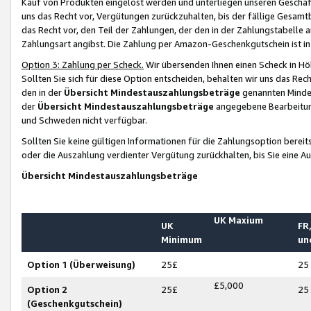
Kauf von Produkten eingelöst werden und unterliegen unseren Geschäf
uns das Recht vor, Vergütungen zurückzuhalten, bis der fällige Gesamt
das Recht vor, den Teil der Zahlungen, der den in der Zahlungstabelle 
Zahlungsart angibst. Die Zahlung per Amazon-Geschenkgutschein ist in
Option 3: Zahlung per Scheck.
Wir übersenden Ihnen einen Scheck in Höh
Sollten Sie sich für diese Option entscheiden, behalten wir uns das Rec
den in der
Übersicht Mindestauszahlungsbeträge
genannten Mindest
der
Übersicht Mindestauszahlungsbeträge
angegebene Bearbeitung
und Schweden nicht verfügbar.
Sollten Sie keine gültigen Informationen für die Zahlungsoption bereit
oder die Auszahlung verdienter Vergütung zurückhalten, bis Sie eine A
Übersicht Mindestauszahlungsbeträge
UK Maxium
UK
FR,
Minimum
un
Option 1 (Überweisung)
25£
25
£5,000
Option 2
25£
25
(Geschenkgutschein)