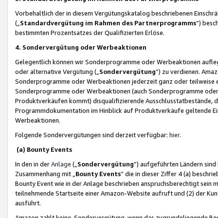
Vorbehaltlich der in diesem Vergütungskatalog beschriebenen Einschr
(„
Standardvergütung im Rahmen des Partnerprogramms
“) besc
bestimmten Prozentsatzes der Qualifizierten Erlöse.
4. Sondervergütung oder Werbeaktionen
Gelegentlich können wir Sonderprogramme oder Werbeaktionen auflegen,
oder alternative Vergütung („
Sondervergütung
”) zu verdienen. Amazo
Sonderprogramme oder Werbeaktionen jederzeit ganz oder teilweise einz
Sonderprogramme oder Werbeaktionen (auch Sonderprogramme oder We
Produktverkäufen kommt) disqualifizierende Ausschlusstatbestände, di
Programmdokumentation im Hinblick auf Produktverkäufe geltende E
Werbeaktionen.
Folgende Sondervergütungen sind derzeit verfügbar:
hier
.
(a) Bounty Events
In den in der
Anlage
(„
Sondervergütung
“) aufgeführten Ländern sind
Zusammenhang mit „
Bounty Events
“ die in dieser Ziffer 4 (a) besch
Bounty Event wie in der Anlage beschrieben anspruchsberechtigt sein mu
teilnehmende Startseite einer Amazon-Website aufruft und (2) der Kun
ausführt.
Amazon zahlt keine Sondervergütung, wenn das zugrundeliegende Boun