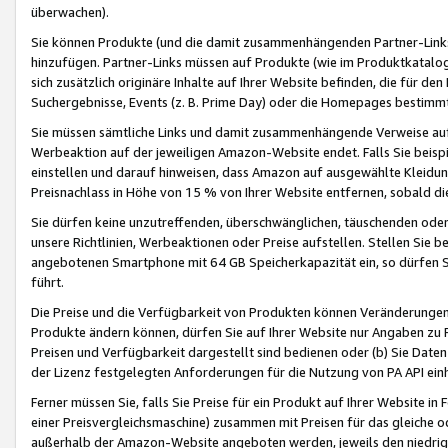
überwachen).
Sie können Produkte (und die damit zusammenhängenden Partner-Links)
hinzufügen. Partner-Links müssen auf Produkte (wie im Produktkatalog de
sich zusätzlich originäre Inhalte auf Ihrer Website befinden, die für 
Suchergebnisse, Events (z. B. Prime Day) oder die Homepages bestimmte
Sie müssen sämtliche Links und damit zusammenhängende Verweise auf z
Werbeaktion auf der jeweiligen Amazon-Website endet. Falls Sie beisp
einstellen und darauf hinweisen, dass Amazon auf ausgewählte Kleidun
Preisnachlass in Höhe von 15 % von Ihrer Website entfernen, sobald di
Sie dürfen keine unzutreffenden, überschwänglichen, täuschenden od
unsere Richtlinien, Werbeaktionen oder Preise aufstellen. Stellen Sie 
angebotenen Smartphone mit 64 GB Speicherkapazität ein, so dürfen S
führt.
Die Preise und die Verfügbarkeit von Produkten können Veränderungen 
Produkte ändern können, dürfen Sie auf Ihrer Website nur Angaben zu P
Preisen und Verfügbarkeit dargestellt sind bedienen oder (b) Sie Daten
der Lizenz festgelegten Anforderungen für die Nutzung von PA API einh
Ferner müssen Sie, falls Sie Preise für ein Produkt auf Ihrer Website in 
einer Preisvergleichsmaschine) zusammen mit Preisen für das gleiche o
außerhalb der Amazon-Website angeboten werden, jeweils den niedrigst