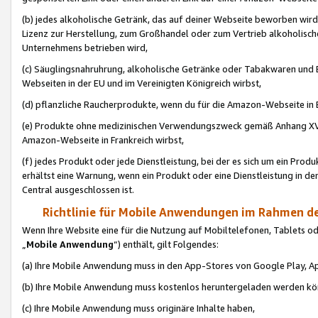
(b) jedes alkoholische Getränk, das auf deiner Webseite beworben wird
Lizenz zur Herstellung, zum Großhandel oder zum Vertrieb alkoholisch
Unternehmens betrieben wird,
(c) Säuglingsnahruhrung, alkoholische Getränke oder Tabakwaren und E
Webseiten in der EU und im Vereinigten Königreich wirbst,
(d) pflanzliche Raucherprodukte, wenn du für die Amazon-Webseite in B
(e) Produkte ohne medizinischen Verwendungszweck gemäß Anhang XVI 
Amazon-Webseite in Frankreich wirbst,
(f) jedes Produkt oder jede Dienstleistung, bei der es sich um ein Prod
erhältst eine Warnung, wenn ein Produkt oder eine Dienstleistung in de
Central ausgeschlossen ist.
Richtlinie für Mobile Anwendungen im Rahmen de
Wenn Ihre Website eine für die Nutzung auf Mobiltelefonen, Tablets 
„
Mobile Anwendung
“) enthält, gilt Folgendes:
(a) Ihre Mobile Anwendung muss in den App-Stores von Google Play, A
(b) Ihre Mobile Anwendung muss kostenlos heruntergeladen werden könn
(c) Ihre Mobile Anwendung muss originäre Inhalte haben,