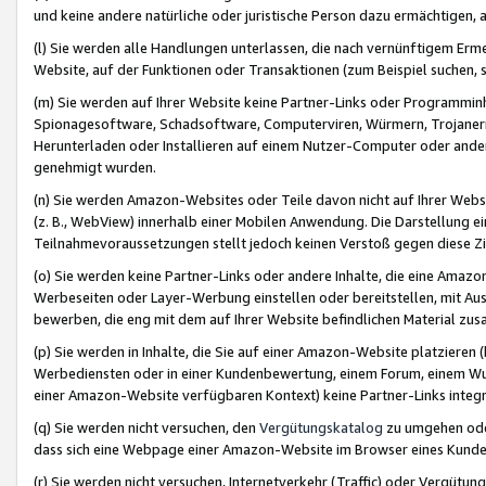
und keine andere natürliche oder juristische Person dazu ermächtigen, a
(l) Sie werden alle Handlungen unterlassen, die nach vernünftigem Erme
Website, auf der Funktionen oder Transaktionen (zum Beispiel suchen, s
(m) Sie werden auf Ihrer Website keine Partner-Links oder Programmin
Spionagesoftware, Schadsoftware, Computerviren, Würmern, Trojaner
Herunterladen oder Installieren auf einem Nutzer-Computer oder ande
genehmigt wurden.
(n) Sie werden Amazon-Websites oder Teile davon nicht auf Ihrer Websi
(z. B., WebView) innerhalb einer Mobilen Anwendung. Die Darstellung ein
Teilnahmevoraussetzungen stellt jedoch keinen Verstoß gegen diese Zif
(o) Sie werden keine Partner-Links oder andere Inhalte, die eine Am
Werbeseiten oder Layer-Werbung einstellen oder bereitstellen, mit Au
bewerben, die eng mit dem auf Ihrer Website befindlichen Material z
(p) Sie werden in Inhalte, die Sie auf einer Amazon-Website platzier
Werbediensten oder in einer Kundenbewertung, einem Forum, einem Wun
einer Amazon-Website verfügbaren Kontext) keine Partner-Links integr
(q) Sie werden nicht versuchen, den
Vergütungskatalog
zu umgehen oder
dass sich eine Webpage einer Amazon-Website im Browser eines Kunden 
(r) Sie werden nicht versuchen, Internetverkehr (Traffic) oder Vergü