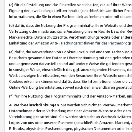
(c) für die Erstellung und das Einstellen von Inhalten, die auf Ihrer We
Eignung der jeweils dargestellten Inhalte (einschließlich sämtlicher 
Informationen, die Sie in einen Partner-Link aufnehmen oder mit diese
(d) dafür, dass die Nutzung der Programminhalte, Ihrer Website und des 
Verletzung oder missbräuchliche Ausübung unserer Rechte bzw. der Recht
Markenrechte, Datenschutzrechte, Veröffentlichungsrechte oder anderer
Einhaltung der
Amazon Anti-Fälschungsrichtlinien für das Partnerpro
(e) dafür, die Verwendung von Cookies, Pixeln und anderen Technologien
Besuchern gesammelten Daten in Übereinstimmung mit den geltenden Ge
und angemessen darzustellen und auf andere Weise die geltenden geset
in sonstiger Weise, einschließlich des ggf. anzuzeigenden Hinweises, d
Werbeanzeigen bereitstellen, von den Besuchern Ihrer Website unmitte
Cookies erkennen können und dafür, dass Sie Informationen über die v
Online-Werbung bereitstellen, soweit nach den anwendbaren gesetzlic
(f) für Ihre Nutzung, der Programminhalte und der Amazon-Marken, u
4. Werbeeinschränkungen.
Sie werden sich nicht an Werbe-, Market
Unternehmen oder in Verbindung mit einer Amazon-Website oder dem Pa
Vereinbarung
gestattet sind. Sie werden sich nicht an Werbeaktivitäten
Logos von uns oder unseren Partnern (einschließlich Amazon-Marken), 
E-Books, physischen Postsendungen, physischen Dokumenten oder in 