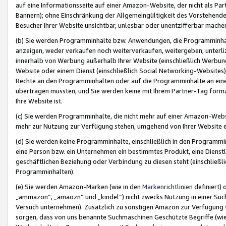
auf eine Informationsseite auf einer Amazon-Website, der nicht als Part
Bannern); ohne Einschränkung der Allgemeingültigkeit des Vorstehende
Besucher Ihrer Website unsichtbar, unlesbar oder unentzifferbar mache
(b) Sie werden Programminhalte bzw. Anwendungen, die Programminhalt
anzeigen, weder verkaufen noch weiterverkaufen, weitergeben, unterli
innerhalb von Werbung außerhalb Ihrer Website (einschließlich Werbun
Website oder einem Dienst (einschließlich Social Networking-Website
Rechte an den Programminhalten oder auf die Programminhalte an eine a
übertragen müssten, und Sie werden keine mit Ihrem Partner-Tag formati
Ihre Website ist.
(c) Sie werden Programminhalte, die nicht mehr auf einer Amazon-Websit
mehr zur Nutzung zur Verfügung stehen, umgehend von Ihrer Website e
(d) Sie werden keine Programminhalte, einschließlich in den Programmin
eine Person bzw. ein Unternehmen ein bestimmtes Produkt, eine Dienstle
geschäftlichen Beziehung oder Verbindung zu diesen steht (einschließli
Programminhalten).
(e) Sie werden Amazon-Marken (wie in den
Markenrichtlinien
definiert) 
„ammazon“, „amaozn“ und „kindel“) nicht zwecks Nutzung in einer Suc
Versuch unternehmen). Zusätzlich zu sonstigen Amazon zur Verfügung 
sorgen, dass von uns benannte Suchmaschinen Geschützte Begriffe (wie 