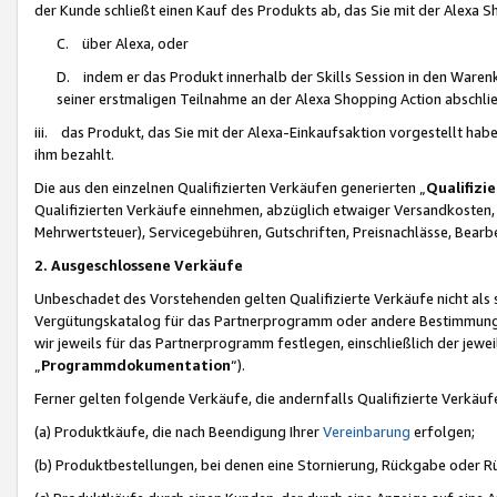
der Kunde schließt einen Kauf des Produkts ab, das Sie mit der Alexa 
C. über Alexa, oder
D. indem er das Produkt innerhalb der Skills Session in den Waren
seiner erstmaligen Teilnahme an der Alexa Shopping Action abschlie
iii. das Produkt, das Sie mit der Alexa-Einkaufsaktion vorgestellt ha
ihm bezahlt.
Die aus den einzelnen Qualifizierten Verkäufen generierten „
Qualifizi
Qualifizierten Verkäufe einnehmen, abzüglich etwaiger Versandkosten
Mehrwertsteuer), Servicegebühren, Gutschriften, Preisnachlässe, Bear
2. Ausgeschlossene Verkäufe
Unbeschadet des Vorstehenden gelten Qualifizierte Verkäufe nicht als
Vergütungskatalog für das Partnerprogramm oder andere Bestimmungen,
wir jeweils für das Partnerprogramm festlegen, einschließlich der jewe
„
Programmdokumentation
“).
Ferner gelten folgende Verkäufe, die andernfalls Qualifizierte Verkä
(a) Produktkäufe, die nach Beendigung Ihrer
Vereinbarung
erfolgen;
(b) Produktbestellungen, bei denen eine Stornierung, Rückgabe oder R