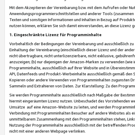
Mit dem Akzeptieren der Vereinbarung bzw. mit dem Aufrufen oder Nutz
Anwendungsprogrammierschnittstellen und anderer Tools (zusammen die
Texten und sonstigen Informationen und Inhalten in Bezug auf Produkte
nutzen können, erklären Sie sich damit einverstanden, an diese Lizenz 
1. Eingeschränkte Lizenz für Programminhalte
Vorbehaltlich der Bedingungen der Vereinbarung und ausschließlich z
Einhaltung der Vereinbarung (einschließlich dieser Lizenz und der ande
nicht übertragbare, nicht unterlizenzierbare, nicht exklusive, gebühren
anzuzeigen; (b) nur diejenigen der Amazon-Marken zu verwenden (wie in 
Programminhalte, ausschließlich auf Ihrer Website und in Übereinstimmu
API, Datenfeeds und Produkt-Werbeinhalte ausschließlich gemäß den Spe
Kopieren oder andere Verwenden von Programminhalten zugunsten Dri
Sammeln und Extrahieren von Daten. Zur Klarstellung: Zu den Program
Sie werden Programminhalte ausschließlich nach Maßgabe der Besti
hiermit eingeräumten Lizenz nutzen. Unbeschadet des Vorstehenden we
Umsätze auf eine Amazon-Website zu leiten, und werden Programminhal
Verbindung mit Programminhalten Besucher auf andere Websites als ein
unmittelbarem Zusammenhang mit den Programminhalten stehen, Links z
Nutzung der Programminhalte ausschließlich mit der betreffenden Pr
nicht mit einer anderen Webpage verlinken.