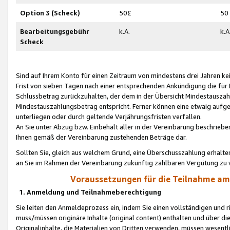
Option 3 (Scheck)
50£
50
Bearbeitungsgebühr
k.A.
k.A
Scheck
Sind auf Ihrem Konto für einen Zeitraum von mindestens drei Jahren kein
Frist von sieben Tagen nach einer entsprechenden Ankündigung die für
Schlussbetrag zurückzuhalten, der dem in der Übersicht Mindestausz
Mindestauszahlungsbetrag entspricht. Ferner können eine etwaig aufg
unterliegen oder durch geltende Verjährungsfristen verfallen.
An Sie unter Abzug bzw. Einbehalt aller in der Vereinbarung beschrieb
Ihnen gemäß der Vereinbarung zustehenden Beträge dar.
Sollten Sie, gleich aus welchem Grund, eine Überschusszahlung erhalte
an Sie im Rahmen der Vereinbarung zukünftig zahlbaren Vergütung zu 
Voraussetzungen für die Teilnahme a
1. Anmeldung und Teilnahmeberechtigung
Sie leiten den Anmeldeprozess ein, indem Sie einen vollständigen und 
muss/müssen originäre Inhalte (original content) enthalten und über d
Originalinhalte, die Materialien von Dritten verwenden, müssen wese