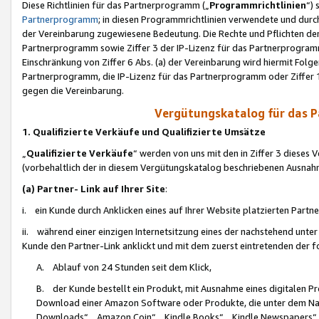
Diese Richtlinien für das Partnerprogramm („
Programmrichtlinien
“)
Partnerprogramm
; in diesen Programmrichtlinien verwendete und durch
der Vereinbarung zugewiesene Bedeutung. Die Rechte und Pflichten de
Partnerprogramm sowie Ziffer 3 der IP-Lizenz für das Partnerprogram
Einschränkung von Ziffer 6 Abs. (a) der Vereinbarung wird hiermit Fol
Partnerprogramm, die IP-Lizenz für das Partnerprogramm oder Ziffer 1
gegen die Vereinbarung.
Vergütungskatalog für das 
1. Qualifizierte Verkäufe und Qualifizierte Umsätze
„
Qualifizierte Verkäufe
“ werden von uns mit den in Ziffer 3 diese
(vorbehaltlich der in diesem Vergütungskatalog beschriebenen Ausnah
(a) Partner- Link auf Ihrer Site
:
i. ein Kunde durch Anklicken eines auf Ihrer Website platzierten Part
ii. während einer einzigen Internetsitzung eines der nachstehend unter (i)
Kunde den Partner-Link anklickt und mit dem zuerst eintretenden der f
A. Ablauf von 24 Stunden seit dem Klick,
B. der Kunde bestellt ein Produkt, mit Ausnahme eines digitalen P
Download einer Amazon Software oder Produkte, die unter dem N
Downloads“, „Amazon Coin“, „Kindle Books“, „Kindle Newspapers“, „