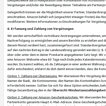
(beispielsweise durch Manipulation oder Kombination von Attributions-
Vergütungen und/oder der Beendigung deiner Teilnahme am Partnerp
Gelegentlich können wir die Möglichkeit unserer Partner, Standardv
einschränken. Amazon behält sich (ungeachtet etwaiger Fristen) das Re
modifizieren. Weitere Informationen zu Einschränkungen für Vergütung
6. Erfassung und Zahlung von Vergütungen
Wir werden wirtschaftlich vertretbare Anstrengungen unternehmen, um 
Nachverfolgung zu ermöglichen und unsere Berichte zu erstellen und di
diesem Monat verdient hast, zusammengefasst sind. Standardvergütung
auf den nächsten Betrag in der Landeswährung gerundet werden (z. B. C
über oder unter dem in deiner Preiskarte angegebenen Satz liegt. Wir
eine Amazon-Webseite etwa 60 Tage nach Ende jedes Kalendermonats, i
wurden. Du kannst wählen, ob du Zahlungen in einer anderen Währung
dafür entscheidest, erklärst du dich damit einverstanden, dass die K
Option 1: Zahlung per Überweisung.
Wir überweisen Ihre Vergütung dir
Namen der Bank, die Kontonummer, den Namen des Kontoinhabers bzw. a
erforderlich) nennen. Sollten Sie sich für diese Option entscheiden, be
fällige Gesamtbetrag den in der
Übersicht Mindestauszahlungsbet
Option 2: Zahlung per Amazon-Geschenkgutschein.
Wir übersenden Ihne
Partnerkonto genannte Haupt-E-Mail-Adresse. Diese Geschenkgutschei