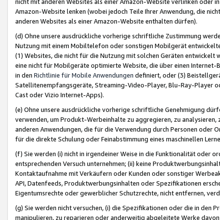
nicht mit anderen Websites als einer Amazon-Website verlinken oder i
Amazon-Website lenken (wobei jedoch Teile Ihrer Anwendung, die nich
anderen Websites als einer Amazon-Website enthalten dürfen).
(d) Ohne unsere ausdrückliche vorherige schriftliche Zustimmung werd
Nutzung mit einem Mobiltelefon oder sonstigen Mobilgerät entwickelt
(1) Websites, die nicht für die Nutzung mit solchen Geräten entwickelt
eine nicht für Mobilgeräte optimierte Website, die über einen Interne
in den
Richtlinie für Mobile Anwendungen
definiert, oder (3) Beistellge
Satellitenempfangsgeräte, Streaming-Video-Player, Blu-Ray-Player ode
Cast oder Vizio Internet-Apps).
(e) Ohne unsere ausdrückliche vorherige schriftliche Genehmigung dürfe
verwenden, um Produkt-Werbeinhalte zu aggregieren, zu analysieren, 
anderen Anwendungen, die für die Verwendung durch Personen oder Or
für die direkte Schulung oder Feinabstimmung eines maschinellen Lern
(f) Sie werden (i) nicht in irgendeiner Weise in die Funktionalität ode
entsprechenden Versuch unternehmen; (ii) keine Produktwerbungsinha
Kontaktaufnahme mit Verkäufern oder Kunden oder sonstiger Werbeaktiv
API, Datenfeeds, Produktwerbungsinhalten oder Spezifikationen erschei
Eigentumsrechte oder gewerblicher Schutzrechte, nicht entfernen, verd
(g) Sie werden nicht versuchen, (i) die Spezifikationen oder die in de
manipulieren, zu reparieren oder anderweitig abgeleitete Werke davon z