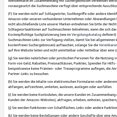
Werbeinhalte im Zusammenhang mit Suchergebnissen verwendet werden,
vorausgesetzt die Suchmaschine verfügt über entsprechende Ausschlu
(f) Sie werden nicht auf Schlagwörter, Suchbegriffe oder andere Ident
Amazon oder unseren verbundenen Unternehmen oder Abwandlungen bzw
nicht abschließende Liste unserer Marken entnehmen Sie bitte der Nich
Schlagwortauktionen auf Suchmaschinen teilnehmen, wenn die sich da
Kostenpflichtige Suchplatzierung (wie im
Vergütungskatalog
definiert
Suchmaschinen Links zur Verfügung stellen, damit Sie bei allgemeinen I
kostenfreien Suchergebnissen) auftauchen, solange Sie die
Vereinbaru
auf Ihre Website leiten und nicht unmittelbar oder mittelbar über eine
(g) Sie werden natürlichen oder juristischen Personen für die Nutzung 
Form von Geld, Rabatten, Preisnachlässen, Punkten, Spenden für Hilfs
beispielsweise keine Prämien- oder Treueprogramme auflegen, die Anrei
Partner-Links zu besuchen.
(h) Sie werden die Inhalte von elektronischen Formularen oder anderem M
abfangen, aufzeichnen, umleiten, auslesen, auslegen oder ausfüllen.
(i) Sie werden keine Kontodaten, die unsere Kunden im Zusammenhang 
Kunden der Amazon-Websites), abfragen, erheben, einholen, speichern,
(j) Sie werden Funktionen von Schaltflächen, Links oder andere Funkti
(k) Sie werden keine Bestellungen oder andere Geschäfte über eine Ama