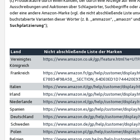
(c) Produktkäufe durch einen Kunden, der durch eine Anzeige auf eine 
Ausschreibungen und Auktionen über Schlagwörter, Suchbegriffe oder 
oder eine andere Amazon-Marke (vgl. die nicht abschließende Liste un
buchstabierte Varianten dieser Wörter (z. B. „ammazon“, „amaozn“ und „
Suchplatzierung
”);
Land
Nicht abschließende Liste der Marken
Vereinigtes
https://www.amazon.co.uk/gp/feature.html?ie=U
Königreich
Frankreich
https://www.amazon.fr/gp/help/customer/displa
E78834F9BA58__SECTION_64DE0ED1D744420E9
Italien
https://www.amazon.it/gp/help/customer/display
Irland
https://www.amazon.ie/gp/help/customer/displa
Niederlande
https://www.amazon.nl/gp/help/customer/display
Spanien
https://www.amazon.es/gp/help/customer/display
Deutschland
https://www.amazon.de/gp/help/customer/displa
Schweden
https://www.amazon.de/gp/help/customer/displa
Polen
https://www.amazon.pl/gp/help/customer/display
Belgien
https://www.amazon.com.be/gp/help/customer/d