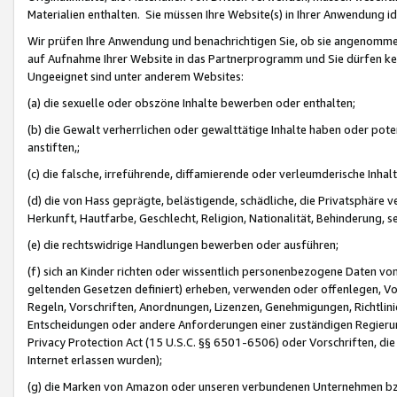
Materialien enthalten. Sie müssen Ihre Website(s) in Ihrer Anwendung ide
Wir prüfen Ihre Anwendung und benachrichtigen Sie, ob sie angenommen
auf Aufnahme Ihrer Website in das Partnerprogramm und Sie dürfen kei
Ungeeignet sind unter anderem Websites:
(a) die sexuelle oder obszöne Inhalte bewerben oder enthalten;
(b) die Gewalt verherrlichen oder gewalttätige Inhalte haben oder pot
anstiften,;
(c) die falsche, irreführende, diffamierende oder verleumderische Inha
(d) die von Hass geprägte, belästigende, schädliche, die Privatsphäre v
Herkunft, Hautfarbe, Geschlecht, Religion, Nationalität, Behinderung, 
(e) die rechtswidrige Handlungen bewerben oder ausführen;
(f) sich an Kinder richten oder wissentlich personenbezogene Daten vo
geltenden Gesetzen definiert) erheben, verwenden oder offenlegen, Vo
Regeln, Vorschriften, Anordnungen, Lizenzen, Genehmigungen, Richtlini
Entscheidungen oder andere Anforderungen einer zuständigen Regierung
Privacy Protection Act (15 U.S.C. §§ 6501-6506) oder Vorschriften, di
Internet erlassen wurden);
(g) die Marken von Amazon oder unseren verbundenen Unternehmen b