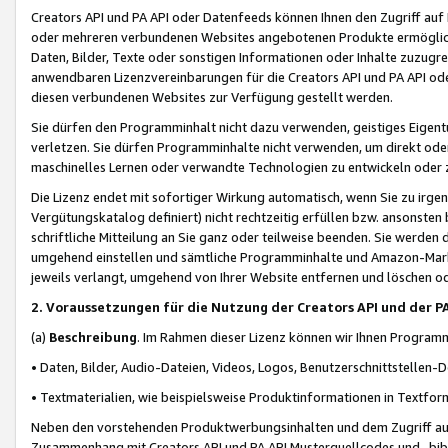
Creators API und PA API oder Datenfeeds können Ihnen den Zugriff auf D
oder mehreren verbundenen Websites angebotenen Produkte ermögliche
Daten, Bilder, Texte oder sonstigen Informationen oder Inhalte zuzugre
anwendbaren Lizenzvereinbarungen für die Creators API und PA API od
diesen verbundenen Websites zur Verfügung gestellt werden.
Sie dürfen den Programminhalt nicht dazu verwenden, geistiges Eigent
verletzen. Sie dürfen Programminhalte nicht verwenden, um direkt ode
maschinelles Lernen oder verwandte Technologien zu entwickeln oder zu
Die Lizenz endet mit sofortiger Wirkung automatisch, wenn Sie zu irg
Vergütungskatalog definiert) nicht rechtzeitig erfüllen bzw. ansonsten
schriftliche Mitteilung an Sie ganz oder teilweise beenden. Sie werden
umgehend einstellen und sämtliche Programminhalte und Amazon-Marke
jeweils verlangt, umgehend von Ihrer Website entfernen und löschen od
2. Voraussetzungen für die Nutzung der Creators API und der P
(a)
Beschreibung
. Im Rahmen dieser Lizenz können wir Ihnen Programmi
• Daten, Bilder, Audio-Dateien, Videos, Logos, Benutzerschnittstellen-
• Textmaterialien, wie beispielsweise Produktinformationen in Textfor
Neben den vorstehenden Produktwerbungsinhalten und dem Zugriff auf 
Zusammenhang mit Creators API und PA API Musterquellcodes und -bibli