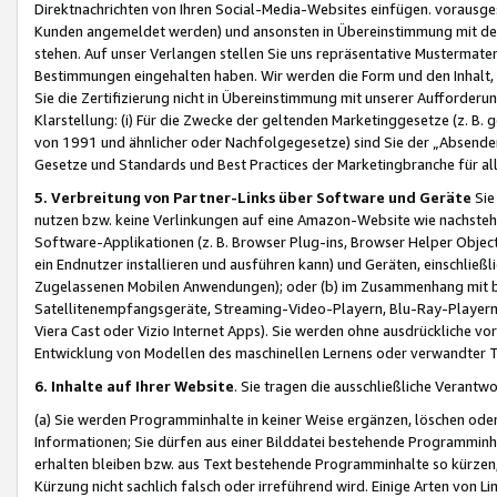
Direktnachrichten von Ihren Social-Media-Websites einfügen. vorausg
Kunden angemeldet werden) und ansonsten in Übereinstimmung mit der
stehen. Auf unser Verlangen stellen Sie uns repräsentative Mustermater
Bestimmungen eingehalten haben. Wir werden die Form und den Inhalt, di
Sie die Zertifizierung nicht in Übereinstimmung mit unserer Aufforderu
Klarstellung: (i) Für die Zwecke der geltenden Marketinggesetze (z. 
von 1991 und ähnlicher oder Nachfolgegesetze) sind Sie der „Absender“ j
Gesetze und Standards und Best Practices der Marketingbranche für 
5. Verbreitung von Partner-Links über Software und Geräte
Sie
nutzen bzw. keine Verlinkungen auf eine Amazon-Website wie nachsteh
Software-Applikationen (z. B. Browser Plug-ins, Browser Helper Objec
ein Endnutzer installieren und ausführen kann) und Geräten, einschlie
Zugelassenen Mobilen Anwendungen); oder (b) im Zusammenhang mit bzw.
Satellitenempfangsgeräte, Streaming-Video-Playern, Blu-Ray-Playern 
Viera Cast oder Vizio Internet Apps). Sie werden ohne ausdrückliche v
Entwicklung von Modellen des maschinellen Lernens oder verwandter 
6. Inhalte auf Ihrer Website
. Sie tragen die ausschließliche Verantwo
(a) Sie werden Programminhalte in keiner Weise ergänzen, löschen oder
Informationen; Sie dürfen aus einer Bilddatei bestehende Programminhal
erhalten bleiben bzw. aus Text bestehende Programminhalte so kürzen, 
Kürzung nicht sachlich falsch oder irreführend wird. Einige Arten von L