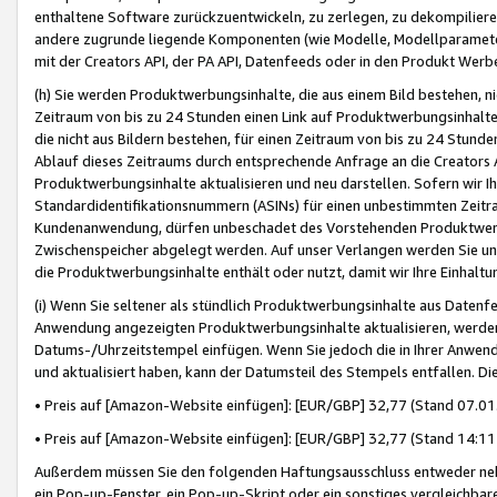
enthaltene Software zurückzuentwickeln, zu zerlegen, zu dekompilier
andere zugrunde liegende Komponenten (wie Modelle, Modellparameter
mit der Creators API, der PA API, Datenfeeds oder in den Produkt Werb
(h) Sie werden Produktwerbungsinhalte, die aus einem Bild bestehen, ni
Zeitraum von bis zu 24 Stunden einen Link auf Produktwerbungsinhalte
die nicht aus Bildern bestehen, für einen Zeitraum von bis zu 24 Stund
Ablauf dieses Zeitraums durch entsprechende Anfrage an die Creators 
Produktwerbungsinhalte aktualisieren und neu darstellen. Sofern wir Ih
Standardidentifikationsnummern (ASINs) für einen unbestimmten Zeitra
Kundenanwendung, dürfen unbeschadet des Vorstehenden Produktwerbu
Zwischenspeicher abgelegt werden. Auf unser Verlangen werden Sie un
die Produktwerbungsinhalte enthält oder nutzt, damit wir Ihre Einhalt
(i) Wenn Sie seltener als stündlich Produktwerbungsinhalte aus Datenfe
Anwendung angezeigten Produktwerbungsinhalte aktualisieren, werden 
Datums-/Uhrzeitstempel einfügen. Wenn Sie jedoch die in Ihrer Anwe
und aktualisiert haben, kann der Datumsteil des Stempels entfallen. Dies
• Preis auf [Amazon-Website einfügen]: [EUR/GBP] 32,77 (Stand 07.01.
• Preis auf [Amazon-Website einfügen]: [EUR/GBP] 32,77 (Stand 14:11 
Außerdem müssen Sie den folgenden Haftungsausschluss entweder neb
ein Pop-up-Fenster, ein Pop-up-Skript oder ein sonstiges vergleichba