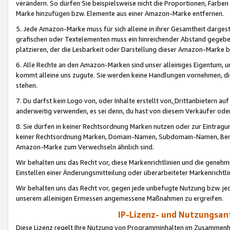
verändern. So dürfen Sie beispielsweise nicht die Proportionen, Farb
Marke hinzufügen bzw. Elemente aus einer Amazon-Marke entfernen.
5. Jede Amazon-Marke muss für sich alleine in ihrer Gesamtheit darge
grafischen oder Textelementen muss ein hinreichender Abstand gegebe
platzieren, der die Lesbarkeit oder Darstellung dieser Amazon-Marke b
6. Alle Rechte an den Amazon-Marken sind unser alleiniges Eigentum, 
kommt alleine uns zugute. Sie werden keine Handlungen vornehmen, 
stehen.
7. Du darfst kein Logo von, oder Inhalte erstellt von,
Drittanbietern au
anderweitig verwenden, es sei denn, du hast von diesem Verkäufer oder
8. Sie dürfen in keiner Rechtsordnung Marken nutzen oder zur Eintragu
keiner Rechtsordnung Marken, Domain-Namen, Subdomain-Namen, Benu
Amazon-Marke zum Verwechseln ähnlich sind.
Wir behalten uns das Recht vor, diese Markenrichtlinien und die gene
Einstellen einer Änderungsmitteilung oder überarbeiteter Markenricht
Wir behalten uns das Recht vor, gegen jede unbefugte Nutzung bzw. jede 
unserem alleinigen Ermessen angemessene Maßnahmen zu ergreifen.
IP-Lizenz- und Nutzungsan
Diese Lizenz regelt Ihre Nutzung von Programminhalten im Zusammen