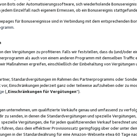
 von Bots oder Automatisierungssoftware, sich wiederholende Bonusereignisse
n jedem Einzelfall nach eigenem Ermessen, ob ein Bonusereignis stattgefund
epages für Bonusereignisse sind in Verbindung mit dem entsprechenden Bonu
rogramm
.
n
den Vergütungen zu profitieren. Falls wir feststellen, dass du (und/oder ein
erprogramm als auch von einem anderen Programm mit demselben Traffic ei
n wir Maßnahmen ergreifen, einschließlich der Einbehaltung von Vergütunge
r Partner, Standardvergütungen im Rahmen des Partnerprogramms oder Sonde
ht vor, Einschränkungen jederzeit ganz oder teilweise aufzuheben oder zu mod
ge
(„
Einschränkungen für Vergütungen
“).
ngen unternehmen, um qualifizierte Verkäufe genau und umfassend zu verfol
dir zu senden, in denen die Standardvergütungen und spezielle Vergütungen, 
pezielle Vergütungen, die für jeden qualifizierenden Verkauf berechnet un
 führen, dass dein effektiver Provisionssatz geringfügig über oder unter dem
ungen in der Standardwährung für eine Amazon-Webseite etwa 60 Tage nach