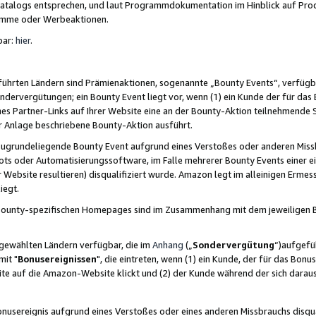
skatalogs entsprechen, und laut Programmdokumentation im Hinblick auf Pr
amme oder Werbeaktionen.
bar:
hier
.
führten Ländern sind Prämienaktionen, sogenannte „Bounty Events“, verfügb
Sondervergütungen; ein Bounty Event liegt vor, wenn (1) ein Kunde der für da
nes Partner-Links auf Ihrer Website eine an der Bounty-Aktion teilnehmende 
er Anlage beschriebene Bounty-Aktion ausführt.
ugrundeliegende Bounty Event aufgrund eines Verstoßes oder anderen Miss
ots oder Automatisierungssoftware, im Falle mehrerer Bounty Events einer e
r Website resultieren) disqualifiziert wurde. Amazon legt im alleinigen Ermess
iegt.
n Bounty-spezifischen Homepages sind im Zusammenhang mit dem jeweiligen
sgewählten Ländern verfügbar, die im
Anhang
(„
Sondervergütung
“)aufgefüh
it "
Bonusereignissen
", die eintreten, wenn (1) ein Kunde, der für das Bon
bsite auf die Amazon-Website klickt und (2) der Kunde während der sich dar
usereignis aufgrund eines Verstoßes oder eines anderen Missbrauchs disqua