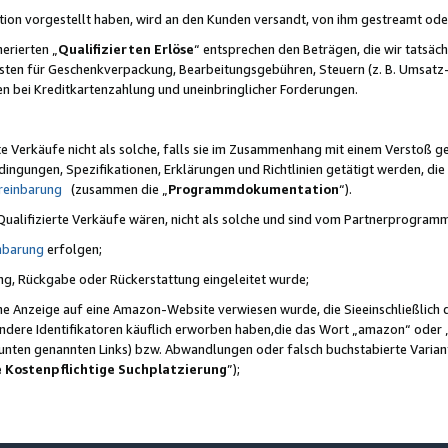
ktion vorgestellt haben, wird an den Kunden versandt, von ihm gestreamt od
erierten „
Qualifizierten Erlöse
“ entsprechen den Beträgen, die wir tatsäch
sten für Geschenkverpackung, Bearbeitungsgebühren, Steuern (z. B. Umsatz-
en bei Kreditkartenzahlung und uneinbringlicher Forderungen.
e Verkäufe nicht als solche, falls sie im Zusammenhang mit einem Verstoß 
ungen, Spezifikationen, Erklärungen und Richtlinien getätigt werden, die 
reinbarung
(zusammen die „
Programmdokumentation
“).
 Qualifizierte Verkäufe wären, nicht als solche und sind vom Partnerprogra
nbarung
erfolgen;
ung, Rückgabe oder Rückerstattung eingeleitet wurde;
ine Anzeige auf eine Amazon-Website verwiesen wurde, die Sieeinschließlich
ndere Identifikatoren käuflich erworben haben,die das Wort „amazon“ oder 
e unten genannten Links) bzw. Abwandlungen oder falsch buchstabierte Varia
e Kostenpflichtige Suchplatzierung
”);