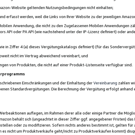
 Amazon-Website geltenden Nutzungsbedingungen nicht einhalten;
t und erfasst werden, weil die Links von Ihrer Website zu der jeweiligen Am
 Mobilen Anwendung, die nicht zu den Zugelassenen Mobilen Anwendungen zählt
s API oder PA API (wie nachstehend unter der IP-Lizenz definiert) oder ander
ie in Ziffer 4 (a) dieses Vergütungskatalogs definiert) (für das Sonderverg
weit nicht im Vertrag abweichend vereinbart, und
ngen von Produkten, die nicht auf einer Produkt-Listenseite verfügbar sind.
nerprogramms
eschriebenen Einschränkungen und der Einhaltung der
Vereinbarung
zahlen wir
ebenen Standardvergütungen. Die Berechnung der Vergütung erfolgt anhand e
beaktionen auflegen, im Rahmen derer alle oder einige Partner die Möglichk
Amazon behält sich (ungeachtet in dieser Ziffer ggf. angegebener Fristen) d
ustellen oder zu modifizieren. Sofern nichts anderes bestimmt ist, gelten 
s nicht um Produktverkäufe geht/nicht zu Produktverkäufen kommt) disqua