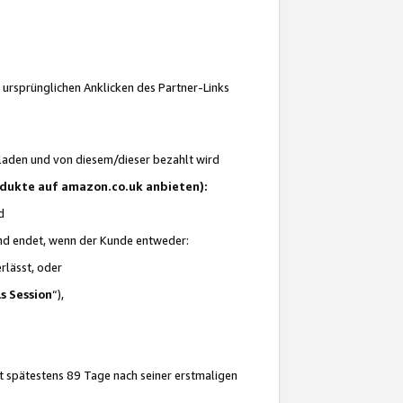
 ursprünglichen Anklicken des Partner-Links
laden und von diesem/dieser bezahlt wird
rodukte auf amazon.co.uk anbieten):
d
 und endet, wenn der Kunde entweder:
erlässt, oder
ls Session
“),
t spätestens 89 Tage nach seiner erstmaligen