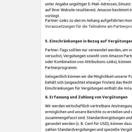
unter Angabe ungültiger E-Mail-Adressen, Einsatz
auf Ihrer Website resultieren). Amazon bestimmt i
vorliegt.
Partner-Links zu den im Anhang aufgeführten Hom
Voraussetzungen für die Teilnahme am Partnerp
5. Einschränkungen in Bezug auf Vergütunge
Partner-Tags sollten nur verwendet werden, um von 
versuchst, Vergütungen sowohl vom Amazon Partn
oder Kombination von Attributions-Links), könne
Partnerprogramm.
Gelegentlich können wir die Möglichkeit unsere
behält sich (ungeachtet etwaiger Fristen) das Rec
Einschränkungen für Vergütungen enthält die
Anla
6. Erfassung und Zahlung von Vergütungen
Wir werden wirtschaftlich vertretbare Anstrengu
ermöglichen und unsere Berichte zu erstellen und 
zusammengefasst sind. Standardvergütungen und s
gerundet werden (z. B. Cent für USD), können dazu
zahlen Standardvergütungen und spezielle Vergüt