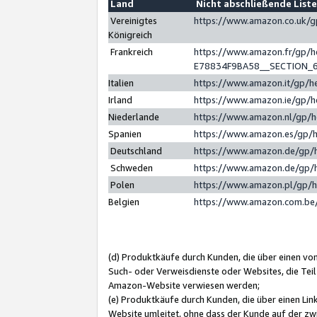
Land
Nicht abschließende List
Vereinigtes
https://www.amazon.co.uk/
Königreich
Frankreich
https://www.amazon.fr/gp/
E78834F9BA58__SECTION_
Italien
https://www.amazon.it/gp/h
Irland
https://www.amazon.ie/gp/
Niederlande
https://www.amazon.nl/gp/
Spanien
https://www.amazon.es/gp/
Deutschland
https://www.amazon.de/gp/
Schweden
https://www.amazon.de/gp/
Polen
https://www.amazon.pl/gp/
Belgien
https://www.amazon.com.be
(d) Produktkäufe durch Kunden, die über einen vo
Such- oder Verweisdienste oder Websites, die Teil
Amazon-Website verwiesen werden;
(e) Produktkäufe durch Kunden, die über einen Li
Website umleitet, ohne dass der Kunde auf der zw