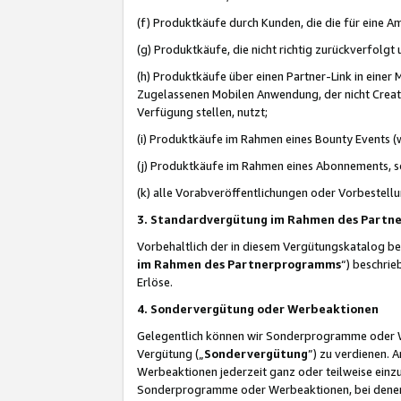
(f) Produktkäufe durch Kunden, die die für eine
(g) Produktkäufe, die nicht richtig zurückverfolg
(h) Produktkäufe über einen Partner-Link in einer
Zugelassenen Mobilen Anwendung, der nicht Creator
Verfügung stellen, nutzt;
(i) Produktkäufe im Rahmen eines Bounty Events (w
(j) Produktkäufe im Rahmen eines Abonnements, so
(k) alle Vorabveröffentlichungen oder Vorbestellu
3. Standardvergütung im Rahmen des Part
Vorbehaltlich der in diesem Vergütungskatalog b
im Rahmen des Partnerprogramms
“) beschri
Erlöse.
4. Sondervergütung oder Werbeaktionen
Gelegentlich können wir Sonderprogramme oder Wer
Vergütung („
Sondervergütung
”) zu verdienen. 
Werbeaktionen jederzeit ganz oder teilweise einz
Sonderprogramme oder Werbeaktionen, bei denen e