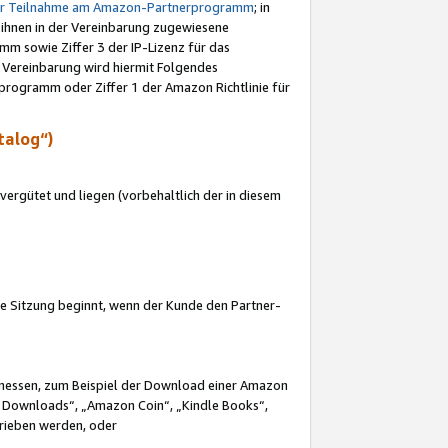
ur Teilnahme am Amazon-Partnerprogramm
; in
 ihnen in der Vereinbarung zugewiesene
m sowie Ziffer 3 der IP-Lizenz für das
 Vereinbarung wird hiermit Folgendes
programm oder Ziffer 1 der Amazon Richtlinie für
talog“)
ergütet und liegen (vorbehaltlich der in diesem
i die Sitzung beginnt, wenn der Kunde den Partner-
Ermessen, zum Beispiel der Download einer Amazon
 Downloads“, „Amazon Coin“, „Kindle Books“,
trieben werden, oder