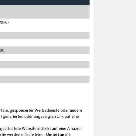
89F6-
280
ortale, gesponserter Werbedienste oder andere
“) generierten oder angezeigten Link auf eine
ngeschaltete Website indirekt auf eine Amazon-
ktiv werden müsste (eine „
Umleitung
“);