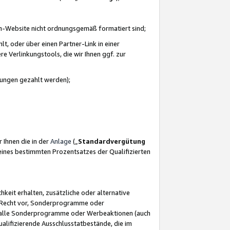
azon-Website nicht ordnungsgemäß formatiert sind;
, oder über einen Partner-Link in einer
e Verlinkungstools, die wir Ihnen ggf. zur
ütungen gezahlt werden);
 Ihnen die in der
Anlage
(„
Standardvergütung
ines bestimmten Prozentsatzes der Qualifizierten
eit erhalten, zusätzliche oder alternative
as Recht vor, Sonderprogramme oder
für alle Sonderprogramme oder Werbeaktionen (auch
lifizierende Ausschlusstatbestände, die im