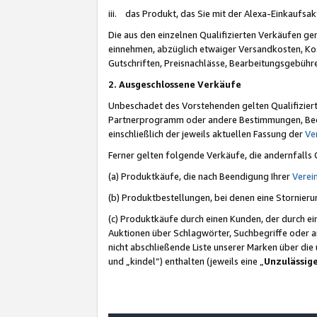
iii. das Produkt, das Sie mit der Alexa-Einkaufsa
Die aus den einzelnen Qualifizierten Verkäufen gen
einnehmen, abzüglich etwaiger Versandkosten, Ko
Gutschriften, Preisnachlässe, Bearbeitungsgebühr
2. Ausgeschlossene Verkäufe
Unbeschadet des Vorstehenden gelten Qualifiziert
Partnerprogramm oder andere Bestimmungen, Beding
einschließlich der jeweils aktuellen Fassung der
Ve
Ferner gelten folgende Verkäufe, die andernfalls
(a) Produktkäufe, die nach Beendigung Ihrer
Verei
(b) Produktbestellungen, bei denen eine Stornier
(c) Produktkäufe durch einen Kunden, der durch e
Auktionen über Schlagwörter, Suchbegriffe oder a
nicht abschließende Liste unserer Marken über di
und „kindel“) enthalten (jeweils eine „
Unzulässig