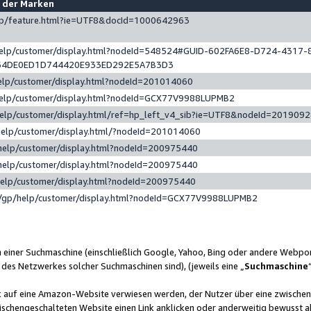
e der Marken
gp/feature.html?ie=UTF8&docId=1000642963
help/customer/display.html?nodeId=548524#GUID-602FA6E8-D724-4317-
64DE0ED1D744420E933ED292E5A7B3D3
elp/customer/display.html?nodeId=201014060
help/customer/display.html?nodeId=GCX77V9988LUPMB2
help/customer/display.html/ref=hp_left_v4_sib?ie=UTF8&nodeId=201909
help/customer/display.html/?nodeId=201014060
help/customer/display.html?nodeId=200975440
help/customer/display.html?nodeId=200975440
help/customer/display.html?nodeId=200975440
/gp/help/customer/display.html?nodeId=GCX77V9988LUPMB2
n einer Suchmaschine (einschließlich Google, Yahoo, Bing oder andere Webp
 des Netzwerkes solcher Suchmaschinen sind), (jeweils eine „
Suchmaschine
nk auf eine Amazon-Website verwiesen werden, der Nutzer über eine zwische
ischengeschalteten Website einen Link anklicken oder anderweitig bewusst a