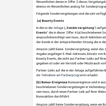
Wesentlichen denen in Ziffer 2 dieses Vergütung
ebenso im Wesentlichen analog für Sonderprogr
Folgende Sondervergütungen sind derzeit verfüg
(a) Bounty Events
In den in der
Anlage
(„
Sondervergütung
“) aufge
Events
“ die in dieser Ziffer 4 (a) beschriebenen 
anspruchsberechtigt sein muss, durch Anklicken ei
der Kunde in der entsprechenden Sitzung die in d
Amazon zahlt keine Sondervergütung, wenn das z
Angabe ungültiger E-Mail-Adressen, Einsatz von B
Bounty Events, die nicht aus Partner-Links auf Ihre
gegeben ist oder ein Verstoß oder Missbrauch vorl
Partner-Links auf die in der Anlage aufgeführte
die Teilnahme am Partnerprogramm
erlaubt.
(b) Bonus-Ereignisse
Bonusereignisse sind in au
beschriebenen Sondervergütungen in Verbindung m
sein muss, durch einen Partner-Link auf Ihrer We
Bonusaktion durchführt.
Amazon zahlt keine Sondervergütung, wenn ein Bon