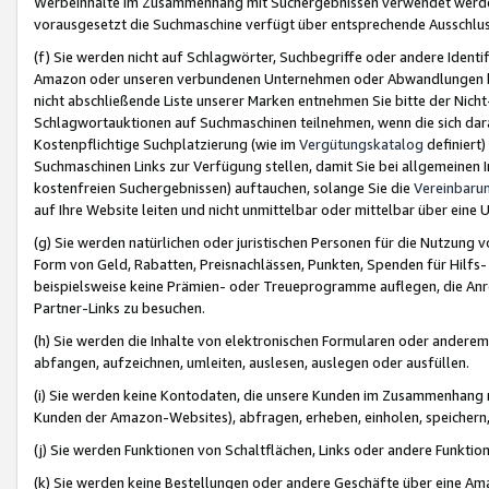
Werbeinhalte im Zusammenhang mit Suchergebnissen verwendet werden,
vorausgesetzt die Suchmaschine verfügt über entsprechende Ausschlu
(f) Sie werden nicht auf Schlagwörter, Suchbegriffe oder andere Ident
Amazon oder unseren verbundenen Unternehmen oder Abwandlungen bzw
nicht abschließende Liste unserer Marken entnehmen Sie bitte der Nich
Schlagwortauktionen auf Suchmaschinen teilnehmen, wenn die sich da
Kostenpflichtige Suchplatzierung (wie im
Vergütungskatalog
definiert
Suchmaschinen Links zur Verfügung stellen, damit Sie bei allgemeinen I
kostenfreien Suchergebnissen) auftauchen, solange Sie die
Vereinbaru
auf Ihre Website leiten und nicht unmittelbar oder mittelbar über eine
(g) Sie werden natürlichen oder juristischen Personen für die Nutzung 
Form von Geld, Rabatten, Preisnachlässen, Punkten, Spenden für Hilfs
beispielsweise keine Prämien- oder Treueprogramme auflegen, die Anrei
Partner-Links zu besuchen.
(h) Sie werden die Inhalte von elektronischen Formularen oder anderem M
abfangen, aufzeichnen, umleiten, auslesen, auslegen oder ausfüllen.
(i) Sie werden keine Kontodaten, die unsere Kunden im Zusammenhang 
Kunden der Amazon-Websites), abfragen, erheben, einholen, speichern,
(j) Sie werden Funktionen von Schaltflächen, Links oder andere Funkti
(k) Sie werden keine Bestellungen oder andere Geschäfte über eine Ama