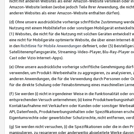
nicht mit anderen Websites als einer Amazon-Website verlinken oder i
Amazon-Website lenken (wobei jedoch Teile Ihrer Anwendung, die nich
anderen Websites als einer Amazon-Website enthalten dürfen).
(d) Ohne unsere ausdrückliche vorherige schriftliche Zustimmung werd
Nutzung mit einem Mobiltelefon oder sonstigen Mobilgerät entwickelt
(1) Websites, die nicht für die Nutzung mit solchen Geräten entwickelt
eine nicht für Mobilgeräte optimierte Website, die über einen Interne
in den
Richtlinie für Mobile Anwendungen
definiert, oder (3) Beistellge
Satellitenempfangsgeräte, Streaming-Video-Player, Blu-Ray-Player ode
Cast oder Vizio Internet-Apps).
(e) Ohne unsere ausdrückliche vorherige schriftliche Genehmigung dürfe
verwenden, um Produkt-Werbeinhalte zu aggregieren, zu analysieren, 
anderen Anwendungen, die für die Verwendung durch Personen oder Or
für die direkte Schulung oder Feinabstimmung eines maschinellen Lern
(f) Sie werden (i) nicht in irgendeiner Weise in die Funktionalität ode
entsprechenden Versuch unternehmen; (ii) keine Produktwerbungsinha
Kontaktaufnahme mit Verkäufern oder Kunden oder sonstiger Werbeaktiv
API, Datenfeeds, Produktwerbungsinhalten oder Spezifikationen erschei
Eigentumsrechte oder gewerblicher Schutzrechte, nicht entfernen, verd
(g) Sie werden nicht versuchen, (i) die Spezifikationen oder die in de
manipulieren, zu reparieren oder anderweitig abgeleitete Werke davon z