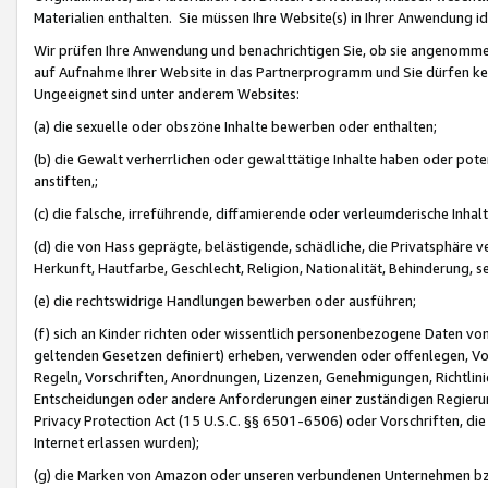
Materialien enthalten. Sie müssen Ihre Website(s) in Ihrer Anwendung ide
Wir prüfen Ihre Anwendung und benachrichtigen Sie, ob sie angenommen
auf Aufnahme Ihrer Website in das Partnerprogramm und Sie dürfen kei
Ungeeignet sind unter anderem Websites:
(a) die sexuelle oder obszöne Inhalte bewerben oder enthalten;
(b) die Gewalt verherrlichen oder gewalttätige Inhalte haben oder pot
anstiften,;
(c) die falsche, irreführende, diffamierende oder verleumderische Inha
(d) die von Hass geprägte, belästigende, schädliche, die Privatsphäre v
Herkunft, Hautfarbe, Geschlecht, Religion, Nationalität, Behinderung, 
(e) die rechtswidrige Handlungen bewerben oder ausführen;
(f) sich an Kinder richten oder wissentlich personenbezogene Daten vo
geltenden Gesetzen definiert) erheben, verwenden oder offenlegen, Vo
Regeln, Vorschriften, Anordnungen, Lizenzen, Genehmigungen, Richtlini
Entscheidungen oder andere Anforderungen einer zuständigen Regierung
Privacy Protection Act (15 U.S.C. §§ 6501-6506) oder Vorschriften, di
Internet erlassen wurden);
(g) die Marken von Amazon oder unseren verbundenen Unternehmen b