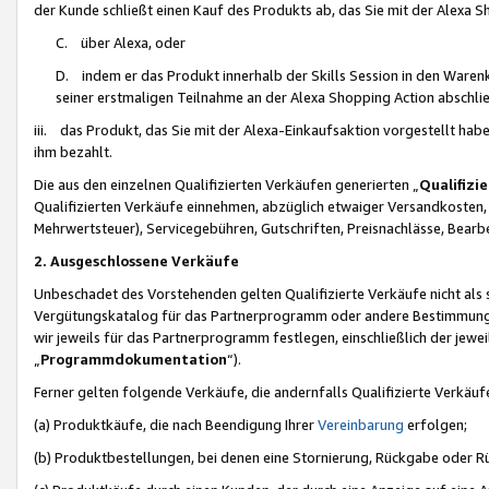
der Kunde schließt einen Kauf des Produkts ab, das Sie mit der Alexa 
C. über Alexa, oder
D. indem er das Produkt innerhalb der Skills Session in den Waren
seiner erstmaligen Teilnahme an der Alexa Shopping Action abschlie
iii. das Produkt, das Sie mit der Alexa-Einkaufsaktion vorgestellt ha
ihm bezahlt.
Die aus den einzelnen Qualifizierten Verkäufen generierten „
Qualifizi
Qualifizierten Verkäufe einnehmen, abzüglich etwaiger Versandkosten
Mehrwertsteuer), Servicegebühren, Gutschriften, Preisnachlässe, Bear
2. Ausgeschlossene Verkäufe
Unbeschadet des Vorstehenden gelten Qualifizierte Verkäufe nicht als
Vergütungskatalog für das Partnerprogramm oder andere Bestimmungen,
wir jeweils für das Partnerprogramm festlegen, einschließlich der jewe
„
Programmdokumentation
“).
Ferner gelten folgende Verkäufe, die andernfalls Qualifizierte Verkä
(a) Produktkäufe, die nach Beendigung Ihrer
Vereinbarung
erfolgen;
(b) Produktbestellungen, bei denen eine Stornierung, Rückgabe oder R