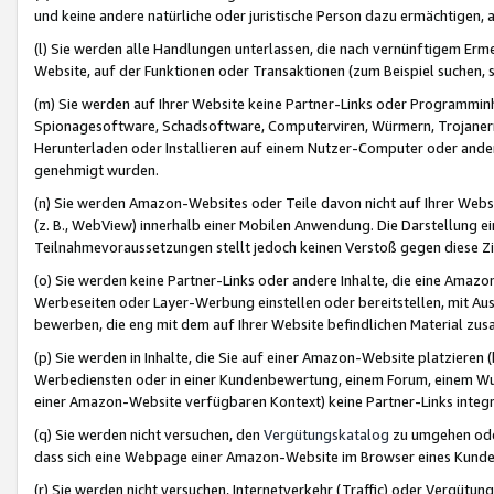
und keine andere natürliche oder juristische Person dazu ermächtigen, a
(l) Sie werden alle Handlungen unterlassen, die nach vernünftigem Erme
Website, auf der Funktionen oder Transaktionen (zum Beispiel suchen, s
(m) Sie werden auf Ihrer Website keine Partner-Links oder Programmin
Spionagesoftware, Schadsoftware, Computerviren, Würmern, Trojaner
Herunterladen oder Installieren auf einem Nutzer-Computer oder ande
genehmigt wurden.
(n) Sie werden Amazon-Websites oder Teile davon nicht auf Ihrer Websi
(z. B., WebView) innerhalb einer Mobilen Anwendung. Die Darstellung ein
Teilnahmevoraussetzungen stellt jedoch keinen Verstoß gegen diese Zif
(o) Sie werden keine Partner-Links oder andere Inhalte, die eine Am
Werbeseiten oder Layer-Werbung einstellen oder bereitstellen, mit Au
bewerben, die eng mit dem auf Ihrer Website befindlichen Material z
(p) Sie werden in Inhalte, die Sie auf einer Amazon-Website platzier
Werbediensten oder in einer Kundenbewertung, einem Forum, einem Wun
einer Amazon-Website verfügbaren Kontext) keine Partner-Links integr
(q) Sie werden nicht versuchen, den
Vergütungskatalog
zu umgehen oder
dass sich eine Webpage einer Amazon-Website im Browser eines Kunden 
(r) Sie werden nicht versuchen, Internetverkehr (Traffic) oder Vergü