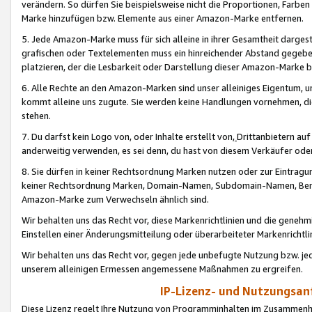
verändern. So dürfen Sie beispielsweise nicht die Proportionen, Farb
Marke hinzufügen bzw. Elemente aus einer Amazon-Marke entfernen.
5. Jede Amazon-Marke muss für sich alleine in ihrer Gesamtheit darge
grafischen oder Textelementen muss ein hinreichender Abstand gegebe
platzieren, der die Lesbarkeit oder Darstellung dieser Amazon-Marke b
6. Alle Rechte an den Amazon-Marken sind unser alleiniges Eigentum, 
kommt alleine uns zugute. Sie werden keine Handlungen vornehmen, 
stehen.
7. Du darfst kein Logo von, oder Inhalte erstellt von,
Drittanbietern au
anderweitig verwenden, es sei denn, du hast von diesem Verkäufer oder
8. Sie dürfen in keiner Rechtsordnung Marken nutzen oder zur Eintragu
keiner Rechtsordnung Marken, Domain-Namen, Subdomain-Namen, Benu
Amazon-Marke zum Verwechseln ähnlich sind.
Wir behalten uns das Recht vor, diese Markenrichtlinien und die gene
Einstellen einer Änderungsmitteilung oder überarbeiteter Markenricht
Wir behalten uns das Recht vor, gegen jede unbefugte Nutzung bzw. jede 
unserem alleinigen Ermessen angemessene Maßnahmen zu ergreifen.
IP-Lizenz- und Nutzungsan
Diese Lizenz regelt Ihre Nutzung von Programminhalten im Zusammen