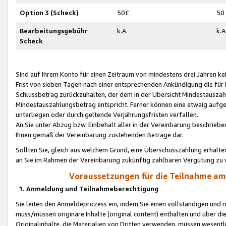
Option 3 (Scheck)
50£
50
Bearbeitungsgebühr
k.A.
k.A
Scheck
Sind auf Ihrem Konto für einen Zeitraum von mindestens drei Jahren kein
Frist von sieben Tagen nach einer entsprechenden Ankündigung die für
Schlussbetrag zurückzuhalten, der dem in der Übersicht Mindestausz
Mindestauszahlungsbetrag entspricht. Ferner können eine etwaig aufg
unterliegen oder durch geltende Verjährungsfristen verfallen.
An Sie unter Abzug bzw. Einbehalt aller in der Vereinbarung beschrieb
Ihnen gemäß der Vereinbarung zustehenden Beträge dar.
Sollten Sie, gleich aus welchem Grund, eine Überschusszahlung erhalte
an Sie im Rahmen der Vereinbarung zukünftig zahlbaren Vergütung zu 
Voraussetzungen für die Teilnahme a
1. Anmeldung und Teilnahmeberechtigung
Sie leiten den Anmeldeprozess ein, indem Sie einen vollständigen und 
muss/müssen originäre Inhalte (original content) enthalten und über d
Originalinhalte, die Materialien von Dritten verwenden, müssen wese