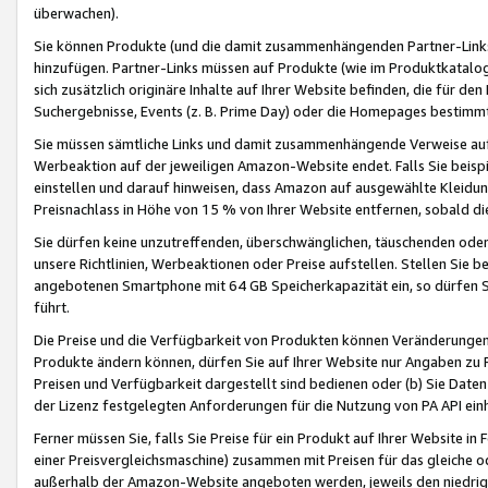
überwachen).
Sie können Produkte (und die damit zusammenhängenden Partner-Links)
hinzufügen. Partner-Links müssen auf Produkte (wie im Produktkatalog de
sich zusätzlich originäre Inhalte auf Ihrer Website befinden, die für 
Suchergebnisse, Events (z. B. Prime Day) oder die Homepages bestimmte
Sie müssen sämtliche Links und damit zusammenhängende Verweise auf z
Werbeaktion auf der jeweiligen Amazon-Website endet. Falls Sie beisp
einstellen und darauf hinweisen, dass Amazon auf ausgewählte Kleidun
Preisnachlass in Höhe von 15 % von Ihrer Website entfernen, sobald di
Sie dürfen keine unzutreffenden, überschwänglichen, täuschenden od
unsere Richtlinien, Werbeaktionen oder Preise aufstellen. Stellen Sie 
angebotenen Smartphone mit 64 GB Speicherkapazität ein, so dürfen S
führt.
Die Preise und die Verfügbarkeit von Produkten können Veränderungen 
Produkte ändern können, dürfen Sie auf Ihrer Website nur Angaben zu P
Preisen und Verfügbarkeit dargestellt sind bedienen oder (b) Sie Daten
der Lizenz festgelegten Anforderungen für die Nutzung von PA API einh
Ferner müssen Sie, falls Sie Preise für ein Produkt auf Ihrer Website in 
einer Preisvergleichsmaschine) zusammen mit Preisen für das gleiche o
außerhalb der Amazon-Website angeboten werden, jeweils den niedrigst