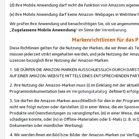
(d) Ihre Mobile Anwendung darf nicht die Funktion von Amazons eige
(e) Ihre Mobile Anwendung darf keine Amazon-Webpages in WebView 
Wir prüfen Ihre Anwendung und benachrichtigen Sie, ob sie angenomm
„
Zugelassene Mobile Anwendung
“ im Sinne der
Vereinbarung
.
Markenrichtlinien für das 
Diese Richtlinien gelten für die Nutzung der Marken, die wir Ihnen als 
müssen jederzeit strikt eingehalten werden, und jede Nutzung der Ama
Lizenzen bezüglich Ihrer Nutzung der Amazon-Marken.
1. SIE DÜRFEN DIE AMAZON-MARKEN AUSSCHLIESSLICH DURCH DARS
AUF EINER AMAZON-WEBSITE MITTELS EINES ENTSPRECHENDEN PART
2. Ihre Nutzung der Amazon-Marken muss (i) im Einklang mit der aktuells
Programmdokumentation (wie im
Vergütungskatalog
definiert) erfolg
3. Sie dürfen die Amazon-Marken ausschließlich für den in der Progr
nicht wie folgt nutzen oder darstellen: (i) in einer Weise, die ein Spo
Produkte und Dienstleistungen zu verunglimpfen, (iii) in einer Weise
schädigen könnte, oder (iv) in Offline-Materialien oder E-Mails (z. B.
Dokumenten oder mündlicher Werbung).
4. Wir werden Ihnen ein Bild bzw. Bilder der Amazon-Marken zur Verfüg