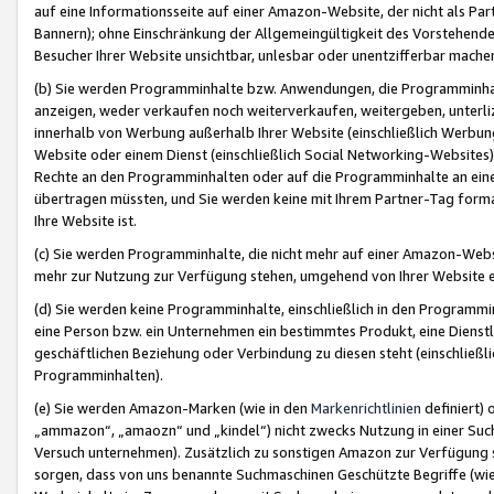
auf eine Informationsseite auf einer Amazon-Website, der nicht als Part
Bannern); ohne Einschränkung der Allgemeingültigkeit des Vorstehende
Besucher Ihrer Website unsichtbar, unlesbar oder unentzifferbar mache
(b) Sie werden Programminhalte bzw. Anwendungen, die Programminhalt
anzeigen, weder verkaufen noch weiterverkaufen, weitergeben, unterli
innerhalb von Werbung außerhalb Ihrer Website (einschließlich Werbun
Website oder einem Dienst (einschließlich Social Networking-Website
Rechte an den Programminhalten oder auf die Programminhalte an eine a
übertragen müssten, und Sie werden keine mit Ihrem Partner-Tag formati
Ihre Website ist.
(c) Sie werden Programminhalte, die nicht mehr auf einer Amazon-Websit
mehr zur Nutzung zur Verfügung stehen, umgehend von Ihrer Website e
(d) Sie werden keine Programminhalte, einschließlich in den Programmin
eine Person bzw. ein Unternehmen ein bestimmtes Produkt, eine Dienstle
geschäftlichen Beziehung oder Verbindung zu diesen steht (einschließli
Programminhalten).
(e) Sie werden Amazon-Marken (wie in den
Markenrichtlinien
definiert) 
„ammazon“, „amaozn“ und „kindel“) nicht zwecks Nutzung in einer Suc
Versuch unternehmen). Zusätzlich zu sonstigen Amazon zur Verfügung 
sorgen, dass von uns benannte Suchmaschinen Geschützte Begriffe (wie 