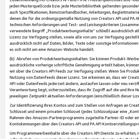
jeden Musterquellcode bzw. jede Musterbibliothek geltenden gesonder
auch Spezifikationen, Benutzerhandbücher, Anleitungen, Begleitmaterial
denen die für die ordnungsgemäße Nutzung von Creators API und PA A
technischen Anforderungen und Test- und Leistungskriterien (zusammen
verwendete Begriff „Produktwerbungsinhalte“ schließt ausdrücklich al
Lizenz zur Verfügung stellen, sowie alle von uns zur Verfügung gestel
ausdrücklich nicht auf Daten, Bilder, Texte oder sonstige Informatione
es sich nicht um eine Amazon-Website handelt.
(b) Abrufen von Produktwerbungsinhalten. Sie können Produkt-Werbein
ausdrückliche vorherige schriftliche Genehmigung erteilt haben, könn
wir über die Creators API Feeds zur Verfügung stellen. Wenn Sie Produk
Nutzung von Datenfeeds dieser Lizenz. Sie erkennen an, dass wir Creat
API oder Datenfeeds jederzeit ändern, auslaufen lassen oder neu veröffe
Verantwortung liegt, sicherzustellen, dass Ihr Zugriff auf die und Ihr
jeweiligen Zeitpunkt aktuellen Anforderungen (einschließlich dieser Liz
Zur Identifizierung Ihres Kontos und zum Stellen von Anfragen an Crea
Schlüssel und einem privaten Schlüssel (jedes Schlüsselpaar eine „Kon
Rahmen des Amazon-Partnerprogramms zugeteilte Partner-ID oder ein
Kontokennungen über den Creators API und PA API Kontoerstellungspro
Um Programmwerbeinhalte über die Creators API Dienste zu erhalten, m