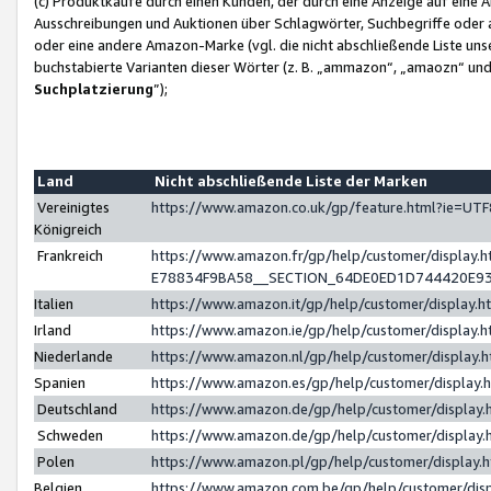
(c) Produktkäufe durch einen Kunden, der durch eine Anzeige auf eine 
Ausschreibungen und Auktionen über Schlagwörter, Suchbegriffe oder 
oder eine andere Amazon-Marke (vgl. die nicht abschließende Liste un
buchstabierte Varianten dieser Wörter (z. B. „ammazon“, „amaozn“ und „
Suchplatzierung
”);
Land
Nicht abschließende Liste der Marken
Vereinigtes
https://www.amazon.co.uk/gp/feature.html?ie=U
Königreich
Frankreich
https://www.amazon.fr/gp/help/customer/displa
E78834F9BA58__SECTION_64DE0ED1D744420E9
Italien
https://www.amazon.it/gp/help/customer/display
Irland
https://www.amazon.ie/gp/help/customer/displa
Niederlande
https://www.amazon.nl/gp/help/customer/display
Spanien
https://www.amazon.es/gp/help/customer/display
Deutschland
https://www.amazon.de/gp/help/customer/displa
Schweden
https://www.amazon.de/gp/help/customer/displa
Polen
https://www.amazon.pl/gp/help/customer/display
Belgien
https://www.amazon.com.be/gp/help/customer/d