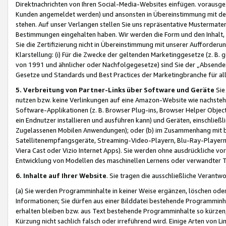
Direktnachrichten von Ihren Social-Media-Websites einfügen. vorausg
Kunden angemeldet werden) und ansonsten in Übereinstimmung mit der
stehen. Auf unser Verlangen stellen Sie uns repräsentative Mustermater
Bestimmungen eingehalten haben. Wir werden die Form und den Inhalt, di
Sie die Zertifizierung nicht in Übereinstimmung mit unserer Aufforderu
Klarstellung: (i) Für die Zwecke der geltenden Marketinggesetze (z. 
von 1991 und ähnlicher oder Nachfolgegesetze) sind Sie der „Absender“ j
Gesetze und Standards und Best Practices der Marketingbranche für 
5. Verbreitung von Partner-Links über Software und Geräte
Sie
nutzen bzw. keine Verlinkungen auf eine Amazon-Website wie nachsteh
Software-Applikationen (z. B. Browser Plug-ins, Browser Helper Objec
ein Endnutzer installieren und ausführen kann) und Geräten, einschlie
Zugelassenen Mobilen Anwendungen); oder (b) im Zusammenhang mit bzw.
Satellitenempfangsgeräte, Streaming-Video-Playern, Blu-Ray-Playern 
Viera Cast oder Vizio Internet Apps). Sie werden ohne ausdrückliche v
Entwicklung von Modellen des maschinellen Lernens oder verwandter 
6. Inhalte auf Ihrer Website
. Sie tragen die ausschließliche Verantwo
(a) Sie werden Programminhalte in keiner Weise ergänzen, löschen oder
Informationen; Sie dürfen aus einer Bilddatei bestehende Programminhal
erhalten bleiben bzw. aus Text bestehende Programminhalte so kürzen, 
Kürzung nicht sachlich falsch oder irreführend wird. Einige Arten von L