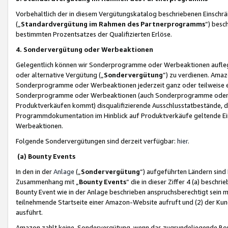
Vorbehaltlich der in diesem Vergütungskatalog beschriebenen Einschr
(„
Standardvergütung im Rahmen des Partnerprogramms
“) besc
bestimmten Prozentsatzes der Qualifizierten Erlöse.
4. Sondervergütung oder Werbeaktionen
Gelegentlich können wir Sonderprogramme oder Werbeaktionen auflegen,
oder alternative Vergütung („
Sondervergütung
”) zu verdienen. Amazo
Sonderprogramme oder Werbeaktionen jederzeit ganz oder teilweise einz
Sonderprogramme oder Werbeaktionen (auch Sonderprogramme oder We
Produktverkäufen kommt) disqualifizierende Ausschlusstatbestände, di
Programmdokumentation im Hinblick auf Produktverkäufe geltende E
Werbeaktionen.
Folgende Sondervergütungen sind derzeit verfügbar:
hier
.
(a) Bounty Events
In den in der
Anlage
(„
Sondervergütung
“) aufgeführten Ländern sind
Zusammenhang mit „
Bounty Events
“ die in dieser Ziffer 4 (a) besch
Bounty Event wie in der Anlage beschrieben anspruchsberechtigt sein mu
teilnehmende Startseite einer Amazon-Website aufruft und (2) der Kun
ausführt.
Amazon zahlt keine Sondervergütung, wenn das zugrundeliegende Boun