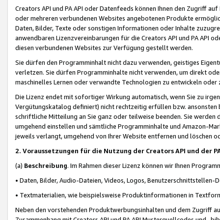
Creators API und PA API oder Datenfeeds können Ihnen den Zugriff auf D
oder mehreren verbundenen Websites angebotenen Produkte ermögliche
Daten, Bilder, Texte oder sonstigen Informationen oder Inhalte zuzugre
anwendbaren Lizenzvereinbarungen für die Creators API und PA API od
diesen verbundenen Websites zur Verfügung gestellt werden.
Sie dürfen den Programminhalt nicht dazu verwenden, geistiges Eigent
verletzen. Sie dürfen Programminhalte nicht verwenden, um direkt ode
maschinelles Lernen oder verwandte Technologien zu entwickeln oder zu
Die Lizenz endet mit sofortiger Wirkung automatisch, wenn Sie zu irg
Vergütungskatalog definiert) nicht rechtzeitig erfüllen bzw. ansonsten
schriftliche Mitteilung an Sie ganz oder teilweise beenden. Sie werden
umgehend einstellen und sämtliche Programminhalte und Amazon-Marke
jeweils verlangt, umgehend von Ihrer Website entfernen und löschen od
2. Voraussetzungen für die Nutzung der Creators API und der P
(a)
Beschreibung
. Im Rahmen dieser Lizenz können wir Ihnen Programmi
• Daten, Bilder, Audio-Dateien, Videos, Logos, Benutzerschnittstellen-
• Textmaterialien, wie beispielsweise Produktinformationen in Textfor
Neben den vorstehenden Produktwerbungsinhalten und dem Zugriff auf 
Zusammenhang mit Creators API und PA API Musterquellcodes und -bibli