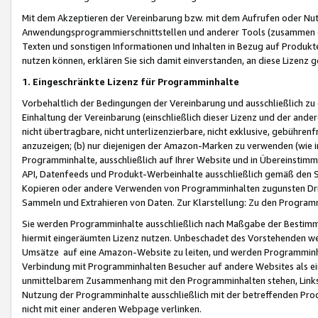
Mit dem Akzeptieren der Vereinbarung bzw. mit dem Aufrufen oder Nutz
Anwendungsprogrammierschnittstellen und anderer Tools (zusammen die
Texten und sonstigen Informationen und Inhalten in Bezug auf Produkte
nutzen können, erklären Sie sich damit einverstanden, an diese Lizenz 
1. Eingeschränkte Lizenz für Programminhalte
Vorbehaltlich der Bedingungen der Vereinbarung und ausschließlich z
Einhaltung der Vereinbarung (einschließlich dieser Lizenz und der ande
nicht übertragbare, nicht unterlizenzierbare, nicht exklusive, gebühren
anzuzeigen; (b) nur diejenigen der Amazon-Marken zu verwenden (wie in 
Programminhalte, ausschließlich auf Ihrer Website und in Übereinstimmu
API, Datenfeeds und Produkt-Werbeinhalte ausschließlich gemäß den Spe
Kopieren oder andere Verwenden von Programminhalten zugunsten Dri
Sammeln und Extrahieren von Daten. Zur Klarstellung: Zu den Program
Sie werden Programminhalte ausschließlich nach Maßgabe der Besti
hiermit eingeräumten Lizenz nutzen. Unbeschadet des Vorstehenden we
Umsätze auf eine Amazon-Website zu leiten, und werden Programminhal
Verbindung mit Programminhalten Besucher auf andere Websites als ein
unmittelbarem Zusammenhang mit den Programminhalten stehen, Links z
Nutzung der Programminhalte ausschließlich mit der betreffenden Pr
nicht mit einer anderen Webpage verlinken.