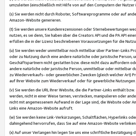
umzuleiten (einschließlich mit Hilfe von auf den Computern der Nutzer i
(s) Sie werden nicht durch Roboter, Softwareprogramme oder auf andere
Amazon-Website generieren.
(t) Sie werden unsere Kundenrezensionen oder Sternebewertungen wed
nutzen, es sei denn, Sie haben über die Creators API und die PA API e
erfüllen die in der Lizenz beschriebenen Voraussetzungen für die Nutzu
(u) Sie werden weder unmittelbar noch mittelbar über Partner-Links P
oder zu Nutzung durch eine andere natürliche oder juristische Person,
Geschäftspartnern nicht gestatten bzw. diese nicht dazu auffordern od
andere natürliche oder juristische Person, unmittelbar oder mittelbar
zu Wiederverkaufs- oder gewerblichen Zwecken (gleich welcher Art) 
auf Ihrer Website zum Wiederverkauf oder für gewerbliche Nutzungen 
(v) Sie werden die URL Ihrer Website, die die Partner-Links enthält b
werden, nicht in einer Weise tarnen, verstecken, manipulieren oder and
nicht mit angemessenem Aufwand in der Lage sind, die Website oder A
Links eine Amazon-Website aufruft.
(w) Sie werden keine Link-Verkürzungen, Schaltflächen, Hyperlinks ode
dahingehend hervorrufen, dass Sie auf eine Amazon-Website verlinken
(x) Auf unser Verlangen hin legen Sie uns eine schriftliche Bestätigung