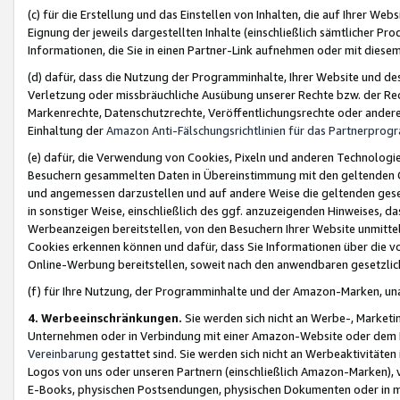
(c) für die Erstellung und das Einstellen von Inhalten, die auf Ihrer We
Eignung der jeweils dargestellten Inhalte (einschließlich sämtlicher 
Informationen, die Sie in einen Partner-Link aufnehmen oder mit diese
(d) dafür, dass die Nutzung der Programminhalte, Ihrer Website und des 
Verletzung oder missbräuchliche Ausübung unserer Rechte bzw. der Recht
Markenrechte, Datenschutzrechte, Veröffentlichungsrechte oder anderer
Einhaltung der
Amazon Anti-Fälschungsrichtlinien für das Partnerpro
(e) dafür, die Verwendung von Cookies, Pixeln und anderen Technologien
Besuchern gesammelten Daten in Übereinstimmung mit den geltenden Ge
und angemessen darzustellen und auf andere Weise die geltenden geset
in sonstiger Weise, einschließlich des ggf. anzuzeigenden Hinweises, d
Werbeanzeigen bereitstellen, von den Besuchern Ihrer Website unmitte
Cookies erkennen können und dafür, dass Sie Informationen über die v
Online-Werbung bereitstellen, soweit nach den anwendbaren gesetzlic
(f) für Ihre Nutzung, der Programminhalte und der Amazon-Marken, u
4. Werbeeinschränkungen.
Sie werden sich nicht an Werbe-, Market
Unternehmen oder in Verbindung mit einer Amazon-Website oder dem Pa
Vereinbarung
gestattet sind. Sie werden sich nicht an Werbeaktivitäten
Logos von uns oder unseren Partnern (einschließlich Amazon-Marken), 
E-Books, physischen Postsendungen, physischen Dokumenten oder in 