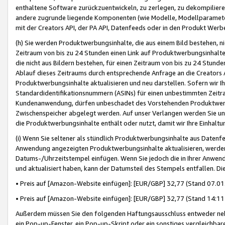
enthaltene Software zurückzuentwickeln, zu zerlegen, zu dekompilier
andere zugrunde liegende Komponenten (wie Modelle, Modellparameter
mit der Creators API, der PA API, Datenfeeds oder in den Produkt Werb
(h) Sie werden Produktwerbungsinhalte, die aus einem Bild bestehen, ni
Zeitraum von bis zu 24 Stunden einen Link auf Produktwerbungsinhalte
die nicht aus Bildern bestehen, für einen Zeitraum von bis zu 24 Stund
Ablauf dieses Zeitraums durch entsprechende Anfrage an die Creators 
Produktwerbungsinhalte aktualisieren und neu darstellen. Sofern wir Ih
Standardidentifikationsnummern (ASINs) für einen unbestimmten Zeitra
Kundenanwendung, dürfen unbeschadet des Vorstehenden Produktwerbu
Zwischenspeicher abgelegt werden. Auf unser Verlangen werden Sie un
die Produktwerbungsinhalte enthält oder nutzt, damit wir Ihre Einhalt
(i) Wenn Sie seltener als stündlich Produktwerbungsinhalte aus Datenfe
Anwendung angezeigten Produktwerbungsinhalte aktualisieren, werden 
Datums-/Uhrzeitstempel einfügen. Wenn Sie jedoch die in Ihrer Anwe
und aktualisiert haben, kann der Datumsteil des Stempels entfallen. Dies
• Preis auf [Amazon-Website einfügen]: [EUR/GBP] 32,77 (Stand 07.01.
• Preis auf [Amazon-Website einfügen]: [EUR/GBP] 32,77 (Stand 14:11 
Außerdem müssen Sie den folgenden Haftungsausschluss entweder neb
ein Pop-up-Fenster, ein Pop-up-Skript oder ein sonstiges vergleichba