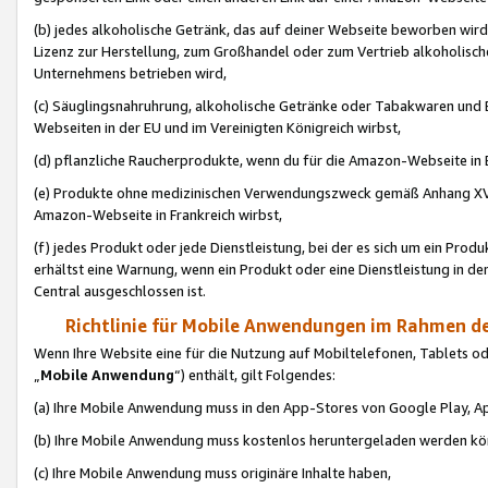
(b) jedes alkoholische Getränk, das auf deiner Webseite beworben wird
Lizenz zur Herstellung, zum Großhandel oder zum Vertrieb alkoholisch
Unternehmens betrieben wird,
(c) Säuglingsnahruhrung, alkoholische Getränke oder Tabakwaren und E
Webseiten in der EU und im Vereinigten Königreich wirbst,
(d) pflanzliche Raucherprodukte, wenn du für die Amazon-Webseite in B
(e) Produkte ohne medizinischen Verwendungszweck gemäß Anhang XVI 
Amazon-Webseite in Frankreich wirbst,
(f) jedes Produkt oder jede Dienstleistung, bei der es sich um ein Prod
erhältst eine Warnung, wenn ein Produkt oder eine Dienstleistung in de
Central ausgeschlossen ist.
Richtlinie für Mobile Anwendungen im Rahmen de
Wenn Ihre Website eine für die Nutzung auf Mobiltelefonen, Tablets 
„
Mobile Anwendung
“) enthält, gilt Folgendes:
(a) Ihre Mobile Anwendung muss in den App-Stores von Google Play, A
(b) Ihre Mobile Anwendung muss kostenlos heruntergeladen werden könn
(c) Ihre Mobile Anwendung muss originäre Inhalte haben,