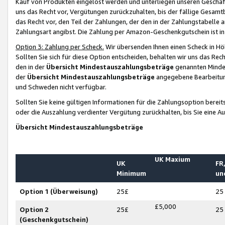
Kauf von Produkten eingelöst werden und unterliegen unseren Geschäf
uns das Recht vor, Vergütungen zurückzuhalten, bis der fällige Gesamt
das Recht vor, den Teil der Zahlungen, der den in der Zahlungstabelle 
Zahlungsart angibst. Die Zahlung per Amazon-Geschenkgutschein ist in
Option 3: Zahlung per Scheck.
Wir übersenden Ihnen einen Scheck in Höh
Sollten Sie sich für diese Option entscheiden, behalten wir uns das Rec
den in der
Übersicht Mindestauszahlungsbeträge
genannten Mindest
der
Übersicht Mindestauszahlungsbeträge
angegebene Bearbeitung
und Schweden nicht verfügbar.
Sollten Sie keine gültigen Informationen für die Zahlungsoption bereit
oder die Auszahlung verdienter Vergütung zurückhalten, bis Sie eine A
Übersicht Mindestauszahlungsbeträge
UK Maxium
UK
FR,
Minimum
un
Option 1 (Überweisung)
25£
25
£5,000
Option 2
25£
25
(Geschenkgutschein)