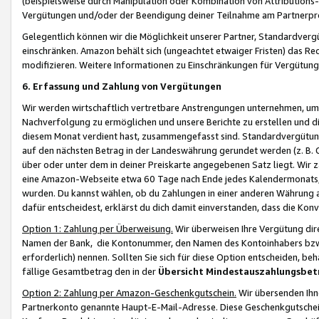
(beispielsweise durch Manipulation oder Kombination von Attributions-
Vergütungen und/oder der Beendigung deiner Teilnahme am Partnerp
Gelegentlich können wir die Möglichkeit unserer Partner, Standardv
einschränken. Amazon behält sich (ungeachtet etwaiger Fristen) das Re
modifizieren. Weitere Informationen zu Einschränkungen für Vergütung
6. Erfassung und Zahlung von Vergütungen
Wir werden wirtschaftlich vertretbare Anstrengungen unternehmen, um 
Nachverfolgung zu ermöglichen und unsere Berichte zu erstellen und di
diesem Monat verdient hast, zusammengefasst sind. Standardvergütung
auf den nächsten Betrag in der Landeswährung gerundet werden (z. B. C
über oder unter dem in deiner Preiskarte angegebenen Satz liegt. Wir
eine Amazon-Webseite etwa 60 Tage nach Ende jedes Kalendermonats, i
wurden. Du kannst wählen, ob du Zahlungen in einer anderen Währung
dafür entscheidest, erklärst du dich damit einverstanden, dass die K
Option 1: Zahlung per Überweisung.
Wir überweisen Ihre Vergütung dir
Namen der Bank, die Kontonummer, den Namen des Kontoinhabers bzw. a
erforderlich) nennen. Sollten Sie sich für diese Option entscheiden, be
fällige Gesamtbetrag den in der
Übersicht Mindestauszahlungsbet
Option 2: Zahlung per Amazon-Geschenkgutschein.
Wir übersenden Ihne
Partnerkonto genannte Haupt-E-Mail-Adresse. Diese Geschenkgutschei