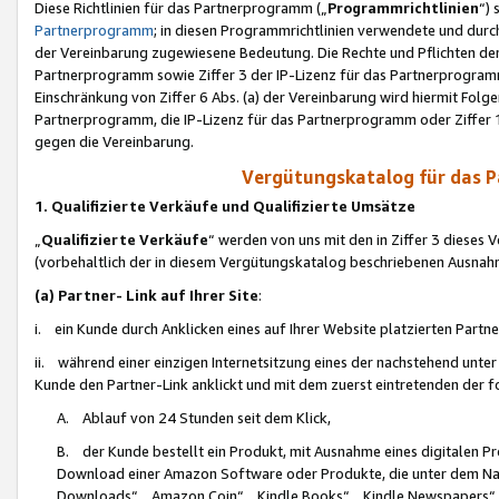
Diese Richtlinien für das Partnerprogramm („
Programmrichtlinien
“)
Partnerprogramm
; in diesen Programmrichtlinien verwendete und durch
der Vereinbarung zugewiesene Bedeutung. Die Rechte und Pflichten de
Partnerprogramm sowie Ziffer 3 der IP-Lizenz für das Partnerprogram
Einschränkung von Ziffer 6 Abs. (a) der Vereinbarung wird hiermit Fol
Partnerprogramm, die IP-Lizenz für das Partnerprogramm oder Ziffer 1
gegen die Vereinbarung.
Vergütungskatalog für das 
1. Qualifizierte Verkäufe und Qualifizierte Umsätze
„
Qualifizierte Verkäufe
“ werden von uns mit den in Ziffer 3 diese
(vorbehaltlich der in diesem Vergütungskatalog beschriebenen Ausnah
(a) Partner- Link auf Ihrer Site
:
i. ein Kunde durch Anklicken eines auf Ihrer Website platzierten Part
ii. während einer einzigen Internetsitzung eines der nachstehend unter (i)
Kunde den Partner-Link anklickt und mit dem zuerst eintretenden der f
A. Ablauf von 24 Stunden seit dem Klick,
B. der Kunde bestellt ein Produkt, mit Ausnahme eines digitalen P
Download einer Amazon Software oder Produkte, die unter dem N
Downloads“, „Amazon Coin“, „Kindle Books“, „Kindle Newspapers“, „