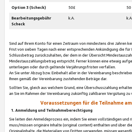
Option 3 (Scheck)
50£
50
Bearbeitungsgebühr
k.A.
k.A
Scheck
Sind auf Ihrem Konto für einen Zeitraum von mindestens drei Jahren kein
Frist von sieben Tagen nach einer entsprechenden Ankündigung die für
Schlussbetrag zurückzuhalten, der dem in der Übersicht Mindestausz
Mindestauszahlungsbetrag entspricht. Ferner können eine etwaig aufg
unterliegen oder durch geltende Verjährungsfristen verfallen.
An Sie unter Abzug bzw. Einbehalt aller in der Vereinbarung beschrieb
Ihnen gemäß der Vereinbarung zustehenden Beträge dar.
Sollten Sie, gleich aus welchem Grund, eine Überschusszahlung erhalte
an Sie im Rahmen der Vereinbarung zukünftig zahlbaren Vergütung zu 
Voraussetzungen für die Teilnahme a
1. Anmeldung und Teilnahmeberechtigung
Sie leiten den Anmeldeprozess ein, indem Sie einen vollständigen und 
muss/müssen originäre Inhalte (original content) enthalten und über d
Originalinhalte, die Materialien von Dritten verwenden, müssen wese