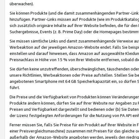
überwachen).
Sie können Produkte (und die damit zusammenhängenden Partner-Links)
hinzufügen. Partner-Links müssen auf Produkte (wie im Produktkatalog de
sich zusätzlich originäre Inhalte auf Ihrer Website befinden, die für 
Suchergebnisse, Events (z. B. Prime Day) oder die Homepages bestimmte
Sie müssen sämtliche Links und damit zusammenhängende Verweise auf z
Werbeaktion auf der jeweiligen Amazon-Website endet. Falls Sie beisp
einstellen und darauf hinweisen, dass Amazon auf ausgewählte Kleidun
Preisnachlass in Höhe von 15 % von Ihrer Website entfernen, sobald di
Sie dürfen keine unzutreffenden, überschwänglichen, täuschenden od
unsere Richtlinien, Werbeaktionen oder Preise aufstellen. Stellen Sie 
angebotenen Smartphone mit 64 GB Speicherkapazität ein, so dürfen S
führt.
Die Preise und die Verfügbarkeit von Produkten können Veränderungen 
Produkte ändern können, dürfen Sie auf Ihrer Website nur Angaben zu P
Preisen und Verfügbarkeit dargestellt sind bedienen oder (b) Sie Daten
der Lizenz festgelegten Anforderungen für die Nutzung von PA API einh
Ferner müssen Sie, falls Sie Preise für ein Produkt auf Ihrer Website in 
einer Preisvergleichsmaschine) zusammen mit Preisen für das gleiche o
außerhalb der Amazon-Website angeboten werden, jeweils den niedrigst