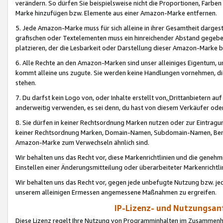
verändern. So dürfen Sie beispielsweise nicht die Proportionen, Farb
Marke hinzufügen bzw. Elemente aus einer Amazon-Marke entfernen.
5. Jede Amazon-Marke muss für sich alleine in ihrer Gesamtheit darge
grafischen oder Textelementen muss ein hinreichender Abstand gegebe
platzieren, der die Lesbarkeit oder Darstellung dieser Amazon-Marke b
6. Alle Rechte an den Amazon-Marken sind unser alleiniges Eigentum, 
kommt alleine uns zugute. Sie werden keine Handlungen vornehmen, 
stehen.
7. Du darfst kein Logo von, oder Inhalte erstellt von,
Drittanbietern au
anderweitig verwenden, es sei denn, du hast von diesem Verkäufer oder
8. Sie dürfen in keiner Rechtsordnung Marken nutzen oder zur Eintragu
keiner Rechtsordnung Marken, Domain-Namen, Subdomain-Namen, Benu
Amazon-Marke zum Verwechseln ähnlich sind.
Wir behalten uns das Recht vor, diese Markenrichtlinien und die gene
Einstellen einer Änderungsmitteilung oder überarbeiteter Markenricht
Wir behalten uns das Recht vor, gegen jede unbefugte Nutzung bzw. jede 
unserem alleinigen Ermessen angemessene Maßnahmen zu ergreifen.
IP-Lizenz- und Nutzungsan
Diese Lizenz regelt Ihre Nutzung von Programminhalten im Zusammen