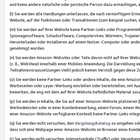
und keine andere natürliche oder juristische Person dazu ermächtigen, a
(l) Sie werden alle Handlungen unterlassen, die nach vernünftigem Erme
Website, auf der Funktionen oder Transaktionen (zum Beispiel suchen, s
(m) Sie werden auf Ihrer Website keine Partner-Links oder Programmin
Spionagesoftware, Schadsoftware, Computerviren, Würmern, Trojaner
Herunterladen oder Installieren auf einem Nutzer-Computer oder ande
genehmigt wurden.
(n) Sie werden Amazon-Websites oder Teile davon nicht auf Ihrer Websi
(z. B., WebView) innerhalb einer Mobilen Anwendung. Die Darstellung ein
Teilnahmevoraussetzungen stellt jedoch keinen Verstoß gegen diese Zif
(o) Sie werden keine Partner-Links oder andere Inhalte, die eine Am
Werbeseiten oder Layer-Werbung einstellen oder bereitstellen, mit Au
bewerben, die eng mit dem auf Ihrer Website befindlichen Material z
(p) Sie werden in Inhalte, die Sie auf einer Amazon-Website platzier
Werbediensten oder in einer Kundenbewertung, einem Forum, einem Wun
einer Amazon-Website verfügbaren Kontext) keine Partner-Links integr
(q) Sie werden nicht versuchen, den
Vergütungskatalog
zu umgehen oder
dass sich eine Webpage einer Amazon-Website im Browser eines Kunden 
(r) Sie werden nicht versuchen, Internetverkehr (Traffic) oder Vergü