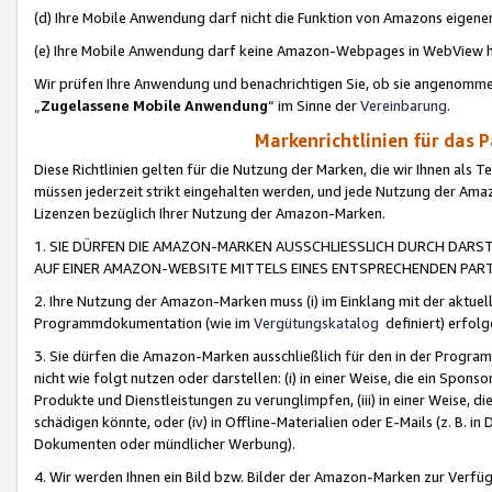
(d) Ihre Mobile Anwendung darf nicht die Funktion von Amazons eige
(e) Ihre Mobile Anwendung darf keine Amazon-Webpages in WebView 
Wir prüfen Ihre Anwendung und benachrichtigen Sie, ob sie angenomm
„
Zugelassene Mobile Anwendung
“ im Sinne der
Vereinbarung
.
Markenrichtlinien für das 
Diese Richtlinien gelten für die Nutzung der Marken, die wir Ihnen als 
müssen jederzeit strikt eingehalten werden, und jede Nutzung der Ama
Lizenzen bezüglich Ihrer Nutzung der Amazon-Marken.
1. SIE DÜRFEN DIE AMAZON-MARKEN AUSSCHLIESSLICH DURCH DARS
AUF EINER AMAZON-WEBSITE MITTELS EINES ENTSPRECHENDEN PART
2. Ihre Nutzung der Amazon-Marken muss (i) im Einklang mit der aktuells
Programmdokumentation (wie im
Vergütungskatalog
definiert) erfolg
3. Sie dürfen die Amazon-Marken ausschließlich für den in der Progr
nicht wie folgt nutzen oder darstellen: (i) in einer Weise, die ein Spo
Produkte und Dienstleistungen zu verunglimpfen, (iii) in einer Weise
schädigen könnte, oder (iv) in Offline-Materialien oder E-Mails (z. B.
Dokumenten oder mündlicher Werbung).
4. Wir werden Ihnen ein Bild bzw. Bilder der Amazon-Marken zur Verfüg