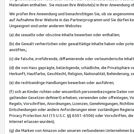
Materialien enthalten. Sie müssen Ihre Website(s) in Ihrer Anwendung ide
Wir prüfen Ihre Anwendung und benachrichtigen Sie, ob sie angenommen
auf Aufnahme Ihrer Website in das Partnerprogramm und Sie dürfen kei
Ungeeignet sind unter anderem Websites:
(a) die sexuelle oder obszöne Inhalte bewerben oder enthalten;
(b) die Gewalt verherrlichen oder gewalttätige Inhalte haben oder pot
anstiften,;
(c) die falsche, irreführende, diffamierende oder verleumderische Inha
(d) die von Hass geprägte, belästigende, schädliche, die Privatsphäre v
Herkunft, Hautfarbe, Geschlecht, Religion, Nationalität, Behinderung, 
(e) die rechtswidrige Handlungen bewerben oder ausführen;
(f) sich an Kinder richten oder wissentlich personenbezogene Daten vo
geltenden Gesetzen definiert) erheben, verwenden oder offenlegen, Vo
Regeln, Vorschriften, Anordnungen, Lizenzen, Genehmigungen, Richtlini
Entscheidungen oder andere Anforderungen einer zuständigen Regierung
Privacy Protection Act (15 U.S.C. §§ 6501-6506) oder Vorschriften, di
Internet erlassen wurden);
(g) die Marken von Amazon oder unseren verbundenen Unternehmen b