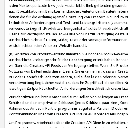
jeden Musterquellcode bzw. jede Musterbibliothek geltenden gesonder
auch Spezifikationen, Benutzerhandbücher, Anleitungen, Begleitmaterial
denen die für die ordnungsgemäße Nutzung von Creators API und PA A
technischen Anforderungen und Test- und Leistungskriterien (zusammen
verwendete Begriff „Produktwerbungsinhalte“ schließt ausdrücklich al
Lizenz zur Verfügung stellen, sowie alle von uns zur Verfügung gestel
ausdrücklich nicht auf Daten, Bilder, Texte oder sonstige Informatione
es sich nicht um eine Amazon-Website handelt.
(b) Abrufen von Produktwerbungsinhalten. Sie können Produkt-Werbein
ausdrückliche vorherige schriftliche Genehmigung erteilt haben, könn
wir über die Creators API Feeds zur Verfügung stellen. Wenn Sie Produk
Nutzung von Datenfeeds dieser Lizenz. Sie erkennen an, dass wir Creat
API oder Datenfeeds jederzeit ändern, auslaufen lassen oder neu veröffe
Verantwortung liegt, sicherzustellen, dass Ihr Zugriff auf die und Ihr
jeweiligen Zeitpunkt aktuellen Anforderungen (einschließlich dieser Liz
Zur Identifizierung Ihres Kontos und zum Stellen von Anfragen an Crea
Schlüssel und einem privaten Schlüssel (jedes Schlüsselpaar eine „Kon
Rahmen des Amazon-Partnerprogramms zugeteilte Partner-ID oder ein
Kontokennungen über den Creators API und PA API Kontoerstellungspro
Um Programmwerbeinhalte über die Creators API Dienste zu erhalten, m