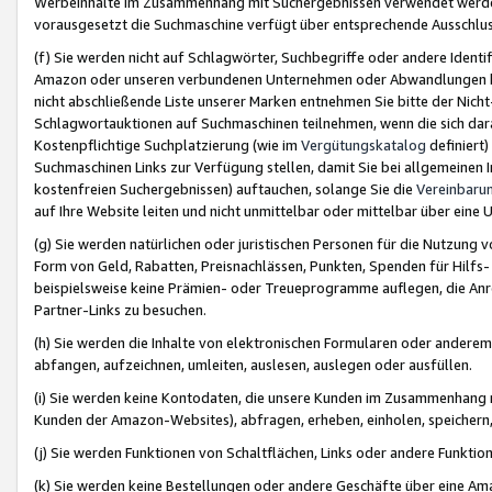
Werbeinhalte im Zusammenhang mit Suchergebnissen verwendet werden,
vorausgesetzt die Suchmaschine verfügt über entsprechende Ausschlu
(f) Sie werden nicht auf Schlagwörter, Suchbegriffe oder andere Ident
Amazon oder unseren verbundenen Unternehmen oder Abwandlungen bzw
nicht abschließende Liste unserer Marken entnehmen Sie bitte der Nich
Schlagwortauktionen auf Suchmaschinen teilnehmen, wenn die sich da
Kostenpflichtige Suchplatzierung (wie im
Vergütungskatalog
definiert
Suchmaschinen Links zur Verfügung stellen, damit Sie bei allgemeinen I
kostenfreien Suchergebnissen) auftauchen, solange Sie die
Vereinbaru
auf Ihre Website leiten und nicht unmittelbar oder mittelbar über eine
(g) Sie werden natürlichen oder juristischen Personen für die Nutzung 
Form von Geld, Rabatten, Preisnachlässen, Punkten, Spenden für Hilfs
beispielsweise keine Prämien- oder Treueprogramme auflegen, die Anrei
Partner-Links zu besuchen.
(h) Sie werden die Inhalte von elektronischen Formularen oder anderem M
abfangen, aufzeichnen, umleiten, auslesen, auslegen oder ausfüllen.
(i) Sie werden keine Kontodaten, die unsere Kunden im Zusammenhang 
Kunden der Amazon-Websites), abfragen, erheben, einholen, speichern,
(j) Sie werden Funktionen von Schaltflächen, Links oder andere Funkti
(k) Sie werden keine Bestellungen oder andere Geschäfte über eine Ama