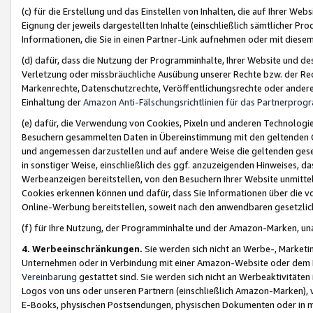
(c) für die Erstellung und das Einstellen von Inhalten, die auf Ihrer We
Eignung der jeweils dargestellten Inhalte (einschließlich sämtlicher 
Informationen, die Sie in einen Partner-Link aufnehmen oder mit diese
(d) dafür, dass die Nutzung der Programminhalte, Ihrer Website und des 
Verletzung oder missbräuchliche Ausübung unserer Rechte bzw. der Recht
Markenrechte, Datenschutzrechte, Veröffentlichungsrechte oder anderer
Einhaltung der
Amazon Anti-Fälschungsrichtlinien für das Partnerpro
(e) dafür, die Verwendung von Cookies, Pixeln und anderen Technologien
Besuchern gesammelten Daten in Übereinstimmung mit den geltenden Ge
und angemessen darzustellen und auf andere Weise die geltenden geset
in sonstiger Weise, einschließlich des ggf. anzuzeigenden Hinweises, d
Werbeanzeigen bereitstellen, von den Besuchern Ihrer Website unmitte
Cookies erkennen können und dafür, dass Sie Informationen über die v
Online-Werbung bereitstellen, soweit nach den anwendbaren gesetzlic
(f) für Ihre Nutzung, der Programminhalte und der Amazon-Marken, u
4. Werbeeinschränkungen.
Sie werden sich nicht an Werbe-, Market
Unternehmen oder in Verbindung mit einer Amazon-Website oder dem Pa
Vereinbarung
gestattet sind. Sie werden sich nicht an Werbeaktivitäten
Logos von uns oder unseren Partnern (einschließlich Amazon-Marken), 
E-Books, physischen Postsendungen, physischen Dokumenten oder in 