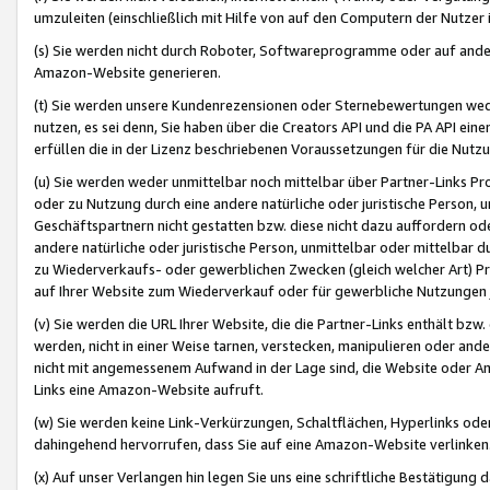
umzuleiten (einschließlich mit Hilfe von auf den Computern der Nutzer i
(s) Sie werden nicht durch Roboter, Softwareprogramme oder auf andere
Amazon-Website generieren.
(t) Sie werden unsere Kundenrezensionen oder Sternebewertungen wed
nutzen, es sei denn, Sie haben über die Creators API und die PA API e
erfüllen die in der Lizenz beschriebenen Voraussetzungen für die Nutzu
(u) Sie werden weder unmittelbar noch mittelbar über Partner-Links P
oder zu Nutzung durch eine andere natürliche oder juristische Person,
Geschäftspartnern nicht gestatten bzw. diese nicht dazu auffordern od
andere natürliche oder juristische Person, unmittelbar oder mittelbar
zu Wiederverkaufs- oder gewerblichen Zwecken (gleich welcher Art) 
auf Ihrer Website zum Wiederverkauf oder für gewerbliche Nutzungen 
(v) Sie werden die URL Ihrer Website, die die Partner-Links enthält b
werden, nicht in einer Weise tarnen, verstecken, manipulieren oder and
nicht mit angemessenem Aufwand in der Lage sind, die Website oder A
Links eine Amazon-Website aufruft.
(w) Sie werden keine Link-Verkürzungen, Schaltflächen, Hyperlinks ode
dahingehend hervorrufen, dass Sie auf eine Amazon-Website verlinken
(x) Auf unser Verlangen hin legen Sie uns eine schriftliche Bestätigung