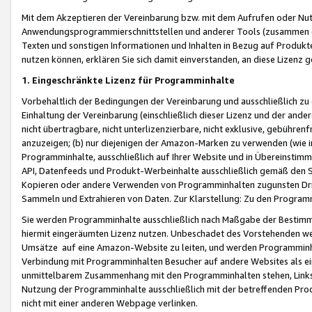
Mit dem Akzeptieren der Vereinbarung bzw. mit dem Aufrufen oder Nutz
Anwendungsprogrammierschnittstellen und anderer Tools (zusammen die
Texten und sonstigen Informationen und Inhalten in Bezug auf Produkte
nutzen können, erklären Sie sich damit einverstanden, an diese Lizenz 
1. Eingeschränkte Lizenz für Programminhalte
Vorbehaltlich der Bedingungen der Vereinbarung und ausschließlich z
Einhaltung der Vereinbarung (einschließlich dieser Lizenz und der ande
nicht übertragbare, nicht unterlizenzierbare, nicht exklusive, gebühren
anzuzeigen; (b) nur diejenigen der Amazon-Marken zu verwenden (wie in 
Programminhalte, ausschließlich auf Ihrer Website und in Übereinstimmu
API, Datenfeeds und Produkt-Werbeinhalte ausschließlich gemäß den Spe
Kopieren oder andere Verwenden von Programminhalten zugunsten Dri
Sammeln und Extrahieren von Daten. Zur Klarstellung: Zu den Program
Sie werden Programminhalte ausschließlich nach Maßgabe der Besti
hiermit eingeräumten Lizenz nutzen. Unbeschadet des Vorstehenden we
Umsätze auf eine Amazon-Website zu leiten, und werden Programminhal
Verbindung mit Programminhalten Besucher auf andere Websites als ein
unmittelbarem Zusammenhang mit den Programminhalten stehen, Links z
Nutzung der Programminhalte ausschließlich mit der betreffenden Pr
nicht mit einer anderen Webpage verlinken.