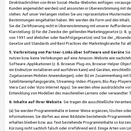
Direktnachrichten von Ihren Social-Media-Websites einfügen. vorausg
Kunden angemeldet werden) und ansonsten in Übereinstimmung mit der
stehen. Auf unser Verlangen stellen Sie uns repräsentative Mustermater
Bestimmungen eingehalten haben. Wir werden die Form und den Inhalt, di
Sie die Zertifizierung nicht in Übereinstimmung mit unserer Aufforderu
Klarstellung: (i) Für die Zwecke der geltenden Marketinggesetze (z. 
von 1991 und ähnlicher oder Nachfolgegesetze) sind Sie der „Absender“ j
Gesetze und Standards und Best Practices der Marketingbranche für 
5. Verbreitung von Partner-Links über Software und Geräte
Sie
nutzen bzw. keine Verlinkungen auf eine Amazon-Website wie nachsteh
Software-Applikationen (z. B. Browser Plug-ins, Browser Helper Objec
ein Endnutzer installieren und ausführen kann) und Geräten, einschlie
Zugelassenen Mobilen Anwendungen); oder (b) im Zusammenhang mit bzw.
Satellitenempfangsgeräte, Streaming-Video-Playern, Blu-Ray-Playern 
Viera Cast oder Vizio Internet Apps). Sie werden ohne ausdrückliche v
Entwicklung von Modellen des maschinellen Lernens oder verwandter 
6. Inhalte auf Ihrer Website
. Sie tragen die ausschließliche Verantwo
(a) Sie werden Programminhalte in keiner Weise ergänzen, löschen oder
Informationen; Sie dürfen aus einer Bilddatei bestehende Programminhal
erhalten bleiben bzw. aus Text bestehende Programminhalte so kürzen, 
Kürzung nicht sachlich falsch oder irreführend wird. Einige Arten von L