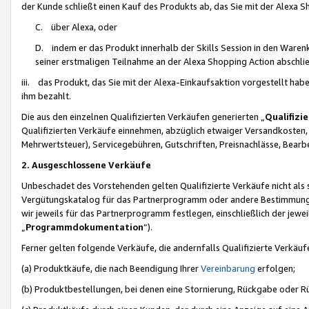
der Kunde schließt einen Kauf des Produkts ab, das Sie mit der Alexa 
C. über Alexa, oder
D. indem er das Produkt innerhalb der Skills Session in den Waren
seiner erstmaligen Teilnahme an der Alexa Shopping Action abschlie
iii. das Produkt, das Sie mit der Alexa-Einkaufsaktion vorgestellt ha
ihm bezahlt.
Die aus den einzelnen Qualifizierten Verkäufen generierten „
Qualifizi
Qualifizierten Verkäufe einnehmen, abzüglich etwaiger Versandkosten
Mehrwertsteuer), Servicegebühren, Gutschriften, Preisnachlässe, Bear
2. Ausgeschlossene Verkäufe
Unbeschadet des Vorstehenden gelten Qualifizierte Verkäufe nicht als
Vergütungskatalog für das Partnerprogramm oder andere Bestimmungen,
wir jeweils für das Partnerprogramm festlegen, einschließlich der jewe
„
Programmdokumentation
“).
Ferner gelten folgende Verkäufe, die andernfalls Qualifizierte Verkä
(a) Produktkäufe, die nach Beendigung Ihrer
Vereinbarung
erfolgen;
(b) Produktbestellungen, bei denen eine Stornierung, Rückgabe oder R