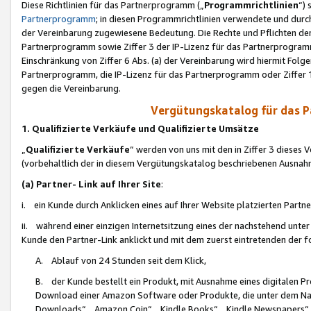
Diese Richtlinien für das Partnerprogramm („
Programmrichtlinien
“)
Partnerprogramm
; in diesen Programmrichtlinien verwendete und durch
der Vereinbarung zugewiesene Bedeutung. Die Rechte und Pflichten de
Partnerprogramm sowie Ziffer 3 der IP-Lizenz für das Partnerprogram
Einschränkung von Ziffer 6 Abs. (a) der Vereinbarung wird hiermit Fol
Partnerprogramm, die IP-Lizenz für das Partnerprogramm oder Ziffer 1
gegen die Vereinbarung.
Vergütungskatalog für das 
1. Qualifizierte Verkäufe und Qualifizierte Umsätze
„
Qualifizierte Verkäufe
“ werden von uns mit den in Ziffer 3 diese
(vorbehaltlich der in diesem Vergütungskatalog beschriebenen Ausnah
(a) Partner- Link auf Ihrer Site
:
i. ein Kunde durch Anklicken eines auf Ihrer Website platzierten Part
ii. während einer einzigen Internetsitzung eines der nachstehend unter (i)
Kunde den Partner-Link anklickt und mit dem zuerst eintretenden der f
A. Ablauf von 24 Stunden seit dem Klick,
B. der Kunde bestellt ein Produkt, mit Ausnahme eines digitalen P
Download einer Amazon Software oder Produkte, die unter dem N
Downloads“, „Amazon Coin“, „Kindle Books“, „Kindle Newspapers“, „