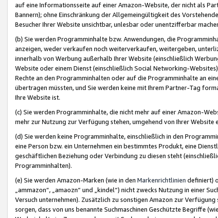
auf eine Informationsseite auf einer Amazon-Website, der nicht als Part
Bannern); ohne Einschränkung der Allgemeingültigkeit des Vorstehende
Besucher Ihrer Website unsichtbar, unlesbar oder unentzifferbar mache
(b) Sie werden Programminhalte bzw. Anwendungen, die Programminhalt
anzeigen, weder verkaufen noch weiterverkaufen, weitergeben, unterli
innerhalb von Werbung außerhalb Ihrer Website (einschließlich Werbun
Website oder einem Dienst (einschließlich Social Networking-Website
Rechte an den Programminhalten oder auf die Programminhalte an eine a
übertragen müssten, und Sie werden keine mit Ihrem Partner-Tag formati
Ihre Website ist.
(c) Sie werden Programminhalte, die nicht mehr auf einer Amazon-Websit
mehr zur Nutzung zur Verfügung stehen, umgehend von Ihrer Website e
(d) Sie werden keine Programminhalte, einschließlich in den Programmin
eine Person bzw. ein Unternehmen ein bestimmtes Produkt, eine Dienstle
geschäftlichen Beziehung oder Verbindung zu diesen steht (einschließli
Programminhalten).
(e) Sie werden Amazon-Marken (wie in den
Markenrichtlinien
definiert) 
„ammazon“, „amaozn“ und „kindel“) nicht zwecks Nutzung in einer Suc
Versuch unternehmen). Zusätzlich zu sonstigen Amazon zur Verfügung 
sorgen, dass von uns benannte Suchmaschinen Geschützte Begriffe (wie 