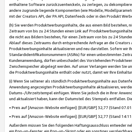
enthaltene Software zurückzuentwickeln, zu zerlegen, zu dekompilier
andere zugrunde liegende Komponenten (wie Modelle, Modellparameter
mit der Creators API, der PA API, Datenfeeds oder in den Produkt Werb
(h) Sie werden Produktwerbungsinhalte, die aus einem Bild bestehen, ni
Zeitraum von bis zu 24 Stunden einen Link auf Produktwerbungsinhalte
die nicht aus Bildern bestehen, für einen Zeitraum von bis zu 24 Stund
Ablauf dieses Zeitraums durch entsprechende Anfrage an die Creators 
Produktwerbungsinhalte aktualisieren und neu darstellen. Sofern wir Ih
Standardidentifikationsnummern (ASINs) für einen unbestimmten Zeitra
Kundenanwendung, dürfen unbeschadet des Vorstehenden Produktwerbu
Zwischenspeicher abgelegt werden. Auf unser Verlangen werden Sie un
die Produktwerbungsinhalte enthält oder nutzt, damit wir Ihre Einhalt
(i) Wenn Sie seltener als stündlich Produktwerbungsinhalte aus Datenfe
Anwendung angezeigten Produktwerbungsinhalte aktualisieren, werden 
Datums-/Uhrzeitstempel einfügen. Wenn Sie jedoch die in Ihrer Anwe
und aktualisiert haben, kann der Datumsteil des Stempels entfallen. Dies
• Preis auf [Amazon-Website einfügen]: [EUR/GBP] 32,77 (Stand 07.01.
• Preis auf [Amazon-Website einfügen]: [EUR/GBP] 32,77 (Stand 14:11 
Außerdem müssen Sie den folgenden Haftungsausschluss entweder neb
ein Pop-up-Fenster, ein Pop-up-Skript oder ein sonstiges vergleichba