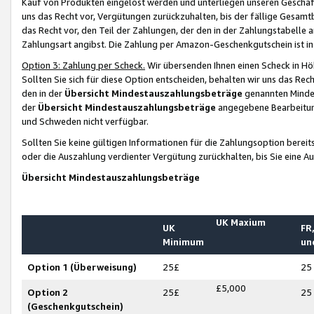
Kauf von Produkten eingelöst werden und unterliegen unseren Geschäf
uns das Recht vor, Vergütungen zurückzuhalten, bis der fällige Gesamt
das Recht vor, den Teil der Zahlungen, der den in der Zahlungstabelle 
Zahlungsart angibst. Die Zahlung per Amazon-Geschenkgutschein ist in
Option 3: Zahlung per Scheck.
Wir übersenden Ihnen einen Scheck in Höh
Sollten Sie sich für diese Option entscheiden, behalten wir uns das Rec
den in der
Übersicht Mindestauszahlungsbeträge
genannten Mindest
der
Übersicht Mindestauszahlungsbeträge
angegebene Bearbeitung
und Schweden nicht verfügbar.
Sollten Sie keine gültigen Informationen für die Zahlungsoption bereit
oder die Auszahlung verdienter Vergütung zurückhalten, bis Sie eine A
Übersicht Mindestauszahlungsbeträge
UK Maxium
UK
FR,
Minimum
un
Option 1 (Überweisung)
25£
25
£5,000
Option 2
25£
25
(Geschenkgutschein)