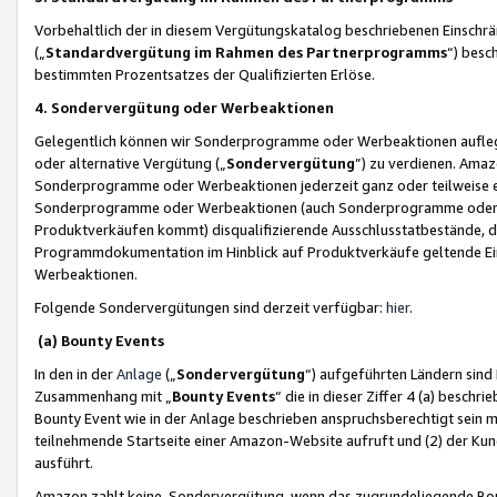
Vorbehaltlich der in diesem Vergütungskatalog beschriebenen Einschr
(„
Standardvergütung im Rahmen des Partnerprogramms
“) besc
bestimmten Prozentsatzes der Qualifizierten Erlöse.
4. Sondervergütung oder Werbeaktionen
Gelegentlich können wir Sonderprogramme oder Werbeaktionen auflegen,
oder alternative Vergütung („
Sondervergütung
”) zu verdienen. Amazo
Sonderprogramme oder Werbeaktionen jederzeit ganz oder teilweise einz
Sonderprogramme oder Werbeaktionen (auch Sonderprogramme oder We
Produktverkäufen kommt) disqualifizierende Ausschlusstatbestände, di
Programmdokumentation im Hinblick auf Produktverkäufe geltende E
Werbeaktionen.
Folgende Sondervergütungen sind derzeit verfügbar:
hier
.
(a) Bounty Events
In den in der
Anlage
(„
Sondervergütung
“) aufgeführten Ländern sind
Zusammenhang mit „
Bounty Events
“ die in dieser Ziffer 4 (a) besch
Bounty Event wie in der Anlage beschrieben anspruchsberechtigt sein mu
teilnehmende Startseite einer Amazon-Website aufruft und (2) der Kun
ausführt.
Amazon zahlt keine Sondervergütung, wenn das zugrundeliegende Boun