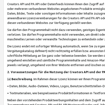
Creators API und PA API oder Datenfeeds können Ihnen den Zugriff auf D
oder mehreren verbundenen Websites angebotenen Produkte ermögliche
Daten, Bilder, Texte oder sonstigen Informationen oder Inhalte zuzugre
anwendbaren Lizenzvereinbarungen für die Creators API und PA API od
diesen verbundenen Websites zur Verfügung gestellt werden.
Sie dürfen den Programminhalt nicht dazu verwenden, geistiges Eigent
verletzen. Sie dürfen Programminhalte nicht verwenden, um direkt ode
maschinelles Lernen oder verwandte Technologien zu entwickeln oder zu
Die Lizenz endet mit sofortiger Wirkung automatisch, wenn Sie zu irg
Vergütungskatalog definiert) nicht rechtzeitig erfüllen bzw. ansonsten
schriftliche Mitteilung an Sie ganz oder teilweise beenden. Sie werden
umgehend einstellen und sämtliche Programminhalte und Amazon-Marke
jeweils verlangt, umgehend von Ihrer Website entfernen und löschen od
2. Voraussetzungen für die Nutzung der Creators API und der P
(a)
Beschreibung
. Im Rahmen dieser Lizenz können wir Ihnen Programmi
• Daten, Bilder, Audio-Dateien, Videos, Logos, Benutzerschnittstellen-
• Textmaterialien, wie beispielsweise Produktinformationen in Textfor
Neben den vorstehenden Produktwerbungsinhalten und dem Zugriff auf 
Zusammenhang mit Creators API und PA API Musterquellcodes und -bibli