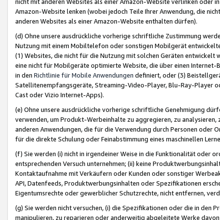
nicht mit anderen Websites als einer Amazon-Website verlinken oder i
Amazon-Website lenken (wobei jedoch Teile Ihrer Anwendung, die nich
anderen Websites als einer Amazon-Website enthalten dürfen).
(d) Ohne unsere ausdrückliche vorherige schriftliche Zustimmung werd
Nutzung mit einem Mobiltelefon oder sonstigen Mobilgerät entwickelt
(1) Websites, die nicht für die Nutzung mit solchen Geräten entwickelt
eine nicht für Mobilgeräte optimierte Website, die über einen Interne
in den
Richtlinie für Mobile Anwendungen
definiert, oder (3) Beistellge
Satellitenempfangsgeräte, Streaming-Video-Player, Blu-Ray-Player ode
Cast oder Vizio Internet-Apps).
(e) Ohne unsere ausdrückliche vorherige schriftliche Genehmigung dürfe
verwenden, um Produkt-Werbeinhalte zu aggregieren, zu analysieren, 
anderen Anwendungen, die für die Verwendung durch Personen oder Or
für die direkte Schulung oder Feinabstimmung eines maschinellen Lern
(f) Sie werden (i) nicht in irgendeiner Weise in die Funktionalität ode
entsprechenden Versuch unternehmen; (ii) keine Produktwerbungsinha
Kontaktaufnahme mit Verkäufern oder Kunden oder sonstiger Werbeaktiv
API, Datenfeeds, Produktwerbungsinhalten oder Spezifikationen erschei
Eigentumsrechte oder gewerblicher Schutzrechte, nicht entfernen, verd
(g) Sie werden nicht versuchen, (i) die Spezifikationen oder die in de
manipulieren, zu reparieren oder anderweitig abgeleitete Werke davon z