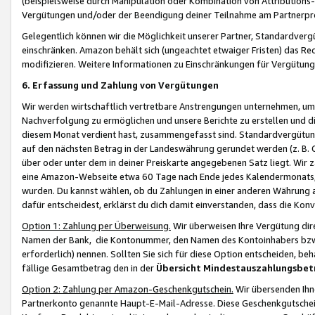
(beispielsweise durch Manipulation oder Kombination von Attributions-
Vergütungen und/oder der Beendigung deiner Teilnahme am Partnerp
Gelegentlich können wir die Möglichkeit unserer Partner, Standardv
einschränken. Amazon behält sich (ungeachtet etwaiger Fristen) das Re
modifizieren. Weitere Informationen zu Einschränkungen für Vergütung
6. Erfassung und Zahlung von Vergütungen
Wir werden wirtschaftlich vertretbare Anstrengungen unternehmen, um 
Nachverfolgung zu ermöglichen und unsere Berichte zu erstellen und di
diesem Monat verdient hast, zusammengefasst sind. Standardvergütung
auf den nächsten Betrag in der Landeswährung gerundet werden (z. B. C
über oder unter dem in deiner Preiskarte angegebenen Satz liegt. Wir
eine Amazon-Webseite etwa 60 Tage nach Ende jedes Kalendermonats, i
wurden. Du kannst wählen, ob du Zahlungen in einer anderen Währung
dafür entscheidest, erklärst du dich damit einverstanden, dass die K
Option 1: Zahlung per Überweisung.
Wir überweisen Ihre Vergütung dir
Namen der Bank, die Kontonummer, den Namen des Kontoinhabers bzw. a
erforderlich) nennen. Sollten Sie sich für diese Option entscheiden, be
fällige Gesamtbetrag den in der
Übersicht Mindestauszahlungsbet
Option 2: Zahlung per Amazon-Geschenkgutschein.
Wir übersenden Ihne
Partnerkonto genannte Haupt-E-Mail-Adresse. Diese Geschenkgutschei