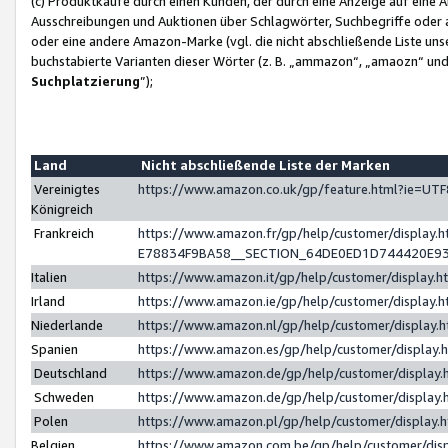
(c) Produktkäufe durch einen Kunden, der durch eine Anzeige auf eine 
Ausschreibungen und Auktionen über Schlagwörter, Suchbegriffe oder 
oder eine andere Amazon-Marke (vgl. die nicht abschließende Liste un
buchstabierte Varianten dieser Wörter (z. B. „ammazon“, „amaozn“ und „
Suchplatzierung
”);
Land
Nicht abschließende Liste der Marken
Vereinigtes
https://www.amazon.co.uk/gp/feature.html?ie=U
Königreich
Frankreich
https://www.amazon.fr/gp/help/customer/displa
E78834F9BA58__SECTION_64DE0ED1D744420E9
Italien
https://www.amazon.it/gp/help/customer/display
Irland
https://www.amazon.ie/gp/help/customer/displa
Niederlande
https://www.amazon.nl/gp/help/customer/display
Spanien
https://www.amazon.es/gp/help/customer/display
Deutschland
https://www.amazon.de/gp/help/customer/displa
Schweden
https://www.amazon.de/gp/help/customer/displa
Polen
https://www.amazon.pl/gp/help/customer/display
Belgien
https://www.amazon.com.be/gp/help/customer/d