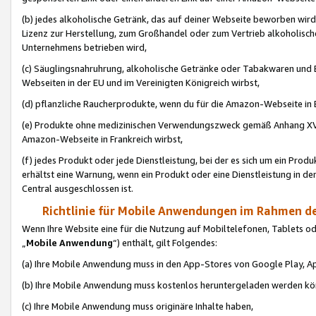
(b) jedes alkoholische Getränk, das auf deiner Webseite beworben wird
Lizenz zur Herstellung, zum Großhandel oder zum Vertrieb alkoholisch
Unternehmens betrieben wird,
(c) Säuglingsnahruhrung, alkoholische Getränke oder Tabakwaren und E
Webseiten in der EU und im Vereinigten Königreich wirbst,
(d) pflanzliche Raucherprodukte, wenn du für die Amazon-Webseite in B
(e) Produkte ohne medizinischen Verwendungszweck gemäß Anhang XVI 
Amazon-Webseite in Frankreich wirbst,
(f) jedes Produkt oder jede Dienstleistung, bei der es sich um ein Prod
erhältst eine Warnung, wenn ein Produkt oder eine Dienstleistung in de
Central ausgeschlossen ist.
Richtlinie für Mobile Anwendungen im Rahmen de
Wenn Ihre Website eine für die Nutzung auf Mobiltelefonen, Tablets 
„
Mobile Anwendung
“) enthält, gilt Folgendes:
(a) Ihre Mobile Anwendung muss in den App-Stores von Google Play, A
(b) Ihre Mobile Anwendung muss kostenlos heruntergeladen werden könn
(c) Ihre Mobile Anwendung muss originäre Inhalte haben,