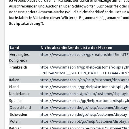
(c) Produktkäufe durch einen Kunden, der durch eine Anzeige auf eine 
Ausschreibungen und Auktionen über Schlagwörter, Suchbegriffe oder 
oder eine andere Amazon-Marke (vgl. die nicht abschließende Liste un
buchstabierte Varianten dieser Wörter (z. B. „ammazon“, „amaozn“ und „
Suchplatzierung
”);
Land
Nicht abschließende Liste der Marken
Vereinigtes
https://www.amazon.co.uk/gp/feature.html?ie=U
Königreich
Frankreich
https://www.amazon.fr/gp/help/customer/displa
E78834F9BA58__SECTION_64DE0ED1D744420E9
Italien
https://www.amazon.it/gp/help/customer/display
Irland
https://www.amazon.ie/gp/help/customer/displa
Niederlande
https://www.amazon.nl/gp/help/customer/display
Spanien
https://www.amazon.es/gp/help/customer/display
Deutschland
https://www.amazon.de/gp/help/customer/displa
Schweden
https://www.amazon.de/gp/help/customer/displa
Polen
https://www.amazon.pl/gp/help/customer/display
Belgien
https://www.amazon.com.be/gp/help/customer/d