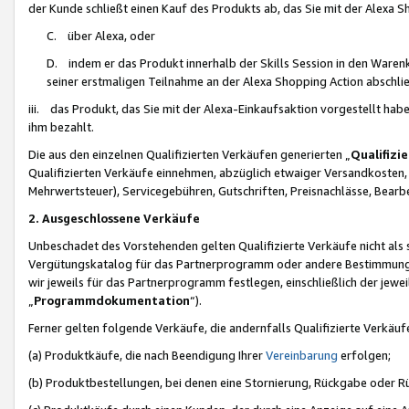
der Kunde schließt einen Kauf des Produkts ab, das Sie mit der Alexa 
C. über Alexa, oder
D. indem er das Produkt innerhalb der Skills Session in den Waren
seiner erstmaligen Teilnahme an der Alexa Shopping Action abschlie
iii. das Produkt, das Sie mit der Alexa-Einkaufsaktion vorgestellt ha
ihm bezahlt.
Die aus den einzelnen Qualifizierten Verkäufen generierten „
Qualifizi
Qualifizierten Verkäufe einnehmen, abzüglich etwaiger Versandkosten
Mehrwertsteuer), Servicegebühren, Gutschriften, Preisnachlässe, Bear
2. Ausgeschlossene Verkäufe
Unbeschadet des Vorstehenden gelten Qualifizierte Verkäufe nicht als
Vergütungskatalog für das Partnerprogramm oder andere Bestimmungen,
wir jeweils für das Partnerprogramm festlegen, einschließlich der jewe
„
Programmdokumentation
“).
Ferner gelten folgende Verkäufe, die andernfalls Qualifizierte Verkä
(a) Produktkäufe, die nach Beendigung Ihrer
Vereinbarung
erfolgen;
(b) Produktbestellungen, bei denen eine Stornierung, Rückgabe oder R