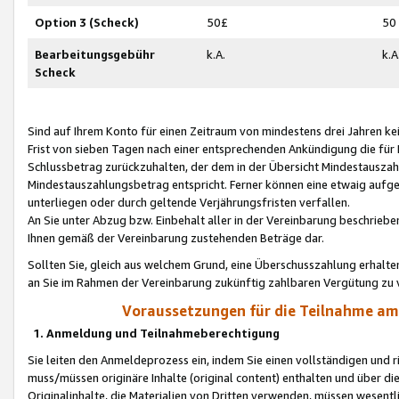
Option 3 (Scheck)
50£
50
Bearbeitungsgebühr
k.A.
k.A
Scheck
Sind auf Ihrem Konto für einen Zeitraum von mindestens drei Jahren kein
Frist von sieben Tagen nach einer entsprechenden Ankündigung die für
Schlussbetrag zurückzuhalten, der dem in der Übersicht Mindestausz
Mindestauszahlungsbetrag entspricht. Ferner können eine etwaig aufg
unterliegen oder durch geltende Verjährungsfristen verfallen.
An Sie unter Abzug bzw. Einbehalt aller in der Vereinbarung beschrieb
Ihnen gemäß der Vereinbarung zustehenden Beträge dar.
Sollten Sie, gleich aus welchem Grund, eine Überschusszahlung erhalte
an Sie im Rahmen der Vereinbarung zukünftig zahlbaren Vergütung zu 
Voraussetzungen für die Teilnahme a
1. Anmeldung und Teilnahmeberechtigung
Sie leiten den Anmeldeprozess ein, indem Sie einen vollständigen und 
muss/müssen originäre Inhalte (original content) enthalten und über d
Originalinhalte, die Materialien von Dritten verwenden, müssen wese