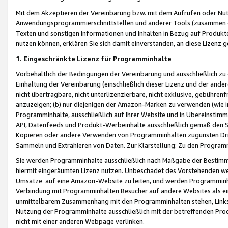
Mit dem Akzeptieren der Vereinbarung bzw. mit dem Aufrufen oder Nutz
Anwendungsprogrammierschnittstellen und anderer Tools (zusammen die
Texten und sonstigen Informationen und Inhalten in Bezug auf Produkte
nutzen können, erklären Sie sich damit einverstanden, an diese Lizenz 
1. Eingeschränkte Lizenz für Programminhalte
Vorbehaltlich der Bedingungen der Vereinbarung und ausschließlich z
Einhaltung der Vereinbarung (einschließlich dieser Lizenz und der ande
nicht übertragbare, nicht unterlizenzierbare, nicht exklusive, gebühren
anzuzeigen; (b) nur diejenigen der Amazon-Marken zu verwenden (wie in 
Programminhalte, ausschließlich auf Ihrer Website und in Übereinstimmu
API, Datenfeeds und Produkt-Werbeinhalte ausschließlich gemäß den Spe
Kopieren oder andere Verwenden von Programminhalten zugunsten Dri
Sammeln und Extrahieren von Daten. Zur Klarstellung: Zu den Program
Sie werden Programminhalte ausschließlich nach Maßgabe der Besti
hiermit eingeräumten Lizenz nutzen. Unbeschadet des Vorstehenden we
Umsätze auf eine Amazon-Website zu leiten, und werden Programminhal
Verbindung mit Programminhalten Besucher auf andere Websites als ein
unmittelbarem Zusammenhang mit den Programminhalten stehen, Links z
Nutzung der Programminhalte ausschließlich mit der betreffenden Pr
nicht mit einer anderen Webpage verlinken.