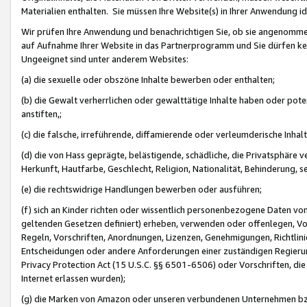
Materialien enthalten. Sie müssen Ihre Website(s) in Ihrer Anwendung ide
Wir prüfen Ihre Anwendung und benachrichtigen Sie, ob sie angenommen
auf Aufnahme Ihrer Website in das Partnerprogramm und Sie dürfen kei
Ungeeignet sind unter anderem Websites:
(a) die sexuelle oder obszöne Inhalte bewerben oder enthalten;
(b) die Gewalt verherrlichen oder gewalttätige Inhalte haben oder pot
anstiften,;
(c) die falsche, irreführende, diffamierende oder verleumderische Inha
(d) die von Hass geprägte, belästigende, schädliche, die Privatsphäre v
Herkunft, Hautfarbe, Geschlecht, Religion, Nationalität, Behinderung, 
(e) die rechtswidrige Handlungen bewerben oder ausführen;
(f) sich an Kinder richten oder wissentlich personenbezogene Daten vo
geltenden Gesetzen definiert) erheben, verwenden oder offenlegen, Vo
Regeln, Vorschriften, Anordnungen, Lizenzen, Genehmigungen, Richtlini
Entscheidungen oder andere Anforderungen einer zuständigen Regierung
Privacy Protection Act (15 U.S.C. §§ 6501-6506) oder Vorschriften, di
Internet erlassen wurden);
(g) die Marken von Amazon oder unseren verbundenen Unternehmen b