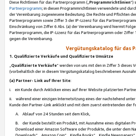
Diese Richtlinien für das Partnerprogramm („
Programmrichtlinien
“)
Partnerprogramm
; in diesen Programmrichtlinien verwendete und durch
der Vereinbarung zugewiesene Bedeutung. Die Rechte und Pflichten de
Partnerprogramm sowie Ziffer 3 der IP-Lizenz für das Partnerprogram
Einschränkung von Ziffer 6 Abs. (a) der Vereinbarung wird hiermit Fol
Partnerprogramm, die IP-Lizenz für das Partnerprogramm oder Ziffer 1
gegen die Vereinbarung.
Vergütungskatalog für das 
1. Qualifizierte Verkäufe und Qualifizierte Umsätze
„
Qualifizierte Verkäufe
“ werden von uns mit den in Ziffer 3 diese
(vorbehaltlich der in diesem Vergütungskatalog beschriebenen Ausnah
(a) Partner- Link auf Ihrer Site
:
i. ein Kunde durch Anklicken eines auf Ihrer Website platzierten Part
ii. während einer einzigen Internetsitzung eines der nachstehend unter (i)
Kunde den Partner-Link anklickt und mit dem zuerst eintretenden der f
A. Ablauf von 24 Stunden seit dem Klick,
B. der Kunde bestellt ein Produkt, mit Ausnahme eines digitalen P
Download einer Amazon Software oder Produkte, die unter dem N
Downloads“, „Amazon Coin“, „Kindle Books“, „Kindle Newspapers“, „