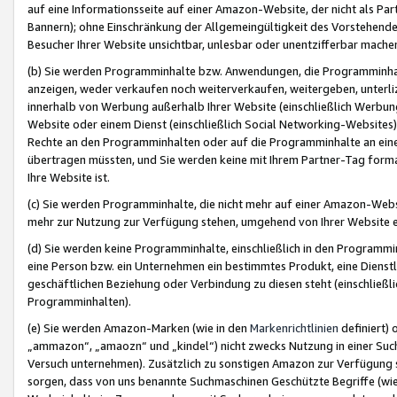
auf eine Informationsseite auf einer Amazon-Website, der nicht als Part
Bannern); ohne Einschränkung der Allgemeingültigkeit des Vorstehende
Besucher Ihrer Website unsichtbar, unlesbar oder unentzifferbar mache
(b) Sie werden Programminhalte bzw. Anwendungen, die Programminhalt
anzeigen, weder verkaufen noch weiterverkaufen, weitergeben, unterli
innerhalb von Werbung außerhalb Ihrer Website (einschließlich Werbun
Website oder einem Dienst (einschließlich Social Networking-Website
Rechte an den Programminhalten oder auf die Programminhalte an eine a
übertragen müssten, und Sie werden keine mit Ihrem Partner-Tag formati
Ihre Website ist.
(c) Sie werden Programminhalte, die nicht mehr auf einer Amazon-Websit
mehr zur Nutzung zur Verfügung stehen, umgehend von Ihrer Website e
(d) Sie werden keine Programminhalte, einschließlich in den Programmin
eine Person bzw. ein Unternehmen ein bestimmtes Produkt, eine Dienstle
geschäftlichen Beziehung oder Verbindung zu diesen steht (einschließli
Programminhalten).
(e) Sie werden Amazon-Marken (wie in den
Markenrichtlinien
definiert) 
„ammazon“, „amaozn“ und „kindel“) nicht zwecks Nutzung in einer Suc
Versuch unternehmen). Zusätzlich zu sonstigen Amazon zur Verfügung 
sorgen, dass von uns benannte Suchmaschinen Geschützte Begriffe (wie 