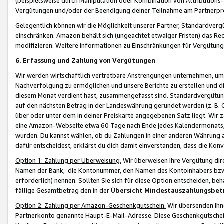
(beispielsweise durch Manipulation oder Kombination von Attributions-
Vergütungen und/oder der Beendigung deiner Teilnahme am Partnerp
Gelegentlich können wir die Möglichkeit unserer Partner, Standardv
einschränken. Amazon behält sich (ungeachtet etwaiger Fristen) das Re
modifizieren. Weitere Informationen zu Einschränkungen für Vergütung
6. Erfassung und Zahlung von Vergütungen
Wir werden wirtschaftlich vertretbare Anstrengungen unternehmen, um 
Nachverfolgung zu ermöglichen und unsere Berichte zu erstellen und di
diesem Monat verdient hast, zusammengefasst sind. Standardvergütung
auf den nächsten Betrag in der Landeswährung gerundet werden (z. B. C
über oder unter dem in deiner Preiskarte angegebenen Satz liegt. Wir
eine Amazon-Webseite etwa 60 Tage nach Ende jedes Kalendermonats, i
wurden. Du kannst wählen, ob du Zahlungen in einer anderen Währung
dafür entscheidest, erklärst du dich damit einverstanden, dass die K
Option 1: Zahlung per Überweisung.
Wir überweisen Ihre Vergütung dir
Namen der Bank, die Kontonummer, den Namen des Kontoinhabers bzw. a
erforderlich) nennen. Sollten Sie sich für diese Option entscheiden, be
fällige Gesamtbetrag den in der
Übersicht Mindestauszahlungsbet
Option 2: Zahlung per Amazon-Geschenkgutschein.
Wir übersenden Ihne
Partnerkonto genannte Haupt-E-Mail-Adresse. Diese Geschenkgutschei