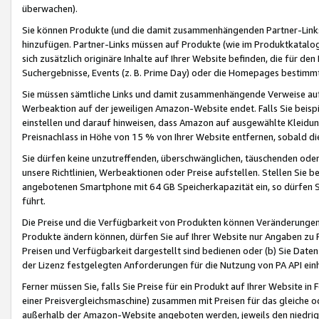
überwachen).
Sie können Produkte (und die damit zusammenhängenden Partner-Links)
hinzufügen. Partner-Links müssen auf Produkte (wie im Produktkatalog de
sich zusätzlich originäre Inhalte auf Ihrer Website befinden, die für 
Suchergebnisse, Events (z. B. Prime Day) oder die Homepages bestimmte
Sie müssen sämtliche Links und damit zusammenhängende Verweise auf z
Werbeaktion auf der jeweiligen Amazon-Website endet. Falls Sie beisp
einstellen und darauf hinweisen, dass Amazon auf ausgewählte Kleidun
Preisnachlass in Höhe von 15 % von Ihrer Website entfernen, sobald di
Sie dürfen keine unzutreffenden, überschwänglichen, täuschenden od
unsere Richtlinien, Werbeaktionen oder Preise aufstellen. Stellen Sie 
angebotenen Smartphone mit 64 GB Speicherkapazität ein, so dürfen S
führt.
Die Preise und die Verfügbarkeit von Produkten können Veränderungen 
Produkte ändern können, dürfen Sie auf Ihrer Website nur Angaben zu P
Preisen und Verfügbarkeit dargestellt sind bedienen oder (b) Sie Daten
der Lizenz festgelegten Anforderungen für die Nutzung von PA API einh
Ferner müssen Sie, falls Sie Preise für ein Produkt auf Ihrer Website in 
einer Preisvergleichsmaschine) zusammen mit Preisen für das gleiche o
außerhalb der Amazon-Website angeboten werden, jeweils den niedrigst