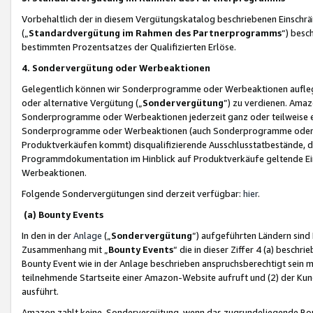
Vorbehaltlich der in diesem Vergütungskatalog beschriebenen Einschr
(„
Standardvergütung im Rahmen des Partnerprogramms
“) besc
bestimmten Prozentsatzes der Qualifizierten Erlöse.
4. Sondervergütung oder Werbeaktionen
Gelegentlich können wir Sonderprogramme oder Werbeaktionen auflegen,
oder alternative Vergütung („
Sondervergütung
”) zu verdienen. Amazo
Sonderprogramme oder Werbeaktionen jederzeit ganz oder teilweise einz
Sonderprogramme oder Werbeaktionen (auch Sonderprogramme oder We
Produktverkäufen kommt) disqualifizierende Ausschlusstatbestände, di
Programmdokumentation im Hinblick auf Produktverkäufe geltende E
Werbeaktionen.
Folgende Sondervergütungen sind derzeit verfügbar:
hier
.
(a) Bounty Events
In den in der
Anlage
(„
Sondervergütung
“) aufgeführten Ländern sind
Zusammenhang mit „
Bounty Events
“ die in dieser Ziffer 4 (a) besch
Bounty Event wie in der Anlage beschrieben anspruchsberechtigt sein mu
teilnehmende Startseite einer Amazon-Website aufruft und (2) der Kun
ausführt.
Amazon zahlt keine Sondervergütung, wenn das zugrundeliegende Boun