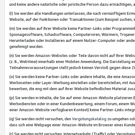
und keine andere natürliche oder juristische Person dazu ermächtigen, a
(l) Sie werden alle Handlungen unterlassen, die nach vernünftigem Erme
Website, auf der Funktionen oder Transaktionen (zum Beispiel suchen, s
(m) Sie werden auf Ihrer Website keine Partner-Links oder Programmin
Spionagesoftware, Schadsoftware, Computerviren, Würmern, Trojaner
Herunterladen oder Installieren auf einem Nutzer-Computer oder ande
genehmigt wurden.
(n) Sie werden Amazon-Websites oder Teile davon nicht auf Ihrer Websi
(z. B., WebView) innerhalb einer Mobilen Anwendung. Die Darstellung ein
Teilnahmevoraussetzungen stellt jedoch keinen Verstoß gegen diese Zif
(o) Sie werden keine Partner-Links oder andere Inhalte, die eine Am
Werbeseiten oder Layer-Werbung einstellen oder bereitstellen, mit Au
bewerben, die eng mit dem auf Ihrer Website befindlichen Material z
(p) Sie werden in Inhalte, die Sie auf einer Amazon-Website platzier
Werbediensten oder in einer Kundenbewertung, einem Forum, einem Wun
einer Amazon-Website verfügbaren Kontext) keine Partner-Links integr
(q) Sie werden nicht versuchen, den
Vergütungskatalog
zu umgehen oder
dass sich eine Webpage einer Amazon-Website im Browser eines Kunden 
(r) Sie werden nicht versuchen, Internetverkehr (Traffic) oder Vergü