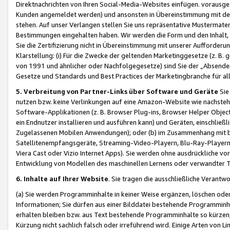
Direktnachrichten von Ihren Social-Media-Websites einfügen. vorausg
Kunden angemeldet werden) und ansonsten in Übereinstimmung mit der
stehen. Auf unser Verlangen stellen Sie uns repräsentative Mustermater
Bestimmungen eingehalten haben. Wir werden die Form und den Inhalt, di
Sie die Zertifizierung nicht in Übereinstimmung mit unserer Aufforderu
Klarstellung: (i) Für die Zwecke der geltenden Marketinggesetze (z. 
von 1991 und ähnlicher oder Nachfolgegesetze) sind Sie der „Absender“ j
Gesetze und Standards und Best Practices der Marketingbranche für 
5. Verbreitung von Partner-Links über Software und Geräte
Sie
nutzen bzw. keine Verlinkungen auf eine Amazon-Website wie nachsteh
Software-Applikationen (z. B. Browser Plug-ins, Browser Helper Objec
ein Endnutzer installieren und ausführen kann) und Geräten, einschlie
Zugelassenen Mobilen Anwendungen); oder (b) im Zusammenhang mit bzw.
Satellitenempfangsgeräte, Streaming-Video-Playern, Blu-Ray-Playern 
Viera Cast oder Vizio Internet Apps). Sie werden ohne ausdrückliche v
Entwicklung von Modellen des maschinellen Lernens oder verwandter 
6. Inhalte auf Ihrer Website
. Sie tragen die ausschließliche Verantwo
(a) Sie werden Programminhalte in keiner Weise ergänzen, löschen oder
Informationen; Sie dürfen aus einer Bilddatei bestehende Programminhal
erhalten bleiben bzw. aus Text bestehende Programminhalte so kürzen, 
Kürzung nicht sachlich falsch oder irreführend wird. Einige Arten von L