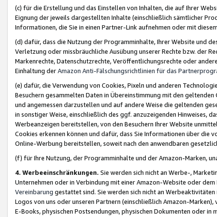
(c) für die Erstellung und das Einstellen von Inhalten, die auf Ihrer We
Eignung der jeweils dargestellten Inhalte (einschließlich sämtlicher 
Informationen, die Sie in einen Partner-Link aufnehmen oder mit diese
(d) dafür, dass die Nutzung der Programminhalte, Ihrer Website und des 
Verletzung oder missbräuchliche Ausübung unserer Rechte bzw. der Recht
Markenrechte, Datenschutzrechte, Veröffentlichungsrechte oder anderer
Einhaltung der
Amazon Anti-Fälschungsrichtlinien für das Partnerpro
(e) dafür, die Verwendung von Cookies, Pixeln und anderen Technologien
Besuchern gesammelten Daten in Übereinstimmung mit den geltenden Ge
und angemessen darzustellen und auf andere Weise die geltenden geset
in sonstiger Weise, einschließlich des ggf. anzuzeigenden Hinweises, d
Werbeanzeigen bereitstellen, von den Besuchern Ihrer Website unmitte
Cookies erkennen können und dafür, dass Sie Informationen über die v
Online-Werbung bereitstellen, soweit nach den anwendbaren gesetzlic
(f) für Ihre Nutzung, der Programminhalte und der Amazon-Marken, u
4. Werbeeinschränkungen.
Sie werden sich nicht an Werbe-, Market
Unternehmen oder in Verbindung mit einer Amazon-Website oder dem Pa
Vereinbarung
gestattet sind. Sie werden sich nicht an Werbeaktivitäten
Logos von uns oder unseren Partnern (einschließlich Amazon-Marken), 
E-Books, physischen Postsendungen, physischen Dokumenten oder in 