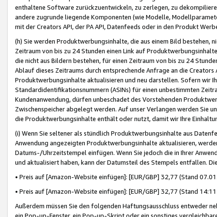
enthaltene Software zurückzuentwickeln, zu zerlegen, zu dekompilier
andere zugrunde liegende Komponenten (wie Modelle, Modellparameter
mit der Creators API, der PA API, Datenfeeds oder in den Produkt Werb
(h) Sie werden Produktwerbungsinhalte, die aus einem Bild bestehen, ni
Zeitraum von bis zu 24 Stunden einen Link auf Produktwerbungsinhalte
die nicht aus Bildern bestehen, für einen Zeitraum von bis zu 24 Stund
Ablauf dieses Zeitraums durch entsprechende Anfrage an die Creators 
Produktwerbungsinhalte aktualisieren und neu darstellen. Sofern wir Ih
Standardidentifikationsnummern (ASINs) für einen unbestimmten Zeitra
Kundenanwendung, dürfen unbeschadet des Vorstehenden Produktwerbu
Zwischenspeicher abgelegt werden. Auf unser Verlangen werden Sie un
die Produktwerbungsinhalte enthält oder nutzt, damit wir Ihre Einhalt
(i) Wenn Sie seltener als stündlich Produktwerbungsinhalte aus Datenfe
Anwendung angezeigten Produktwerbungsinhalte aktualisieren, werden 
Datums-/Uhrzeitstempel einfügen. Wenn Sie jedoch die in Ihrer Anwe
und aktualisiert haben, kann der Datumsteil des Stempels entfallen. Dies
• Preis auf [Amazon-Website einfügen]: [EUR/GBP] 32,77 (Stand 07.01.
• Preis auf [Amazon-Website einfügen]: [EUR/GBP] 32,77 (Stand 14:11 
Außerdem müssen Sie den folgenden Haftungsausschluss entweder neb
ein Pop-up-Fenster, ein Pop-up-Skript oder ein sonstiges vergleichba