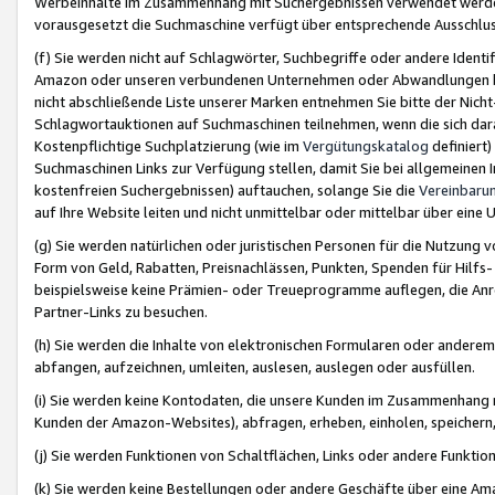
Werbeinhalte im Zusammenhang mit Suchergebnissen verwendet werden,
vorausgesetzt die Suchmaschine verfügt über entsprechende Ausschlu
(f) Sie werden nicht auf Schlagwörter, Suchbegriffe oder andere Ident
Amazon oder unseren verbundenen Unternehmen oder Abwandlungen bzw
nicht abschließende Liste unserer Marken entnehmen Sie bitte der Nich
Schlagwortauktionen auf Suchmaschinen teilnehmen, wenn die sich da
Kostenpflichtige Suchplatzierung (wie im
Vergütungskatalog
definiert
Suchmaschinen Links zur Verfügung stellen, damit Sie bei allgemeinen I
kostenfreien Suchergebnissen) auftauchen, solange Sie die
Vereinbaru
auf Ihre Website leiten und nicht unmittelbar oder mittelbar über eine
(g) Sie werden natürlichen oder juristischen Personen für die Nutzung 
Form von Geld, Rabatten, Preisnachlässen, Punkten, Spenden für Hilfs
beispielsweise keine Prämien- oder Treueprogramme auflegen, die Anrei
Partner-Links zu besuchen.
(h) Sie werden die Inhalte von elektronischen Formularen oder anderem M
abfangen, aufzeichnen, umleiten, auslesen, auslegen oder ausfüllen.
(i) Sie werden keine Kontodaten, die unsere Kunden im Zusammenhang 
Kunden der Amazon-Websites), abfragen, erheben, einholen, speichern,
(j) Sie werden Funktionen von Schaltflächen, Links oder andere Funkti
(k) Sie werden keine Bestellungen oder andere Geschäfte über eine Ama