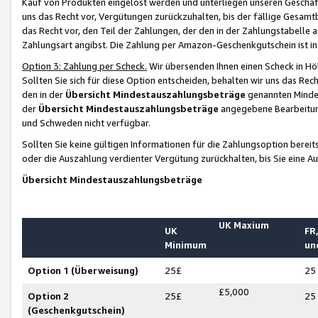
Kauf von Produkten eingelöst werden und unterliegen unseren Geschäf
uns das Recht vor, Vergütungen zurückzuhalten, bis der fällige Gesamt
das Recht vor, den Teil der Zahlungen, der den in der Zahlungstabelle 
Zahlungsart angibst. Die Zahlung per Amazon-Geschenkgutschein ist in
Option 3: Zahlung per Scheck.
Wir übersenden Ihnen einen Scheck in Höh
Sollten Sie sich für diese Option entscheiden, behalten wir uns das Rec
den in der
Übersicht Mindestauszahlungsbeträge
genannten Mindest
der
Übersicht Mindestauszahlungsbeträge
angegebene Bearbeitung
und Schweden nicht verfügbar.
Sollten Sie keine gültigen Informationen für die Zahlungsoption bereit
oder die Auszahlung verdienter Vergütung zurückhalten, bis Sie eine A
Übersicht Mindestauszahlungsbeträge
UK Maxium
UK
FR,
Minimum
un
Option 1 (Überweisung)
25£
25
£5,000
Option 2
25£
25
(Geschenkgutschein)