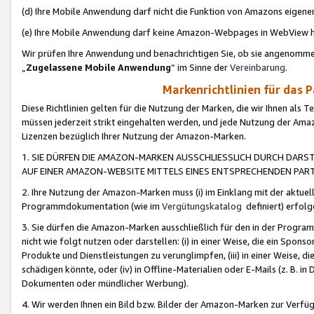
(d) Ihre Mobile Anwendung darf nicht die Funktion von Amazons eige
(e) Ihre Mobile Anwendung darf keine Amazon-Webpages in WebView 
Wir prüfen Ihre Anwendung und benachrichtigen Sie, ob sie angenomm
„
Zugelassene Mobile Anwendung
“ im Sinne der
Vereinbarung
.
Markenrichtlinien für das 
Diese Richtlinien gelten für die Nutzung der Marken, die wir Ihnen als 
müssen jederzeit strikt eingehalten werden, und jede Nutzung der Ama
Lizenzen bezüglich Ihrer Nutzung der Amazon-Marken.
1. SIE DÜRFEN DIE AMAZON-MARKEN AUSSCHLIESSLICH DURCH DARS
AUF EINER AMAZON-WEBSITE MITTELS EINES ENTSPRECHENDEN PART
2. Ihre Nutzung der Amazon-Marken muss (i) im Einklang mit der aktuells
Programmdokumentation (wie im
Vergütungskatalog
definiert) erfolg
3. Sie dürfen die Amazon-Marken ausschließlich für den in der Progr
nicht wie folgt nutzen oder darstellen: (i) in einer Weise, die ein Spo
Produkte und Dienstleistungen zu verunglimpfen, (iii) in einer Weise
schädigen könnte, oder (iv) in Offline-Materialien oder E-Mails (z. B.
Dokumenten oder mündlicher Werbung).
4. Wir werden Ihnen ein Bild bzw. Bilder der Amazon-Marken zur Verfüg