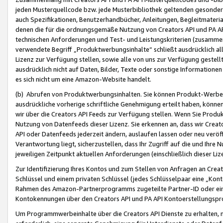
jeden Musterquellcode bzw. jede Musterbibliothek geltenden gesonder
auch Spezifikationen, Benutzerhandbücher, Anleitungen, Begleitmaterial
denen die für die ordnungsgemäße Nutzung von Creators API und PA A
technischen Anforderungen und Test- und Leistungskriterien (zusammen
verwendete Begriff „Produktwerbungsinhalte“ schließt ausdrücklich al
Lizenz zur Verfügung stellen, sowie alle von uns zur Verfügung gestel
ausdrücklich nicht auf Daten, Bilder, Texte oder sonstige Informatione
es sich nicht um eine Amazon-Website handelt.
(b) Abrufen von Produktwerbungsinhalten. Sie können Produkt-Werbein
ausdrückliche vorherige schriftliche Genehmigung erteilt haben, könn
wir über die Creators API Feeds zur Verfügung stellen. Wenn Sie Produk
Nutzung von Datenfeeds dieser Lizenz. Sie erkennen an, dass wir Creat
API oder Datenfeeds jederzeit ändern, auslaufen lassen oder neu veröffe
Verantwortung liegt, sicherzustellen, dass Ihr Zugriff auf die und Ihr
jeweiligen Zeitpunkt aktuellen Anforderungen (einschließlich dieser Liz
Zur Identifizierung Ihres Kontos und zum Stellen von Anfragen an Crea
Schlüssel und einem privaten Schlüssel (jedes Schlüsselpaar eine „Kon
Rahmen des Amazon-Partnerprogramms zugeteilte Partner-ID oder ein
Kontokennungen über den Creators API und PA API Kontoerstellungspro
Um Programmwerbeinhalte über die Creators API Dienste zu erhalten, m