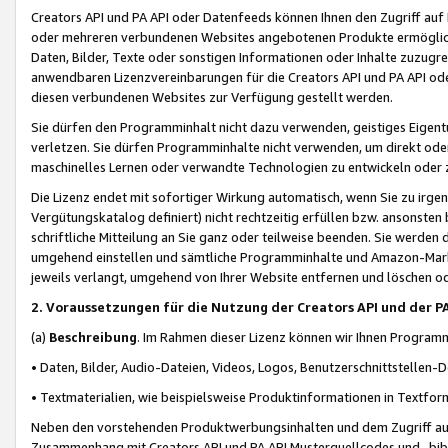
Creators API und PA API oder Datenfeeds können Ihnen den Zugriff auf D
oder mehreren verbundenen Websites angebotenen Produkte ermögliche
Daten, Bilder, Texte oder sonstigen Informationen oder Inhalte zuzugre
anwendbaren Lizenzvereinbarungen für die Creators API und PA API od
diesen verbundenen Websites zur Verfügung gestellt werden.
Sie dürfen den Programminhalt nicht dazu verwenden, geistiges Eigent
verletzen. Sie dürfen Programminhalte nicht verwenden, um direkt ode
maschinelles Lernen oder verwandte Technologien zu entwickeln oder zu
Die Lizenz endet mit sofortiger Wirkung automatisch, wenn Sie zu irg
Vergütungskatalog definiert) nicht rechtzeitig erfüllen bzw. ansonsten
schriftliche Mitteilung an Sie ganz oder teilweise beenden. Sie werden
umgehend einstellen und sämtliche Programminhalte und Amazon-Marke
jeweils verlangt, umgehend von Ihrer Website entfernen und löschen od
2. Voraussetzungen für die Nutzung der Creators API und der P
(a)
Beschreibung
. Im Rahmen dieser Lizenz können wir Ihnen Programmi
• Daten, Bilder, Audio-Dateien, Videos, Logos, Benutzerschnittstellen-
• Textmaterialien, wie beispielsweise Produktinformationen in Textfor
Neben den vorstehenden Produktwerbungsinhalten und dem Zugriff auf 
Zusammenhang mit Creators API und PA API Musterquellcodes und -bibli