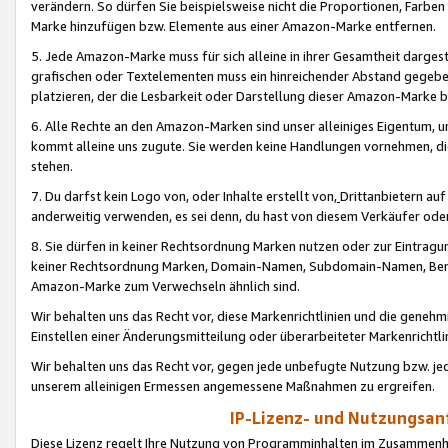
verändern. So dürfen Sie beispielsweise nicht die Proportionen, Farb
Marke hinzufügen bzw. Elemente aus einer Amazon-Marke entfernen.
5. Jede Amazon-Marke muss für sich alleine in ihrer Gesamtheit darge
grafischen oder Textelementen muss ein hinreichender Abstand gegebe
platzieren, der die Lesbarkeit oder Darstellung dieser Amazon-Marke b
6. Alle Rechte an den Amazon-Marken sind unser alleiniges Eigentum, 
kommt alleine uns zugute. Sie werden keine Handlungen vornehmen, 
stehen.
7. Du darfst kein Logo von, oder Inhalte erstellt von,
Drittanbietern au
anderweitig verwenden, es sei denn, du hast von diesem Verkäufer oder
8. Sie dürfen in keiner Rechtsordnung Marken nutzen oder zur Eintragu
keiner Rechtsordnung Marken, Domain-Namen, Subdomain-Namen, Benu
Amazon-Marke zum Verwechseln ähnlich sind.
Wir behalten uns das Recht vor, diese Markenrichtlinien und die gene
Einstellen einer Änderungsmitteilung oder überarbeiteter Markenricht
Wir behalten uns das Recht vor, gegen jede unbefugte Nutzung bzw. jede 
unserem alleinigen Ermessen angemessene Maßnahmen zu ergreifen.
IP-Lizenz- und Nutzungsan
Diese Lizenz regelt Ihre Nutzung von Programminhalten im Zusammen