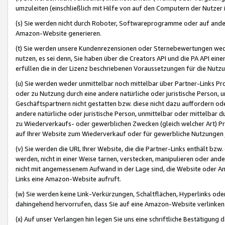
umzuleiten (einschließlich mit Hilfe von auf den Computern der Nutzer i
(s) Sie werden nicht durch Roboter, Softwareprogramme oder auf andere
Amazon-Website generieren.
(t) Sie werden unsere Kundenrezensionen oder Sternebewertungen wed
nutzen, es sei denn, Sie haben über die Creators API und die PA API e
erfüllen die in der Lizenz beschriebenen Voraussetzungen für die Nutzu
(u) Sie werden weder unmittelbar noch mittelbar über Partner-Links P
oder zu Nutzung durch eine andere natürliche oder juristische Person,
Geschäftspartnern nicht gestatten bzw. diese nicht dazu auffordern od
andere natürliche oder juristische Person, unmittelbar oder mittelbar
zu Wiederverkaufs- oder gewerblichen Zwecken (gleich welcher Art) 
auf Ihrer Website zum Wiederverkauf oder für gewerbliche Nutzungen 
(v) Sie werden die URL Ihrer Website, die die Partner-Links enthält b
werden, nicht in einer Weise tarnen, verstecken, manipulieren oder and
nicht mit angemessenem Aufwand in der Lage sind, die Website oder A
Links eine Amazon-Website aufruft.
(w) Sie werden keine Link-Verkürzungen, Schaltflächen, Hyperlinks ode
dahingehend hervorrufen, dass Sie auf eine Amazon-Website verlinken
(x) Auf unser Verlangen hin legen Sie uns eine schriftliche Bestätigung