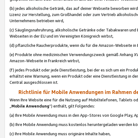
(b) jedes alkoholische Getränk, das auf deiner Webseite beworben wird
Lizenz zur Herstellung, zum Großhandel oder zum Vertrieb alkoholisch
Unternehmens betrieben wird,
(c) Säuglingsnahruhrung, alkoholische Getränke oder Tabakwaren und E
Webseiten in der EU und im Vereinigten Königreich wirbst,
(d) pflanzliche Raucherprodukte, wenn du für die Amazon-Webseite in B
(e) Produkte ohne medizinischen Verwendungszweck gemäß Anhang XVI 
Amazon-Webseite in Frankreich wirbst,
(f) jedes Produkt oder jede Dienstleistung, bei der es sich um ein Prod
erhältst eine Warnung, wenn ein Produkt oder eine Dienstleistung in de
Central ausgeschlossen ist.
Richtlinie für Mobile Anwendungen im Rahmen de
Wenn Ihre Website eine für die Nutzung auf Mobiltelefonen, Tablets 
„
Mobile Anwendung
“) enthält, gilt Folgendes:
(a) Ihre Mobile Anwendung muss in den App-Stores von Google Play, A
(b) Ihre Mobile Anwendung muss kostenlos heruntergeladen werden könn
(c) Ihre Mobile Anwendung muss originäre Inhalte haben,