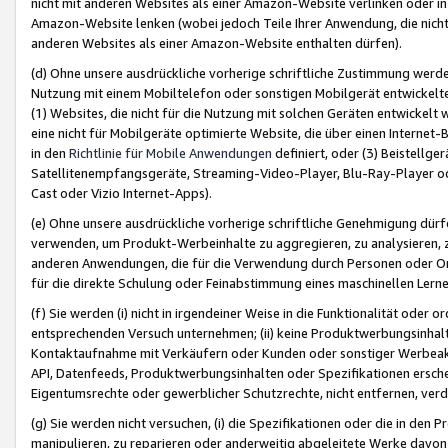
nicht mit anderen Websites als einer Amazon-Website verlinken oder i
Amazon-Website lenken (wobei jedoch Teile Ihrer Anwendung, die nich
anderen Websites als einer Amazon-Website enthalten dürfen).
(d) Ohne unsere ausdrückliche vorherige schriftliche Zustimmung werd
Nutzung mit einem Mobiltelefon oder sonstigen Mobilgerät entwickelt
(1) Websites, die nicht für die Nutzung mit solchen Geräten entwickelt
eine nicht für Mobilgeräte optimierte Website, die über einen Interne
in den
Richtlinie für Mobile Anwendungen
definiert, oder (3) Beistellge
Satellitenempfangsgeräte, Streaming-Video-Player, Blu-Ray-Player ode
Cast oder Vizio Internet-Apps).
(e) Ohne unsere ausdrückliche vorherige schriftliche Genehmigung dürfe
verwenden, um Produkt-Werbeinhalte zu aggregieren, zu analysieren, 
anderen Anwendungen, die für die Verwendung durch Personen oder Or
für die direkte Schulung oder Feinabstimmung eines maschinellen Lern
(f) Sie werden (i) nicht in irgendeiner Weise in die Funktionalität ode
entsprechenden Versuch unternehmen; (ii) keine Produktwerbungsinha
Kontaktaufnahme mit Verkäufern oder Kunden oder sonstiger Werbeaktiv
API, Datenfeeds, Produktwerbungsinhalten oder Spezifikationen erschei
Eigentumsrechte oder gewerblicher Schutzrechte, nicht entfernen, verd
(g) Sie werden nicht versuchen, (i) die Spezifikationen oder die in de
manipulieren, zu reparieren oder anderweitig abgeleitete Werke davon z