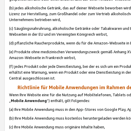
(b) jedes alkoholische Getränk, das auf deiner Webseite beworben wird
Lizenz zur Herstellung, zum Großhandel oder zum Vertrieb alkoholisch
Unternehmens betrieben wird,
(c) Säuglingsnahruhrung, alkoholische Getränke oder Tabakwaren und E
Webseiten in der EU und im Vereinigten Königreich wirbst,
(d) pflanzliche Raucherprodukte, wenn du für die Amazon-Webseite in B
(e) Produkte ohne medizinischen Verwendungszweck gemäß Anhang XVI 
Amazon-Webseite in Frankreich wirbst,
(f) jedes Produkt oder jede Dienstleistung, bei der es sich um ein Prod
erhältst eine Warnung, wenn ein Produkt oder eine Dienstleistung in de
Central ausgeschlossen ist.
Richtlinie für Mobile Anwendungen im Rahmen de
Wenn Ihre Website eine für die Nutzung auf Mobiltelefonen, Tablets 
„
Mobile Anwendung
“) enthält, gilt Folgendes:
(a) Ihre Mobile Anwendung muss in den App-Stores von Google Play, A
(b) Ihre Mobile Anwendung muss kostenlos heruntergeladen werden könn
(c) Ihre Mobile Anwendung muss originäre Inhalte haben,