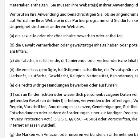
Materialien enthalten. Sie müssen Ihre Website(s) in Ihrer Anwendung ide
Wir prüfen Ihre Anwendung und benachrichtigen Sie, ob sie angenommen
auf Aufnahme Ihrer Website in das Partnerprogramm und Sie dürfen kei
Ungeeignet sind unter anderem Websites:
(a) die sexuelle oder obszöne Inhalte bewerben oder enthalten;
(b) die Gewalt verherrlichen oder gewalttätige Inhalte haben oder pot
anstiften,;
(c) die falsche, irreführende, diffamierende oder verleumderische Inha
(d) die von Hass geprägte, belästigende, schädliche, die Privatsphäre v
Herkunft, Hautfarbe, Geschlecht, Religion, Nationalität, Behinderung, 
(e) die rechtswidrige Handlungen bewerben oder ausführen;
(f) sich an Kinder richten oder wissentlich personenbezogene Daten vo
geltenden Gesetzen definiert) erheben, verwenden oder offenlegen, Vo
Regeln, Vorschriften, Anordnungen, Lizenzen, Genehmigungen, Richtlini
Entscheidungen oder andere Anforderungen einer zuständigen Regierung
Privacy Protection Act (15 U.S.C. §§ 6501-6506) oder Vorschriften, di
Internet erlassen wurden);
(g) die Marken von Amazon oder unseren verbundenen Unternehmen b