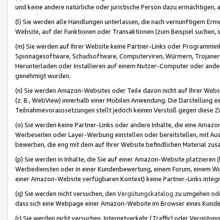
und keine andere natürliche oder juristische Person dazu ermächtigen, a
(l) Sie werden alle Handlungen unterlassen, die nach vernünftigem Erme
Website, auf der Funktionen oder Transaktionen (zum Beispiel suchen, s
(m) Sie werden auf Ihrer Website keine Partner-Links oder Programmin
Spionagesoftware, Schadsoftware, Computerviren, Würmern, Trojaner
Herunterladen oder Installieren auf einem Nutzer-Computer oder ande
genehmigt wurden.
(n) Sie werden Amazon-Websites oder Teile davon nicht auf Ihrer Websi
(z. B., WebView) innerhalb einer Mobilen Anwendung. Die Darstellung ein
Teilnahmevoraussetzungen stellt jedoch keinen Verstoß gegen diese Zif
(o) Sie werden keine Partner-Links oder andere Inhalte, die eine Am
Werbeseiten oder Layer-Werbung einstellen oder bereitstellen, mit Au
bewerben, die eng mit dem auf Ihrer Website befindlichen Material z
(p) Sie werden in Inhalte, die Sie auf einer Amazon-Website platzier
Werbediensten oder in einer Kundenbewertung, einem Forum, einem Wun
einer Amazon-Website verfügbaren Kontext) keine Partner-Links integr
(q) Sie werden nicht versuchen, den
Vergütungskatalog
zu umgehen oder
dass sich eine Webpage einer Amazon-Website im Browser eines Kunden 
(r) Sie werden nicht versuchen, Internetverkehr (Traffic) oder Vergü