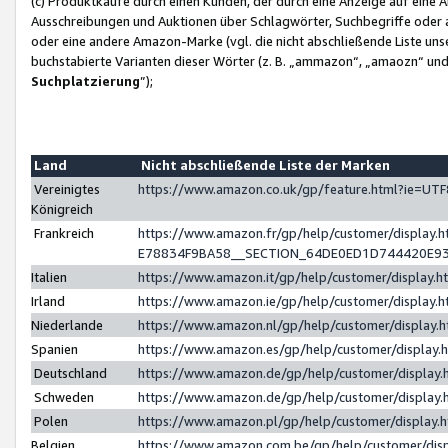
(c) Produktkäufe durch einen Kunden, der durch eine Anzeige auf eine 
Ausschreibungen und Auktionen über Schlagwörter, Suchbegriffe oder 
oder eine andere Amazon-Marke (vgl. die nicht abschließende Liste un
buchstabierte Varianten dieser Wörter (z. B. „ammazon“, „amaozn“ und „
Suchplatzierung
”);
Land
Nicht abschließende Liste der Marken
Vereinigtes
https://www.amazon.co.uk/gp/feature.html?ie=U
Königreich
Frankreich
https://www.amazon.fr/gp/help/customer/displa
E78834F9BA58__SECTION_64DE0ED1D744420E9
Italien
https://www.amazon.it/gp/help/customer/display
Irland
https://www.amazon.ie/gp/help/customer/displa
Niederlande
https://www.amazon.nl/gp/help/customer/display
Spanien
https://www.amazon.es/gp/help/customer/display
Deutschland
https://www.amazon.de/gp/help/customer/displa
Schweden
https://www.amazon.de/gp/help/customer/displa
Polen
https://www.amazon.pl/gp/help/customer/display
Belgien
https://www.amazon.com.be/gp/help/customer/d