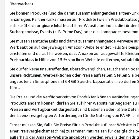
überwachen).
Sie können Produkte (und die damit zusammenhängenden Partner-Links)
hinzufügen. Partner-Links müssen auf Produkte (wie im Produktkatalog de
sich zusätzlich originäre Inhalte auf Ihrer Website befinden, die für 
Suchergebnisse, Events (z. B. Prime Day) oder die Homepages bestimmte
Sie müssen sämtliche Links und damit zusammenhängende Verweise auf z
Werbeaktion auf der jeweiligen Amazon-Website endet. Falls Sie beisp
einstellen und darauf hinweisen, dass Amazon auf ausgewählte Kleidun
Preisnachlass in Höhe von 15 % von Ihrer Website entfernen, sobald di
Sie dürfen keine unzutreffenden, überschwänglichen, täuschenden od
unsere Richtlinien, Werbeaktionen oder Preise aufstellen. Stellen Sie 
angebotenen Smartphone mit 64 GB Speicherkapazität ein, so dürfen S
führt.
Die Preise und die Verfügbarkeit von Produkten können Veränderungen 
Produkte ändern können, dürfen Sie auf Ihrer Website nur Angaben zu P
Preisen und Verfügbarkeit dargestellt sind bedienen oder (b) Sie Daten
der Lizenz festgelegten Anforderungen für die Nutzung von PA API einh
Ferner müssen Sie, falls Sie Preise für ein Produkt auf Ihrer Website in 
einer Preisvergleichsmaschine) zusammen mit Preisen für das gleiche o
außerhalb der Amazon-Website angeboten werden, jeweils den niedrigst