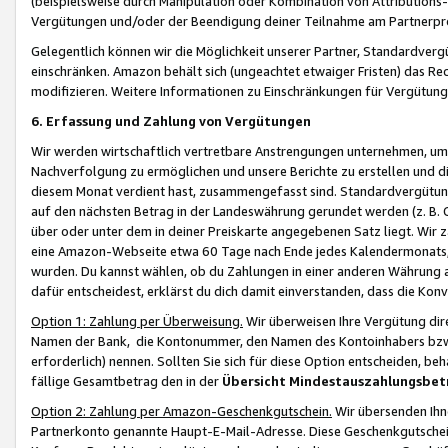
(beispielsweise durch Manipulation oder Kombination von Attributions-
Vergütungen und/oder der Beendigung deiner Teilnahme am Partnerp
Gelegentlich können wir die Möglichkeit unserer Partner, Standardv
einschränken. Amazon behält sich (ungeachtet etwaiger Fristen) das Re
modifizieren. Weitere Informationen zu Einschränkungen für Vergütung
6. Erfassung und Zahlung von Vergütungen
Wir werden wirtschaftlich vertretbare Anstrengungen unternehmen, um 
Nachverfolgung zu ermöglichen und unsere Berichte zu erstellen und di
diesem Monat verdient hast, zusammengefasst sind. Standardvergütung
auf den nächsten Betrag in der Landeswährung gerundet werden (z. B. C
über oder unter dem in deiner Preiskarte angegebenen Satz liegt. Wir
eine Amazon-Webseite etwa 60 Tage nach Ende jedes Kalendermonats, i
wurden. Du kannst wählen, ob du Zahlungen in einer anderen Währung
dafür entscheidest, erklärst du dich damit einverstanden, dass die K
Option 1: Zahlung per Überweisung.
Wir überweisen Ihre Vergütung dir
Namen der Bank, die Kontonummer, den Namen des Kontoinhabers bzw. a
erforderlich) nennen. Sollten Sie sich für diese Option entscheiden, be
fällige Gesamtbetrag den in der
Übersicht Mindestauszahlungsbet
Option 2: Zahlung per Amazon-Geschenkgutschein.
Wir übersenden Ihne
Partnerkonto genannte Haupt-E-Mail-Adresse. Diese Geschenkgutschei