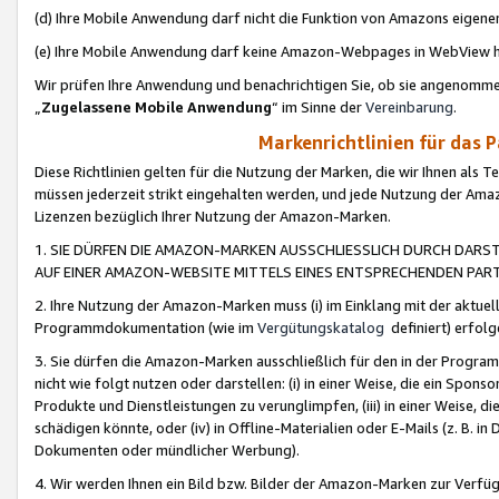
(d) Ihre Mobile Anwendung darf nicht die Funktion von Amazons eige
(e) Ihre Mobile Anwendung darf keine Amazon-Webpages in WebView 
Wir prüfen Ihre Anwendung und benachrichtigen Sie, ob sie angenomm
„
Zugelassene Mobile Anwendung
“ im Sinne der
Vereinbarung
.
Markenrichtlinien für das 
Diese Richtlinien gelten für die Nutzung der Marken, die wir Ihnen als 
müssen jederzeit strikt eingehalten werden, und jede Nutzung der Ama
Lizenzen bezüglich Ihrer Nutzung der Amazon-Marken.
1. SIE DÜRFEN DIE AMAZON-MARKEN AUSSCHLIESSLICH DURCH DARS
AUF EINER AMAZON-WEBSITE MITTELS EINES ENTSPRECHENDEN PART
2. Ihre Nutzung der Amazon-Marken muss (i) im Einklang mit der aktuells
Programmdokumentation (wie im
Vergütungskatalog
definiert) erfolg
3. Sie dürfen die Amazon-Marken ausschließlich für den in der Progr
nicht wie folgt nutzen oder darstellen: (i) in einer Weise, die ein Spo
Produkte und Dienstleistungen zu verunglimpfen, (iii) in einer Weise
schädigen könnte, oder (iv) in Offline-Materialien oder E-Mails (z. B.
Dokumenten oder mündlicher Werbung).
4. Wir werden Ihnen ein Bild bzw. Bilder der Amazon-Marken zur Verfüg