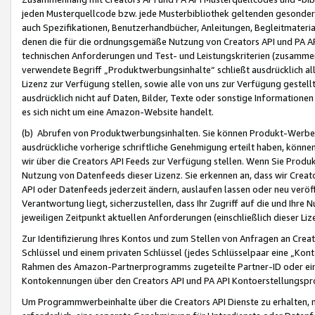
jeden Musterquellcode bzw. jede Musterbibliothek geltenden gesonder
auch Spezifikationen, Benutzerhandbücher, Anleitungen, Begleitmaterial
denen die für die ordnungsgemäße Nutzung von Creators API und PA A
technischen Anforderungen und Test- und Leistungskriterien (zusammen
verwendete Begriff „Produktwerbungsinhalte“ schließt ausdrücklich al
Lizenz zur Verfügung stellen, sowie alle von uns zur Verfügung gestel
ausdrücklich nicht auf Daten, Bilder, Texte oder sonstige Informatione
es sich nicht um eine Amazon-Website handelt.
(b) Abrufen von Produktwerbungsinhalten. Sie können Produkt-Werbein
ausdrückliche vorherige schriftliche Genehmigung erteilt haben, könn
wir über die Creators API Feeds zur Verfügung stellen. Wenn Sie Produk
Nutzung von Datenfeeds dieser Lizenz. Sie erkennen an, dass wir Creat
API oder Datenfeeds jederzeit ändern, auslaufen lassen oder neu veröffe
Verantwortung liegt, sicherzustellen, dass Ihr Zugriff auf die und Ihr
jeweiligen Zeitpunkt aktuellen Anforderungen (einschließlich dieser Liz
Zur Identifizierung Ihres Kontos und zum Stellen von Anfragen an Crea
Schlüssel und einem privaten Schlüssel (jedes Schlüsselpaar eine „Kon
Rahmen des Amazon-Partnerprogramms zugeteilte Partner-ID oder ein
Kontokennungen über den Creators API und PA API Kontoerstellungspro
Um Programmwerbeinhalte über die Creators API Dienste zu erhalten, m