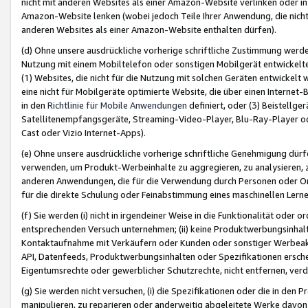
nicht mit anderen Websites als einer Amazon-Website verlinken oder i
Amazon-Website lenken (wobei jedoch Teile Ihrer Anwendung, die nich
anderen Websites als einer Amazon-Website enthalten dürfen).
(d) Ohne unsere ausdrückliche vorherige schriftliche Zustimmung werd
Nutzung mit einem Mobiltelefon oder sonstigen Mobilgerät entwickelt
(1) Websites, die nicht für die Nutzung mit solchen Geräten entwickelt
eine nicht für Mobilgeräte optimierte Website, die über einen Interne
in den
Richtlinie für Mobile Anwendungen
definiert, oder (3) Beistellge
Satellitenempfangsgeräte, Streaming-Video-Player, Blu-Ray-Player ode
Cast oder Vizio Internet-Apps).
(e) Ohne unsere ausdrückliche vorherige schriftliche Genehmigung dürfe
verwenden, um Produkt-Werbeinhalte zu aggregieren, zu analysieren, 
anderen Anwendungen, die für die Verwendung durch Personen oder Or
für die direkte Schulung oder Feinabstimmung eines maschinellen Lern
(f) Sie werden (i) nicht in irgendeiner Weise in die Funktionalität ode
entsprechenden Versuch unternehmen; (ii) keine Produktwerbungsinha
Kontaktaufnahme mit Verkäufern oder Kunden oder sonstiger Werbeaktiv
API, Datenfeeds, Produktwerbungsinhalten oder Spezifikationen erschei
Eigentumsrechte oder gewerblicher Schutzrechte, nicht entfernen, verd
(g) Sie werden nicht versuchen, (i) die Spezifikationen oder die in de
manipulieren, zu reparieren oder anderweitig abgeleitete Werke davon z