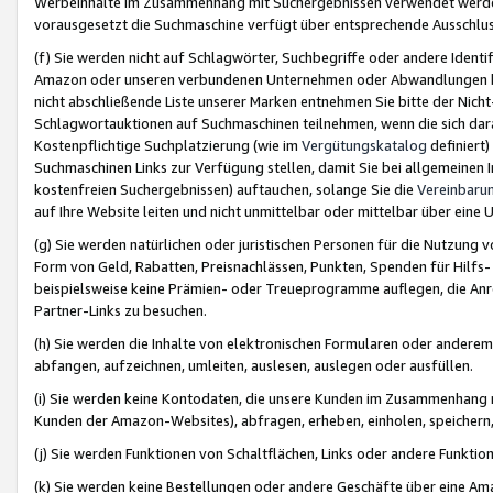
Werbeinhalte im Zusammenhang mit Suchergebnissen verwendet werden,
vorausgesetzt die Suchmaschine verfügt über entsprechende Ausschlu
(f) Sie werden nicht auf Schlagwörter, Suchbegriffe oder andere Ident
Amazon oder unseren verbundenen Unternehmen oder Abwandlungen bzw
nicht abschließende Liste unserer Marken entnehmen Sie bitte der Nich
Schlagwortauktionen auf Suchmaschinen teilnehmen, wenn die sich da
Kostenpflichtige Suchplatzierung (wie im
Vergütungskatalog
definiert
Suchmaschinen Links zur Verfügung stellen, damit Sie bei allgemeinen I
kostenfreien Suchergebnissen) auftauchen, solange Sie die
Vereinbaru
auf Ihre Website leiten und nicht unmittelbar oder mittelbar über eine
(g) Sie werden natürlichen oder juristischen Personen für die Nutzung 
Form von Geld, Rabatten, Preisnachlässen, Punkten, Spenden für Hilfs
beispielsweise keine Prämien- oder Treueprogramme auflegen, die Anrei
Partner-Links zu besuchen.
(h) Sie werden die Inhalte von elektronischen Formularen oder anderem M
abfangen, aufzeichnen, umleiten, auslesen, auslegen oder ausfüllen.
(i) Sie werden keine Kontodaten, die unsere Kunden im Zusammenhang 
Kunden der Amazon-Websites), abfragen, erheben, einholen, speichern,
(j) Sie werden Funktionen von Schaltflächen, Links oder andere Funkti
(k) Sie werden keine Bestellungen oder andere Geschäfte über eine Ama