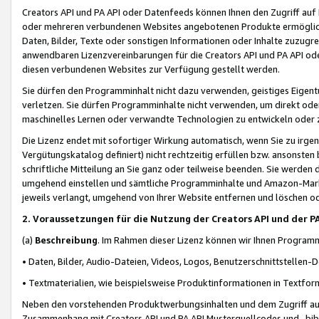
Creators API und PA API oder Datenfeeds können Ihnen den Zugriff auf D
oder mehreren verbundenen Websites angebotenen Produkte ermögliche
Daten, Bilder, Texte oder sonstigen Informationen oder Inhalte zuzugre
anwendbaren Lizenzvereinbarungen für die Creators API und PA API od
diesen verbundenen Websites zur Verfügung gestellt werden.
Sie dürfen den Programminhalt nicht dazu verwenden, geistiges Eigent
verletzen. Sie dürfen Programminhalte nicht verwenden, um direkt ode
maschinelles Lernen oder verwandte Technologien zu entwickeln oder zu
Die Lizenz endet mit sofortiger Wirkung automatisch, wenn Sie zu irg
Vergütungskatalog definiert) nicht rechtzeitig erfüllen bzw. ansonsten
schriftliche Mitteilung an Sie ganz oder teilweise beenden. Sie werden
umgehend einstellen und sämtliche Programminhalte und Amazon-Marke
jeweils verlangt, umgehend von Ihrer Website entfernen und löschen od
2. Voraussetzungen für die Nutzung der Creators API und der P
(a)
Beschreibung
. Im Rahmen dieser Lizenz können wir Ihnen Programmi
• Daten, Bilder, Audio-Dateien, Videos, Logos, Benutzerschnittstellen-
• Textmaterialien, wie beispielsweise Produktinformationen in Textfor
Neben den vorstehenden Produktwerbungsinhalten und dem Zugriff auf 
Zusammenhang mit Creators API und PA API Musterquellcodes und -bibli