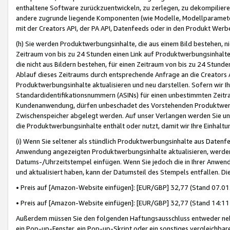
enthaltene Software zurückzuentwickeln, zu zerlegen, zu dekompilier
andere zugrunde liegende Komponenten (wie Modelle, Modellparameter
mit der Creators API, der PA API, Datenfeeds oder in den Produkt Werb
(h) Sie werden Produktwerbungsinhalte, die aus einem Bild bestehen, ni
Zeitraum von bis zu 24 Stunden einen Link auf Produktwerbungsinhalte
die nicht aus Bildern bestehen, für einen Zeitraum von bis zu 24 Stund
Ablauf dieses Zeitraums durch entsprechende Anfrage an die Creators 
Produktwerbungsinhalte aktualisieren und neu darstellen. Sofern wir Ih
Standardidentifikationsnummern (ASINs) für einen unbestimmten Zeitra
Kundenanwendung, dürfen unbeschadet des Vorstehenden Produktwerbu
Zwischenspeicher abgelegt werden. Auf unser Verlangen werden Sie un
die Produktwerbungsinhalte enthält oder nutzt, damit wir Ihre Einhalt
(i) Wenn Sie seltener als stündlich Produktwerbungsinhalte aus Datenfe
Anwendung angezeigten Produktwerbungsinhalte aktualisieren, werden 
Datums-/Uhrzeitstempel einfügen. Wenn Sie jedoch die in Ihrer Anwe
und aktualisiert haben, kann der Datumsteil des Stempels entfallen. Dies
• Preis auf [Amazon-Website einfügen]: [EUR/GBP] 32,77 (Stand 07.01.
• Preis auf [Amazon-Website einfügen]: [EUR/GBP] 32,77 (Stand 14:11 
Außerdem müssen Sie den folgenden Haftungsausschluss entweder neb
ein Pop-up-Fenster, ein Pop-up-Skript oder ein sonstiges vergleichba