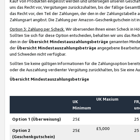
Kauf von Produkten eingelöst werden und unterliegen unseren Geschäf
uns das Recht vor, Vergütungen zurückzuhalten, bis der fällige Gesamt
das Recht vor, den Teil der Zahlungen, der den in der Zahlungstabelle 
Zahlungsart angibst. Die Zahlung per Amazon-Geschenkgutschein ist in
Option 3: Zahlung per Scheck.
Wir übersenden Ihnen einen Scheck in Höh
Sollten Sie sich für diese Option entscheiden, behalten wir uns das Rec
den in der
Übersicht Mindestauszahlungsbeträge
genannten Mindest
der
Übersicht Mindestauszahlungsbeträge
angegebene Bearbeitung
und Schweden nicht verfügbar.
Sollten Sie keine gültigen Informationen für die Zahlungsoption bereit
oder die Auszahlung verdienter Vergütung zurückhalten, bis Sie eine A
Übersicht Mindestauszahlungsbeträge
UK Maxium
UK
FR,
Minimum
un
Option 1 (Überweisung)
25£
25
£5,000
Option 2
25£
25
(Geschenkgutschein)