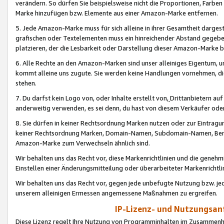
verändern. So dürfen Sie beispielsweise nicht die Proportionen, Farb
Marke hinzufügen bzw. Elemente aus einer Amazon-Marke entfernen.
5. Jede Amazon-Marke muss für sich alleine in ihrer Gesamtheit darge
grafischen oder Textelementen muss ein hinreichender Abstand gegebe
platzieren, der die Lesbarkeit oder Darstellung dieser Amazon-Marke b
6. Alle Rechte an den Amazon-Marken sind unser alleiniges Eigentum, 
kommt alleine uns zugute. Sie werden keine Handlungen vornehmen, 
stehen.
7. Du darfst kein Logo von, oder Inhalte erstellt von,
Drittanbietern au
anderweitig verwenden, es sei denn, du hast von diesem Verkäufer oder
8. Sie dürfen in keiner Rechtsordnung Marken nutzen oder zur Eintragu
keiner Rechtsordnung Marken, Domain-Namen, Subdomain-Namen, Benu
Amazon-Marke zum Verwechseln ähnlich sind.
Wir behalten uns das Recht vor, diese Markenrichtlinien und die gene
Einstellen einer Änderungsmitteilung oder überarbeiteter Markenricht
Wir behalten uns das Recht vor, gegen jede unbefugte Nutzung bzw. jede 
unserem alleinigen Ermessen angemessene Maßnahmen zu ergreifen.
IP-Lizenz- und Nutzungsan
Diese Lizenz regelt Ihre Nutzung von Programminhalten im Zusammen