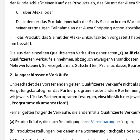
der Kunde schließt einen Kauf des Produkts ab, das Sie mit der Alexa 
C. über Alexa, oder
D. indem er das Produkt innerhalb der Skills Session in den Waren
seiner erstmaligen Teilnahme an der Alexa Shopping Action abschlie
iii. das Produkt, das Sie mit der Alexa-Einkaufsaktion vorgestellt ha
ihm bezahlt.
Die aus den einzelnen Qualifizierten Verkäufen generierten „
Qualifizi
Qualifizierten Verkäufe einnehmen, abzüglich etwaiger Versandkosten
Mehrwertsteuer), Servicegebühren, Gutschriften, Preisnachlässe, Bear
2. Ausgeschlossene Verkäufe
Unbeschadet des Vorstehenden gelten Qualifizierte Verkäufe nicht als
Vergütungskatalog für das Partnerprogramm oder andere Bestimmungen,
wir jeweils für das Partnerprogramm festlegen, einschließlich der jewe
„
Programmdokumentation
“).
Ferner gelten folgende Verkäufe, die andernfalls Qualifizierte Verkä
(a) Produktkäufe, die nach Beendigung Ihrer
Vereinbarung
erfolgen;
(b) Produktbestellungen, bei denen eine Stornierung, Rückgabe oder R