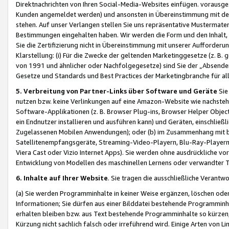
Direktnachrichten von Ihren Social-Media-Websites einfügen. vorausg
Kunden angemeldet werden) und ansonsten in Übereinstimmung mit der
stehen. Auf unser Verlangen stellen Sie uns repräsentative Mustermater
Bestimmungen eingehalten haben. Wir werden die Form und den Inhalt, di
Sie die Zertifizierung nicht in Übereinstimmung mit unserer Aufforderu
Klarstellung: (i) Für die Zwecke der geltenden Marketinggesetze (z. 
von 1991 und ähnlicher oder Nachfolgegesetze) sind Sie der „Absender“ j
Gesetze und Standards und Best Practices der Marketingbranche für 
5. Verbreitung von Partner-Links über Software und Geräte
Sie
nutzen bzw. keine Verlinkungen auf eine Amazon-Website wie nachsteh
Software-Applikationen (z. B. Browser Plug-ins, Browser Helper Objec
ein Endnutzer installieren und ausführen kann) und Geräten, einschlie
Zugelassenen Mobilen Anwendungen); oder (b) im Zusammenhang mit bzw.
Satellitenempfangsgeräte, Streaming-Video-Playern, Blu-Ray-Playern 
Viera Cast oder Vizio Internet Apps). Sie werden ohne ausdrückliche v
Entwicklung von Modellen des maschinellen Lernens oder verwandter 
6. Inhalte auf Ihrer Website
. Sie tragen die ausschließliche Verantwo
(a) Sie werden Programminhalte in keiner Weise ergänzen, löschen oder
Informationen; Sie dürfen aus einer Bilddatei bestehende Programminhal
erhalten bleiben bzw. aus Text bestehende Programminhalte so kürzen, 
Kürzung nicht sachlich falsch oder irreführend wird. Einige Arten von L