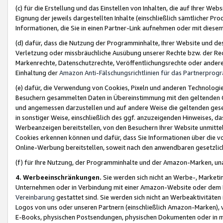
(c) für die Erstellung und das Einstellen von Inhalten, die auf Ihrer We
Eignung der jeweils dargestellten Inhalte (einschließlich sämtlicher 
Informationen, die Sie in einen Partner-Link aufnehmen oder mit diese
(d) dafür, dass die Nutzung der Programminhalte, Ihrer Website und des 
Verletzung oder missbräuchliche Ausübung unserer Rechte bzw. der Recht
Markenrechte, Datenschutzrechte, Veröffentlichungsrechte oder anderer
Einhaltung der
Amazon Anti-Fälschungsrichtlinien für das Partnerpro
(e) dafür, die Verwendung von Cookies, Pixeln und anderen Technologien
Besuchern gesammelten Daten in Übereinstimmung mit den geltenden Ge
und angemessen darzustellen und auf andere Weise die geltenden geset
in sonstiger Weise, einschließlich des ggf. anzuzeigenden Hinweises, d
Werbeanzeigen bereitstellen, von den Besuchern Ihrer Website unmitte
Cookies erkennen können und dafür, dass Sie Informationen über die v
Online-Werbung bereitstellen, soweit nach den anwendbaren gesetzlic
(f) für Ihre Nutzung, der Programminhalte und der Amazon-Marken, u
4. Werbeeinschränkungen.
Sie werden sich nicht an Werbe-, Market
Unternehmen oder in Verbindung mit einer Amazon-Website oder dem Pa
Vereinbarung
gestattet sind. Sie werden sich nicht an Werbeaktivitäten
Logos von uns oder unseren Partnern (einschließlich Amazon-Marken), 
E-Books, physischen Postsendungen, physischen Dokumenten oder in 