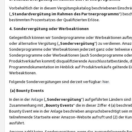
Vorbehaltlich der in diesem Vergütungskatalog beschriebenen Einschr
(„
Standardvergütung im Rahmen des Partnerprogramms
“) besc
bestimmten Prozentsatzes der Qualifizierten Erlöse.
4. Sondervergütung oder Werbeaktionen
Gelegentlich können wir Sonderprogramme oder Werbeaktionen auflegen,
oder alternative Vergütung („
Sondervergütung
”) zu verdienen. Amazo
Sonderprogramme oder Werbeaktionen jederzeit ganz oder teilweise einz
Sonderprogramme oder Werbeaktionen (auch Sonderprogramme oder We
Produktverkäufen kommt) disqualifizierende Ausschlusstatbestände, di
Programmdokumentation im Hinblick auf Produktverkäufe geltende E
Werbeaktionen.
Folgende Sondervergütungen sind derzeit verfügbar:
hier
.
(a) Bounty Events
In den in der
Anlage
(„
Sondervergütung
“) aufgeführten Ländern sind
Zusammenhang mit „
Bounty Events
“ die in dieser Ziffer 4 (a) besch
Bounty Event wie in der Anlage beschrieben anspruchsberechtigt sein mu
teilnehmende Startseite einer Amazon-Website aufruft und (2) der Kun
ausführt.
Amazon zahlt keine Sondervergütung, wenn das zugrundeliegende Boun