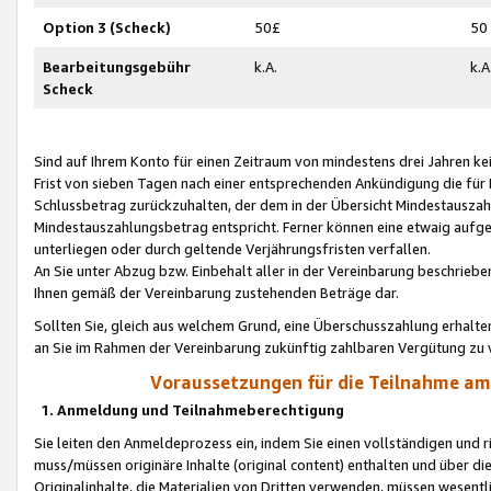
Option 3 (Scheck)
50£
50
Bearbeitungsgebühr
k.A.
k.A
Scheck
Sind auf Ihrem Konto für einen Zeitraum von mindestens drei Jahren kein
Frist von sieben Tagen nach einer entsprechenden Ankündigung die für
Schlussbetrag zurückzuhalten, der dem in der Übersicht Mindestausz
Mindestauszahlungsbetrag entspricht. Ferner können eine etwaig aufg
unterliegen oder durch geltende Verjährungsfristen verfallen.
An Sie unter Abzug bzw. Einbehalt aller in der Vereinbarung beschrieb
Ihnen gemäß der Vereinbarung zustehenden Beträge dar.
Sollten Sie, gleich aus welchem Grund, eine Überschusszahlung erhalte
an Sie im Rahmen der Vereinbarung zukünftig zahlbaren Vergütung zu 
Voraussetzungen für die Teilnahme a
1. Anmeldung und Teilnahmeberechtigung
Sie leiten den Anmeldeprozess ein, indem Sie einen vollständigen und 
muss/müssen originäre Inhalte (original content) enthalten und über d
Originalinhalte, die Materialien von Dritten verwenden, müssen wese