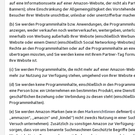
auf eine Informationsseite auf einer Amazon-Website, der nicht als Part
Bannern); ohne Einschränkung der Allgemeingültigkeit des Vorstehende
Besucher Ihrer Website unsichtbar, unlesbar oder unentzifferbar mache
(b) Sie werden Programminhalte bzw. Anwendungen, die Programminhalt
anzeigen, weder verkaufen noch weiterverkaufen, weitergeben, unterli
innerhalb von Werbung außerhalb Ihrer Website (einschließlich Werbun
Website oder einem Dienst (einschließlich Social Networking-Website
Rechte an den Programminhalten oder auf die Programminhalte an eine a
übertragen müssten, und Sie werden keine mit Ihrem Partner-Tag formati
Ihre Website ist.
(c) Sie werden Programminhalte, die nicht mehr auf einer Amazon-Websit
mehr zur Nutzung zur Verfügung stehen, umgehend von Ihrer Website e
(d) Sie werden keine Programminhalte, einschließlich in den Programmin
eine Person bzw. ein Unternehmen ein bestimmtes Produkt, eine Dienstle
geschäftlichen Beziehung oder Verbindung zu diesen steht (einschließli
Programminhalten).
(e) Sie werden Amazon-Marken (wie in den
Markenrichtlinien
definiert) 
„ammazon“, „amaozn“ und „kindel“) nicht zwecks Nutzung in einer Suc
Versuch unternehmen). Zusätzlich zu sonstigen Amazon zur Verfügung 
sorgen, dass von uns benannte Suchmaschinen Geschützte Begriffe (wie 