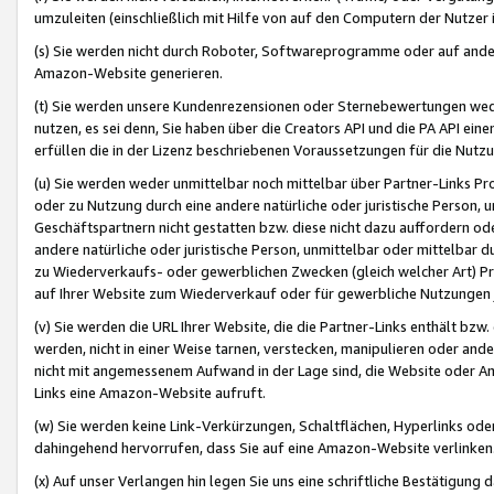
umzuleiten (einschließlich mit Hilfe von auf den Computern der Nutzer i
(s) Sie werden nicht durch Roboter, Softwareprogramme oder auf andere
Amazon-Website generieren.
(t) Sie werden unsere Kundenrezensionen oder Sternebewertungen wed
nutzen, es sei denn, Sie haben über die Creators API und die PA API e
erfüllen die in der Lizenz beschriebenen Voraussetzungen für die Nutzu
(u) Sie werden weder unmittelbar noch mittelbar über Partner-Links P
oder zu Nutzung durch eine andere natürliche oder juristische Person,
Geschäftspartnern nicht gestatten bzw. diese nicht dazu auffordern od
andere natürliche oder juristische Person, unmittelbar oder mittelbar
zu Wiederverkaufs- oder gewerblichen Zwecken (gleich welcher Art) 
auf Ihrer Website zum Wiederverkauf oder für gewerbliche Nutzungen 
(v) Sie werden die URL Ihrer Website, die die Partner-Links enthält b
werden, nicht in einer Weise tarnen, verstecken, manipulieren oder and
nicht mit angemessenem Aufwand in der Lage sind, die Website oder A
Links eine Amazon-Website aufruft.
(w) Sie werden keine Link-Verkürzungen, Schaltflächen, Hyperlinks ode
dahingehend hervorrufen, dass Sie auf eine Amazon-Website verlinken
(x) Auf unser Verlangen hin legen Sie uns eine schriftliche Bestätigung