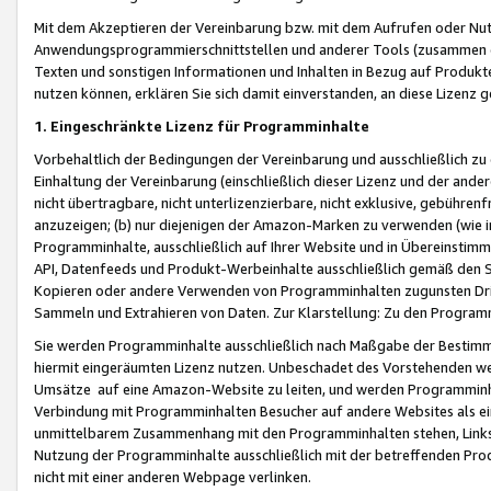
Mit dem Akzeptieren der Vereinbarung bzw. mit dem Aufrufen oder Nutz
Anwendungsprogrammierschnittstellen und anderer Tools (zusammen die
Texten und sonstigen Informationen und Inhalten in Bezug auf Produkte
nutzen können, erklären Sie sich damit einverstanden, an diese Lizenz 
1. Eingeschränkte Lizenz für Programminhalte
Vorbehaltlich der Bedingungen der Vereinbarung und ausschließlich z
Einhaltung der Vereinbarung (einschließlich dieser Lizenz und der ande
nicht übertragbare, nicht unterlizenzierbare, nicht exklusive, gebühren
anzuzeigen; (b) nur diejenigen der Amazon-Marken zu verwenden (wie in 
Programminhalte, ausschließlich auf Ihrer Website und in Übereinstimmu
API, Datenfeeds und Produkt-Werbeinhalte ausschließlich gemäß den Spe
Kopieren oder andere Verwenden von Programminhalten zugunsten Dri
Sammeln und Extrahieren von Daten. Zur Klarstellung: Zu den Program
Sie werden Programminhalte ausschließlich nach Maßgabe der Besti
hiermit eingeräumten Lizenz nutzen. Unbeschadet des Vorstehenden we
Umsätze auf eine Amazon-Website zu leiten, und werden Programminhal
Verbindung mit Programminhalten Besucher auf andere Websites als ein
unmittelbarem Zusammenhang mit den Programminhalten stehen, Links z
Nutzung der Programminhalte ausschließlich mit der betreffenden Pr
nicht mit einer anderen Webpage verlinken.