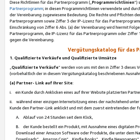
Diese Richtlinien für das Partnerprogramm („
Programmrichtlinien
“)
Partnerprogramm
; in diesen Programmrichtlinien verwendete und durch
der Vereinbarung zugewiesene Bedeutung. Die Rechte und Pflichten de
Partnerprogramm sowie Ziffer 3 der IP-Lizenz für das Partnerprogram
Einschränkung von Ziffer 6 Abs. (a) der Vereinbarung wird hiermit Fol
Partnerprogramm, die IP-Lizenz für das Partnerprogramm oder Ziffer 1
gegen die Vereinbarung.
Vergütungskatalog für das 
1. Qualifizierte Verkäufe und Qualifizierte Umsätze
„
Qualifizierte Verkäufe
“ werden von uns mit den in Ziffer 3 diese
(vorbehaltlich der in diesem Vergütungskatalog beschriebenen Ausnah
(a) Partner- Link auf Ihrer Site
:
i. ein Kunde durch Anklicken eines auf Ihrer Website platzierten Part
ii. während einer einzigen Internetsitzung eines der nachstehend unter (i)
Kunde den Partner-Link anklickt und mit dem zuerst eintretenden der f
A. Ablauf von 24 Stunden seit dem Klick,
B. der Kunde bestellt ein Produkt, mit Ausnahme eines digitalen P
Download einer Amazon Software oder Produkte, die unter dem N
Downloads“, „Amazon Coin“, „Kindle Books“, „Kindle Newspapers“, „