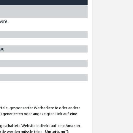
89F6-
280
ortale, gesponserter Werbedienste oder andere
“) generierten oder angezeigten Link auf eine
ngeschaltete Website indirekt auf eine Amazon-
ktiv werden müsste (eine „
Umleitung
“);