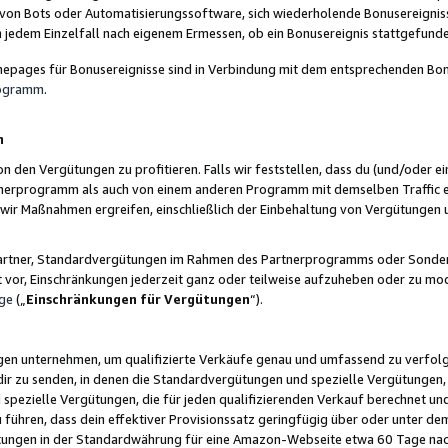
 von Bots oder Automatisierungssoftware, sich wiederholende Bonusereignisse
n jedem Einzelfall nach eigenem Ermessen, ob ein Bonusereignis stattgefund
epages für Bonusereignisse sind in Verbindung mit dem entsprechenden Bonu
rogramm
.
n
den Vergütungen zu profitieren. Falls wir feststellen, dass du (und/oder ein
erprogramm als auch von einem anderen Programm mit demselben Traffic ei
n wir Maßnahmen ergreifen, einschließlich der Einbehaltung von Vergütunge
r Partner, Standardvergütungen im Rahmen des Partnerprogramms oder Sonde
ht vor, Einschränkungen jederzeit ganz oder teilweise aufzuheben oder zu mod
ge
(„
Einschränkungen für Vergütungen
“).
ngen unternehmen, um qualifizierte Verkäufe genau und umfassend zu verfol
dir zu senden, in denen die Standardvergütungen und spezielle Vergütungen, 
pezielle Vergütungen, die für jeden qualifizierenden Verkauf berechnet un
 führen, dass dein effektiver Provisionssatz geringfügig über oder unter dem
ungen in der Standardwährung für eine Amazon-Webseite etwa 60 Tage nach