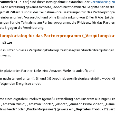
rammrichtlinien
“) sind durch Bezugnahme Bestandteil der
Vereinbarung z
Großschreibung gekennzeichnete, jedoch nicht definierte Begriffe haben die
 gemäß Ziffern 3 und 6 der Teilnahmevoraussetzungen für das Partnerprogram
nbarung fort. Vorsorglich und ohne Einschränkung von Ziffer 6 Abs. (a) der
ungen für die Teilnahme am Partnerprogramm, die IP-Lizenz für das Partner
rstoß gegen die Vereinbarung.
ungskatalog für das Partnerprogramm („Vergütungska
 Umsätze
n in Ziffer 3 dieses Vergütungskatalogs festgelegten Standardvergütungen v
r, wenn:
ite platzierten Partner-Links eine Amazon-Website aufruft; und
r nachstehend unter (i), (ii) und (iii) beschriebenen Ereignisse eintritt, wobe
 folgenden Ereignisse endet:
hme eines digitalen Produkts (gemäß Feststellung nach unserem alleinigen 
 „Amazon Music“, „Amazon Shorts“, „eDocs“, „Amazon Prime Video“, „Game
Newsfeeds“ oder „Kindle Magazines“) (jeweils ein „
Digitales Produkt
“) ver