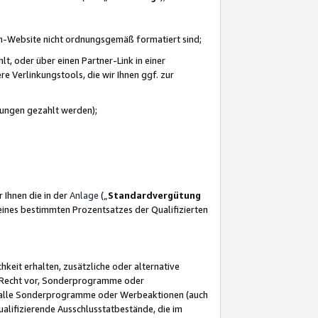
azon-Website nicht ordnungsgemäß formatiert sind;
, oder über einen Partner-Link in einer
e Verlinkungstools, die wir Ihnen ggf. zur
ütungen gezahlt werden);
 Ihnen die in der
Anlage
(„
Standardvergütung
ines bestimmten Prozentsatzes der Qualifizierten
eit erhalten, zusätzliche oder alternative
as Recht vor, Sonderprogramme oder
für alle Sonderprogramme oder Werbeaktionen (auch
lifizierende Ausschlusstatbestände, die im