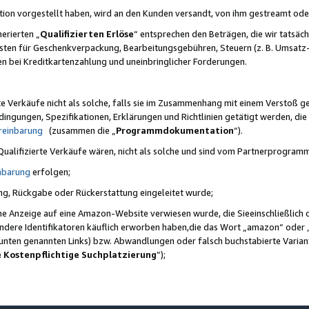
ktion vorgestellt haben, wird an den Kunden versandt, von ihm gestreamt od
erierten „
Qualifizierten Erlöse
“ entsprechen den Beträgen, die wir tatsäch
sten für Geschenkverpackung, Bearbeitungsgebühren, Steuern (z. B. Umsatz-
en bei Kreditkartenzahlung und uneinbringlicher Forderungen.
e Verkäufe nicht als solche, falls sie im Zusammenhang mit einem Verstoß 
ungen, Spezifikationen, Erklärungen und Richtlinien getätigt werden, die 
reinbarung
(zusammen die „
Programmdokumentation
“).
 Qualifizierte Verkäufe wären, nicht als solche und sind vom Partnerprogra
nbarung
erfolgen;
ung, Rückgabe oder Rückerstattung eingeleitet wurde;
ine Anzeige auf eine Amazon-Website verwiesen wurde, die Sieeinschließlich
ndere Identifikatoren käuflich erworben haben,die das Wort „amazon“ oder 
e unten genannten Links) bzw. Abwandlungen oder falsch buchstabierte Varia
e Kostenpflichtige Suchplatzierung
”);