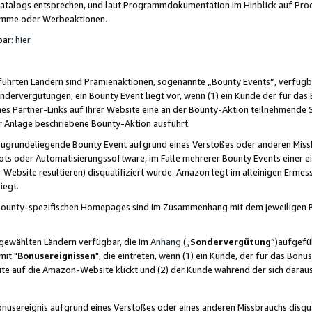
skatalogs entsprechen, und laut Programmdokumentation im Hinblick auf Pr
amme oder Werbeaktionen.
bar:
hier
.
führten Ländern sind Prämienaktionen, sogenannte „Bounty Events“, verfügb
Sondervergütungen; ein Bounty Event liegt vor, wenn (1) ein Kunde der für da
nes Partner-Links auf Ihrer Website eine an der Bounty-Aktion teilnehmende 
er Anlage beschriebene Bounty-Aktion ausführt.
ugrundeliegende Bounty Event aufgrund eines Verstoßes oder anderen Miss
ots oder Automatisierungssoftware, im Falle mehrerer Bounty Events einer e
r Website resultieren) disqualifiziert wurde. Amazon legt im alleinigen Ermess
iegt.
n Bounty-spezifischen Homepages sind im Zusammenhang mit dem jeweiligen
sgewählten Ländern verfügbar, die im
Anhang
(„
Sondervergütung
“)aufgefüh
it "
Bonusereignissen
", die eintreten, wenn (1) ein Kunde, der für das Bon
bsite auf die Amazon-Website klickt und (2) der Kunde während der sich dar
usereignis aufgrund eines Verstoßes oder eines anderen Missbrauchs disqua