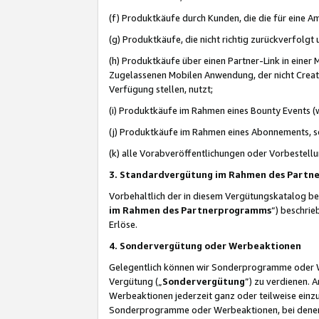
(f) Produktkäufe durch Kunden, die die für eine
(g) Produktkäufe, die nicht richtig zurückverfolg
(h) Produktkäufe über einen Partner-Link in einer
Zugelassenen Mobilen Anwendung, der nicht Creator
Verfügung stellen, nutzt;
(i) Produktkäufe im Rahmen eines Bounty Events (w
(j) Produktkäufe im Rahmen eines Abonnements, so
(k) alle Vorabveröffentlichungen oder Vorbestellu
3. Standardvergütung im Rahmen des Part
Vorbehaltlich der in diesem Vergütungskatalog b
im Rahmen des Partnerprogramms
“) beschri
Erlöse.
4. Sondervergütung oder Werbeaktionen
Gelegentlich können wir Sonderprogramme oder Wer
Vergütung („
Sondervergütung
”) zu verdienen. 
Werbeaktionen jederzeit ganz oder teilweise einz
Sonderprogramme oder Werbeaktionen, bei denen e