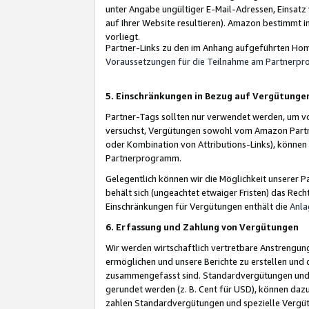
unter Angabe ungültiger E-Mail-Adressen, Einsatz
auf Ihrer Website resultieren). Amazon bestimmt i
vorliegt.
Partner-Links zu den im Anhang aufgeführten Hom
Voraussetzungen für die Teilnahme am Partnerp
5. Einschränkungen in Bezug auf Vergütunge
Partner-Tags sollten nur verwendet werden, um von 
versuchst, Vergütungen sowohl vom Amazon Partn
oder Kombination von Attributions-Links), könne
Partnerprogramm.
Gelegentlich können wir die Möglichkeit unsere
behält sich (ungeachtet etwaiger Fristen) das Rec
Einschränkungen für Vergütungen enthält die
Anla
6. Erfassung und Zahlung von Vergütungen
Wir werden wirtschaftlich vertretbare Anstrengu
ermöglichen und unsere Berichte zu erstellen und 
zusammengefasst sind. Standardvergütungen und s
gerundet werden (z. B. Cent für USD), können dazu
zahlen Standardvergütungen und spezielle Vergüt