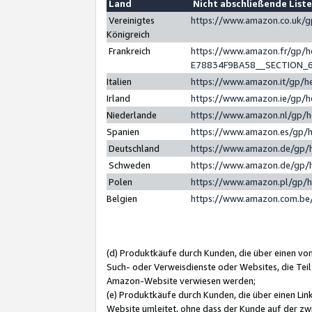
Land
Nicht abschließende List
Vereinigtes
https://www.amazon.co.uk/
Königreich
Frankreich
https://www.amazon.fr/gp/
E78834F9BA58__SECTION_
Italien
https://www.amazon.it/gp/h
Irland
https://www.amazon.ie/gp/
Niederlande
https://www.amazon.nl/gp/
Spanien
https://www.amazon.es/gp/
Deutschland
https://www.amazon.de/gp/
Schweden
https://www.amazon.de/gp/
Polen
https://www.amazon.pl/gp/
Belgien
https://www.amazon.com.be
(d) Produktkäufe durch Kunden, die über einen vo
Such- oder Verweisdienste oder Websites, die Teil
Amazon-Website verwiesen werden;
(e) Produktkäufe durch Kunden, die über einen Li
Website umleitet, ohne dass der Kunde auf der zw