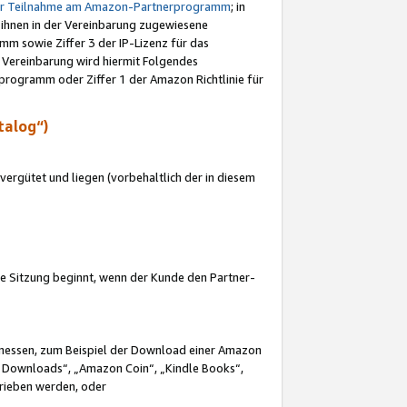
ur Teilnahme am Amazon-Partnerprogramm
; in
 ihnen in der Vereinbarung zugewiesene
m sowie Ziffer 3 der IP-Lizenz für das
 Vereinbarung wird hiermit Folgendes
programm oder Ziffer 1 der Amazon Richtlinie für
talog“)
ergütet und liegen (vorbehaltlich der in diesem
i die Sitzung beginnt, wenn der Kunde den Partner-
Ermessen, zum Beispiel der Download einer Amazon
 Downloads“, „Amazon Coin“, „Kindle Books“,
trieben werden, oder