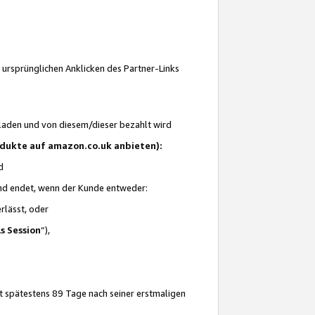
 ursprünglichen Anklicken des Partner-Links
laden und von diesem/dieser bezahlt wird
rodukte auf amazon.co.uk anbieten):
d
 und endet, wenn der Kunde entweder:
erlässt, oder
ls Session
“),
t spätestens 89 Tage nach seiner erstmaligen