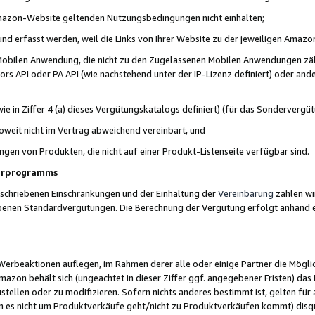
 Amazon-Website geltenden Nutzungsbedingungen nicht einhalten;
t und erfasst werden, weil die Links von Ihrer Website zu der jeweiligen Am
 Mobilen Anwendung, die nicht zu den Zugelassenen Mobilen Anwendungen zählt
s API oder PA API (wie nachstehend unter der IP-Lizenz definiert) oder ander
ie in Ziffer 4 (a) dieses Vergütungskatalogs definiert) (für das Sonderverg
weit nicht im Vertrag abweichend vereinbart, und
ngen von Produkten, die nicht auf einer Produkt-Listenseite verfügbar sind.
nerprogramms
eschriebenen Einschränkungen und der Einhaltung der
Vereinbarung
zahlen wir
ebenen Standardvergütungen. Die Berechnung der Vergütung erfolgt anhand e
beaktionen auflegen, im Rahmen derer alle oder einige Partner die Möglichk
Amazon behält sich (ungeachtet in dieser Ziffer ggf. angegebener Fristen) d
ustellen oder zu modifizieren. Sofern nichts anderes bestimmt ist, gelten 
s nicht um Produktverkäufe geht/nicht zu Produktverkäufen kommt) disqua