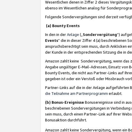
Wesentlichen denen in Ziffer 2 dieses Vergütung
ebenso im Wesentlichen analog für Sonderprogr
Folgende Sondervergütungen sind derzeit verfüg
(a) Bounty Events
In den in der
Anlage
(„
Sondervergütung
“) aufge
Events
“ die in dieser Ziffer 4 (a) beschriebenen 
anspruchsberechtigt sein muss, durch Anklicken ei
der Kunde in der entsprechenden Sitzung die in d
Amazon zahlt keine Sondervergütung, wenn das z
Angabe ungültiger E-Mail-Adressen, Einsatz von B
Bounty Events, die nicht aus Partner-Links auf Ihre
gegeben ist oder ein Verstoß oder Missbrauch vorl
Partner-Links auf die in der Anlage aufgeführte
die Teilnahme am Partnerprogramm
erlaubt.
(b) Bonus-Ereignisse
Bonusereignisse sind in au
beschriebenen Sondervergütungen in Verbindung m
sein muss, durch einen Partner-Link auf Ihrer We
Bonusaktion durchführt.
Amazon zahlt keine Sondervergütung, wenn ein Bon