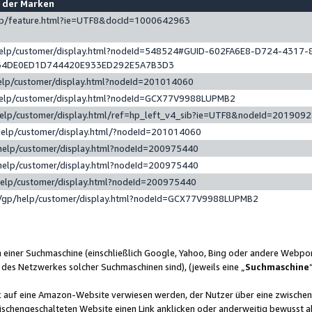
e der Marken
gp/feature.html?ie=UTF8&docId=1000642963
help/customer/display.html?nodeId=548524#GUID-602FA6E8-D724-4317-
64DE0ED1D744420E933ED292E5A7B3D3
elp/customer/display.html?nodeId=201014060
help/customer/display.html?nodeId=GCX77V9988LUPMB2
help/customer/display.html/ref=hp_left_v4_sib?ie=UTF8&nodeId=201909
help/customer/display.html/?nodeId=201014060
help/customer/display.html?nodeId=200975440
help/customer/display.html?nodeId=200975440
help/customer/display.html?nodeId=200975440
/gp/help/customer/display.html?nodeId=GCX77V9988LUPMB2
n einer Suchmaschine (einschließlich Google, Yahoo, Bing oder andere Webp
 des Netzwerkes solcher Suchmaschinen sind), (jeweils eine „
Suchmaschine
nk auf eine Amazon-Website verwiesen werden, der Nutzer über eine zwische
ischengeschalteten Website einen Link anklicken oder anderweitig bewusst a