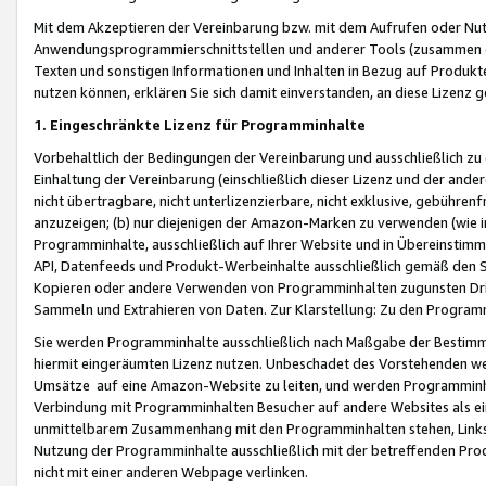
Mit dem Akzeptieren der Vereinbarung bzw. mit dem Aufrufen oder Nutz
Anwendungsprogrammierschnittstellen und anderer Tools (zusammen die
Texten und sonstigen Informationen und Inhalten in Bezug auf Produkte
nutzen können, erklären Sie sich damit einverstanden, an diese Lizenz 
1. Eingeschränkte Lizenz für Programminhalte
Vorbehaltlich der Bedingungen der Vereinbarung und ausschließlich z
Einhaltung der Vereinbarung (einschließlich dieser Lizenz und der ande
nicht übertragbare, nicht unterlizenzierbare, nicht exklusive, gebühren
anzuzeigen; (b) nur diejenigen der Amazon-Marken zu verwenden (wie in 
Programminhalte, ausschließlich auf Ihrer Website und in Übereinstimmu
API, Datenfeeds und Produkt-Werbeinhalte ausschließlich gemäß den Spe
Kopieren oder andere Verwenden von Programminhalten zugunsten Dri
Sammeln und Extrahieren von Daten. Zur Klarstellung: Zu den Program
Sie werden Programminhalte ausschließlich nach Maßgabe der Besti
hiermit eingeräumten Lizenz nutzen. Unbeschadet des Vorstehenden we
Umsätze auf eine Amazon-Website zu leiten, und werden Programminhal
Verbindung mit Programminhalten Besucher auf andere Websites als ein
unmittelbarem Zusammenhang mit den Programminhalten stehen, Links z
Nutzung der Programminhalte ausschließlich mit der betreffenden Pr
nicht mit einer anderen Webpage verlinken.