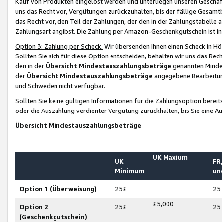
Kauf von Produkten eingelöst werden und unterliegen unseren Geschäf
uns das Recht vor, Vergütungen zurückzuhalten, bis der fällige Gesamt
das Recht vor, den Teil der Zahlungen, der den in der Zahlungstabelle 
Zahlungsart angibst. Die Zahlung per Amazon-Geschenkgutschein ist in
Option 3: Zahlung per Scheck.
Wir übersenden Ihnen einen Scheck in Höh
Sollten Sie sich für diese Option entscheiden, behalten wir uns das Rec
den in der
Übersicht Mindestauszahlungsbeträge
genannten Mindest
der
Übersicht Mindestauszahlungsbeträge
angegebene Bearbeitung
und Schweden nicht verfügbar.
Sollten Sie keine gültigen Informationen für die Zahlungsoption bereit
oder die Auszahlung verdienter Vergütung zurückhalten, bis Sie eine A
Übersicht Mindestauszahlungsbeträge
UK Maxium
UK
FR,
Minimum
un
Option 1 (Überweisung)
25£
25
£5,000
Option 2
25£
25
(Geschenkgutschein)