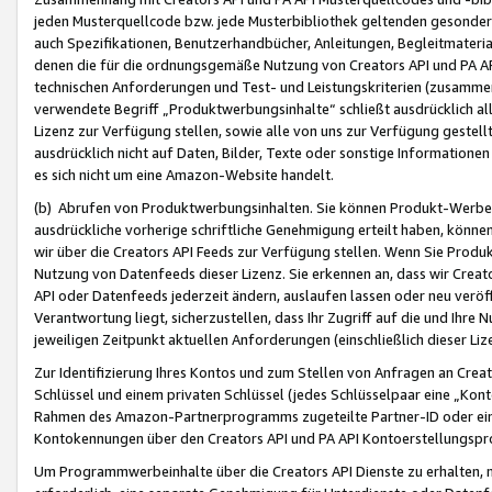
jeden Musterquellcode bzw. jede Musterbibliothek geltenden gesonder
auch Spezifikationen, Benutzerhandbücher, Anleitungen, Begleitmaterial
denen die für die ordnungsgemäße Nutzung von Creators API und PA A
technischen Anforderungen und Test- und Leistungskriterien (zusammen
verwendete Begriff „Produktwerbungsinhalte“ schließt ausdrücklich al
Lizenz zur Verfügung stellen, sowie alle von uns zur Verfügung gestel
ausdrücklich nicht auf Daten, Bilder, Texte oder sonstige Informatione
es sich nicht um eine Amazon-Website handelt.
(b) Abrufen von Produktwerbungsinhalten. Sie können Produkt-Werbein
ausdrückliche vorherige schriftliche Genehmigung erteilt haben, könn
wir über die Creators API Feeds zur Verfügung stellen. Wenn Sie Produk
Nutzung von Datenfeeds dieser Lizenz. Sie erkennen an, dass wir Creat
API oder Datenfeeds jederzeit ändern, auslaufen lassen oder neu veröffe
Verantwortung liegt, sicherzustellen, dass Ihr Zugriff auf die und Ihr
jeweiligen Zeitpunkt aktuellen Anforderungen (einschließlich dieser Liz
Zur Identifizierung Ihres Kontos und zum Stellen von Anfragen an Crea
Schlüssel und einem privaten Schlüssel (jedes Schlüsselpaar eine „Kon
Rahmen des Amazon-Partnerprogramms zugeteilte Partner-ID oder ein
Kontokennungen über den Creators API und PA API Kontoerstellungspro
Um Programmwerbeinhalte über die Creators API Dienste zu erhalten, m