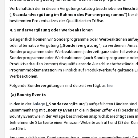
Vorbehaltlich der in diesem Vergütungskatalog beschriebenen Einschr
(„
Standardvergütung im Rahmen des Partnerprogramms
“) besc
bestimmten Prozentsatzes der Qualifizierten Erlöse.
4. Sondervergütung oder Werbeaktionen
Gelegentlich können wir Sonderprogramme oder Werbeaktionen auflegen,
oder alternative Vergütung („
Sondervergütung
”) zu verdienen. Amazo
Sonderprogramme oder Werbeaktionen jederzeit ganz oder teilweise einz
Sonderprogramme oder Werbeaktionen (auch Sonderprogramme oder We
Produktverkäufen kommt) disqualifizierende Ausschlusstatbestände, di
Programmdokumentation im Hinblick auf Produktverkäufe geltende E
Werbeaktionen.
Folgende Sondervergütungen sind derzeit verfügbar:
hier
.
(a) Bounty Events
In den in der
Anlage
(„
Sondervergütung
“) aufgeführten Ländern sind
Zusammenhang mit „
Bounty Events
“ die in dieser Ziffer 4 (a) besch
Bounty Event wie in der Anlage beschrieben anspruchsberechtigt sein mu
teilnehmende Startseite einer Amazon-Website aufruft und (2) der Kun
ausführt.
Amazon zahlt keine Sondervergütung, wenn das zugrundeliegende Boun