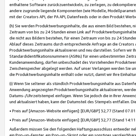
enthaltene Software zurückzuentwickeln, zu zerlegen, zu dekompilier
andere zugrunde liegende Komponenten (wie Modelle, Modellparameter
mit der Creators API, der PA API, Datenfeeds oder in den Produkt Werb
(h) Sie werden Produktwerbungsinhalte, die aus einem Bild bestehen, ni
Zeitraum von bis zu 24 Stunden einen Link auf Produktwerbungsinhalte
die nicht aus Bildern bestehen, für einen Zeitraum von bis zu 24 Stund
Ablauf dieses Zeitraums durch entsprechende Anfrage an die Creators 
Produktwerbungsinhalte aktualisieren und neu darstellen. Sofern wir Ih
Standardidentifikationsnummern (ASINs) für einen unbestimmten Zeitra
Kundenanwendung, dürfen unbeschadet des Vorstehenden Produktwerbu
Zwischenspeicher abgelegt werden. Auf unser Verlangen werden Sie un
die Produktwerbungsinhalte enthält oder nutzt, damit wir Ihre Einhalt
(i) Wenn Sie seltener als stündlich Produktwerbungsinhalte aus Datenfe
Anwendung angezeigten Produktwerbungsinhalte aktualisieren, werden 
Datums-/Uhrzeitstempel einfügen. Wenn Sie jedoch die in Ihrer Anwe
und aktualisiert haben, kann der Datumsteil des Stempels entfallen. Dies
• Preis auf [Amazon-Website einfügen]: [EUR/GBP] 32,77 (Stand 07.01.
• Preis auf [Amazon-Website einfügen]: [EUR/GBP] 32,77 (Stand 14:11 
Außerdem müssen Sie den folgenden Haftungsausschluss entweder neb
ein Pop-up-Fenster, ein Pop-up-Skript oder ein sonstiges vergleichba