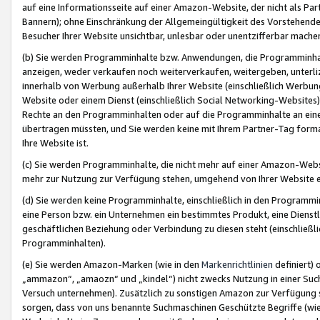
auf eine Informationsseite auf einer Amazon-Website, der nicht als Part
Bannern); ohne Einschränkung der Allgemeingültigkeit des Vorstehende
Besucher Ihrer Website unsichtbar, unlesbar oder unentzifferbar mache
(b) Sie werden Programminhalte bzw. Anwendungen, die Programminhalt
anzeigen, weder verkaufen noch weiterverkaufen, weitergeben, unterli
innerhalb von Werbung außerhalb Ihrer Website (einschließlich Werbun
Website oder einem Dienst (einschließlich Social Networking-Website
Rechte an den Programminhalten oder auf die Programminhalte an eine a
übertragen müssten, und Sie werden keine mit Ihrem Partner-Tag formati
Ihre Website ist.
(c) Sie werden Programminhalte, die nicht mehr auf einer Amazon-Websit
mehr zur Nutzung zur Verfügung stehen, umgehend von Ihrer Website e
(d) Sie werden keine Programminhalte, einschließlich in den Programmin
eine Person bzw. ein Unternehmen ein bestimmtes Produkt, eine Dienstle
geschäftlichen Beziehung oder Verbindung zu diesen steht (einschließli
Programminhalten).
(e) Sie werden Amazon-Marken (wie in den
Markenrichtlinien
definiert) 
„ammazon“, „amaozn“ und „kindel“) nicht zwecks Nutzung in einer Suc
Versuch unternehmen). Zusätzlich zu sonstigen Amazon zur Verfügung 
sorgen, dass von uns benannte Suchmaschinen Geschützte Begriffe (wie 