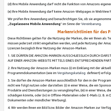
(d) Ihre Mobile Anwendung darf nicht die Funktion von Amazons eige
(e) Ihre Mobile Anwendung darf keine Amazon-Webpages in WebView 
Wir prüfen Ihre Anwendung und benachrichtigen Sie, ob sie angenomm
„
Zugelassene Mobile Anwendung
“ im Sinne der
Vereinbarung
.
Markenrichtlinien für das 
Diese Richtlinien gelten für die Nutzung der Marken, die wir Ihnen als 
müssen jederzeit strikt eingehalten werden, und jede Nutzung der Ama
Lizenzen bezüglich Ihrer Nutzung der Amazon-Marken.
1. SIE DÜRFEN DIE AMAZON-MARKEN AUSSCHLIESSLICH DURCH DARS
AUF EINER AMAZON-WEBSITE MITTELS EINES ENTSPRECHENDEN PART
2. Ihre Nutzung der Amazon-Marken muss (i) im Einklang mit der aktuells
Programmdokumentation (wie im
Vergütungskatalog
definiert) erfolg
3. Sie dürfen die Amazon-Marken ausschließlich für den in der Progr
nicht wie folgt nutzen oder darstellen: (i) in einer Weise, die ein Spo
Produkte und Dienstleistungen zu verunglimpfen, (iii) in einer Weise
schädigen könnte, oder (iv) in Offline-Materialien oder E-Mails (z. B.
Dokumenten oder mündlicher Werbung).
4. Wir werden Ihnen ein Bild bzw. Bilder der Amazon-Marken zur Verfüg