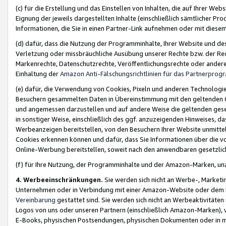
(c) für die Erstellung und das Einstellen von Inhalten, die auf Ihrer We
Eignung der jeweils dargestellten Inhalte (einschließlich sämtlicher 
Informationen, die Sie in einen Partner-Link aufnehmen oder mit diese
(d) dafür, dass die Nutzung der Programminhalte, Ihrer Website und des 
Verletzung oder missbräuchliche Ausübung unserer Rechte bzw. der Recht
Markenrechte, Datenschutzrechte, Veröffentlichungsrechte oder anderer
Einhaltung der
Amazon Anti-Fälschungsrichtlinien für das Partnerpro
(e) dafür, die Verwendung von Cookies, Pixeln und anderen Technologien
Besuchern gesammelten Daten in Übereinstimmung mit den geltenden Ge
und angemessen darzustellen und auf andere Weise die geltenden geset
in sonstiger Weise, einschließlich des ggf. anzuzeigenden Hinweises, d
Werbeanzeigen bereitstellen, von den Besuchern Ihrer Website unmitte
Cookies erkennen können und dafür, dass Sie Informationen über die v
Online-Werbung bereitstellen, soweit nach den anwendbaren gesetzlic
(f) für Ihre Nutzung, der Programminhalte und der Amazon-Marken, u
4. Werbeeinschränkungen.
Sie werden sich nicht an Werbe-, Market
Unternehmen oder in Verbindung mit einer Amazon-Website oder dem Pa
Vereinbarung
gestattet sind. Sie werden sich nicht an Werbeaktivitäten
Logos von uns oder unseren Partnern (einschließlich Amazon-Marken), 
E-Books, physischen Postsendungen, physischen Dokumenten oder in 