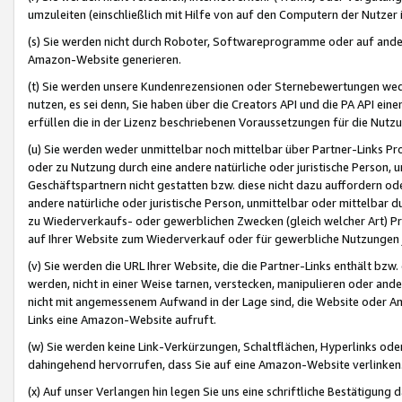
umzuleiten (einschließlich mit Hilfe von auf den Computern der Nutzer i
(s) Sie werden nicht durch Roboter, Softwareprogramme oder auf andere
Amazon-Website generieren.
(t) Sie werden unsere Kundenrezensionen oder Sternebewertungen wed
nutzen, es sei denn, Sie haben über die Creators API und die PA API e
erfüllen die in der Lizenz beschriebenen Voraussetzungen für die Nutzu
(u) Sie werden weder unmittelbar noch mittelbar über Partner-Links P
oder zu Nutzung durch eine andere natürliche oder juristische Person,
Geschäftspartnern nicht gestatten bzw. diese nicht dazu auffordern od
andere natürliche oder juristische Person, unmittelbar oder mittelbar
zu Wiederverkaufs- oder gewerblichen Zwecken (gleich welcher Art) 
auf Ihrer Website zum Wiederverkauf oder für gewerbliche Nutzungen 
(v) Sie werden die URL Ihrer Website, die die Partner-Links enthält b
werden, nicht in einer Weise tarnen, verstecken, manipulieren oder and
nicht mit angemessenem Aufwand in der Lage sind, die Website oder A
Links eine Amazon-Website aufruft.
(w) Sie werden keine Link-Verkürzungen, Schaltflächen, Hyperlinks ode
dahingehend hervorrufen, dass Sie auf eine Amazon-Website verlinken
(x) Auf unser Verlangen hin legen Sie uns eine schriftliche Bestätigung