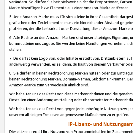
verändern. So dürfen Sie beispielsweise nicht die Proportionen, Farb
Marke hinzufügen bzw. Elemente aus einer Amazon-Marke entfernen.
5. Jede Amazon-Marke muss für sich alleine in ihrer Gesamtheit darge
grafischen oder Textelementen muss ein hinreichender Abstand gegebe
platzieren, der die Lesbarkeit oder Darstellung dieser Amazon-Marke b
6. Alle Rechte an den Amazon-Marken sind unser alleiniges Eigentum, 
kommt alleine uns zugute. Sie werden keine Handlungen vornehmen, 
stehen.
7. Du darfst kein Logo von, oder Inhalte erstellt von,
Drittanbietern au
anderweitig verwenden, es sei denn, du hast von diesem Verkäufer oder
8. Sie dürfen in keiner Rechtsordnung Marken nutzen oder zur Eintragu
keiner Rechtsordnung Marken, Domain-Namen, Subdomain-Namen, Benu
Amazon-Marke zum Verwechseln ähnlich sind.
Wir behalten uns das Recht vor, diese Markenrichtlinien und die gene
Einstellen einer Änderungsmitteilung oder überarbeiteter Markenricht
Wir behalten uns das Recht vor, gegen jede unbefugte Nutzung bzw. jede 
unserem alleinigen Ermessen angemessene Maßnahmen zu ergreifen.
IP-Lizenz- und Nutzungsan
Diese Lizenz regelt Ihre Nutzung von Programminhalten im Zusammen