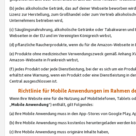
(b) jedes alkoholische Getränk, das auf deiner Webseite beworben wird
Lizenz zur Herstellung, zum Großhandel oder zum Vertrieb alkoholisch
Unternehmens betrieben wird,
(c) Säuglingsnahruhrung, alkoholische Getränke oder Tabakwaren und E
Webseiten in der EU und im Vereinigten Königreich wirbst,
(d) pflanzliche Raucherprodukte, wenn du für die Amazon-Webseite in B
(e) Produkte ohne medizinischen Verwendungszweck gemäß Anhang XVI 
Amazon-Webseite in Frankreich wirbst,
(f) jedes Produkt oder jede Dienstleistung, bei der es sich um ein Prod
erhältst eine Warnung, wenn ein Produkt oder eine Dienstleistung in de
Central ausgeschlossen ist.
Richtlinie für Mobile Anwendungen im Rahmen de
Wenn Ihre Website eine für die Nutzung auf Mobiltelefonen, Tablets 
„
Mobile Anwendung
“) enthält, gilt Folgendes:
(a) Ihre Mobile Anwendung muss in den App-Stores von Google Play, A
(b) Ihre Mobile Anwendung muss kostenlos heruntergeladen werden könn
(c) Ihre Mobile Anwendung muss originäre Inhalte haben,