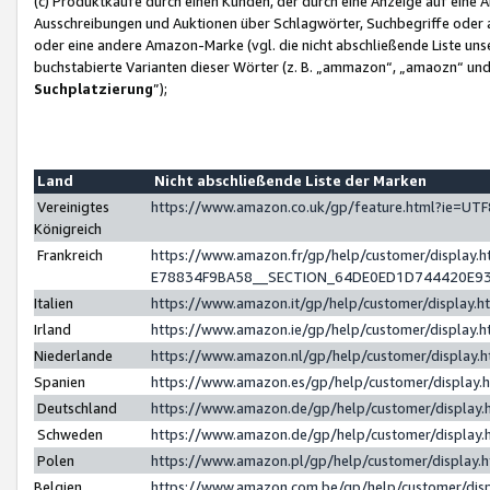
(c) Produktkäufe durch einen Kunden, der durch eine Anzeige auf eine 
Ausschreibungen und Auktionen über Schlagwörter, Suchbegriffe oder 
oder eine andere Amazon-Marke (vgl. die nicht abschließende Liste un
buchstabierte Varianten dieser Wörter (z. B. „ammazon“, „amaozn“ und „
Suchplatzierung
”);
Land
Nicht abschließende Liste der Marken
Vereinigtes
https://www.amazon.co.uk/gp/feature.html?ie=U
Königreich
Frankreich
https://www.amazon.fr/gp/help/customer/displa
E78834F9BA58__SECTION_64DE0ED1D744420E9
Italien
https://www.amazon.it/gp/help/customer/display
Irland
https://www.amazon.ie/gp/help/customer/displa
Niederlande
https://www.amazon.nl/gp/help/customer/display
Spanien
https://www.amazon.es/gp/help/customer/display
Deutschland
https://www.amazon.de/gp/help/customer/displa
Schweden
https://www.amazon.de/gp/help/customer/displa
Polen
https://www.amazon.pl/gp/help/customer/display
Belgien
https://www.amazon.com.be/gp/help/customer/d