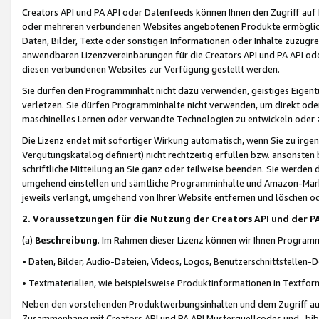
Creators API und PA API oder Datenfeeds können Ihnen den Zugriff auf D
oder mehreren verbundenen Websites angebotenen Produkte ermögliche
Daten, Bilder, Texte oder sonstigen Informationen oder Inhalte zuzugre
anwendbaren Lizenzvereinbarungen für die Creators API und PA API od
diesen verbundenen Websites zur Verfügung gestellt werden.
Sie dürfen den Programminhalt nicht dazu verwenden, geistiges Eigent
verletzen. Sie dürfen Programminhalte nicht verwenden, um direkt ode
maschinelles Lernen oder verwandte Technologien zu entwickeln oder zu
Die Lizenz endet mit sofortiger Wirkung automatisch, wenn Sie zu irg
Vergütungskatalog definiert) nicht rechtzeitig erfüllen bzw. ansonsten
schriftliche Mitteilung an Sie ganz oder teilweise beenden. Sie werden
umgehend einstellen und sämtliche Programminhalte und Amazon-Marke
jeweils verlangt, umgehend von Ihrer Website entfernen und löschen od
2. Voraussetzungen für die Nutzung der Creators API und der P
(a)
Beschreibung
. Im Rahmen dieser Lizenz können wir Ihnen Programmi
• Daten, Bilder, Audio-Dateien, Videos, Logos, Benutzerschnittstellen-
• Textmaterialien, wie beispielsweise Produktinformationen in Textfor
Neben den vorstehenden Produktwerbungsinhalten und dem Zugriff auf 
Zusammenhang mit Creators API und PA API Musterquellcodes und -bibli