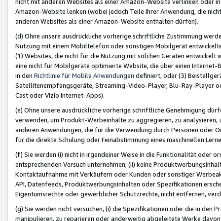
nicht mit anderen Websites als einer Amazon-Website verlinken oder i
Amazon-Website lenken (wobei jedoch Teile Ihrer Anwendung, die nich
anderen Websites als einer Amazon-Website enthalten dürfen).
(d) Ohne unsere ausdrückliche vorherige schriftliche Zustimmung werd
Nutzung mit einem Mobiltelefon oder sonstigen Mobilgerät entwickelt
(1) Websites, die nicht für die Nutzung mit solchen Geräten entwickelt
eine nicht für Mobilgeräte optimierte Website, die über einen Interne
in den
Richtlinie für Mobile Anwendungen
definiert, oder (3) Beistellge
Satellitenempfangsgeräte, Streaming-Video-Player, Blu-Ray-Player ode
Cast oder Vizio Internet-Apps).
(e) Ohne unsere ausdrückliche vorherige schriftliche Genehmigung dürfe
verwenden, um Produkt-Werbeinhalte zu aggregieren, zu analysieren, 
anderen Anwendungen, die für die Verwendung durch Personen oder Or
für die direkte Schulung oder Feinabstimmung eines maschinellen Lern
(f) Sie werden (i) nicht in irgendeiner Weise in die Funktionalität ode
entsprechenden Versuch unternehmen; (ii) keine Produktwerbungsinha
Kontaktaufnahme mit Verkäufern oder Kunden oder sonstiger Werbeaktiv
API, Datenfeeds, Produktwerbungsinhalten oder Spezifikationen erschei
Eigentumsrechte oder gewerblicher Schutzrechte, nicht entfernen, verd
(g) Sie werden nicht versuchen, (i) die Spezifikationen oder die in de
manipulieren, zu reparieren oder anderweitig abgeleitete Werke davon z