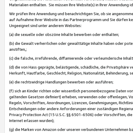
Materialien enthalten. Sie müssen Ihre Website(s) in Ihrer Anwendung ide
Wir prüfen Ihre Anwendung und benachrichtigen Sie, ob sie angenommen
auf Aufnahme Ihrer Website in das Partnerprogramm und Sie dürfen kei
Ungeeignet sind unter anderem Websites:
(a) die sexuelle oder obszöne Inhalte bewerben oder enthalten;
(b) die Gewalt verherrlichen oder gewalttätige Inhalte haben oder pot
anstiften,;
(c) die falsche, irreführende, diffamierende oder verleumderische Inha
(d) die von Hass geprägte, belästigende, schädliche, die Privatsphäre v
Herkunft, Hautfarbe, Geschlecht, Religion, Nationalität, Behinderung, 
(e) die rechtswidrige Handlungen bewerben oder ausführen;
(f) sich an Kinder richten oder wissentlich personenbezogene Daten vo
geltenden Gesetzen definiert) erheben, verwenden oder offenlegen, Vo
Regeln, Vorschriften, Anordnungen, Lizenzen, Genehmigungen, Richtlini
Entscheidungen oder andere Anforderungen einer zuständigen Regierung
Privacy Protection Act (15 U.S.C. §§ 6501-6506) oder Vorschriften, di
Internet erlassen wurden);
(g) die Marken von Amazon oder unseren verbundenen Unternehmen b