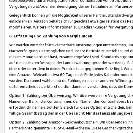
(beispielsweise durch Manipulation oder Kombination von Attributions-
Vergütungen und/oder der Beendigung deiner Teilnahme am Partnerp
Gelegentlich können wir die Möglichkeit unserer Partner, Standardv
einschränken. Amazon behält sich (ungeachtet etwaiger Fristen) das Re
modifizieren. Weitere Informationen zu Einschränkungen für Vergütung
6. Erfassung und Zahlung von Vergütungen
Wir werden wirtschaftlich vertretbare Anstrengungen unternehmen, um 
Nachverfolgung zu ermöglichen und unsere Berichte zu erstellen und di
diesem Monat verdient hast, zusammengefasst sind. Standardvergütung
auf den nächsten Betrag in der Landeswährung gerundet werden (z. B. C
über oder unter dem in deiner Preiskarte angegebenen Satz liegt. Wir
eine Amazon-Webseite etwa 60 Tage nach Ende jedes Kalendermonats, i
wurden. Du kannst wählen, ob du Zahlungen in einer anderen Währung
dafür entscheidest, erklärst du dich damit einverstanden, dass die K
Option 1: Zahlung per Überweisung.
Wir überweisen Ihre Vergütung dir
Namen der Bank, die Kontonummer, den Namen des Kontoinhabers bzw. a
erforderlich) nennen. Sollten Sie sich für diese Option entscheiden, be
fällige Gesamtbetrag den in der
Übersicht Mindestauszahlungsbet
Option 2: Zahlung per Amazon-Geschenkgutschein.
Wir übersenden Ihne
Partnerkonto genannte Haupt-E-Mail-Adresse. Diese Geschenkgutschei