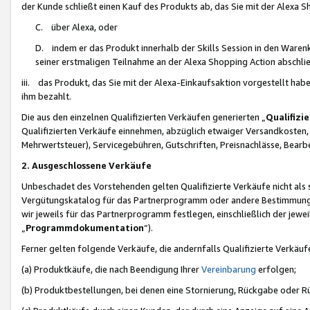
der Kunde schließt einen Kauf des Produkts ab, das Sie mit der Alexa 
C. über Alexa, oder
D. indem er das Produkt innerhalb der Skills Session in den Waren
seiner erstmaligen Teilnahme an der Alexa Shopping Action abschlie
iii. das Produkt, das Sie mit der Alexa-Einkaufsaktion vorgestellt ha
ihm bezahlt.
Die aus den einzelnen Qualifizierten Verkäufen generierten „
Qualifizi
Qualifizierten Verkäufe einnehmen, abzüglich etwaiger Versandkosten
Mehrwertsteuer), Servicegebühren, Gutschriften, Preisnachlässe, Bear
2. Ausgeschlossene Verkäufe
Unbeschadet des Vorstehenden gelten Qualifizierte Verkäufe nicht als
Vergütungskatalog für das Partnerprogramm oder andere Bestimmungen,
wir jeweils für das Partnerprogramm festlegen, einschließlich der jewe
„
Programmdokumentation
“).
Ferner gelten folgende Verkäufe, die andernfalls Qualifizierte Verkä
(a) Produktkäufe, die nach Beendigung Ihrer
Vereinbarung
erfolgen;
(b) Produktbestellungen, bei denen eine Stornierung, Rückgabe oder R