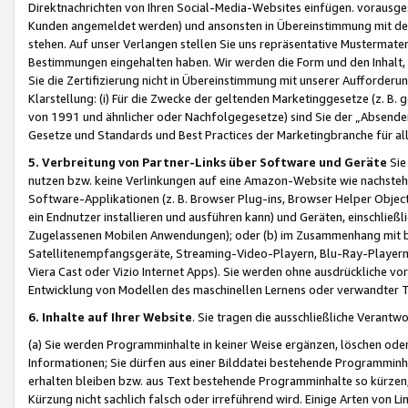
Direktnachrichten von Ihren Social-Media-Websites einfügen. vorausg
Kunden angemeldet werden) und ansonsten in Übereinstimmung mit der
stehen. Auf unser Verlangen stellen Sie uns repräsentative Mustermater
Bestimmungen eingehalten haben. Wir werden die Form und den Inhalt, di
Sie die Zertifizierung nicht in Übereinstimmung mit unserer Aufforderu
Klarstellung: (i) Für die Zwecke der geltenden Marketinggesetze (z. 
von 1991 und ähnlicher oder Nachfolgegesetze) sind Sie der „Absender“ j
Gesetze und Standards und Best Practices der Marketingbranche für 
5. Verbreitung von Partner-Links über Software und Geräte
Sie
nutzen bzw. keine Verlinkungen auf eine Amazon-Website wie nachsteh
Software-Applikationen (z. B. Browser Plug-ins, Browser Helper Objec
ein Endnutzer installieren und ausführen kann) und Geräten, einschlie
Zugelassenen Mobilen Anwendungen); oder (b) im Zusammenhang mit bzw.
Satellitenempfangsgeräte, Streaming-Video-Playern, Blu-Ray-Playern 
Viera Cast oder Vizio Internet Apps). Sie werden ohne ausdrückliche v
Entwicklung von Modellen des maschinellen Lernens oder verwandter 
6. Inhalte auf Ihrer Website
. Sie tragen die ausschließliche Verantwo
(a) Sie werden Programminhalte in keiner Weise ergänzen, löschen oder
Informationen; Sie dürfen aus einer Bilddatei bestehende Programminhal
erhalten bleiben bzw. aus Text bestehende Programminhalte so kürzen, 
Kürzung nicht sachlich falsch oder irreführend wird. Einige Arten von L