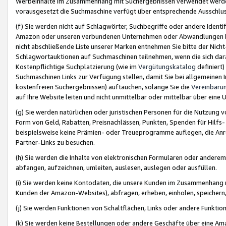
Werbeinhalte im Zusammenhang mit Suchergebnissen verwendet werden,
vorausgesetzt die Suchmaschine verfügt über entsprechende Ausschlu
(f) Sie werden nicht auf Schlagwörter, Suchbegriffe oder andere Ident
Amazon oder unseren verbundenen Unternehmen oder Abwandlungen bzw
nicht abschließende Liste unserer Marken entnehmen Sie bitte der Nich
Schlagwortauktionen auf Suchmaschinen teilnehmen, wenn die sich da
Kostenpflichtige Suchplatzierung (wie im
Vergütungskatalog
definiert
Suchmaschinen Links zur Verfügung stellen, damit Sie bei allgemeinen I
kostenfreien Suchergebnissen) auftauchen, solange Sie die
Vereinbaru
auf Ihre Website leiten und nicht unmittelbar oder mittelbar über eine
(g) Sie werden natürlichen oder juristischen Personen für die Nutzung 
Form von Geld, Rabatten, Preisnachlässen, Punkten, Spenden für Hilfs
beispielsweise keine Prämien- oder Treueprogramme auflegen, die Anrei
Partner-Links zu besuchen.
(h) Sie werden die Inhalte von elektronischen Formularen oder anderem M
abfangen, aufzeichnen, umleiten, auslesen, auslegen oder ausfüllen.
(i) Sie werden keine Kontodaten, die unsere Kunden im Zusammenhang 
Kunden der Amazon-Websites), abfragen, erheben, einholen, speichern,
(j) Sie werden Funktionen von Schaltflächen, Links oder andere Funkti
(k) Sie werden keine Bestellungen oder andere Geschäfte über eine Ama