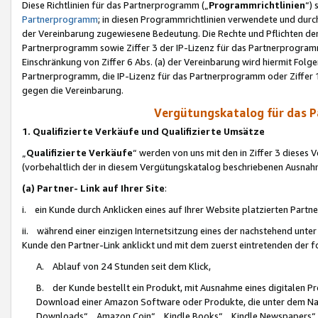
Diese Richtlinien für das Partnerprogramm („
Programmrichtlinien
“)
Partnerprogramm
; in diesen Programmrichtlinien verwendete und durch
der Vereinbarung zugewiesene Bedeutung. Die Rechte und Pflichten de
Partnerprogramm sowie Ziffer 3 der IP-Lizenz für das Partnerprogram
Einschränkung von Ziffer 6 Abs. (a) der Vereinbarung wird hiermit Fol
Partnerprogramm, die IP-Lizenz für das Partnerprogramm oder Ziffer 1
gegen die Vereinbarung.
Vergütungskatalog für das 
1. Qualifizierte Verkäufe und Qualifizierte Umsätze
„
Qualifizierte Verkäufe
“ werden von uns mit den in Ziffer 3 diese
(vorbehaltlich der in diesem Vergütungskatalog beschriebenen Ausnah
(a) Partner- Link auf Ihrer Site
:
i. ein Kunde durch Anklicken eines auf Ihrer Website platzierten Part
ii. während einer einzigen Internetsitzung eines der nachstehend unter (i)
Kunde den Partner-Link anklickt und mit dem zuerst eintretenden der f
A. Ablauf von 24 Stunden seit dem Klick,
B. der Kunde bestellt ein Produkt, mit Ausnahme eines digitalen P
Download einer Amazon Software oder Produkte, die unter dem N
Downloads“, „Amazon Coin“, „Kindle Books“, „Kindle Newspapers“, „