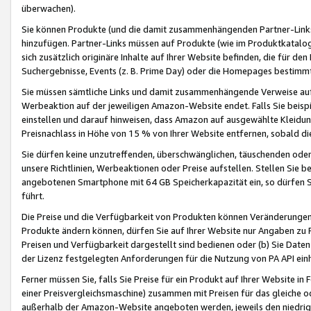
überwachen).
Sie können Produkte (und die damit zusammenhängenden Partner-Links)
hinzufügen. Partner-Links müssen auf Produkte (wie im Produktkatalog de
sich zusätzlich originäre Inhalte auf Ihrer Website befinden, die für 
Suchergebnisse, Events (z. B. Prime Day) oder die Homepages bestimmte
Sie müssen sämtliche Links und damit zusammenhängende Verweise auf z
Werbeaktion auf der jeweiligen Amazon-Website endet. Falls Sie beisp
einstellen und darauf hinweisen, dass Amazon auf ausgewählte Kleidun
Preisnachlass in Höhe von 15 % von Ihrer Website entfernen, sobald di
Sie dürfen keine unzutreffenden, überschwänglichen, täuschenden od
unsere Richtlinien, Werbeaktionen oder Preise aufstellen. Stellen Sie 
angebotenen Smartphone mit 64 GB Speicherkapazität ein, so dürfen S
führt.
Die Preise und die Verfügbarkeit von Produkten können Veränderungen 
Produkte ändern können, dürfen Sie auf Ihrer Website nur Angaben zu P
Preisen und Verfügbarkeit dargestellt sind bedienen oder (b) Sie Daten
der Lizenz festgelegten Anforderungen für die Nutzung von PA API einh
Ferner müssen Sie, falls Sie Preise für ein Produkt auf Ihrer Website in 
einer Preisvergleichsmaschine) zusammen mit Preisen für das gleiche o
außerhalb der Amazon-Website angeboten werden, jeweils den niedrigst