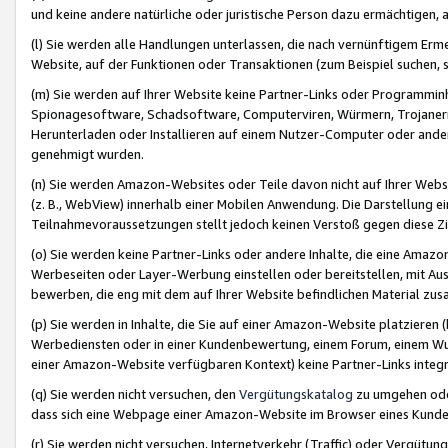
und keine andere natürliche oder juristische Person dazu ermächtigen, a
(l) Sie werden alle Handlungen unterlassen, die nach vernünftigem Erme
Website, auf der Funktionen oder Transaktionen (zum Beispiel suchen, s
(m) Sie werden auf Ihrer Website keine Partner-Links oder Programmin
Spionagesoftware, Schadsoftware, Computerviren, Würmern, Trojaner
Herunterladen oder Installieren auf einem Nutzer-Computer oder ande
genehmigt wurden.
(n) Sie werden Amazon-Websites oder Teile davon nicht auf Ihrer Websi
(z. B., WebView) innerhalb einer Mobilen Anwendung. Die Darstellung ein
Teilnahmevoraussetzungen stellt jedoch keinen Verstoß gegen diese Zif
(o) Sie werden keine Partner-Links oder andere Inhalte, die eine Am
Werbeseiten oder Layer-Werbung einstellen oder bereitstellen, mit Au
bewerben, die eng mit dem auf Ihrer Website befindlichen Material z
(p) Sie werden in Inhalte, die Sie auf einer Amazon-Website platzier
Werbediensten oder in einer Kundenbewertung, einem Forum, einem Wun
einer Amazon-Website verfügbaren Kontext) keine Partner-Links integr
(q) Sie werden nicht versuchen, den
Vergütungskatalog
zu umgehen oder
dass sich eine Webpage einer Amazon-Website im Browser eines Kunden 
(r) Sie werden nicht versuchen, Internetverkehr (Traffic) oder Vergü