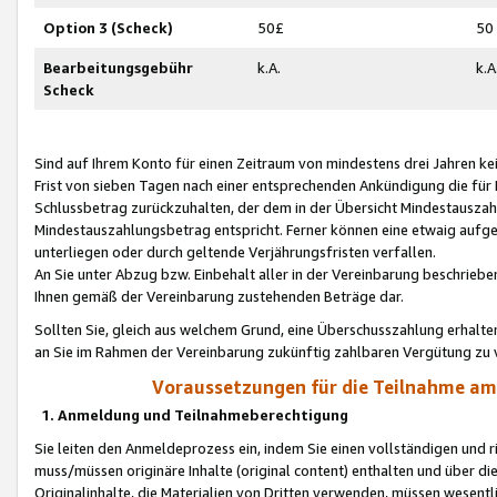
Option 3 (Scheck)
50£
50
Bearbeitungsgebühr
k.A.
k.A
Scheck
Sind auf Ihrem Konto für einen Zeitraum von mindestens drei Jahren kein
Frist von sieben Tagen nach einer entsprechenden Ankündigung die für
Schlussbetrag zurückzuhalten, der dem in der Übersicht Mindestausz
Mindestauszahlungsbetrag entspricht. Ferner können eine etwaig aufg
unterliegen oder durch geltende Verjährungsfristen verfallen.
An Sie unter Abzug bzw. Einbehalt aller in der Vereinbarung beschrieb
Ihnen gemäß der Vereinbarung zustehenden Beträge dar.
Sollten Sie, gleich aus welchem Grund, eine Überschusszahlung erhalte
an Sie im Rahmen der Vereinbarung zukünftig zahlbaren Vergütung zu 
Voraussetzungen für die Teilnahme a
1. Anmeldung und Teilnahmeberechtigung
Sie leiten den Anmeldeprozess ein, indem Sie einen vollständigen und 
muss/müssen originäre Inhalte (original content) enthalten und über d
Originalinhalte, die Materialien von Dritten verwenden, müssen wese