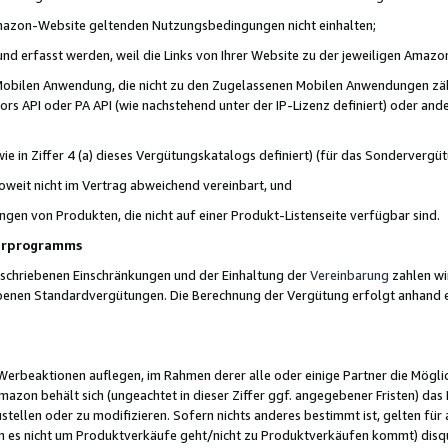
 Amazon-Website geltenden Nutzungsbedingungen nicht einhalten;
t und erfasst werden, weil die Links von Ihrer Website zu der jeweiligen Am
 Mobilen Anwendung, die nicht zu den Zugelassenen Mobilen Anwendungen zählt
s API oder PA API (wie nachstehend unter der IP-Lizenz definiert) oder ander
ie in Ziffer 4 (a) dieses Vergütungskatalogs definiert) (für das Sonderverg
weit nicht im Vertrag abweichend vereinbart, und
ngen von Produkten, die nicht auf einer Produkt-Listenseite verfügbar sind.
nerprogramms
eschriebenen Einschränkungen und der Einhaltung der
Vereinbarung
zahlen wir
ebenen Standardvergütungen. Die Berechnung der Vergütung erfolgt anhand e
beaktionen auflegen, im Rahmen derer alle oder einige Partner die Möglichk
Amazon behält sich (ungeachtet in dieser Ziffer ggf. angegebener Fristen) d
ustellen oder zu modifizieren. Sofern nichts anderes bestimmt ist, gelten 
s nicht um Produktverkäufe geht/nicht zu Produktverkäufen kommt) disqua