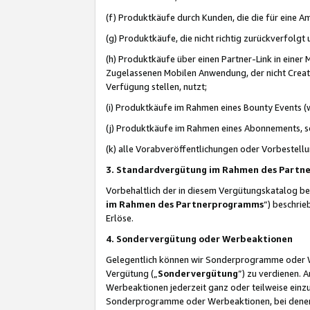
(f) Produktkäufe durch Kunden, die die für eine
(g) Produktkäufe, die nicht richtig zurückverfolg
(h) Produktkäufe über einen Partner-Link in einer
Zugelassenen Mobilen Anwendung, der nicht Creator
Verfügung stellen, nutzt;
(i) Produktkäufe im Rahmen eines Bounty Events (w
(j) Produktkäufe im Rahmen eines Abonnements, so
(k) alle Vorabveröffentlichungen oder Vorbestellu
3. Standardvergütung im Rahmen des Part
Vorbehaltlich der in diesem Vergütungskatalog b
im Rahmen des Partnerprogramms
“) beschri
Erlöse.
4. Sondervergütung oder Werbeaktionen
Gelegentlich können wir Sonderprogramme oder Wer
Vergütung („
Sondervergütung
”) zu verdienen. 
Werbeaktionen jederzeit ganz oder teilweise einz
Sonderprogramme oder Werbeaktionen, bei denen e