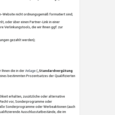
azon-Website nicht ordnungsgemäß formatiert sind;
, oder über einen Partner-Link in einer
e Verlinkungstools, die wir Ihnen ggf. zur
ütungen gezahlt werden);
 Ihnen die in der
Anlage
(„
Standardvergütung
ines bestimmten Prozentsatzes der Qualifizierten
eit erhalten, zusätzliche oder alternative
as Recht vor, Sonderprogramme oder
für alle Sonderprogramme oder Werbeaktionen (auch
lifizierende Ausschlusstatbestände, die im