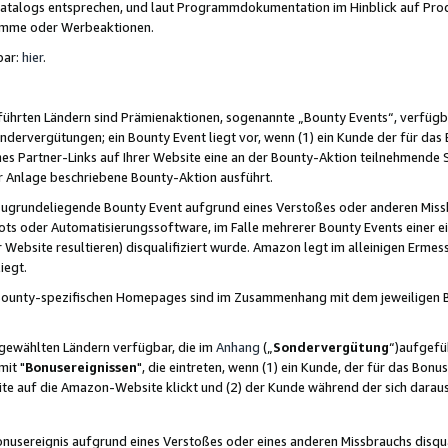
skatalogs entsprechen, und laut Programmdokumentation im Hinblick auf Pr
amme oder Werbeaktionen.
bar:
hier
.
führten Ländern sind Prämienaktionen, sogenannte „Bounty Events“, verfügb
Sondervergütungen; ein Bounty Event liegt vor, wenn (1) ein Kunde der für da
nes Partner-Links auf Ihrer Website eine an der Bounty-Aktion teilnehmende 
er Anlage beschriebene Bounty-Aktion ausführt.
ugrundeliegende Bounty Event aufgrund eines Verstoßes oder anderen Miss
ots oder Automatisierungssoftware, im Falle mehrerer Bounty Events einer e
r Website resultieren) disqualifiziert wurde. Amazon legt im alleinigen Ermess
iegt.
n Bounty-spezifischen Homepages sind im Zusammenhang mit dem jeweiligen
sgewählten Ländern verfügbar, die im
Anhang
(„
Sondervergütung
“)aufgefüh
it "
Bonusereignissen
", die eintreten, wenn (1) ein Kunde, der für das Bon
bsite auf die Amazon-Website klickt und (2) der Kunde während der sich dar
usereignis aufgrund eines Verstoßes oder eines anderen Missbrauchs disqua