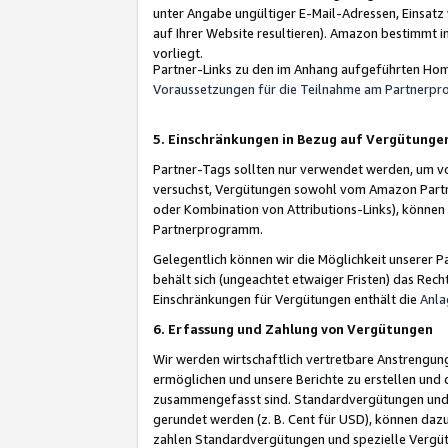
unter Angabe ungültiger E-Mail-Adressen, Einsatz
auf Ihrer Website resultieren). Amazon bestimmt i
vorliegt.
Partner-Links zu den im Anhang aufgeführten Hom
Voraussetzungen für die Teilnahme am Partnerp
5. Einschränkungen in Bezug auf Vergütunge
Partner-Tags sollten nur verwendet werden, um von 
versuchst, Vergütungen sowohl vom Amazon Partn
oder Kombination von Attributions-Links), könne
Partnerprogramm.
Gelegentlich können wir die Möglichkeit unsere
behält sich (ungeachtet etwaiger Fristen) das Rec
Einschränkungen für Vergütungen enthält die
Anla
6. Erfassung und Zahlung von Vergütungen
Wir werden wirtschaftlich vertretbare Anstrengu
ermöglichen und unsere Berichte zu erstellen und 
zusammengefasst sind. Standardvergütungen und s
gerundet werden (z. B. Cent für USD), können dazu
zahlen Standardvergütungen und spezielle Vergüt