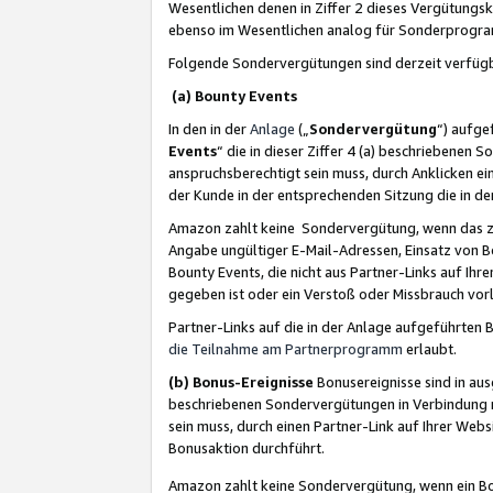
Wesentlichen denen in Ziffer 2 dieses Vergütung
ebenso im Wesentlichen analog für Sonderprogr
Folgende Sondervergütungen sind derzeit verfüg
(a) Bounty Events
In den in der
Anlage
(„
Sondervergütung
“) aufge
Events
“ die in dieser Ziffer 4 (a) beschriebenen 
anspruchsberechtigt sein muss, durch Anklicken ei
der Kunde in der entsprechenden Sitzung die in d
Amazon zahlt keine Sondervergütung, wenn das z
Angabe ungültiger E-Mail-Adressen, Einsatz von B
Bounty Events, die nicht aus Partner-Links auf Ihre
gegeben ist oder ein Verstoß oder Missbrauch vorl
Partner-Links auf die in der Anlage aufgeführte
die Teilnahme am Partnerprogramm
erlaubt.
(b) Bonus-Ereignisse
Bonusereignisse sind in au
beschriebenen Sondervergütungen in Verbindung m
sein muss, durch einen Partner-Link auf Ihrer We
Bonusaktion durchführt.
Amazon zahlt keine Sondervergütung, wenn ein Bon