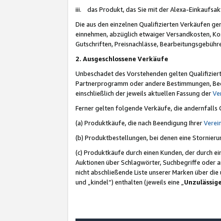
iii. das Produkt, das Sie mit der Alexa-Einkaufsa
Die aus den einzelnen Qualifizierten Verkäufen gen
einnehmen, abzüglich etwaiger Versandkosten, Ko
Gutschriften, Preisnachlässe, Bearbeitungsgebühr
2. Ausgeschlossene Verkäufe
Unbeschadet des Vorstehenden gelten Qualifiziert
Partnerprogramm oder andere Bestimmungen, Beding
einschließlich der jeweils aktuellen Fassung der
Ve
Ferner gelten folgende Verkäufe, die andernfalls
(a) Produktkäufe, die nach Beendigung Ihrer
Verei
(b) Produktbestellungen, bei denen eine Stornier
(c) Produktkäufe durch einen Kunden, der durch e
Auktionen über Schlagwörter, Suchbegriffe oder a
nicht abschließende Liste unserer Marken über di
und „kindel“) enthalten (jeweils eine „
Unzulässig