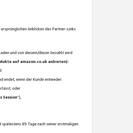
 ursprünglichen Anklicken des Partner-Links
laden und von diesem/dieser bezahlt wird
rodukte auf amazon.co.uk anbieten):
d
 und endet, wenn der Kunde entweder:
erlässt, oder
ls Session
“),
t spätestens 89 Tage nach seiner erstmaligen