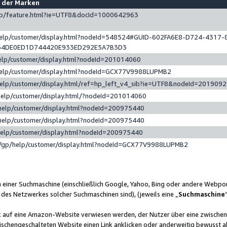
e der Marken
gp/feature.html?ie=UTF8&docId=1000642963
help/customer/display.html?nodeId=548524#GUID-602FA6E8-D724-4317-
64DE0ED1D744420E933ED292E5A7B3D3
elp/customer/display.html?nodeId=201014060
help/customer/display.html?nodeId=GCX77V9988LUPMB2
help/customer/display.html/ref=hp_left_v4_sib?ie=UTF8&nodeId=201909
help/customer/display.html/?nodeId=201014060
help/customer/display.html?nodeId=200975440
help/customer/display.html?nodeId=200975440
help/customer/display.html?nodeId=200975440
/gp/help/customer/display.html?nodeId=GCX77V9988LUPMB2
n einer Suchmaschine (einschließlich Google, Yahoo, Bing oder andere Webp
 des Netzwerkes solcher Suchmaschinen sind), (jeweils eine „
Suchmaschine
nk auf eine Amazon-Website verwiesen werden, der Nutzer über eine zwische
ischengeschalteten Website einen Link anklicken oder anderweitig bewusst a