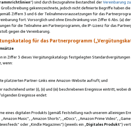
rammrichtlinien
“) sind durch Bezugnahme Bestandteil der
Vereinbarung z
Großschreibung gekennzeichnete, jedoch nicht definierte Begriffe haben die
 gemäß Ziffern 3 und 6 der Teilnahmevoraussetzungen für das Partnerprogram
nbarung fort. Vorsorglich und ohne Einschränkung von Ziffer 6 Abs. (a) der
ungen für die Teilnahme am Partnerprogramm, die IP-Lizenz für das Partner
rstoß gegen die Vereinbarung.
ungskatalog für das Partnerprogramm („Vergütungska
 Umsätze
n in Ziffer 3 dieses Vergütungskatalogs festgelegten Standardvergütungen v
r, wenn:
ite platzierten Partner-Links eine Amazon-Website aufruft; und
r nachstehend unter (i), (ii) und (iii) beschriebenen Ereignisse eintritt, wobe
 folgenden Ereignisse endet:
hme eines digitalen Produkts (gemäß Feststellung nach unserem alleinigen 
 „Amazon Music“, „Amazon Shorts“, „eDocs“, „Amazon Prime Video“, „Game
Newsfeeds“ oder „Kindle Magazines“) (jeweils ein „
Digitales Produkt
“) ver