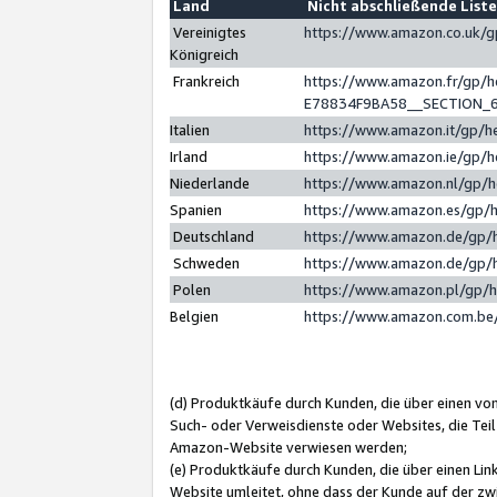
Land
Nicht abschließende List
Vereinigtes
https://www.amazon.co.uk/
Königreich
Frankreich
https://www.amazon.fr/gp/
E78834F9BA58__SECTION_
Italien
https://www.amazon.it/gp/h
Irland
https://www.amazon.ie/gp/
Niederlande
https://www.amazon.nl/gp/
Spanien
https://www.amazon.es/gp/
Deutschland
https://www.amazon.de/gp/
Schweden
https://www.amazon.de/gp/
Polen
https://www.amazon.pl/gp/
Belgien
https://www.amazon.com.be
(d) Produktkäufe durch Kunden, die über einen vo
Such- oder Verweisdienste oder Websites, die Teil
Amazon-Website verwiesen werden;
(e) Produktkäufe durch Kunden, die über einen Li
Website umleitet, ohne dass der Kunde auf der zw