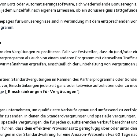
 von Bots oder Automatisierungssoftware, sich wiederholende Bonusereignisse
n jedem Einzelfall nach eigenem Ermessen, ob ein Bonusereignis stattgefund
epages für Bonusereignisse sind in Verbindung mit dem entsprechenden Bonu
rogramm
.
n
den Vergütungen zu profitieren. Falls wir feststellen, dass du (und/oder ein
erprogramm als auch von einem anderen Programm mit demselben Traffic ei
n wir Maßnahmen ergreifen, einschließlich der Einbehaltung von Vergütunge
r Partner, Standardvergütungen im Rahmen des Partnerprogramms oder Sonde
ht vor, Einschränkungen jederzeit ganz oder teilweise aufzuheben oder zu mod
ge
(„
Einschränkungen für Vergütungen
“).
ngen unternehmen, um qualifizierte Verkäufe genau und umfassend zu verfol
dir zu senden, in denen die Standardvergütungen und spezielle Vergütungen, 
pezielle Vergütungen, die für jeden qualifizierenden Verkauf berechnet un
 führen, dass dein effektiver Provisionssatz geringfügig über oder unter dem
ungen in der Standardwährung für eine Amazon-Webseite etwa 60 Tage nach