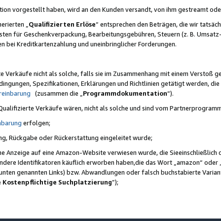
ktion vorgestellt haben, wird an den Kunden versandt, von ihm gestreamt od
erierten „
Qualifizierten Erlöse
“ entsprechen den Beträgen, die wir tatsäch
sten für Geschenkverpackung, Bearbeitungsgebühren, Steuern (z. B. Umsatz-
en bei Kreditkartenzahlung und uneinbringlicher Forderungen.
e Verkäufe nicht als solche, falls sie im Zusammenhang mit einem Verstoß 
ungen, Spezifikationen, Erklärungen und Richtlinien getätigt werden, die 
reinbarung
(zusammen die „
Programmdokumentation
“).
 Qualifizierte Verkäufe wären, nicht als solche und sind vom Partnerprogra
nbarung
erfolgen;
ung, Rückgabe oder Rückerstattung eingeleitet wurde;
ine Anzeige auf eine Amazon-Website verwiesen wurde, die Sieeinschließlich
ndere Identifikatoren käuflich erworben haben,die das Wort „amazon“ oder 
e unten genannten Links) bzw. Abwandlungen oder falsch buchstabierte Varia
e Kostenpflichtige Suchplatzierung
”);