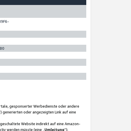
89F6-
280
ortale, gesponserter Werbedienste oder andere
“) generierten oder angezeigten Link auf eine
ngeschaltete Website indirekt auf eine Amazon-
ktiv werden müsste (eine „
Umleitung
“);