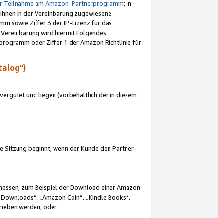
ur Teilnahme am Amazon-Partnerprogramm
; in
 ihnen in der Vereinbarung zugewiesene
m sowie Ziffer 3 der IP-Lizenz für das
 Vereinbarung wird hiermit Folgendes
programm oder Ziffer 1 der Amazon Richtlinie für
talog“)
ergütet und liegen (vorbehaltlich der in diesem
i die Sitzung beginnt, wenn der Kunde den Partner-
Ermessen, zum Beispiel der Download einer Amazon
 Downloads“, „Amazon Coin“, „Kindle Books“,
trieben werden, oder