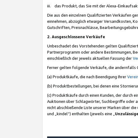
iii. das Produkt, das Sie mit der Alexa-Einkaufsa
Die aus den einzelnen Qualifizierten Verkäufen gen
einnehmen, abzüglich etwaiger Versandkosten, Ko
Gutschriften, Preisnachlässe, Bearbeitungsgebühr
2. Ausgeschlossene Verkäufe
Unbeschadet des Vorstehenden gelten Qualifiziert
Partnerprogramm oder andere Bestimmungen, Beding
einschließlich der jeweils aktuellen Fassung der
Ve
Ferner gelten folgende Verkäufe, die andernfalls
(a) Produktkäufe, die nach Beendigung Ihrer
Verei
(b) Produktbestellungen, bei denen eine Stornier
(c) Produktkäufe durch einen Kunden, der durch e
Auktionen über Schlagwörter, Suchbegriffe oder a
nicht abschließende Liste unserer Marken über di
und „kindel“) enthalten (jeweils eine „
Unzulässig