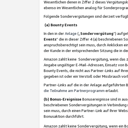
Wesentlichen denen in Ziffer 2 dieses Vergütung
ebenso im Wesentlichen analog für Sonderprogr
Folgende Sondervergütungen sind derzeit verfüg
(a) Bounty Events
In den in der
Anlage
(„
Sondervergütung
“) aufge
Events
“ die in dieser Ziffer 4 (a) beschriebenen 
anspruchsberechtigt sein muss, durch Anklicken ei
der Kunde in der entsprechenden Sitzung die in d
Amazon zahlt keine Sondervergütung, wenn das z
Angabe ungültiger E-Mail-Adressen, Einsatz von B
Bounty Events, die nicht aus Partner-Links auf Ihre
gegeben ist oder ein Verstoß oder Missbrauch vorl
Partner-Links auf die in der Anlage aufgeführte
die Teilnahme am Partnerprogramm
erlaubt.
(b) Bonus-Ereignisse
Bonusereignisse sind in au
beschriebenen Sondervergütungen in Verbindung m
sein muss, durch einen Partner-Link auf Ihrer We
Bonusaktion durchführt.
Amazon zahlt keine Sondervergütung, wenn ein Bon