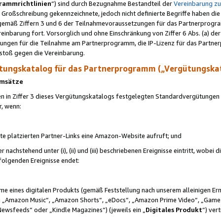
rammrichtlinien
“) sind durch Bezugnahme Bestandteil der
Vereinbarung z
Großschreibung gekennzeichnete, jedoch nicht definierte Begriffe haben die
 gemäß Ziffern 3 und 6 der Teilnahmevoraussetzungen für das Partnerprogram
nbarung fort. Vorsorglich und ohne Einschränkung von Ziffer 6 Abs. (a) der
ungen für die Teilnahme am Partnerprogramm, die IP-Lizenz für das Partner
rstoß gegen die Vereinbarung.
ungskatalog für das Partnerprogramm („Vergütungska
 Umsätze
n in Ziffer 3 dieses Vergütungskatalogs festgelegten Standardvergütungen v
r, wenn:
ite platzierten Partner-Links eine Amazon-Website aufruft; und
r nachstehend unter (i), (ii) und (iii) beschriebenen Ereignisse eintritt, wobe
 folgenden Ereignisse endet:
hme eines digitalen Produkts (gemäß Feststellung nach unserem alleinigen 
 „Amazon Music“, „Amazon Shorts“, „eDocs“, „Amazon Prime Video“, „Game
Newsfeeds“ oder „Kindle Magazines“) (jeweils ein „
Digitales Produkt
“) ver