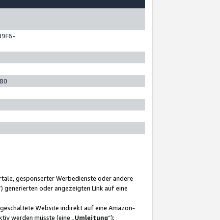
89F6-
280
ortale, gesponserter Werbedienste oder andere
“) generierten oder angezeigten Link auf eine
ngeschaltete Website indirekt auf eine Amazon-
ktiv werden müsste (eine „
Umleitung
“);