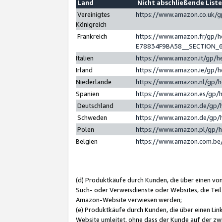
Land
Nicht abschließende List
Vereinigtes
https://www.amazon.co.uk/
Königreich
Frankreich
https://www.amazon.fr/gp/
E78834F9BA58__SECTION_
Italien
https://www.amazon.it/gp/h
Irland
https://www.amazon.ie/gp/
Niederlande
https://www.amazon.nl/gp/
Spanien
https://www.amazon.es/gp/
Deutschland
https://www.amazon.de/gp/
Schweden
https://www.amazon.de/gp/
Polen
https://www.amazon.pl/gp/
Belgien
https://www.amazon.com.be
(d) Produktkäufe durch Kunden, die über einen vo
Such- oder Verweisdienste oder Websites, die Teil
Amazon-Website verwiesen werden;
(e) Produktkäufe durch Kunden, die über einen Li
Website umleitet, ohne dass der Kunde auf der zw