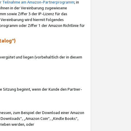
ur Teilnahme am Amazon-Partnerprogramm
; in
 ihnen in der Vereinbarung zugewiesene
m sowie Ziffer 3 der IP-Lizenz für das
 Vereinbarung wird hiermit Folgendes
programm oder Ziffer 1 der Amazon Richtlinie für
talog“)
ergütet und liegen (vorbehaltlich der in diesem
i die Sitzung beginnt, wenn der Kunde den Partner-
Ermessen, zum Beispiel der Download einer Amazon
 Downloads“, „Amazon Coin“, „Kindle Books“,
trieben werden, oder