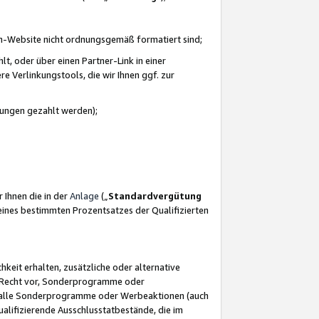
azon-Website nicht ordnungsgemäß formatiert sind;
, oder über einen Partner-Link in einer
e Verlinkungstools, die wir Ihnen ggf. zur
ütungen gezahlt werden);
 Ihnen die in der
Anlage
(„
Standardvergütung
ines bestimmten Prozentsatzes der Qualifizierten
eit erhalten, zusätzliche oder alternative
as Recht vor, Sonderprogramme oder
für alle Sonderprogramme oder Werbeaktionen (auch
lifizierende Ausschlusstatbestände, die im