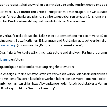
ktion vorgestellt haben, wird an den Kunden versandt, von ihm gestreamt od
erierten „
Qualifizierten Erlöse
“ entsprechen den Beträgen, die wir tatsäch
sten für Geschenkverpackung, Bearbeitungsgebühren, Steuern (z. B. Umsatz-
en bei Kreditkartenzahlung und uneinbringlicher Forderungen.
e Verkäufe nicht als solche, falls sie im Zusammenhang mit einem Verstoß 
ungen, Spezifikationen, Erklärungen und Richtlinien getätigt werden, die 
reinbarung
(zusammen die „
Programmdokumentation
“).
 Qualifizierte Verkäufe wären, nicht als solche und sind vom Partnerprogra
nbarung
erfolgen;
ung, Rückgabe oder Rückerstattung eingeleitet wurde;
ine Anzeige auf eine Amazon-Website verwiesen wurde, die Sieeinschließlich
ndere Identifikatoren käuflich erworben haben,die das Wort „amazon“ oder 
e unten genannten Links) bzw. Abwandlungen oder falsch buchstabierte Varia
e Kostenpflichtige Suchplatzierung
”);