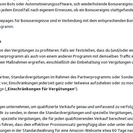
 von Bots oder Automatisierungssoftware, sich wiederholende Bonusereignisse
n jedem Einzelfall nach eigenem Ermessen, ob ein Bonusereignis stattgefund
epages für Bonusereignisse sind in Verbindung mit dem entsprechenden Bonu
rogramm
.
n
den Vergütungen zu profitieren. Falls wir feststellen, dass du (und/oder ein
erprogramm als auch von einem anderen Programm mit demselben Traffic ei
n wir Maßnahmen ergreifen, einschließlich der Einbehaltung von Vergütunge
r Partner, Standardvergütungen im Rahmen des Partnerprogramms oder Sonde
ht vor, Einschränkungen jederzeit ganz oder teilweise aufzuheben oder zu mod
ge
(„
Einschränkungen für Vergütungen
“).
ngen unternehmen, um qualifizierte Verkäufe genau und umfassend zu verfol
dir zu senden, in denen die Standardvergütungen und spezielle Vergütungen, 
pezielle Vergütungen, die für jeden qualifizierenden Verkauf berechnet un
 führen, dass dein effektiver Provisionssatz geringfügig über oder unter dem
ungen in der Standardwährung für eine Amazon-Webseite etwa 60 Tage nach