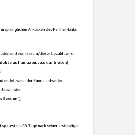
 ursprünglichen Anklicken des Partner-Links
laden und von diesem/dieser bezahlt wird
rodukte auf amazon.co.uk anbieten):
d
 und endet, wenn der Kunde entweder:
erlässt, oder
ls Session
“),
t spätestens 89 Tage nach seiner erstmaligen