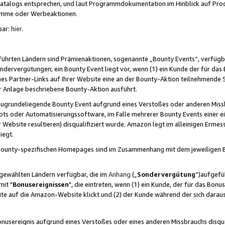
skatalogs entsprechen, und laut Programmdokumentation im Hinblick auf Pr
amme oder Werbeaktionen.
bar:
hier
.
führten Ländern sind Prämienaktionen, sogenannte „Bounty Events“, verfügb
Sondervergütungen; ein Bounty Event liegt vor, wenn (1) ein Kunde der für da
nes Partner-Links auf Ihrer Website eine an der Bounty-Aktion teilnehmende 
er Anlage beschriebene Bounty-Aktion ausführt.
ugrundeliegende Bounty Event aufgrund eines Verstoßes oder anderen Miss
ots oder Automatisierungssoftware, im Falle mehrerer Bounty Events einer e
r Website resultieren) disqualifiziert wurde. Amazon legt im alleinigen Ermess
iegt.
n Bounty-spezifischen Homepages sind im Zusammenhang mit dem jeweiligen
sgewählten Ländern verfügbar, die im
Anhang
(„
Sondervergütung
“)aufgefüh
it "
Bonusereignissen
", die eintreten, wenn (1) ein Kunde, der für das Bon
bsite auf die Amazon-Website klickt und (2) der Kunde während der sich dar
usereignis aufgrund eines Verstoßes oder eines anderen Missbrauchs disqua