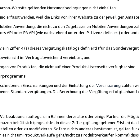
 Amazon-Website geltenden Nutzungsbedingungen nicht einhalten;
t und erfasst werden, weil die Links von Ihrer Website zu der jeweiligen Am
 Mobilen Anwendung, die nicht zu den Zugelassenen Mobilen Anwendungen zählt
s API oder PA API (wie nachstehend unter der IP-Lizenz definiert) oder ander
ie in Ziffer 4 (a) dieses Vergütungskatalogs definiert) (für das Sonderverg
weit nicht im Vertrag abweichend vereinbart, und
ngen von Produkten, die nicht auf einer Produkt-Listenseite verfügbar sind.
nerprogramms
eschriebenen Einschränkungen und der Einhaltung der
Vereinbarung
zahlen wir
ebenen Standardvergütungen. Die Berechnung der Vergütung erfolgt anhand e
beaktionen auflegen, im Rahmen derer alle oder einige Partner die Möglichk
Amazon behält sich (ungeachtet in dieser Ziffer ggf. angegebener Fristen) d
ustellen oder zu modifizieren. Sofern nichts anderes bestimmt ist, gelten 
s nicht um Produktverkäufe geht/nicht zu Produktverkäufen kommt) disqua