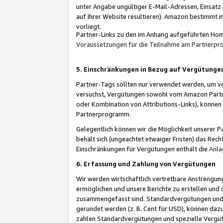
unter Angabe ungültiger E-Mail-Adressen, Einsatz
auf Ihrer Website resultieren). Amazon bestimmt i
vorliegt.
Partner-Links zu den im Anhang aufgeführten Hom
Voraussetzungen für die Teilnahme am Partnerp
5. Einschränkungen in Bezug auf Vergütunge
Partner-Tags sollten nur verwendet werden, um von 
versuchst, Vergütungen sowohl vom Amazon Partn
oder Kombination von Attributions-Links), könne
Partnerprogramm.
Gelegentlich können wir die Möglichkeit unsere
behält sich (ungeachtet etwaiger Fristen) das Rec
Einschränkungen für Vergütungen enthält die
Anla
6. Erfassung und Zahlung von Vergütungen
Wir werden wirtschaftlich vertretbare Anstrengu
ermöglichen und unsere Berichte zu erstellen und 
zusammengefasst sind. Standardvergütungen und s
gerundet werden (z. B. Cent für USD), können dazu
zahlen Standardvergütungen und spezielle Vergüt