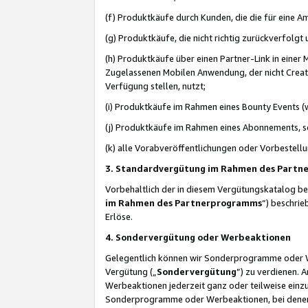
(f) Produktkäufe durch Kunden, die die für eine
(g) Produktkäufe, die nicht richtig zurückverfolg
(h) Produktkäufe über einen Partner-Link in einer
Zugelassenen Mobilen Anwendung, der nicht Creator
Verfügung stellen, nutzt;
(i) Produktkäufe im Rahmen eines Bounty Events (w
(j) Produktkäufe im Rahmen eines Abonnements, so
(k) alle Vorabveröffentlichungen oder Vorbestellu
3. Standardvergütung im Rahmen des Part
Vorbehaltlich der in diesem Vergütungskatalog b
im Rahmen des Partnerprogramms
“) beschri
Erlöse.
4. Sondervergütung oder Werbeaktionen
Gelegentlich können wir Sonderprogramme oder Wer
Vergütung („
Sondervergütung
”) zu verdienen. 
Werbeaktionen jederzeit ganz oder teilweise einz
Sonderprogramme oder Werbeaktionen, bei denen e