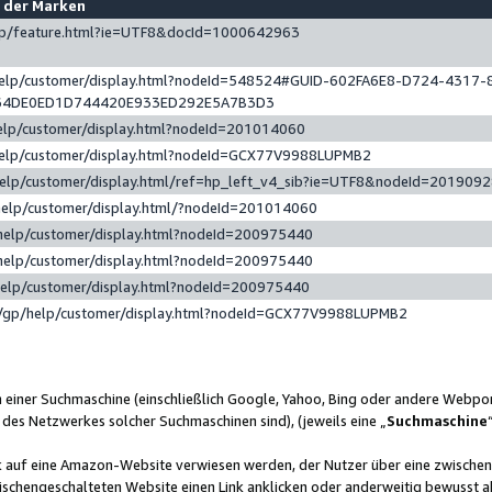
e der Marken
gp/feature.html?ie=UTF8&docId=1000642963
help/customer/display.html?nodeId=548524#GUID-602FA6E8-D724-4317-
64DE0ED1D744420E933ED292E5A7B3D3
elp/customer/display.html?nodeId=201014060
help/customer/display.html?nodeId=GCX77V9988LUPMB2
help/customer/display.html/ref=hp_left_v4_sib?ie=UTF8&nodeId=201909
help/customer/display.html/?nodeId=201014060
help/customer/display.html?nodeId=200975440
help/customer/display.html?nodeId=200975440
help/customer/display.html?nodeId=200975440
/gp/help/customer/display.html?nodeId=GCX77V9988LUPMB2
n einer Suchmaschine (einschließlich Google, Yahoo, Bing oder andere Webp
 des Netzwerkes solcher Suchmaschinen sind), (jeweils eine „
Suchmaschine
nk auf eine Amazon-Website verwiesen werden, der Nutzer über eine zwische
ischengeschalteten Website einen Link anklicken oder anderweitig bewusst a