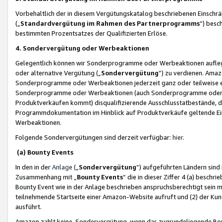
Vorbehaltlich der in diesem Vergütungskatalog beschriebenen Einschr
(„
Standardvergütung im Rahmen des Partnerprogramms
“) besc
bestimmten Prozentsatzes der Qualifizierten Erlöse.
4. Sondervergütung oder Werbeaktionen
Gelegentlich können wir Sonderprogramme oder Werbeaktionen auflegen,
oder alternative Vergütung („
Sondervergütung
”) zu verdienen. Amazo
Sonderprogramme oder Werbeaktionen jederzeit ganz oder teilweise einz
Sonderprogramme oder Werbeaktionen (auch Sonderprogramme oder We
Produktverkäufen kommt) disqualifizierende Ausschlusstatbestände, di
Programmdokumentation im Hinblick auf Produktverkäufe geltende E
Werbeaktionen.
Folgende Sondervergütungen sind derzeit verfügbar:
hier
.
(a) Bounty Events
In den in der
Anlage
(„
Sondervergütung
“) aufgeführten Ländern sind
Zusammenhang mit „
Bounty Events
“ die in dieser Ziffer 4 (a) besch
Bounty Event wie in der Anlage beschrieben anspruchsberechtigt sein mu
teilnehmende Startseite einer Amazon-Website aufruft und (2) der Kun
ausführt.
Amazon zahlt keine Sondervergütung, wenn das zugrundeliegende Boun