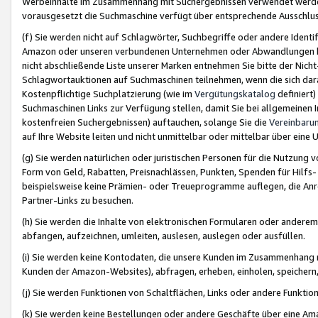
Werbeinhalte im Zusammenhang mit Suchergebnissen verwendet werden,
vorausgesetzt die Suchmaschine verfügt über entsprechende Ausschlu
(f) Sie werden nicht auf Schlagwörter, Suchbegriffe oder andere Ident
Amazon oder unseren verbundenen Unternehmen oder Abwandlungen bzw
nicht abschließende Liste unserer Marken entnehmen Sie bitte der Nich
Schlagwortauktionen auf Suchmaschinen teilnehmen, wenn die sich da
Kostenpflichtige Suchplatzierung (wie im
Vergütungskatalog
definiert
Suchmaschinen Links zur Verfügung stellen, damit Sie bei allgemeinen I
kostenfreien Suchergebnissen) auftauchen, solange Sie die
Vereinbaru
auf Ihre Website leiten und nicht unmittelbar oder mittelbar über eine
(g) Sie werden natürlichen oder juristischen Personen für die Nutzung 
Form von Geld, Rabatten, Preisnachlässen, Punkten, Spenden für Hilfs
beispielsweise keine Prämien- oder Treueprogramme auflegen, die Anrei
Partner-Links zu besuchen.
(h) Sie werden die Inhalte von elektronischen Formularen oder anderem M
abfangen, aufzeichnen, umleiten, auslesen, auslegen oder ausfüllen.
(i) Sie werden keine Kontodaten, die unsere Kunden im Zusammenhang 
Kunden der Amazon-Websites), abfragen, erheben, einholen, speichern,
(j) Sie werden Funktionen von Schaltflächen, Links oder andere Funkti
(k) Sie werden keine Bestellungen oder andere Geschäfte über eine Ama