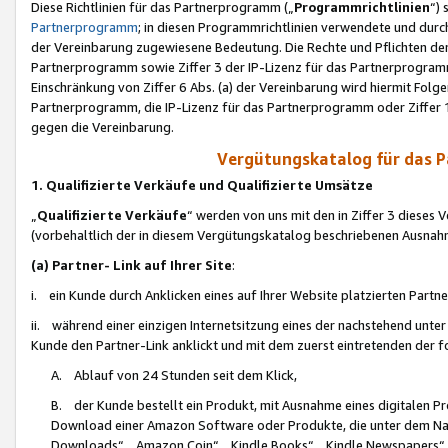
Diese Richtlinien für das Partnerprogramm („
Programmrichtlinien
“)
Partnerprogramm
; in diesen Programmrichtlinien verwendete und durch
der Vereinbarung zugewiesene Bedeutung. Die Rechte und Pflichten de
Partnerprogramm sowie Ziffer 3 der IP-Lizenz für das Partnerprogram
Einschränkung von Ziffer 6 Abs. (a) der Vereinbarung wird hiermit Fol
Partnerprogramm, die IP-Lizenz für das Partnerprogramm oder Ziffer 1
gegen die Vereinbarung.
Vergütungskatalog für das 
1. Qualifizierte Verkäufe und Qualifizierte Umsätze
„
Qualifizierte Verkäufe
“ werden von uns mit den in Ziffer 3 diese
(vorbehaltlich der in diesem Vergütungskatalog beschriebenen Ausnah
(a) Partner- Link auf Ihrer Site
:
i. ein Kunde durch Anklicken eines auf Ihrer Website platzierten Part
ii. während einer einzigen Internetsitzung eines der nachstehend unter (i)
Kunde den Partner-Link anklickt und mit dem zuerst eintretenden der f
A. Ablauf von 24 Stunden seit dem Klick,
B. der Kunde bestellt ein Produkt, mit Ausnahme eines digitalen P
Download einer Amazon Software oder Produkte, die unter dem N
Downloads“, „Amazon Coin“, „Kindle Books“, „Kindle Newspapers“, „