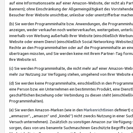
auf eine Informationsseite auf einer Amazon-Website, der nicht als Part
Bannern); ohne Einschränkung der Allgemeingültigkeit des Vorstehende
Besucher Ihrer Website unsichtbar, unlesbar oder unentzifferbar mache
(b) Sie werden Programminhalte bzw. Anwendungen, die Programminhalt
anzeigen, weder verkaufen noch weiterverkaufen, weitergeben, unterli
innerhalb von Werbung außerhalb Ihrer Website (einschließlich Werbun
Website oder einem Dienst (einschließlich Social Networking-Website
Rechte an den Programminhalten oder auf die Programminhalte an eine a
übertragen müssten, und Sie werden keine mit Ihrem Partner-Tag formati
Ihre Website ist.
(c) Sie werden Programminhalte, die nicht mehr auf einer Amazon-Websit
mehr zur Nutzung zur Verfügung stehen, umgehend von Ihrer Website e
(d) Sie werden keine Programminhalte, einschließlich in den Programmin
eine Person bzw. ein Unternehmen ein bestimmtes Produkt, eine Dienstle
geschäftlichen Beziehung oder Verbindung zu diesen steht (einschließli
Programminhalten).
(e) Sie werden Amazon-Marken (wie in den
Markenrichtlinien
definiert) 
„ammazon“, „amaozn“ und „kindel“) nicht zwecks Nutzung in einer Suc
Versuch unternehmen). Zusätzlich zu sonstigen Amazon zur Verfügung 
sorgen, dass von uns benannte Suchmaschinen Geschützte Begriffe (wie 