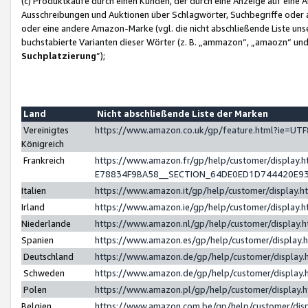
(c) Produktkäufe durch einen Kunden, der durch eine Anzeige auf eine 
Ausschreibungen und Auktionen über Schlagwörter, Suchbegriffe oder 
oder eine andere Amazon-Marke (vgl. die nicht abschließende Liste un
buchstabierte Varianten dieser Wörter (z. B. „ammazon“, „amaozn“ und „
Suchplatzierung
”);
Land
Nicht abschließende Liste der Marken
Vereinigtes
https://www.amazon.co.uk/gp/feature.html?ie=U
Königreich
Frankreich
https://www.amazon.fr/gp/help/customer/displa
E78834F9BA58__SECTION_64DE0ED1D744420E9
Italien
https://www.amazon.it/gp/help/customer/display
Irland
https://www.amazon.ie/gp/help/customer/displa
Niederlande
https://www.amazon.nl/gp/help/customer/display
Spanien
https://www.amazon.es/gp/help/customer/display
Deutschland
https://www.amazon.de/gp/help/customer/displa
Schweden
https://www.amazon.de/gp/help/customer/displa
Polen
https://www.amazon.pl/gp/help/customer/display
Belgien
https://www.amazon.com.be/gp/help/customer/d