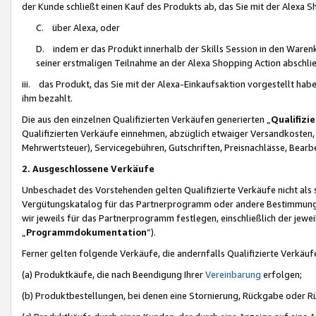
der Kunde schließt einen Kauf des Produkts ab, das Sie mit der Alexa 
C. über Alexa, oder
D. indem er das Produkt innerhalb der Skills Session in den Waren
seiner erstmaligen Teilnahme an der Alexa Shopping Action abschlie
iii. das Produkt, das Sie mit der Alexa-Einkaufsaktion vorgestellt ha
ihm bezahlt.
Die aus den einzelnen Qualifizierten Verkäufen generierten „
Qualifizi
Qualifizierten Verkäufe einnehmen, abzüglich etwaiger Versandkosten
Mehrwertsteuer), Servicegebühren, Gutschriften, Preisnachlässe, Bear
2. Ausgeschlossene Verkäufe
Unbeschadet des Vorstehenden gelten Qualifizierte Verkäufe nicht als
Vergütungskatalog für das Partnerprogramm oder andere Bestimmungen,
wir jeweils für das Partnerprogramm festlegen, einschließlich der jewe
„
Programmdokumentation
“).
Ferner gelten folgende Verkäufe, die andernfalls Qualifizierte Verkä
(a) Produktkäufe, die nach Beendigung Ihrer
Vereinbarung
erfolgen;
(b) Produktbestellungen, bei denen eine Stornierung, Rückgabe oder R