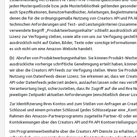
jeden Musterquellcode bzw. jede Musterbibliothek geltenden gesonder
auch Spezifikationen, Benutzerhandbücher, Anleitungen, Begleitmaterial
denen die für die ordnungsgemäße Nutzung von Creators API und PA A
technischen Anforderungen und Test- und Leistungskriterien (zusammen
verwendete Begriff „Produktwerbungsinhalte“ schließt ausdrücklich al
Lizenz zur Verfügung stellen, sowie alle von uns zur Verfügung gestel
ausdrücklich nicht auf Daten, Bilder, Texte oder sonstige Informatione
es sich nicht um eine Amazon-Website handelt.
(b) Abrufen von Produktwerbungsinhalten. Sie können Produkt-Werbein
ausdrückliche vorherige schriftliche Genehmigung erteilt haben, könn
wir über die Creators API Feeds zur Verfügung stellen. Wenn Sie Produk
Nutzung von Datenfeeds dieser Lizenz. Sie erkennen an, dass wir Creat
API oder Datenfeeds jederzeit ändern, auslaufen lassen oder neu veröffe
Verantwortung liegt, sicherzustellen, dass Ihr Zugriff auf die und Ihr
jeweiligen Zeitpunkt aktuellen Anforderungen (einschließlich dieser Liz
Zur Identifizierung Ihres Kontos und zum Stellen von Anfragen an Crea
Schlüssel und einem privaten Schlüssel (jedes Schlüsselpaar eine „Kon
Rahmen des Amazon-Partnerprogramms zugeteilte Partner-ID oder ein
Kontokennungen über den Creators API und PA API Kontoerstellungspro
Um Programmwerbeinhalte über die Creators API Dienste zu erhalten, m