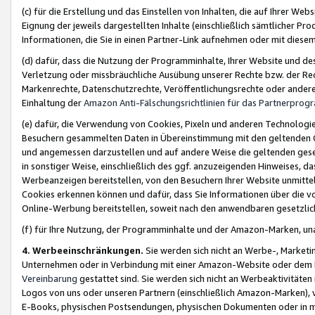
(c) für die Erstellung und das Einstellen von Inhalten, die auf Ihrer We
Eignung der jeweils dargestellten Inhalte (einschließlich sämtlicher 
Informationen, die Sie in einen Partner-Link aufnehmen oder mit diese
(d) dafür, dass die Nutzung der Programminhalte, Ihrer Website und des 
Verletzung oder missbräuchliche Ausübung unserer Rechte bzw. der Recht
Markenrechte, Datenschutzrechte, Veröffentlichungsrechte oder anderer
Einhaltung der
Amazon Anti-Fälschungsrichtlinien für das Partnerpro
(e) dafür, die Verwendung von Cookies, Pixeln und anderen Technologien
Besuchern gesammelten Daten in Übereinstimmung mit den geltenden Ge
und angemessen darzustellen und auf andere Weise die geltenden geset
in sonstiger Weise, einschließlich des ggf. anzuzeigenden Hinweises, d
Werbeanzeigen bereitstellen, von den Besuchern Ihrer Website unmitte
Cookies erkennen können und dafür, dass Sie Informationen über die v
Online-Werbung bereitstellen, soweit nach den anwendbaren gesetzlic
(f) für Ihre Nutzung, der Programminhalte und der Amazon-Marken, u
4. Werbeeinschränkungen.
Sie werden sich nicht an Werbe-, Market
Unternehmen oder in Verbindung mit einer Amazon-Website oder dem Pa
Vereinbarung
gestattet sind. Sie werden sich nicht an Werbeaktivitäten
Logos von uns oder unseren Partnern (einschließlich Amazon-Marken), 
E-Books, physischen Postsendungen, physischen Dokumenten oder in 