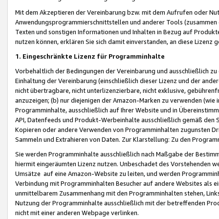
Mit dem Akzeptieren der Vereinbarung bzw. mit dem Aufrufen oder Nutz
Anwendungsprogrammierschnittstellen und anderer Tools (zusammen die
Texten und sonstigen Informationen und Inhalten in Bezug auf Produkte
nutzen können, erklären Sie sich damit einverstanden, an diese Lizenz 
1. Eingeschränkte Lizenz für Programminhalte
Vorbehaltlich der Bedingungen der Vereinbarung und ausschließlich z
Einhaltung der Vereinbarung (einschließlich dieser Lizenz und der ande
nicht übertragbare, nicht unterlizenzierbare, nicht exklusive, gebühren
anzuzeigen; (b) nur diejenigen der Amazon-Marken zu verwenden (wie in 
Programminhalte, ausschließlich auf Ihrer Website und in Übereinstimmu
API, Datenfeeds und Produkt-Werbeinhalte ausschließlich gemäß den Spe
Kopieren oder andere Verwenden von Programminhalten zugunsten Dri
Sammeln und Extrahieren von Daten. Zur Klarstellung: Zu den Program
Sie werden Programminhalte ausschließlich nach Maßgabe der Besti
hiermit eingeräumten Lizenz nutzen. Unbeschadet des Vorstehenden we
Umsätze auf eine Amazon-Website zu leiten, und werden Programminhal
Verbindung mit Programminhalten Besucher auf andere Websites als ein
unmittelbarem Zusammenhang mit den Programminhalten stehen, Links z
Nutzung der Programminhalte ausschließlich mit der betreffenden Pr
nicht mit einer anderen Webpage verlinken.