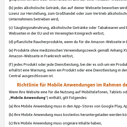
(b) jedes alkoholische Getränk, das auf deiner Webseite beworben wird
Lizenz zur Herstellung, zum Großhandel oder zum Vertrieb alkoholisch
Unternehmens betrieben wird,
(c) Säuglingsnahruhrung, alkoholische Getränke oder Tabakwaren und E
Webseiten in der EU und im Vereinigten Königreich wirbst,
(d) pflanzliche Raucherprodukte, wenn du für die Amazon-Webseite in B
(e) Produkte ohne medizinischen Verwendungszweck gemäß Anhang XVI 
Amazon-Webseite in Frankreich wirbst,
(f) jedes Produkt oder jede Dienstleistung, bei der es sich um ein Prod
erhältst eine Warnung, wenn ein Produkt oder eine Dienstleistung in de
Central ausgeschlossen ist.
Richtlinie für Mobile Anwendungen im Rahmen de
Wenn Ihre Website eine für die Nutzung auf Mobiltelefonen, Tablets 
„
Mobile Anwendung
“) enthält, gilt Folgendes:
(a) Ihre Mobile Anwendung muss in den App-Stores von Google Play, A
(b) Ihre Mobile Anwendung muss kostenlos heruntergeladen werden könn
(c) Ihre Mobile Anwendung muss originäre Inhalte haben,