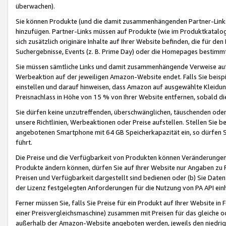
überwachen).
Sie können Produkte (und die damit zusammenhängenden Partner-Links)
hinzufügen. Partner-Links müssen auf Produkte (wie im Produktkatalog de
sich zusätzlich originäre Inhalte auf Ihrer Website befinden, die für 
Suchergebnisse, Events (z. B. Prime Day) oder die Homepages bestimmte
Sie müssen sämtliche Links und damit zusammenhängende Verweise auf z
Werbeaktion auf der jeweiligen Amazon-Website endet. Falls Sie beisp
einstellen und darauf hinweisen, dass Amazon auf ausgewählte Kleidun
Preisnachlass in Höhe von 15 % von Ihrer Website entfernen, sobald di
Sie dürfen keine unzutreffenden, überschwänglichen, täuschenden od
unsere Richtlinien, Werbeaktionen oder Preise aufstellen. Stellen Sie 
angebotenen Smartphone mit 64 GB Speicherkapazität ein, so dürfen S
führt.
Die Preise und die Verfügbarkeit von Produkten können Veränderungen 
Produkte ändern können, dürfen Sie auf Ihrer Website nur Angaben zu P
Preisen und Verfügbarkeit dargestellt sind bedienen oder (b) Sie Daten
der Lizenz festgelegten Anforderungen für die Nutzung von PA API einh
Ferner müssen Sie, falls Sie Preise für ein Produkt auf Ihrer Website in 
einer Preisvergleichsmaschine) zusammen mit Preisen für das gleiche o
außerhalb der Amazon-Website angeboten werden, jeweils den niedrigst