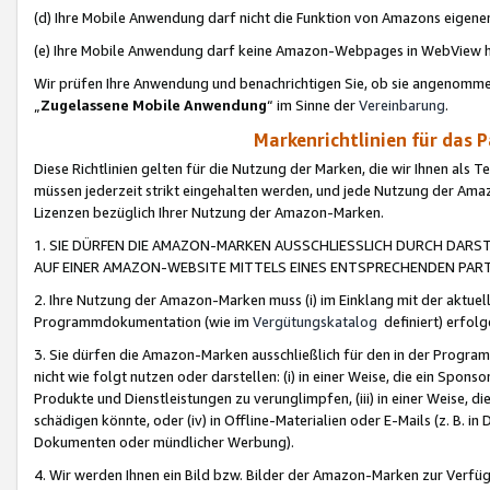
(d) Ihre Mobile Anwendung darf nicht die Funktion von Amazons eige
(e) Ihre Mobile Anwendung darf keine Amazon-Webpages in WebView 
Wir prüfen Ihre Anwendung und benachrichtigen Sie, ob sie angenomm
„
Zugelassene Mobile Anwendung
“ im Sinne der
Vereinbarung
.
Markenrichtlinien für das 
Diese Richtlinien gelten für die Nutzung der Marken, die wir Ihnen als 
müssen jederzeit strikt eingehalten werden, und jede Nutzung der Ama
Lizenzen bezüglich Ihrer Nutzung der Amazon-Marken.
1. SIE DÜRFEN DIE AMAZON-MARKEN AUSSCHLIESSLICH DURCH DARS
AUF EINER AMAZON-WEBSITE MITTELS EINES ENTSPRECHENDEN PART
2. Ihre Nutzung der Amazon-Marken muss (i) im Einklang mit der aktuells
Programmdokumentation (wie im
Vergütungskatalog
definiert) erfolg
3. Sie dürfen die Amazon-Marken ausschließlich für den in der Progr
nicht wie folgt nutzen oder darstellen: (i) in einer Weise, die ein Spo
Produkte und Dienstleistungen zu verunglimpfen, (iii) in einer Weise
schädigen könnte, oder (iv) in Offline-Materialien oder E-Mails (z. B.
Dokumenten oder mündlicher Werbung).
4. Wir werden Ihnen ein Bild bzw. Bilder der Amazon-Marken zur Verfüg