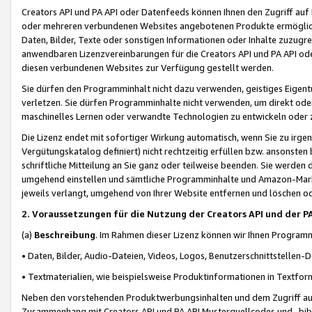
Creators API und PA API oder Datenfeeds können Ihnen den Zugriff auf D
oder mehreren verbundenen Websites angebotenen Produkte ermögliche
Daten, Bilder, Texte oder sonstigen Informationen oder Inhalte zuzugre
anwendbaren Lizenzvereinbarungen für die Creators API und PA API od
diesen verbundenen Websites zur Verfügung gestellt werden.
Sie dürfen den Programminhalt nicht dazu verwenden, geistiges Eigent
verletzen. Sie dürfen Programminhalte nicht verwenden, um direkt ode
maschinelles Lernen oder verwandte Technologien zu entwickeln oder zu
Die Lizenz endet mit sofortiger Wirkung automatisch, wenn Sie zu irg
Vergütungskatalog definiert) nicht rechtzeitig erfüllen bzw. ansonsten
schriftliche Mitteilung an Sie ganz oder teilweise beenden. Sie werden
umgehend einstellen und sämtliche Programminhalte und Amazon-Marke
jeweils verlangt, umgehend von Ihrer Website entfernen und löschen od
2. Voraussetzungen für die Nutzung der Creators API und der P
(a)
Beschreibung
. Im Rahmen dieser Lizenz können wir Ihnen Programmi
• Daten, Bilder, Audio-Dateien, Videos, Logos, Benutzerschnittstellen-
• Textmaterialien, wie beispielsweise Produktinformationen in Textfor
Neben den vorstehenden Produktwerbungsinhalten und dem Zugriff auf 
Zusammenhang mit Creators API und PA API Musterquellcodes und -bibli