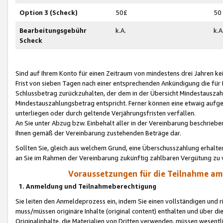
Option 3 (Scheck)
50£
50
Bearbeitungsgebühr
k.A.
k.A
Scheck
Sind auf Ihrem Konto für einen Zeitraum von mindestens drei Jahren kein
Frist von sieben Tagen nach einer entsprechenden Ankündigung die für
Schlussbetrag zurückzuhalten, der dem in der Übersicht Mindestausz
Mindestauszahlungsbetrag entspricht. Ferner können eine etwaig aufg
unterliegen oder durch geltende Verjährungsfristen verfallen.
An Sie unter Abzug bzw. Einbehalt aller in der Vereinbarung beschrieb
Ihnen gemäß der Vereinbarung zustehenden Beträge dar.
Sollten Sie, gleich aus welchem Grund, eine Überschusszahlung erhalte
an Sie im Rahmen der Vereinbarung zukünftig zahlbaren Vergütung zu 
Voraussetzungen für die Teilnahme a
1. Anmeldung und Teilnahmeberechtigung
Sie leiten den Anmeldeprozess ein, indem Sie einen vollständigen und 
muss/müssen originäre Inhalte (original content) enthalten und über d
Originalinhalte, die Materialien von Dritten verwenden, müssen wese