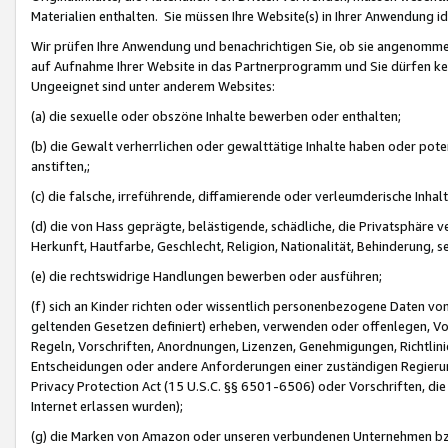
Materialien enthalten. Sie müssen Ihre Website(s) in Ihrer Anwendung ide
Wir prüfen Ihre Anwendung und benachrichtigen Sie, ob sie angenommen
auf Aufnahme Ihrer Website in das Partnerprogramm und Sie dürfen kei
Ungeeignet sind unter anderem Websites:
(a) die sexuelle oder obszöne Inhalte bewerben oder enthalten;
(b) die Gewalt verherrlichen oder gewalttätige Inhalte haben oder pot
anstiften,;
(c) die falsche, irreführende, diffamierende oder verleumderische Inha
(d) die von Hass geprägte, belästigende, schädliche, die Privatsphäre v
Herkunft, Hautfarbe, Geschlecht, Religion, Nationalität, Behinderung, 
(e) die rechtswidrige Handlungen bewerben oder ausführen;
(f) sich an Kinder richten oder wissentlich personenbezogene Daten vo
geltenden Gesetzen definiert) erheben, verwenden oder offenlegen, Vo
Regeln, Vorschriften, Anordnungen, Lizenzen, Genehmigungen, Richtlini
Entscheidungen oder andere Anforderungen einer zuständigen Regierung
Privacy Protection Act (15 U.S.C. §§ 6501-6506) oder Vorschriften, di
Internet erlassen wurden);
(g) die Marken von Amazon oder unseren verbundenen Unternehmen b