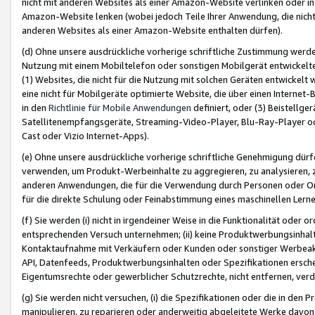
nicht mit anderen Websites als einer Amazon-Website verlinken oder i
Amazon-Website lenken (wobei jedoch Teile Ihrer Anwendung, die nich
anderen Websites als einer Amazon-Website enthalten dürfen).
(d) Ohne unsere ausdrückliche vorherige schriftliche Zustimmung werd
Nutzung mit einem Mobiltelefon oder sonstigen Mobilgerät entwickelt
(1) Websites, die nicht für die Nutzung mit solchen Geräten entwickelt
eine nicht für Mobilgeräte optimierte Website, die über einen Interne
in den
Richtlinie für Mobile Anwendungen
definiert, oder (3) Beistellge
Satellitenempfangsgeräte, Streaming-Video-Player, Blu-Ray-Player ode
Cast oder Vizio Internet-Apps).
(e) Ohne unsere ausdrückliche vorherige schriftliche Genehmigung dürfe
verwenden, um Produkt-Werbeinhalte zu aggregieren, zu analysieren, 
anderen Anwendungen, die für die Verwendung durch Personen oder Or
für die direkte Schulung oder Feinabstimmung eines maschinellen Lern
(f) Sie werden (i) nicht in irgendeiner Weise in die Funktionalität ode
entsprechenden Versuch unternehmen; (ii) keine Produktwerbungsinha
Kontaktaufnahme mit Verkäufern oder Kunden oder sonstiger Werbeaktiv
API, Datenfeeds, Produktwerbungsinhalten oder Spezifikationen erschei
Eigentumsrechte oder gewerblicher Schutzrechte, nicht entfernen, verd
(g) Sie werden nicht versuchen, (i) die Spezifikationen oder die in de
manipulieren, zu reparieren oder anderweitig abgeleitete Werke davon z