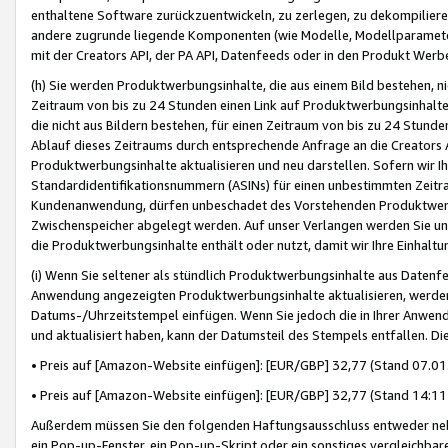
enthaltene Software zurückzuentwickeln, zu zerlegen, zu dekompilier
andere zugrunde liegende Komponenten (wie Modelle, Modellparameter
mit der Creators API, der PA API, Datenfeeds oder in den Produkt Werb
(h) Sie werden Produktwerbungsinhalte, die aus einem Bild bestehen, ni
Zeitraum von bis zu 24 Stunden einen Link auf Produktwerbungsinhalte
die nicht aus Bildern bestehen, für einen Zeitraum von bis zu 24 Stund
Ablauf dieses Zeitraums durch entsprechende Anfrage an die Creators 
Produktwerbungsinhalte aktualisieren und neu darstellen. Sofern wir Ih
Standardidentifikationsnummern (ASINs) für einen unbestimmten Zeitra
Kundenanwendung, dürfen unbeschadet des Vorstehenden Produktwerbu
Zwischenspeicher abgelegt werden. Auf unser Verlangen werden Sie un
die Produktwerbungsinhalte enthält oder nutzt, damit wir Ihre Einhalt
(i) Wenn Sie seltener als stündlich Produktwerbungsinhalte aus Datenfe
Anwendung angezeigten Produktwerbungsinhalte aktualisieren, werden 
Datums-/Uhrzeitstempel einfügen. Wenn Sie jedoch die in Ihrer Anwe
und aktualisiert haben, kann der Datumsteil des Stempels entfallen. Dies
• Preis auf [Amazon-Website einfügen]: [EUR/GBP] 32,77 (Stand 07.01.
• Preis auf [Amazon-Website einfügen]: [EUR/GBP] 32,77 (Stand 14:11 
Außerdem müssen Sie den folgenden Haftungsausschluss entweder neb
ein Pop-up-Fenster, ein Pop-up-Skript oder ein sonstiges vergleichba