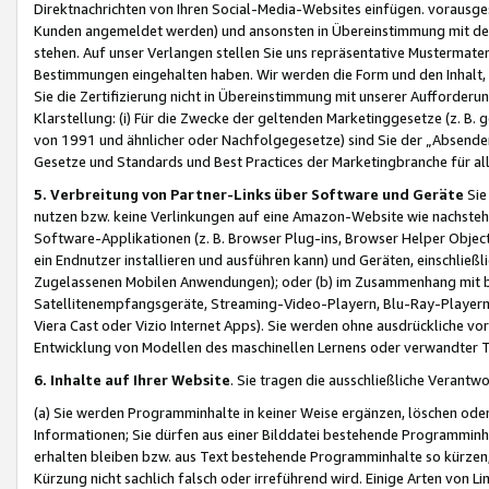
Direktnachrichten von Ihren Social-Media-Websites einfügen. vorausg
Kunden angemeldet werden) und ansonsten in Übereinstimmung mit der
stehen. Auf unser Verlangen stellen Sie uns repräsentative Mustermater
Bestimmungen eingehalten haben. Wir werden die Form und den Inhalt, di
Sie die Zertifizierung nicht in Übereinstimmung mit unserer Aufforderu
Klarstellung: (i) Für die Zwecke der geltenden Marketinggesetze (z. 
von 1991 und ähnlicher oder Nachfolgegesetze) sind Sie der „Absender“ j
Gesetze und Standards und Best Practices der Marketingbranche für 
5. Verbreitung von Partner-Links über Software und Geräte
Sie
nutzen bzw. keine Verlinkungen auf eine Amazon-Website wie nachsteh
Software-Applikationen (z. B. Browser Plug-ins, Browser Helper Objec
ein Endnutzer installieren und ausführen kann) und Geräten, einschlie
Zugelassenen Mobilen Anwendungen); oder (b) im Zusammenhang mit bzw.
Satellitenempfangsgeräte, Streaming-Video-Playern, Blu-Ray-Playern 
Viera Cast oder Vizio Internet Apps). Sie werden ohne ausdrückliche v
Entwicklung von Modellen des maschinellen Lernens oder verwandter 
6. Inhalte auf Ihrer Website
. Sie tragen die ausschließliche Verantwo
(a) Sie werden Programminhalte in keiner Weise ergänzen, löschen oder
Informationen; Sie dürfen aus einer Bilddatei bestehende Programminhal
erhalten bleiben bzw. aus Text bestehende Programminhalte so kürzen, 
Kürzung nicht sachlich falsch oder irreführend wird. Einige Arten von L