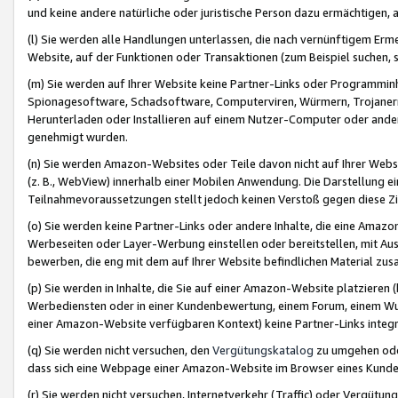
und keine andere natürliche oder juristische Person dazu ermächtigen, a
(l) Sie werden alle Handlungen unterlassen, die nach vernünftigem Erme
Website, auf der Funktionen oder Transaktionen (zum Beispiel suchen, s
(m) Sie werden auf Ihrer Website keine Partner-Links oder Programmin
Spionagesoftware, Schadsoftware, Computerviren, Würmern, Trojaner
Herunterladen oder Installieren auf einem Nutzer-Computer oder ande
genehmigt wurden.
(n) Sie werden Amazon-Websites oder Teile davon nicht auf Ihrer Websi
(z. B., WebView) innerhalb einer Mobilen Anwendung. Die Darstellung ein
Teilnahmevoraussetzungen stellt jedoch keinen Verstoß gegen diese Zif
(o) Sie werden keine Partner-Links oder andere Inhalte, die eine Am
Werbeseiten oder Layer-Werbung einstellen oder bereitstellen, mit Au
bewerben, die eng mit dem auf Ihrer Website befindlichen Material z
(p) Sie werden in Inhalte, die Sie auf einer Amazon-Website platzier
Werbediensten oder in einer Kundenbewertung, einem Forum, einem Wun
einer Amazon-Website verfügbaren Kontext) keine Partner-Links integr
(q) Sie werden nicht versuchen, den
Vergütungskatalog
zu umgehen oder
dass sich eine Webpage einer Amazon-Website im Browser eines Kunden 
(r) Sie werden nicht versuchen, Internetverkehr (Traffic) oder Vergü