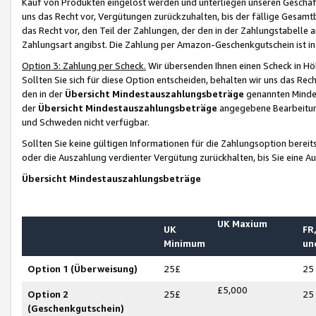
Kauf von Produkten eingelöst werden und unterliegen unseren Geschäf
uns das Recht vor, Vergütungen zurückzuhalten, bis der fällige Gesamt
das Recht vor, den Teil der Zahlungen, der den in der Zahlungstabelle 
Zahlungsart angibst. Die Zahlung per Amazon-Geschenkgutschein ist in
Option 3: Zahlung per Scheck.
Wir übersenden Ihnen einen Scheck in Höh
Sollten Sie sich für diese Option entscheiden, behalten wir uns das Rec
den in der
Übersicht Mindestauszahlungsbeträge
genannten Mindest
der
Übersicht Mindestauszahlungsbeträge
angegebene Bearbeitung
und Schweden nicht verfügbar.
Sollten Sie keine gültigen Informationen für die Zahlungsoption bereit
oder die Auszahlung verdienter Vergütung zurückhalten, bis Sie eine A
Übersicht Mindestauszahlungsbeträge
UK Maxium
UK
FR,
Minimum
un
Option 1 (Überweisung)
25£
25
£5,000
Option 2
25£
25
(Geschenkgutschein)