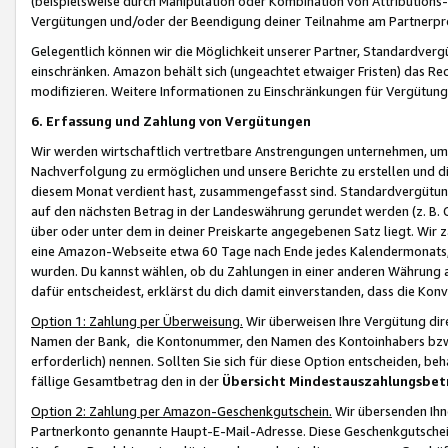
(beispielsweise durch Manipulation oder Kombination von Attributions-
Vergütungen und/oder der Beendigung deiner Teilnahme am Partnerp
Gelegentlich können wir die Möglichkeit unserer Partner, Standardv
einschränken. Amazon behält sich (ungeachtet etwaiger Fristen) das Re
modifizieren. Weitere Informationen zu Einschränkungen für Vergütung
6. Erfassung und Zahlung von Vergütungen
Wir werden wirtschaftlich vertretbare Anstrengungen unternehmen, um 
Nachverfolgung zu ermöglichen und unsere Berichte zu erstellen und di
diesem Monat verdient hast, zusammengefasst sind. Standardvergütung
auf den nächsten Betrag in der Landeswährung gerundet werden (z. B. C
über oder unter dem in deiner Preiskarte angegebenen Satz liegt. Wir
eine Amazon-Webseite etwa 60 Tage nach Ende jedes Kalendermonats, i
wurden. Du kannst wählen, ob du Zahlungen in einer anderen Währung
dafür entscheidest, erklärst du dich damit einverstanden, dass die K
Option 1: Zahlung per Überweisung.
Wir überweisen Ihre Vergütung dir
Namen der Bank, die Kontonummer, den Namen des Kontoinhabers bzw. a
erforderlich) nennen. Sollten Sie sich für diese Option entscheiden, be
fällige Gesamtbetrag den in der
Übersicht Mindestauszahlungsbet
Option 2: Zahlung per Amazon-Geschenkgutschein.
Wir übersenden Ihne
Partnerkonto genannte Haupt-E-Mail-Adresse. Diese Geschenkgutschei