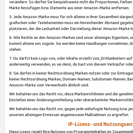
verändern. So dürfen Sie beispielsweise nicht die Proportionen, Farb
Marke hinzufügen bzw. Elemente aus einer Amazon-Marke entfernen.
5. Jede Amazon-Marke muss für sich alleine in ihrer Gesamtheit darge
grafischen oder Textelementen muss ein hinreichender Abstand gegebe
platzieren, der die Lesbarkeit oder Darstellung dieser Amazon-Marke b
6. Alle Rechte an den Amazon-Marken sind unser alleiniges Eigentum, 
kommt alleine uns zugute. Sie werden keine Handlungen vornehmen, 
stehen.
7. Du darfst kein Logo von, oder Inhalte erstellt von,
Drittanbietern au
anderweitig verwenden, es sei denn, du hast von diesem Verkäufer oder
8. Sie dürfen in keiner Rechtsordnung Marken nutzen oder zur Eintragu
keiner Rechtsordnung Marken, Domain-Namen, Subdomain-Namen, Benu
Amazon-Marke zum Verwechseln ähnlich sind.
Wir behalten uns das Recht vor, diese Markenrichtlinien und die gene
Einstellen einer Änderungsmitteilung oder überarbeiteter Markenricht
Wir behalten uns das Recht vor, gegen jede unbefugte Nutzung bzw. jede 
unserem alleinigen Ermessen angemessene Maßnahmen zu ergreifen.
IP-Lizenz- und Nutzungsan
Diese Lizenz regelt Ihre Nutzung von Programminhalten im Zusammen