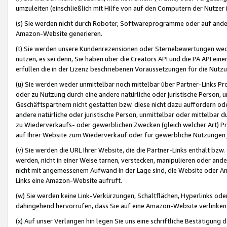
umzuleiten (einschließlich mit Hilfe von auf den Computern der Nutzer i
(s) Sie werden nicht durch Roboter, Softwareprogramme oder auf andere
Amazon-Website generieren.
(t) Sie werden unsere Kundenrezensionen oder Sternebewertungen wed
nutzen, es sei denn, Sie haben über die Creators API und die PA API e
erfüllen die in der Lizenz beschriebenen Voraussetzungen für die Nutzu
(u) Sie werden weder unmittelbar noch mittelbar über Partner-Links P
oder zu Nutzung durch eine andere natürliche oder juristische Person,
Geschäftspartnern nicht gestatten bzw. diese nicht dazu auffordern od
andere natürliche oder juristische Person, unmittelbar oder mittelbar
zu Wiederverkaufs- oder gewerblichen Zwecken (gleich welcher Art) 
auf Ihrer Website zum Wiederverkauf oder für gewerbliche Nutzungen 
(v) Sie werden die URL Ihrer Website, die die Partner-Links enthält b
werden, nicht in einer Weise tarnen, verstecken, manipulieren oder and
nicht mit angemessenem Aufwand in der Lage sind, die Website oder A
Links eine Amazon-Website aufruft.
(w) Sie werden keine Link-Verkürzungen, Schaltflächen, Hyperlinks ode
dahingehend hervorrufen, dass Sie auf eine Amazon-Website verlinken
(x) Auf unser Verlangen hin legen Sie uns eine schriftliche Bestätigung