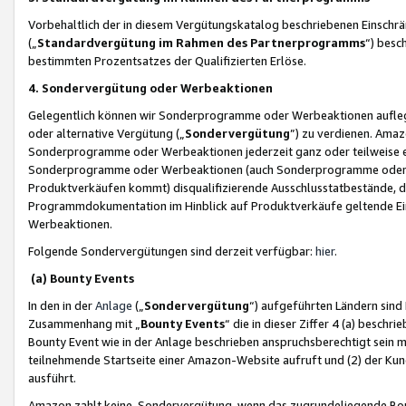
Vorbehaltlich der in diesem Vergütungskatalog beschriebenen Einschr
(„
Standardvergütung im Rahmen des Partnerprogramms
“) besc
bestimmten Prozentsatzes der Qualifizierten Erlöse.
4. Sondervergütung oder Werbeaktionen
Gelegentlich können wir Sonderprogramme oder Werbeaktionen auflegen,
oder alternative Vergütung („
Sondervergütung
”) zu verdienen. Amazo
Sonderprogramme oder Werbeaktionen jederzeit ganz oder teilweise einz
Sonderprogramme oder Werbeaktionen (auch Sonderprogramme oder We
Produktverkäufen kommt) disqualifizierende Ausschlusstatbestände, di
Programmdokumentation im Hinblick auf Produktverkäufe geltende E
Werbeaktionen.
Folgende Sondervergütungen sind derzeit verfügbar:
hier
.
(a) Bounty Events
In den in der
Anlage
(„
Sondervergütung
“) aufgeführten Ländern sind
Zusammenhang mit „
Bounty Events
“ die in dieser Ziffer 4 (a) besch
Bounty Event wie in der Anlage beschrieben anspruchsberechtigt sein mu
teilnehmende Startseite einer Amazon-Website aufruft und (2) der Kun
ausführt.
Amazon zahlt keine Sondervergütung, wenn das zugrundeliegende Boun