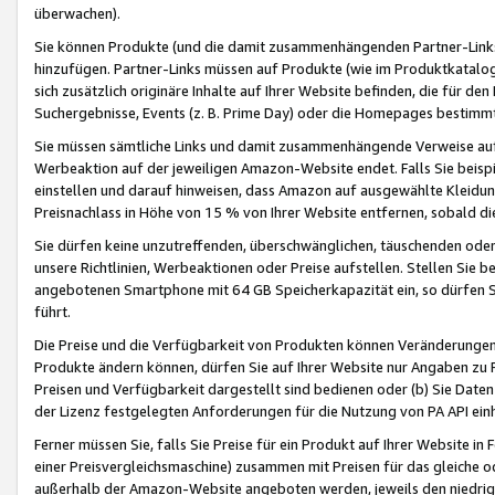
überwachen).
Sie können Produkte (und die damit zusammenhängenden Partner-Links)
hinzufügen. Partner-Links müssen auf Produkte (wie im Produktkatalog de
sich zusätzlich originäre Inhalte auf Ihrer Website befinden, die für 
Suchergebnisse, Events (z. B. Prime Day) oder die Homepages bestimmte
Sie müssen sämtliche Links und damit zusammenhängende Verweise auf z
Werbeaktion auf der jeweiligen Amazon-Website endet. Falls Sie beisp
einstellen und darauf hinweisen, dass Amazon auf ausgewählte Kleidun
Preisnachlass in Höhe von 15 % von Ihrer Website entfernen, sobald di
Sie dürfen keine unzutreffenden, überschwänglichen, täuschenden od
unsere Richtlinien, Werbeaktionen oder Preise aufstellen. Stellen Sie 
angebotenen Smartphone mit 64 GB Speicherkapazität ein, so dürfen S
führt.
Die Preise und die Verfügbarkeit von Produkten können Veränderungen 
Produkte ändern können, dürfen Sie auf Ihrer Website nur Angaben zu P
Preisen und Verfügbarkeit dargestellt sind bedienen oder (b) Sie Daten
der Lizenz festgelegten Anforderungen für die Nutzung von PA API einh
Ferner müssen Sie, falls Sie Preise für ein Produkt auf Ihrer Website in 
einer Preisvergleichsmaschine) zusammen mit Preisen für das gleiche o
außerhalb der Amazon-Website angeboten werden, jeweils den niedrigst