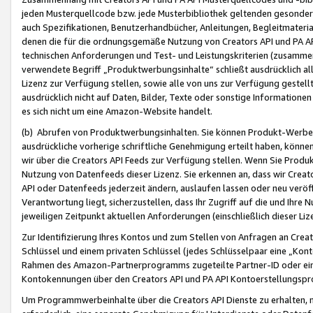
jeden Musterquellcode bzw. jede Musterbibliothek geltenden gesonder
auch Spezifikationen, Benutzerhandbücher, Anleitungen, Begleitmaterial
denen die für die ordnungsgemäße Nutzung von Creators API und PA A
technischen Anforderungen und Test- und Leistungskriterien (zusammen
verwendete Begriff „Produktwerbungsinhalte“ schließt ausdrücklich al
Lizenz zur Verfügung stellen, sowie alle von uns zur Verfügung gestel
ausdrücklich nicht auf Daten, Bilder, Texte oder sonstige Informatione
es sich nicht um eine Amazon-Website handelt.
(b) Abrufen von Produktwerbungsinhalten. Sie können Produkt-Werbein
ausdrückliche vorherige schriftliche Genehmigung erteilt haben, könn
wir über die Creators API Feeds zur Verfügung stellen. Wenn Sie Produk
Nutzung von Datenfeeds dieser Lizenz. Sie erkennen an, dass wir Creat
API oder Datenfeeds jederzeit ändern, auslaufen lassen oder neu veröffe
Verantwortung liegt, sicherzustellen, dass Ihr Zugriff auf die und Ihr
jeweiligen Zeitpunkt aktuellen Anforderungen (einschließlich dieser Liz
Zur Identifizierung Ihres Kontos und zum Stellen von Anfragen an Crea
Schlüssel und einem privaten Schlüssel (jedes Schlüsselpaar eine „Kon
Rahmen des Amazon-Partnerprogramms zugeteilte Partner-ID oder ein
Kontokennungen über den Creators API und PA API Kontoerstellungspro
Um Programmwerbeinhalte über die Creators API Dienste zu erhalten, m