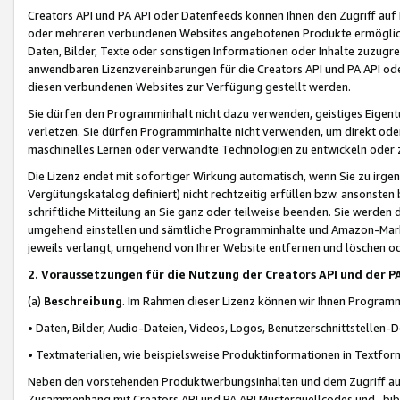
Creators API und PA API oder Datenfeeds können Ihnen den Zugriff auf D
oder mehreren verbundenen Websites angebotenen Produkte ermögliche
Daten, Bilder, Texte oder sonstigen Informationen oder Inhalte zuzugre
anwendbaren Lizenzvereinbarungen für die Creators API und PA API od
diesen verbundenen Websites zur Verfügung gestellt werden.
Sie dürfen den Programminhalt nicht dazu verwenden, geistiges Eigent
verletzen. Sie dürfen Programminhalte nicht verwenden, um direkt ode
maschinelles Lernen oder verwandte Technologien zu entwickeln oder zu
Die Lizenz endet mit sofortiger Wirkung automatisch, wenn Sie zu irg
Vergütungskatalog definiert) nicht rechtzeitig erfüllen bzw. ansonsten
schriftliche Mitteilung an Sie ganz oder teilweise beenden. Sie werden
umgehend einstellen und sämtliche Programminhalte und Amazon-Marke
jeweils verlangt, umgehend von Ihrer Website entfernen und löschen od
2. Voraussetzungen für die Nutzung der Creators API und der P
(a)
Beschreibung
. Im Rahmen dieser Lizenz können wir Ihnen Programmi
• Daten, Bilder, Audio-Dateien, Videos, Logos, Benutzerschnittstellen-
• Textmaterialien, wie beispielsweise Produktinformationen in Textfor
Neben den vorstehenden Produktwerbungsinhalten und dem Zugriff auf 
Zusammenhang mit Creators API und PA API Musterquellcodes und -bibli