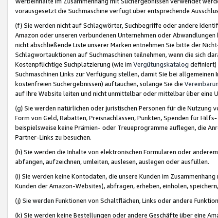
Werbeinhalte im Zusammenhang mit Suchergebnissen verwendet werden,
vorausgesetzt die Suchmaschine verfügt über entsprechende Ausschlu
(f) Sie werden nicht auf Schlagwörter, Suchbegriffe oder andere Ident
Amazon oder unseren verbundenen Unternehmen oder Abwandlungen bzw
nicht abschließende Liste unserer Marken entnehmen Sie bitte der Nich
Schlagwortauktionen auf Suchmaschinen teilnehmen, wenn die sich da
Kostenpflichtige Suchplatzierung (wie im
Vergütungskatalog
definiert
Suchmaschinen Links zur Verfügung stellen, damit Sie bei allgemeinen I
kostenfreien Suchergebnissen) auftauchen, solange Sie die
Vereinbaru
auf Ihre Website leiten und nicht unmittelbar oder mittelbar über eine
(g) Sie werden natürlichen oder juristischen Personen für die Nutzung 
Form von Geld, Rabatten, Preisnachlässen, Punkten, Spenden für Hilfs
beispielsweise keine Prämien- oder Treueprogramme auflegen, die Anrei
Partner-Links zu besuchen.
(h) Sie werden die Inhalte von elektronischen Formularen oder anderem M
abfangen, aufzeichnen, umleiten, auslesen, auslegen oder ausfüllen.
(i) Sie werden keine Kontodaten, die unsere Kunden im Zusammenhang 
Kunden der Amazon-Websites), abfragen, erheben, einholen, speichern,
(j) Sie werden Funktionen von Schaltflächen, Links oder andere Funkti
(k) Sie werden keine Bestellungen oder andere Geschäfte über eine Ama