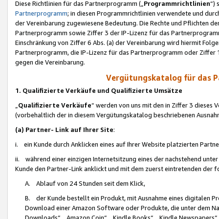
Diese Richtlinien für das Partnerprogramm („
Programmrichtlinien
“)
Partnerprogramm
; in diesen Programmrichtlinien verwendete und durch
der Vereinbarung zugewiesene Bedeutung. Die Rechte und Pflichten de
Partnerprogramm sowie Ziffer 3 der IP-Lizenz für das Partnerprogram
Einschränkung von Ziffer 6 Abs. (a) der Vereinbarung wird hiermit Fol
Partnerprogramm, die IP-Lizenz für das Partnerprogramm oder Ziffer 1
gegen die Vereinbarung.
Vergütungskatalog für das 
1. Qualifizierte Verkäufe und Qualifizierte Umsätze
„
Qualifizierte Verkäufe
“ werden von uns mit den in Ziffer 3 diese
(vorbehaltlich der in diesem Vergütungskatalog beschriebenen Ausnah
(a) Partner- Link auf Ihrer Site
:
i. ein Kunde durch Anklicken eines auf Ihrer Website platzierten Part
ii. während einer einzigen Internetsitzung eines der nachstehend unter (i)
Kunde den Partner-Link anklickt und mit dem zuerst eintretenden der f
A. Ablauf von 24 Stunden seit dem Klick,
B. der Kunde bestellt ein Produkt, mit Ausnahme eines digitalen P
Download einer Amazon Software oder Produkte, die unter dem N
Downloads“, „Amazon Coin“, „Kindle Books“, „Kindle Newspapers“, „