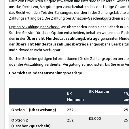
Kauf von Produkten eingelöst werden und unterliegen unseren Geschäf
uns das Recht vor, Vergütungen zurückzuhalten, bis der fällige Gesamt
das Recht vor, den Teil der Zahlungen, der den in der Zahlungstabelle 
Zahlungsart angibst. Die Zahlung per Amazon-Geschenkgutschein ist in
Option 3: Zahlung per Scheck.
Wir übersenden Ihnen einen Scheck in Höh
Sollten Sie sich für diese Option entscheiden, behalten wir uns das Rec
den in der
Übersicht Mindestauszahlungsbeträge
genannten Mindest
der
Übersicht Mindestauszahlungsbeträge
angegebene Bearbeitung
und Schweden nicht verfügbar.
Sollten Sie keine gültigen Informationen für die Zahlungsoption bereit
oder die Auszahlung verdienter Vergütung zurückhalten, bis Sie eine A
Übersicht Mindestauszahlungsbeträge
UK Maxium
UK
FR,
Minimum
un
Option 1 (Überweisung)
25£
25
£5,000
Option 2
25£
25
(Geschenkgutschein)