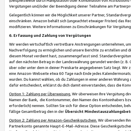
(beispielsweise durch Manipulation oder Kombination von Attributions-
Vergütungen und/oder der Beendigung deiner Teilnahme am Partnerp
Gelegentlich können wir die Möglichkeit unserer Partner, Standardv
einschränken. Amazon behält sich (ungeachtet etwaiger Fristen) das Re
modifizieren. Weitere Informationen zu Einschränkungen für Vergütung
6. Erfassung und Zahlung von Vergütungen
Wir werden wirtschaftlich vertretbare Anstrengungen unternehmen, um 
Nachverfolgung zu ermöglichen und unsere Berichte zu erstellen und di
diesem Monat verdient hast, zusammengefasst sind. Standardvergütung
auf den nächsten Betrag in der Landeswährung gerundet werden (z. B. C
über oder unter dem in deiner Preiskarte angegebenen Satz liegt. Wir
eine Amazon-Webseite etwa 60 Tage nach Ende jedes Kalendermonats, i
wurden. Du kannst wählen, ob du Zahlungen in einer anderen Währung
dafür entscheidest, erklärst du dich damit einverstanden, dass die K
Option 1: Zahlung per Überweisung.
Wir überweisen Ihre Vergütung dir
Namen der Bank, die Kontonummer, den Namen des Kontoinhabers bzw. a
erforderlich) nennen. Sollten Sie sich für diese Option entscheiden, be
fällige Gesamtbetrag den in der
Übersicht Mindestauszahlungsbet
Option 2: Zahlung per Amazon-Geschenkgutschein.
Wir übersenden Ihne
Partnerkonto genannte Haupt-E-Mail-Adresse. Diese Geschenkgutschei