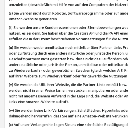
umzuleiten (einschließlich mit Hilfe von auf den Computern der Nutzer i
(s) Sie werden nicht durch Roboter, Softwareprogramme oder auf andere
Amazon-Website generieren.
(t) Sie werden unsere Kundenrezensionen oder Sternebewertungen wed
nutzen, es sei denn, Sie haben über die Creators API und die PA API e
erfüllen die in der Lizenz beschriebenen Voraussetzungen für die Nutzu
(u) Sie werden weder unmittelbar noch mittelbar über Partner-Links P
oder zu Nutzung durch eine andere natürliche oder juristische Person,
Geschäftspartnern nicht gestatten bzw. diese nicht dazu auffordern od
andere natürliche oder juristische Person, unmittelbar oder mittelbar
zu Wiederverkaufs- oder gewerblichen Zwecken (gleich welcher Art) 
auf Ihrer Website zum Wiederverkauf oder für gewerbliche Nutzungen 
(v) Sie werden die URL Ihrer Website, die die Partner-Links enthält b
werden, nicht in einer Weise tarnen, verstecken, manipulieren oder and
nicht mit angemessenem Aufwand in der Lage sind, die Website oder A
Links eine Amazon-Website aufruft.
(w) Sie werden keine Link-Verkürzungen, Schaltflächen, Hyperlinks ode
dahingehend hervorrufen, dass Sie auf eine Amazon-Website verlinken
(x) Auf unser Verlangen hin legen Sie uns eine schriftliche Bestätigung