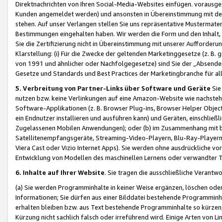
Direktnachrichten von Ihren Social-Media-Websites einfügen. vorausg
Kunden angemeldet werden) und ansonsten in Übereinstimmung mit der
stehen. Auf unser Verlangen stellen Sie uns repräsentative Mustermater
Bestimmungen eingehalten haben. Wir werden die Form und den Inhalt, di
Sie die Zertifizierung nicht in Übereinstimmung mit unserer Aufforderu
Klarstellung: (i) Für die Zwecke der geltenden Marketinggesetze (z. 
von 1991 und ähnlicher oder Nachfolgegesetze) sind Sie der „Absender“ j
Gesetze und Standards und Best Practices der Marketingbranche für 
5. Verbreitung von Partner-Links über Software und Geräte
Sie
nutzen bzw. keine Verlinkungen auf eine Amazon-Website wie nachsteh
Software-Applikationen (z. B. Browser Plug-ins, Browser Helper Objec
ein Endnutzer installieren und ausführen kann) und Geräten, einschlie
Zugelassenen Mobilen Anwendungen); oder (b) im Zusammenhang mit bzw.
Satellitenempfangsgeräte, Streaming-Video-Playern, Blu-Ray-Playern 
Viera Cast oder Vizio Internet Apps). Sie werden ohne ausdrückliche v
Entwicklung von Modellen des maschinellen Lernens oder verwandter 
6. Inhalte auf Ihrer Website
. Sie tragen die ausschließliche Verantwo
(a) Sie werden Programminhalte in keiner Weise ergänzen, löschen oder
Informationen; Sie dürfen aus einer Bilddatei bestehende Programminhal
erhalten bleiben bzw. aus Text bestehende Programminhalte so kürzen, 
Kürzung nicht sachlich falsch oder irreführend wird. Einige Arten von L