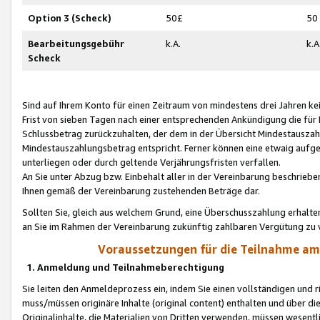
Option 3 (Scheck)
50£
50
Bearbeitungsgebühr
k.A.
k.A
Scheck
Sind auf Ihrem Konto für einen Zeitraum von mindestens drei Jahren kein
Frist von sieben Tagen nach einer entsprechenden Ankündigung die für
Schlussbetrag zurückzuhalten, der dem in der Übersicht Mindestausz
Mindestauszahlungsbetrag entspricht. Ferner können eine etwaig aufg
unterliegen oder durch geltende Verjährungsfristen verfallen.
An Sie unter Abzug bzw. Einbehalt aller in der Vereinbarung beschrieb
Ihnen gemäß der Vereinbarung zustehenden Beträge dar.
Sollten Sie, gleich aus welchem Grund, eine Überschusszahlung erhalte
an Sie im Rahmen der Vereinbarung zukünftig zahlbaren Vergütung zu 
Voraussetzungen für die Teilnahme a
1. Anmeldung und Teilnahmeberechtigung
Sie leiten den Anmeldeprozess ein, indem Sie einen vollständigen und 
muss/müssen originäre Inhalte (original content) enthalten und über d
Originalinhalte, die Materialien von Dritten verwenden, müssen wese