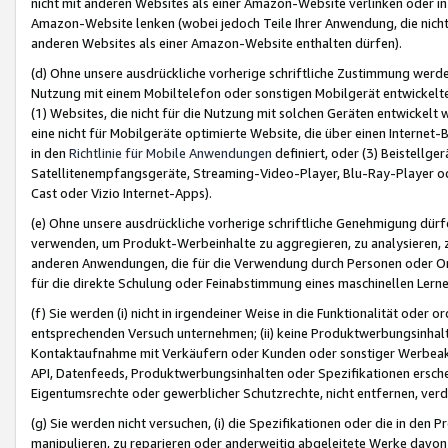
nicht mit anderen Websites als einer Amazon-Website verlinken oder i
Amazon-Website lenken (wobei jedoch Teile Ihrer Anwendung, die nich
anderen Websites als einer Amazon-Website enthalten dürfen).
(d) Ohne unsere ausdrückliche vorherige schriftliche Zustimmung werd
Nutzung mit einem Mobiltelefon oder sonstigen Mobilgerät entwickelt
(1) Websites, die nicht für die Nutzung mit solchen Geräten entwickelt
eine nicht für Mobilgeräte optimierte Website, die über einen Interne
in den
Richtlinie für Mobile Anwendungen
definiert, oder (3) Beistellge
Satellitenempfangsgeräte, Streaming-Video-Player, Blu-Ray-Player ode
Cast oder Vizio Internet-Apps).
(e) Ohne unsere ausdrückliche vorherige schriftliche Genehmigung dürfe
verwenden, um Produkt-Werbeinhalte zu aggregieren, zu analysieren, 
anderen Anwendungen, die für die Verwendung durch Personen oder Or
für die direkte Schulung oder Feinabstimmung eines maschinellen Lern
(f) Sie werden (i) nicht in irgendeiner Weise in die Funktionalität ode
entsprechenden Versuch unternehmen; (ii) keine Produktwerbungsinha
Kontaktaufnahme mit Verkäufern oder Kunden oder sonstiger Werbeaktiv
API, Datenfeeds, Produktwerbungsinhalten oder Spezifikationen erschei
Eigentumsrechte oder gewerblicher Schutzrechte, nicht entfernen, verd
(g) Sie werden nicht versuchen, (i) die Spezifikationen oder die in de
manipulieren, zu reparieren oder anderweitig abgeleitete Werke davon z