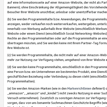
auf eine Informationsseite auf einer Amazon-Website, der nicht als Part
Bannern); ohne Einschränkung der Allgemeingültigkeit des Vorstehende
Besucher Ihrer Website unsichtbar, unlesbar oder unentzifferbar mache
(b) Sie werden Programminhalte bzw. Anwendungen, die Programminhalt
anzeigen, weder verkaufen noch weiterverkaufen, weitergeben, unterli
innerhalb von Werbung außerhalb Ihrer Website (einschließlich Werbun
Website oder einem Dienst (einschließlich Social Networking-Website
Rechte an den Programminhalten oder auf die Programminhalte an eine a
übertragen müssten, und Sie werden keine mit Ihrem Partner-Tag formati
Ihre Website ist.
(c) Sie werden Programminhalte, die nicht mehr auf einer Amazon-Websit
mehr zur Nutzung zur Verfügung stehen, umgehend von Ihrer Website e
(d) Sie werden keine Programminhalte, einschließlich in den Programmin
eine Person bzw. ein Unternehmen ein bestimmtes Produkt, eine Dienstle
geschäftlichen Beziehung oder Verbindung zu diesen steht (einschließli
Programminhalten).
(e) Sie werden Amazon-Marken (wie in den
Markenrichtlinien
definiert) 
„ammazon“, „amaozn“ und „kindel“) nicht zwecks Nutzung in einer Suc
Versuch unternehmen). Zusätzlich zu sonstigen Amazon zur Verfügung 
sorgen, dass von uns benannte Suchmaschinen Geschützte Begriffe (wie 