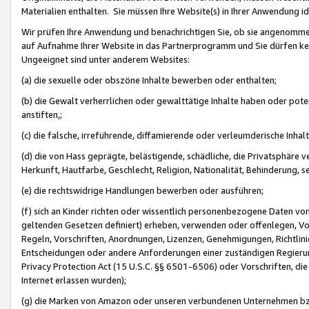
Materialien enthalten. Sie müssen Ihre Website(s) in Ihrer Anwendung ide
Wir prüfen Ihre Anwendung und benachrichtigen Sie, ob sie angenommen
auf Aufnahme Ihrer Website in das Partnerprogramm und Sie dürfen kei
Ungeeignet sind unter anderem Websites:
(a) die sexuelle oder obszöne Inhalte bewerben oder enthalten;
(b) die Gewalt verherrlichen oder gewalttätige Inhalte haben oder pot
anstiften,;
(c) die falsche, irreführende, diffamierende oder verleumderische Inha
(d) die von Hass geprägte, belästigende, schädliche, die Privatsphäre v
Herkunft, Hautfarbe, Geschlecht, Religion, Nationalität, Behinderung, 
(e) die rechtswidrige Handlungen bewerben oder ausführen;
(f) sich an Kinder richten oder wissentlich personenbezogene Daten vo
geltenden Gesetzen definiert) erheben, verwenden oder offenlegen, Vo
Regeln, Vorschriften, Anordnungen, Lizenzen, Genehmigungen, Richtlini
Entscheidungen oder andere Anforderungen einer zuständigen Regierung
Privacy Protection Act (15 U.S.C. §§ 6501-6506) oder Vorschriften, di
Internet erlassen wurden);
(g) die Marken von Amazon oder unseren verbundenen Unternehmen b