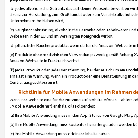
(b) jedes alkoholische Getränk, das auf deiner Webseite beworben wird
Lizenz zur Herstellung, zum Großhandel oder zum Vertrieb alkoholisch
Unternehmens betrieben wird,
(c) Säuglingsnahruhrung, alkoholische Getränke oder Tabakwaren und E
Webseiten in der EU und im Vereinigten Königreich wirbst,
(d) pflanzliche Raucherprodukte, wenn du für die Amazon-Webseite in B
(e) Produkte ohne medizinischen Verwendungszweck gemäß Anhang XVI 
Amazon-Webseite in Frankreich wirbst,
(f) jedes Produkt oder jede Dienstleistung, bei der es sich um ein Prod
erhältst eine Warnung, wenn ein Produkt oder eine Dienstleistung in de
Central ausgeschlossen ist.
Richtlinie für Mobile Anwendungen im Rahmen de
Wenn Ihre Website eine für die Nutzung auf Mobiltelefonen, Tablets 
„
Mobile Anwendung
“) enthält, gilt Folgendes:
(a) Ihre Mobile Anwendung muss in den App-Stores von Google Play, A
(b) Ihre Mobile Anwendung muss kostenlos heruntergeladen werden könn
(c) Ihre Mobile Anwendung muss originäre Inhalte haben,