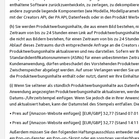
enthaltene Software zurückzuentwickeln, zu zerlegen, zu dekompilier
andere zugrunde liegende Komponenten (wie Modelle, Modellparameter
mit der Creators API, der PA API, Datenfeeds oder in den Produkt Werb
(h) Sie werden Produktwerbungsinhalte, die aus einem Bild bestehen, ni
Zeitraum von bis zu 24 Stunden einen Link auf Produktwerbungsinhalte
die nicht aus Bildern bestehen, für einen Zeitraum von bis zu 24 Stund
Ablauf dieses Zeitraums durch entsprechende Anfrage an die Creators 
Produktwerbungsinhalte aktualisieren und neu darstellen. Sofern wir Ih
Standardidentifikationsnummern (ASINs) für einen unbestimmten Zeitra
Kundenanwendung, dürfen unbeschadet des Vorstehenden Produktwerbu
Zwischenspeicher abgelegt werden. Auf unser Verlangen werden Sie un
die Produktwerbungsinhalte enthält oder nutzt, damit wir Ihre Einhalt
(i) Wenn Sie seltener als stündlich Produktwerbungsinhalte aus Datenfe
Anwendung angezeigten Produktwerbungsinhalte aktualisieren, werden 
Datums-/Uhrzeitstempel einfügen. Wenn Sie jedoch die in Ihrer Anwe
und aktualisiert haben, kann der Datumsteil des Stempels entfallen. Dies
• Preis auf [Amazon-Website einfügen]: [EUR/GBP] 32,77 (Stand 07.01.
• Preis auf [Amazon-Website einfügen]: [EUR/GBP] 32,77 (Stand 14:11 
Außerdem müssen Sie den folgenden Haftungsausschluss entweder neb
ein Pop-up-Fenster, ein Pop-up-Skript oder ein sonstiges vergleichba