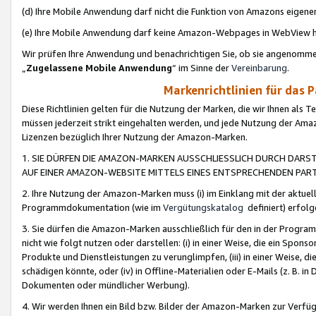
(d) Ihre Mobile Anwendung darf nicht die Funktion von Amazons eige
(e) Ihre Mobile Anwendung darf keine Amazon-Webpages in WebView 
Wir prüfen Ihre Anwendung und benachrichtigen Sie, ob sie angenomm
„
Zugelassene Mobile Anwendung
“ im Sinne der
Vereinbarung
.
Markenrichtlinien für das 
Diese Richtlinien gelten für die Nutzung der Marken, die wir Ihnen als 
müssen jederzeit strikt eingehalten werden, und jede Nutzung der Ama
Lizenzen bezüglich Ihrer Nutzung der Amazon-Marken.
1. SIE DÜRFEN DIE AMAZON-MARKEN AUSSCHLIESSLICH DURCH DARS
AUF EINER AMAZON-WEBSITE MITTELS EINES ENTSPRECHENDEN PART
2. Ihre Nutzung der Amazon-Marken muss (i) im Einklang mit der aktuells
Programmdokumentation (wie im
Vergütungskatalog
definiert) erfolg
3. Sie dürfen die Amazon-Marken ausschließlich für den in der Progr
nicht wie folgt nutzen oder darstellen: (i) in einer Weise, die ein Spo
Produkte und Dienstleistungen zu verunglimpfen, (iii) in einer Weise
schädigen könnte, oder (iv) in Offline-Materialien oder E-Mails (z. B.
Dokumenten oder mündlicher Werbung).
4. Wir werden Ihnen ein Bild bzw. Bilder der Amazon-Marken zur Verfüg