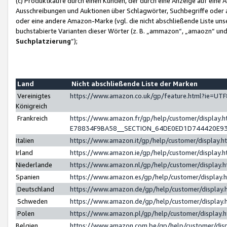
(c) Produktkäufe durch einen Kunden, der durch eine Anzeige auf eine 
Ausschreibungen und Auktionen über Schlagwörter, Suchbegriffe oder 
oder eine andere Amazon-Marke (vgl. die nicht abschließende Liste un
buchstabierte Varianten dieser Wörter (z. B. „ammazon“, „amaozn“ und „
Suchplatzierung
”);
Land
Nicht abschließende Liste der Marken
Vereinigtes
https://www.amazon.co.uk/gp/feature.html?ie=U
Königreich
Frankreich
https://www.amazon.fr/gp/help/customer/displa
E78834F9BA58__SECTION_64DE0ED1D744420E9
Italien
https://www.amazon.it/gp/help/customer/display
Irland
https://www.amazon.ie/gp/help/customer/displa
Niederlande
https://www.amazon.nl/gp/help/customer/display
Spanien
https://www.amazon.es/gp/help/customer/display
Deutschland
https://www.amazon.de/gp/help/customer/displa
Schweden
https://www.amazon.de/gp/help/customer/displa
Polen
https://www.amazon.pl/gp/help/customer/display
Belgien
https://www.amazon.com.be/gp/help/customer/d