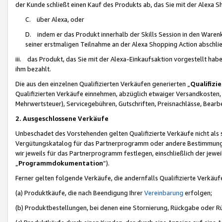
der Kunde schließt einen Kauf des Produkts ab, das Sie mit der Alexa 
C. über Alexa, oder
D. indem er das Produkt innerhalb der Skills Session in den Waren
seiner erstmaligen Teilnahme an der Alexa Shopping Action abschlie
iii. das Produkt, das Sie mit der Alexa-Einkaufsaktion vorgestellt ha
ihm bezahlt.
Die aus den einzelnen Qualifizierten Verkäufen generierten „
Qualifizi
Qualifizierten Verkäufe einnehmen, abzüglich etwaiger Versandkosten
Mehrwertsteuer), Servicegebühren, Gutschriften, Preisnachlässe, Bear
2. Ausgeschlossene Verkäufe
Unbeschadet des Vorstehenden gelten Qualifizierte Verkäufe nicht als
Vergütungskatalog für das Partnerprogramm oder andere Bestimmungen,
wir jeweils für das Partnerprogramm festlegen, einschließlich der jewe
„
Programmdokumentation
“).
Ferner gelten folgende Verkäufe, die andernfalls Qualifizierte Verkä
(a) Produktkäufe, die nach Beendigung Ihrer
Vereinbarung
erfolgen;
(b) Produktbestellungen, bei denen eine Stornierung, Rückgabe oder R