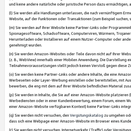
und keine andere natürliche oder juristische Person dazu ermächtigen, a
(l) Sie werden alle Handlungen unterlassen, die nach vernünftigem Erme
Website, auf der Funktionen oder Transaktionen (zum Beispiel suchen, s
(m) Sie werden auf Ihrer Website keine Partner-Links oder Programmin
Spionagesoftware, Schadsoftware, Computerviren, Würmern, Trojaner
Herunterladen oder Installieren auf einem Nutzer-Computer oder ande
genehmigt wurden.
(n) Sie werden Amazon-Websites oder Teile davon nicht auf Ihrer Websi
(z. B., WebView) innerhalb einer Mobilen Anwendung. Die Darstellung ein
Teilnahmevoraussetzungen stellt jedoch keinen Verstoß gegen diese Zif
(o) Sie werden keine Partner-Links oder andere Inhalte, die eine Am
Werbeseiten oder Layer-Werbung einstellen oder bereitstellen, mit Au
bewerben, die eng mit dem auf Ihrer Website befindlichen Material z
(p) Sie werden in Inhalte, die Sie auf einer Amazon-Website platzier
Werbediensten oder in einer Kundenbewertung, einem Forum, einem Wun
einer Amazon-Website verfügbaren Kontext) keine Partner-Links integr
(q) Sie werden nicht versuchen, den
Vergütungskatalog
zu umgehen oder
dass sich eine Webpage einer Amazon-Website im Browser eines Kunden 
(r) Sie werden nicht versuchen, Internetverkehr (Traffic) oder Vergü