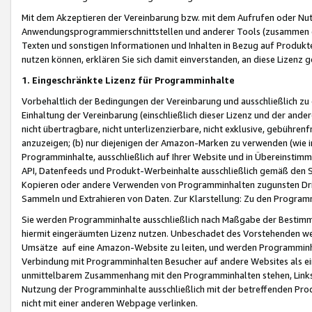
Mit dem Akzeptieren der Vereinbarung bzw. mit dem Aufrufen oder Nutz
Anwendungsprogrammierschnittstellen und anderer Tools (zusammen die
Texten und sonstigen Informationen und Inhalten in Bezug auf Produkte
nutzen können, erklären Sie sich damit einverstanden, an diese Lizenz 
1. Eingeschränkte Lizenz für Programminhalte
Vorbehaltlich der Bedingungen der Vereinbarung und ausschließlich z
Einhaltung der Vereinbarung (einschließlich dieser Lizenz und der ande
nicht übertragbare, nicht unterlizenzierbare, nicht exklusive, gebühren
anzuzeigen; (b) nur diejenigen der Amazon-Marken zu verwenden (wie in 
Programminhalte, ausschließlich auf Ihrer Website und in Übereinstimmu
API, Datenfeeds und Produkt-Werbeinhalte ausschließlich gemäß den Spe
Kopieren oder andere Verwenden von Programminhalten zugunsten Dri
Sammeln und Extrahieren von Daten. Zur Klarstellung: Zu den Program
Sie werden Programminhalte ausschließlich nach Maßgabe der Besti
hiermit eingeräumten Lizenz nutzen. Unbeschadet des Vorstehenden we
Umsätze auf eine Amazon-Website zu leiten, und werden Programminhal
Verbindung mit Programminhalten Besucher auf andere Websites als ein
unmittelbarem Zusammenhang mit den Programminhalten stehen, Links z
Nutzung der Programminhalte ausschließlich mit der betreffenden Pr
nicht mit einer anderen Webpage verlinken.