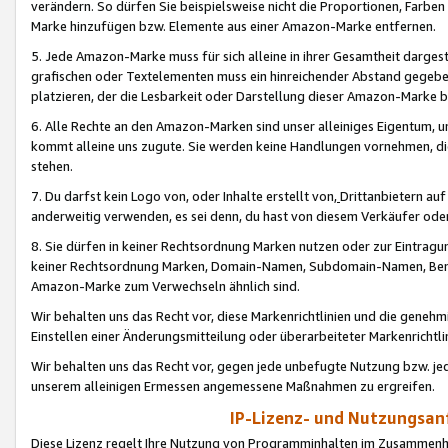
verändern. So dürfen Sie beispielsweise nicht die Proportionen, Farb
Marke hinzufügen bzw. Elemente aus einer Amazon-Marke entfernen.
5. Jede Amazon-Marke muss für sich alleine in ihrer Gesamtheit darge
grafischen oder Textelementen muss ein hinreichender Abstand gegebe
platzieren, der die Lesbarkeit oder Darstellung dieser Amazon-Marke b
6. Alle Rechte an den Amazon-Marken sind unser alleiniges Eigentum, 
kommt alleine uns zugute. Sie werden keine Handlungen vornehmen, 
stehen.
7. Du darfst kein Logo von, oder Inhalte erstellt von,
Drittanbietern au
anderweitig verwenden, es sei denn, du hast von diesem Verkäufer oder
8. Sie dürfen in keiner Rechtsordnung Marken nutzen oder zur Eintragu
keiner Rechtsordnung Marken, Domain-Namen, Subdomain-Namen, Benu
Amazon-Marke zum Verwechseln ähnlich sind.
Wir behalten uns das Recht vor, diese Markenrichtlinien und die gene
Einstellen einer Änderungsmitteilung oder überarbeiteter Markenricht
Wir behalten uns das Recht vor, gegen jede unbefugte Nutzung bzw. jede 
unserem alleinigen Ermessen angemessene Maßnahmen zu ergreifen.
IP-Lizenz- und Nutzungsan
Diese Lizenz regelt Ihre Nutzung von Programminhalten im Zusammen