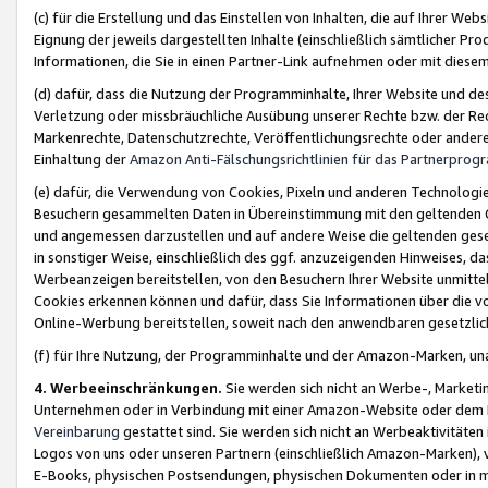
(c) für die Erstellung und das Einstellen von Inhalten, die auf Ihrer We
Eignung der jeweils dargestellten Inhalte (einschließlich sämtlicher 
Informationen, die Sie in einen Partner-Link aufnehmen oder mit diese
(d) dafür, dass die Nutzung der Programminhalte, Ihrer Website und des 
Verletzung oder missbräuchliche Ausübung unserer Rechte bzw. der Recht
Markenrechte, Datenschutzrechte, Veröffentlichungsrechte oder anderer
Einhaltung der
Amazon Anti-Fälschungsrichtlinien für das Partnerpro
(e) dafür, die Verwendung von Cookies, Pixeln und anderen Technologien
Besuchern gesammelten Daten in Übereinstimmung mit den geltenden Ge
und angemessen darzustellen und auf andere Weise die geltenden geset
in sonstiger Weise, einschließlich des ggf. anzuzeigenden Hinweises, d
Werbeanzeigen bereitstellen, von den Besuchern Ihrer Website unmitte
Cookies erkennen können und dafür, dass Sie Informationen über die v
Online-Werbung bereitstellen, soweit nach den anwendbaren gesetzlic
(f) für Ihre Nutzung, der Programminhalte und der Amazon-Marken, u
4. Werbeeinschränkungen.
Sie werden sich nicht an Werbe-, Market
Unternehmen oder in Verbindung mit einer Amazon-Website oder dem Pa
Vereinbarung
gestattet sind. Sie werden sich nicht an Werbeaktivitäten
Logos von uns oder unseren Partnern (einschließlich Amazon-Marken), 
E-Books, physischen Postsendungen, physischen Dokumenten oder in 