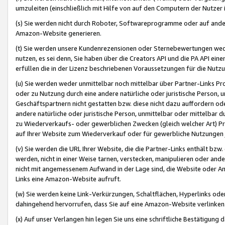
umzuleiten (einschließlich mit Hilfe von auf den Computern der Nutzer i
(s) Sie werden nicht durch Roboter, Softwareprogramme oder auf andere
Amazon-Website generieren.
(t) Sie werden unsere Kundenrezensionen oder Sternebewertungen wed
nutzen, es sei denn, Sie haben über die Creators API und die PA API e
erfüllen die in der Lizenz beschriebenen Voraussetzungen für die Nutzu
(u) Sie werden weder unmittelbar noch mittelbar über Partner-Links P
oder zu Nutzung durch eine andere natürliche oder juristische Person,
Geschäftspartnern nicht gestatten bzw. diese nicht dazu auffordern od
andere natürliche oder juristische Person, unmittelbar oder mittelbar
zu Wiederverkaufs- oder gewerblichen Zwecken (gleich welcher Art) 
auf Ihrer Website zum Wiederverkauf oder für gewerbliche Nutzungen 
(v) Sie werden die URL Ihrer Website, die die Partner-Links enthält b
werden, nicht in einer Weise tarnen, verstecken, manipulieren oder and
nicht mit angemessenem Aufwand in der Lage sind, die Website oder A
Links eine Amazon-Website aufruft.
(w) Sie werden keine Link-Verkürzungen, Schaltflächen, Hyperlinks ode
dahingehend hervorrufen, dass Sie auf eine Amazon-Website verlinken
(x) Auf unser Verlangen hin legen Sie uns eine schriftliche Bestätigung