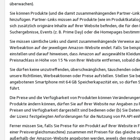
überwachen).
Sie können Produkte (und die damit zusammenhängenden Partner-Links)
hinzufügen. Partner-Links müssen auf Produkte (wie im Produktkatalog de
sich zusätzlich originäre Inhalte auf Ihrer Website befinden, die für 
Suchergebnisse, Events (z. B. Prime Day) oder die Homepages bestimmte
Sie müssen sämtliche Links und damit zusammenhängende Verweise auf z
Werbeaktion auf der jeweiligen Amazon-Website endet. Falls Sie beisp
einstellen und darauf hinweisen, dass Amazon auf ausgewählte Kleidun
Preisnachlass in Höhe von 15 % von Ihrer Website entfernen, sobald di
Sie dürfen keine unzutreffenden, überschwänglichen, täuschenden od
unsere Richtlinien, Werbeaktionen oder Preise aufstellen. Stellen Sie 
angebotenen Smartphone mit 64 GB Speicherkapazität ein, so dürfen S
führt.
Die Preise und die Verfügbarkeit von Produkten können Veränderungen 
Produkte ändern können, dürfen Sie auf Ihrer Website nur Angaben zu P
Preisen und Verfügbarkeit dargestellt sind bedienen oder (b) Sie Daten
der Lizenz festgelegten Anforderungen für die Nutzung von PA API einh
Ferner müssen Sie, falls Sie Preise für ein Produkt auf Ihrer Website in 
einer Preisvergleichsmaschine) zusammen mit Preisen für das gleiche o
außerhalb der Amazon-Website angeboten werden, jeweils den niedrigst