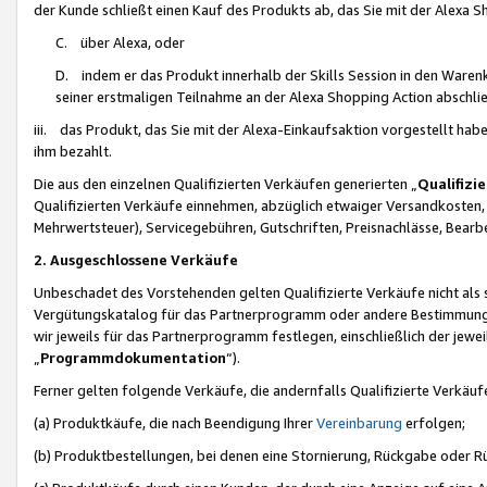
der Kunde schließt einen Kauf des Produkts ab, das Sie mit der Alexa 
C. über Alexa, oder
D. indem er das Produkt innerhalb der Skills Session in den Waren
seiner erstmaligen Teilnahme an der Alexa Shopping Action abschlie
iii. das Produkt, das Sie mit der Alexa-Einkaufsaktion vorgestellt ha
ihm bezahlt.
Die aus den einzelnen Qualifizierten Verkäufen generierten „
Qualifizi
Qualifizierten Verkäufe einnehmen, abzüglich etwaiger Versandkosten
Mehrwertsteuer), Servicegebühren, Gutschriften, Preisnachlässe, Bear
2. Ausgeschlossene Verkäufe
Unbeschadet des Vorstehenden gelten Qualifizierte Verkäufe nicht als
Vergütungskatalog für das Partnerprogramm oder andere Bestimmungen,
wir jeweils für das Partnerprogramm festlegen, einschließlich der jewe
„
Programmdokumentation
“).
Ferner gelten folgende Verkäufe, die andernfalls Qualifizierte Verkä
(a) Produktkäufe, die nach Beendigung Ihrer
Vereinbarung
erfolgen;
(b) Produktbestellungen, bei denen eine Stornierung, Rückgabe oder R