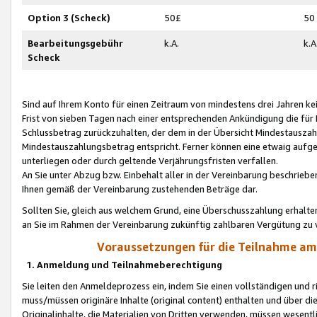
Option 3 (Scheck)
50£
50
Bearbeitungsgebühr
k.A.
k.A
Scheck
Sind auf Ihrem Konto für einen Zeitraum von mindestens drei Jahren kein
Frist von sieben Tagen nach einer entsprechenden Ankündigung die für
Schlussbetrag zurückzuhalten, der dem in der Übersicht Mindestausz
Mindestauszahlungsbetrag entspricht. Ferner können eine etwaig aufg
unterliegen oder durch geltende Verjährungsfristen verfallen.
An Sie unter Abzug bzw. Einbehalt aller in der Vereinbarung beschrieb
Ihnen gemäß der Vereinbarung zustehenden Beträge dar.
Sollten Sie, gleich aus welchem Grund, eine Überschusszahlung erhalte
an Sie im Rahmen der Vereinbarung zukünftig zahlbaren Vergütung zu 
Voraussetzungen für die Teilnahme a
1. Anmeldung und Teilnahmeberechtigung
Sie leiten den Anmeldeprozess ein, indem Sie einen vollständigen und 
muss/müssen originäre Inhalte (original content) enthalten und über d
Originalinhalte, die Materialien von Dritten verwenden, müssen wese