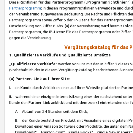
Diese Richtlinien für das Partnerprogramm („
Programmrichtlinien
“)
Partnerprogramm
; in diesen Programmrichtlinien verwendete und durch
der Vereinbarung zugewiesene Bedeutung. Die Rechte und Pflichten de
Partnerprogramm sowie Ziffer 3 der IP-Lizenz für das Partnerprogram
Einschränkung von Ziffer 6 Abs. (a) der Vereinbarung wird hiermit Fol
Partnerprogramm, die IP-Lizenz für das Partnerprogramm oder Ziffer 1
gegen die Vereinbarung.
Vergütungskatalog für das 
1. Qualifizierte Verkäufe und Qualifizierte Umsätze
„
Qualifizierte Verkäufe
“ werden von uns mit den in Ziffer 3 diese
(vorbehaltlich der in diesem Vergütungskatalog beschriebenen Ausnah
(a) Partner- Link auf Ihrer Site
:
i. ein Kunde durch Anklicken eines auf Ihrer Website platzierten Part
ii. während einer einzigen Internetsitzung eines der nachstehend unter (i)
Kunde den Partner-Link anklickt und mit dem zuerst eintretenden der f
A. Ablauf von 24 Stunden seit dem Klick,
B. der Kunde bestellt ein Produkt, mit Ausnahme eines digitalen P
Download einer Amazon Software oder Produkte, die unter dem N
Downloads“, „Amazon Coin“, „Kindle Books“, „Kindle Newspapers“, „