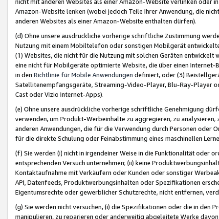
nicht mit anderen Websites als einer Amazon-Website verlinken oder i
Amazon-Website lenken (wobei jedoch Teile Ihrer Anwendung, die nich
anderen Websites als einer Amazon-Website enthalten dürfen).
(d) Ohne unsere ausdrückliche vorherige schriftliche Zustimmung werd
Nutzung mit einem Mobiltelefon oder sonstigen Mobilgerät entwickelt
(1) Websites, die nicht für die Nutzung mit solchen Geräten entwickelt
eine nicht für Mobilgeräte optimierte Website, die über einen Interne
in den
Richtlinie für Mobile Anwendungen
definiert, oder (3) Beistellge
Satellitenempfangsgeräte, Streaming-Video-Player, Blu-Ray-Player ode
Cast oder Vizio Internet-Apps).
(e) Ohne unsere ausdrückliche vorherige schriftliche Genehmigung dürfe
verwenden, um Produkt-Werbeinhalte zu aggregieren, zu analysieren, 
anderen Anwendungen, die für die Verwendung durch Personen oder Or
für die direkte Schulung oder Feinabstimmung eines maschinellen Lern
(f) Sie werden (i) nicht in irgendeiner Weise in die Funktionalität ode
entsprechenden Versuch unternehmen; (ii) keine Produktwerbungsinha
Kontaktaufnahme mit Verkäufern oder Kunden oder sonstiger Werbeaktiv
API, Datenfeeds, Produktwerbungsinhalten oder Spezifikationen erschei
Eigentumsrechte oder gewerblicher Schutzrechte, nicht entfernen, verd
(g) Sie werden nicht versuchen, (i) die Spezifikationen oder die in de
manipulieren, zu reparieren oder anderweitig abgeleitete Werke davon z