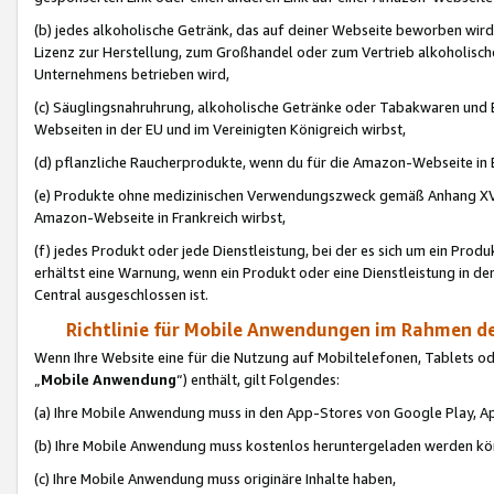
(b) jedes alkoholische Getränk, das auf deiner Webseite beworben wird
Lizenz zur Herstellung, zum Großhandel oder zum Vertrieb alkoholisch
Unternehmens betrieben wird,
(c) Säuglingsnahruhrung, alkoholische Getränke oder Tabakwaren und E
Webseiten in der EU und im Vereinigten Königreich wirbst,
(d) pflanzliche Raucherprodukte, wenn du für die Amazon-Webseite in B
(e) Produkte ohne medizinischen Verwendungszweck gemäß Anhang XVI 
Amazon-Webseite in Frankreich wirbst,
(f) jedes Produkt oder jede Dienstleistung, bei der es sich um ein Prod
erhältst eine Warnung, wenn ein Produkt oder eine Dienstleistung in de
Central ausgeschlossen ist.
Richtlinie für Mobile Anwendungen im Rahmen de
Wenn Ihre Website eine für die Nutzung auf Mobiltelefonen, Tablets 
„
Mobile Anwendung
“) enthält, gilt Folgendes:
(a) Ihre Mobile Anwendung muss in den App-Stores von Google Play, A
(b) Ihre Mobile Anwendung muss kostenlos heruntergeladen werden könn
(c) Ihre Mobile Anwendung muss originäre Inhalte haben,