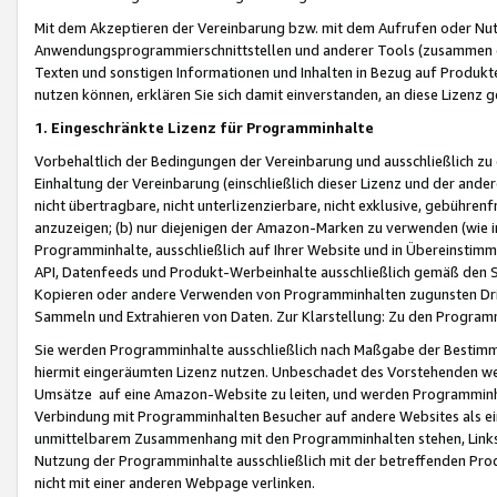
Mit dem Akzeptieren der Vereinbarung bzw. mit dem Aufrufen oder Nutz
Anwendungsprogrammierschnittstellen und anderer Tools (zusammen die
Texten und sonstigen Informationen und Inhalten in Bezug auf Produkte
nutzen können, erklären Sie sich damit einverstanden, an diese Lizenz 
1. Eingeschränkte Lizenz für Programminhalte
Vorbehaltlich der Bedingungen der Vereinbarung und ausschließlich z
Einhaltung der Vereinbarung (einschließlich dieser Lizenz und der ande
nicht übertragbare, nicht unterlizenzierbare, nicht exklusive, gebühren
anzuzeigen; (b) nur diejenigen der Amazon-Marken zu verwenden (wie in 
Programminhalte, ausschließlich auf Ihrer Website und in Übereinstimmu
API, Datenfeeds und Produkt-Werbeinhalte ausschließlich gemäß den Spe
Kopieren oder andere Verwenden von Programminhalten zugunsten Dri
Sammeln und Extrahieren von Daten. Zur Klarstellung: Zu den Program
Sie werden Programminhalte ausschließlich nach Maßgabe der Besti
hiermit eingeräumten Lizenz nutzen. Unbeschadet des Vorstehenden we
Umsätze auf eine Amazon-Website zu leiten, und werden Programminhal
Verbindung mit Programminhalten Besucher auf andere Websites als ein
unmittelbarem Zusammenhang mit den Programminhalten stehen, Links z
Nutzung der Programminhalte ausschließlich mit der betreffenden Pr
nicht mit einer anderen Webpage verlinken.