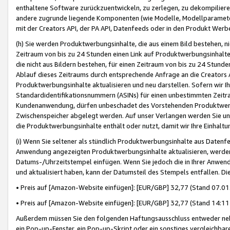
enthaltene Software zurückzuentwickeln, zu zerlegen, zu dekompilier
andere zugrunde liegende Komponenten (wie Modelle, Modellparameter
mit der Creators API, der PA API, Datenfeeds oder in den Produkt Werb
(h) Sie werden Produktwerbungsinhalte, die aus einem Bild bestehen, ni
Zeitraum von bis zu 24 Stunden einen Link auf Produktwerbungsinhalte
die nicht aus Bildern bestehen, für einen Zeitraum von bis zu 24 Stund
Ablauf dieses Zeitraums durch entsprechende Anfrage an die Creators 
Produktwerbungsinhalte aktualisieren und neu darstellen. Sofern wir Ih
Standardidentifikationsnummern (ASINs) für einen unbestimmten Zeitra
Kundenanwendung, dürfen unbeschadet des Vorstehenden Produktwerbu
Zwischenspeicher abgelegt werden. Auf unser Verlangen werden Sie un
die Produktwerbungsinhalte enthält oder nutzt, damit wir Ihre Einhalt
(i) Wenn Sie seltener als stündlich Produktwerbungsinhalte aus Datenfe
Anwendung angezeigten Produktwerbungsinhalte aktualisieren, werden 
Datums-/Uhrzeitstempel einfügen. Wenn Sie jedoch die in Ihrer Anwe
und aktualisiert haben, kann der Datumsteil des Stempels entfallen. Dies
• Preis auf [Amazon-Website einfügen]: [EUR/GBP] 32,77 (Stand 07.01.
• Preis auf [Amazon-Website einfügen]: [EUR/GBP] 32,77 (Stand 14:11 
Außerdem müssen Sie den folgenden Haftungsausschluss entweder neb
ein Pop-up-Fenster, ein Pop-up-Skript oder ein sonstiges vergleichba