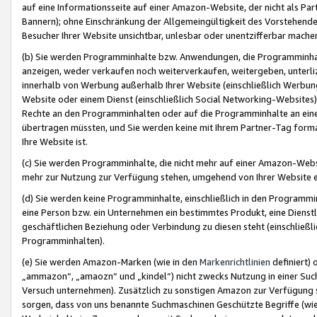
auf eine Informationsseite auf einer Amazon-Website, der nicht als Part
Bannern); ohne Einschränkung der Allgemeingültigkeit des Vorstehende
Besucher Ihrer Website unsichtbar, unlesbar oder unentzifferbar mache
(b) Sie werden Programminhalte bzw. Anwendungen, die Programminhalt
anzeigen, weder verkaufen noch weiterverkaufen, weitergeben, unterli
innerhalb von Werbung außerhalb Ihrer Website (einschließlich Werbun
Website oder einem Dienst (einschließlich Social Networking-Website
Rechte an den Programminhalten oder auf die Programminhalte an eine a
übertragen müssten, und Sie werden keine mit Ihrem Partner-Tag formati
Ihre Website ist.
(c) Sie werden Programminhalte, die nicht mehr auf einer Amazon-Websit
mehr zur Nutzung zur Verfügung stehen, umgehend von Ihrer Website e
(d) Sie werden keine Programminhalte, einschließlich in den Programmin
eine Person bzw. ein Unternehmen ein bestimmtes Produkt, eine Dienstle
geschäftlichen Beziehung oder Verbindung zu diesen steht (einschließli
Programminhalten).
(e) Sie werden Amazon-Marken (wie in den
Markenrichtlinien
definiert) 
„ammazon“, „amaozn“ und „kindel“) nicht zwecks Nutzung in einer Suc
Versuch unternehmen). Zusätzlich zu sonstigen Amazon zur Verfügung 
sorgen, dass von uns benannte Suchmaschinen Geschützte Begriffe (wie 