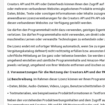
Creators API und PA API oder Datenfeeds können Ihnen den Zugriff auf D
oder mehreren verbundenen Websites angebotenen Produkte ermögliche
Daten, Bilder, Texte oder sonstigen Informationen oder Inhalte zuzugre
anwendbaren Lizenzvereinbarungen für die Creators API und PA API od
diesen verbundenen Websites zur Verfügung gestellt werden.
Sie dürfen den Programminhalt nicht dazu verwenden, geistiges Eigent
verletzen. Sie dürfen Programminhalte nicht verwenden, um direkt ode
maschinelles Lernen oder verwandte Technologien zu entwickeln oder zu
Die Lizenz endet mit sofortiger Wirkung automatisch, wenn Sie zu irg
Vergütungskatalog definiert) nicht rechtzeitig erfüllen bzw. ansonsten
schriftliche Mitteilung an Sie ganz oder teilweise beenden. Sie werden
umgehend einstellen und sämtliche Programminhalte und Amazon-Marke
jeweils verlangt, umgehend von Ihrer Website entfernen und löschen od
2. Voraussetzungen für die Nutzung der Creators API und der P
(a)
Beschreibung
. Im Rahmen dieser Lizenz können wir Ihnen Programmi
• Daten, Bilder, Audio-Dateien, Videos, Logos, Benutzerschnittstellen-
• Textmaterialien, wie beispielsweise Produktinformationen in Textfor
Neben den vorstehenden Produktwerbungsinhalten und dem Zugriff auf 
Zusammenhang mit Creators API und PA API Musterquellcodes und -bibli