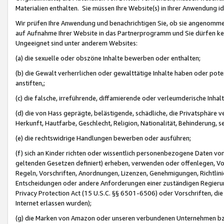
Materialien enthalten. Sie müssen Ihre Website(s) in Ihrer Anwendung ide
Wir prüfen Ihre Anwendung und benachrichtigen Sie, ob sie angenommen
auf Aufnahme Ihrer Website in das Partnerprogramm und Sie dürfen kei
Ungeeignet sind unter anderem Websites:
(a) die sexuelle oder obszöne Inhalte bewerben oder enthalten;
(b) die Gewalt verherrlichen oder gewalttätige Inhalte haben oder pot
anstiften,;
(c) die falsche, irreführende, diffamierende oder verleumderische Inha
(d) die von Hass geprägte, belästigende, schädliche, die Privatsphäre v
Herkunft, Hautfarbe, Geschlecht, Religion, Nationalität, Behinderung, 
(e) die rechtswidrige Handlungen bewerben oder ausführen;
(f) sich an Kinder richten oder wissentlich personenbezogene Daten vo
geltenden Gesetzen definiert) erheben, verwenden oder offenlegen, Vo
Regeln, Vorschriften, Anordnungen, Lizenzen, Genehmigungen, Richtlini
Entscheidungen oder andere Anforderungen einer zuständigen Regierung
Privacy Protection Act (15 U.S.C. §§ 6501-6506) oder Vorschriften, di
Internet erlassen wurden);
(g) die Marken von Amazon oder unseren verbundenen Unternehmen b