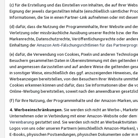
(c) für die Erstellung und das Einstellen von Inhalten, die auf Ihrer We
Eignung der jeweils dargestellten Inhalte (einschließlich sämtlicher 
Informationen, die Sie in einen Partner-Link aufnehmen oder mit diese
(d) dafür, dass die Nutzung der Programminhalte, Ihrer Website und des 
Verletzung oder missbräuchliche Ausübung unserer Rechte bzw. der Recht
Markenrechte, Datenschutzrechte, Veröffentlichungsrechte oder anderer
Einhaltung der
Amazon Anti-Fälschungsrichtlinien für das Partnerpro
(e) dafür, die Verwendung von Cookies, Pixeln und anderen Technologien
Besuchern gesammelten Daten in Übereinstimmung mit den geltenden Ge
und angemessen darzustellen und auf andere Weise die geltenden geset
in sonstiger Weise, einschließlich des ggf. anzuzeigenden Hinweises, d
Werbeanzeigen bereitstellen, von den Besuchern Ihrer Website unmitte
Cookies erkennen können und dafür, dass Sie Informationen über die v
Online-Werbung bereitstellen, soweit nach den anwendbaren gesetzlic
(f) für Ihre Nutzung, der Programminhalte und der Amazon-Marken, u
4. Werbeeinschränkungen.
Sie werden sich nicht an Werbe-, Market
Unternehmen oder in Verbindung mit einer Amazon-Website oder dem Pa
Vereinbarung
gestattet sind. Sie werden sich nicht an Werbeaktivitäten
Logos von uns oder unseren Partnern (einschließlich Amazon-Marken), 
E-Books, physischen Postsendungen, physischen Dokumenten oder in 