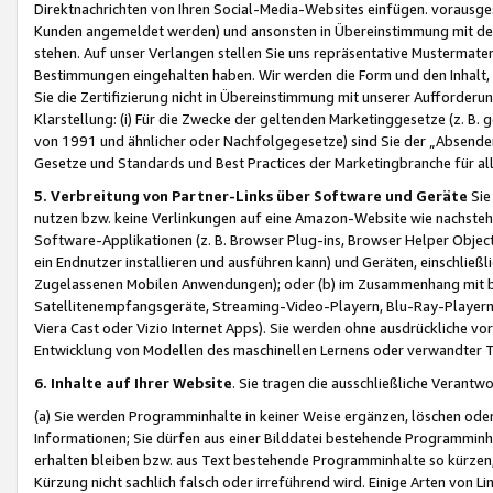
Direktnachrichten von Ihren Social-Media-Websites einfügen. vorausg
Kunden angemeldet werden) und ansonsten in Übereinstimmung mit der
stehen. Auf unser Verlangen stellen Sie uns repräsentative Mustermater
Bestimmungen eingehalten haben. Wir werden die Form und den Inhalt, di
Sie die Zertifizierung nicht in Übereinstimmung mit unserer Aufforderu
Klarstellung: (i) Für die Zwecke der geltenden Marketinggesetze (z. 
von 1991 und ähnlicher oder Nachfolgegesetze) sind Sie der „Absender“ j
Gesetze und Standards und Best Practices der Marketingbranche für 
5. Verbreitung von Partner-Links über Software und Geräte
Sie
nutzen bzw. keine Verlinkungen auf eine Amazon-Website wie nachsteh
Software-Applikationen (z. B. Browser Plug-ins, Browser Helper Objec
ein Endnutzer installieren und ausführen kann) und Geräten, einschlie
Zugelassenen Mobilen Anwendungen); oder (b) im Zusammenhang mit bzw.
Satellitenempfangsgeräte, Streaming-Video-Playern, Blu-Ray-Playern 
Viera Cast oder Vizio Internet Apps). Sie werden ohne ausdrückliche v
Entwicklung von Modellen des maschinellen Lernens oder verwandter 
6. Inhalte auf Ihrer Website
. Sie tragen die ausschließliche Verantwo
(a) Sie werden Programminhalte in keiner Weise ergänzen, löschen oder
Informationen; Sie dürfen aus einer Bilddatei bestehende Programminhal
erhalten bleiben bzw. aus Text bestehende Programminhalte so kürzen, 
Kürzung nicht sachlich falsch oder irreführend wird. Einige Arten von L