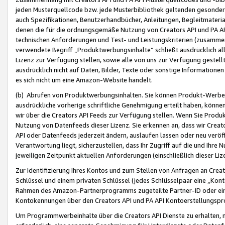
jeden Musterquellcode bzw. jede Musterbibliothek geltenden gesonder
auch Spezifikationen, Benutzerhandbücher, Anleitungen, Begleitmaterial
denen die für die ordnungsgemäße Nutzung von Creators API und PA A
technischen Anforderungen und Test- und Leistungskriterien (zusammen
verwendete Begriff „Produktwerbungsinhalte“ schließt ausdrücklich al
Lizenz zur Verfügung stellen, sowie alle von uns zur Verfügung gestel
ausdrücklich nicht auf Daten, Bilder, Texte oder sonstige Informatione
es sich nicht um eine Amazon-Website handelt.
(b) Abrufen von Produktwerbungsinhalten. Sie können Produkt-Werbein
ausdrückliche vorherige schriftliche Genehmigung erteilt haben, könn
wir über die Creators API Feeds zur Verfügung stellen. Wenn Sie Produk
Nutzung von Datenfeeds dieser Lizenz. Sie erkennen an, dass wir Creat
API oder Datenfeeds jederzeit ändern, auslaufen lassen oder neu veröffe
Verantwortung liegt, sicherzustellen, dass Ihr Zugriff auf die und Ihr
jeweiligen Zeitpunkt aktuellen Anforderungen (einschließlich dieser Liz
Zur Identifizierung Ihres Kontos und zum Stellen von Anfragen an Crea
Schlüssel und einem privaten Schlüssel (jedes Schlüsselpaar eine „Kon
Rahmen des Amazon-Partnerprogramms zugeteilte Partner-ID oder ein
Kontokennungen über den Creators API und PA API Kontoerstellungspro
Um Programmwerbeinhalte über die Creators API Dienste zu erhalten, m