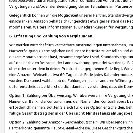
(beispielsweise durch Manipulation oder Kombination von Attributions-
Vergütungen und/oder der Beendigung deiner Teilnahme am Partnerp
Gelegentlich können wir die Möglichkeit unserer Partner, Standardv
einschränken. Amazon behält sich (ungeachtet etwaiger Fristen) das Re
modifizieren. Weitere Informationen zu Einschränkungen für Vergütung
6. Erfassung und Zahlung von Vergütungen
Wir werden wirtschaftlich vertretbare Anstrengungen unternehmen, um 
Nachverfolgung zu ermöglichen und unsere Berichte zu erstellen und di
diesem Monat verdient hast, zusammengefasst sind. Standardvergütung
auf den nächsten Betrag in der Landeswährung gerundet werden (z. B. C
über oder unter dem in deiner Preiskarte angegebenen Satz liegt. Wir
eine Amazon-Webseite etwa 60 Tage nach Ende jedes Kalendermonats, i
wurden. Du kannst wählen, ob du Zahlungen in einer anderen Währung
dafür entscheidest, erklärst du dich damit einverstanden, dass die K
Option 1: Zahlung per Überweisung.
Wir überweisen Ihre Vergütung dir
Namen der Bank, die Kontonummer, den Namen des Kontoinhabers bzw. a
erforderlich) nennen. Sollten Sie sich für diese Option entscheiden, be
fällige Gesamtbetrag den in der
Übersicht Mindestauszahlungsbet
Option 2: Zahlung per Amazon-Geschenkgutschein.
Wir übersenden Ihne
Partnerkonto genannte Haupt-E-Mail-Adresse. Diese Geschenkgutschei