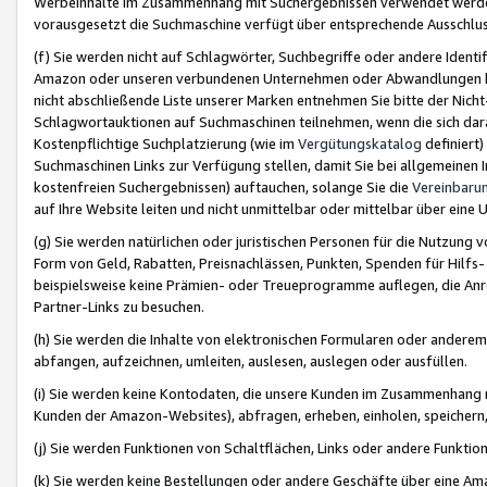
Werbeinhalte im Zusammenhang mit Suchergebnissen verwendet werden,
vorausgesetzt die Suchmaschine verfügt über entsprechende Ausschlu
(f) Sie werden nicht auf Schlagwörter, Suchbegriffe oder andere Ident
Amazon oder unseren verbundenen Unternehmen oder Abwandlungen bzw
nicht abschließende Liste unserer Marken entnehmen Sie bitte der Nich
Schlagwortauktionen auf Suchmaschinen teilnehmen, wenn die sich da
Kostenpflichtige Suchplatzierung (wie im
Vergütungskatalog
definiert
Suchmaschinen Links zur Verfügung stellen, damit Sie bei allgemeinen I
kostenfreien Suchergebnissen) auftauchen, solange Sie die
Vereinbaru
auf Ihre Website leiten und nicht unmittelbar oder mittelbar über eine
(g) Sie werden natürlichen oder juristischen Personen für die Nutzung 
Form von Geld, Rabatten, Preisnachlässen, Punkten, Spenden für Hilfs
beispielsweise keine Prämien- oder Treueprogramme auflegen, die Anrei
Partner-Links zu besuchen.
(h) Sie werden die Inhalte von elektronischen Formularen oder anderem M
abfangen, aufzeichnen, umleiten, auslesen, auslegen oder ausfüllen.
(i) Sie werden keine Kontodaten, die unsere Kunden im Zusammenhang 
Kunden der Amazon-Websites), abfragen, erheben, einholen, speichern,
(j) Sie werden Funktionen von Schaltflächen, Links oder andere Funkti
(k) Sie werden keine Bestellungen oder andere Geschäfte über eine Ama