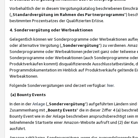
Vorbehaltlich der in diesem Vergütungskatalog beschriebenen Einschr
(„
Standardvergütung im Rahmen des Partnerprogramms
“) besc
bestimmten Prozentsatzes der Qualifizierten Erlöse.
4. Sondervergütung oder Werbeaktionen
Gelegentlich können wir Sonderprogramme oder Werbeaktionen auflegen,
oder alternative Vergütung („
Sondervergütung
”) zu verdienen. Amazo
Sonderprogramme oder Werbeaktionen jederzeit ganz oder teilweise einz
Sonderprogramme oder Werbeaktionen (auch Sonderprogramme oder We
Produktverkäufen kommt) disqualifizierende Ausschlusstatbestände, di
Programmdokumentation im Hinblick auf Produktverkäufe geltende E
Werbeaktionen.
Folgende Sondervergütungen sind derzeit verfügbar:
hier
.
(a) Bounty Events
In den in der
Anlage
(„
Sondervergütung
“) aufgeführten Ländern sind
Zusammenhang mit „
Bounty Events
“ die in dieser Ziffer 4 (a) besch
Bounty Event wie in der Anlage beschrieben anspruchsberechtigt sein mu
teilnehmende Startseite einer Amazon-Website aufruft und (2) der Kun
ausführt.
Amazon zahlt keine Sondervergütung, wenn das zugrundeliegende Boun