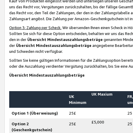
Kauf von Produkten eingelöst werden und unterliegen unseren Geschäf
uns das Recht vor, Vergütungen zurückzuhalten, bis der fällige Gesamt
das Recht vor, den Teil der Zahlungen, der den in der Zahlungstabelle 
Zahlungsart angibst. Die Zahlung per Amazon-Geschenkgutschein ist in
Option 3: Zahlung per Scheck.
Wir übersenden Ihnen einen Scheck in Höh
Sollten Sie sich für diese Option entscheiden, behalten wir uns das Rec
den in der
Übersicht Mindestauszahlungsbeträge
genannten Mindest
der
Übersicht Mindestauszahlungsbeträge
angegebene Bearbeitung
und Schweden nicht verfügbar.
Sollten Sie keine gültigen Informationen für die Zahlungsoption bereit
oder die Auszahlung verdienter Vergütung zurückhalten, bis Sie eine A
Übersicht Mindestauszahlungsbeträge
UK Maxium
UK
FR,
Minimum
un
Option 1 (Überweisung)
25£
25
£5,000
Option 2
25£
25
(Geschenkgutschein)