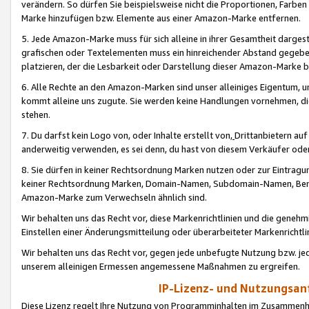
verändern. So dürfen Sie beispielsweise nicht die Proportionen, Farb
Marke hinzufügen bzw. Elemente aus einer Amazon-Marke entfernen.
5. Jede Amazon-Marke muss für sich alleine in ihrer Gesamtheit darge
grafischen oder Textelementen muss ein hinreichender Abstand gegebe
platzieren, der die Lesbarkeit oder Darstellung dieser Amazon-Marke b
6. Alle Rechte an den Amazon-Marken sind unser alleiniges Eigentum, 
kommt alleine uns zugute. Sie werden keine Handlungen vornehmen, 
stehen.
7. Du darfst kein Logo von, oder Inhalte erstellt von,
Drittanbietern au
anderweitig verwenden, es sei denn, du hast von diesem Verkäufer oder
8. Sie dürfen in keiner Rechtsordnung Marken nutzen oder zur Eintragu
keiner Rechtsordnung Marken, Domain-Namen, Subdomain-Namen, Benu
Amazon-Marke zum Verwechseln ähnlich sind.
Wir behalten uns das Recht vor, diese Markenrichtlinien und die gene
Einstellen einer Änderungsmitteilung oder überarbeiteter Markenricht
Wir behalten uns das Recht vor, gegen jede unbefugte Nutzung bzw. jede 
unserem alleinigen Ermessen angemessene Maßnahmen zu ergreifen.
IP-Lizenz- und Nutzungsan
Diese Lizenz regelt Ihre Nutzung von Programminhalten im Zusammen