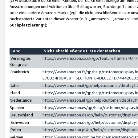
(c) Produktkäufe durch einen Kunden, der durch eine Anzeige auf eine 
Ausschreibungen und Auktionen über Schlagwörter, Suchbegriffe oder 
oder eine andere Amazon-Marke (vgl. die nicht abschließende Liste un
buchstabierte Varianten dieser Wörter (z. B. „ammazon“, „amaozn“ und „
Suchplatzierung
”);
Land
Nicht abschließende Liste der Marken
Vereinigtes
https://www.amazon.co.uk/gp/feature.html?ie=U
Königreich
Frankreich
https://www.amazon.fr/gp/help/customer/displa
E78834F9BA58__SECTION_64DE0ED1D744420E9
Italien
https://www.amazon.it/gp/help/customer/display
Irland
https://www.amazon.ie/gp/help/customer/displa
Niederlande
https://www.amazon.nl/gp/help/customer/display
Spanien
https://www.amazon.es/gp/help/customer/display
Deutschland
https://www.amazon.de/gp/help/customer/displa
Schweden
https://www.amazon.de/gp/help/customer/displa
Polen
https://www.amazon.pl/gp/help/customer/display
Belgien
https://www.amazon.com.be/gp/help/customer/d