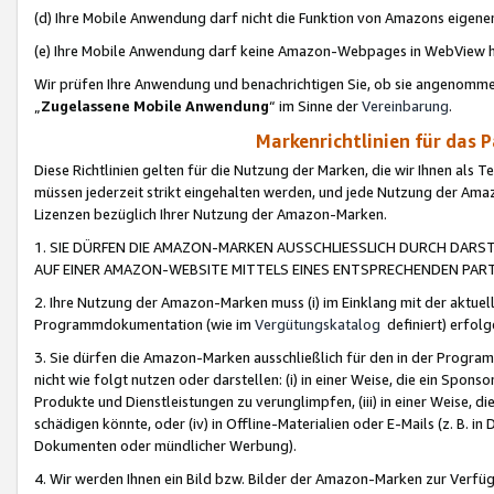
(d) Ihre Mobile Anwendung darf nicht die Funktion von Amazons eige
(e) Ihre Mobile Anwendung darf keine Amazon-Webpages in WebView 
Wir prüfen Ihre Anwendung und benachrichtigen Sie, ob sie angenomm
„
Zugelassene Mobile Anwendung
“ im Sinne der
Vereinbarung
.
Markenrichtlinien für das 
Diese Richtlinien gelten für die Nutzung der Marken, die wir Ihnen als 
müssen jederzeit strikt eingehalten werden, und jede Nutzung der Ama
Lizenzen bezüglich Ihrer Nutzung der Amazon-Marken.
1. SIE DÜRFEN DIE AMAZON-MARKEN AUSSCHLIESSLICH DURCH DARS
AUF EINER AMAZON-WEBSITE MITTELS EINES ENTSPRECHENDEN PART
2. Ihre Nutzung der Amazon-Marken muss (i) im Einklang mit der aktuells
Programmdokumentation (wie im
Vergütungskatalog
definiert) erfolg
3. Sie dürfen die Amazon-Marken ausschließlich für den in der Progr
nicht wie folgt nutzen oder darstellen: (i) in einer Weise, die ein Spo
Produkte und Dienstleistungen zu verunglimpfen, (iii) in einer Weise
schädigen könnte, oder (iv) in Offline-Materialien oder E-Mails (z. B.
Dokumenten oder mündlicher Werbung).
4. Wir werden Ihnen ein Bild bzw. Bilder der Amazon-Marken zur Verfüg