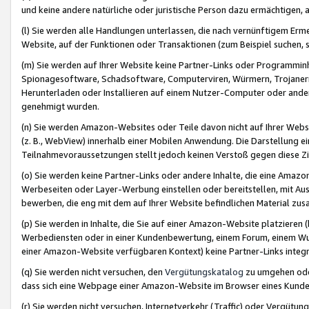
und keine andere natürliche oder juristische Person dazu ermächtigen, a
(l) Sie werden alle Handlungen unterlassen, die nach vernünftigem Erme
Website, auf der Funktionen oder Transaktionen (zum Beispiel suchen, s
(m) Sie werden auf Ihrer Website keine Partner-Links oder Programmin
Spionagesoftware, Schadsoftware, Computerviren, Würmern, Trojaner
Herunterladen oder Installieren auf einem Nutzer-Computer oder ande
genehmigt wurden.
(n) Sie werden Amazon-Websites oder Teile davon nicht auf Ihrer Websi
(z. B., WebView) innerhalb einer Mobilen Anwendung. Die Darstellung ein
Teilnahmevoraussetzungen stellt jedoch keinen Verstoß gegen diese Zif
(o) Sie werden keine Partner-Links oder andere Inhalte, die eine Am
Werbeseiten oder Layer-Werbung einstellen oder bereitstellen, mit Au
bewerben, die eng mit dem auf Ihrer Website befindlichen Material z
(p) Sie werden in Inhalte, die Sie auf einer Amazon-Website platzier
Werbediensten oder in einer Kundenbewertung, einem Forum, einem Wun
einer Amazon-Website verfügbaren Kontext) keine Partner-Links integr
(q) Sie werden nicht versuchen, den
Vergütungskatalog
zu umgehen oder
dass sich eine Webpage einer Amazon-Website im Browser eines Kunden 
(r) Sie werden nicht versuchen, Internetverkehr (Traffic) oder Vergü