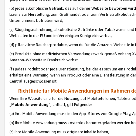
(b) jedes alkoholische Getränk, das auf deiner Webseite beworben wird
Lizenz zur Herstellung, zum Großhandel oder zum Vertrieb alkoholisch
Unternehmens betrieben wird,
(c) Säuglingsnahruhrung, alkoholische Getränke oder Tabakwaren und E
Webseiten in der EU und im Vereinigten Königreich wirbst,
(d) pflanzliche Raucherprodukte, wenn du für die Amazon-Webseite in B
(e) Produkte ohne medizinischen Verwendungszweck gemäß Anhang XVI 
Amazon-Webseite in Frankreich wirbst,
(f) jedes Produkt oder jede Dienstleistung, bei der es sich um ein Prod
erhältst eine Warnung, wenn ein Produkt oder eine Dienstleistung in de
Central ausgeschlossen ist.
Richtlinie für Mobile Anwendungen im Rahmen de
Wenn Ihre Website eine für die Nutzung auf Mobiltelefonen, Tablets 
„
Mobile Anwendung
“) enthält, gilt Folgendes:
(a) Ihre Mobile Anwendung muss in den App-Stores von Google Play, A
(b) Ihre Mobile Anwendung muss kostenlos heruntergeladen werden könn
(c) Ihre Mobile Anwendung muss originäre Inhalte haben,