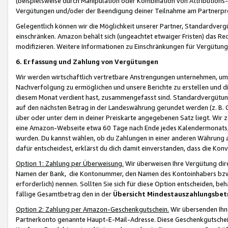
(beispielsweise durch Manipulation oder Kombination von Attributions-
Vergütungen und/oder der Beendigung deiner Teilnahme am Partnerp
Gelegentlich können wir die Möglichkeit unserer Partner, Standardv
einschränken. Amazon behält sich (ungeachtet etwaiger Fristen) das Re
modifizieren. Weitere Informationen zu Einschränkungen für Vergütung
6. Erfassung und Zahlung von Vergütungen
Wir werden wirtschaftlich vertretbare Anstrengungen unternehmen, um 
Nachverfolgung zu ermöglichen und unsere Berichte zu erstellen und di
diesem Monat verdient hast, zusammengefasst sind. Standardvergütung
auf den nächsten Betrag in der Landeswährung gerundet werden (z. B. C
über oder unter dem in deiner Preiskarte angegebenen Satz liegt. Wir
eine Amazon-Webseite etwa 60 Tage nach Ende jedes Kalendermonats, i
wurden. Du kannst wählen, ob du Zahlungen in einer anderen Währung
dafür entscheidest, erklärst du dich damit einverstanden, dass die K
Option 1: Zahlung per Überweisung.
Wir überweisen Ihre Vergütung dir
Namen der Bank, die Kontonummer, den Namen des Kontoinhabers bzw. a
erforderlich) nennen. Sollten Sie sich für diese Option entscheiden, be
fällige Gesamtbetrag den in der
Übersicht Mindestauszahlungsbet
Option 2: Zahlung per Amazon-Geschenkgutschein.
Wir übersenden Ihne
Partnerkonto genannte Haupt-E-Mail-Adresse. Diese Geschenkgutschei