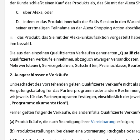
der Kunde schließt einen Kauf des Produkts ab, das Sie mit der Alexa 
C. über Alexa, oder
D. indem er das Produkt innerhalb der Skills Session in den Waren
seiner erstmaligen Teilnahme an der Alexa Shopping Action abschlie
iii. das Produkt, das Sie mit der Alexa-Einkaufsaktion vorgestellt ha
ihm bezahlt.
Die aus den einzelnen Qualifizierten Verkäufen generierten „
Qualifizi
Qualifizierten Verkäufe einnehmen, abzüglich etwaiger Versandkosten
Mehrwertsteuer), Servicegebühren, Gutschriften, Preisnachlässe, Bear
2. Ausgeschlossene Verkäufe
Unbeschadet des Vorstehenden gelten Qualifizierte Verkäufe nicht als
Vergütungskatalog für das Partnerprogramm oder andere Bestimmungen,
wir jeweils für das Partnerprogramm festlegen, einschließlich der jewe
„
Programmdokumentation
“).
Ferner gelten folgende Verkäufe, die andernfalls Qualifizierte Verkä
(a) Produktkäufe, die nach Beendigung Ihrer
Vereinbarung
erfolgen;
(b) Produktbestellungen, bei denen eine Stornierung, Rückgabe oder R