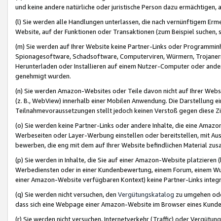
und keine andere natürliche oder juristische Person dazu ermächtigen, a
(l) Sie werden alle Handlungen unterlassen, die nach vernünftigem Erme
Website, auf der Funktionen oder Transaktionen (zum Beispiel suchen, s
(m) Sie werden auf Ihrer Website keine Partner-Links oder Programmin
Spionagesoftware, Schadsoftware, Computerviren, Würmern, Trojaner
Herunterladen oder Installieren auf einem Nutzer-Computer oder ande
genehmigt wurden.
(n) Sie werden Amazon-Websites oder Teile davon nicht auf Ihrer Websi
(z. B., WebView) innerhalb einer Mobilen Anwendung. Die Darstellung ein
Teilnahmevoraussetzungen stellt jedoch keinen Verstoß gegen diese Zif
(o) Sie werden keine Partner-Links oder andere Inhalte, die eine Am
Werbeseiten oder Layer-Werbung einstellen oder bereitstellen, mit Au
bewerben, die eng mit dem auf Ihrer Website befindlichen Material z
(p) Sie werden in Inhalte, die Sie auf einer Amazon-Website platzier
Werbediensten oder in einer Kundenbewertung, einem Forum, einem Wun
einer Amazon-Website verfügbaren Kontext) keine Partner-Links integr
(q) Sie werden nicht versuchen, den
Vergütungskatalog
zu umgehen oder
dass sich eine Webpage einer Amazon-Website im Browser eines Kunden 
(r) Sie werden nicht versuchen, Internetverkehr (Traffic) oder Vergü