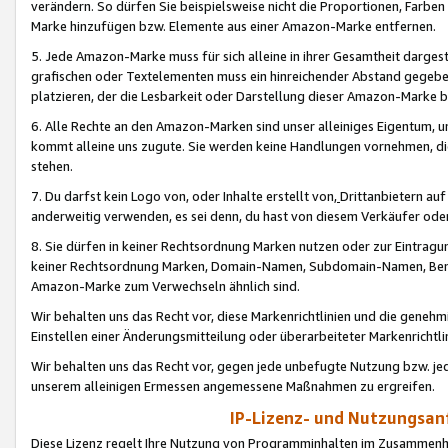
verändern. So dürfen Sie beispielsweise nicht die Proportionen, Farb
Marke hinzufügen bzw. Elemente aus einer Amazon-Marke entfernen.
5. Jede Amazon-Marke muss für sich alleine in ihrer Gesamtheit darge
grafischen oder Textelementen muss ein hinreichender Abstand gegebe
platzieren, der die Lesbarkeit oder Darstellung dieser Amazon-Marke b
6. Alle Rechte an den Amazon-Marken sind unser alleiniges Eigentum, 
kommt alleine uns zugute. Sie werden keine Handlungen vornehmen, 
stehen.
7. Du darfst kein Logo von, oder Inhalte erstellt von,
Drittanbietern au
anderweitig verwenden, es sei denn, du hast von diesem Verkäufer oder
8. Sie dürfen in keiner Rechtsordnung Marken nutzen oder zur Eintragu
keiner Rechtsordnung Marken, Domain-Namen, Subdomain-Namen, Benu
Amazon-Marke zum Verwechseln ähnlich sind.
Wir behalten uns das Recht vor, diese Markenrichtlinien und die gene
Einstellen einer Änderungsmitteilung oder überarbeiteter Markenricht
Wir behalten uns das Recht vor, gegen jede unbefugte Nutzung bzw. jede 
unserem alleinigen Ermessen angemessene Maßnahmen zu ergreifen.
IP-Lizenz- und Nutzungsan
Diese Lizenz regelt Ihre Nutzung von Programminhalten im Zusammen