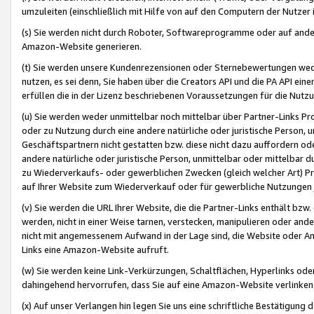
umzuleiten (einschließlich mit Hilfe von auf den Computern der Nutzer i
(s) Sie werden nicht durch Roboter, Softwareprogramme oder auf andere
Amazon-Website generieren.
(t) Sie werden unsere Kundenrezensionen oder Sternebewertungen wed
nutzen, es sei denn, Sie haben über die Creators API und die PA API e
erfüllen die in der Lizenz beschriebenen Voraussetzungen für die Nutzu
(u) Sie werden weder unmittelbar noch mittelbar über Partner-Links P
oder zu Nutzung durch eine andere natürliche oder juristische Person,
Geschäftspartnern nicht gestatten bzw. diese nicht dazu auffordern od
andere natürliche oder juristische Person, unmittelbar oder mittelbar
zu Wiederverkaufs- oder gewerblichen Zwecken (gleich welcher Art) 
auf Ihrer Website zum Wiederverkauf oder für gewerbliche Nutzungen 
(v) Sie werden die URL Ihrer Website, die die Partner-Links enthält b
werden, nicht in einer Weise tarnen, verstecken, manipulieren oder and
nicht mit angemessenem Aufwand in der Lage sind, die Website oder A
Links eine Amazon-Website aufruft.
(w) Sie werden keine Link-Verkürzungen, Schaltflächen, Hyperlinks ode
dahingehend hervorrufen, dass Sie auf eine Amazon-Website verlinken
(x) Auf unser Verlangen hin legen Sie uns eine schriftliche Bestätigung