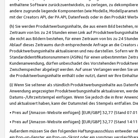
enthaltene Software zurückzuentwickeln, zu zerlegen, zu dekompilier
andere zugrunde liegende Komponenten (wie Modelle, Modellparameter
mit der Creators API, der PA API, Datenfeeds oder in den Produkt Werb
(h) Sie werden Produktwerbungsinhalte, die aus einem Bild bestehen, ni
Zeitraum von bis zu 24 Stunden einen Link auf Produktwerbungsinhalte
die nicht aus Bildern bestehen, für einen Zeitraum von bis zu 24 Stund
Ablauf dieses Zeitraums durch entsprechende Anfrage an die Creators 
Produktwerbungsinhalte aktualisieren und neu darstellen. Sofern wir Ih
Standardidentifikationsnummern (ASINs) für einen unbestimmten Zeitra
Kundenanwendung, dürfen unbeschadet des Vorstehenden Produktwerbu
Zwischenspeicher abgelegt werden. Auf unser Verlangen werden Sie un
die Produktwerbungsinhalte enthält oder nutzt, damit wir Ihre Einhalt
(i) Wenn Sie seltener als stündlich Produktwerbungsinhalte aus Datenfe
Anwendung angezeigten Produktwerbungsinhalte aktualisieren, werden 
Datums-/Uhrzeitstempel einfügen. Wenn Sie jedoch die in Ihrer Anwe
und aktualisiert haben, kann der Datumsteil des Stempels entfallen. Dies
• Preis auf [Amazon-Website einfügen]: [EUR/GBP] 32,77 (Stand 07.01.
• Preis auf [Amazon-Website einfügen]: [EUR/GBP] 32,77 (Stand 14:11 
Außerdem müssen Sie den folgenden Haftungsausschluss entweder neb
ein Pop-up-Fenster, ein Pop-up-Skript oder ein sonstiges vergleichba