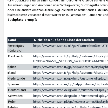
(c) Produktkäufe durch einen Kunden, der durch eine Anzeige auf eine 
Ausschreibungen und Auktionen über Schlagwörter, Suchbegriffe oder 
oder eine andere Amazon-Marke (vgl. die nicht abschließende Liste un
buchstabierte Varianten dieser Wörter (z. B. „ammazon“, „amaozn“ und „
Suchplatzierung
”);
Land
Nicht abschließende Liste der Marken
Vereinigtes
https://www.amazon.co.uk/gp/feature.html?ie=U
Königreich
Frankreich
https://www.amazon.fr/gp/help/customer/displa
E78834F9BA58__SECTION_64DE0ED1D744420E9
Italien
https://www.amazon.it/gp/help/customer/display
Irland
https://www.amazon.ie/gp/help/customer/displa
Niederlande
https://www.amazon.nl/gp/help/customer/display
Spanien
https://www.amazon.es/gp/help/customer/display
Deutschland
https://www.amazon.de/gp/help/customer/displa
Schweden
https://www.amazon.de/gp/help/customer/displa
Polen
https://www.amazon.pl/gp/help/customer/display
Belgien
https://www.amazon.com.be/gp/help/customer/d