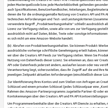
jeden Musterquellcode bzw. jede Musterbibliothek geltenden gesonder
auch Spezifikationen, Benutzerhandbücher, Anleitungen, Begleitmaterial
denen die für die ordnungsgemäße Nutzung von Creators API und PA A
technischen Anforderungen und Test- und Leistungskriterien (zusammen
verwendete Begriff „Produktwerbungsinhalte“ schließt ausdrücklich al
Lizenz zur Verfügung stellen, sowie alle von uns zur Verfügung gestel
ausdrücklich nicht auf Daten, Bilder, Texte oder sonstige Informatione
es sich nicht um eine Amazon-Website handelt.
(b) Abrufen von Produktwerbungsinhalten. Sie können Produkt-Werbein
ausdrückliche vorherige schriftliche Genehmigung erteilt haben, könn
wir über die Creators API Feeds zur Verfügung stellen. Wenn Sie Produk
Nutzung von Datenfeeds dieser Lizenz. Sie erkennen an, dass wir Creat
API oder Datenfeeds jederzeit ändern, auslaufen lassen oder neu veröffe
Verantwortung liegt, sicherzustellen, dass Ihr Zugriff auf die und Ihr
jeweiligen Zeitpunkt aktuellen Anforderungen (einschließlich dieser Liz
Zur Identifizierung Ihres Kontos und zum Stellen von Anfragen an Crea
Schlüssel und einem privaten Schlüssel (jedes Schlüsselpaar eine „Kon
Rahmen des Amazon-Partnerprogramms zugeteilte Partner-ID oder ein
Kontokennungen über den Creators API und PA API Kontoerstellungspro
Um Programmwerbeinhalte über die Creators API Dienste zu erhalten, m