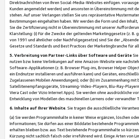
Direktnachrichten von Ihren Social-Media-Websites einfügen. vorausg
Kunden angemeldet werden) und ansonsten in Übereinstimmung mit der
stehen. Auf unser Verlangen stellen Sie uns repräsentative Mustermater
Bestimmungen eingehalten haben. Wir werden die Form und den Inhalt, di
Sie die Zertifizierung nicht in Übereinstimmung mit unserer Aufforderu
Klarstellung: (i) Für die Zwecke der geltenden Marketinggesetze (z. 
von 1991 und ähnlicher oder Nachfolgegesetze) sind Sie der „Absender“ j
Gesetze und Standards und Best Practices der Marketingbranche für 
5. Verbreitung von Partner-Links über Software und Geräte
Sie
nutzen bzw. keine Verlinkungen auf eine Amazon-Website wie nachsteh
Software-Applikationen (z. B. Browser Plug-ins, Browser Helper Objec
ein Endnutzer installieren und ausführen kann) und Geräten, einschlie
Zugelassenen Mobilen Anwendungen); oder (b) im Zusammenhang mit bzw.
Satellitenempfangsgeräte, Streaming-Video-Playern, Blu-Ray-Playern 
Viera Cast oder Vizio Internet Apps). Sie werden ohne ausdrückliche v
Entwicklung von Modellen des maschinellen Lernens oder verwandter 
6. Inhalte auf Ihrer Website
. Sie tragen die ausschließliche Verantwo
(a) Sie werden Programminhalte in keiner Weise ergänzen, löschen oder
Informationen; Sie dürfen aus einer Bilddatei bestehende Programminhal
erhalten bleiben bzw. aus Text bestehende Programminhalte so kürzen, 
Kürzung nicht sachlich falsch oder irreführend wird. Einige Arten von L