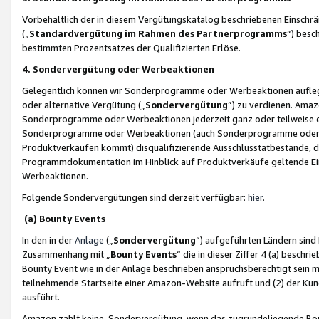
Vorbehaltlich der in diesem Vergütungskatalog beschriebenen Einschr
(„
Standardvergütung im Rahmen des Partnerprogramms
“) besc
bestimmten Prozentsatzes der Qualifizierten Erlöse.
4. Sondervergütung oder Werbeaktionen
Gelegentlich können wir Sonderprogramme oder Werbeaktionen auflegen,
oder alternative Vergütung („
Sondervergütung
”) zu verdienen. Amazo
Sonderprogramme oder Werbeaktionen jederzeit ganz oder teilweise einz
Sonderprogramme oder Werbeaktionen (auch Sonderprogramme oder We
Produktverkäufen kommt) disqualifizierende Ausschlusstatbestände, di
Programmdokumentation im Hinblick auf Produktverkäufe geltende E
Werbeaktionen.
Folgende Sondervergütungen sind derzeit verfügbar:
hier
.
(a) Bounty Events
In den in der
Anlage
(„
Sondervergütung
“) aufgeführten Ländern sind
Zusammenhang mit „
Bounty Events
“ die in dieser Ziffer 4 (a) besch
Bounty Event wie in der Anlage beschrieben anspruchsberechtigt sein mu
teilnehmende Startseite einer Amazon-Website aufruft und (2) der Kun
ausführt.
Amazon zahlt keine Sondervergütung, wenn das zugrundeliegende Boun