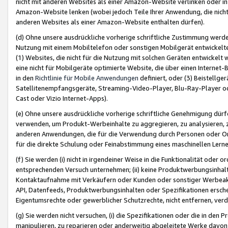
nicht mit anderen Websites als einer Amazon-Website verlinken oder i
Amazon-Website lenken (wobei jedoch Teile Ihrer Anwendung, die nich
anderen Websites als einer Amazon-Website enthalten dürfen).
(d) Ohne unsere ausdrückliche vorherige schriftliche Zustimmung werd
Nutzung mit einem Mobiltelefon oder sonstigen Mobilgerät entwickelt
(1) Websites, die nicht für die Nutzung mit solchen Geräten entwickelt
eine nicht für Mobilgeräte optimierte Website, die über einen Interne
in den
Richtlinie für Mobile Anwendungen
definiert, oder (3) Beistellge
Satellitenempfangsgeräte, Streaming-Video-Player, Blu-Ray-Player ode
Cast oder Vizio Internet-Apps).
(e) Ohne unsere ausdrückliche vorherige schriftliche Genehmigung dürfe
verwenden, um Produkt-Werbeinhalte zu aggregieren, zu analysieren, 
anderen Anwendungen, die für die Verwendung durch Personen oder Or
für die direkte Schulung oder Feinabstimmung eines maschinellen Lern
(f) Sie werden (i) nicht in irgendeiner Weise in die Funktionalität ode
entsprechenden Versuch unternehmen; (ii) keine Produktwerbungsinha
Kontaktaufnahme mit Verkäufern oder Kunden oder sonstiger Werbeaktiv
API, Datenfeeds, Produktwerbungsinhalten oder Spezifikationen erschei
Eigentumsrechte oder gewerblicher Schutzrechte, nicht entfernen, verd
(g) Sie werden nicht versuchen, (i) die Spezifikationen oder die in de
manipulieren, zu reparieren oder anderweitig abgeleitete Werke davon z