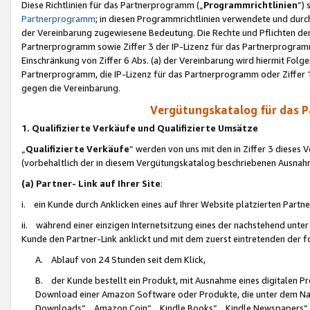
Diese Richtlinien für das Partnerprogramm („
Programmrichtlinien
“)
Partnerprogramm
; in diesen Programmrichtlinien verwendete und durch
der Vereinbarung zugewiesene Bedeutung. Die Rechte und Pflichten de
Partnerprogramm sowie Ziffer 3 der IP-Lizenz für das Partnerprogram
Einschränkung von Ziffer 6 Abs. (a) der Vereinbarung wird hiermit Fol
Partnerprogramm, die IP-Lizenz für das Partnerprogramm oder Ziffer 1
gegen die Vereinbarung.
Vergütungskatalog für das 
1. Qualifizierte Verkäufe und Qualifizierte Umsätze
„
Qualifizierte Verkäufe
“ werden von uns mit den in Ziffer 3 diese
(vorbehaltlich der in diesem Vergütungskatalog beschriebenen Ausnah
(a) Partner- Link auf Ihrer Site
:
i. ein Kunde durch Anklicken eines auf Ihrer Website platzierten Part
ii. während einer einzigen Internetsitzung eines der nachstehend unter (i)
Kunde den Partner-Link anklickt und mit dem zuerst eintretenden der f
A. Ablauf von 24 Stunden seit dem Klick,
B. der Kunde bestellt ein Produkt, mit Ausnahme eines digitalen P
Download einer Amazon Software oder Produkte, die unter dem N
Downloads“, „Amazon Coin“, „Kindle Books“, „Kindle Newspapers“, „