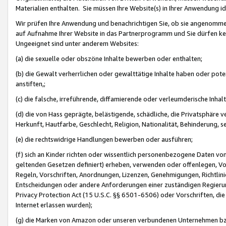
Materialien enthalten. Sie müssen Ihre Website(s) in Ihrer Anwendung ide
Wir prüfen Ihre Anwendung und benachrichtigen Sie, ob sie angenommen
auf Aufnahme Ihrer Website in das Partnerprogramm und Sie dürfen kei
Ungeeignet sind unter anderem Websites:
(a) die sexuelle oder obszöne Inhalte bewerben oder enthalten;
(b) die Gewalt verherrlichen oder gewalttätige Inhalte haben oder pot
anstiften,;
(c) die falsche, irreführende, diffamierende oder verleumderische Inha
(d) die von Hass geprägte, belästigende, schädliche, die Privatsphäre v
Herkunft, Hautfarbe, Geschlecht, Religion, Nationalität, Behinderung, 
(e) die rechtswidrige Handlungen bewerben oder ausführen;
(f) sich an Kinder richten oder wissentlich personenbezogene Daten vo
geltenden Gesetzen definiert) erheben, verwenden oder offenlegen, Vo
Regeln, Vorschriften, Anordnungen, Lizenzen, Genehmigungen, Richtlini
Entscheidungen oder andere Anforderungen einer zuständigen Regierung
Privacy Protection Act (15 U.S.C. §§ 6501-6506) oder Vorschriften, di
Internet erlassen wurden);
(g) die Marken von Amazon oder unseren verbundenen Unternehmen b