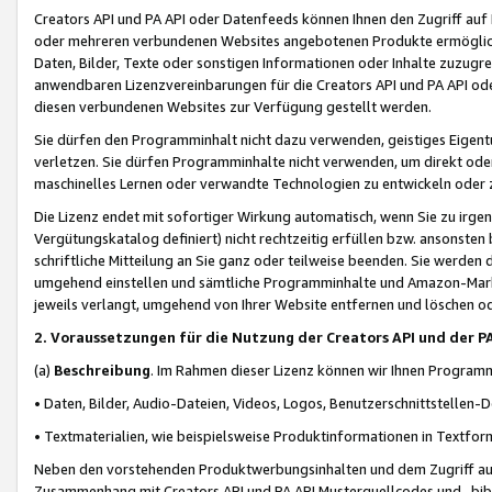
Creators API und PA API oder Datenfeeds können Ihnen den Zugriff auf D
oder mehreren verbundenen Websites angebotenen Produkte ermögliche
Daten, Bilder, Texte oder sonstigen Informationen oder Inhalte zuzugre
anwendbaren Lizenzvereinbarungen für die Creators API und PA API od
diesen verbundenen Websites zur Verfügung gestellt werden.
Sie dürfen den Programminhalt nicht dazu verwenden, geistiges Eigent
verletzen. Sie dürfen Programminhalte nicht verwenden, um direkt ode
maschinelles Lernen oder verwandte Technologien zu entwickeln oder zu
Die Lizenz endet mit sofortiger Wirkung automatisch, wenn Sie zu irg
Vergütungskatalog definiert) nicht rechtzeitig erfüllen bzw. ansonsten
schriftliche Mitteilung an Sie ganz oder teilweise beenden. Sie werden
umgehend einstellen und sämtliche Programminhalte und Amazon-Marke
jeweils verlangt, umgehend von Ihrer Website entfernen und löschen od
2. Voraussetzungen für die Nutzung der Creators API und der P
(a)
Beschreibung
. Im Rahmen dieser Lizenz können wir Ihnen Programmi
• Daten, Bilder, Audio-Dateien, Videos, Logos, Benutzerschnittstellen-
• Textmaterialien, wie beispielsweise Produktinformationen in Textfor
Neben den vorstehenden Produktwerbungsinhalten und dem Zugriff auf 
Zusammenhang mit Creators API und PA API Musterquellcodes und -bibli