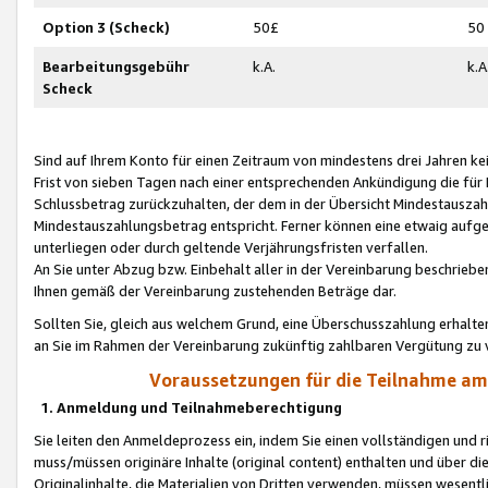
Option 3 (Scheck)
50£
50
Bearbeitungsgebühr
k.A.
k.A
Scheck
Sind auf Ihrem Konto für einen Zeitraum von mindestens drei Jahren kein
Frist von sieben Tagen nach einer entsprechenden Ankündigung die für
Schlussbetrag zurückzuhalten, der dem in der Übersicht Mindestausz
Mindestauszahlungsbetrag entspricht. Ferner können eine etwaig aufg
unterliegen oder durch geltende Verjährungsfristen verfallen.
An Sie unter Abzug bzw. Einbehalt aller in der Vereinbarung beschrieb
Ihnen gemäß der Vereinbarung zustehenden Beträge dar.
Sollten Sie, gleich aus welchem Grund, eine Überschusszahlung erhalte
an Sie im Rahmen der Vereinbarung zukünftig zahlbaren Vergütung zu 
Voraussetzungen für die Teilnahme a
1. Anmeldung und Teilnahmeberechtigung
Sie leiten den Anmeldeprozess ein, indem Sie einen vollständigen und 
muss/müssen originäre Inhalte (original content) enthalten und über d
Originalinhalte, die Materialien von Dritten verwenden, müssen wese