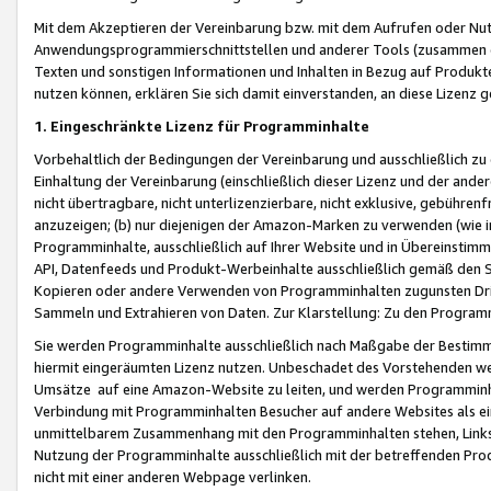
Mit dem Akzeptieren der Vereinbarung bzw. mit dem Aufrufen oder Nutz
Anwendungsprogrammierschnittstellen und anderer Tools (zusammen die
Texten und sonstigen Informationen und Inhalten in Bezug auf Produkte
nutzen können, erklären Sie sich damit einverstanden, an diese Lizenz 
1. Eingeschränkte Lizenz für Programminhalte
Vorbehaltlich der Bedingungen der Vereinbarung und ausschließlich z
Einhaltung der Vereinbarung (einschließlich dieser Lizenz und der ande
nicht übertragbare, nicht unterlizenzierbare, nicht exklusive, gebühren
anzuzeigen; (b) nur diejenigen der Amazon-Marken zu verwenden (wie in 
Programminhalte, ausschließlich auf Ihrer Website und in Übereinstimmu
API, Datenfeeds und Produkt-Werbeinhalte ausschließlich gemäß den Spe
Kopieren oder andere Verwenden von Programminhalten zugunsten Dri
Sammeln und Extrahieren von Daten. Zur Klarstellung: Zu den Program
Sie werden Programminhalte ausschließlich nach Maßgabe der Besti
hiermit eingeräumten Lizenz nutzen. Unbeschadet des Vorstehenden we
Umsätze auf eine Amazon-Website zu leiten, und werden Programminhal
Verbindung mit Programminhalten Besucher auf andere Websites als ein
unmittelbarem Zusammenhang mit den Programminhalten stehen, Links z
Nutzung der Programminhalte ausschließlich mit der betreffenden Pr
nicht mit einer anderen Webpage verlinken.