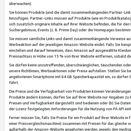
überwachen).
Sie können Produkte (und die damit zusammenhängenden Partner-Links)
hinzufügen. Partner-Links müssen auf Produkte (wie im Produktkatalog de
sich zusätzlich originäre Inhalte auf Ihrer Website befinden, die für 
Suchergebnisse, Events (z. B. Prime Day) oder die Homepages bestimmte
Sie müssen sämtliche Links und damit zusammenhängende Verweise auf z
Werbeaktion auf der jeweiligen Amazon-Website endet. Falls Sie beisp
einstellen und darauf hinweisen, dass Amazon auf ausgewählte Kleidun
Preisnachlass in Höhe von 15 % von Ihrer Website entfernen, sobald di
Sie dürfen keine unzutreffenden, überschwänglichen, täuschenden od
unsere Richtlinien, Werbeaktionen oder Preise aufstellen. Stellen Sie 
angebotenen Smartphone mit 64 GB Speicherkapazität ein, so dürfen S
führt.
Die Preise und die Verfügbarkeit von Produkten können Veränderungen 
Produkte ändern können, dürfen Sie auf Ihrer Website nur Angaben zu P
Preisen und Verfügbarkeit dargestellt sind bedienen oder (b) Sie Daten
der Lizenz festgelegten Anforderungen für die Nutzung von PA API einh
Ferner müssen Sie, falls Sie Preise für ein Produkt auf Ihrer Website in 
einer Preisvergleichsmaschine) zusammen mit Preisen für das gleiche o
außerhalb der Amazon-Website angeboten werden, jeweils den niedrigst