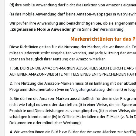
(d) Ihre Mobile Anwendung darf nicht die Funktion von Amazons eige
(e) Ihre Mobile Anwendung darf keine Amazon-Webpages in WebView 
Wir prüfen Ihre Anwendung und benachrichtigen Sie, ob sie angenomm
„
Zugelassene Mobile Anwendung
“ im Sinne der
Vereinbarung
.
Markenrichtlinien für das 
Diese Richtlinien gelten für die Nutzung der Marken, die wir Ihnen als 
müssen jederzeit strikt eingehalten werden, und jede Nutzung der Ama
Lizenzen bezüglich Ihrer Nutzung der Amazon-Marken.
1. SIE DÜRFEN DIE AMAZON-MARKEN AUSSCHLIESSLICH DURCH DARS
AUF EINER AMAZON-WEBSITE MITTELS EINES ENTSPRECHENDEN PART
2. Ihre Nutzung der Amazon-Marken muss (i) im Einklang mit der aktuells
Programmdokumentation (wie im
Vergütungskatalog
definiert) erfolg
3. Sie dürfen die Amazon-Marken ausschließlich für den in der Progr
nicht wie folgt nutzen oder darstellen: (i) in einer Weise, die ein Spo
Produkte und Dienstleistungen zu verunglimpfen, (iii) in einer Weise
schädigen könnte, oder (iv) in Offline-Materialien oder E-Mails (z. B.
Dokumenten oder mündlicher Werbung).
4. Wir werden Ihnen ein Bild bzw. Bilder der Amazon-Marken zur Verfüg