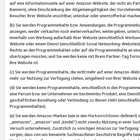
auf eine Informationsseite auf einer Amazon-Website, der nicht als Part
Bannern); ohne Einschränkung der Allgemeingültigkeit des Vorstehende
Besucher Ihrer Website unsichtbar, unlesbar oder unentzifferbar mache
(b) Sie werden Programminhalte bzw. Anwendungen, die Programminhalt
anzeigen, weder verkaufen noch weiterverkaufen, weitergeben, unterli
innerhalb von Werbung außerhalb Ihrer Website (einschließlich Werbun
Website oder einem Dienst (einschließlich Social Networking-Website
Rechte an den Programminhalten oder auf die Programminhalte an eine a
übertragen müssten, und Sie werden keine mit Ihrem Partner-Tag formati
Ihre Website ist.
(c) Sie werden Programminhalte, die nicht mehr auf einer Amazon-Websit
mehr zur Nutzung zur Verfügung stehen, umgehend von Ihrer Website e
(d) Sie werden keine Programminhalte, einschließlich in den Programmin
eine Person bzw. ein Unternehmen ein bestimmtes Produkt, eine Dienstle
geschäftlichen Beziehung oder Verbindung zu diesen steht (einschließli
Programminhalten).
(e) Sie werden Amazon-Marken (wie in den
Markenrichtlinien
definiert) 
„ammazon“, „amaozn“ und „kindel“) nicht zwecks Nutzung in einer Suc
Versuch unternehmen). Zusätzlich zu sonstigen Amazon zur Verfügung 
sorgen, dass von uns benannte Suchmaschinen Geschützte Begriffe (wie 