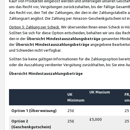
Kauf von Produkten eingelöst werden und unterliegen unseren Geschäf
uns das Recht vor, Vergütungen zurückzuhalten, bis der fällige Gesamt
das Recht vor, den Teil der Zahlungen, der den in der Zahlungstabelle 
Zahlungsart angibst. Die Zahlung per Amazon-Geschenkgutschein ist in
Option 3: Zahlung per Scheck.
Wir übersenden Ihnen einen Scheck in Höh
Sollten Sie sich für diese Option entscheiden, behalten wir uns das Rec
den in der
Übersicht Mindestauszahlungsbeträge
genannten Mindest
der
Übersicht Mindestauszahlungsbeträge
angegebene Bearbeitung
und Schweden nicht verfügbar.
Sollten Sie keine gültigen Informationen für die Zahlungsoption bereit
oder die Auszahlung verdienter Vergütung zurückhalten, bis Sie eine A
Übersicht Mindestauszahlungsbeträge
UK Maxium
UK
FR,
Minimum
un
Option 1 (Überweisung)
25£
25
£5,000
Option 2
25£
25
(Geschenkgutschein)