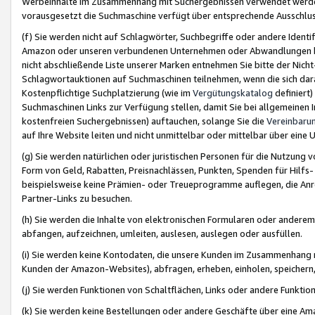
Werbeinhalte im Zusammenhang mit Suchergebnissen verwendet werden,
vorausgesetzt die Suchmaschine verfügt über entsprechende Ausschlu
(f) Sie werden nicht auf Schlagwörter, Suchbegriffe oder andere Ident
Amazon oder unseren verbundenen Unternehmen oder Abwandlungen bzw
nicht abschließende Liste unserer Marken entnehmen Sie bitte der Nich
Schlagwortauktionen auf Suchmaschinen teilnehmen, wenn die sich da
Kostenpflichtige Suchplatzierung (wie im
Vergütungskatalog
definiert
Suchmaschinen Links zur Verfügung stellen, damit Sie bei allgemeinen I
kostenfreien Suchergebnissen) auftauchen, solange Sie die
Vereinbaru
auf Ihre Website leiten und nicht unmittelbar oder mittelbar über eine
(g) Sie werden natürlichen oder juristischen Personen für die Nutzung 
Form von Geld, Rabatten, Preisnachlässen, Punkten, Spenden für Hilfs
beispielsweise keine Prämien- oder Treueprogramme auflegen, die Anrei
Partner-Links zu besuchen.
(h) Sie werden die Inhalte von elektronischen Formularen oder anderem M
abfangen, aufzeichnen, umleiten, auslesen, auslegen oder ausfüllen.
(i) Sie werden keine Kontodaten, die unsere Kunden im Zusammenhang 
Kunden der Amazon-Websites), abfragen, erheben, einholen, speichern,
(j) Sie werden Funktionen von Schaltflächen, Links oder andere Funkti
(k) Sie werden keine Bestellungen oder andere Geschäfte über eine Ama