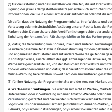
(c) für die Erstellung und das Einstellen von Inhalten, die auf Ihrer We
Eignung der jeweils dargestellten Inhalte (einschließlich sämtlicher 
Informationen, die Sie in einen Partner-Link aufnehmen oder mit diese
(d) dafür, dass die Nutzung der Programminhalte, Ihrer Website und des 
Verletzung oder missbräuchliche Ausübung unserer Rechte bzw. der Recht
Markenrechte, Datenschutzrechte, Veröffentlichungsrechte oder anderer
Einhaltung der
Amazon Anti-Fälschungsrichtlinien für das Partnerpro
(e) dafür, die Verwendung von Cookies, Pixeln und anderen Technologien
Besuchern gesammelten Daten in Übereinstimmung mit den geltenden Ge
und angemessen darzustellen und auf andere Weise die geltenden geset
in sonstiger Weise, einschließlich des ggf. anzuzeigenden Hinweises, d
Werbeanzeigen bereitstellen, von den Besuchern Ihrer Website unmitte
Cookies erkennen können und dafür, dass Sie Informationen über die v
Online-Werbung bereitstellen, soweit nach den anwendbaren gesetzlic
(f) für Ihre Nutzung, der Programminhalte und der Amazon-Marken, u
4. Werbeeinschränkungen.
Sie werden sich nicht an Werbe-, Market
Unternehmen oder in Verbindung mit einer Amazon-Website oder dem Pa
Vereinbarung
gestattet sind. Sie werden sich nicht an Werbeaktivitäten
Logos von uns oder unseren Partnern (einschließlich Amazon-Marken), 
E-Books, physischen Postsendungen, physischen Dokumenten oder in 