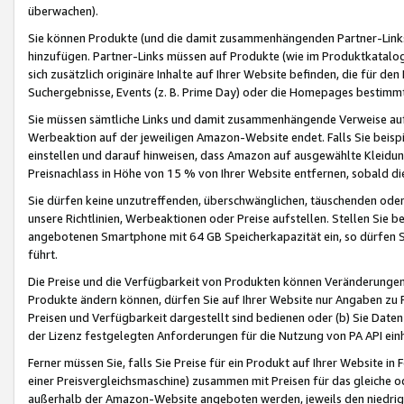
überwachen).
Sie können Produkte (und die damit zusammenhängenden Partner-Links)
hinzufügen. Partner-Links müssen auf Produkte (wie im Produktkatalog de
sich zusätzlich originäre Inhalte auf Ihrer Website befinden, die für 
Suchergebnisse, Events (z. B. Prime Day) oder die Homepages bestimmte
Sie müssen sämtliche Links und damit zusammenhängende Verweise auf z
Werbeaktion auf der jeweiligen Amazon-Website endet. Falls Sie beisp
einstellen und darauf hinweisen, dass Amazon auf ausgewählte Kleidun
Preisnachlass in Höhe von 15 % von Ihrer Website entfernen, sobald di
Sie dürfen keine unzutreffenden, überschwänglichen, täuschenden od
unsere Richtlinien, Werbeaktionen oder Preise aufstellen. Stellen Sie 
angebotenen Smartphone mit 64 GB Speicherkapazität ein, so dürfen S
führt.
Die Preise und die Verfügbarkeit von Produkten können Veränderungen 
Produkte ändern können, dürfen Sie auf Ihrer Website nur Angaben zu P
Preisen und Verfügbarkeit dargestellt sind bedienen oder (b) Sie Daten
der Lizenz festgelegten Anforderungen für die Nutzung von PA API einh
Ferner müssen Sie, falls Sie Preise für ein Produkt auf Ihrer Website in 
einer Preisvergleichsmaschine) zusammen mit Preisen für das gleiche o
außerhalb der Amazon-Website angeboten werden, jeweils den niedrigst