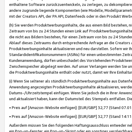
enthaltene Software zurückzuentwickeln, zu zerlegen, zu dekompilier
andere zugrunde liegende Komponenten (wie Modelle, Modellparameter
mit der Creators API, der PA API, Datenfeeds oder in den Produkt Werb
(h) Sie werden Produktwerbungsinhalte, die aus einem Bild bestehen, ni
Zeitraum von bis zu 24 Stunden einen Link auf Produktwerbungsinhalte
die nicht aus Bildern bestehen, für einen Zeitraum von bis zu 24 Stund
Ablauf dieses Zeitraums durch entsprechende Anfrage an die Creators 
Produktwerbungsinhalte aktualisieren und neu darstellen. Sofern wir Ih
Standardidentifikationsnummern (ASINs) für einen unbestimmten Zeitra
Kundenanwendung, dürfen unbeschadet des Vorstehenden Produktwerbu
Zwischenspeicher abgelegt werden. Auf unser Verlangen werden Sie un
die Produktwerbungsinhalte enthält oder nutzt, damit wir Ihre Einhalt
(i) Wenn Sie seltener als stündlich Produktwerbungsinhalte aus Datenfe
Anwendung angezeigten Produktwerbungsinhalte aktualisieren, werden 
Datums-/Uhrzeitstempel einfügen. Wenn Sie jedoch die in Ihrer Anwe
und aktualisiert haben, kann der Datumsteil des Stempels entfallen. Dies
• Preis auf [Amazon-Website einfügen]: [EUR/GBP] 32,77 (Stand 07.01.
• Preis auf [Amazon-Website einfügen]: [EUR/GBP] 32,77 (Stand 14:11 
Außerdem müssen Sie den folgenden Haftungsausschluss entweder neb
ein Pop-up-Fenster, ein Pop-up-Skript oder ein sonstiges vergleichba