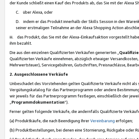
der Kunde schließt einen Kauf des Produkts ab, das Sie mit der Alexa 
C. über Alexa, oder
D. indem er das Produkt innerhalb der Skills Session in den Waren
seiner erstmaligen Teilnahme an der Alexa Shopping Action abschlie
iii. das Produkt, das Sie mit der Alexa-Einkaufsaktion vorgestellt ha
ihm bezahlt.
Die aus den einzelnen Qualifizierten Verkäufen generierten „
Qualifizi
Qualifizierten Verkäufe einnehmen, abzüglich etwaiger Versandkosten
Mehrwertsteuer), Servicegebühren, Gutschriften, Preisnachlässe, Bear
2. Ausgeschlossene Verkäufe
Unbeschadet des Vorstehenden gelten Qualifizierte Verkäufe nicht als
Vergütungskatalog für das Partnerprogramm oder andere Bestimmungen,
wir jeweils für das Partnerprogramm festlegen, einschließlich der jewe
„
Programmdokumentation
“).
Ferner gelten folgende Verkäufe, die andernfalls Qualifizierte Verkä
(a) Produktkäufe, die nach Beendigung Ihrer
Vereinbarung
erfolgen;
(b) Produktbestellungen, bei denen eine Stornierung, Rückgabe oder R