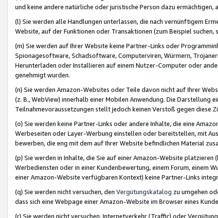
und keine andere natürliche oder juristische Person dazu ermächtigen, a
(l) Sie werden alle Handlungen unterlassen, die nach vernünftigem Erme
Website, auf der Funktionen oder Transaktionen (zum Beispiel suchen, s
(m) Sie werden auf Ihrer Website keine Partner-Links oder Programmin
Spionagesoftware, Schadsoftware, Computerviren, Würmern, Trojaner
Herunterladen oder Installieren auf einem Nutzer-Computer oder ande
genehmigt wurden.
(n) Sie werden Amazon-Websites oder Teile davon nicht auf Ihrer Websi
(z. B., WebView) innerhalb einer Mobilen Anwendung. Die Darstellung ein
Teilnahmevoraussetzungen stellt jedoch keinen Verstoß gegen diese Zif
(o) Sie werden keine Partner-Links oder andere Inhalte, die eine Am
Werbeseiten oder Layer-Werbung einstellen oder bereitstellen, mit Au
bewerben, die eng mit dem auf Ihrer Website befindlichen Material z
(p) Sie werden in Inhalte, die Sie auf einer Amazon-Website platzier
Werbediensten oder in einer Kundenbewertung, einem Forum, einem Wun
einer Amazon-Website verfügbaren Kontext) keine Partner-Links integr
(q) Sie werden nicht versuchen, den
Vergütungskatalog
zu umgehen oder
dass sich eine Webpage einer Amazon-Website im Browser eines Kunden 
(r) Sie werden nicht versuchen, Internetverkehr (Traffic) oder Vergü