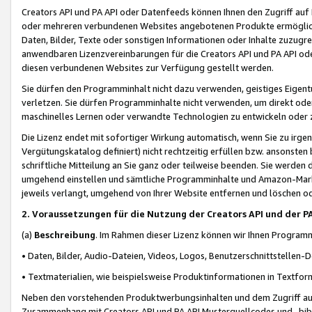
Creators API und PA API oder Datenfeeds können Ihnen den Zugriff auf D
oder mehreren verbundenen Websites angebotenen Produkte ermögliche
Daten, Bilder, Texte oder sonstigen Informationen oder Inhalte zuzugre
anwendbaren Lizenzvereinbarungen für die Creators API und PA API od
diesen verbundenen Websites zur Verfügung gestellt werden.
Sie dürfen den Programminhalt nicht dazu verwenden, geistiges Eigent
verletzen. Sie dürfen Programminhalte nicht verwenden, um direkt ode
maschinelles Lernen oder verwandte Technologien zu entwickeln oder zu
Die Lizenz endet mit sofortiger Wirkung automatisch, wenn Sie zu irg
Vergütungskatalog definiert) nicht rechtzeitig erfüllen bzw. ansonsten
schriftliche Mitteilung an Sie ganz oder teilweise beenden. Sie werden
umgehend einstellen und sämtliche Programminhalte und Amazon-Marke
jeweils verlangt, umgehend von Ihrer Website entfernen und löschen od
2. Voraussetzungen für die Nutzung der Creators API und der P
(a)
Beschreibung
. Im Rahmen dieser Lizenz können wir Ihnen Programmi
• Daten, Bilder, Audio-Dateien, Videos, Logos, Benutzerschnittstellen-
• Textmaterialien, wie beispielsweise Produktinformationen in Textfor
Neben den vorstehenden Produktwerbungsinhalten und dem Zugriff auf 
Zusammenhang mit Creators API und PA API Musterquellcodes und -bibli