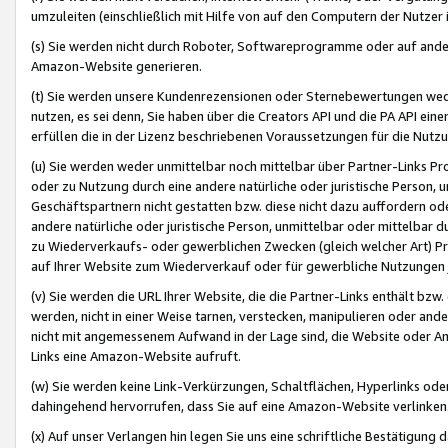
umzuleiten (einschließlich mit Hilfe von auf den Computern der Nutzer i
(s) Sie werden nicht durch Roboter, Softwareprogramme oder auf andere
Amazon-Website generieren.
(t) Sie werden unsere Kundenrezensionen oder Sternebewertungen wed
nutzen, es sei denn, Sie haben über die Creators API und die PA API e
erfüllen die in der Lizenz beschriebenen Voraussetzungen für die Nutzu
(u) Sie werden weder unmittelbar noch mittelbar über Partner-Links P
oder zu Nutzung durch eine andere natürliche oder juristische Person,
Geschäftspartnern nicht gestatten bzw. diese nicht dazu auffordern od
andere natürliche oder juristische Person, unmittelbar oder mittelbar
zu Wiederverkaufs- oder gewerblichen Zwecken (gleich welcher Art) 
auf Ihrer Website zum Wiederverkauf oder für gewerbliche Nutzungen 
(v) Sie werden die URL Ihrer Website, die die Partner-Links enthält b
werden, nicht in einer Weise tarnen, verstecken, manipulieren oder and
nicht mit angemessenem Aufwand in der Lage sind, die Website oder A
Links eine Amazon-Website aufruft.
(w) Sie werden keine Link-Verkürzungen, Schaltflächen, Hyperlinks ode
dahingehend hervorrufen, dass Sie auf eine Amazon-Website verlinken
(x) Auf unser Verlangen hin legen Sie uns eine schriftliche Bestätigung