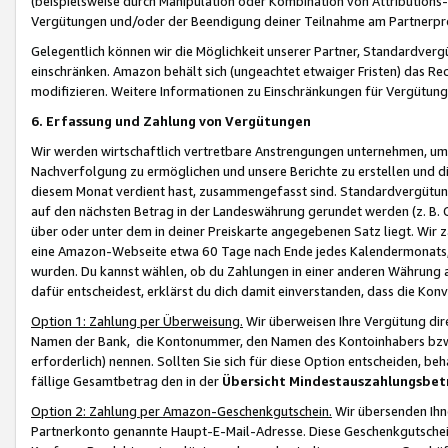
(beispielsweise durch Manipulation oder Kombination von Attributions-
Vergütungen und/oder der Beendigung deiner Teilnahme am Partnerp
Gelegentlich können wir die Möglichkeit unserer Partner, Standardv
einschränken. Amazon behält sich (ungeachtet etwaiger Fristen) das Re
modifizieren. Weitere Informationen zu Einschränkungen für Vergütung
6. Erfassung und Zahlung von Vergütungen
Wir werden wirtschaftlich vertretbare Anstrengungen unternehmen, um 
Nachverfolgung zu ermöglichen und unsere Berichte zu erstellen und di
diesem Monat verdient hast, zusammengefasst sind. Standardvergütung
auf den nächsten Betrag in der Landeswährung gerundet werden (z. B. C
über oder unter dem in deiner Preiskarte angegebenen Satz liegt. Wir
eine Amazon-Webseite etwa 60 Tage nach Ende jedes Kalendermonats, i
wurden. Du kannst wählen, ob du Zahlungen in einer anderen Währung
dafür entscheidest, erklärst du dich damit einverstanden, dass die K
Option 1: Zahlung per Überweisung.
Wir überweisen Ihre Vergütung dir
Namen der Bank, die Kontonummer, den Namen des Kontoinhabers bzw. a
erforderlich) nennen. Sollten Sie sich für diese Option entscheiden, be
fällige Gesamtbetrag den in der
Übersicht Mindestauszahlungsbet
Option 2: Zahlung per Amazon-Geschenkgutschein.
Wir übersenden Ihne
Partnerkonto genannte Haupt-E-Mail-Adresse. Diese Geschenkgutschei