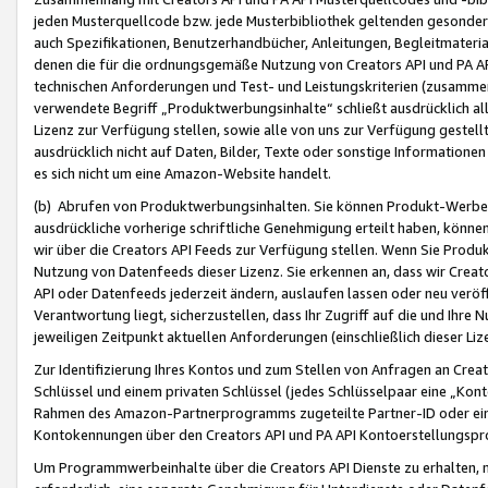
jeden Musterquellcode bzw. jede Musterbibliothek geltenden gesonder
auch Spezifikationen, Benutzerhandbücher, Anleitungen, Begleitmaterial
denen die für die ordnungsgemäße Nutzung von Creators API und PA A
technischen Anforderungen und Test- und Leistungskriterien (zusammen
verwendete Begriff „Produktwerbungsinhalte“ schließt ausdrücklich al
Lizenz zur Verfügung stellen, sowie alle von uns zur Verfügung gestel
ausdrücklich nicht auf Daten, Bilder, Texte oder sonstige Informatione
es sich nicht um eine Amazon-Website handelt.
(b) Abrufen von Produktwerbungsinhalten. Sie können Produkt-Werbein
ausdrückliche vorherige schriftliche Genehmigung erteilt haben, könn
wir über die Creators API Feeds zur Verfügung stellen. Wenn Sie Produk
Nutzung von Datenfeeds dieser Lizenz. Sie erkennen an, dass wir Creat
API oder Datenfeeds jederzeit ändern, auslaufen lassen oder neu veröffe
Verantwortung liegt, sicherzustellen, dass Ihr Zugriff auf die und Ihr
jeweiligen Zeitpunkt aktuellen Anforderungen (einschließlich dieser Liz
Zur Identifizierung Ihres Kontos und zum Stellen von Anfragen an Crea
Schlüssel und einem privaten Schlüssel (jedes Schlüsselpaar eine „Kon
Rahmen des Amazon-Partnerprogramms zugeteilte Partner-ID oder ein
Kontokennungen über den Creators API und PA API Kontoerstellungspro
Um Programmwerbeinhalte über die Creators API Dienste zu erhalten, m