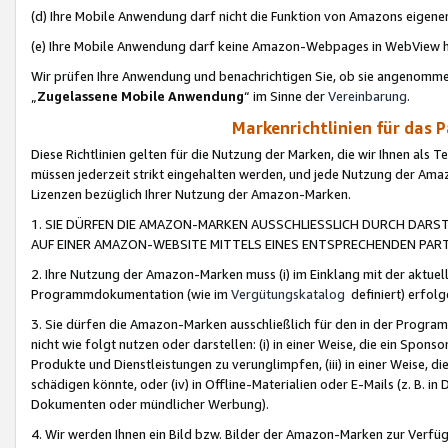
(d) Ihre Mobile Anwendung darf nicht die Funktion von Amazons eige
(e) Ihre Mobile Anwendung darf keine Amazon-Webpages in WebView 
Wir prüfen Ihre Anwendung und benachrichtigen Sie, ob sie angenomm
„
Zugelassene Mobile Anwendung
“ im Sinne der
Vereinbarung
.
Markenrichtlinien für das 
Diese Richtlinien gelten für die Nutzung der Marken, die wir Ihnen als 
müssen jederzeit strikt eingehalten werden, und jede Nutzung der Ama
Lizenzen bezüglich Ihrer Nutzung der Amazon-Marken.
1. SIE DÜRFEN DIE AMAZON-MARKEN AUSSCHLIESSLICH DURCH DARS
AUF EINER AMAZON-WEBSITE MITTELS EINES ENTSPRECHENDEN PART
2. Ihre Nutzung der Amazon-Marken muss (i) im Einklang mit der aktuells
Programmdokumentation (wie im
Vergütungskatalog
definiert) erfolg
3. Sie dürfen die Amazon-Marken ausschließlich für den in der Progr
nicht wie folgt nutzen oder darstellen: (i) in einer Weise, die ein Spo
Produkte und Dienstleistungen zu verunglimpfen, (iii) in einer Weise
schädigen könnte, oder (iv) in Offline-Materialien oder E-Mails (z. B.
Dokumenten oder mündlicher Werbung).
4. Wir werden Ihnen ein Bild bzw. Bilder der Amazon-Marken zur Verfüg