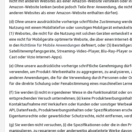
nicht mit anderen Websites als einer Amazon-Website verlinken oder i
Amazon-Website lenken (wobei jedoch Teile Ihrer Anwendung, die nich
anderen Websites als einer Amazon-Website enthalten dürfen).
(d) Ohne unsere ausdrückliche vorherige schriftliche Zustimmung werd
Nutzung mit einem Mobiltelefon oder sonstigen Mobilgerät entwickelt
(1) Websites, die nicht für die Nutzung mit solchen Geräten entwickelt
eine nicht für Mobilgeräte optimierte Website, die über einen Interne
in den
Richtlinie für Mobile Anwendungen
definiert, oder (3) Beistellge
Satellitenempfangsgeräte, Streaming-Video-Player, Blu-Ray-Player ode
Cast oder Vizio Internet-Apps).
(e) Ohne unsere ausdrückliche vorherige schriftliche Genehmigung dürfe
verwenden, um Produkt-Werbeinhalte zu aggregieren, zu analysieren, 
anderen Anwendungen, die für die Verwendung durch Personen oder Or
für die direkte Schulung oder Feinabstimmung eines maschinellen Lern
(f) Sie werden (i) nicht in irgendeiner Weise in die Funktionalität ode
entsprechenden Versuch unternehmen; (ii) keine Produktwerbungsinha
Kontaktaufnahme mit Verkäufern oder Kunden oder sonstiger Werbeaktiv
API, Datenfeeds, Produktwerbungsinhalten oder Spezifikationen erschei
Eigentumsrechte oder gewerblicher Schutzrechte, nicht entfernen, verd
(g) Sie werden nicht versuchen, (i) die Spezifikationen oder die in de
manipulieren, zu reparieren oder anderweitig abgeleitete Werke davon z