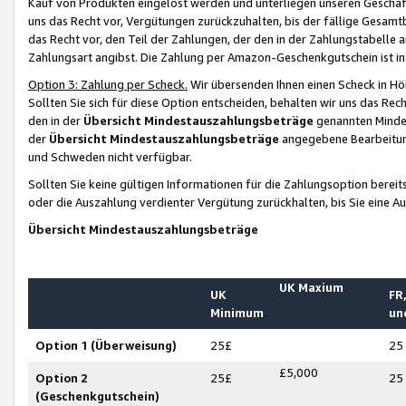
Kauf von Produkten eingelöst werden und unterliegen unseren Geschäf
uns das Recht vor, Vergütungen zurückzuhalten, bis der fällige Gesamt
das Recht vor, den Teil der Zahlungen, der den in der Zahlungstabelle 
Zahlungsart angibst. Die Zahlung per Amazon-Geschenkgutschein ist in
Option 3: Zahlung per Scheck.
Wir übersenden Ihnen einen Scheck in Höh
Sollten Sie sich für diese Option entscheiden, behalten wir uns das Rec
den in der
Übersicht Mindestauszahlungsbeträge
genannten Mindest
der
Übersicht Mindestauszahlungsbeträge
angegebene Bearbeitung
und Schweden nicht verfügbar.
Sollten Sie keine gültigen Informationen für die Zahlungsoption bereit
oder die Auszahlung verdienter Vergütung zurückhalten, bis Sie eine A
Übersicht Mindestauszahlungsbeträge
UK Maxium
UK
FR,
Minimum
un
Option 1 (Überweisung)
25£
25
£5,000
Option 2
25£
25
(Geschenkgutschein)