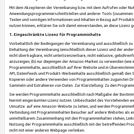
Mit dem Akzeptieren der Vereinbarung bzw. mit dem Aufrufen oder Nutz
Anwendungsprogrammierschnittstellen und anderer Tools (zusammen die
Texten und sonstigen Informationen und Inhalten in Bezug auf Produkte
nutzen können, erklären Sie sich damit einverstanden, an diese Lizenz 
1. Eingeschränkte Lizenz für Programminhalte
Vorbehaltlich der Bedingungen der Vereinbarung und ausschließlich z
Einhaltung der Vereinbarung (einschließlich dieser Lizenz und der ande
nicht übertragbare, nicht unterlizenzierbare, nicht exklusive, gebühren
anzuzeigen; (b) nur diejenigen der Amazon-Marken zu verwenden (wie in 
Programminhalte, ausschließlich auf Ihrer Website und in Übereinstimmu
API, Datenfeeds und Produkt-Werbeinhalte ausschließlich gemäß den Spe
Kopieren oder andere Verwenden von Programminhalten zugunsten Dri
Sammeln und Extrahieren von Daten. Zur Klarstellung: Zu den Program
Sie werden Programminhalte ausschließlich nach Maßgabe der Besti
hiermit eingeräumten Lizenz nutzen. Unbeschadet des Vorstehenden we
Umsätze auf eine Amazon-Website zu leiten, und werden Programminhal
Verbindung mit Programminhalten Besucher auf andere Websites als ein
unmittelbarem Zusammenhang mit den Programminhalten stehen, Links z
Nutzung der Programminhalte ausschließlich mit der betreffenden Pr
nicht mit einer anderen Webpage verlinken.