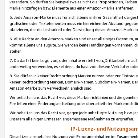
verändern. So dürfen Sie beispielsweise nicht die Proportionen, Farb
Marke hinzufügen bzw. Elemente aus einer Amazon-Marke entfernen.
5. Jede Amazon-Marke muss für sich alleine in ihrer Gesamtheit darge
grafischen oder Textelementen muss ein hinreichender Abstand gegebe
platzieren, der die Lesbarkeit oder Darstellung dieser Amazon-Marke b
6. Alle Rechte an den Amazon-Marken sind unser alleiniges Eigentum, 
kommt alleine uns zugute. Sie werden keine Handlungen vornehmen, 
stehen.
7. Du darfst kein Logo von, oder Inhalte erstellt von,
Drittanbietern au
anderweitig verwenden, es sei denn, du hast von diesem Verkäufer oder
8. Sie dürfen in keiner Rechtsordnung Marken nutzen oder zur Eintragu
keiner Rechtsordnung Marken, Domain-Namen, Subdomain-Namen, Benu
Amazon-Marke zum Verwechseln ähnlich sind.
Wir behalten uns das Recht vor, diese Markenrichtlinien und die gene
Einstellen einer Änderungsmitteilung oder überarbeiteter Markenricht
Wir behalten uns das Recht vor, gegen jede unbefugte Nutzung bzw. jede 
unserem alleinigen Ermessen angemessene Maßnahmen zu ergreifen.
IP-Lizenz- und Nutzungsan
Diese Lizenz regelt Ihre Nutzung von Programminhalten im Zusammen