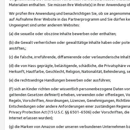
Materialien enthalten. Sie müssen Ihre Website(s) in Ihrer Anwendung ide
Wir prüfen Ihre Anwendung und benachrichtigen Sie, ob sie angenommen
auf Aufnahme Ihrer Website in das Partnerprogramm und Sie dürfen kei
Ungeeignet sind unter anderem Websites:
(a) die sexuelle oder obszöne Inhalte bewerben oder enthalten;
(b) die Gewalt verherrlichen oder gewalttätige Inhalte haben oder pot
anstiften,;
(c) die falsche, irreführende, diffamierende oder verleumderische Inha
(d) die von Hass geprägte, belästigende, schädliche, die Privatsphäre v
Herkunft, Hautfarbe, Geschlecht, Religion, Nationalität, Behinderung, 
(e) die rechtswidrige Handlungen bewerben oder ausführen;
(f) sich an Kinder richten oder wissentlich personenbezogene Daten vo
geltenden Gesetzen definiert) erheben, verwenden oder offenlegen, Vo
Regeln, Vorschriften, Anordnungen, Lizenzen, Genehmigungen, Richtlini
Entscheidungen oder andere Anforderungen einer zuständigen Regierung
Privacy Protection Act (15 U.S.C. §§ 6501-6506) oder Vorschriften, di
Internet erlassen wurden);
(g) die Marken von Amazon oder unseren verbundenen Unternehmen b