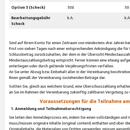
Option 3 (Scheck)
50£
50
Bearbeitungsgebühr
k.A.
k.A
Scheck
Sind auf Ihrem Konto für einen Zeitraum von mindestens drei Jahren kein
Frist von sieben Tagen nach einer entsprechenden Ankündigung die für
Schlussbetrag zurückzuhalten, der dem in der Übersicht Mindestausz
Mindestauszahlungsbetrag entspricht. Ferner können eine etwaig aufg
unterliegen oder durch geltende Verjährungsfristen verfallen.
An Sie unter Abzug bzw. Einbehalt aller in der Vereinbarung beschrieb
Ihnen gemäß der Vereinbarung zustehenden Beträge dar.
Sollten Sie, gleich aus welchem Grund, eine Überschusszahlung erhalte
an Sie im Rahmen der Vereinbarung zukünftig zahlbaren Vergütung zu 
Voraussetzungen für die Teilnahme a
1. Anmeldung und Teilnahmeberechtigung
Sie leiten den Anmeldeprozess ein, indem Sie einen vollständigen und 
muss/müssen originäre Inhalte (original content) enthalten und über d
Originalinhalte, die Materialien von Dritten verwenden, müssen wese