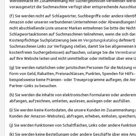
Werbeinhalte im Zusammenhang mit Suchergebnissen verwendet werden,
vorausgesetzt die Suchmaschine verfügt über entsprechende Ausschlu
(f) Sie werden nicht auf Schlagwörter, Suchbegriffe oder andere Ident
Amazon oder unseren verbundenen Unternehmen oder Abwandlungen bzw
nicht abschließende Liste unserer Marken entnehmen Sie bitte der Nich
Schlagwortauktionen auf Suchmaschinen teilnehmen, wenn die sich da
Kostenpflichtige Suchplatzierung (wie im
Vergütungskatalog
definiert
Suchmaschinen Links zur Verfügung stellen, damit Sie bei allgemeinen I
kostenfreien Suchergebnissen) auftauchen, solange Sie die
Vereinbaru
auf Ihre Website leiten und nicht unmittelbar oder mittelbar über eine
(g) Sie werden natürlichen oder juristischen Personen für die Nutzung 
Form von Geld, Rabatten, Preisnachlässen, Punkten, Spenden für Hilfs
beispielsweise keine Prämien- oder Treueprogramme auflegen, die Anrei
Partner-Links zu besuchen.
(h) Sie werden die Inhalte von elektronischen Formularen oder anderem M
abfangen, aufzeichnen, umleiten, auslesen, auslegen oder ausfüllen.
(i) Sie werden keine Kontodaten, die unsere Kunden im Zusammenhang 
Kunden der Amazon-Websites), abfragen, erheben, einholen, speichern,
(j) Sie werden Funktionen von Schaltflächen, Links oder andere Funkti
(k) Sie werden keine Bestellungen oder andere Geschäfte über eine Ama