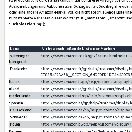
(c) Produktkäufe durch einen Kunden, der durch eine Anzeige auf eine 
Ausschreibungen und Auktionen über Schlagwörter, Suchbegriffe oder 
oder eine andere Amazon-Marke (vgl. die nicht abschließende Liste un
buchstabierte Varianten dieser Wörter (z. B. „ammazon“, „amaozn“ und „
Suchplatzierung
”);
Land
Nicht abschließende Liste der Marken
Vereinigtes
https://www.amazon.co.uk/gp/feature.html?ie=U
Königreich
Frankreich
https://www.amazon.fr/gp/help/customer/displa
E78834F9BA58__SECTION_64DE0ED1D744420E9
Italien
https://www.amazon.it/gp/help/customer/display
Irland
https://www.amazon.ie/gp/help/customer/displa
Niederlande
https://www.amazon.nl/gp/help/customer/display
Spanien
https://www.amazon.es/gp/help/customer/display
Deutschland
https://www.amazon.de/gp/help/customer/displa
Schweden
https://www.amazon.de/gp/help/customer/displa
Polen
https://www.amazon.pl/gp/help/customer/display
Belgien
https://www.amazon.com.be/gp/help/customer/d