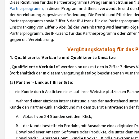
Diese Richtlinien für das Partnerprogramm („
Programmrichtlinien
“)
Partnerprogramm
; in diesen Programmrichtlinien verwendete und durch
der Vereinbarung zugewiesene Bedeutung. Die Rechte und Pflichten de
Partnerprogramm sowie Ziffer 3 der IP-Lizenz für das Partnerprogram
Einschränkung von Ziffer 6 Abs. (a) der Vereinbarung wird hiermit Fol
Partnerprogramm, die IP-Lizenz für das Partnerprogramm oder Ziffer 1
gegen die Vereinbarung.
Vergütungskatalog für das 
1. Qualifizierte Verkäufe und Qualifizierte Umsätze
„
Qualifizierte Verkäufe
“ werden von uns mit den in Ziffer 3 diese
(vorbehaltlich der in diesem Vergütungskatalog beschriebenen Ausnah
(a) Partner- Link auf Ihrer Site
:
i. ein Kunde durch Anklicken eines auf Ihrer Website platzierten Part
ii. während einer einzigen Internetsitzung eines der nachstehend unter (i)
Kunde den Partner-Link anklickt und mit dem zuerst eintretenden der f
A. Ablauf von 24 Stunden seit dem Klick,
B. der Kunde bestellt ein Produkt, mit Ausnahme eines digitalen P
Download einer Amazon Software oder Produkte, die unter dem N
Downloads“, „Amazon Coin“, „Kindle Books“, „Kindle Newspapers“, „