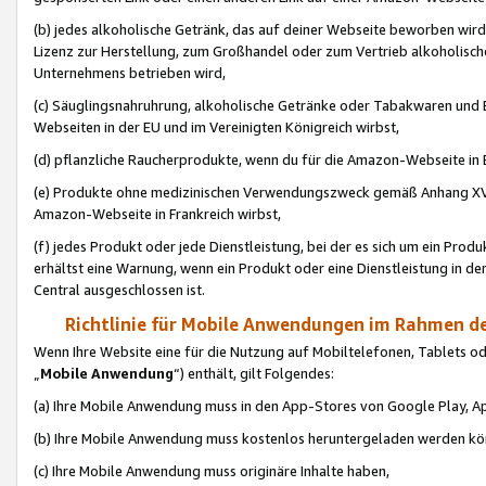
(b) jedes alkoholische Getränk, das auf deiner Webseite beworben wird
Lizenz zur Herstellung, zum Großhandel oder zum Vertrieb alkoholisch
Unternehmens betrieben wird,
(c) Säuglingsnahruhrung, alkoholische Getränke oder Tabakwaren und E
Webseiten in der EU und im Vereinigten Königreich wirbst,
(d) pflanzliche Raucherprodukte, wenn du für die Amazon-Webseite in B
(e) Produkte ohne medizinischen Verwendungszweck gemäß Anhang XVI 
Amazon-Webseite in Frankreich wirbst,
(f) jedes Produkt oder jede Dienstleistung, bei der es sich um ein Prod
erhältst eine Warnung, wenn ein Produkt oder eine Dienstleistung in de
Central ausgeschlossen ist.
Richtlinie für Mobile Anwendungen im Rahmen de
Wenn Ihre Website eine für die Nutzung auf Mobiltelefonen, Tablets 
„
Mobile Anwendung
“) enthält, gilt Folgendes:
(a) Ihre Mobile Anwendung muss in den App-Stores von Google Play, A
(b) Ihre Mobile Anwendung muss kostenlos heruntergeladen werden könn
(c) Ihre Mobile Anwendung muss originäre Inhalte haben,