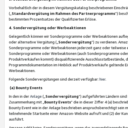
Vorbehaltlich der in diesem Vergütungskatalog beschriebenen Einschr
(„
Standardvergütung im Rahmen des Partnerprogramms
“) besc
bestimmten Prozentsatzes der Qualifizierten Erlöse.
4. Sondervergütung oder Werbeaktionen
Gelegentlich können wir Sonderprogramme oder Werbeaktionen auflegen,
oder alternative Vergütung („
Sondervergütung
”) zu verdienen. Amazo
Sonderprogramme oder Werbeaktionen jederzeit ganz oder teilweise einz
Sonderprogramme oder Werbeaktionen (auch Sonderprogramme oder We
Produktverkäufen kommt) disqualifizierende Ausschlusstatbestände, di
Programmdokumentation im Hinblick auf Produktverkäufe geltende E
Werbeaktionen.
Folgende Sondervergütungen sind derzeit verfügbar:
hier
.
(a) Bounty Events
In den in der
Anlage
(„
Sondervergütung
“) aufgeführten Ländern sind
Zusammenhang mit „
Bounty Events
“ die in dieser Ziffer 4 (a) besch
Bounty Event wie in der Anlage beschrieben anspruchsberechtigt sein mu
teilnehmende Startseite einer Amazon-Website aufruft und (2) der Kun
ausführt.
Amazon zahlt keine Sondervergütung, wenn das zugrundeliegende Boun