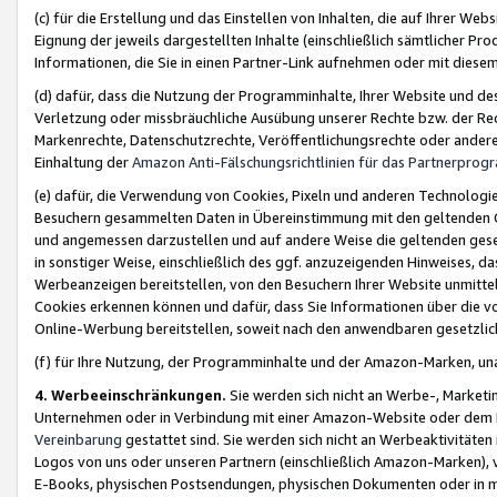
(c) für die Erstellung und das Einstellen von Inhalten, die auf Ihrer We
Eignung der jeweils dargestellten Inhalte (einschließlich sämtlicher 
Informationen, die Sie in einen Partner-Link aufnehmen oder mit diese
(d) dafür, dass die Nutzung der Programminhalte, Ihrer Website und des 
Verletzung oder missbräuchliche Ausübung unserer Rechte bzw. der Recht
Markenrechte, Datenschutzrechte, Veröffentlichungsrechte oder anderer
Einhaltung der
Amazon Anti-Fälschungsrichtlinien für das Partnerpro
(e) dafür, die Verwendung von Cookies, Pixeln und anderen Technologien
Besuchern gesammelten Daten in Übereinstimmung mit den geltenden Ge
und angemessen darzustellen und auf andere Weise die geltenden geset
in sonstiger Weise, einschließlich des ggf. anzuzeigenden Hinweises, d
Werbeanzeigen bereitstellen, von den Besuchern Ihrer Website unmitte
Cookies erkennen können und dafür, dass Sie Informationen über die v
Online-Werbung bereitstellen, soweit nach den anwendbaren gesetzlic
(f) für Ihre Nutzung, der Programminhalte und der Amazon-Marken, u
4. Werbeeinschränkungen.
Sie werden sich nicht an Werbe-, Market
Unternehmen oder in Verbindung mit einer Amazon-Website oder dem Pa
Vereinbarung
gestattet sind. Sie werden sich nicht an Werbeaktivitäten
Logos von uns oder unseren Partnern (einschließlich Amazon-Marken), 
E-Books, physischen Postsendungen, physischen Dokumenten oder in 