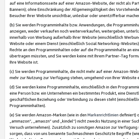
auf eine Informationsseite auf einer Amazon-Website, der nicht als Part
Bannern); ohne Einschränkung der Allgemeingültigkeit des Vorstehende
Besucher Ihrer Website unsichtbar, unlesbar oder unentzifferbar mache
(b) Sie werden Programminhalte bzw. Anwendungen, die Programminhalt
anzeigen, weder verkaufen noch weiterverkaufen, weitergeben, unterli
innerhalb von Werbung außerhalb Ihrer Website (einschließlich Werbun
Website oder einem Dienst (einschließlich Social Networking-Website
Rechte an den Programminhalten oder auf die Programminhalte an eine a
übertragen müssten, und Sie werden keine mit Ihrem Partner-Tag formati
Ihre Website ist.
(c) Sie werden Programminhalte, die nicht mehr auf einer Amazon-Websit
mehr zur Nutzung zur Verfügung stehen, umgehend von Ihrer Website e
(d) Sie werden keine Programminhalte, einschließlich in den Programmin
eine Person bzw. ein Unternehmen ein bestimmtes Produkt, eine Dienstle
geschäftlichen Beziehung oder Verbindung zu diesen steht (einschließli
Programminhalten).
(e) Sie werden Amazon-Marken (wie in den
Markenrichtlinien
definiert) 
„ammazon“, „amaozn“ und „kindel“) nicht zwecks Nutzung in einer Suc
Versuch unternehmen). Zusätzlich zu sonstigen Amazon zur Verfügung 
sorgen, dass von uns benannte Suchmaschinen Geschützte Begriffe (wie 