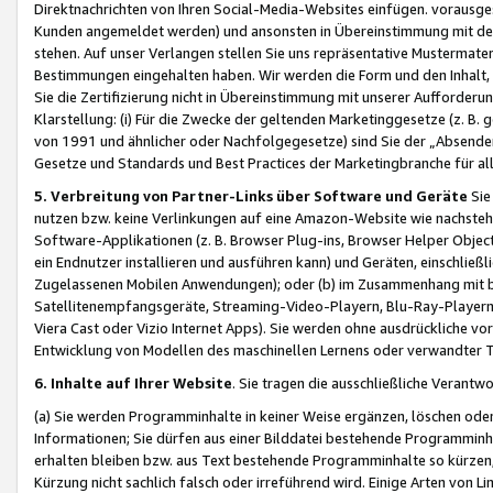
Direktnachrichten von Ihren Social-Media-Websites einfügen. vorausg
Kunden angemeldet werden) und ansonsten in Übereinstimmung mit der
stehen. Auf unser Verlangen stellen Sie uns repräsentative Mustermater
Bestimmungen eingehalten haben. Wir werden die Form und den Inhalt, di
Sie die Zertifizierung nicht in Übereinstimmung mit unserer Aufforderu
Klarstellung: (i) Für die Zwecke der geltenden Marketinggesetze (z. 
von 1991 und ähnlicher oder Nachfolgegesetze) sind Sie der „Absender“ j
Gesetze und Standards und Best Practices der Marketingbranche für 
5. Verbreitung von Partner-Links über Software und Geräte
Sie
nutzen bzw. keine Verlinkungen auf eine Amazon-Website wie nachsteh
Software-Applikationen (z. B. Browser Plug-ins, Browser Helper Objec
ein Endnutzer installieren und ausführen kann) und Geräten, einschlie
Zugelassenen Mobilen Anwendungen); oder (b) im Zusammenhang mit bzw.
Satellitenempfangsgeräte, Streaming-Video-Playern, Blu-Ray-Playern 
Viera Cast oder Vizio Internet Apps). Sie werden ohne ausdrückliche v
Entwicklung von Modellen des maschinellen Lernens oder verwandter 
6. Inhalte auf Ihrer Website
. Sie tragen die ausschließliche Verantwo
(a) Sie werden Programminhalte in keiner Weise ergänzen, löschen oder
Informationen; Sie dürfen aus einer Bilddatei bestehende Programminhal
erhalten bleiben bzw. aus Text bestehende Programminhalte so kürzen, 
Kürzung nicht sachlich falsch oder irreführend wird. Einige Arten von L