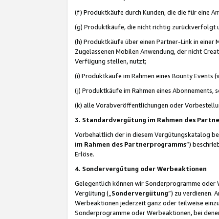
(f) Produktkäufe durch Kunden, die die für eine
(g) Produktkäufe, die nicht richtig zurückverfolg
(h) Produktkäufe über einen Partner-Link in einer
Zugelassenen Mobilen Anwendung, der nicht Creator
Verfügung stellen, nutzt;
(i) Produktkäufe im Rahmen eines Bounty Events (w
(j) Produktkäufe im Rahmen eines Abonnements, so
(k) alle Vorabveröffentlichungen oder Vorbestellu
3. Standardvergütung im Rahmen des Part
Vorbehaltlich der in diesem Vergütungskatalog b
im Rahmen des Partnerprogramms
“) beschri
Erlöse.
4. Sondervergütung oder Werbeaktionen
Gelegentlich können wir Sonderprogramme oder Wer
Vergütung („
Sondervergütung
”) zu verdienen. 
Werbeaktionen jederzeit ganz oder teilweise einz
Sonderprogramme oder Werbeaktionen, bei denen e