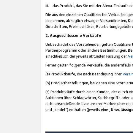
iii. das Produkt, das Sie mit der Alexa-Einkaufsa
Die aus den einzelnen Qualifizierten Verkäufen gen
einnehmen, abzüglich etwaiger Versandkosten, Ko
Gutschriften, Preisnachlässe, Bearbeitungsgebühr
2. Ausgeschlossene Verkäufe
Unbeschadet des Vorstehenden gelten Qualifiziert
Partnerprogramm oder andere Bestimmungen, Beding
einschließlich der jeweils aktuellen Fassung der
Ve
Ferner gelten folgende Verkäufe, die andernfalls
(a) Produktkäufe, die nach Beendigung Ihrer
Verei
(b) Produktbestellungen, bei denen eine Stornier
(c) Produktkäufe durch einen Kunden, der durch e
Auktionen über Schlagwörter, Suchbegriffe oder a
nicht abschließende Liste unserer Marken über di
und „kindel“) enthalten (jeweils eine „
Unzulässig