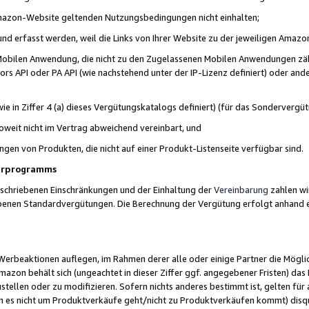
 Amazon-Website geltenden Nutzungsbedingungen nicht einhalten;
t und erfasst werden, weil die Links von Ihrer Website zu der jeweiligen Am
 Mobilen Anwendung, die nicht zu den Zugelassenen Mobilen Anwendungen zählt
s API oder PA API (wie nachstehend unter der IP-Lizenz definiert) oder ander
ie in Ziffer 4 (a) dieses Vergütungskatalogs definiert) (für das Sonderverg
weit nicht im Vertrag abweichend vereinbart, und
ngen von Produkten, die nicht auf einer Produkt-Listenseite verfügbar sind.
nerprogramms
eschriebenen Einschränkungen und der Einhaltung der
Vereinbarung
zahlen wir
ebenen Standardvergütungen. Die Berechnung der Vergütung erfolgt anhand e
beaktionen auflegen, im Rahmen derer alle oder einige Partner die Möglichk
Amazon behält sich (ungeachtet in dieser Ziffer ggf. angegebener Fristen) d
ustellen oder zu modifizieren. Sofern nichts anderes bestimmt ist, gelten 
s nicht um Produktverkäufe geht/nicht zu Produktverkäufen kommt) disqua