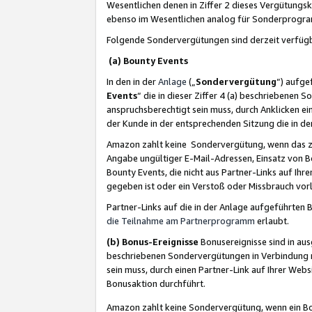
Wesentlichen denen in Ziffer 2 dieses Vergütung
ebenso im Wesentlichen analog für Sonderprogr
Folgende Sondervergütungen sind derzeit verfüg
(a) Bounty Events
In den in der
Anlage
(„
Sondervergütung
“) aufge
Events
“ die in dieser Ziffer 4 (a) beschriebenen 
anspruchsberechtigt sein muss, durch Anklicken ei
der Kunde in der entsprechenden Sitzung die in d
Amazon zahlt keine Sondervergütung, wenn das z
Angabe ungültiger E-Mail-Adressen, Einsatz von B
Bounty Events, die nicht aus Partner-Links auf Ihre
gegeben ist oder ein Verstoß oder Missbrauch vorl
Partner-Links auf die in der Anlage aufgeführte
die Teilnahme am Partnerprogramm
erlaubt.
(b) Bonus-Ereignisse
Bonusereignisse sind in au
beschriebenen Sondervergütungen in Verbindung m
sein muss, durch einen Partner-Link auf Ihrer We
Bonusaktion durchführt.
Amazon zahlt keine Sondervergütung, wenn ein Bon