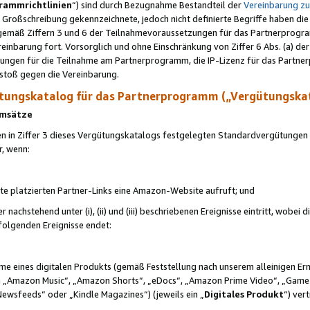
rammrichtlinien
“) sind durch Bezugnahme Bestandteil der
Vereinbarung z
Großschreibung gekennzeichnete, jedoch nicht definierte Begriffe haben die
 gemäß Ziffern 3 und 6 der Teilnahmevoraussetzungen für das Partnerprogram
nbarung fort. Vorsorglich und ohne Einschränkung von Ziffer 6 Abs. (a) der
ungen für die Teilnahme am Partnerprogramm, die IP-Lizenz für das Partner
rstoß gegen die Vereinbarung.
ungskatalog für das Partnerprogramm („Vergütungska
 Umsätze
n in Ziffer 3 dieses Vergütungskatalogs festgelegten Standardvergütungen v
r, wenn:
ite platzierten Partner-Links eine Amazon-Website aufruft; und
r nachstehend unter (i), (ii) und (iii) beschriebenen Ereignisse eintritt, wobe
 folgenden Ereignisse endet:
hme eines digitalen Produkts (gemäß Feststellung nach unserem alleinigen 
 „Amazon Music“, „Amazon Shorts“, „eDocs“, „Amazon Prime Video“, „Game
Newsfeeds“ oder „Kindle Magazines“) (jeweils ein „
Digitales Produkt
“) ver