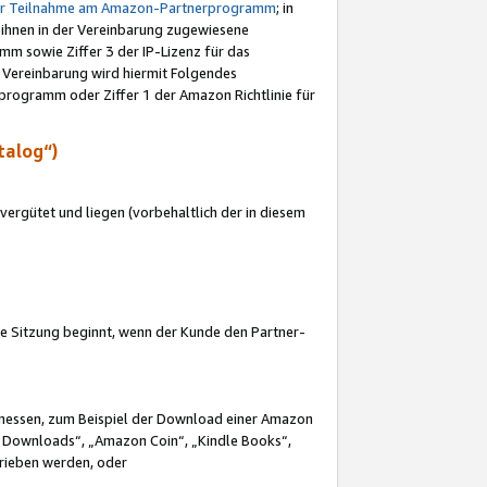
ur Teilnahme am Amazon-Partnerprogramm
; in
 ihnen in der Vereinbarung zugewiesene
m sowie Ziffer 3 der IP-Lizenz für das
 Vereinbarung wird hiermit Folgendes
programm oder Ziffer 1 der Amazon Richtlinie für
talog“)
ergütet und liegen (vorbehaltlich der in diesem
i die Sitzung beginnt, wenn der Kunde den Partner-
Ermessen, zum Beispiel der Download einer Amazon
 Downloads“, „Amazon Coin“, „Kindle Books“,
trieben werden, oder