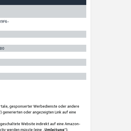
89F6-
280
ortale, gesponserter Werbedienste oder andere
“) generierten oder angezeigten Link auf eine
ngeschaltete Website indirekt auf eine Amazon-
ktiv werden müsste (eine „
Umleitung
“);