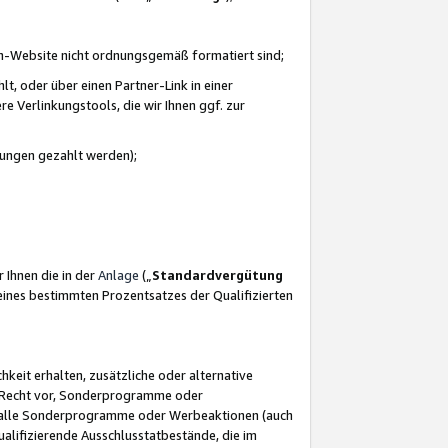
azon-Website nicht ordnungsgemäß formatiert sind;
, oder über einen Partner-Link in einer
e Verlinkungstools, die wir Ihnen ggf. zur
ütungen gezahlt werden);
 Ihnen die in der
Anlage
(„
Standardvergütung
ines bestimmten Prozentsatzes der Qualifizierten
eit erhalten, zusätzliche oder alternative
as Recht vor, Sonderprogramme oder
für alle Sonderprogramme oder Werbeaktionen (auch
lifizierende Ausschlusstatbestände, die im