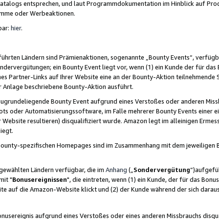
skatalogs entsprechen, und laut Programmdokumentation im Hinblick auf Pr
amme oder Werbeaktionen.
bar:
hier
.
führten Ländern sind Prämienaktionen, sogenannte „Bounty Events“, verfügb
Sondervergütungen; ein Bounty Event liegt vor, wenn (1) ein Kunde der für da
nes Partner-Links auf Ihrer Website eine an der Bounty-Aktion teilnehmende 
er Anlage beschriebene Bounty-Aktion ausführt.
ugrundeliegende Bounty Event aufgrund eines Verstoßes oder anderen Miss
ots oder Automatisierungssoftware, im Falle mehrerer Bounty Events einer e
r Website resultieren) disqualifiziert wurde. Amazon legt im alleinigen Ermess
iegt.
n Bounty-spezifischen Homepages sind im Zusammenhang mit dem jeweiligen
sgewählten Ländern verfügbar, die im
Anhang
(„
Sondervergütung
“)aufgefüh
it "
Bonusereignissen
", die eintreten, wenn (1) ein Kunde, der für das Bon
bsite auf die Amazon-Website klickt und (2) der Kunde während der sich dar
usereignis aufgrund eines Verstoßes oder eines anderen Missbrauchs disqua