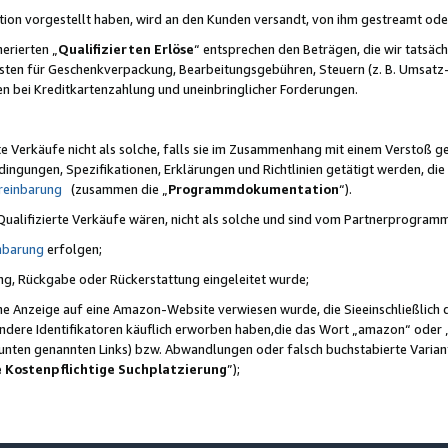
ktion vorgestellt haben, wird an den Kunden versandt, von ihm gestreamt od
erierten „
Qualifizierten Erlöse
“ entsprechen den Beträgen, die wir tatsäch
sten für Geschenkverpackung, Bearbeitungsgebühren, Steuern (z. B. Umsatz-
en bei Kreditkartenzahlung und uneinbringlicher Forderungen.
e Verkäufe nicht als solche, falls sie im Zusammenhang mit einem Verstoß 
ungen, Spezifikationen, Erklärungen und Richtlinien getätigt werden, die 
reinbarung
(zusammen die „
Programmdokumentation
“).
 Qualifizierte Verkäufe wären, nicht als solche und sind vom Partnerprogra
nbarung
erfolgen;
ung, Rückgabe oder Rückerstattung eingeleitet wurde;
ine Anzeige auf eine Amazon-Website verwiesen wurde, die Sieeinschließlich
ndere Identifikatoren käuflich erworben haben,die das Wort „amazon“ oder 
e unten genannten Links) bzw. Abwandlungen oder falsch buchstabierte Varia
e Kostenpflichtige Suchplatzierung
”);