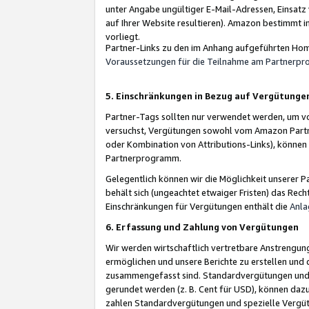
unter Angabe ungültiger E-Mail-Adressen, Einsatz
auf Ihrer Website resultieren). Amazon bestimmt i
vorliegt.
Partner-Links zu den im Anhang aufgeführten Hom
Voraussetzungen für die Teilnahme am Partnerp
5. Einschränkungen in Bezug auf Vergütunge
Partner-Tags sollten nur verwendet werden, um von 
versuchst, Vergütungen sowohl vom Amazon Partn
oder Kombination von Attributions-Links), könne
Partnerprogramm.
Gelegentlich können wir die Möglichkeit unsere
behält sich (ungeachtet etwaiger Fristen) das Rec
Einschränkungen für Vergütungen enthält die
Anla
6. Erfassung und Zahlung von Vergütungen
Wir werden wirtschaftlich vertretbare Anstrengu
ermöglichen und unsere Berichte zu erstellen und 
zusammengefasst sind. Standardvergütungen und s
gerundet werden (z. B. Cent für USD), können dazu
zahlen Standardvergütungen und spezielle Vergüt