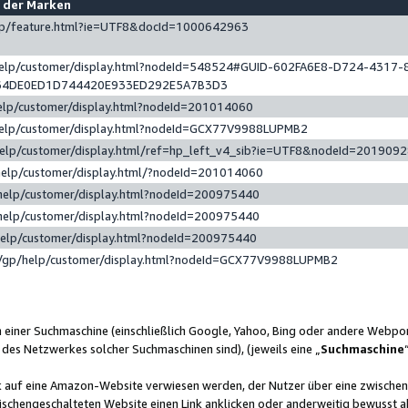
e der Marken
gp/feature.html?ie=UTF8&docId=1000642963
help/customer/display.html?nodeId=548524#GUID-602FA6E8-D724-4317-
64DE0ED1D744420E933ED292E5A7B3D3
elp/customer/display.html?nodeId=201014060
help/customer/display.html?nodeId=GCX77V9988LUPMB2
help/customer/display.html/ref=hp_left_v4_sib?ie=UTF8&nodeId=201909
help/customer/display.html/?nodeId=201014060
help/customer/display.html?nodeId=200975440
help/customer/display.html?nodeId=200975440
help/customer/display.html?nodeId=200975440
/gp/help/customer/display.html?nodeId=GCX77V9988LUPMB2
n einer Suchmaschine (einschließlich Google, Yahoo, Bing oder andere Webp
 des Netzwerkes solcher Suchmaschinen sind), (jeweils eine „
Suchmaschine
nk auf eine Amazon-Website verwiesen werden, der Nutzer über eine zwische
ischengeschalteten Website einen Link anklicken oder anderweitig bewusst a