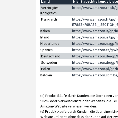
Land
Nicht abschließende List
Vereinigtes
https://www.amazon.co.uk/
Königreich
Frankreich
https://www.amazon.fr/gp/
E78834F9BA58__SECTION_
Italien
https://www.amazon.it/gp/h
Irland
https://www.amazon.ie/gp/
Niederlande
https://www.amazon.nl/gp/
Spanien
https://www.amazon.es/gp/
Deutschland
https://www.amazon.de/gp/
Schweden
https://www.amazon.de/gp/
Polen
https://www.amazon.pl/gp/
Belgien
https://www.amazon.com.be
(d) Produktkäufe durch Kunden, die über einen vo
Such- oder Verweisdienste oder Websites, die Teil
Amazon-Website verwiesen werden;
(e) Produktkäufe durch Kunden, die über einen Li
Website umleitet, ohne dass der Kunde auf der zw