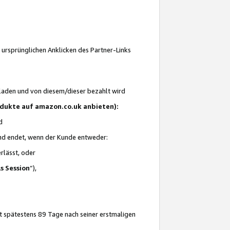
 ursprünglichen Anklicken des Partner-Links
laden und von diesem/dieser bezahlt wird
rodukte auf amazon.co.uk anbieten):
d
 und endet, wenn der Kunde entweder:
erlässt, oder
ls Session
“),
t spätestens 89 Tage nach seiner erstmaligen