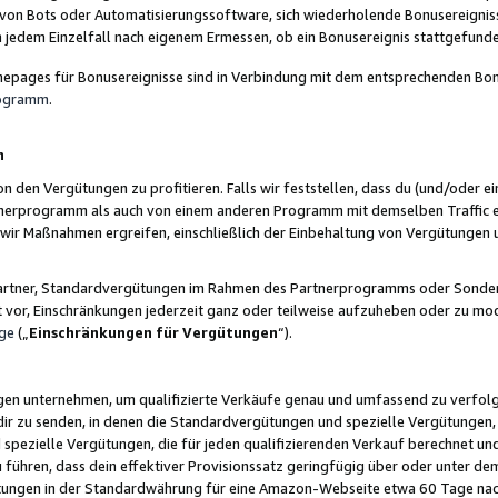
 von Bots oder Automatisierungssoftware, sich wiederholende Bonusereignisse
n jedem Einzelfall nach eigenem Ermessen, ob ein Bonusereignis stattgefund
epages für Bonusereignisse sind in Verbindung mit dem entsprechenden Bonu
rogramm
.
n
den Vergütungen zu profitieren. Falls wir feststellen, dass du (und/oder ein
erprogramm als auch von einem anderen Programm mit demselben Traffic ei
n wir Maßnahmen ergreifen, einschließlich der Einbehaltung von Vergütunge
r Partner, Standardvergütungen im Rahmen des Partnerprogramms oder Sonde
ht vor, Einschränkungen jederzeit ganz oder teilweise aufzuheben oder zu mod
ge
(„
Einschränkungen für Vergütungen
“).
ngen unternehmen, um qualifizierte Verkäufe genau und umfassend zu verfol
dir zu senden, in denen die Standardvergütungen und spezielle Vergütungen, 
pezielle Vergütungen, die für jeden qualifizierenden Verkauf berechnet un
 führen, dass dein effektiver Provisionssatz geringfügig über oder unter dem
ungen in der Standardwährung für eine Amazon-Webseite etwa 60 Tage nach