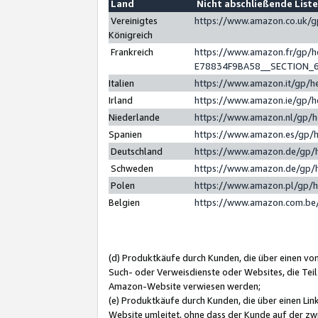
Land
Nicht abschließende List
Vereinigtes
https://www.amazon.co.uk/
Königreich
Frankreich
https://www.amazon.fr/gp/
E78834F9BA58__SECTION_
Italien
https://www.amazon.it/gp/h
Irland
https://www.amazon.ie/gp/
Niederlande
https://www.amazon.nl/gp/
Spanien
https://www.amazon.es/gp/
Deutschland
https://www.amazon.de/gp/
Schweden
https://www.amazon.de/gp/
Polen
https://www.amazon.pl/gp/
Belgien
https://www.amazon.com.be
(d) Produktkäufe durch Kunden, die über einen vo
Such- oder Verweisdienste oder Websites, die Teil
Amazon-Website verwiesen werden;
(e) Produktkäufe durch Kunden, die über einen Li
Website umleitet, ohne dass der Kunde auf der zw