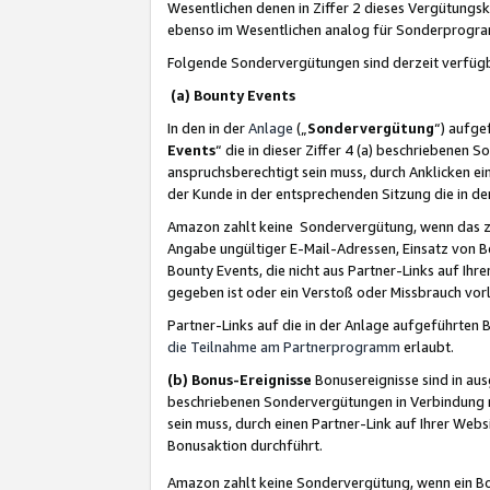
Wesentlichen denen in Ziffer 2 dieses Vergütung
ebenso im Wesentlichen analog für Sonderprogr
Folgende Sondervergütungen sind derzeit verfüg
(a) Bounty Events
In den in der
Anlage
(„
Sondervergütung
“) aufge
Events
“ die in dieser Ziffer 4 (a) beschriebenen 
anspruchsberechtigt sein muss, durch Anklicken ei
der Kunde in der entsprechenden Sitzung die in d
Amazon zahlt keine Sondervergütung, wenn das z
Angabe ungültiger E-Mail-Adressen, Einsatz von B
Bounty Events, die nicht aus Partner-Links auf Ihre
gegeben ist oder ein Verstoß oder Missbrauch vorl
Partner-Links auf die in der Anlage aufgeführte
die Teilnahme am Partnerprogramm
erlaubt.
(b) Bonus-Ereignisse
Bonusereignisse sind in au
beschriebenen Sondervergütungen in Verbindung m
sein muss, durch einen Partner-Link auf Ihrer We
Bonusaktion durchführt.
Amazon zahlt keine Sondervergütung, wenn ein Bon