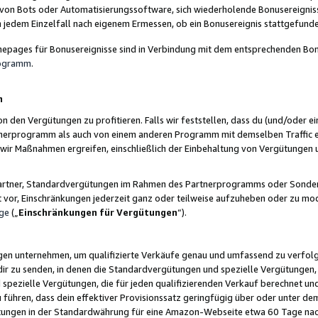
 von Bots oder Automatisierungssoftware, sich wiederholende Bonusereignisse
n jedem Einzelfall nach eigenem Ermessen, ob ein Bonusereignis stattgefund
epages für Bonusereignisse sind in Verbindung mit dem entsprechenden Bonu
rogramm
.
n
den Vergütungen zu profitieren. Falls wir feststellen, dass du (und/oder ein
erprogramm als auch von einem anderen Programm mit demselben Traffic ei
n wir Maßnahmen ergreifen, einschließlich der Einbehaltung von Vergütunge
r Partner, Standardvergütungen im Rahmen des Partnerprogramms oder Sonde
ht vor, Einschränkungen jederzeit ganz oder teilweise aufzuheben oder zu mod
ge
(„
Einschränkungen für Vergütungen
“).
ngen unternehmen, um qualifizierte Verkäufe genau und umfassend zu verfol
dir zu senden, in denen die Standardvergütungen und spezielle Vergütungen, 
pezielle Vergütungen, die für jeden qualifizierenden Verkauf berechnet un
 führen, dass dein effektiver Provisionssatz geringfügig über oder unter dem
ungen in der Standardwährung für eine Amazon-Webseite etwa 60 Tage nach