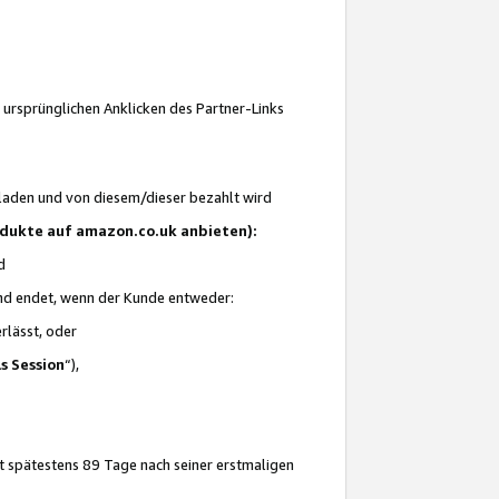
 ursprünglichen Anklicken des Partner-Links
laden und von diesem/dieser bezahlt wird
rodukte auf amazon.co.uk anbieten):
d
 und endet, wenn der Kunde entweder:
erlässt, oder
ls Session
“),
t spätestens 89 Tage nach seiner erstmaligen