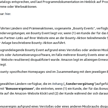
skatalogs entsprechen, und laut Programmdokumentation im Hinblick auf Pr
amme oder Werbeaktionen.
bar:
hier
.
führten Ländern sind Prämienaktionen, sogenannte „Bounty Events“, verfügb
Sondervergütungen; ein Bounty Event liegt vor, wenn (1) ein Kunde der für da
nes Partner-Links auf Ihrer Website eine an der Bounty-Aktion teilnehmende 
er Anlage beschriebene Bounty-Aktion ausführt.
ugrundeliegende Bounty Event aufgrund eines Verstoßes oder anderen Miss
ots oder Automatisierungssoftware, im Falle mehrerer Bounty Events einer e
r Website resultieren) disqualifiziert wurde. Amazon legt im alleinigen Ermess
iegt.
n Bounty-spezifischen Homepages sind im Zusammenhang mit dem jeweiligen
sgewählten Ländern verfügbar, die im
Anhang
(„
Sondervergütung
“)aufgefüh
it "
Bonusereignissen
", die eintreten, wenn (1) ein Kunde, der für das Bon
bsite auf die Amazon-Website klickt und (2) der Kunde während der sich dar
usereignis aufgrund eines Verstoßes oder eines anderen Missbrauchs disqua