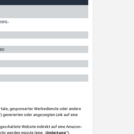
89F6-
280
ortale, gesponserter Werbedienste oder andere
“) generierten oder angezeigten Link auf eine
ngeschaltete Website indirekt auf eine Amazon-
ktiv werden müsste (eine „
Umleitung
“);