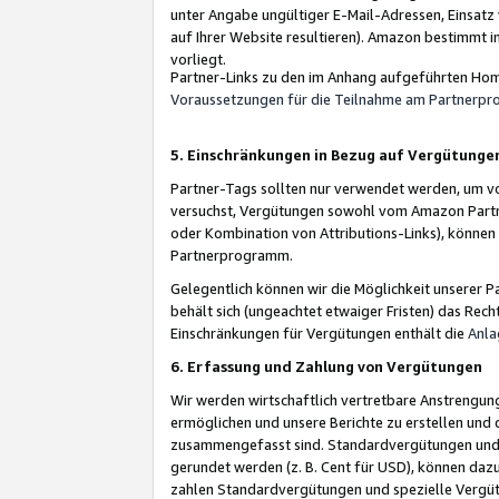
unter Angabe ungültiger E-Mail-Adressen, Einsatz
auf Ihrer Website resultieren). Amazon bestimmt i
vorliegt.
Partner-Links zu den im Anhang aufgeführten Hom
Voraussetzungen für die Teilnahme am Partnerp
5. Einschränkungen in Bezug auf Vergütunge
Partner-Tags sollten nur verwendet werden, um von 
versuchst, Vergütungen sowohl vom Amazon Partn
oder Kombination von Attributions-Links), könne
Partnerprogramm.
Gelegentlich können wir die Möglichkeit unsere
behält sich (ungeachtet etwaiger Fristen) das Rec
Einschränkungen für Vergütungen enthält die
Anla
6. Erfassung und Zahlung von Vergütungen
Wir werden wirtschaftlich vertretbare Anstrengu
ermöglichen und unsere Berichte zu erstellen und 
zusammengefasst sind. Standardvergütungen und s
gerundet werden (z. B. Cent für USD), können dazu
zahlen Standardvergütungen und spezielle Vergüt