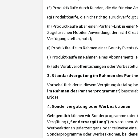
(f) Produktkäufe durch Kunden, die die für eine
(g) Produktkäufe, die nicht richtig zurückverfolg
(h) Produktkäufe über einen Partner-Link in einer
Zugelassenen Mobilen Anwendung, der nicht Creator
Verfügung stellen, nutzt;
(i) Produktkäufe im Rahmen eines Bounty Events (w
(j) Produktkäufe im Rahmen eines Abonnements, so
(k) alle Vorabveröffentlichungen oder Vorbestellu
3. Standardvergütung im Rahmen des Part
Vorbehaltlich der in diesem Vergütungskatalog b
im Rahmen des Partnerprogramms
“) beschri
Erlöse.
4. Sondervergütung oder Werbeaktionen
Gelegentlich können wir Sonderprogramme oder Wer
Vergütung („
Sondervergütung
”) zu verdienen. 
Werbeaktionen jederzeit ganz oder teilweise einz
Sonderprogramme oder Werbeaktionen, bei denen e