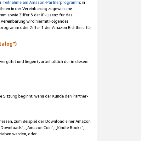
ur Teilnahme am Amazon-Partnerprogramm
; in
 ihnen in der Vereinbarung zugewiesene
m sowie Ziffer 3 der IP-Lizenz für das
 Vereinbarung wird hiermit Folgendes
programm oder Ziffer 1 der Amazon Richtlinie für
talog“)
ergütet und liegen (vorbehaltlich der in diesem
i die Sitzung beginnt, wenn der Kunde den Partner-
Ermessen, zum Beispiel der Download einer Amazon
 Downloads“, „Amazon Coin“, „Kindle Books“,
trieben werden, oder