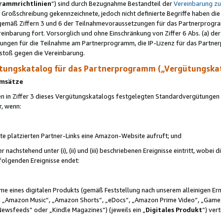
rammrichtlinien
“) sind durch Bezugnahme Bestandteil der
Vereinbarung z
Großschreibung gekennzeichnete, jedoch nicht definierte Begriffe haben die
 gemäß Ziffern 3 und 6 der Teilnahmevoraussetzungen für das Partnerprogram
nbarung fort. Vorsorglich und ohne Einschränkung von Ziffer 6 Abs. (a) der
ungen für die Teilnahme am Partnerprogramm, die IP-Lizenz für das Partner
rstoß gegen die Vereinbarung.
ungskatalog für das Partnerprogramm („Vergütungska
 Umsätze
n in Ziffer 3 dieses Vergütungskatalogs festgelegten Standardvergütungen v
r, wenn:
ite platzierten Partner-Links eine Amazon-Website aufruft; und
r nachstehend unter (i), (ii) und (iii) beschriebenen Ereignisse eintritt, wobe
 folgenden Ereignisse endet:
hme eines digitalen Produkts (gemäß Feststellung nach unserem alleinigen 
 „Amazon Music“, „Amazon Shorts“, „eDocs“, „Amazon Prime Video“, „Game
Newsfeeds“ oder „Kindle Magazines“) (jeweils ein „
Digitales Produkt
“) ver