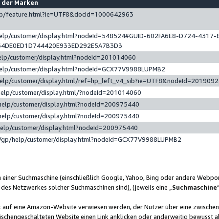
e der Marken
gp/feature.html?ie=UTF8&docId=1000642963
help/customer/display.html?nodeId=548524#GUID-602FA6E8-D724-4317-
64DE0ED1D744420E933ED292E5A7B3D3
elp/customer/display.html?nodeId=201014060
help/customer/display.html?nodeId=GCX77V9988LUPMB2
help/customer/display.html/ref=hp_left_v4_sib?ie=UTF8&nodeId=201909
help/customer/display.html/?nodeId=201014060
help/customer/display.html?nodeId=200975440
help/customer/display.html?nodeId=200975440
help/customer/display.html?nodeId=200975440
/gp/help/customer/display.html?nodeId=GCX77V9988LUPMB2
n einer Suchmaschine (einschließlich Google, Yahoo, Bing oder andere Webp
 des Netzwerkes solcher Suchmaschinen sind), (jeweils eine „
Suchmaschine
nk auf eine Amazon-Website verwiesen werden, der Nutzer über eine zwische
ischengeschalteten Website einen Link anklicken oder anderweitig bewusst a