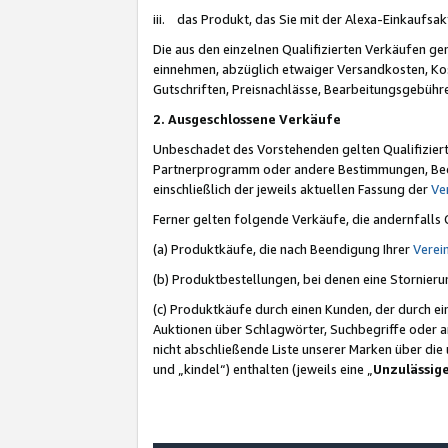
iii. das Produkt, das Sie mit der Alexa-Einkaufsa
Die aus den einzelnen Qualifizierten Verkäufen gen
einnehmen, abzüglich etwaiger Versandkosten, Ko
Gutschriften, Preisnachlässe, Bearbeitungsgebühr
2. Ausgeschlossene Verkäufe
Unbeschadet des Vorstehenden gelten Qualifiziert
Partnerprogramm oder andere Bestimmungen, Beding
einschließlich der jeweils aktuellen Fassung der
Ve
Ferner gelten folgende Verkäufe, die andernfalls
(a) Produktkäufe, die nach Beendigung Ihrer
Verei
(b) Produktbestellungen, bei denen eine Stornier
(c) Produktkäufe durch einen Kunden, der durch e
Auktionen über Schlagwörter, Suchbegriffe oder a
nicht abschließende Liste unserer Marken über di
und „kindel“) enthalten (jeweils eine „
Unzulässig