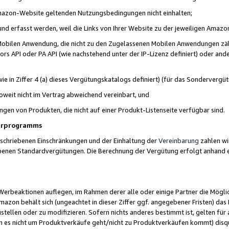
 Amazon-Website geltenden Nutzungsbedingungen nicht einhalten;
t und erfasst werden, weil die Links von Ihrer Website zu der jeweiligen Am
 Mobilen Anwendung, die nicht zu den Zugelassenen Mobilen Anwendungen zählt
s API oder PA API (wie nachstehend unter der IP-Lizenz definiert) oder ander
ie in Ziffer 4 (a) dieses Vergütungskatalogs definiert) (für das Sonderverg
weit nicht im Vertrag abweichend vereinbart, und
ngen von Produkten, die nicht auf einer Produkt-Listenseite verfügbar sind.
nerprogramms
eschriebenen Einschränkungen und der Einhaltung der
Vereinbarung
zahlen wir
ebenen Standardvergütungen. Die Berechnung der Vergütung erfolgt anhand e
beaktionen auflegen, im Rahmen derer alle oder einige Partner die Möglichk
Amazon behält sich (ungeachtet in dieser Ziffer ggf. angegebener Fristen) d
ustellen oder zu modifizieren. Sofern nichts anderes bestimmt ist, gelten 
s nicht um Produktverkäufe geht/nicht zu Produktverkäufen kommt) disqua