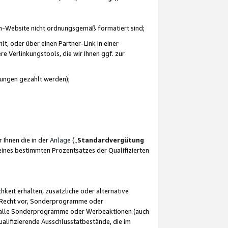
azon-Website nicht ordnungsgemäß formatiert sind;
, oder über einen Partner-Link in einer
e Verlinkungstools, die wir Ihnen ggf. zur
ütungen gezahlt werden);
 Ihnen die in der
Anlage
(„
Standardvergütung
ines bestimmten Prozentsatzes der Qualifizierten
eit erhalten, zusätzliche oder alternative
as Recht vor, Sonderprogramme oder
für alle Sonderprogramme oder Werbeaktionen (auch
lifizierende Ausschlusstatbestände, die im