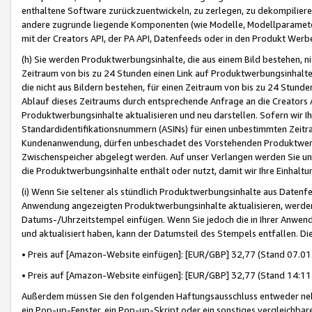
enthaltene Software zurückzuentwickeln, zu zerlegen, zu dekompilier
andere zugrunde liegende Komponenten (wie Modelle, Modellparameter
mit der Creators API, der PA API, Datenfeeds oder in den Produkt Werb
(h) Sie werden Produktwerbungsinhalte, die aus einem Bild bestehen, ni
Zeitraum von bis zu 24 Stunden einen Link auf Produktwerbungsinhalte
die nicht aus Bildern bestehen, für einen Zeitraum von bis zu 24 Stund
Ablauf dieses Zeitraums durch entsprechende Anfrage an die Creators 
Produktwerbungsinhalte aktualisieren und neu darstellen. Sofern wir Ih
Standardidentifikationsnummern (ASINs) für einen unbestimmten Zeitra
Kundenanwendung, dürfen unbeschadet des Vorstehenden Produktwerbu
Zwischenspeicher abgelegt werden. Auf unser Verlangen werden Sie un
die Produktwerbungsinhalte enthält oder nutzt, damit wir Ihre Einhalt
(i) Wenn Sie seltener als stündlich Produktwerbungsinhalte aus Datenfe
Anwendung angezeigten Produktwerbungsinhalte aktualisieren, werden 
Datums-/Uhrzeitstempel einfügen. Wenn Sie jedoch die in Ihrer Anwe
und aktualisiert haben, kann der Datumsteil des Stempels entfallen. Dies
• Preis auf [Amazon-Website einfügen]: [EUR/GBP] 32,77 (Stand 07.01.
• Preis auf [Amazon-Website einfügen]: [EUR/GBP] 32,77 (Stand 14:11 
Außerdem müssen Sie den folgenden Haftungsausschluss entweder neb
ein Pop-up-Fenster, ein Pop-up-Skript oder ein sonstiges vergleichba