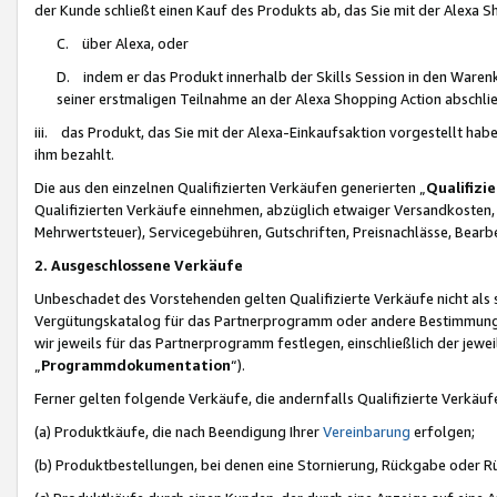
der Kunde schließt einen Kauf des Produkts ab, das Sie mit der Alexa 
C. über Alexa, oder
D. indem er das Produkt innerhalb der Skills Session in den Waren
seiner erstmaligen Teilnahme an der Alexa Shopping Action abschlie
iii. das Produkt, das Sie mit der Alexa-Einkaufsaktion vorgestellt ha
ihm bezahlt.
Die aus den einzelnen Qualifizierten Verkäufen generierten „
Qualifizi
Qualifizierten Verkäufe einnehmen, abzüglich etwaiger Versandkosten
Mehrwertsteuer), Servicegebühren, Gutschriften, Preisnachlässe, Bear
2. Ausgeschlossene Verkäufe
Unbeschadet des Vorstehenden gelten Qualifizierte Verkäufe nicht als
Vergütungskatalog für das Partnerprogramm oder andere Bestimmungen,
wir jeweils für das Partnerprogramm festlegen, einschließlich der jewe
„
Programmdokumentation
“).
Ferner gelten folgende Verkäufe, die andernfalls Qualifizierte Verkä
(a) Produktkäufe, die nach Beendigung Ihrer
Vereinbarung
erfolgen;
(b) Produktbestellungen, bei denen eine Stornierung, Rückgabe oder R