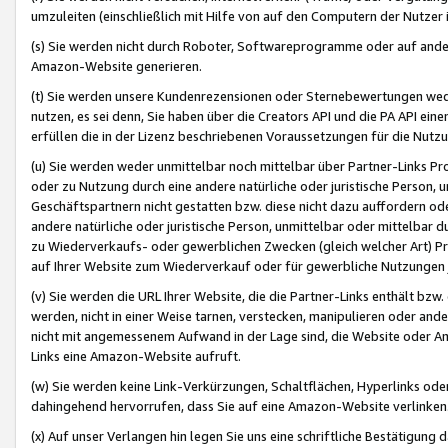
umzuleiten (einschließlich mit Hilfe von auf den Computern der Nutzer i
(s) Sie werden nicht durch Roboter, Softwareprogramme oder auf andere
Amazon-Website generieren.
(t) Sie werden unsere Kundenrezensionen oder Sternebewertungen wed
nutzen, es sei denn, Sie haben über die Creators API und die PA API e
erfüllen die in der Lizenz beschriebenen Voraussetzungen für die Nutzu
(u) Sie werden weder unmittelbar noch mittelbar über Partner-Links P
oder zu Nutzung durch eine andere natürliche oder juristische Person,
Geschäftspartnern nicht gestatten bzw. diese nicht dazu auffordern od
andere natürliche oder juristische Person, unmittelbar oder mittelbar
zu Wiederverkaufs- oder gewerblichen Zwecken (gleich welcher Art) 
auf Ihrer Website zum Wiederverkauf oder für gewerbliche Nutzungen 
(v) Sie werden die URL Ihrer Website, die die Partner-Links enthält b
werden, nicht in einer Weise tarnen, verstecken, manipulieren oder and
nicht mit angemessenem Aufwand in der Lage sind, die Website oder A
Links eine Amazon-Website aufruft.
(w) Sie werden keine Link-Verkürzungen, Schaltflächen, Hyperlinks ode
dahingehend hervorrufen, dass Sie auf eine Amazon-Website verlinken
(x) Auf unser Verlangen hin legen Sie uns eine schriftliche Bestätigung