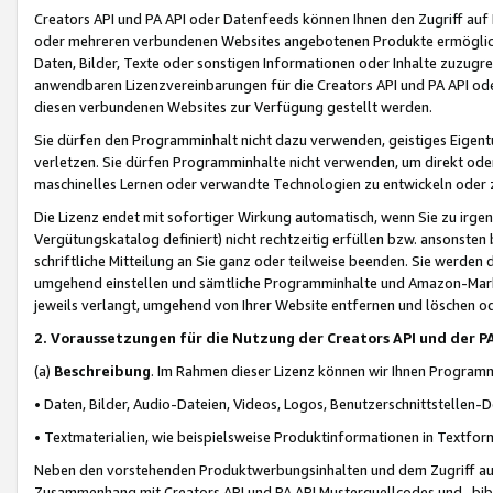
Creators API und PA API oder Datenfeeds können Ihnen den Zugriff auf D
oder mehreren verbundenen Websites angebotenen Produkte ermögliche
Daten, Bilder, Texte oder sonstigen Informationen oder Inhalte zuzugre
anwendbaren Lizenzvereinbarungen für die Creators API und PA API od
diesen verbundenen Websites zur Verfügung gestellt werden.
Sie dürfen den Programminhalt nicht dazu verwenden, geistiges Eigent
verletzen. Sie dürfen Programminhalte nicht verwenden, um direkt ode
maschinelles Lernen oder verwandte Technologien zu entwickeln oder zu
Die Lizenz endet mit sofortiger Wirkung automatisch, wenn Sie zu irg
Vergütungskatalog definiert) nicht rechtzeitig erfüllen bzw. ansonsten
schriftliche Mitteilung an Sie ganz oder teilweise beenden. Sie werden
umgehend einstellen und sämtliche Programminhalte und Amazon-Marke
jeweils verlangt, umgehend von Ihrer Website entfernen und löschen od
2. Voraussetzungen für die Nutzung der Creators API und der P
(a)
Beschreibung
. Im Rahmen dieser Lizenz können wir Ihnen Programmi
• Daten, Bilder, Audio-Dateien, Videos, Logos, Benutzerschnittstellen-
• Textmaterialien, wie beispielsweise Produktinformationen in Textfor
Neben den vorstehenden Produktwerbungsinhalten und dem Zugriff auf 
Zusammenhang mit Creators API und PA API Musterquellcodes und -bibli