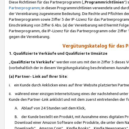
Diese Richtlinien für das Partnerprogramm („
Programmrichtlinien
“)
Partnerprogramm
; in diesen Programmrichtlinien verwendete und durch
der Vereinbarung zugewiesene Bedeutung. Die Rechte und Pflichten de
Partnerprogramm sowie Ziffer 3 der IP-Lizenz für das Partnerprogram
Einschränkung von Ziffer 6 Abs. (a) der Vereinbarung wird hiermit Fol
Partnerprogramm, die IP-Lizenz für das Partnerprogramm oder Ziffer 1
gegen die Vereinbarung.
Vergütungskatalog für das 
1. Qualifizierte Verkäufe und Qualifizierte Umsätze
„
Qualifizierte Verkäufe
“ werden von uns mit den in Ziffer 3 diese
(vorbehaltlich der in diesem Vergütungskatalog beschriebenen Ausnah
(a) Partner- Link auf Ihrer Site
:
i. ein Kunde durch Anklicken eines auf Ihrer Website platzierten Part
ii. während einer einzigen Internetsitzung eines der nachstehend unter (i)
Kunde den Partner-Link anklickt und mit dem zuerst eintretenden der f
A. Ablauf von 24 Stunden seit dem Klick,
B. der Kunde bestellt ein Produkt, mit Ausnahme eines digitalen P
Download einer Amazon Software oder Produkte, die unter dem N
Downloads“, „Amazon Coin“, „Kindle Books“, „Kindle Newspapers“, „