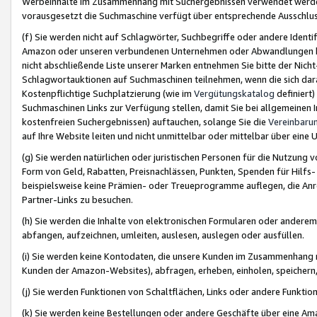
Werbeinhalte im Zusammenhang mit Suchergebnissen verwendet werden,
vorausgesetzt die Suchmaschine verfügt über entsprechende Ausschlu
(f) Sie werden nicht auf Schlagwörter, Suchbegriffe oder andere Ident
Amazon oder unseren verbundenen Unternehmen oder Abwandlungen bzw
nicht abschließende Liste unserer Marken entnehmen Sie bitte der Nich
Schlagwortauktionen auf Suchmaschinen teilnehmen, wenn die sich da
Kostenpflichtige Suchplatzierung (wie im
Vergütungskatalog
definiert
Suchmaschinen Links zur Verfügung stellen, damit Sie bei allgemeinen I
kostenfreien Suchergebnissen) auftauchen, solange Sie die
Vereinbaru
auf Ihre Website leiten und nicht unmittelbar oder mittelbar über eine
(g) Sie werden natürlichen oder juristischen Personen für die Nutzung 
Form von Geld, Rabatten, Preisnachlässen, Punkten, Spenden für Hilfs
beispielsweise keine Prämien- oder Treueprogramme auflegen, die Anrei
Partner-Links zu besuchen.
(h) Sie werden die Inhalte von elektronischen Formularen oder anderem M
abfangen, aufzeichnen, umleiten, auslesen, auslegen oder ausfüllen.
(i) Sie werden keine Kontodaten, die unsere Kunden im Zusammenhang 
Kunden der Amazon-Websites), abfragen, erheben, einholen, speichern,
(j) Sie werden Funktionen von Schaltflächen, Links oder andere Funkti
(k) Sie werden keine Bestellungen oder andere Geschäfte über eine Ama