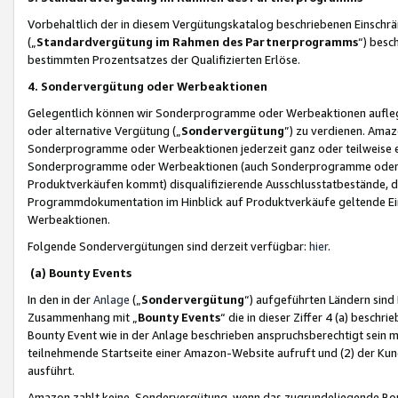
Vorbehaltlich der in diesem Vergütungskatalog beschriebenen Einschr
(„
Standardvergütung im Rahmen des Partnerprogramms
“) besc
bestimmten Prozentsatzes der Qualifizierten Erlöse.
4. Sondervergütung oder Werbeaktionen
Gelegentlich können wir Sonderprogramme oder Werbeaktionen auflegen,
oder alternative Vergütung („
Sondervergütung
”) zu verdienen. Amazo
Sonderprogramme oder Werbeaktionen jederzeit ganz oder teilweise einz
Sonderprogramme oder Werbeaktionen (auch Sonderprogramme oder We
Produktverkäufen kommt) disqualifizierende Ausschlusstatbestände, di
Programmdokumentation im Hinblick auf Produktverkäufe geltende E
Werbeaktionen.
Folgende Sondervergütungen sind derzeit verfügbar:
hier
.
(a) Bounty Events
In den in der
Anlage
(„
Sondervergütung
“) aufgeführten Ländern sind
Zusammenhang mit „
Bounty Events
“ die in dieser Ziffer 4 (a) besch
Bounty Event wie in der Anlage beschrieben anspruchsberechtigt sein mu
teilnehmende Startseite einer Amazon-Website aufruft und (2) der Kun
ausführt.
Amazon zahlt keine Sondervergütung, wenn das zugrundeliegende Boun