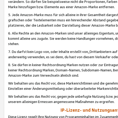
verändern. So dürfen Sie beispielsweise nicht die Proportionen, Farb
Marke hinzufügen bzw. Elemente aus einer Amazon-Marke entfernen.
5. Jede Amazon-Marke muss für sich alleine in ihrer Gesamtheit darge
grafischen oder Textelementen muss ein hinreichender Abstand gegebe
platzieren, der die Lesbarkeit oder Darstellung dieser Amazon-Marke b
6. Alle Rechte an den Amazon-Marken sind unser alleiniges Eigentum, 
kommt alleine uns zugute. Sie werden keine Handlungen vornehmen, 
stehen.
7. Du darfst kein Logo von, oder Inhalte erstellt von,
Drittanbietern au
anderweitig verwenden, es sei denn, du hast von diesem Verkäufer oder
8. Sie dürfen in keiner Rechtsordnung Marken nutzen oder zur Eintragu
keiner Rechtsordnung Marken, Domain-Namen, Subdomain-Namen, Benu
Amazon-Marke zum Verwechseln ähnlich sind.
Wir behalten uns das Recht vor, diese Markenrichtlinien und die gene
Einstellen einer Änderungsmitteilung oder überarbeiteter Markenricht
Wir behalten uns das Recht vor, gegen jede unbefugte Nutzung bzw. jede 
unserem alleinigen Ermessen angemessene Maßnahmen zu ergreifen.
IP-Lizenz- und Nutzungsan
Diese Lizenz regelt Ihre Nutzung von Programminhalten im Zusammen