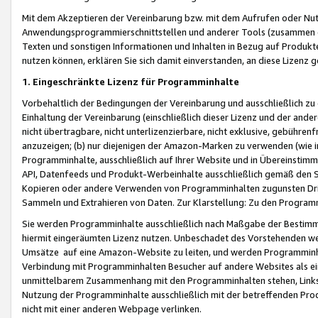
Mit dem Akzeptieren der Vereinbarung bzw. mit dem Aufrufen oder Nutz
Anwendungsprogrammierschnittstellen und anderer Tools (zusammen die
Texten und sonstigen Informationen und Inhalten in Bezug auf Produkte
nutzen können, erklären Sie sich damit einverstanden, an diese Lizenz 
1. Eingeschränkte Lizenz für Programminhalte
Vorbehaltlich der Bedingungen der Vereinbarung und ausschließlich z
Einhaltung der Vereinbarung (einschließlich dieser Lizenz und der ande
nicht übertragbare, nicht unterlizenzierbare, nicht exklusive, gebühren
anzuzeigen; (b) nur diejenigen der Amazon-Marken zu verwenden (wie in 
Programminhalte, ausschließlich auf Ihrer Website und in Übereinstimmu
API, Datenfeeds und Produkt-Werbeinhalte ausschließlich gemäß den Spe
Kopieren oder andere Verwenden von Programminhalten zugunsten Dri
Sammeln und Extrahieren von Daten. Zur Klarstellung: Zu den Program
Sie werden Programminhalte ausschließlich nach Maßgabe der Besti
hiermit eingeräumten Lizenz nutzen. Unbeschadet des Vorstehenden we
Umsätze auf eine Amazon-Website zu leiten, und werden Programminhal
Verbindung mit Programminhalten Besucher auf andere Websites als ein
unmittelbarem Zusammenhang mit den Programminhalten stehen, Links z
Nutzung der Programminhalte ausschließlich mit der betreffenden Pr
nicht mit einer anderen Webpage verlinken.