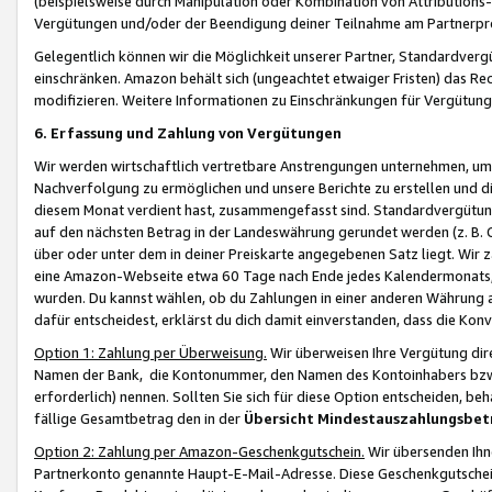
(beispielsweise durch Manipulation oder Kombination von Attributions-
Vergütungen und/oder der Beendigung deiner Teilnahme am Partnerp
Gelegentlich können wir die Möglichkeit unserer Partner, Standardv
einschränken. Amazon behält sich (ungeachtet etwaiger Fristen) das Re
modifizieren. Weitere Informationen zu Einschränkungen für Vergütung
6. Erfassung und Zahlung von Vergütungen
Wir werden wirtschaftlich vertretbare Anstrengungen unternehmen, um 
Nachverfolgung zu ermöglichen und unsere Berichte zu erstellen und di
diesem Monat verdient hast, zusammengefasst sind. Standardvergütung
auf den nächsten Betrag in der Landeswährung gerundet werden (z. B. C
über oder unter dem in deiner Preiskarte angegebenen Satz liegt. Wir
eine Amazon-Webseite etwa 60 Tage nach Ende jedes Kalendermonats, i
wurden. Du kannst wählen, ob du Zahlungen in einer anderen Währung
dafür entscheidest, erklärst du dich damit einverstanden, dass die K
Option 1: Zahlung per Überweisung.
Wir überweisen Ihre Vergütung dir
Namen der Bank, die Kontonummer, den Namen des Kontoinhabers bzw. a
erforderlich) nennen. Sollten Sie sich für diese Option entscheiden, be
fällige Gesamtbetrag den in der
Übersicht Mindestauszahlungsbet
Option 2: Zahlung per Amazon-Geschenkgutschein.
Wir übersenden Ihne
Partnerkonto genannte Haupt-E-Mail-Adresse. Diese Geschenkgutschei