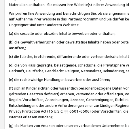
Materialien enthalten. Sie müssen Ihre Website(s) in Ihrer Anwendung ide
Wir prüfen Ihre Anwendung und benachrichtigen Sie, ob sie angenommen
auf Aufnahme Ihrer Website in das Partnerprogramm und Sie dürfen kei
Ungeeignet sind unter anderem Websites:
(a) die sexuelle oder obszöne Inhalte bewerben oder enthalten;
(b) die Gewalt verherrlichen oder gewalttätige Inhalte haben oder pot
anstiften,;
(c) die falsche, irreführende, diffamierende oder verleumderische Inha
(d) die von Hass geprägte, belästigende, schädliche, die Privatsphäre v
Herkunft, Hautfarbe, Geschlecht, Religion, Nationalität, Behinderung, 
(e) die rechtswidrige Handlungen bewerben oder ausführen;
(f) sich an Kinder richten oder wissentlich personenbezogene Daten vo
geltenden Gesetzen definiert) erheben, verwenden oder offenlegen, Vo
Regeln, Vorschriften, Anordnungen, Lizenzen, Genehmigungen, Richtlini
Entscheidungen oder andere Anforderungen einer zuständigen Regierung
Privacy Protection Act (15 U.S.C. §§ 6501-6506) oder Vorschriften, di
Internet erlassen wurden);
(g) die Marken von Amazon oder unseren verbundenen Unternehmen b