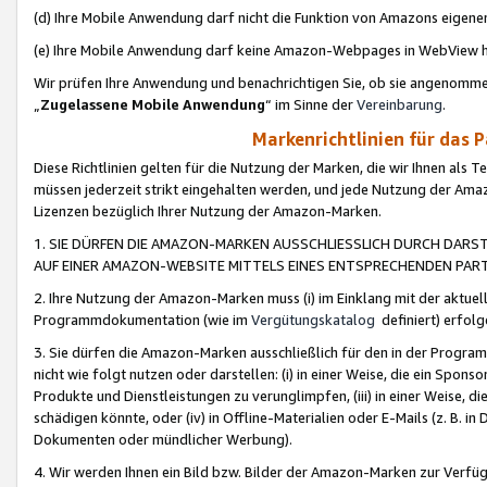
(d) Ihre Mobile Anwendung darf nicht die Funktion von Amazons eige
(e) Ihre Mobile Anwendung darf keine Amazon-Webpages in WebView 
Wir prüfen Ihre Anwendung und benachrichtigen Sie, ob sie angenomm
„
Zugelassene Mobile Anwendung
“ im Sinne der
Vereinbarung
.
Markenrichtlinien für das 
Diese Richtlinien gelten für die Nutzung der Marken, die wir Ihnen als 
müssen jederzeit strikt eingehalten werden, und jede Nutzung der Ama
Lizenzen bezüglich Ihrer Nutzung der Amazon-Marken.
1. SIE DÜRFEN DIE AMAZON-MARKEN AUSSCHLIESSLICH DURCH DARS
AUF EINER AMAZON-WEBSITE MITTELS EINES ENTSPRECHENDEN PART
2. Ihre Nutzung der Amazon-Marken muss (i) im Einklang mit der aktuells
Programmdokumentation (wie im
Vergütungskatalog
definiert) erfolg
3. Sie dürfen die Amazon-Marken ausschließlich für den in der Progr
nicht wie folgt nutzen oder darstellen: (i) in einer Weise, die ein Spo
Produkte und Dienstleistungen zu verunglimpfen, (iii) in einer Weise
schädigen könnte, oder (iv) in Offline-Materialien oder E-Mails (z. B.
Dokumenten oder mündlicher Werbung).
4. Wir werden Ihnen ein Bild bzw. Bilder der Amazon-Marken zur Verfüg