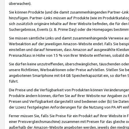
überwachen).
Sie können Produkte (und die damit zusammenhängenden Partner-Links)
hinzufügen. Partner-Links müssen auf Produkte (wie im Produktkatalog de
sich zusätzlich originäre Inhalte auf Ihrer Website befinden, die für 
Suchergebnisse, Events (z. B. Prime Day) oder die Homepages bestimmte
Sie müssen sämtliche Links und damit zusammenhängende Verweise auf z
Werbeaktion auf der jeweiligen Amazon-Website endet. Falls Sie beisp
einstellen und darauf hinweisen, dass Amazon auf ausgewählte Kleidun
Preisnachlass in Höhe von 15 % von Ihrer Website entfernen, sobald di
Sie dürfen keine unzutreffenden, überschwänglichen, täuschenden od
unsere Richtlinien, Werbeaktionen oder Preise aufstellen. Stellen Sie 
angebotenen Smartphone mit 64 GB Speicherkapazität ein, so dürfen S
führt.
Die Preise und die Verfügbarkeit von Produkten können Veränderungen 
Produkte ändern können, dürfen Sie auf Ihrer Website nur Angaben zu P
Preisen und Verfügbarkeit dargestellt sind bedienen oder (b) Sie Daten
der Lizenz festgelegten Anforderungen für die Nutzung von PA API einh
Ferner müssen Sie, falls Sie Preise für ein Produkt auf Ihrer Website in 
einer Preisvergleichsmaschine) zusammen mit Preisen für das gleiche o
außerhalb der Amazon-Website angeboten werden, jeweils den niedrigst