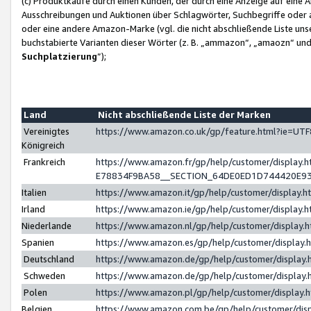
(c) Produktkäufe durch einen Kunden, der durch eine Anzeige auf eine 
Ausschreibungen und Auktionen über Schlagwörter, Suchbegriffe oder 
oder eine andere Amazon-Marke (vgl. die nicht abschließende Liste un
buchstabierte Varianten dieser Wörter (z. B. „ammazon“, „amaozn“ und „
Suchplatzierung
”);
Land
Nicht abschließende Liste der Marken
Vereinigtes
https://www.amazon.co.uk/gp/feature.html?ie=U
Königreich
Frankreich
https://www.amazon.fr/gp/help/customer/displa
E78834F9BA58__SECTION_64DE0ED1D744420E9
Italien
https://www.amazon.it/gp/help/customer/display
Irland
https://www.amazon.ie/gp/help/customer/displa
Niederlande
https://www.amazon.nl/gp/help/customer/display
Spanien
https://www.amazon.es/gp/help/customer/display
Deutschland
https://www.amazon.de/gp/help/customer/displa
Schweden
https://www.amazon.de/gp/help/customer/displa
Polen
https://www.amazon.pl/gp/help/customer/display
Belgien
https://www.amazon.com.be/gp/help/customer/d