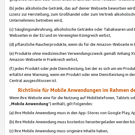
(b) jedes alkoholische Getränk, das auf deiner Webseite beworben wird
Lizenz zur Herstellung, zum Großhandel oder zum Vertrieb alkoholisch
Unternehmens betrieben wird,
(c) Säuglingsnahruhrung, alkoholische Getränke oder Tabakwaren und E
Webseiten in der EU und im Vereinigten Königreich wirbst,
(d) pflanzliche Raucherprodukte, wenn du für die Amazon-Webseite in B
(e) Produkte ohne medizinischen Verwendungszweck gemäß Anhang XVI 
Amazon-Webseite in Frankreich wirbst,
(f) jedes Produkt oder jede Dienstleistung, bei der es sich um ein Prod
erhältst eine Warnung, wenn ein Produkt oder eine Dienstleistung in de
Central ausgeschlossen ist.
Richtlinie für Mobile Anwendungen im Rahmen de
Wenn Ihre Website eine für die Nutzung auf Mobiltelefonen, Tablets 
„
Mobile Anwendung
“) enthält, gilt Folgendes:
(a) Ihre Mobile Anwendung muss in den App-Stores von Google Play, A
(b) Ihre Mobile Anwendung muss kostenlos heruntergeladen werden könn
(c) Ihre Mobile Anwendung muss originäre Inhalte haben,