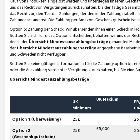
Kauf von Produkten eingelöst werden und unterliegen unseren Geschäf
uns das Recht vor, Vergütungen zurückzuhalten, bis der fällige Gesamt
das Recht vor, den Teil der Zahlungen, der den in der Zahlungstabelle 
Zahlungsart angibst. Die Zahlung per Amazon-Geschenkgutschein ist in
Option 3: Zahlung per Scheck.
Wir übersenden Ihnen einen Scheck in Höh
Sollten Sie sich für diese Option entscheiden, behalten wir uns das Rec
den in der
Übersicht Mindestauszahlungsbeträge
genannten Mindest
der
Übersicht Mindestauszahlungsbeträge
angegebene Bearbeitung
und Schweden nicht verfügbar.
Sollten Sie keine gültigen Informationen für die Zahlungsoption bereit
oder die Auszahlung verdienter Vergütung zurückhalten, bis Sie eine A
Übersicht Mindestauszahlungsbeträge
UK Maxium
UK
FR,
Minimum
un
Option 1 (Überweisung)
25£
25
£5,000
Option 2
25£
25
(Geschenkgutschein)