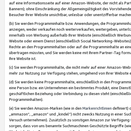
auf eine Informationsseite auf einer Amazon-Website, der nicht als Part
Bannern); ohne Einschränkung der Allgemeingültigkeit des Vorstehende
Besucher Ihrer Website unsichtbar, unlesbar oder unentzifferbar mache
(b) Sie werden Programminhalte bzw. Anwendungen, die Programminhalt
anzeigen, weder verkaufen noch weiterverkaufen, weitergeben, unterli
innerhalb von Werbung außerhalb Ihrer Website (einschließlich Werbun
Website oder einem Dienst (einschließlich Social Networking-Website
Rechte an den Programminhalten oder auf die Programminhalte an eine a
übertragen müssten, und Sie werden keine mit Ihrem Partner-Tag formati
Ihre Website ist.
(c) Sie werden Programminhalte, die nicht mehr auf einer Amazon-Websit
mehr zur Nutzung zur Verfügung stehen, umgehend von Ihrer Website e
(d) Sie werden keine Programminhalte, einschließlich in den Programmin
eine Person bzw. ein Unternehmen ein bestimmtes Produkt, eine Dienstle
geschäftlichen Beziehung oder Verbindung zu diesen steht (einschließli
Programminhalten).
(e) Sie werden Amazon-Marken (wie in den
Markenrichtlinien
definiert) 
„ammazon“, „amaozn“ und „kindel“) nicht zwecks Nutzung in einer Suc
Versuch unternehmen). Zusätzlich zu sonstigen Amazon zur Verfügung 
sorgen, dass von uns benannte Suchmaschinen Geschützte Begriffe (wie 