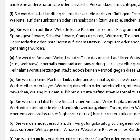
und keine andere natürliche oder juristische Person dazu ermächtigen, a
(l) Sie werden alle Handlungen unterlassen, die nach vernünftigem Erme
Website, auf der Funktionen oder Transaktionen (zum Beispiel suchen, s
(m) Sie werden auf Ihrer Website keine Partner-Links oder Programmin
Spionagesoftware, Schadsoftware, Computerviren, Würmern, Trojaner
Herunterladen oder Installieren auf einem Nutzer-Computer oder ande
genehmigt wurden.
(n) Sie werden Amazon-Websites oder Teile davon nicht auf Ihrer Websi
(z. B., WebView) innerhalb einer Mobilen Anwendung. Die Darstellung ein
Teilnahmevoraussetzungen stellt jedoch keinen Verstoß gegen diese Zif
(o) Sie werden keine Partner-Links oder andere Inhalte, die eine Am
Werbeseiten oder Layer-Werbung einstellen oder bereitstellen, mit Au
bewerben, die eng mit dem auf Ihrer Website befindlichen Material z
(p) Sie werden in Inhalte, die Sie auf einer Amazon-Website platzier
Werbediensten oder in einer Kundenbewertung, einem Forum, einem Wun
einer Amazon-Website verfügbaren Kontext) keine Partner-Links integr
(q) Sie werden nicht versuchen, den
Vergütungskatalog
zu umgehen oder
dass sich eine Webpage einer Amazon-Website im Browser eines Kunden 
(r) Sie werden nicht versuchen, Internetverkehr (Traffic) oder Vergü