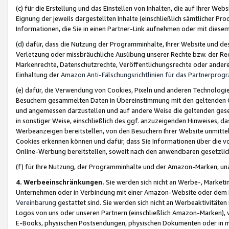
(c) für die Erstellung und das Einstellen von Inhalten, die auf Ihrer We
Eignung der jeweils dargestellten Inhalte (einschließlich sämtlicher 
Informationen, die Sie in einen Partner-Link aufnehmen oder mit diese
(d) dafür, dass die Nutzung der Programminhalte, Ihrer Website und des 
Verletzung oder missbräuchliche Ausübung unserer Rechte bzw. der Recht
Markenrechte, Datenschutzrechte, Veröffentlichungsrechte oder anderer
Einhaltung der
Amazon Anti-Fälschungsrichtlinien für das Partnerpro
(e) dafür, die Verwendung von Cookies, Pixeln und anderen Technologien
Besuchern gesammelten Daten in Übereinstimmung mit den geltenden Ge
und angemessen darzustellen und auf andere Weise die geltenden geset
in sonstiger Weise, einschließlich des ggf. anzuzeigenden Hinweises, d
Werbeanzeigen bereitstellen, von den Besuchern Ihrer Website unmitte
Cookies erkennen können und dafür, dass Sie Informationen über die v
Online-Werbung bereitstellen, soweit nach den anwendbaren gesetzlic
(f) für Ihre Nutzung, der Programminhalte und der Amazon-Marken, u
4. Werbeeinschränkungen.
Sie werden sich nicht an Werbe-, Market
Unternehmen oder in Verbindung mit einer Amazon-Website oder dem Pa
Vereinbarung
gestattet sind. Sie werden sich nicht an Werbeaktivitäten
Logos von uns oder unseren Partnern (einschließlich Amazon-Marken), 
E-Books, physischen Postsendungen, physischen Dokumenten oder in 