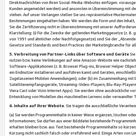
Direktnachrichten von Ihren Social-Media-Websites einfügen. vorausg
Kunden angemeldet werden) und ansonsten in Übereinstimmung mit der
stehen. Auf unser Verlangen stellen Sie uns repräsentative Mustermater
Bestimmungen eingehalten haben. Wir werden die Form und den Inhalt, di
Sie die Zertifizierung nicht in Übereinstimmung mit unserer Aufforderu
Klarstellung: (i) Für die Zwecke der geltenden Marketinggesetze (z. 
von 1991 und ähnlicher oder Nachfolgegesetze) sind Sie der „Absender“ j
Gesetze und Standards und Best Practices der Marketingbranche für 
5. Verbreitung von Partner-Links über Software und Geräte
Sie
nutzen bzw. keine Verlinkungen auf eine Amazon-Website wie nachsteh
Software-Applikationen (z. B. Browser Plug-ins, Browser Helper Objec
ein Endnutzer installieren und ausführen kann) und Geräten, einschlie
Zugelassenen Mobilen Anwendungen); oder (b) im Zusammenhang mit bzw.
Satellitenempfangsgeräte, Streaming-Video-Playern, Blu-Ray-Playern 
Viera Cast oder Vizio Internet Apps). Sie werden ohne ausdrückliche v
Entwicklung von Modellen des maschinellen Lernens oder verwandter 
6. Inhalte auf Ihrer Website
. Sie tragen die ausschließliche Verantwo
(a) Sie werden Programminhalte in keiner Weise ergänzen, löschen oder
Informationen; Sie dürfen aus einer Bilddatei bestehende Programminhal
erhalten bleiben bzw. aus Text bestehende Programminhalte so kürzen, 
Kürzung nicht sachlich falsch oder irreführend wird. Einige Arten von L