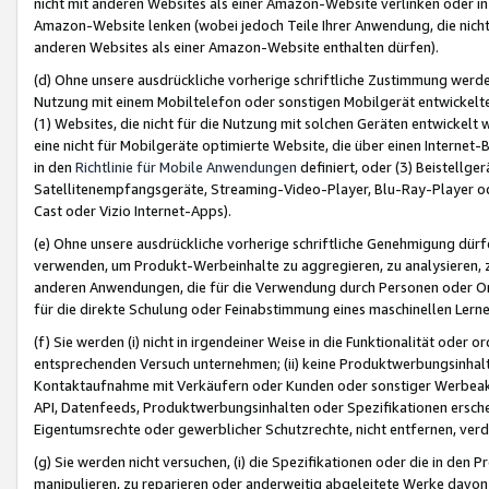
nicht mit anderen Websites als einer Amazon-Website verlinken oder i
Amazon-Website lenken (wobei jedoch Teile Ihrer Anwendung, die nich
anderen Websites als einer Amazon-Website enthalten dürfen).
(d) Ohne unsere ausdrückliche vorherige schriftliche Zustimmung werd
Nutzung mit einem Mobiltelefon oder sonstigen Mobilgerät entwickelt
(1) Websites, die nicht für die Nutzung mit solchen Geräten entwickelt
eine nicht für Mobilgeräte optimierte Website, die über einen Interne
in den
Richtlinie für Mobile Anwendungen
definiert, oder (3) Beistellge
Satellitenempfangsgeräte, Streaming-Video-Player, Blu-Ray-Player ode
Cast oder Vizio Internet-Apps).
(e) Ohne unsere ausdrückliche vorherige schriftliche Genehmigung dürfe
verwenden, um Produkt-Werbeinhalte zu aggregieren, zu analysieren, 
anderen Anwendungen, die für die Verwendung durch Personen oder Or
für die direkte Schulung oder Feinabstimmung eines maschinellen Lern
(f) Sie werden (i) nicht in irgendeiner Weise in die Funktionalität ode
entsprechenden Versuch unternehmen; (ii) keine Produktwerbungsinha
Kontaktaufnahme mit Verkäufern oder Kunden oder sonstiger Werbeaktiv
API, Datenfeeds, Produktwerbungsinhalten oder Spezifikationen erschei
Eigentumsrechte oder gewerblicher Schutzrechte, nicht entfernen, verd
(g) Sie werden nicht versuchen, (i) die Spezifikationen oder die in de
manipulieren, zu reparieren oder anderweitig abgeleitete Werke davon z