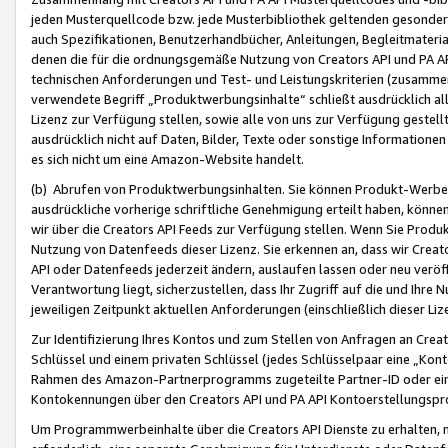
jeden Musterquellcode bzw. jede Musterbibliothek geltenden gesonder
auch Spezifikationen, Benutzerhandbücher, Anleitungen, Begleitmaterial
denen die für die ordnungsgemäße Nutzung von Creators API und PA A
technischen Anforderungen und Test- und Leistungskriterien (zusammen
verwendete Begriff „Produktwerbungsinhalte“ schließt ausdrücklich al
Lizenz zur Verfügung stellen, sowie alle von uns zur Verfügung gestel
ausdrücklich nicht auf Daten, Bilder, Texte oder sonstige Informatione
es sich nicht um eine Amazon-Website handelt.
(b) Abrufen von Produktwerbungsinhalten. Sie können Produkt-Werbein
ausdrückliche vorherige schriftliche Genehmigung erteilt haben, könn
wir über die Creators API Feeds zur Verfügung stellen. Wenn Sie Produk
Nutzung von Datenfeeds dieser Lizenz. Sie erkennen an, dass wir Creat
API oder Datenfeeds jederzeit ändern, auslaufen lassen oder neu veröffe
Verantwortung liegt, sicherzustellen, dass Ihr Zugriff auf die und Ihr
jeweiligen Zeitpunkt aktuellen Anforderungen (einschließlich dieser Liz
Zur Identifizierung Ihres Kontos und zum Stellen von Anfragen an Crea
Schlüssel und einem privaten Schlüssel (jedes Schlüsselpaar eine „Kon
Rahmen des Amazon-Partnerprogramms zugeteilte Partner-ID oder ein
Kontokennungen über den Creators API und PA API Kontoerstellungspro
Um Programmwerbeinhalte über die Creators API Dienste zu erhalten, m