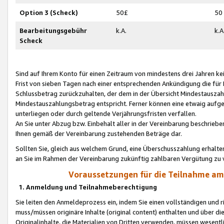
Option 3 (Scheck)
50£
50
Bearbeitungsgebühr
k.A.
k.A
Scheck
Sind auf Ihrem Konto für einen Zeitraum von mindestens drei Jahren kein
Frist von sieben Tagen nach einer entsprechenden Ankündigung die für
Schlussbetrag zurückzuhalten, der dem in der Übersicht Mindestausz
Mindestauszahlungsbetrag entspricht. Ferner können eine etwaig aufg
unterliegen oder durch geltende Verjährungsfristen verfallen.
An Sie unter Abzug bzw. Einbehalt aller in der Vereinbarung beschrieb
Ihnen gemäß der Vereinbarung zustehenden Beträge dar.
Sollten Sie, gleich aus welchem Grund, eine Überschusszahlung erhalte
an Sie im Rahmen der Vereinbarung zukünftig zahlbaren Vergütung zu 
Voraussetzungen für die Teilnahme a
1. Anmeldung und Teilnahmeberechtigung
Sie leiten den Anmeldeprozess ein, indem Sie einen vollständigen und 
muss/müssen originäre Inhalte (original content) enthalten und über d
Originalinhalte, die Materialien von Dritten verwenden, müssen wese