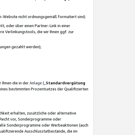
azon-Website nicht ordnungsgemäß formatiert sind;
, oder über einen Partner-Link in einer
e Verlinkungstools, die wir Ihnen ggf. zur
ütungen gezahlt werden);
 Ihnen die in der
Anlage
(„
Standardvergütung
ines bestimmten Prozentsatzes der Qualifizierten
eit erhalten, zusätzliche oder alternative
as Recht vor, Sonderprogramme oder
für alle Sonderprogramme oder Werbeaktionen (auch
lifizierende Ausschlusstatbestände, die im