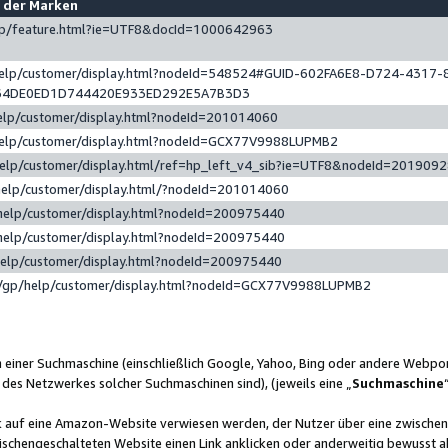
e der Marken
gp/feature.html?ie=UTF8&docId=1000642963
help/customer/display.html?nodeId=548524#GUID-602FA6E8-D724-4317-
64DE0ED1D744420E933ED292E5A7B3D3
elp/customer/display.html?nodeId=201014060
help/customer/display.html?nodeId=GCX77V9988LUPMB2
help/customer/display.html/ref=hp_left_v4_sib?ie=UTF8&nodeId=201909
help/customer/display.html/?nodeId=201014060
help/customer/display.html?nodeId=200975440
help/customer/display.html?nodeId=200975440
help/customer/display.html?nodeId=200975440
/gp/help/customer/display.html?nodeId=GCX77V9988LUPMB2
n einer Suchmaschine (einschließlich Google, Yahoo, Bing oder andere Webp
 des Netzwerkes solcher Suchmaschinen sind), (jeweils eine „
Suchmaschine
nk auf eine Amazon-Website verwiesen werden, der Nutzer über eine zwische
ischengeschalteten Website einen Link anklicken oder anderweitig bewusst a