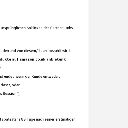
 ursprünglichen Anklicken des Partner-Links
laden und von diesem/dieser bezahlt wird
rodukte auf amazon.co.uk anbieten):
d
 und endet, wenn der Kunde entweder:
erlässt, oder
ls Session
“),
t spätestens 89 Tage nach seiner erstmaligen