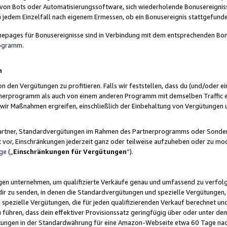
 von Bots oder Automatisierungssoftware, sich wiederholende Bonusereignisse
n jedem Einzelfall nach eigenem Ermessen, ob ein Bonusereignis stattgefund
epages für Bonusereignisse sind in Verbindung mit dem entsprechenden Bonu
rogramm
.
n
den Vergütungen zu profitieren. Falls wir feststellen, dass du (und/oder ein
erprogramm als auch von einem anderen Programm mit demselben Traffic ei
n wir Maßnahmen ergreifen, einschließlich der Einbehaltung von Vergütunge
r Partner, Standardvergütungen im Rahmen des Partnerprogramms oder Sonde
ht vor, Einschränkungen jederzeit ganz oder teilweise aufzuheben oder zu mod
ge
(„
Einschränkungen für Vergütungen
“).
ngen unternehmen, um qualifizierte Verkäufe genau und umfassend zu verfol
dir zu senden, in denen die Standardvergütungen und spezielle Vergütungen, 
pezielle Vergütungen, die für jeden qualifizierenden Verkauf berechnet un
 führen, dass dein effektiver Provisionssatz geringfügig über oder unter dem
ungen in der Standardwährung für eine Amazon-Webseite etwa 60 Tage nach