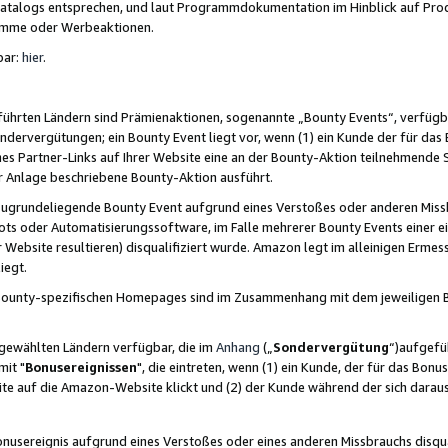
skatalogs entsprechen, und laut Programmdokumentation im Hinblick auf Pr
amme oder Werbeaktionen.
bar:
hier
.
führten Ländern sind Prämienaktionen, sogenannte „Bounty Events“, verfügb
Sondervergütungen; ein Bounty Event liegt vor, wenn (1) ein Kunde der für da
nes Partner-Links auf Ihrer Website eine an der Bounty-Aktion teilnehmende 
er Anlage beschriebene Bounty-Aktion ausführt.
ugrundeliegende Bounty Event aufgrund eines Verstoßes oder anderen Miss
ots oder Automatisierungssoftware, im Falle mehrerer Bounty Events einer e
r Website resultieren) disqualifiziert wurde. Amazon legt im alleinigen Ermess
iegt.
n Bounty-spezifischen Homepages sind im Zusammenhang mit dem jeweiligen
sgewählten Ländern verfügbar, die im
Anhang
(„
Sondervergütung
“)aufgefüh
it "
Bonusereignissen
", die eintreten, wenn (1) ein Kunde, der für das Bon
bsite auf die Amazon-Website klickt und (2) der Kunde während der sich dar
usereignis aufgrund eines Verstoßes oder eines anderen Missbrauchs disqua