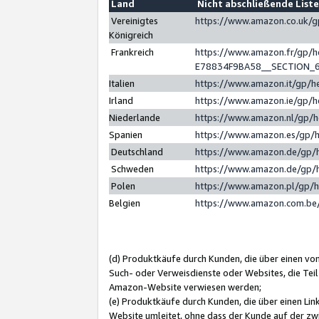
Land
Nicht abschließende List
Vereinigtes
https://www.amazon.co.uk/
Königreich
Frankreich
https://www.amazon.fr/gp/
E78834F9BA58__SECTION_
Italien
https://www.amazon.it/gp/h
Irland
https://www.amazon.ie/gp/
Niederlande
https://www.amazon.nl/gp/
Spanien
https://www.amazon.es/gp/
Deutschland
https://www.amazon.de/gp/
Schweden
https://www.amazon.de/gp/
Polen
https://www.amazon.pl/gp/
Belgien
https://www.amazon.com.be
(d) Produktkäufe durch Kunden, die über einen vo
Such- oder Verweisdienste oder Websites, die Teil
Amazon-Website verwiesen werden;
(e) Produktkäufe durch Kunden, die über einen Li
Website umleitet, ohne dass der Kunde auf der zw