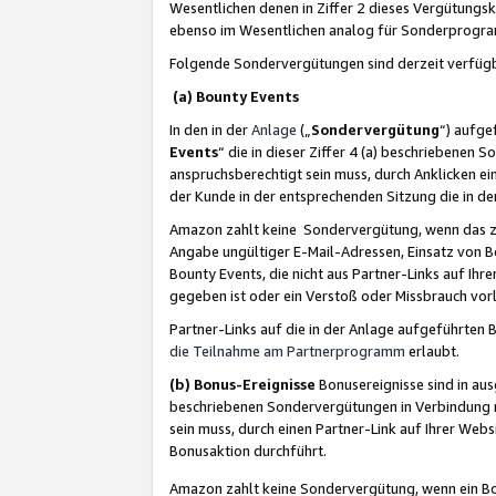
Wesentlichen denen in Ziffer 2 dieses Vergütung
ebenso im Wesentlichen analog für Sonderprogr
Folgende Sondervergütungen sind derzeit verfüg
(a) Bounty Events
In den in der
Anlage
(„
Sondervergütung
“) aufge
Events
“ die in dieser Ziffer 4 (a) beschriebenen 
anspruchsberechtigt sein muss, durch Anklicken ei
der Kunde in der entsprechenden Sitzung die in d
Amazon zahlt keine Sondervergütung, wenn das z
Angabe ungültiger E-Mail-Adressen, Einsatz von B
Bounty Events, die nicht aus Partner-Links auf Ihre
gegeben ist oder ein Verstoß oder Missbrauch vorl
Partner-Links auf die in der Anlage aufgeführte
die Teilnahme am Partnerprogramm
erlaubt.
(b) Bonus-Ereignisse
Bonusereignisse sind in au
beschriebenen Sondervergütungen in Verbindung m
sein muss, durch einen Partner-Link auf Ihrer We
Bonusaktion durchführt.
Amazon zahlt keine Sondervergütung, wenn ein Bon