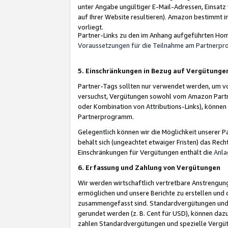
unter Angabe ungültiger E-Mail-Adressen, Einsatz
auf Ihrer Website resultieren). Amazon bestimmt i
vorliegt.
Partner-Links zu den im Anhang aufgeführten Hom
Voraussetzungen für die Teilnahme am Partnerp
5. Einschränkungen in Bezug auf Vergütunge
Partner-Tags sollten nur verwendet werden, um von 
versuchst, Vergütungen sowohl vom Amazon Partn
oder Kombination von Attributions-Links), könne
Partnerprogramm.
Gelegentlich können wir die Möglichkeit unsere
behält sich (ungeachtet etwaiger Fristen) das Rec
Einschränkungen für Vergütungen enthält die
Anla
6. Erfassung und Zahlung von Vergütungen
Wir werden wirtschaftlich vertretbare Anstrengu
ermöglichen und unsere Berichte zu erstellen und 
zusammengefasst sind. Standardvergütungen und s
gerundet werden (z. B. Cent für USD), können dazu
zahlen Standardvergütungen und spezielle Vergüt