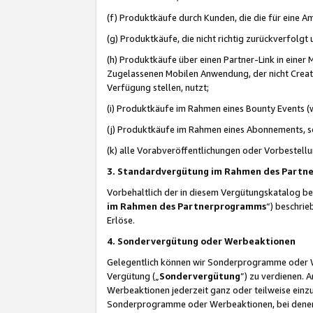
(f) Produktkäufe durch Kunden, die die für eine
(g) Produktkäufe, die nicht richtig zurückverfolg
(h) Produktkäufe über einen Partner-Link in einer
Zugelassenen Mobilen Anwendung, der nicht Creator
Verfügung stellen, nutzt;
(i) Produktkäufe im Rahmen eines Bounty Events (w
(j) Produktkäufe im Rahmen eines Abonnements, so
(k) alle Vorabveröffentlichungen oder Vorbestellu
3. Standardvergütung im Rahmen des Part
Vorbehaltlich der in diesem Vergütungskatalog b
im Rahmen des Partnerprogramms
“) beschri
Erlöse.
4. Sondervergütung oder Werbeaktionen
Gelegentlich können wir Sonderprogramme oder Wer
Vergütung („
Sondervergütung
”) zu verdienen. 
Werbeaktionen jederzeit ganz oder teilweise einz
Sonderprogramme oder Werbeaktionen, bei denen e