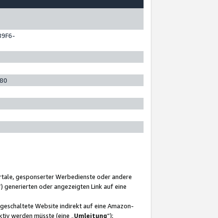
89F6-
280
ortale, gesponserter Werbedienste oder andere
“) generierten oder angezeigten Link auf eine
ngeschaltete Website indirekt auf eine Amazon-
ktiv werden müsste (eine „
Umleitung
“);