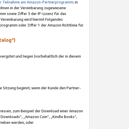
ur Teilnahme am Amazon-Partnerprogramm
; in
 ihnen in der Vereinbarung zugewiesene
m sowie Ziffer 3 der IP-Lizenz für das
 Vereinbarung wird hiermit Folgendes
programm oder Ziffer 1 der Amazon Richtlinie für
talog“)
ergütet und liegen (vorbehaltlich der in diesem
i die Sitzung beginnt, wenn der Kunde den Partner-
Ermessen, zum Beispiel der Download einer Amazon
 Downloads“, „Amazon Coin“, „Kindle Books“,
trieben werden, oder