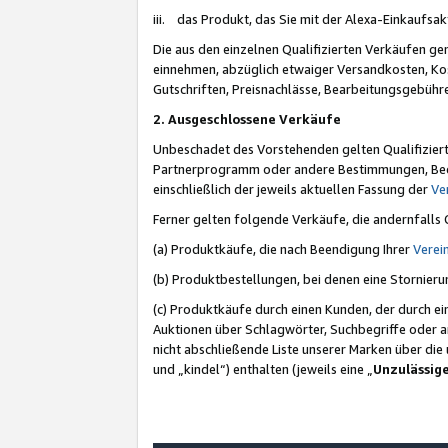
iii. das Produkt, das Sie mit der Alexa-Einkaufsa
Die aus den einzelnen Qualifizierten Verkäufen gen
einnehmen, abzüglich etwaiger Versandkosten, Ko
Gutschriften, Preisnachlässe, Bearbeitungsgebühr
2. Ausgeschlossene Verkäufe
Unbeschadet des Vorstehenden gelten Qualifiziert
Partnerprogramm oder andere Bestimmungen, Beding
einschließlich der jeweils aktuellen Fassung der
Ve
Ferner gelten folgende Verkäufe, die andernfalls
(a) Produktkäufe, die nach Beendigung Ihrer
Verei
(b) Produktbestellungen, bei denen eine Stornier
(c) Produktkäufe durch einen Kunden, der durch e
Auktionen über Schlagwörter, Suchbegriffe oder a
nicht abschließende Liste unserer Marken über di
und „kindel“) enthalten (jeweils eine „
Unzulässig