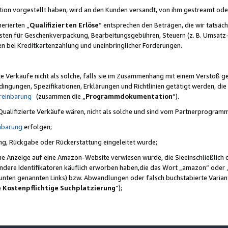
ktion vorgestellt haben, wird an den Kunden versandt, von ihm gestreamt od
erierten „
Qualifizierten Erlöse
“ entsprechen den Beträgen, die wir tatsäch
sten für Geschenkverpackung, Bearbeitungsgebühren, Steuern (z. B. Umsatz-
en bei Kreditkartenzahlung und uneinbringlicher Forderungen.
e Verkäufe nicht als solche, falls sie im Zusammenhang mit einem Verstoß 
ungen, Spezifikationen, Erklärungen und Richtlinien getätigt werden, die 
reinbarung
(zusammen die „
Programmdokumentation
“).
 Qualifizierte Verkäufe wären, nicht als solche und sind vom Partnerprogra
nbarung
erfolgen;
ung, Rückgabe oder Rückerstattung eingeleitet wurde;
ine Anzeige auf eine Amazon-Website verwiesen wurde, die Sieeinschließlich
ndere Identifikatoren käuflich erworben haben,die das Wort „amazon“ oder 
e unten genannten Links) bzw. Abwandlungen oder falsch buchstabierte Varia
e Kostenpflichtige Suchplatzierung
”);