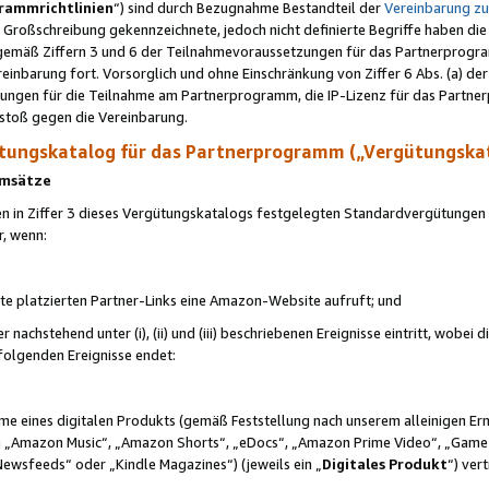
rammrichtlinien
“) sind durch Bezugnahme Bestandteil der
Vereinbarung z
Großschreibung gekennzeichnete, jedoch nicht definierte Begriffe haben die
 gemäß Ziffern 3 und 6 der Teilnahmevoraussetzungen für das Partnerprogram
nbarung fort. Vorsorglich und ohne Einschränkung von Ziffer 6 Abs. (a) der
ungen für die Teilnahme am Partnerprogramm, die IP-Lizenz für das Partner
rstoß gegen die Vereinbarung.
ungskatalog für das Partnerprogramm („Vergütungska
 Umsätze
n in Ziffer 3 dieses Vergütungskatalogs festgelegten Standardvergütungen v
r, wenn:
ite platzierten Partner-Links eine Amazon-Website aufruft; und
r nachstehend unter (i), (ii) und (iii) beschriebenen Ereignisse eintritt, wobe
 folgenden Ereignisse endet:
hme eines digitalen Produkts (gemäß Feststellung nach unserem alleinigen 
 „Amazon Music“, „Amazon Shorts“, „eDocs“, „Amazon Prime Video“, „Game
Newsfeeds“ oder „Kindle Magazines“) (jeweils ein „
Digitales Produkt
“) ver