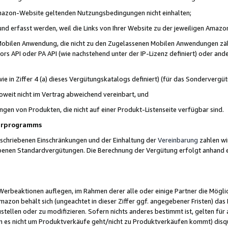
 Amazon-Website geltenden Nutzungsbedingungen nicht einhalten;
t und erfasst werden, weil die Links von Ihrer Website zu der jeweiligen Am
 Mobilen Anwendung, die nicht zu den Zugelassenen Mobilen Anwendungen zählt
s API oder PA API (wie nachstehend unter der IP-Lizenz definiert) oder ander
ie in Ziffer 4 (a) dieses Vergütungskatalogs definiert) (für das Sonderverg
weit nicht im Vertrag abweichend vereinbart, und
ngen von Produkten, die nicht auf einer Produkt-Listenseite verfügbar sind.
nerprogramms
eschriebenen Einschränkungen und der Einhaltung der
Vereinbarung
zahlen wir
ebenen Standardvergütungen. Die Berechnung der Vergütung erfolgt anhand e
beaktionen auflegen, im Rahmen derer alle oder einige Partner die Möglichk
Amazon behält sich (ungeachtet in dieser Ziffer ggf. angegebener Fristen) d
ustellen oder zu modifizieren. Sofern nichts anderes bestimmt ist, gelten 
s nicht um Produktverkäufe geht/nicht zu Produktverkäufen kommt) disqua