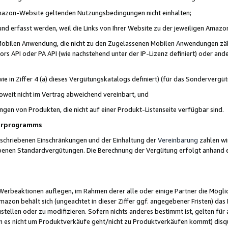
 Amazon-Website geltenden Nutzungsbedingungen nicht einhalten;
t und erfasst werden, weil die Links von Ihrer Website zu der jeweiligen Am
 Mobilen Anwendung, die nicht zu den Zugelassenen Mobilen Anwendungen zählt
s API oder PA API (wie nachstehend unter der IP-Lizenz definiert) oder ander
ie in Ziffer 4 (a) dieses Vergütungskatalogs definiert) (für das Sonderverg
weit nicht im Vertrag abweichend vereinbart, und
ngen von Produkten, die nicht auf einer Produkt-Listenseite verfügbar sind.
nerprogramms
eschriebenen Einschränkungen und der Einhaltung der
Vereinbarung
zahlen wir
ebenen Standardvergütungen. Die Berechnung der Vergütung erfolgt anhand e
beaktionen auflegen, im Rahmen derer alle oder einige Partner die Möglichk
Amazon behält sich (ungeachtet in dieser Ziffer ggf. angegebener Fristen) d
ustellen oder zu modifizieren. Sofern nichts anderes bestimmt ist, gelten 
s nicht um Produktverkäufe geht/nicht zu Produktverkäufen kommt) disqua