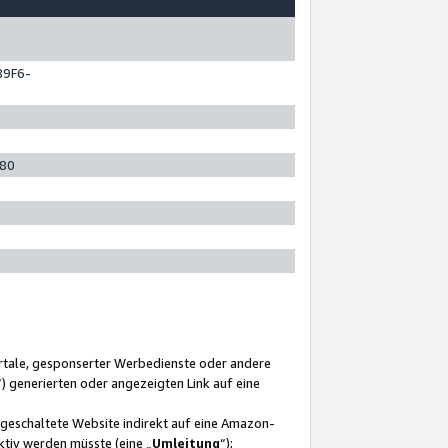
89F6-
280
ortale, gesponserter Werbedienste oder andere
“) generierten oder angezeigten Link auf eine
ngeschaltete Website indirekt auf eine Amazon-
ktiv werden müsste (eine „
Umleitung
“);