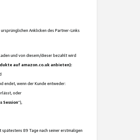
 ursprünglichen Anklicken des Partner-Links
laden und von diesem/dieser bezahlt wird
rodukte auf amazon.co.uk anbieten):
d
 und endet, wenn der Kunde entweder:
erlässt, oder
ls Session
“),
t spätestens 89 Tage nach seiner erstmaligen