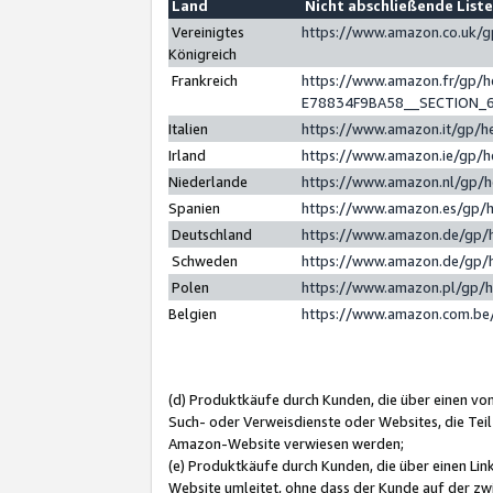
Land
Nicht abschließende List
Vereinigtes
https://www.amazon.co.uk/
Königreich
Frankreich
https://www.amazon.fr/gp/
E78834F9BA58__SECTION_
Italien
https://www.amazon.it/gp/h
Irland
https://www.amazon.ie/gp/
Niederlande
https://www.amazon.nl/gp/
Spanien
https://www.amazon.es/gp/
Deutschland
https://www.amazon.de/gp/
Schweden
https://www.amazon.de/gp/
Polen
https://www.amazon.pl/gp/
Belgien
https://www.amazon.com.be
(d) Produktkäufe durch Kunden, die über einen vo
Such- oder Verweisdienste oder Websites, die Teil
Amazon-Website verwiesen werden;
(e) Produktkäufe durch Kunden, die über einen Li
Website umleitet, ohne dass der Kunde auf der zw