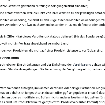
 Amazon-Website geltenden Nutzungsbedingungen nicht einhalten;
t und erfasst werden, weil die Links von Ihrer Website zu der jeweiligen Am
 Mobilen Anwendung, die nicht zu den Zugelassenen Mobilen Anwendungen zählt
s API oder PA API (wie nachstehend unter der IP-Lizenz definiert) oder ander
ie in Ziffer 4 (a) dieses Vergütungskatalogs definiert) (für das Sonderverg
weit nicht im Vertrag abweichend vereinbart, und
ngen von Produkten, die nicht auf einer Produkt-Listenseite verfügbar sind.
nerprogramms
eschriebenen Einschränkungen und der Einhaltung der
Vereinbarung
zahlen wir
ebenen Standardvergütungen. Die Berechnung der Vergütung erfolgt anhand e
beaktionen auflegen, im Rahmen derer alle oder einige Partner die Möglichk
Amazon behält sich (ungeachtet in dieser Ziffer ggf. angegebener Fristen) d
ustellen oder zu modifizieren. Sofern nichts anderes bestimmt ist, gelten 
s nicht um Produktverkäufe geht/nicht zu Produktverkäufen kommt) disqua