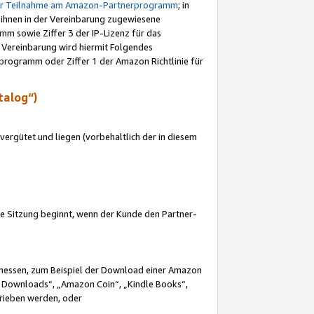
ur Teilnahme am Amazon-Partnerprogramm
; in
 ihnen in der Vereinbarung zugewiesene
m sowie Ziffer 3 der IP-Lizenz für das
 Vereinbarung wird hiermit Folgendes
programm oder Ziffer 1 der Amazon Richtlinie für
talog“)
ergütet und liegen (vorbehaltlich der in diesem
i die Sitzung beginnt, wenn der Kunde den Partner-
Ermessen, zum Beispiel der Download einer Amazon
 Downloads“, „Amazon Coin“, „Kindle Books“,
trieben werden, oder