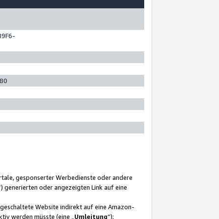
89F6-
280
ortale, gesponserter Werbedienste oder andere
“) generierten oder angezeigten Link auf eine
ngeschaltete Website indirekt auf eine Amazon-
ktiv werden müsste (eine „
Umleitung
“);