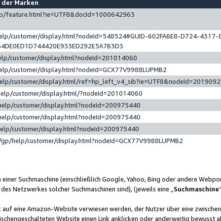
e der Marken
gp/feature.html?ie=UTF8&docId=1000642963
help/customer/display.html?nodeId=548524#GUID-602FA6E8-D724-4317-
64DE0ED1D744420E933ED292E5A7B3D3
elp/customer/display.html?nodeId=201014060
help/customer/display.html?nodeId=GCX77V9988LUPMB2
help/customer/display.html/ref=hp_left_v4_sib?ie=UTF8&nodeId=201909
help/customer/display.html/?nodeId=201014060
help/customer/display.html?nodeId=200975440
help/customer/display.html?nodeId=200975440
help/customer/display.html?nodeId=200975440
/gp/help/customer/display.html?nodeId=GCX77V9988LUPMB2
n einer Suchmaschine (einschließlich Google, Yahoo, Bing oder andere Webp
 des Netzwerkes solcher Suchmaschinen sind), (jeweils eine „
Suchmaschine
nk auf eine Amazon-Website verwiesen werden, der Nutzer über eine zwische
ischengeschalteten Website einen Link anklicken oder anderweitig bewusst a