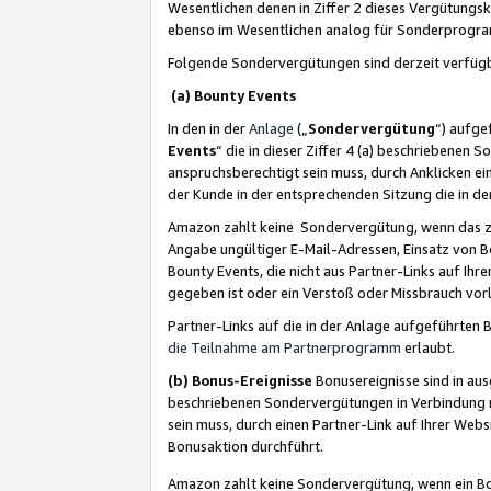
Wesentlichen denen in Ziffer 2 dieses Vergütung
ebenso im Wesentlichen analog für Sonderprogr
Folgende Sondervergütungen sind derzeit verfüg
(a) Bounty Events
In den in der
Anlage
(„
Sondervergütung
“) aufge
Events
“ die in dieser Ziffer 4 (a) beschriebenen 
anspruchsberechtigt sein muss, durch Anklicken ei
der Kunde in der entsprechenden Sitzung die in d
Amazon zahlt keine Sondervergütung, wenn das z
Angabe ungültiger E-Mail-Adressen, Einsatz von B
Bounty Events, die nicht aus Partner-Links auf Ihre
gegeben ist oder ein Verstoß oder Missbrauch vorl
Partner-Links auf die in der Anlage aufgeführte
die Teilnahme am Partnerprogramm
erlaubt.
(b) Bonus-Ereignisse
Bonusereignisse sind in au
beschriebenen Sondervergütungen in Verbindung m
sein muss, durch einen Partner-Link auf Ihrer We
Bonusaktion durchführt.
Amazon zahlt keine Sondervergütung, wenn ein Bon