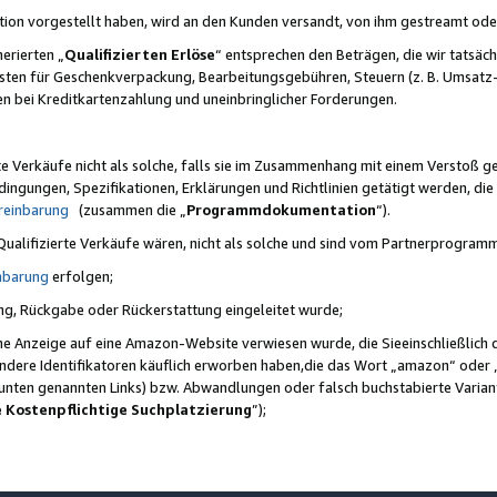
ktion vorgestellt haben, wird an den Kunden versandt, von ihm gestreamt od
erierten „
Qualifizierten Erlöse
“ entsprechen den Beträgen, die wir tatsäch
sten für Geschenkverpackung, Bearbeitungsgebühren, Steuern (z. B. Umsatz-
en bei Kreditkartenzahlung und uneinbringlicher Forderungen.
e Verkäufe nicht als solche, falls sie im Zusammenhang mit einem Verstoß 
ungen, Spezifikationen, Erklärungen und Richtlinien getätigt werden, die 
reinbarung
(zusammen die „
Programmdokumentation
“).
 Qualifizierte Verkäufe wären, nicht als solche und sind vom Partnerprogra
nbarung
erfolgen;
ung, Rückgabe oder Rückerstattung eingeleitet wurde;
ine Anzeige auf eine Amazon-Website verwiesen wurde, die Sieeinschließlich
ndere Identifikatoren käuflich erworben haben,die das Wort „amazon“ oder 
e unten genannten Links) bzw. Abwandlungen oder falsch buchstabierte Varia
e Kostenpflichtige Suchplatzierung
”);