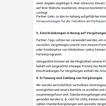
unter Angabe ungültiger E-Mail-Adressen, Einsatz
auf Ihrer Website resultieren). Amazon bestimmt i
vorliegt.
Partner-Links zu den im Anhang aufgeführten Hom
Voraussetzungen für die Teilnahme am Partnerp
5. Einschränkungen in Bezug auf Vergütunge
Partner-Tags sollten nur verwendet werden, um von 
versuchst, Vergütungen sowohl vom Amazon Partn
oder Kombination von Attributions-Links), könne
Partnerprogramm.
Gelegentlich können wir die Möglichkeit unsere
behält sich (ungeachtet etwaiger Fristen) das Rec
Einschränkungen für Vergütungen enthält die
Anla
6. Erfassung und Zahlung von Vergütungen
Wir werden wirtschaftlich vertretbare Anstrengu
ermöglichen und unsere Berichte zu erstellen und 
zusammengefasst sind. Standardvergütungen und s
gerundet werden (z. B. Cent für USD), können dazu
zahlen Standardvergütungen und spezielle Vergüt