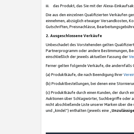
iii. das Produkt, das Sie mit der Alexa-Einkaufsa
Die aus den einzelnen Qualifizierten Verkäufen gen
einnehmen, abzüglich etwaiger Versandkosten, Ko
Gutschriften, Preisnachlässe, Bearbeitungsgebühr
2. Ausgeschlossene Verkäufe
Unbeschadet des Vorstehenden gelten Qualifiziert
Partnerprogramm oder andere Bestimmungen, Beding
einschließlich der jeweils aktuellen Fassung der
Ve
Ferner gelten folgende Verkäufe, die andernfalls
(a) Produktkäufe, die nach Beendigung Ihrer
Verei
(b) Produktbestellungen, bei denen eine Stornier
(c) Produktkäufe durch einen Kunden, der durch e
Auktionen über Schlagwörter, Suchbegriffe oder a
nicht abschließende Liste unserer Marken über di
und „kindel“) enthalten (jeweils eine „
Unzulässig