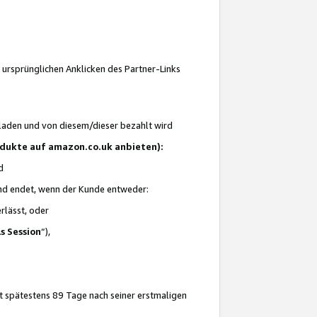
 ursprünglichen Anklicken des Partner-Links
laden und von diesem/dieser bezahlt wird
rodukte auf amazon.co.uk anbieten):
d
 und endet, wenn der Kunde entweder:
erlässt, oder
ls Session
“),
t spätestens 89 Tage nach seiner erstmaligen