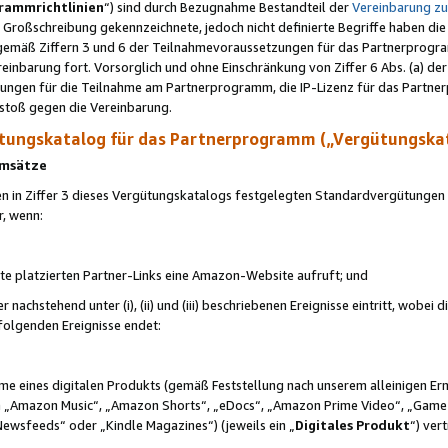
rammrichtlinien
“) sind durch Bezugnahme Bestandteil der
Vereinbarung z
Großschreibung gekennzeichnete, jedoch nicht definierte Begriffe haben die
 gemäß Ziffern 3 und 6 der Teilnahmevoraussetzungen für das Partnerprogram
nbarung fort. Vorsorglich und ohne Einschränkung von Ziffer 6 Abs. (a) der
ungen für die Teilnahme am Partnerprogramm, die IP-Lizenz für das Partner
rstoß gegen die Vereinbarung.
ungskatalog für das Partnerprogramm („Vergütungska
 Umsätze
n in Ziffer 3 dieses Vergütungskatalogs festgelegten Standardvergütungen v
r, wenn:
ite platzierten Partner-Links eine Amazon-Website aufruft; und
r nachstehend unter (i), (ii) und (iii) beschriebenen Ereignisse eintritt, wobe
 folgenden Ereignisse endet:
hme eines digitalen Produkts (gemäß Feststellung nach unserem alleinigen 
 „Amazon Music“, „Amazon Shorts“, „eDocs“, „Amazon Prime Video“, „Game
Newsfeeds“ oder „Kindle Magazines“) (jeweils ein „
Digitales Produkt
“) ver