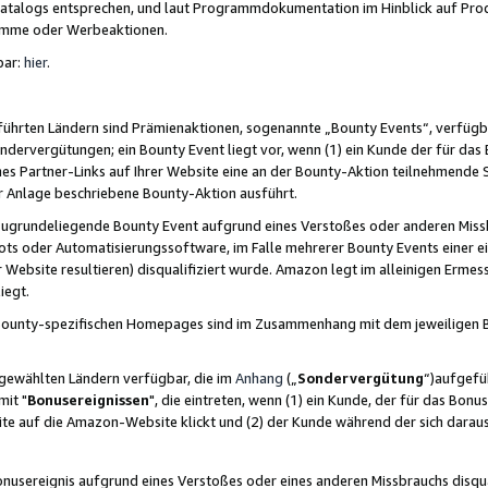
skatalogs entsprechen, und laut Programmdokumentation im Hinblick auf Pr
amme oder Werbeaktionen.
bar:
hier
.
führten Ländern sind Prämienaktionen, sogenannte „Bounty Events“, verfügb
Sondervergütungen; ein Bounty Event liegt vor, wenn (1) ein Kunde der für da
nes Partner-Links auf Ihrer Website eine an der Bounty-Aktion teilnehmende 
er Anlage beschriebene Bounty-Aktion ausführt.
ugrundeliegende Bounty Event aufgrund eines Verstoßes oder anderen Miss
ots oder Automatisierungssoftware, im Falle mehrerer Bounty Events einer e
r Website resultieren) disqualifiziert wurde. Amazon legt im alleinigen Ermess
iegt.
n Bounty-spezifischen Homepages sind im Zusammenhang mit dem jeweiligen
sgewählten Ländern verfügbar, die im
Anhang
(„
Sondervergütung
“)aufgefüh
it "
Bonusereignissen
", die eintreten, wenn (1) ein Kunde, der für das Bon
bsite auf die Amazon-Website klickt und (2) der Kunde während der sich dar
usereignis aufgrund eines Verstoßes oder eines anderen Missbrauchs disqua