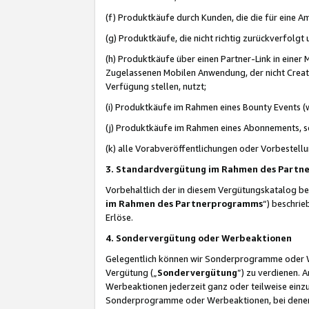
(f) Produktkäufe durch Kunden, die die für eine
(g) Produktkäufe, die nicht richtig zurückverfolg
(h) Produktkäufe über einen Partner-Link in einer
Zugelassenen Mobilen Anwendung, der nicht Creator
Verfügung stellen, nutzt;
(i) Produktkäufe im Rahmen eines Bounty Events (w
(j) Produktkäufe im Rahmen eines Abonnements, so
(k) alle Vorabveröffentlichungen oder Vorbestellu
3. Standardvergütung im Rahmen des Part
Vorbehaltlich der in diesem Vergütungskatalog b
im Rahmen des Partnerprogramms
“) beschri
Erlöse.
4. Sondervergütung oder Werbeaktionen
Gelegentlich können wir Sonderprogramme oder Wer
Vergütung („
Sondervergütung
”) zu verdienen. 
Werbeaktionen jederzeit ganz oder teilweise einz
Sonderprogramme oder Werbeaktionen, bei denen e