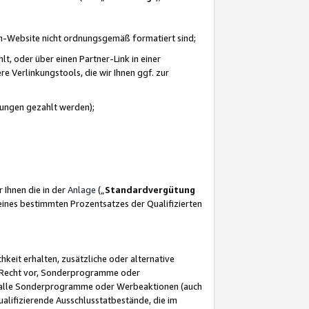
azon-Website nicht ordnungsgemäß formatiert sind;
, oder über einen Partner-Link in einer
e Verlinkungstools, die wir Ihnen ggf. zur
ütungen gezahlt werden);
 Ihnen die in der
Anlage
(„
Standardvergütung
ines bestimmten Prozentsatzes der Qualifizierten
eit erhalten, zusätzliche oder alternative
as Recht vor, Sonderprogramme oder
für alle Sonderprogramme oder Werbeaktionen (auch
lifizierende Ausschlusstatbestände, die im