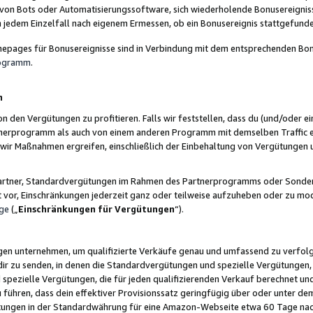
 von Bots oder Automatisierungssoftware, sich wiederholende Bonusereignisse
n jedem Einzelfall nach eigenem Ermessen, ob ein Bonusereignis stattgefund
epages für Bonusereignisse sind in Verbindung mit dem entsprechenden Bonu
rogramm
.
n
den Vergütungen zu profitieren. Falls wir feststellen, dass du (und/oder ein
erprogramm als auch von einem anderen Programm mit demselben Traffic ei
n wir Maßnahmen ergreifen, einschließlich der Einbehaltung von Vergütunge
r Partner, Standardvergütungen im Rahmen des Partnerprogramms oder Sonde
ht vor, Einschränkungen jederzeit ganz oder teilweise aufzuheben oder zu mod
ge
(„
Einschränkungen für Vergütungen
“).
ngen unternehmen, um qualifizierte Verkäufe genau und umfassend zu verfol
dir zu senden, in denen die Standardvergütungen und spezielle Vergütungen, 
pezielle Vergütungen, die für jeden qualifizierenden Verkauf berechnet un
 führen, dass dein effektiver Provisionssatz geringfügig über oder unter dem
ungen in der Standardwährung für eine Amazon-Webseite etwa 60 Tage nach