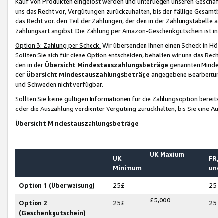
Kauf von Produkten eingelöst werden und unterliegen unseren Geschäf
uns das Recht vor, Vergütungen zurückzuhalten, bis der fällige Gesamt
das Recht vor, den Teil der Zahlungen, der den in der Zahlungstabelle 
Zahlungsart angibst. Die Zahlung per Amazon-Geschenkgutschein ist in
Option 3: Zahlung per Scheck.
Wir übersenden Ihnen einen Scheck in Höh
Sollten Sie sich für diese Option entscheiden, behalten wir uns das Rec
den in der
Übersicht Mindestauszahlungsbeträge
genannten Mindest
der
Übersicht Mindestauszahlungsbeträge
angegebene Bearbeitung
und Schweden nicht verfügbar.
Sollten Sie keine gültigen Informationen für die Zahlungsoption bereit
oder die Auszahlung verdienter Vergütung zurückhalten, bis Sie eine A
Übersicht Mindestauszahlungsbeträge
UK Maxium
UK
FR,
Minimum
un
Option 1 (Überweisung)
25£
25
£5,000
Option 2
25£
25
(Geschenkgutschein)