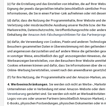
(c) für die Erstellung und das Einstellen von Inhalten, die auf Ihrer We
Eignung der jeweils dargestellten Inhalte (einschließlich sämtlicher 
Informationen, die Sie in einen Partner-Link aufnehmen oder mit diese
(d) dafür, dass die Nutzung der Programminhalte, Ihrer Website und des 
Verletzung oder missbräuchliche Ausübung unserer Rechte bzw. der Recht
Markenrechte, Datenschutzrechte, Veröffentlichungsrechte oder anderer
Einhaltung der
Amazon Anti-Fälschungsrichtlinien für das Partnerpro
(e) dafür, die Verwendung von Cookies, Pixeln und anderen Technologien
Besuchern gesammelten Daten in Übereinstimmung mit den geltenden Ge
und angemessen darzustellen und auf andere Weise die geltenden geset
in sonstiger Weise, einschließlich des ggf. anzuzeigenden Hinweises, d
Werbeanzeigen bereitstellen, von den Besuchern Ihrer Website unmitte
Cookies erkennen können und dafür, dass Sie Informationen über die v
Online-Werbung bereitstellen, soweit nach den anwendbaren gesetzlic
(f) für Ihre Nutzung, der Programminhalte und der Amazon-Marken, u
4. Werbeeinschränkungen.
Sie werden sich nicht an Werbe-, Market
Unternehmen oder in Verbindung mit einer Amazon-Website oder dem Pa
Vereinbarung
gestattet sind. Sie werden sich nicht an Werbeaktivitäten
Logos von uns oder unseren Partnern (einschließlich Amazon-Marken), 
E-Books, physischen Postsendungen, physischen Dokumenten oder in 