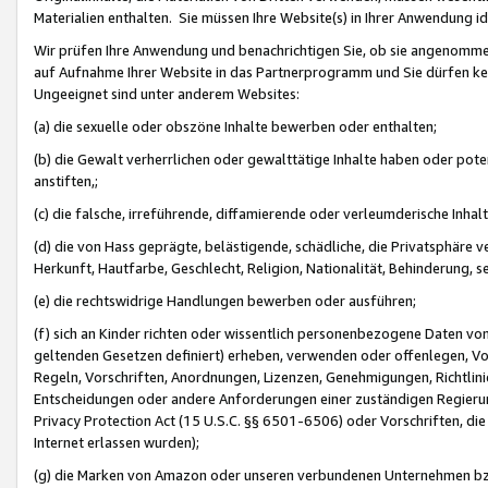
Materialien enthalten. Sie müssen Ihre Website(s) in Ihrer Anwendung ide
Wir prüfen Ihre Anwendung und benachrichtigen Sie, ob sie angenommen
auf Aufnahme Ihrer Website in das Partnerprogramm und Sie dürfen kei
Ungeeignet sind unter anderem Websites:
(a) die sexuelle oder obszöne Inhalte bewerben oder enthalten;
(b) die Gewalt verherrlichen oder gewalttätige Inhalte haben oder pot
anstiften,;
(c) die falsche, irreführende, diffamierende oder verleumderische Inha
(d) die von Hass geprägte, belästigende, schädliche, die Privatsphäre v
Herkunft, Hautfarbe, Geschlecht, Religion, Nationalität, Behinderung, 
(e) die rechtswidrige Handlungen bewerben oder ausführen;
(f) sich an Kinder richten oder wissentlich personenbezogene Daten vo
geltenden Gesetzen definiert) erheben, verwenden oder offenlegen, Vo
Regeln, Vorschriften, Anordnungen, Lizenzen, Genehmigungen, Richtlini
Entscheidungen oder andere Anforderungen einer zuständigen Regierung
Privacy Protection Act (15 U.S.C. §§ 6501-6506) oder Vorschriften, di
Internet erlassen wurden);
(g) die Marken von Amazon oder unseren verbundenen Unternehmen b