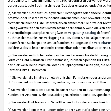
Werbeinhalte im Zusammenhang mit Suchergebnissen verwendet werden,
vorausgesetzt die Suchmaschine verfügt über entsprechende Ausschlu
(f) Sie werden nicht auf Schlagwörter, Suchbegriffe oder andere Ident
Amazon oder unseren verbundenen Unternehmen oder Abwandlungen bzw
nicht abschließende Liste unserer Marken entnehmen Sie bitte der Nich
Schlagwortauktionen auf Suchmaschinen teilnehmen, wenn die sich da
Kostenpflichtige Suchplatzierung (wie im
Vergütungskatalog
definiert
Suchmaschinen Links zur Verfügung stellen, damit Sie bei allgemeinen I
kostenfreien Suchergebnissen) auftauchen, solange Sie die
Vereinbaru
auf Ihre Website leiten und nicht unmittelbar oder mittelbar über eine
(g) Sie werden natürlichen oder juristischen Personen für die Nutzung 
Form von Geld, Rabatten, Preisnachlässen, Punkten, Spenden für Hilfs
beispielsweise keine Prämien- oder Treueprogramme auflegen, die Anrei
Partner-Links zu besuchen.
(h) Sie werden die Inhalte von elektronischen Formularen oder anderem M
abfangen, aufzeichnen, umleiten, auslesen, auslegen oder ausfüllen.
(i) Sie werden keine Kontodaten, die unsere Kunden im Zusammenhang 
Kunden der Amazon-Websites), abfragen, erheben, einholen, speichern,
(j) Sie werden Funktionen von Schaltflächen, Links oder andere Funkti
(k) Sie werden keine Bestellungen oder andere Geschäfte über eine Ama