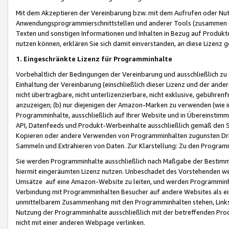
Mit dem Akzeptieren der Vereinbarung bzw. mit dem Aufrufen oder Nutz
Anwendungsprogrammierschnittstellen und anderer Tools (zusammen die
Texten und sonstigen Informationen und Inhalten in Bezug auf Produkte
nutzen können, erklären Sie sich damit einverstanden, an diese Lizenz 
1. Eingeschränkte Lizenz für Programminhalte
Vorbehaltlich der Bedingungen der Vereinbarung und ausschließlich z
Einhaltung der Vereinbarung (einschließlich dieser Lizenz und der ande
nicht übertragbare, nicht unterlizenzierbare, nicht exklusive, gebühren
anzuzeigen; (b) nur diejenigen der Amazon-Marken zu verwenden (wie in 
Programminhalte, ausschließlich auf Ihrer Website und in Übereinstimmu
API, Datenfeeds und Produkt-Werbeinhalte ausschließlich gemäß den Spe
Kopieren oder andere Verwenden von Programminhalten zugunsten Dri
Sammeln und Extrahieren von Daten. Zur Klarstellung: Zu den Program
Sie werden Programminhalte ausschließlich nach Maßgabe der Besti
hiermit eingeräumten Lizenz nutzen. Unbeschadet des Vorstehenden we
Umsätze auf eine Amazon-Website zu leiten, und werden Programminhal
Verbindung mit Programminhalten Besucher auf andere Websites als ein
unmittelbarem Zusammenhang mit den Programminhalten stehen, Links z
Nutzung der Programminhalte ausschließlich mit der betreffenden Pr
nicht mit einer anderen Webpage verlinken.