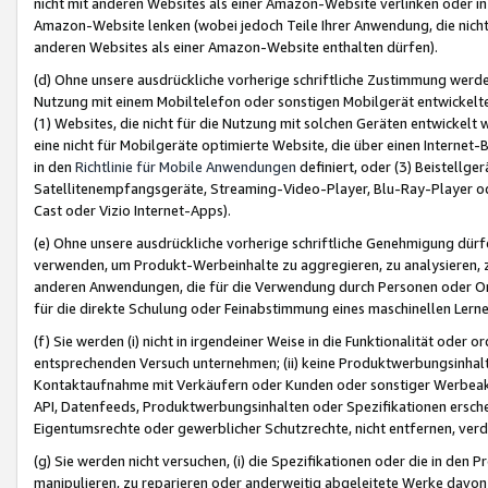
nicht mit anderen Websites als einer Amazon-Website verlinken oder i
Amazon-Website lenken (wobei jedoch Teile Ihrer Anwendung, die nich
anderen Websites als einer Amazon-Website enthalten dürfen).
(d) Ohne unsere ausdrückliche vorherige schriftliche Zustimmung werd
Nutzung mit einem Mobiltelefon oder sonstigen Mobilgerät entwickelt
(1) Websites, die nicht für die Nutzung mit solchen Geräten entwickelt
eine nicht für Mobilgeräte optimierte Website, die über einen Interne
in den
Richtlinie für Mobile Anwendungen
definiert, oder (3) Beistellge
Satellitenempfangsgeräte, Streaming-Video-Player, Blu-Ray-Player ode
Cast oder Vizio Internet-Apps).
(e) Ohne unsere ausdrückliche vorherige schriftliche Genehmigung dürfe
verwenden, um Produkt-Werbeinhalte zu aggregieren, zu analysieren, 
anderen Anwendungen, die für die Verwendung durch Personen oder Or
für die direkte Schulung oder Feinabstimmung eines maschinellen Lern
(f) Sie werden (i) nicht in irgendeiner Weise in die Funktionalität ode
entsprechenden Versuch unternehmen; (ii) keine Produktwerbungsinha
Kontaktaufnahme mit Verkäufern oder Kunden oder sonstiger Werbeaktiv
API, Datenfeeds, Produktwerbungsinhalten oder Spezifikationen erschei
Eigentumsrechte oder gewerblicher Schutzrechte, nicht entfernen, verd
(g) Sie werden nicht versuchen, (i) die Spezifikationen oder die in de
manipulieren, zu reparieren oder anderweitig abgeleitete Werke davon z