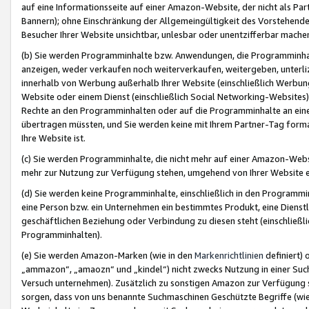
auf eine Informationsseite auf einer Amazon-Website, der nicht als Part
Bannern); ohne Einschränkung der Allgemeingültigkeit des Vorstehende
Besucher Ihrer Website unsichtbar, unlesbar oder unentzifferbar mache
(b) Sie werden Programminhalte bzw. Anwendungen, die Programminhalt
anzeigen, weder verkaufen noch weiterverkaufen, weitergeben, unterli
innerhalb von Werbung außerhalb Ihrer Website (einschließlich Werbun
Website oder einem Dienst (einschließlich Social Networking-Website
Rechte an den Programminhalten oder auf die Programminhalte an eine a
übertragen müssten, und Sie werden keine mit Ihrem Partner-Tag formati
Ihre Website ist.
(c) Sie werden Programminhalte, die nicht mehr auf einer Amazon-Websit
mehr zur Nutzung zur Verfügung stehen, umgehend von Ihrer Website e
(d) Sie werden keine Programminhalte, einschließlich in den Programmin
eine Person bzw. ein Unternehmen ein bestimmtes Produkt, eine Dienstle
geschäftlichen Beziehung oder Verbindung zu diesen steht (einschließli
Programminhalten).
(e) Sie werden Amazon-Marken (wie in den
Markenrichtlinien
definiert) 
„ammazon“, „amaozn“ und „kindel“) nicht zwecks Nutzung in einer Suc
Versuch unternehmen). Zusätzlich zu sonstigen Amazon zur Verfügung 
sorgen, dass von uns benannte Suchmaschinen Geschützte Begriffe (wie 