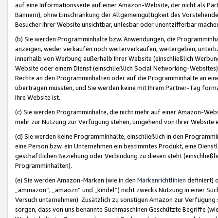
auf eine Informationsseite auf einer Amazon-Website, der nicht als Part
Bannern); ohne Einschränkung der Allgemeingültigkeit des Vorstehende
Besucher Ihrer Website unsichtbar, unlesbar oder unentzifferbar mache
(b) Sie werden Programminhalte bzw. Anwendungen, die Programminhalt
anzeigen, weder verkaufen noch weiterverkaufen, weitergeben, unterli
innerhalb von Werbung außerhalb Ihrer Website (einschließlich Werbun
Website oder einem Dienst (einschließlich Social Networking-Website
Rechte an den Programminhalten oder auf die Programminhalte an eine a
übertragen müssten, und Sie werden keine mit Ihrem Partner-Tag formati
Ihre Website ist.
(c) Sie werden Programminhalte, die nicht mehr auf einer Amazon-Websit
mehr zur Nutzung zur Verfügung stehen, umgehend von Ihrer Website e
(d) Sie werden keine Programminhalte, einschließlich in den Programmin
eine Person bzw. ein Unternehmen ein bestimmtes Produkt, eine Dienstle
geschäftlichen Beziehung oder Verbindung zu diesen steht (einschließli
Programminhalten).
(e) Sie werden Amazon-Marken (wie in den
Markenrichtlinien
definiert) 
„ammazon“, „amaozn“ und „kindel“) nicht zwecks Nutzung in einer Suc
Versuch unternehmen). Zusätzlich zu sonstigen Amazon zur Verfügung 
sorgen, dass von uns benannte Suchmaschinen Geschützte Begriffe (wie 