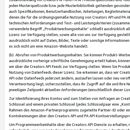
jeden Musterquellcode bzw. jede Musterbibliothek geltenden gesonder
auch Spezifikationen, Benutzerhandbücher, Anleitungen, Begleitmaterial
denen die für die ordnungsgemäße Nutzung von Creators API und PA A
technischen Anforderungen und Test- und Leistungskriterien (zusammen
verwendete Begriff „Produktwerbungsinhalte“ schließt ausdrücklich al
Lizenz zur Verfügung stellen, sowie alle von uns zur Verfügung gestel
ausdrücklich nicht auf Daten, Bilder, Texte oder sonstige Informatione
es sich nicht um eine Amazon-Website handelt.
(b) Abrufen von Produktwerbungsinhalten. Sie können Produkt-Werbein
ausdrückliche vorherige schriftliche Genehmigung erteilt haben, könn
wir über die Creators API Feeds zur Verfügung stellen. Wenn Sie Produk
Nutzung von Datenfeeds dieser Lizenz. Sie erkennen an, dass wir Creat
API oder Datenfeeds jederzeit ändern, auslaufen lassen oder neu veröffe
Verantwortung liegt, sicherzustellen, dass Ihr Zugriff auf die und Ihr
jeweiligen Zeitpunkt aktuellen Anforderungen (einschließlich dieser Liz
Zur Identifizierung Ihres Kontos und zum Stellen von Anfragen an Crea
Schlüssel und einem privaten Schlüssel (jedes Schlüsselpaar eine „Kon
Rahmen des Amazon-Partnerprogramms zugeteilte Partner-ID oder ein
Kontokennungen über den Creators API und PA API Kontoerstellungspro
Um Programmwerbeinhalte über die Creators API Dienste zu erhalten, m