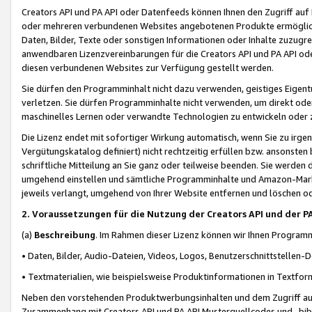
Creators API und PA API oder Datenfeeds können Ihnen den Zugriff auf D
oder mehreren verbundenen Websites angebotenen Produkte ermögliche
Daten, Bilder, Texte oder sonstigen Informationen oder Inhalte zuzugre
anwendbaren Lizenzvereinbarungen für die Creators API und PA API od
diesen verbundenen Websites zur Verfügung gestellt werden.
Sie dürfen den Programminhalt nicht dazu verwenden, geistiges Eigent
verletzen. Sie dürfen Programminhalte nicht verwenden, um direkt ode
maschinelles Lernen oder verwandte Technologien zu entwickeln oder zu
Die Lizenz endet mit sofortiger Wirkung automatisch, wenn Sie zu irg
Vergütungskatalog definiert) nicht rechtzeitig erfüllen bzw. ansonsten
schriftliche Mitteilung an Sie ganz oder teilweise beenden. Sie werden
umgehend einstellen und sämtliche Programminhalte und Amazon-Marke
jeweils verlangt, umgehend von Ihrer Website entfernen und löschen od
2. Voraussetzungen für die Nutzung der Creators API und der P
(a)
Beschreibung
. Im Rahmen dieser Lizenz können wir Ihnen Programmi
• Daten, Bilder, Audio-Dateien, Videos, Logos, Benutzerschnittstellen-
• Textmaterialien, wie beispielsweise Produktinformationen in Textfor
Neben den vorstehenden Produktwerbungsinhalten und dem Zugriff auf 
Zusammenhang mit Creators API und PA API Musterquellcodes und -bibli