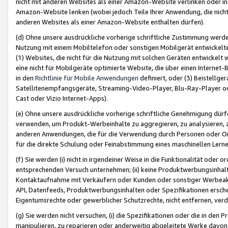
nicht mit anderen Websites als einer Amazon-Website verlinken oder i
Amazon-Website lenken (wobei jedoch Teile Ihrer Anwendung, die nich
anderen Websites als einer Amazon-Website enthalten dürfen).
(d) Ohne unsere ausdrückliche vorherige schriftliche Zustimmung werd
Nutzung mit einem Mobiltelefon oder sonstigen Mobilgerät entwickelt
(1) Websites, die nicht für die Nutzung mit solchen Geräten entwickelt
eine nicht für Mobilgeräte optimierte Website, die über einen Interne
in den
Richtlinie für Mobile Anwendungen
definiert, oder (3) Beistellge
Satellitenempfangsgeräte, Streaming-Video-Player, Blu-Ray-Player ode
Cast oder Vizio Internet-Apps).
(e) Ohne unsere ausdrückliche vorherige schriftliche Genehmigung dürfe
verwenden, um Produkt-Werbeinhalte zu aggregieren, zu analysieren, 
anderen Anwendungen, die für die Verwendung durch Personen oder Or
für die direkte Schulung oder Feinabstimmung eines maschinellen Lern
(f) Sie werden (i) nicht in irgendeiner Weise in die Funktionalität ode
entsprechenden Versuch unternehmen; (ii) keine Produktwerbungsinha
Kontaktaufnahme mit Verkäufern oder Kunden oder sonstiger Werbeaktiv
API, Datenfeeds, Produktwerbungsinhalten oder Spezifikationen erschei
Eigentumsrechte oder gewerblicher Schutzrechte, nicht entfernen, verd
(g) Sie werden nicht versuchen, (i) die Spezifikationen oder die in de
manipulieren, zu reparieren oder anderweitig abgeleitete Werke davon z