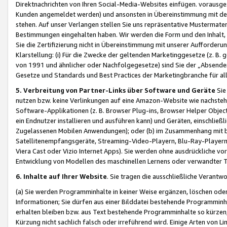
Direktnachrichten von Ihren Social-Media-Websites einfügen. vorausg
Kunden angemeldet werden) und ansonsten in Übereinstimmung mit der
stehen. Auf unser Verlangen stellen Sie uns repräsentative Mustermater
Bestimmungen eingehalten haben. Wir werden die Form und den Inhalt, di
Sie die Zertifizierung nicht in Übereinstimmung mit unserer Aufforderu
Klarstellung: (i) Für die Zwecke der geltenden Marketinggesetze (z. 
von 1991 und ähnlicher oder Nachfolgegesetze) sind Sie der „Absender“ j
Gesetze und Standards und Best Practices der Marketingbranche für 
5. Verbreitung von Partner-Links über Software und Geräte
Sie
nutzen bzw. keine Verlinkungen auf eine Amazon-Website wie nachsteh
Software-Applikationen (z. B. Browser Plug-ins, Browser Helper Objec
ein Endnutzer installieren und ausführen kann) und Geräten, einschlie
Zugelassenen Mobilen Anwendungen); oder (b) im Zusammenhang mit bzw.
Satellitenempfangsgeräte, Streaming-Video-Playern, Blu-Ray-Playern 
Viera Cast oder Vizio Internet Apps). Sie werden ohne ausdrückliche v
Entwicklung von Modellen des maschinellen Lernens oder verwandter 
6. Inhalte auf Ihrer Website
. Sie tragen die ausschließliche Verantwo
(a) Sie werden Programminhalte in keiner Weise ergänzen, löschen oder
Informationen; Sie dürfen aus einer Bilddatei bestehende Programminhal
erhalten bleiben bzw. aus Text bestehende Programminhalte so kürzen, 
Kürzung nicht sachlich falsch oder irreführend wird. Einige Arten von L