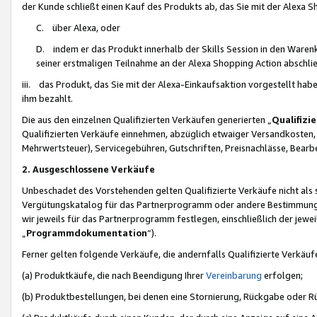
der Kunde schließt einen Kauf des Produkts ab, das Sie mit der Alexa 
C. über Alexa, oder
D. indem er das Produkt innerhalb der Skills Session in den Waren
seiner erstmaligen Teilnahme an der Alexa Shopping Action abschlie
iii. das Produkt, das Sie mit der Alexa-Einkaufsaktion vorgestellt ha
ihm bezahlt.
Die aus den einzelnen Qualifizierten Verkäufen generierten „
Qualifizi
Qualifizierten Verkäufe einnehmen, abzüglich etwaiger Versandkosten
Mehrwertsteuer), Servicegebühren, Gutschriften, Preisnachlässe, Bear
2. Ausgeschlossene Verkäufe
Unbeschadet des Vorstehenden gelten Qualifizierte Verkäufe nicht als
Vergütungskatalog für das Partnerprogramm oder andere Bestimmungen,
wir jeweils für das Partnerprogramm festlegen, einschließlich der jewe
„
Programmdokumentation
“).
Ferner gelten folgende Verkäufe, die andernfalls Qualifizierte Verkä
(a) Produktkäufe, die nach Beendigung Ihrer
Vereinbarung
erfolgen;
(b) Produktbestellungen, bei denen eine Stornierung, Rückgabe oder R