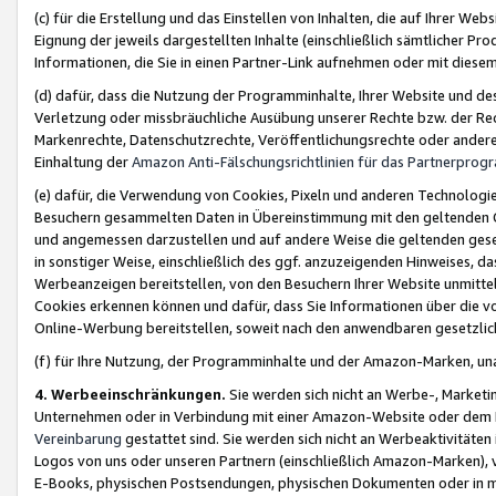
(c) für die Erstellung und das Einstellen von Inhalten, die auf Ihrer We
Eignung der jeweils dargestellten Inhalte (einschließlich sämtlicher 
Informationen, die Sie in einen Partner-Link aufnehmen oder mit diese
(d) dafür, dass die Nutzung der Programminhalte, Ihrer Website und des 
Verletzung oder missbräuchliche Ausübung unserer Rechte bzw. der Recht
Markenrechte, Datenschutzrechte, Veröffentlichungsrechte oder anderer
Einhaltung der
Amazon Anti-Fälschungsrichtlinien für das Partnerpro
(e) dafür, die Verwendung von Cookies, Pixeln und anderen Technologien
Besuchern gesammelten Daten in Übereinstimmung mit den geltenden Ge
und angemessen darzustellen und auf andere Weise die geltenden geset
in sonstiger Weise, einschließlich des ggf. anzuzeigenden Hinweises, d
Werbeanzeigen bereitstellen, von den Besuchern Ihrer Website unmitte
Cookies erkennen können und dafür, dass Sie Informationen über die v
Online-Werbung bereitstellen, soweit nach den anwendbaren gesetzlic
(f) für Ihre Nutzung, der Programminhalte und der Amazon-Marken, u
4. Werbeeinschränkungen.
Sie werden sich nicht an Werbe-, Market
Unternehmen oder in Verbindung mit einer Amazon-Website oder dem Pa
Vereinbarung
gestattet sind. Sie werden sich nicht an Werbeaktivitäten
Logos von uns oder unseren Partnern (einschließlich Amazon-Marken), 
E-Books, physischen Postsendungen, physischen Dokumenten oder in 