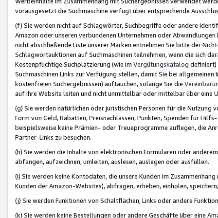
Werbeinhalte im Zusammenhang mit Suchergebnissen verwendet werden,
vorausgesetzt die Suchmaschine verfügt über entsprechende Ausschlu
(f) Sie werden nicht auf Schlagwörter, Suchbegriffe oder andere Ident
Amazon oder unseren verbundenen Unternehmen oder Abwandlungen bzw
nicht abschließende Liste unserer Marken entnehmen Sie bitte der Nich
Schlagwortauktionen auf Suchmaschinen teilnehmen, wenn die sich da
Kostenpflichtige Suchplatzierung (wie im
Vergütungskatalog
definiert
Suchmaschinen Links zur Verfügung stellen, damit Sie bei allgemeinen I
kostenfreien Suchergebnissen) auftauchen, solange Sie die
Vereinbaru
auf Ihre Website leiten und nicht unmittelbar oder mittelbar über eine
(g) Sie werden natürlichen oder juristischen Personen für die Nutzung 
Form von Geld, Rabatten, Preisnachlässen, Punkten, Spenden für Hilfs
beispielsweise keine Prämien- oder Treueprogramme auflegen, die Anrei
Partner-Links zu besuchen.
(h) Sie werden die Inhalte von elektronischen Formularen oder anderem M
abfangen, aufzeichnen, umleiten, auslesen, auslegen oder ausfüllen.
(i) Sie werden keine Kontodaten, die unsere Kunden im Zusammenhang 
Kunden der Amazon-Websites), abfragen, erheben, einholen, speichern,
(j) Sie werden Funktionen von Schaltflächen, Links oder andere Funkti
(k) Sie werden keine Bestellungen oder andere Geschäfte über eine Ama