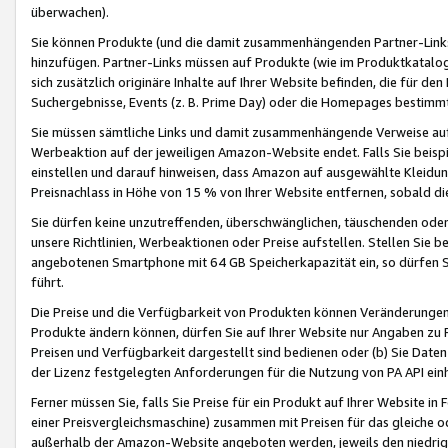
überwachen).
Sie können Produkte (und die damit zusammenhängenden Partner-Links)
hinzufügen. Partner-Links müssen auf Produkte (wie im Produktkatalog de
sich zusätzlich originäre Inhalte auf Ihrer Website befinden, die für 
Suchergebnisse, Events (z. B. Prime Day) oder die Homepages bestimmte
Sie müssen sämtliche Links und damit zusammenhängende Verweise auf z
Werbeaktion auf der jeweiligen Amazon-Website endet. Falls Sie beisp
einstellen und darauf hinweisen, dass Amazon auf ausgewählte Kleidun
Preisnachlass in Höhe von 15 % von Ihrer Website entfernen, sobald di
Sie dürfen keine unzutreffenden, überschwänglichen, täuschenden od
unsere Richtlinien, Werbeaktionen oder Preise aufstellen. Stellen Sie 
angebotenen Smartphone mit 64 GB Speicherkapazität ein, so dürfen S
führt.
Die Preise und die Verfügbarkeit von Produkten können Veränderungen 
Produkte ändern können, dürfen Sie auf Ihrer Website nur Angaben zu P
Preisen und Verfügbarkeit dargestellt sind bedienen oder (b) Sie Daten
der Lizenz festgelegten Anforderungen für die Nutzung von PA API einh
Ferner müssen Sie, falls Sie Preise für ein Produkt auf Ihrer Website in 
einer Preisvergleichsmaschine) zusammen mit Preisen für das gleiche o
außerhalb der Amazon-Website angeboten werden, jeweils den niedrigst