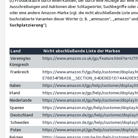
(c) Produktkäufe durch einen Kunden, der durch eine Anzeige auf eine 
Ausschreibungen und Auktionen über Schlagwörter, Suchbegriffe oder 
oder eine andere Amazon-Marke (vgl. die nicht abschließende Liste un
buchstabierte Varianten dieser Wörter (z. B. „ammazon“, „amaozn“ und „
Suchplatzierung
”);
Land
Nicht abschließende Liste der Marken
Vereinigtes
https://www.amazon.co.uk/gp/feature.html?ie=U
Königreich
Frankreich
https://www.amazon.fr/gp/help/customer/displa
E78834F9BA58__SECTION_64DE0ED1D744420E9
Italien
https://www.amazon.it/gp/help/customer/display
Irland
https://www.amazon.ie/gp/help/customer/displa
Niederlande
https://www.amazon.nl/gp/help/customer/display
Spanien
https://www.amazon.es/gp/help/customer/display
Deutschland
https://www.amazon.de/gp/help/customer/displa
Schweden
https://www.amazon.de/gp/help/customer/displa
Polen
https://www.amazon.pl/gp/help/customer/display
Belgien
https://www.amazon.com.be/gp/help/customer/d