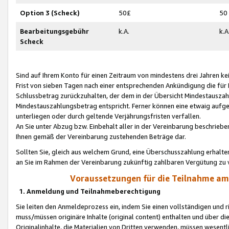
Option 3 (Scheck)
50£
50
Bearbeitungsgebühr
k.A.
k.A
Scheck
Sind auf Ihrem Konto für einen Zeitraum von mindestens drei Jahren kein
Frist von sieben Tagen nach einer entsprechenden Ankündigung die für
Schlussbetrag zurückzuhalten, der dem in der Übersicht Mindestausz
Mindestauszahlungsbetrag entspricht. Ferner können eine etwaig aufg
unterliegen oder durch geltende Verjährungsfristen verfallen.
An Sie unter Abzug bzw. Einbehalt aller in der Vereinbarung beschrieb
Ihnen gemäß der Vereinbarung zustehenden Beträge dar.
Sollten Sie, gleich aus welchem Grund, eine Überschusszahlung erhalte
an Sie im Rahmen der Vereinbarung zukünftig zahlbaren Vergütung zu 
Voraussetzungen für die Teilnahme a
1. Anmeldung und Teilnahmeberechtigung
Sie leiten den Anmeldeprozess ein, indem Sie einen vollständigen und 
muss/müssen originäre Inhalte (original content) enthalten und über d
Originalinhalte, die Materialien von Dritten verwenden, müssen wese