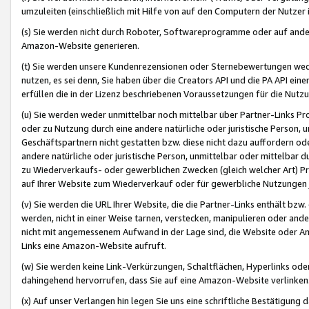
umzuleiten (einschließlich mit Hilfe von auf den Computern der Nutzer i
(s) Sie werden nicht durch Roboter, Softwareprogramme oder auf andere
Amazon-Website generieren.
(t) Sie werden unsere Kundenrezensionen oder Sternebewertungen wed
nutzen, es sei denn, Sie haben über die Creators API und die PA API e
erfüllen die in der Lizenz beschriebenen Voraussetzungen für die Nutzu
(u) Sie werden weder unmittelbar noch mittelbar über Partner-Links P
oder zu Nutzung durch eine andere natürliche oder juristische Person,
Geschäftspartnern nicht gestatten bzw. diese nicht dazu auffordern od
andere natürliche oder juristische Person, unmittelbar oder mittelbar
zu Wiederverkaufs- oder gewerblichen Zwecken (gleich welcher Art) 
auf Ihrer Website zum Wiederverkauf oder für gewerbliche Nutzungen 
(v) Sie werden die URL Ihrer Website, die die Partner-Links enthält b
werden, nicht in einer Weise tarnen, verstecken, manipulieren oder and
nicht mit angemessenem Aufwand in der Lage sind, die Website oder A
Links eine Amazon-Website aufruft.
(w) Sie werden keine Link-Verkürzungen, Schaltflächen, Hyperlinks ode
dahingehend hervorrufen, dass Sie auf eine Amazon-Website verlinken
(x) Auf unser Verlangen hin legen Sie uns eine schriftliche Bestätigung