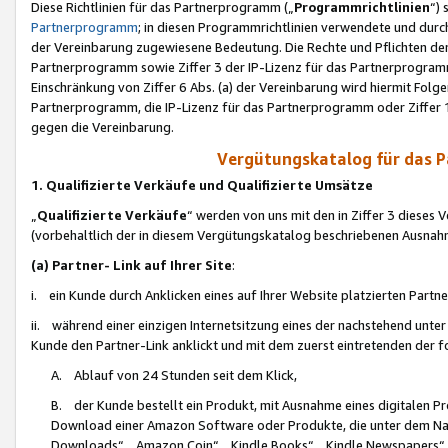
Diese Richtlinien für das Partnerprogramm („
Programmrichtlinien
“)
Partnerprogramm
; in diesen Programmrichtlinien verwendete und durch
der Vereinbarung zugewiesene Bedeutung. Die Rechte und Pflichten de
Partnerprogramm sowie Ziffer 3 der IP-Lizenz für das Partnerprogram
Einschränkung von Ziffer 6 Abs. (a) der Vereinbarung wird hiermit Fol
Partnerprogramm, die IP-Lizenz für das Partnerprogramm oder Ziffer 1
gegen die Vereinbarung.
Vergütungskatalog für das 
1. Qualifizierte Verkäufe und Qualifizierte Umsätze
„
Qualifizierte Verkäufe
“ werden von uns mit den in Ziffer 3 diese
(vorbehaltlich der in diesem Vergütungskatalog beschriebenen Ausnah
(a) Partner- Link auf Ihrer Site
:
i. ein Kunde durch Anklicken eines auf Ihrer Website platzierten Part
ii. während einer einzigen Internetsitzung eines der nachstehend unter (i)
Kunde den Partner-Link anklickt und mit dem zuerst eintretenden der f
A. Ablauf von 24 Stunden seit dem Klick,
B. der Kunde bestellt ein Produkt, mit Ausnahme eines digitalen P
Download einer Amazon Software oder Produkte, die unter dem N
Downloads“, „Amazon Coin“, „Kindle Books“, „Kindle Newspapers“, „