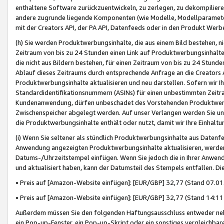
enthaltene Software zurückzuentwickeln, zu zerlegen, zu dekompilier
andere zugrunde liegende Komponenten (wie Modelle, Modellparameter
mit der Creators API, der PA API, Datenfeeds oder in den Produkt Werb
(h) Sie werden Produktwerbungsinhalte, die aus einem Bild bestehen, ni
Zeitraum von bis zu 24 Stunden einen Link auf Produktwerbungsinhalte
die nicht aus Bildern bestehen, für einen Zeitraum von bis zu 24 Stund
Ablauf dieses Zeitraums durch entsprechende Anfrage an die Creators 
Produktwerbungsinhalte aktualisieren und neu darstellen. Sofern wir Ih
Standardidentifikationsnummern (ASINs) für einen unbestimmten Zeitra
Kundenanwendung, dürfen unbeschadet des Vorstehenden Produktwerbu
Zwischenspeicher abgelegt werden. Auf unser Verlangen werden Sie un
die Produktwerbungsinhalte enthält oder nutzt, damit wir Ihre Einhalt
(i) Wenn Sie seltener als stündlich Produktwerbungsinhalte aus Datenfe
Anwendung angezeigten Produktwerbungsinhalte aktualisieren, werden 
Datums-/Uhrzeitstempel einfügen. Wenn Sie jedoch die in Ihrer Anwe
und aktualisiert haben, kann der Datumsteil des Stempels entfallen. Dies
• Preis auf [Amazon-Website einfügen]: [EUR/GBP] 32,77 (Stand 07.01.
• Preis auf [Amazon-Website einfügen]: [EUR/GBP] 32,77 (Stand 14:11 
Außerdem müssen Sie den folgenden Haftungsausschluss entweder neb
ein Pop-up-Fenster, ein Pop-up-Skript oder ein sonstiges vergleichba