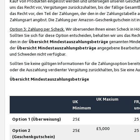
Kauf von Produkten eingelöst werden und unterliegen unseren Geschäf
uns das Recht vor, Vergütungen zurückzuhalten, bis der fällige Gesamt
das Recht vor, den Teil der Zahlungen, der den in der Zahlungstabelle 
Zahlungsart angibst. Die Zahlung per Amazon-Geschenkgutschein ist in
Option 3: Zahlung per Scheck.
Wir übersenden Ihnen einen Scheck in Höh
Sollten Sie sich für diese Option entscheiden, behalten wir uns das Rec
den in der
Übersicht Mindestauszahlungsbeträge
genannten Mindest
der
Übersicht Mindestauszahlungsbeträge
angegebene Bearbeitung
und Schweden nicht verfügbar.
Sollten Sie keine gültigen Informationen für die Zahlungsoption bereit
oder die Auszahlung verdienter Vergütung zurückhalten, bis Sie eine A
Übersicht Mindestauszahlungsbeträge
UK Maxium
UK
FR,
Minimum
un
Option 1 (Überweisung)
25£
25
£5,000
Option 2
25£
25
(Geschenkgutschein)