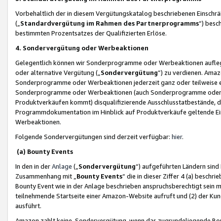
Vorbehaltlich der in diesem Vergütungskatalog beschriebenen Einschr
(„
Standardvergütung im Rahmen des Partnerprogramms
“) besc
bestimmten Prozentsatzes der Qualifizierten Erlöse.
4. Sondervergütung oder Werbeaktionen
Gelegentlich können wir Sonderprogramme oder Werbeaktionen auflegen,
oder alternative Vergütung („
Sondervergütung
”) zu verdienen. Amazo
Sonderprogramme oder Werbeaktionen jederzeit ganz oder teilweise einz
Sonderprogramme oder Werbeaktionen (auch Sonderprogramme oder We
Produktverkäufen kommt) disqualifizierende Ausschlusstatbestände, di
Programmdokumentation im Hinblick auf Produktverkäufe geltende E
Werbeaktionen.
Folgende Sondervergütungen sind derzeit verfügbar:
hier
.
(a) Bounty Events
In den in der
Anlage
(„
Sondervergütung
“) aufgeführten Ländern sind
Zusammenhang mit „
Bounty Events
“ die in dieser Ziffer 4 (a) besch
Bounty Event wie in der Anlage beschrieben anspruchsberechtigt sein mu
teilnehmende Startseite einer Amazon-Website aufruft und (2) der Kun
ausführt.
Amazon zahlt keine Sondervergütung, wenn das zugrundeliegende Boun