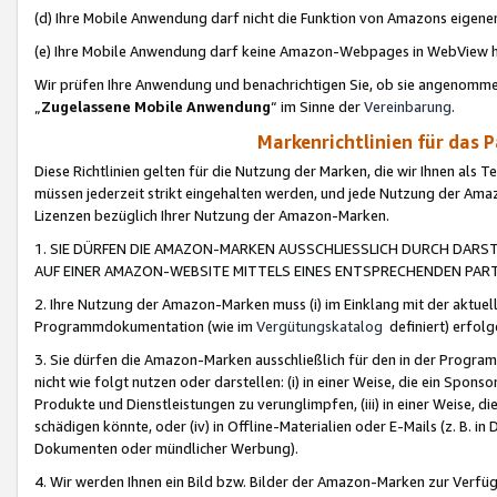
(d) Ihre Mobile Anwendung darf nicht die Funktion von Amazons eige
(e) Ihre Mobile Anwendung darf keine Amazon-Webpages in WebView 
Wir prüfen Ihre Anwendung und benachrichtigen Sie, ob sie angenomm
„
Zugelassene Mobile Anwendung
“ im Sinne der
Vereinbarung
.
Markenrichtlinien für das 
Diese Richtlinien gelten für die Nutzung der Marken, die wir Ihnen als 
müssen jederzeit strikt eingehalten werden, und jede Nutzung der Ama
Lizenzen bezüglich Ihrer Nutzung der Amazon-Marken.
1. SIE DÜRFEN DIE AMAZON-MARKEN AUSSCHLIESSLICH DURCH DARS
AUF EINER AMAZON-WEBSITE MITTELS EINES ENTSPRECHENDEN PART
2. Ihre Nutzung der Amazon-Marken muss (i) im Einklang mit der aktuells
Programmdokumentation (wie im
Vergütungskatalog
definiert) erfolg
3. Sie dürfen die Amazon-Marken ausschließlich für den in der Progr
nicht wie folgt nutzen oder darstellen: (i) in einer Weise, die ein Spo
Produkte und Dienstleistungen zu verunglimpfen, (iii) in einer Weise
schädigen könnte, oder (iv) in Offline-Materialien oder E-Mails (z. B.
Dokumenten oder mündlicher Werbung).
4. Wir werden Ihnen ein Bild bzw. Bilder der Amazon-Marken zur Verfüg