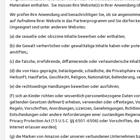
Materialien enthalten. Sie müssen Ihre Website(s) in Ihrer Anwendung ide
Wir prüfen Ihre Anwendung und benachrichtigen Sie, ob sie angenommen
auf Aufnahme Ihrer Website in das Partnerprogramm und Sie dürfen kei
Ungeeignet sind unter anderem Websites:
(a) die sexuelle oder obszöne Inhalte bewerben oder enthalten;
(b) die Gewalt verherrlichen oder gewalttätige Inhalte haben oder pot
anstiften,;
(c) die falsche, irreführende, diffamierende oder verleumderische Inha
(d) die von Hass geprägte, belästigende, schädliche, die Privatsphäre v
Herkunft, Hautfarbe, Geschlecht, Religion, Nationalität, Behinderung, 
(e) die rechtswidrige Handlungen bewerben oder ausführen;
(f) sich an Kinder richten oder wissentlich personenbezogene Daten vo
geltenden Gesetzen definiert) erheben, verwenden oder offenlegen, Vo
Regeln, Vorschriften, Anordnungen, Lizenzen, Genehmigungen, Richtlini
Entscheidungen oder andere Anforderungen einer zuständigen Regierung
Privacy Protection Act (15 U.S.C. §§ 6501-6506) oder Vorschriften, di
Internet erlassen wurden);
(g) die Marken von Amazon oder unseren verbundenen Unternehmen b