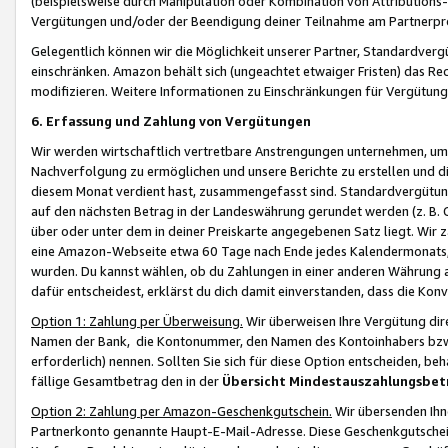
(beispielsweise durch Manipulation oder Kombination von Attributions-
Vergütungen und/oder der Beendigung deiner Teilnahme am Partnerp
Gelegentlich können wir die Möglichkeit unserer Partner, Standardv
einschränken. Amazon behält sich (ungeachtet etwaiger Fristen) das Re
modifizieren. Weitere Informationen zu Einschränkungen für Vergütung
6. Erfassung und Zahlung von Vergütungen
Wir werden wirtschaftlich vertretbare Anstrengungen unternehmen, um 
Nachverfolgung zu ermöglichen und unsere Berichte zu erstellen und di
diesem Monat verdient hast, zusammengefasst sind. Standardvergütung
auf den nächsten Betrag in der Landeswährung gerundet werden (z. B. C
über oder unter dem in deiner Preiskarte angegebenen Satz liegt. Wir
eine Amazon-Webseite etwa 60 Tage nach Ende jedes Kalendermonats, i
wurden. Du kannst wählen, ob du Zahlungen in einer anderen Währung
dafür entscheidest, erklärst du dich damit einverstanden, dass die K
Option 1: Zahlung per Überweisung.
Wir überweisen Ihre Vergütung dir
Namen der Bank, die Kontonummer, den Namen des Kontoinhabers bzw. a
erforderlich) nennen. Sollten Sie sich für diese Option entscheiden, be
fällige Gesamtbetrag den in der
Übersicht Mindestauszahlungsbet
Option 2: Zahlung per Amazon-Geschenkgutschein.
Wir übersenden Ihne
Partnerkonto genannte Haupt-E-Mail-Adresse. Diese Geschenkgutschei