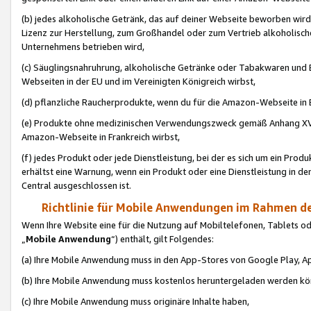
(b) jedes alkoholische Getränk, das auf deiner Webseite beworben wird
Lizenz zur Herstellung, zum Großhandel oder zum Vertrieb alkoholisch
Unternehmens betrieben wird,
(c) Säuglingsnahruhrung, alkoholische Getränke oder Tabakwaren und E
Webseiten in der EU und im Vereinigten Königreich wirbst,
(d) pflanzliche Raucherprodukte, wenn du für die Amazon-Webseite in B
(e) Produkte ohne medizinischen Verwendungszweck gemäß Anhang XVI 
Amazon-Webseite in Frankreich wirbst,
(f) jedes Produkt oder jede Dienstleistung, bei der es sich um ein Prod
erhältst eine Warnung, wenn ein Produkt oder eine Dienstleistung in de
Central ausgeschlossen ist.
Richtlinie für Mobile Anwendungen im Rahmen de
Wenn Ihre Website eine für die Nutzung auf Mobiltelefonen, Tablets 
„
Mobile Anwendung
“) enthält, gilt Folgendes:
(a) Ihre Mobile Anwendung muss in den App-Stores von Google Play, A
(b) Ihre Mobile Anwendung muss kostenlos heruntergeladen werden könn
(c) Ihre Mobile Anwendung muss originäre Inhalte haben,