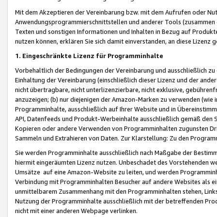
Mit dem Akzeptieren der Vereinbarung bzw. mit dem Aufrufen oder Nutz
Anwendungsprogrammierschnittstellen und anderer Tools (zusammen die
Texten und sonstigen Informationen und Inhalten in Bezug auf Produkte
nutzen können, erklären Sie sich damit einverstanden, an diese Lizenz 
1. Eingeschränkte Lizenz für Programminhalte
Vorbehaltlich der Bedingungen der Vereinbarung und ausschließlich z
Einhaltung der Vereinbarung (einschließlich dieser Lizenz und der ande
nicht übertragbare, nicht unterlizenzierbare, nicht exklusive, gebühren
anzuzeigen; (b) nur diejenigen der Amazon-Marken zu verwenden (wie in 
Programminhalte, ausschließlich auf Ihrer Website und in Übereinstimmu
API, Datenfeeds und Produkt-Werbeinhalte ausschließlich gemäß den Spe
Kopieren oder andere Verwenden von Programminhalten zugunsten Dri
Sammeln und Extrahieren von Daten. Zur Klarstellung: Zu den Program
Sie werden Programminhalte ausschließlich nach Maßgabe der Besti
hiermit eingeräumten Lizenz nutzen. Unbeschadet des Vorstehenden we
Umsätze auf eine Amazon-Website zu leiten, und werden Programminhal
Verbindung mit Programminhalten Besucher auf andere Websites als ein
unmittelbarem Zusammenhang mit den Programminhalten stehen, Links z
Nutzung der Programminhalte ausschließlich mit der betreffenden Pr
nicht mit einer anderen Webpage verlinken.