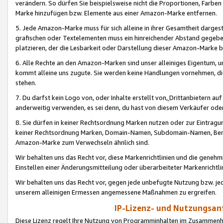
verändern. So dürfen Sie beispielsweise nicht die Proportionen, Farb
Marke hinzufügen bzw. Elemente aus einer Amazon-Marke entfernen.
5. Jede Amazon-Marke muss für sich alleine in ihrer Gesamtheit darge
grafischen oder Textelementen muss ein hinreichender Abstand gegebe
platzieren, der die Lesbarkeit oder Darstellung dieser Amazon-Marke b
6. Alle Rechte an den Amazon-Marken sind unser alleiniges Eigentum, 
kommt alleine uns zugute. Sie werden keine Handlungen vornehmen, 
stehen.
7. Du darfst kein Logo von, oder Inhalte erstellt von,
Drittanbietern au
anderweitig verwenden, es sei denn, du hast von diesem Verkäufer oder
8. Sie dürfen in keiner Rechtsordnung Marken nutzen oder zur Eintragu
keiner Rechtsordnung Marken, Domain-Namen, Subdomain-Namen, Benu
Amazon-Marke zum Verwechseln ähnlich sind.
Wir behalten uns das Recht vor, diese Markenrichtlinien und die gene
Einstellen einer Änderungsmitteilung oder überarbeiteter Markenricht
Wir behalten uns das Recht vor, gegen jede unbefugte Nutzung bzw. jede 
unserem alleinigen Ermessen angemessene Maßnahmen zu ergreifen.
IP-Lizenz- und Nutzungsan
Diese Lizenz regelt Ihre Nutzung von Programminhalten im Zusammen