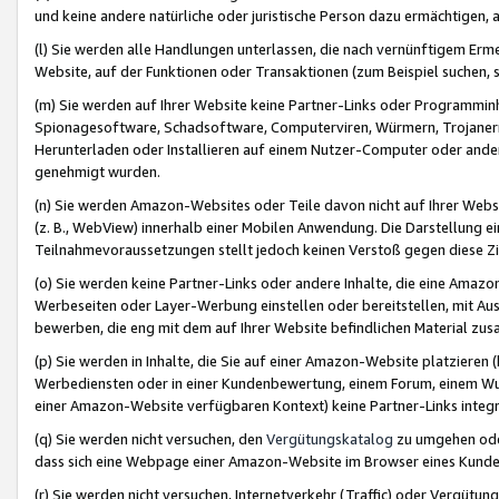
und keine andere natürliche oder juristische Person dazu ermächtigen, a
(l) Sie werden alle Handlungen unterlassen, die nach vernünftigem Erme
Website, auf der Funktionen oder Transaktionen (zum Beispiel suchen, s
(m) Sie werden auf Ihrer Website keine Partner-Links oder Programmin
Spionagesoftware, Schadsoftware, Computerviren, Würmern, Trojaner
Herunterladen oder Installieren auf einem Nutzer-Computer oder ande
genehmigt wurden.
(n) Sie werden Amazon-Websites oder Teile davon nicht auf Ihrer Websi
(z. B., WebView) innerhalb einer Mobilen Anwendung. Die Darstellung ein
Teilnahmevoraussetzungen stellt jedoch keinen Verstoß gegen diese Zif
(o) Sie werden keine Partner-Links oder andere Inhalte, die eine Am
Werbeseiten oder Layer-Werbung einstellen oder bereitstellen, mit Au
bewerben, die eng mit dem auf Ihrer Website befindlichen Material z
(p) Sie werden in Inhalte, die Sie auf einer Amazon-Website platzier
Werbediensten oder in einer Kundenbewertung, einem Forum, einem Wun
einer Amazon-Website verfügbaren Kontext) keine Partner-Links integr
(q) Sie werden nicht versuchen, den
Vergütungskatalog
zu umgehen oder
dass sich eine Webpage einer Amazon-Website im Browser eines Kunden 
(r) Sie werden nicht versuchen, Internetverkehr (Traffic) oder Vergü