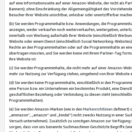
auf eine Informationsseite auf einer Amazon-Website, der nicht als Part
Bannern); ohne Einschränkung der Allgemeingültigkeit des Vorstehende
Besucher Ihrer Website unsichtbar, unlesbar oder unentzifferbar mache
(b) Sie werden Programminhalte bzw. Anwendungen, die Programminhalt
anzeigen, weder verkaufen noch weiterverkaufen, weitergeben, unterli
innerhalb von Werbung außerhalb Ihrer Website (einschließlich Werbun
Website oder einem Dienst (einschließlich Social Networking-Website
Rechte an den Programminhalten oder auf die Programminhalte an eine a
übertragen müssten, und Sie werden keine mit Ihrem Partner-Tag formati
Ihre Website ist.
(c) Sie werden Programminhalte, die nicht mehr auf einer Amazon-Websit
mehr zur Nutzung zur Verfügung stehen, umgehend von Ihrer Website e
(d) Sie werden keine Programminhalte, einschließlich in den Programmin
eine Person bzw. ein Unternehmen ein bestimmtes Produkt, eine Dienstle
geschäftlichen Beziehung oder Verbindung zu diesen steht (einschließli
Programminhalten).
(e) Sie werden Amazon-Marken (wie in den
Markenrichtlinien
definiert) 
„ammazon“, „amaozn“ und „kindel“) nicht zwecks Nutzung in einer Suc
Versuch unternehmen). Zusätzlich zu sonstigen Amazon zur Verfügung 
sorgen, dass von uns benannte Suchmaschinen Geschützte Begriffe (wie 