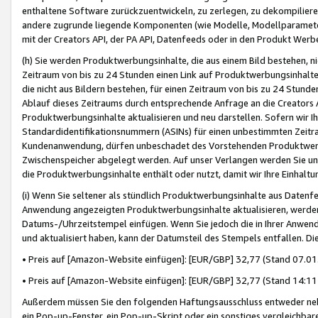
enthaltene Software zurückzuentwickeln, zu zerlegen, zu dekompilier
andere zugrunde liegende Komponenten (wie Modelle, Modellparameter
mit der Creators API, der PA API, Datenfeeds oder in den Produkt Werb
(h) Sie werden Produktwerbungsinhalte, die aus einem Bild bestehen, ni
Zeitraum von bis zu 24 Stunden einen Link auf Produktwerbungsinhalte
die nicht aus Bildern bestehen, für einen Zeitraum von bis zu 24 Stund
Ablauf dieses Zeitraums durch entsprechende Anfrage an die Creators 
Produktwerbungsinhalte aktualisieren und neu darstellen. Sofern wir Ih
Standardidentifikationsnummern (ASINs) für einen unbestimmten Zeitra
Kundenanwendung, dürfen unbeschadet des Vorstehenden Produktwerbu
Zwischenspeicher abgelegt werden. Auf unser Verlangen werden Sie un
die Produktwerbungsinhalte enthält oder nutzt, damit wir Ihre Einhalt
(i) Wenn Sie seltener als stündlich Produktwerbungsinhalte aus Datenfe
Anwendung angezeigten Produktwerbungsinhalte aktualisieren, werden 
Datums-/Uhrzeitstempel einfügen. Wenn Sie jedoch die in Ihrer Anwe
und aktualisiert haben, kann der Datumsteil des Stempels entfallen. Dies
• Preis auf [Amazon-Website einfügen]: [EUR/GBP] 32,77 (Stand 07.01.
• Preis auf [Amazon-Website einfügen]: [EUR/GBP] 32,77 (Stand 14:11 
Außerdem müssen Sie den folgenden Haftungsausschluss entweder neb
ein Pop-up-Fenster, ein Pop-up-Skript oder ein sonstiges vergleichba