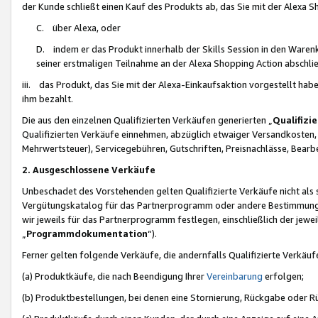
der Kunde schließt einen Kauf des Produkts ab, das Sie mit der Alexa 
C. über Alexa, oder
D. indem er das Produkt innerhalb der Skills Session in den Waren
seiner erstmaligen Teilnahme an der Alexa Shopping Action abschlie
iii. das Produkt, das Sie mit der Alexa-Einkaufsaktion vorgestellt ha
ihm bezahlt.
Die aus den einzelnen Qualifizierten Verkäufen generierten „
Qualifizi
Qualifizierten Verkäufe einnehmen, abzüglich etwaiger Versandkosten
Mehrwertsteuer), Servicegebühren, Gutschriften, Preisnachlässe, Bear
2. Ausgeschlossene Verkäufe
Unbeschadet des Vorstehenden gelten Qualifizierte Verkäufe nicht als
Vergütungskatalog für das Partnerprogramm oder andere Bestimmungen,
wir jeweils für das Partnerprogramm festlegen, einschließlich der jewe
„
Programmdokumentation
“).
Ferner gelten folgende Verkäufe, die andernfalls Qualifizierte Verkä
(a) Produktkäufe, die nach Beendigung Ihrer
Vereinbarung
erfolgen;
(b) Produktbestellungen, bei denen eine Stornierung, Rückgabe oder R