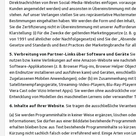
Direktnachrichten von Ihren Social-Media-Websites einfügen. vorausg
Kunden angemeldet werden) und ansonsten in Übereinstimmung mit der
stehen. Auf unser Verlangen stellen Sie uns repräsentative Mustermater
Bestimmungen eingehalten haben. Wir werden die Form und den Inhalt, di
Sie die Zertifizierung nicht in Übereinstimmung mit unserer Aufforderu
Klarstellung: (i) Für die Zwecke der geltenden Marketinggesetze (z. 
von 1991 und ähnlicher oder Nachfolgegesetze) sind Sie der „Absender“ j
Gesetze und Standards und Best Practices der Marketingbranche für 
5. Verbreitung von Partner-Links über Software und Geräte
Sie
nutzen bzw. keine Verlinkungen auf eine Amazon-Website wie nachsteh
Software-Applikationen (z. B. Browser Plug-ins, Browser Helper Objec
ein Endnutzer installieren und ausführen kann) und Geräten, einschlie
Zugelassenen Mobilen Anwendungen); oder (b) im Zusammenhang mit bzw.
Satellitenempfangsgeräte, Streaming-Video-Playern, Blu-Ray-Playern 
Viera Cast oder Vizio Internet Apps). Sie werden ohne ausdrückliche v
Entwicklung von Modellen des maschinellen Lernens oder verwandter 
6. Inhalte auf Ihrer Website
. Sie tragen die ausschließliche Verantwo
(a) Sie werden Programminhalte in keiner Weise ergänzen, löschen oder
Informationen; Sie dürfen aus einer Bilddatei bestehende Programminhal
erhalten bleiben bzw. aus Text bestehende Programminhalte so kürzen, 
Kürzung nicht sachlich falsch oder irreführend wird. Einige Arten von L