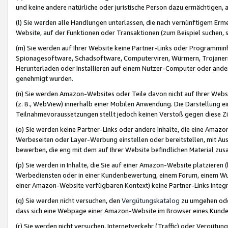
und keine andere natürliche oder juristische Person dazu ermächtigen, a
(l) Sie werden alle Handlungen unterlassen, die nach vernünftigem Erme
Website, auf der Funktionen oder Transaktionen (zum Beispiel suchen, s
(m) Sie werden auf Ihrer Website keine Partner-Links oder Programmin
Spionagesoftware, Schadsoftware, Computerviren, Würmern, Trojaner
Herunterladen oder Installieren auf einem Nutzer-Computer oder ande
genehmigt wurden.
(n) Sie werden Amazon-Websites oder Teile davon nicht auf Ihrer Websi
(z. B., WebView) innerhalb einer Mobilen Anwendung. Die Darstellung ein
Teilnahmevoraussetzungen stellt jedoch keinen Verstoß gegen diese Zif
(o) Sie werden keine Partner-Links oder andere Inhalte, die eine Am
Werbeseiten oder Layer-Werbung einstellen oder bereitstellen, mit Au
bewerben, die eng mit dem auf Ihrer Website befindlichen Material z
(p) Sie werden in Inhalte, die Sie auf einer Amazon-Website platzier
Werbediensten oder in einer Kundenbewertung, einem Forum, einem Wun
einer Amazon-Website verfügbaren Kontext) keine Partner-Links integr
(q) Sie werden nicht versuchen, den
Vergütungskatalog
zu umgehen oder
dass sich eine Webpage einer Amazon-Website im Browser eines Kunden 
(r) Sie werden nicht versuchen, Internetverkehr (Traffic) oder Vergü