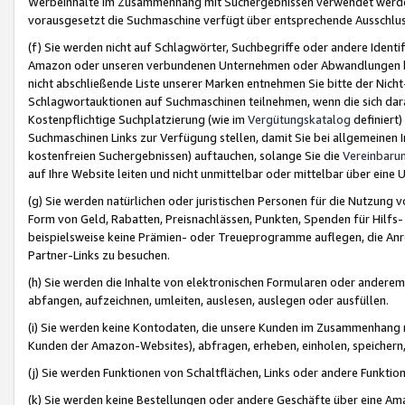
Werbeinhalte im Zusammenhang mit Suchergebnissen verwendet werden,
vorausgesetzt die Suchmaschine verfügt über entsprechende Ausschlu
(f) Sie werden nicht auf Schlagwörter, Suchbegriffe oder andere Ident
Amazon oder unseren verbundenen Unternehmen oder Abwandlungen bzw
nicht abschließende Liste unserer Marken entnehmen Sie bitte der Nich
Schlagwortauktionen auf Suchmaschinen teilnehmen, wenn die sich da
Kostenpflichtige Suchplatzierung (wie im
Vergütungskatalog
definiert
Suchmaschinen Links zur Verfügung stellen, damit Sie bei allgemeinen I
kostenfreien Suchergebnissen) auftauchen, solange Sie die
Vereinbaru
auf Ihre Website leiten und nicht unmittelbar oder mittelbar über eine
(g) Sie werden natürlichen oder juristischen Personen für die Nutzung 
Form von Geld, Rabatten, Preisnachlässen, Punkten, Spenden für Hilfs
beispielsweise keine Prämien- oder Treueprogramme auflegen, die Anrei
Partner-Links zu besuchen.
(h) Sie werden die Inhalte von elektronischen Formularen oder anderem M
abfangen, aufzeichnen, umleiten, auslesen, auslegen oder ausfüllen.
(i) Sie werden keine Kontodaten, die unsere Kunden im Zusammenhang 
Kunden der Amazon-Websites), abfragen, erheben, einholen, speichern,
(j) Sie werden Funktionen von Schaltflächen, Links oder andere Funkti
(k) Sie werden keine Bestellungen oder andere Geschäfte über eine Ama