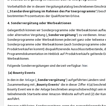
Vorbehaltlich der in diesem Vergütungskatalog beschriebenen Einschr
(„
Standardvergütung im Rahmen des Partnerprogramms
“) besc
bestimmten Prozentsatzes der Qualifizierten Erlöse.
4. Sondervergütung oder Werbeaktionen
Gelegentlich können wir Sonderprogramme oder Werbeaktionen auflegen,
oder alternative Vergütung („
Sondervergütung
”) zu verdienen. Amazo
Sonderprogramme oder Werbeaktionen jederzeit ganz oder teilweise einz
Sonderprogramme oder Werbeaktionen (auch Sonderprogramme oder We
Produktverkäufen kommt) disqualifizierende Ausschlusstatbestände, di
Programmdokumentation im Hinblick auf Produktverkäufe geltende E
Werbeaktionen.
Folgende Sondervergütungen sind derzeit verfügbar:
hier
.
(a) Bounty Events
In den in der
Anlage
(„
Sondervergütung
“) aufgeführten Ländern sind
Zusammenhang mit „
Bounty Events
“ die in dieser Ziffer 4 (a) besch
Bounty Event wie in der Anlage beschrieben anspruchsberechtigt sein mu
teilnehmende Startseite einer Amazon-Website aufruft und (2) der Kun
ausführt.
Amazon zahlt keine Sondervergütung, wenn das zugrundeliegende Boun