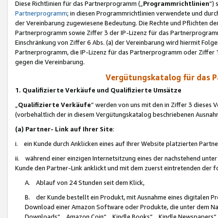
Diese Richtlinien für das Partnerprogramm („
Programmrichtlinien
“)
Partnerprogramm
; in diesen Programmrichtlinien verwendete und durch
der Vereinbarung zugewiesene Bedeutung. Die Rechte und Pflichten de
Partnerprogramm sowie Ziffer 3 der IP-Lizenz für das Partnerprogram
Einschränkung von Ziffer 6 Abs. (a) der Vereinbarung wird hiermit Fol
Partnerprogramm, die IP-Lizenz für das Partnerprogramm oder Ziffer 1
gegen die Vereinbarung.
Vergütungskatalog für das 
1. Qualifizierte Verkäufe und Qualifizierte Umsätze
„
Qualifizierte Verkäufe
“ werden von uns mit den in Ziffer 3 diese
(vorbehaltlich der in diesem Vergütungskatalog beschriebenen Ausnah
(a) Partner- Link auf Ihrer Site
:
i. ein Kunde durch Anklicken eines auf Ihrer Website platzierten Part
ii. während einer einzigen Internetsitzung eines der nachstehend unter (i)
Kunde den Partner-Link anklickt und mit dem zuerst eintretenden der f
A. Ablauf von 24 Stunden seit dem Klick,
B. der Kunde bestellt ein Produkt, mit Ausnahme eines digitalen P
Download einer Amazon Software oder Produkte, die unter dem N
Downloads“, „Amazon Coin“, „Kindle Books“, „Kindle Newspapers“, „