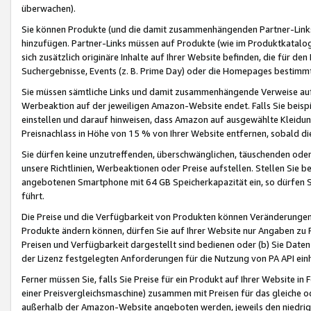
überwachen).
Sie können Produkte (und die damit zusammenhängenden Partner-Links)
hinzufügen. Partner-Links müssen auf Produkte (wie im Produktkatalog de
sich zusätzlich originäre Inhalte auf Ihrer Website befinden, die für 
Suchergebnisse, Events (z. B. Prime Day) oder die Homepages bestimmte
Sie müssen sämtliche Links und damit zusammenhängende Verweise auf z
Werbeaktion auf der jeweiligen Amazon-Website endet. Falls Sie beisp
einstellen und darauf hinweisen, dass Amazon auf ausgewählte Kleidun
Preisnachlass in Höhe von 15 % von Ihrer Website entfernen, sobald di
Sie dürfen keine unzutreffenden, überschwänglichen, täuschenden od
unsere Richtlinien, Werbeaktionen oder Preise aufstellen. Stellen Sie 
angebotenen Smartphone mit 64 GB Speicherkapazität ein, so dürfen S
führt.
Die Preise und die Verfügbarkeit von Produkten können Veränderungen 
Produkte ändern können, dürfen Sie auf Ihrer Website nur Angaben zu P
Preisen und Verfügbarkeit dargestellt sind bedienen oder (b) Sie Daten
der Lizenz festgelegten Anforderungen für die Nutzung von PA API einh
Ferner müssen Sie, falls Sie Preise für ein Produkt auf Ihrer Website in 
einer Preisvergleichsmaschine) zusammen mit Preisen für das gleiche o
außerhalb der Amazon-Website angeboten werden, jeweils den niedrigst