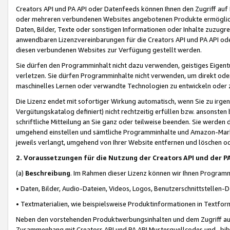
Creators API und PA API oder Datenfeeds können Ihnen den Zugriff auf D
oder mehreren verbundenen Websites angebotenen Produkte ermögliche
Daten, Bilder, Texte oder sonstigen Informationen oder Inhalte zuzugre
anwendbaren Lizenzvereinbarungen für die Creators API und PA API od
diesen verbundenen Websites zur Verfügung gestellt werden.
Sie dürfen den Programminhalt nicht dazu verwenden, geistiges Eigent
verletzen. Sie dürfen Programminhalte nicht verwenden, um direkt ode
maschinelles Lernen oder verwandte Technologien zu entwickeln oder zu
Die Lizenz endet mit sofortiger Wirkung automatisch, wenn Sie zu irg
Vergütungskatalog definiert) nicht rechtzeitig erfüllen bzw. ansonsten
schriftliche Mitteilung an Sie ganz oder teilweise beenden. Sie werden
umgehend einstellen und sämtliche Programminhalte und Amazon-Marke
jeweils verlangt, umgehend von Ihrer Website entfernen und löschen od
2. Voraussetzungen für die Nutzung der Creators API und der P
(a)
Beschreibung
. Im Rahmen dieser Lizenz können wir Ihnen Programmi
• Daten, Bilder, Audio-Dateien, Videos, Logos, Benutzerschnittstellen-
• Textmaterialien, wie beispielsweise Produktinformationen in Textfor
Neben den vorstehenden Produktwerbungsinhalten und dem Zugriff auf 
Zusammenhang mit Creators API und PA API Musterquellcodes und -bibli