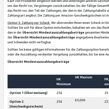
Kauf von Produkten eingelöst werden und unterliegen unseren Geschäf
uns das Recht vor, Vergütungen zurückzuhalten, bis der fällige Gesamt
das Recht vor, den Teil der Zahlungen, der den in der Zahlungstabelle 
Zahlungsart angibst. Die Zahlung per Amazon-Geschenkgutschein ist in
Option 3: Zahlung per Scheck.
Wir übersenden Ihnen einen Scheck in Höh
Sollten Sie sich für diese Option entscheiden, behalten wir uns das Rec
den in der
Übersicht Mindestauszahlungsbeträge
genannten Mindest
der
Übersicht Mindestauszahlungsbeträge
angegebene Bearbeitung
und Schweden nicht verfügbar.
Sollten Sie keine gültigen Informationen für die Zahlungsoption bereit
oder die Auszahlung verdienter Vergütung zurückhalten, bis Sie eine A
Übersicht Mindestauszahlungsbeträge
UK Maxium
UK
FR,
Minimum
un
Option 1 (Überweisung)
25£
25
£5,000
Option 2
25£
25
(Geschenkgutschein)