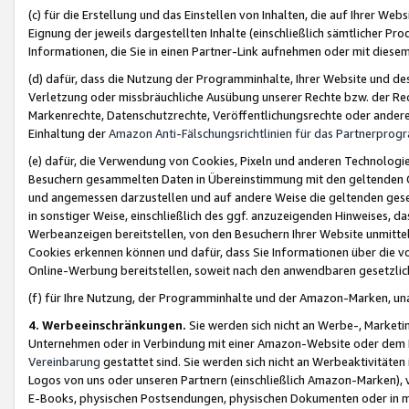
(c) für die Erstellung und das Einstellen von Inhalten, die auf Ihrer We
Eignung der jeweils dargestellten Inhalte (einschließlich sämtlicher 
Informationen, die Sie in einen Partner-Link aufnehmen oder mit diese
(d) dafür, dass die Nutzung der Programminhalte, Ihrer Website und des 
Verletzung oder missbräuchliche Ausübung unserer Rechte bzw. der Recht
Markenrechte, Datenschutzrechte, Veröffentlichungsrechte oder anderer
Einhaltung der
Amazon Anti-Fälschungsrichtlinien für das Partnerpro
(e) dafür, die Verwendung von Cookies, Pixeln und anderen Technologien
Besuchern gesammelten Daten in Übereinstimmung mit den geltenden Ge
und angemessen darzustellen und auf andere Weise die geltenden geset
in sonstiger Weise, einschließlich des ggf. anzuzeigenden Hinweises, d
Werbeanzeigen bereitstellen, von den Besuchern Ihrer Website unmitte
Cookies erkennen können und dafür, dass Sie Informationen über die v
Online-Werbung bereitstellen, soweit nach den anwendbaren gesetzlic
(f) für Ihre Nutzung, der Programminhalte und der Amazon-Marken, u
4. Werbeeinschränkungen.
Sie werden sich nicht an Werbe-, Market
Unternehmen oder in Verbindung mit einer Amazon-Website oder dem Pa
Vereinbarung
gestattet sind. Sie werden sich nicht an Werbeaktivitäten
Logos von uns oder unseren Partnern (einschließlich Amazon-Marken), 
E-Books, physischen Postsendungen, physischen Dokumenten oder in 