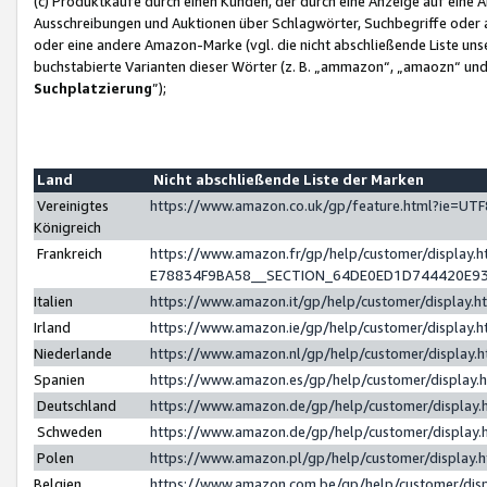
(c) Produktkäufe durch einen Kunden, der durch eine Anzeige auf eine 
Ausschreibungen und Auktionen über Schlagwörter, Suchbegriffe oder 
oder eine andere Amazon-Marke (vgl. die nicht abschließende Liste un
buchstabierte Varianten dieser Wörter (z. B. „ammazon“, „amaozn“ und „
Suchplatzierung
”);
Land
Nicht abschließende Liste der Marken
Vereinigtes
https://www.amazon.co.uk/gp/feature.html?ie=U
Königreich
Frankreich
https://www.amazon.fr/gp/help/customer/displa
E78834F9BA58__SECTION_64DE0ED1D744420E9
Italien
https://www.amazon.it/gp/help/customer/display
Irland
https://www.amazon.ie/gp/help/customer/displa
Niederlande
https://www.amazon.nl/gp/help/customer/display
Spanien
https://www.amazon.es/gp/help/customer/display
Deutschland
https://www.amazon.de/gp/help/customer/displa
Schweden
https://www.amazon.de/gp/help/customer/displa
Polen
https://www.amazon.pl/gp/help/customer/display
Belgien
https://www.amazon.com.be/gp/help/customer/d