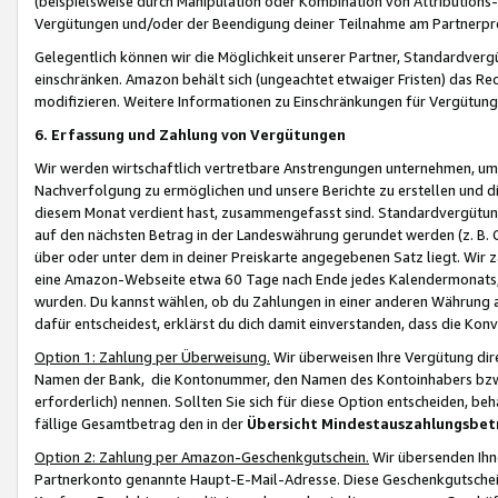
(beispielsweise durch Manipulation oder Kombination von Attributions-
Vergütungen und/oder der Beendigung deiner Teilnahme am Partnerp
Gelegentlich können wir die Möglichkeit unserer Partner, Standardv
einschränken. Amazon behält sich (ungeachtet etwaiger Fristen) das Re
modifizieren. Weitere Informationen zu Einschränkungen für Vergütung
6. Erfassung und Zahlung von Vergütungen
Wir werden wirtschaftlich vertretbare Anstrengungen unternehmen, um 
Nachverfolgung zu ermöglichen und unsere Berichte zu erstellen und di
diesem Monat verdient hast, zusammengefasst sind. Standardvergütung
auf den nächsten Betrag in der Landeswährung gerundet werden (z. B. C
über oder unter dem in deiner Preiskarte angegebenen Satz liegt. Wir
eine Amazon-Webseite etwa 60 Tage nach Ende jedes Kalendermonats, i
wurden. Du kannst wählen, ob du Zahlungen in einer anderen Währung
dafür entscheidest, erklärst du dich damit einverstanden, dass die K
Option 1: Zahlung per Überweisung.
Wir überweisen Ihre Vergütung dir
Namen der Bank, die Kontonummer, den Namen des Kontoinhabers bzw. a
erforderlich) nennen. Sollten Sie sich für diese Option entscheiden, be
fällige Gesamtbetrag den in der
Übersicht Mindestauszahlungsbet
Option 2: Zahlung per Amazon-Geschenkgutschein.
Wir übersenden Ihne
Partnerkonto genannte Haupt-E-Mail-Adresse. Diese Geschenkgutschei