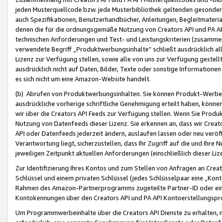
jeden Musterquellcode bzw. jede Musterbibliothek geltenden gesonder
auch Spezifikationen, Benutzerhandbücher, Anleitungen, Begleitmaterial
denen die für die ordnungsgemäße Nutzung von Creators API und PA A
technischen Anforderungen und Test- und Leistungskriterien (zusammen
verwendete Begriff „Produktwerbungsinhalte“ schließt ausdrücklich al
Lizenz zur Verfügung stellen, sowie alle von uns zur Verfügung gestel
ausdrücklich nicht auf Daten, Bilder, Texte oder sonstige Informatione
es sich nicht um eine Amazon-Website handelt.
(b) Abrufen von Produktwerbungsinhalten. Sie können Produkt-Werbein
ausdrückliche vorherige schriftliche Genehmigung erteilt haben, könn
wir über die Creators API Feeds zur Verfügung stellen. Wenn Sie Produk
Nutzung von Datenfeeds dieser Lizenz. Sie erkennen an, dass wir Creat
API oder Datenfeeds jederzeit ändern, auslaufen lassen oder neu veröffe
Verantwortung liegt, sicherzustellen, dass Ihr Zugriff auf die und Ihr
jeweiligen Zeitpunkt aktuellen Anforderungen (einschließlich dieser Liz
Zur Identifizierung Ihres Kontos und zum Stellen von Anfragen an Crea
Schlüssel und einem privaten Schlüssel (jedes Schlüsselpaar eine „Kon
Rahmen des Amazon-Partnerprogramms zugeteilte Partner-ID oder ein
Kontokennungen über den Creators API und PA API Kontoerstellungspro
Um Programmwerbeinhalte über die Creators API Dienste zu erhalten, m