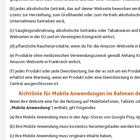
(b) jedes alkoholische Getränk, das auf deiner Webseite beworben wird
Lizenz zur Herstellung, zum Großhandel oder zum Vertrieb alkoholisch
Unternehmens betrieben wird,
(c) Säuglingsnahruhrung, alkoholische Getränke oder Tabakwaren und E
Webseiten in der EU und im Vereinigten Königreich wirbst,
(d) pflanzliche Raucherprodukte, wenn du für die Amazon-Webseite in B
(e) Produkte ohne medizinischen Verwendungszweck gemäß Anhang XVI 
Amazon-Webseite in Frankreich wirbst,
(f) jedes Produkt oder jede Dienstleistung, bei der es sich um ein Prod
erhältst eine Warnung, wenn ein Produkt oder eine Dienstleistung in de
Central ausgeschlossen ist.
Richtlinie für Mobile Anwendungen im Rahmen de
Wenn Ihre Website eine für die Nutzung auf Mobiltelefonen, Tablets 
„
Mobile Anwendung
“) enthält, gilt Folgendes:
(a) Ihre Mobile Anwendung muss in den App-Stores von Google Play, A
(b) Ihre Mobile Anwendung muss kostenlos heruntergeladen werden könn
(c) Ihre Mobile Anwendung muss originäre Inhalte haben,