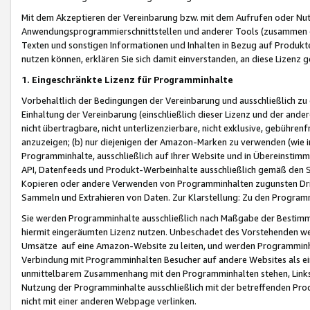
Mit dem Akzeptieren der Vereinbarung bzw. mit dem Aufrufen oder Nutz
Anwendungsprogrammierschnittstellen und anderer Tools (zusammen die
Texten und sonstigen Informationen und Inhalten in Bezug auf Produkte
nutzen können, erklären Sie sich damit einverstanden, an diese Lizenz 
1. Eingeschränkte Lizenz für Programminhalte
Vorbehaltlich der Bedingungen der Vereinbarung und ausschließlich z
Einhaltung der Vereinbarung (einschließlich dieser Lizenz und der ande
nicht übertragbare, nicht unterlizenzierbare, nicht exklusive, gebühren
anzuzeigen; (b) nur diejenigen der Amazon-Marken zu verwenden (wie in 
Programminhalte, ausschließlich auf Ihrer Website und in Übereinstimmu
API, Datenfeeds und Produkt-Werbeinhalte ausschließlich gemäß den Spe
Kopieren oder andere Verwenden von Programminhalten zugunsten Dri
Sammeln und Extrahieren von Daten. Zur Klarstellung: Zu den Program
Sie werden Programminhalte ausschließlich nach Maßgabe der Besti
hiermit eingeräumten Lizenz nutzen. Unbeschadet des Vorstehenden we
Umsätze auf eine Amazon-Website zu leiten, und werden Programminhal
Verbindung mit Programminhalten Besucher auf andere Websites als ein
unmittelbarem Zusammenhang mit den Programminhalten stehen, Links z
Nutzung der Programminhalte ausschließlich mit der betreffenden Pr
nicht mit einer anderen Webpage verlinken.