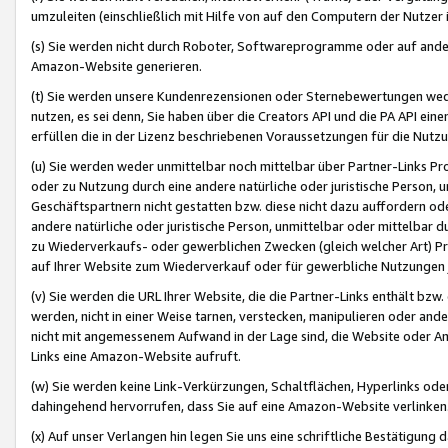
umzuleiten (einschließlich mit Hilfe von auf den Computern der Nutzer i
(s) Sie werden nicht durch Roboter, Softwareprogramme oder auf andere
Amazon-Website generieren.
(t) Sie werden unsere Kundenrezensionen oder Sternebewertungen wed
nutzen, es sei denn, Sie haben über die Creators API und die PA API e
erfüllen die in der Lizenz beschriebenen Voraussetzungen für die Nutzu
(u) Sie werden weder unmittelbar noch mittelbar über Partner-Links P
oder zu Nutzung durch eine andere natürliche oder juristische Person,
Geschäftspartnern nicht gestatten bzw. diese nicht dazu auffordern od
andere natürliche oder juristische Person, unmittelbar oder mittelbar
zu Wiederverkaufs- oder gewerblichen Zwecken (gleich welcher Art) 
auf Ihrer Website zum Wiederverkauf oder für gewerbliche Nutzungen 
(v) Sie werden die URL Ihrer Website, die die Partner-Links enthält b
werden, nicht in einer Weise tarnen, verstecken, manipulieren oder and
nicht mit angemessenem Aufwand in der Lage sind, die Website oder A
Links eine Amazon-Website aufruft.
(w) Sie werden keine Link-Verkürzungen, Schaltflächen, Hyperlinks ode
dahingehend hervorrufen, dass Sie auf eine Amazon-Website verlinken
(x) Auf unser Verlangen hin legen Sie uns eine schriftliche Bestätigung