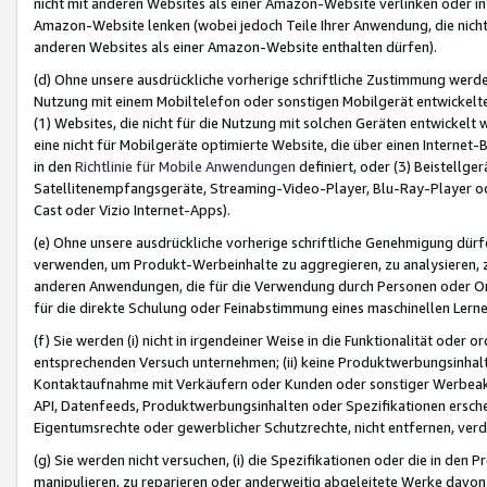
nicht mit anderen Websites als einer Amazon-Website verlinken oder i
Amazon-Website lenken (wobei jedoch Teile Ihrer Anwendung, die nich
anderen Websites als einer Amazon-Website enthalten dürfen).
(d) Ohne unsere ausdrückliche vorherige schriftliche Zustimmung werd
Nutzung mit einem Mobiltelefon oder sonstigen Mobilgerät entwickelt
(1) Websites, die nicht für die Nutzung mit solchen Geräten entwickelt
eine nicht für Mobilgeräte optimierte Website, die über einen Interne
in den
Richtlinie für Mobile Anwendungen
definiert, oder (3) Beistellge
Satellitenempfangsgeräte, Streaming-Video-Player, Blu-Ray-Player ode
Cast oder Vizio Internet-Apps).
(e) Ohne unsere ausdrückliche vorherige schriftliche Genehmigung dürfe
verwenden, um Produkt-Werbeinhalte zu aggregieren, zu analysieren, 
anderen Anwendungen, die für die Verwendung durch Personen oder Or
für die direkte Schulung oder Feinabstimmung eines maschinellen Lern
(f) Sie werden (i) nicht in irgendeiner Weise in die Funktionalität ode
entsprechenden Versuch unternehmen; (ii) keine Produktwerbungsinha
Kontaktaufnahme mit Verkäufern oder Kunden oder sonstiger Werbeaktiv
API, Datenfeeds, Produktwerbungsinhalten oder Spezifikationen erschei
Eigentumsrechte oder gewerblicher Schutzrechte, nicht entfernen, verd
(g) Sie werden nicht versuchen, (i) die Spezifikationen oder die in de
manipulieren, zu reparieren oder anderweitig abgeleitete Werke davon z