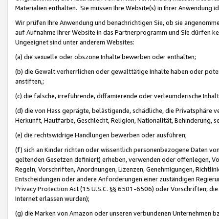
Materialien enthalten. Sie müssen Ihre Website(s) in Ihrer Anwendung ide
Wir prüfen Ihre Anwendung und benachrichtigen Sie, ob sie angenommen
auf Aufnahme Ihrer Website in das Partnerprogramm und Sie dürfen kei
Ungeeignet sind unter anderem Websites:
(a) die sexuelle oder obszöne Inhalte bewerben oder enthalten;
(b) die Gewalt verherrlichen oder gewalttätige Inhalte haben oder pot
anstiften,;
(c) die falsche, irreführende, diffamierende oder verleumderische Inha
(d) die von Hass geprägte, belästigende, schädliche, die Privatsphäre v
Herkunft, Hautfarbe, Geschlecht, Religion, Nationalität, Behinderung, 
(e) die rechtswidrige Handlungen bewerben oder ausführen;
(f) sich an Kinder richten oder wissentlich personenbezogene Daten vo
geltenden Gesetzen definiert) erheben, verwenden oder offenlegen, Vo
Regeln, Vorschriften, Anordnungen, Lizenzen, Genehmigungen, Richtlini
Entscheidungen oder andere Anforderungen einer zuständigen Regierung
Privacy Protection Act (15 U.S.C. §§ 6501-6506) oder Vorschriften, di
Internet erlassen wurden);
(g) die Marken von Amazon oder unseren verbundenen Unternehmen b