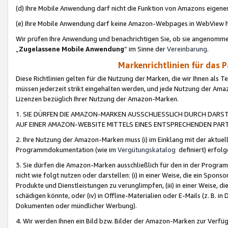
(d) Ihre Mobile Anwendung darf nicht die Funktion von Amazons eige
(e) Ihre Mobile Anwendung darf keine Amazon-Webpages in WebView 
Wir prüfen Ihre Anwendung und benachrichtigen Sie, ob sie angenomm
„
Zugelassene Mobile Anwendung
“ im Sinne der
Vereinbarung
.
Markenrichtlinien für das 
Diese Richtlinien gelten für die Nutzung der Marken, die wir Ihnen als 
müssen jederzeit strikt eingehalten werden, und jede Nutzung der Ama
Lizenzen bezüglich Ihrer Nutzung der Amazon-Marken.
1. SIE DÜRFEN DIE AMAZON-MARKEN AUSSCHLIESSLICH DURCH DARS
AUF EINER AMAZON-WEBSITE MITTELS EINES ENTSPRECHENDEN PART
2. Ihre Nutzung der Amazon-Marken muss (i) im Einklang mit der aktuells
Programmdokumentation (wie im
Vergütungskatalog
definiert) erfolg
3. Sie dürfen die Amazon-Marken ausschließlich für den in der Progr
nicht wie folgt nutzen oder darstellen: (i) in einer Weise, die ein Spo
Produkte und Dienstleistungen zu verunglimpfen, (iii) in einer Weise
schädigen könnte, oder (iv) in Offline-Materialien oder E-Mails (z. B.
Dokumenten oder mündlicher Werbung).
4. Wir werden Ihnen ein Bild bzw. Bilder der Amazon-Marken zur Verfüg