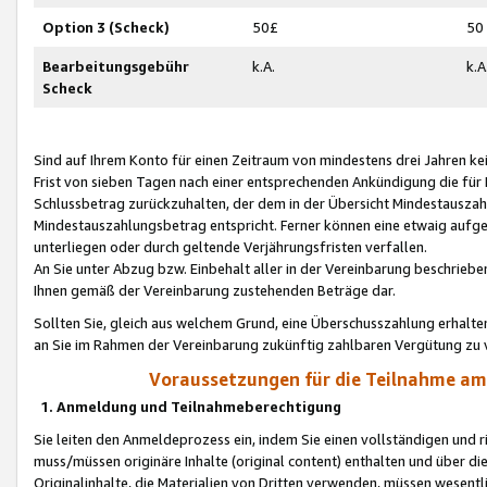
Option 3 (Scheck)
50£
50
Bearbeitungsgebühr
k.A.
k.A
Scheck
Sind auf Ihrem Konto für einen Zeitraum von mindestens drei Jahren kein
Frist von sieben Tagen nach einer entsprechenden Ankündigung die für
Schlussbetrag zurückzuhalten, der dem in der Übersicht Mindestausz
Mindestauszahlungsbetrag entspricht. Ferner können eine etwaig aufg
unterliegen oder durch geltende Verjährungsfristen verfallen.
An Sie unter Abzug bzw. Einbehalt aller in der Vereinbarung beschrieb
Ihnen gemäß der Vereinbarung zustehenden Beträge dar.
Sollten Sie, gleich aus welchem Grund, eine Überschusszahlung erhalte
an Sie im Rahmen der Vereinbarung zukünftig zahlbaren Vergütung zu 
Voraussetzungen für die Teilnahme a
1. Anmeldung und Teilnahmeberechtigung
Sie leiten den Anmeldeprozess ein, indem Sie einen vollständigen und 
muss/müssen originäre Inhalte (original content) enthalten und über d
Originalinhalte, die Materialien von Dritten verwenden, müssen wese