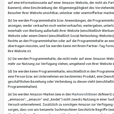
auf eine Informationsseite auf einer Amazon-Website, der nicht als Part
Bannern); ohne Einschränkung der Allgemeingültigkeit des Vorstehende
Besucher Ihrer Website unsichtbar, unlesbar oder unentzifferbar mache
(b) Sie werden Programminhalte bzw. Anwendungen, die Programminhalt
anzeigen, weder verkaufen noch weiterverkaufen, weitergeben, unterli
innerhalb von Werbung außerhalb Ihrer Website (einschließlich Werbun
Website oder einem Dienst (einschließlich Social Networking-Website
Rechte an den Programminhalten oder auf die Programminhalte an eine a
übertragen müssten, und Sie werden keine mit Ihrem Partner-Tag formati
Ihre Website ist.
(c) Sie werden Programminhalte, die nicht mehr auf einer Amazon-Websit
mehr zur Nutzung zur Verfügung stehen, umgehend von Ihrer Website e
(d) Sie werden keine Programminhalte, einschließlich in den Programmin
eine Person bzw. ein Unternehmen ein bestimmtes Produkt, eine Dienstle
geschäftlichen Beziehung oder Verbindung zu diesen steht (einschließli
Programminhalten).
(e) Sie werden Amazon-Marken (wie in den
Markenrichtlinien
definiert) 
„ammazon“, „amaozn“ und „kindel“) nicht zwecks Nutzung in einer Suc
Versuch unternehmen). Zusätzlich zu sonstigen Amazon zur Verfügung 
sorgen, dass von uns benannte Suchmaschinen Geschützte Begriffe (wie 