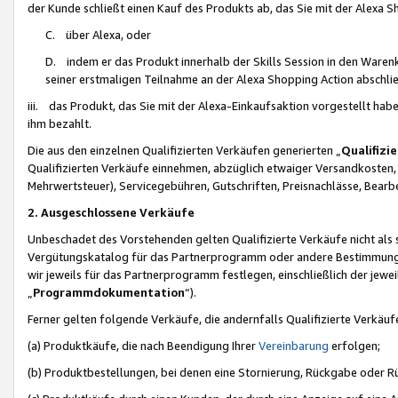
der Kunde schließt einen Kauf des Produkts ab, das Sie mit der Alexa 
C. über Alexa, oder
D. indem er das Produkt innerhalb der Skills Session in den Waren
seiner erstmaligen Teilnahme an der Alexa Shopping Action abschlie
iii. das Produkt, das Sie mit der Alexa-Einkaufsaktion vorgestellt ha
ihm bezahlt.
Die aus den einzelnen Qualifizierten Verkäufen generierten „
Qualifizi
Qualifizierten Verkäufe einnehmen, abzüglich etwaiger Versandkosten
Mehrwertsteuer), Servicegebühren, Gutschriften, Preisnachlässe, Bear
2. Ausgeschlossene Verkäufe
Unbeschadet des Vorstehenden gelten Qualifizierte Verkäufe nicht als
Vergütungskatalog für das Partnerprogramm oder andere Bestimmungen,
wir jeweils für das Partnerprogramm festlegen, einschließlich der jewe
„
Programmdokumentation
“).
Ferner gelten folgende Verkäufe, die andernfalls Qualifizierte Verkä
(a) Produktkäufe, die nach Beendigung Ihrer
Vereinbarung
erfolgen;
(b) Produktbestellungen, bei denen eine Stornierung, Rückgabe oder R