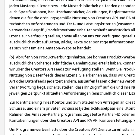
jeden Musterquellcode bzw. jede Musterbibliothek geltenden gesonder
auch Spezifikationen, Benutzerhandbücher, Anleitungen, Begleitmaterial
denen die für die ordnungsgemäße Nutzung von Creators API und PA A
technischen Anforderungen und Test- und Leistungskriterien (zusammen
verwendete Begriff „Produktwerbungsinhalte“ schließt ausdrücklich al
Lizenz zur Verfügung stellen, sowie alle von uns zur Verfügung gestel
ausdrücklich nicht auf Daten, Bilder, Texte oder sonstige Informatione
es sich nicht um eine Amazon-Website handelt.
(b) Abrufen von Produktwerbungsinhalten. Sie können Produkt-Werbein
ausdrückliche vorherige schriftliche Genehmigung erteilt haben, könn
wir über die Creators API Feeds zur Verfügung stellen. Wenn Sie Produk
Nutzung von Datenfeeds dieser Lizenz. Sie erkennen an, dass wir Creat
API oder Datenfeeds jederzeit ändern, auslaufen lassen oder neu veröffe
Verantwortung liegt, sicherzustellen, dass Ihr Zugriff auf die und Ihr
jeweiligen Zeitpunkt aktuellen Anforderungen (einschließlich dieser Liz
Zur Identifizierung Ihres Kontos und zum Stellen von Anfragen an Crea
Schlüssel und einem privaten Schlüssel (jedes Schlüsselpaar eine „Kon
Rahmen des Amazon-Partnerprogramms zugeteilte Partner-ID oder ein
Kontokennungen über den Creators API und PA API Kontoerstellungspro
Um Programmwerbeinhalte über die Creators API Dienste zu erhalten, m