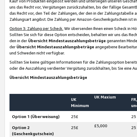
Kauf von Produkten eingelöst werden und unterliegen unseren Geschäf
uns das Recht vor, Vergütungen zurückzuhalten, bis der fällige Gesamt
das Recht vor, den Teil der Zahlungen, der den in der Zahlungstabelle 
Zahlungsart angibst. Die Zahlung per Amazon-Geschenkgutschein ist in
Option 3: Zahlung per Scheck.
Wir übersenden Ihnen einen Scheck in Höh
Sollten Sie sich für diese Option entscheiden, behalten wir uns das Rec
den in der
Übersicht Mindestauszahlungsbeträge
genannten Mindest
der
Übersicht Mindestauszahlungsbeträge
angegebene Bearbeitung
und Schweden nicht verfügbar.
Sollten Sie keine gültigen Informationen für die Zahlungsoption bereit
oder die Auszahlung verdienter Vergütung zurückhalten, bis Sie eine A
Übersicht Mindestauszahlungsbeträge
UK Maxium
UK
FR,
Minimum
un
Option 1 (Überweisung)
25£
25
£5,000
Option 2
25£
25
(Geschenkgutschein)