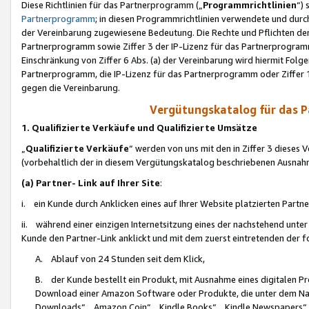
Diese Richtlinien für das Partnerprogramm („
Programmrichtlinien
“)
Partnerprogramm
; in diesen Programmrichtlinien verwendete und durch
der Vereinbarung zugewiesene Bedeutung. Die Rechte und Pflichten de
Partnerprogramm sowie Ziffer 3 der IP-Lizenz für das Partnerprogram
Einschränkung von Ziffer 6 Abs. (a) der Vereinbarung wird hiermit Fol
Partnerprogramm, die IP-Lizenz für das Partnerprogramm oder Ziffer 1
gegen die Vereinbarung.
Vergütungskatalog für das 
1. Qualifizierte Verkäufe und Qualifizierte Umsätze
„
Qualifizierte Verkäufe
“ werden von uns mit den in Ziffer 3 diese
(vorbehaltlich der in diesem Vergütungskatalog beschriebenen Ausnah
(a) Partner- Link auf Ihrer Site
:
i. ein Kunde durch Anklicken eines auf Ihrer Website platzierten Part
ii. während einer einzigen Internetsitzung eines der nachstehend unter (i)
Kunde den Partner-Link anklickt und mit dem zuerst eintretenden der f
A. Ablauf von 24 Stunden seit dem Klick,
B. der Kunde bestellt ein Produkt, mit Ausnahme eines digitalen P
Download einer Amazon Software oder Produkte, die unter dem N
Downloads“, „Amazon Coin“, „Kindle Books“, „Kindle Newspapers“, „