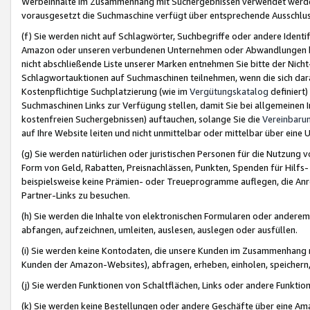
Werbeinhalte im Zusammenhang mit Suchergebnissen verwendet werden,
vorausgesetzt die Suchmaschine verfügt über entsprechende Ausschlu
(f) Sie werden nicht auf Schlagwörter, Suchbegriffe oder andere Ident
Amazon oder unseren verbundenen Unternehmen oder Abwandlungen bzw
nicht abschließende Liste unserer Marken entnehmen Sie bitte der Nich
Schlagwortauktionen auf Suchmaschinen teilnehmen, wenn die sich da
Kostenpflichtige Suchplatzierung (wie im
Vergütungskatalog
definiert
Suchmaschinen Links zur Verfügung stellen, damit Sie bei allgemeinen I
kostenfreien Suchergebnissen) auftauchen, solange Sie die
Vereinbaru
auf Ihre Website leiten und nicht unmittelbar oder mittelbar über eine
(g) Sie werden natürlichen oder juristischen Personen für die Nutzung 
Form von Geld, Rabatten, Preisnachlässen, Punkten, Spenden für Hilfs
beispielsweise keine Prämien- oder Treueprogramme auflegen, die Anrei
Partner-Links zu besuchen.
(h) Sie werden die Inhalte von elektronischen Formularen oder anderem M
abfangen, aufzeichnen, umleiten, auslesen, auslegen oder ausfüllen.
(i) Sie werden keine Kontodaten, die unsere Kunden im Zusammenhang 
Kunden der Amazon-Websites), abfragen, erheben, einholen, speichern,
(j) Sie werden Funktionen von Schaltflächen, Links oder andere Funkti
(k) Sie werden keine Bestellungen oder andere Geschäfte über eine Ama