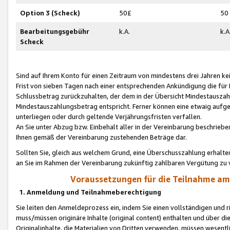
Option 3 (Scheck)
50£
50
Bearbeitungsgebühr
k.A.
k.A
Scheck
Sind auf Ihrem Konto für einen Zeitraum von mindestens drei Jahren kein
Frist von sieben Tagen nach einer entsprechenden Ankündigung die für
Schlussbetrag zurückzuhalten, der dem in der Übersicht Mindestausz
Mindestauszahlungsbetrag entspricht. Ferner können eine etwaig aufg
unterliegen oder durch geltende Verjährungsfristen verfallen.
An Sie unter Abzug bzw. Einbehalt aller in der Vereinbarung beschrieb
Ihnen gemäß der Vereinbarung zustehenden Beträge dar.
Sollten Sie, gleich aus welchem Grund, eine Überschusszahlung erhalte
an Sie im Rahmen der Vereinbarung zukünftig zahlbaren Vergütung zu 
Voraussetzungen für die Teilnahme a
1. Anmeldung und Teilnahmeberechtigung
Sie leiten den Anmeldeprozess ein, indem Sie einen vollständigen und 
muss/müssen originäre Inhalte (original content) enthalten und über d
Originalinhalte, die Materialien von Dritten verwenden, müssen wese