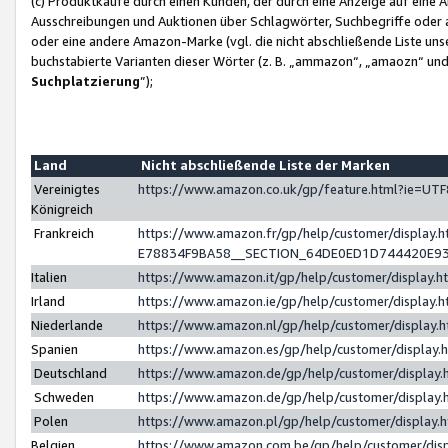
(c) Produktkäufe durch einen Kunden, der durch eine Anzeige auf eine 
Ausschreibungen und Auktionen über Schlagwörter, Suchbegriffe oder 
oder eine andere Amazon-Marke (vgl. die nicht abschließende Liste un
buchstabierte Varianten dieser Wörter (z. B. „ammazon“, „amaozn“ und „
Suchplatzierung
”);
Land
Nicht abschließende Liste der Marken
Vereinigtes
https://www.amazon.co.uk/gp/feature.html?ie=U
Königreich
Frankreich
https://www.amazon.fr/gp/help/customer/displa
E78834F9BA58__SECTION_64DE0ED1D744420E9
Italien
https://www.amazon.it/gp/help/customer/display
Irland
https://www.amazon.ie/gp/help/customer/displa
Niederlande
https://www.amazon.nl/gp/help/customer/display
Spanien
https://www.amazon.es/gp/help/customer/display
Deutschland
https://www.amazon.de/gp/help/customer/displa
Schweden
https://www.amazon.de/gp/help/customer/displa
Polen
https://www.amazon.pl/gp/help/customer/display
Belgien
https://www.amazon.com.be/gp/help/customer/d