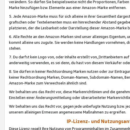
verändern. So dürfen Sie beispielsweise nicht die Proportionen, Farb
Marke hinzufügen bzw. Elemente aus einer Amazon-Marke entfernen.
5. Jede Amazon-Marke muss für sich alleine in ihrer Gesamtheit darge
grafischen oder Textelementen muss ein hinreichender Abstand gegebe
platzieren, der die Lesbarkeit oder Darstellung dieser Amazon-Marke b
6. Alle Rechte an den Amazon-Marken sind unser alleiniges Eigentum, 
kommt alleine uns zugute. Sie werden keine Handlungen vornehmen, 
stehen.
7. Du darfst kein Logo von, oder Inhalte erstellt von,
Drittanbietern au
anderweitig verwenden, es sei denn, du hast von diesem Verkäufer oder
8. Sie dürfen in keiner Rechtsordnung Marken nutzen oder zur Eintragu
keiner Rechtsordnung Marken, Domain-Namen, Subdomain-Namen, Benu
Amazon-Marke zum Verwechseln ähnlich sind.
Wir behalten uns das Recht vor, diese Markenrichtlinien und die gene
Einstellen einer Änderungsmitteilung oder überarbeiteter Markenricht
Wir behalten uns das Recht vor, gegen jede unbefugte Nutzung bzw. jede 
unserem alleinigen Ermessen angemessene Maßnahmen zu ergreifen.
IP-Lizenz- und Nutzungsan
Diese Lizenz regelt Ihre Nutzung von Programminhalten im Zusammen