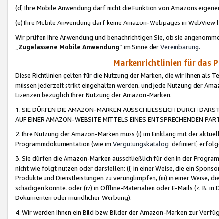
(d) Ihre Mobile Anwendung darf nicht die Funktion von Amazons eige
(e) Ihre Mobile Anwendung darf keine Amazon-Webpages in WebView 
Wir prüfen Ihre Anwendung und benachrichtigen Sie, ob sie angenomm
„
Zugelassene Mobile Anwendung
“ im Sinne der
Vereinbarung
.
Markenrichtlinien für das 
Diese Richtlinien gelten für die Nutzung der Marken, die wir Ihnen als 
müssen jederzeit strikt eingehalten werden, und jede Nutzung der Ama
Lizenzen bezüglich Ihrer Nutzung der Amazon-Marken.
1. SIE DÜRFEN DIE AMAZON-MARKEN AUSSCHLIESSLICH DURCH DARS
AUF EINER AMAZON-WEBSITE MITTELS EINES ENTSPRECHENDEN PART
2. Ihre Nutzung der Amazon-Marken muss (i) im Einklang mit der aktuells
Programmdokumentation (wie im
Vergütungskatalog
definiert) erfolg
3. Sie dürfen die Amazon-Marken ausschließlich für den in der Progr
nicht wie folgt nutzen oder darstellen: (i) in einer Weise, die ein Spo
Produkte und Dienstleistungen zu verunglimpfen, (iii) in einer Weise
schädigen könnte, oder (iv) in Offline-Materialien oder E-Mails (z. B.
Dokumenten oder mündlicher Werbung).
4. Wir werden Ihnen ein Bild bzw. Bilder der Amazon-Marken zur Verfüg