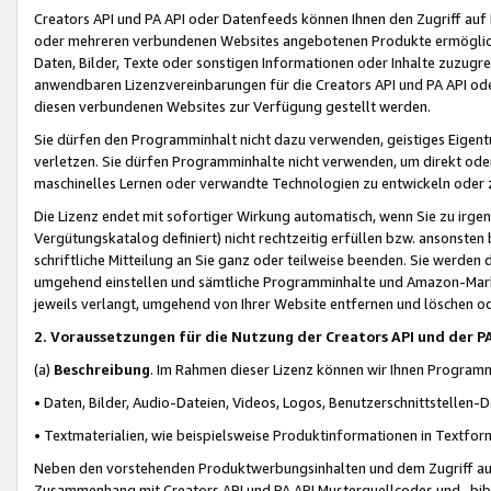
Creators API und PA API oder Datenfeeds können Ihnen den Zugriff auf D
oder mehreren verbundenen Websites angebotenen Produkte ermögliche
Daten, Bilder, Texte oder sonstigen Informationen oder Inhalte zuzugre
anwendbaren Lizenzvereinbarungen für die Creators API und PA API od
diesen verbundenen Websites zur Verfügung gestellt werden.
Sie dürfen den Programminhalt nicht dazu verwenden, geistiges Eigent
verletzen. Sie dürfen Programminhalte nicht verwenden, um direkt ode
maschinelles Lernen oder verwandte Technologien zu entwickeln oder zu
Die Lizenz endet mit sofortiger Wirkung automatisch, wenn Sie zu irg
Vergütungskatalog definiert) nicht rechtzeitig erfüllen bzw. ansonsten
schriftliche Mitteilung an Sie ganz oder teilweise beenden. Sie werden
umgehend einstellen und sämtliche Programminhalte und Amazon-Marke
jeweils verlangt, umgehend von Ihrer Website entfernen und löschen od
2. Voraussetzungen für die Nutzung der Creators API und der P
(a)
Beschreibung
. Im Rahmen dieser Lizenz können wir Ihnen Programmi
• Daten, Bilder, Audio-Dateien, Videos, Logos, Benutzerschnittstellen-
• Textmaterialien, wie beispielsweise Produktinformationen in Textfor
Neben den vorstehenden Produktwerbungsinhalten und dem Zugriff auf 
Zusammenhang mit Creators API und PA API Musterquellcodes und -bibli