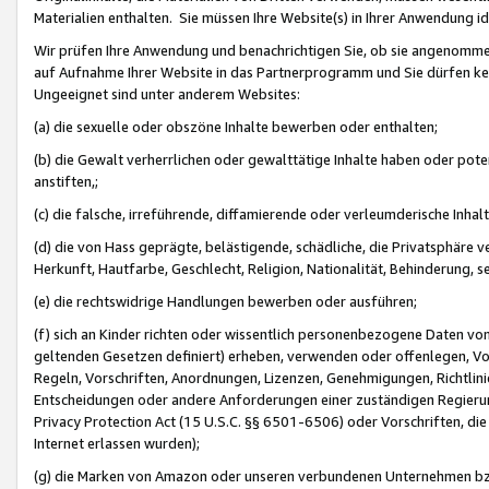
Materialien enthalten. Sie müssen Ihre Website(s) in Ihrer Anwendung ide
Wir prüfen Ihre Anwendung und benachrichtigen Sie, ob sie angenommen
auf Aufnahme Ihrer Website in das Partnerprogramm und Sie dürfen kei
Ungeeignet sind unter anderem Websites:
(a) die sexuelle oder obszöne Inhalte bewerben oder enthalten;
(b) die Gewalt verherrlichen oder gewalttätige Inhalte haben oder pot
anstiften,;
(c) die falsche, irreführende, diffamierende oder verleumderische Inha
(d) die von Hass geprägte, belästigende, schädliche, die Privatsphäre v
Herkunft, Hautfarbe, Geschlecht, Religion, Nationalität, Behinderung, 
(e) die rechtswidrige Handlungen bewerben oder ausführen;
(f) sich an Kinder richten oder wissentlich personenbezogene Daten vo
geltenden Gesetzen definiert) erheben, verwenden oder offenlegen, Vo
Regeln, Vorschriften, Anordnungen, Lizenzen, Genehmigungen, Richtlini
Entscheidungen oder andere Anforderungen einer zuständigen Regierung
Privacy Protection Act (15 U.S.C. §§ 6501-6506) oder Vorschriften, di
Internet erlassen wurden);
(g) die Marken von Amazon oder unseren verbundenen Unternehmen b