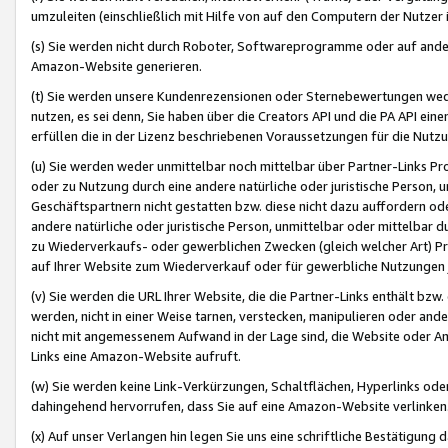
umzuleiten (einschließlich mit Hilfe von auf den Computern der Nutzer i
(s) Sie werden nicht durch Roboter, Softwareprogramme oder auf andere
Amazon-Website generieren.
(t) Sie werden unsere Kundenrezensionen oder Sternebewertungen wed
nutzen, es sei denn, Sie haben über die Creators API und die PA API e
erfüllen die in der Lizenz beschriebenen Voraussetzungen für die Nutzu
(u) Sie werden weder unmittelbar noch mittelbar über Partner-Links P
oder zu Nutzung durch eine andere natürliche oder juristische Person,
Geschäftspartnern nicht gestatten bzw. diese nicht dazu auffordern od
andere natürliche oder juristische Person, unmittelbar oder mittelbar
zu Wiederverkaufs- oder gewerblichen Zwecken (gleich welcher Art) 
auf Ihrer Website zum Wiederverkauf oder für gewerbliche Nutzungen 
(v) Sie werden die URL Ihrer Website, die die Partner-Links enthält b
werden, nicht in einer Weise tarnen, verstecken, manipulieren oder and
nicht mit angemessenem Aufwand in der Lage sind, die Website oder A
Links eine Amazon-Website aufruft.
(w) Sie werden keine Link-Verkürzungen, Schaltflächen, Hyperlinks ode
dahingehend hervorrufen, dass Sie auf eine Amazon-Website verlinken
(x) Auf unser Verlangen hin legen Sie uns eine schriftliche Bestätigung