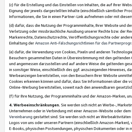
(c) für die Erstellung und das Einstellen von Inhalten, die auf Ihrer We
Eignung der jeweils dargestellten Inhalte (einschließlich sämtlicher 
Informationen, die Sie in einen Partner-Link aufnehmen oder mit diese
(d) dafür, dass die Nutzung der Programminhalte, Ihrer Website und des 
Verletzung oder missbräuchliche Ausübung unserer Rechte bzw. der Recht
Markenrechte, Datenschutzrechte, Veröffentlichungsrechte oder anderer
Einhaltung der
Amazon Anti-Fälschungsrichtlinien für das Partnerpro
(e) dafür, die Verwendung von Cookies, Pixeln und anderen Technologien
Besuchern gesammelten Daten in Übereinstimmung mit den geltenden Ge
und angemessen darzustellen und auf andere Weise die geltenden geset
in sonstiger Weise, einschließlich des ggf. anzuzeigenden Hinweises, d
Werbeanzeigen bereitstellen, von den Besuchern Ihrer Website unmitte
Cookies erkennen können und dafür, dass Sie Informationen über die v
Online-Werbung bereitstellen, soweit nach den anwendbaren gesetzlic
(f) für Ihre Nutzung, der Programminhalte und der Amazon-Marken, u
4. Werbeeinschränkungen.
Sie werden sich nicht an Werbe-, Market
Unternehmen oder in Verbindung mit einer Amazon-Website oder dem Pa
Vereinbarung
gestattet sind. Sie werden sich nicht an Werbeaktivitäten
Logos von uns oder unseren Partnern (einschließlich Amazon-Marken), 
E-Books, physischen Postsendungen, physischen Dokumenten oder in 