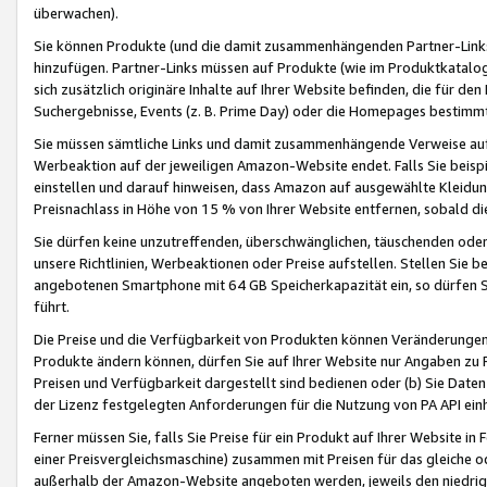
überwachen).
Sie können Produkte (und die damit zusammenhängenden Partner-Links)
hinzufügen. Partner-Links müssen auf Produkte (wie im Produktkatalog de
sich zusätzlich originäre Inhalte auf Ihrer Website befinden, die für 
Suchergebnisse, Events (z. B. Prime Day) oder die Homepages bestimmte
Sie müssen sämtliche Links und damit zusammenhängende Verweise auf z
Werbeaktion auf der jeweiligen Amazon-Website endet. Falls Sie beisp
einstellen und darauf hinweisen, dass Amazon auf ausgewählte Kleidun
Preisnachlass in Höhe von 15 % von Ihrer Website entfernen, sobald di
Sie dürfen keine unzutreffenden, überschwänglichen, täuschenden od
unsere Richtlinien, Werbeaktionen oder Preise aufstellen. Stellen Sie 
angebotenen Smartphone mit 64 GB Speicherkapazität ein, so dürfen S
führt.
Die Preise und die Verfügbarkeit von Produkten können Veränderungen 
Produkte ändern können, dürfen Sie auf Ihrer Website nur Angaben zu P
Preisen und Verfügbarkeit dargestellt sind bedienen oder (b) Sie Daten
der Lizenz festgelegten Anforderungen für die Nutzung von PA API einh
Ferner müssen Sie, falls Sie Preise für ein Produkt auf Ihrer Website in 
einer Preisvergleichsmaschine) zusammen mit Preisen für das gleiche o
außerhalb der Amazon-Website angeboten werden, jeweils den niedrigst