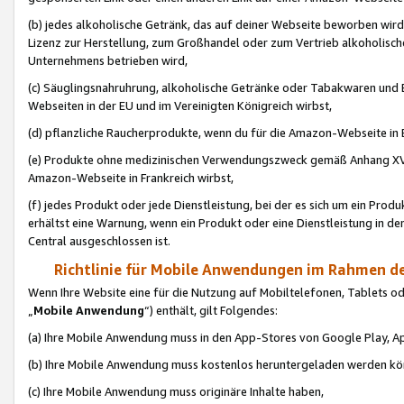
(b) jedes alkoholische Getränk, das auf deiner Webseite beworben wird
Lizenz zur Herstellung, zum Großhandel oder zum Vertrieb alkoholisch
Unternehmens betrieben wird,
(c) Säuglingsnahruhrung, alkoholische Getränke oder Tabakwaren und E
Webseiten in der EU und im Vereinigten Königreich wirbst,
(d) pflanzliche Raucherprodukte, wenn du für die Amazon-Webseite in B
(e) Produkte ohne medizinischen Verwendungszweck gemäß Anhang XVI 
Amazon-Webseite in Frankreich wirbst,
(f) jedes Produkt oder jede Dienstleistung, bei der es sich um ein Prod
erhältst eine Warnung, wenn ein Produkt oder eine Dienstleistung in de
Central ausgeschlossen ist.
Richtlinie für Mobile Anwendungen im Rahmen de
Wenn Ihre Website eine für die Nutzung auf Mobiltelefonen, Tablets 
„
Mobile Anwendung
“) enthält, gilt Folgendes:
(a) Ihre Mobile Anwendung muss in den App-Stores von Google Play, A
(b) Ihre Mobile Anwendung muss kostenlos heruntergeladen werden könn
(c) Ihre Mobile Anwendung muss originäre Inhalte haben,