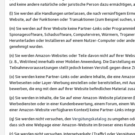
und keine andere natürliche oder juristische Person dazu ermächtigen, a
(l) Sie werden alle Handlungen unterlassen, die nach vernünftigem Erme
Website, auf der Funktionen oder Transaktionen (zum Beispiel suchen, s
(m) Sie werden auf Ihrer Website keine Partner-Links oder Programmin
Spionagesoftware, Schadsoftware, Computerviren, Würmern, Trojaner
Herunterladen oder Installieren auf einem Nutzer-Computer oder ande
genehmigt wurden.
(n) Sie werden Amazon-Websites oder Teile davon nicht auf Ihrer Websi
(z. B., WebView) innerhalb einer Mobilen Anwendung. Die Darstellung ein
Teilnahmevoraussetzungen stellt jedoch keinen Verstoß gegen diese Zif
(o) Sie werden keine Partner-Links oder andere Inhalte, die eine Am
Werbeseiten oder Layer-Werbung einstellen oder bereitstellen, mit Au
bewerben, die eng mit dem auf Ihrer Website befindlichen Material z
(p) Sie werden in Inhalte, die Sie auf einer Amazon-Website platzier
Werbediensten oder in einer Kundenbewertung, einem Forum, einem Wun
einer Amazon-Website verfügbaren Kontext) keine Partner-Links integr
(q) Sie werden nicht versuchen, den
Vergütungskatalog
zu umgehen oder
dass sich eine Webpage einer Amazon-Website im Browser eines Kunden 
(r) Sie werden nicht versuchen, Internetverkehr (Traffic) oder Vergü