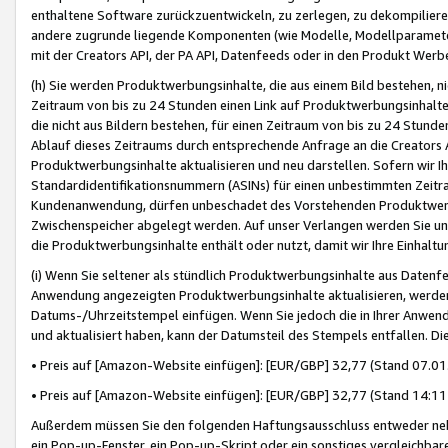
enthaltene Software zurückzuentwickeln, zu zerlegen, zu dekompilier
andere zugrunde liegende Komponenten (wie Modelle, Modellparameter
mit der Creators API, der PA API, Datenfeeds oder in den Produkt Werb
(h) Sie werden Produktwerbungsinhalte, die aus einem Bild bestehen, ni
Zeitraum von bis zu 24 Stunden einen Link auf Produktwerbungsinhalte
die nicht aus Bildern bestehen, für einen Zeitraum von bis zu 24 Stund
Ablauf dieses Zeitraums durch entsprechende Anfrage an die Creators 
Produktwerbungsinhalte aktualisieren und neu darstellen. Sofern wir Ih
Standardidentifikationsnummern (ASINs) für einen unbestimmten Zeitra
Kundenanwendung, dürfen unbeschadet des Vorstehenden Produktwerbu
Zwischenspeicher abgelegt werden. Auf unser Verlangen werden Sie un
die Produktwerbungsinhalte enthält oder nutzt, damit wir Ihre Einhalt
(i) Wenn Sie seltener als stündlich Produktwerbungsinhalte aus Datenfe
Anwendung angezeigten Produktwerbungsinhalte aktualisieren, werden 
Datums-/Uhrzeitstempel einfügen. Wenn Sie jedoch die in Ihrer Anwe
und aktualisiert haben, kann der Datumsteil des Stempels entfallen. Dies
• Preis auf [Amazon-Website einfügen]: [EUR/GBP] 32,77 (Stand 07.01.
• Preis auf [Amazon-Website einfügen]: [EUR/GBP] 32,77 (Stand 14:11 
Außerdem müssen Sie den folgenden Haftungsausschluss entweder neb
ein Pop-up-Fenster, ein Pop-up-Skript oder ein sonstiges vergleichba