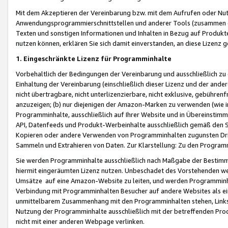
Mit dem Akzeptieren der Vereinbarung bzw. mit dem Aufrufen oder Nutz
Anwendungsprogrammierschnittstellen und anderer Tools (zusammen die
Texten und sonstigen Informationen und Inhalten in Bezug auf Produkte
nutzen können, erklären Sie sich damit einverstanden, an diese Lizenz 
1. Eingeschränkte Lizenz für Programminhalte
Vorbehaltlich der Bedingungen der Vereinbarung und ausschließlich z
Einhaltung der Vereinbarung (einschließlich dieser Lizenz und der ande
nicht übertragbare, nicht unterlizenzierbare, nicht exklusive, gebühren
anzuzeigen; (b) nur diejenigen der Amazon-Marken zu verwenden (wie in 
Programminhalte, ausschließlich auf Ihrer Website und in Übereinstimmu
API, Datenfeeds und Produkt-Werbeinhalte ausschließlich gemäß den Spe
Kopieren oder andere Verwenden von Programminhalten zugunsten Dri
Sammeln und Extrahieren von Daten. Zur Klarstellung: Zu den Program
Sie werden Programminhalte ausschließlich nach Maßgabe der Besti
hiermit eingeräumten Lizenz nutzen. Unbeschadet des Vorstehenden we
Umsätze auf eine Amazon-Website zu leiten, und werden Programminhal
Verbindung mit Programminhalten Besucher auf andere Websites als ein
unmittelbarem Zusammenhang mit den Programminhalten stehen, Links z
Nutzung der Programminhalte ausschließlich mit der betreffenden Pr
nicht mit einer anderen Webpage verlinken.