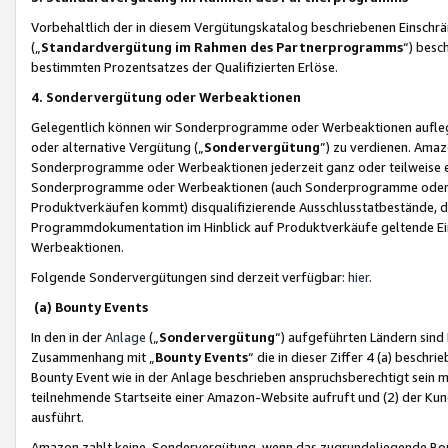
Vorbehaltlich der in diesem Vergütungskatalog beschriebenen Einschr
(„
Standardvergütung im Rahmen des Partnerprogramms
“) besc
bestimmten Prozentsatzes der Qualifizierten Erlöse.
4. Sondervergütung oder Werbeaktionen
Gelegentlich können wir Sonderprogramme oder Werbeaktionen auflegen,
oder alternative Vergütung („
Sondervergütung
”) zu verdienen. Amazo
Sonderprogramme oder Werbeaktionen jederzeit ganz oder teilweise einz
Sonderprogramme oder Werbeaktionen (auch Sonderprogramme oder We
Produktverkäufen kommt) disqualifizierende Ausschlusstatbestände, di
Programmdokumentation im Hinblick auf Produktverkäufe geltende E
Werbeaktionen.
Folgende Sondervergütungen sind derzeit verfügbar:
hier
.
(a) Bounty Events
In den in der
Anlage
(„
Sondervergütung
“) aufgeführten Ländern sind
Zusammenhang mit „
Bounty Events
“ die in dieser Ziffer 4 (a) besch
Bounty Event wie in der Anlage beschrieben anspruchsberechtigt sein mu
teilnehmende Startseite einer Amazon-Website aufruft und (2) der Kun
ausführt.
Amazon zahlt keine Sondervergütung, wenn das zugrundeliegende Boun