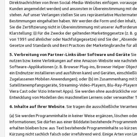
Direktnachrichten von Ihren Social-Media-Websites einfügen. vorausg
Kunden angemeldet werden) und ansonsten in Übereinstimmung mit der
stehen. Auf unser Verlangen stellen Sie uns repräsentative Mustermater
Bestimmungen eingehalten haben. Wir werden die Form und den Inhalt, di
Sie die Zertifizierung nicht in Übereinstimmung mit unserer Aufforderu
Klarstellung: (i) Für die Zwecke der geltenden Marketinggesetze (z. 
von 1991 und ähnlicher oder Nachfolgegesetze) sind Sie der „Absender“ j
Gesetze und Standards und Best Practices der Marketingbranche für 
5. Verbreitung von Partner-Links über Software und Geräte
Sie
nutzen bzw. keine Verlinkungen auf eine Amazon-Website wie nachsteh
Software-Applikationen (z. B. Browser Plug-ins, Browser Helper Objec
ein Endnutzer installieren und ausführen kann) und Geräten, einschlie
Zugelassenen Mobilen Anwendungen); oder (b) im Zusammenhang mit bzw.
Satellitenempfangsgeräte, Streaming-Video-Playern, Blu-Ray-Playern 
Viera Cast oder Vizio Internet Apps). Sie werden ohne ausdrückliche v
Entwicklung von Modellen des maschinellen Lernens oder verwandter 
6. Inhalte auf Ihrer Website
. Sie tragen die ausschließliche Verantwo
(a) Sie werden Programminhalte in keiner Weise ergänzen, löschen oder
Informationen; Sie dürfen aus einer Bilddatei bestehende Programminhal
erhalten bleiben bzw. aus Text bestehende Programminhalte so kürzen, 
Kürzung nicht sachlich falsch oder irreführend wird. Einige Arten von L