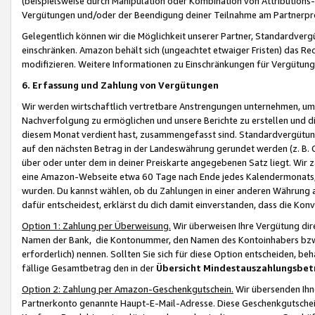
(beispielsweise durch Manipulation oder Kombination von Attributions-
Vergütungen und/oder der Beendigung deiner Teilnahme am Partnerp
Gelegentlich können wir die Möglichkeit unserer Partner, Standardv
einschränken. Amazon behält sich (ungeachtet etwaiger Fristen) das Re
modifizieren. Weitere Informationen zu Einschränkungen für Vergütung
6. Erfassung und Zahlung von Vergütungen
Wir werden wirtschaftlich vertretbare Anstrengungen unternehmen, um 
Nachverfolgung zu ermöglichen und unsere Berichte zu erstellen und di
diesem Monat verdient hast, zusammengefasst sind. Standardvergütung
auf den nächsten Betrag in der Landeswährung gerundet werden (z. B. C
über oder unter dem in deiner Preiskarte angegebenen Satz liegt. Wir
eine Amazon-Webseite etwa 60 Tage nach Ende jedes Kalendermonats, i
wurden. Du kannst wählen, ob du Zahlungen in einer anderen Währung
dafür entscheidest, erklärst du dich damit einverstanden, dass die K
Option 1: Zahlung per Überweisung.
Wir überweisen Ihre Vergütung dir
Namen der Bank, die Kontonummer, den Namen des Kontoinhabers bzw. a
erforderlich) nennen. Sollten Sie sich für diese Option entscheiden, be
fällige Gesamtbetrag den in der
Übersicht Mindestauszahlungsbet
Option 2: Zahlung per Amazon-Geschenkgutschein.
Wir übersenden Ihne
Partnerkonto genannte Haupt-E-Mail-Adresse. Diese Geschenkgutschei