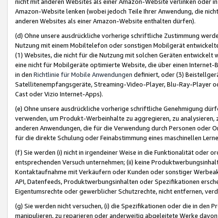
nicht mit anderen Websites als einer Amazon-Website verlinken oder i
Amazon-Website lenken (wobei jedoch Teile Ihrer Anwendung, die nich
anderen Websites als einer Amazon-Website enthalten dürfen).
(d) Ohne unsere ausdrückliche vorherige schriftliche Zustimmung werd
Nutzung mit einem Mobiltelefon oder sonstigen Mobilgerät entwickelt
(1) Websites, die nicht für die Nutzung mit solchen Geräten entwickelt
eine nicht für Mobilgeräte optimierte Website, die über einen Interne
in den
Richtlinie für Mobile Anwendungen
definiert, oder (3) Beistellge
Satellitenempfangsgeräte, Streaming-Video-Player, Blu-Ray-Player ode
Cast oder Vizio Internet-Apps).
(e) Ohne unsere ausdrückliche vorherige schriftliche Genehmigung dürfe
verwenden, um Produkt-Werbeinhalte zu aggregieren, zu analysieren, 
anderen Anwendungen, die für die Verwendung durch Personen oder Or
für die direkte Schulung oder Feinabstimmung eines maschinellen Lern
(f) Sie werden (i) nicht in irgendeiner Weise in die Funktionalität ode
entsprechenden Versuch unternehmen; (ii) keine Produktwerbungsinha
Kontaktaufnahme mit Verkäufern oder Kunden oder sonstiger Werbeaktiv
API, Datenfeeds, Produktwerbungsinhalten oder Spezifikationen erschei
Eigentumsrechte oder gewerblicher Schutzrechte, nicht entfernen, verd
(g) Sie werden nicht versuchen, (i) die Spezifikationen oder die in de
manipulieren, zu reparieren oder anderweitig abgeleitete Werke davon z