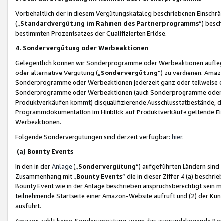
Vorbehaltlich der in diesem Vergütungskatalog beschriebenen Einschr
(„
Standardvergütung im Rahmen des Partnerprogramms
“) besc
bestimmten Prozentsatzes der Qualifizierten Erlöse.
4. Sondervergütung oder Werbeaktionen
Gelegentlich können wir Sonderprogramme oder Werbeaktionen auflegen,
oder alternative Vergütung („
Sondervergütung
”) zu verdienen. Amazo
Sonderprogramme oder Werbeaktionen jederzeit ganz oder teilweise einz
Sonderprogramme oder Werbeaktionen (auch Sonderprogramme oder We
Produktverkäufen kommt) disqualifizierende Ausschlusstatbestände, di
Programmdokumentation im Hinblick auf Produktverkäufe geltende E
Werbeaktionen.
Folgende Sondervergütungen sind derzeit verfügbar:
hier
.
(a) Bounty Events
In den in der
Anlage
(„
Sondervergütung
“) aufgeführten Ländern sind
Zusammenhang mit „
Bounty Events
“ die in dieser Ziffer 4 (a) besch
Bounty Event wie in der Anlage beschrieben anspruchsberechtigt sein mu
teilnehmende Startseite einer Amazon-Website aufruft und (2) der Kun
ausführt.
Amazon zahlt keine Sondervergütung, wenn das zugrundeliegende Boun