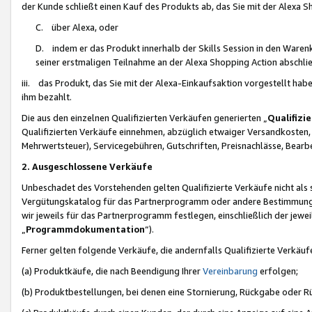
der Kunde schließt einen Kauf des Produkts ab, das Sie mit der Alexa 
C. über Alexa, oder
D. indem er das Produkt innerhalb der Skills Session in den Waren
seiner erstmaligen Teilnahme an der Alexa Shopping Action abschlie
iii. das Produkt, das Sie mit der Alexa-Einkaufsaktion vorgestellt ha
ihm bezahlt.
Die aus den einzelnen Qualifizierten Verkäufen generierten „
Qualifizi
Qualifizierten Verkäufe einnehmen, abzüglich etwaiger Versandkosten
Mehrwertsteuer), Servicegebühren, Gutschriften, Preisnachlässe, Bear
2. Ausgeschlossene Verkäufe
Unbeschadet des Vorstehenden gelten Qualifizierte Verkäufe nicht als
Vergütungskatalog für das Partnerprogramm oder andere Bestimmungen,
wir jeweils für das Partnerprogramm festlegen, einschließlich der jewe
„
Programmdokumentation
“).
Ferner gelten folgende Verkäufe, die andernfalls Qualifizierte Verkä
(a) Produktkäufe, die nach Beendigung Ihrer
Vereinbarung
erfolgen;
(b) Produktbestellungen, bei denen eine Stornierung, Rückgabe oder R