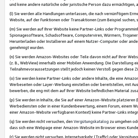
und keine andere natürliche oder juristische Person dazu ermächtigen, a
(l) Sie werden alle Handlungen unterlassen, die nach vernünftigem Erme
Website, auf der Funktionen oder Transaktionen (zum Beispiel suchen, s
(m) Sie werden auf Ihrer Website keine Partner-Links oder Programmin
Spionagesoftware, Schadsoftware, Computerviren, Würmern, Trojaner
Herunterladen oder Installieren auf einem Nutzer-Computer oder ande
genehmigt wurden.
(n) Sie werden Amazon-Websites oder Teile davon nicht auf Ihrer Websi
(z. B., WebView) innerhalb einer Mobilen Anwendung. Die Darstellung ein
Teilnahmevoraussetzungen stellt jedoch keinen Verstoß gegen diese Zif
(o) Sie werden keine Partner-Links oder andere Inhalte, die eine Am
Werbeseiten oder Layer-Werbung einstellen oder bereitstellen, mit Au
bewerben, die eng mit dem auf Ihrer Website befindlichen Material z
(p) Sie werden in Inhalte, die Sie auf einer Amazon-Website platzier
Werbediensten oder in einer Kundenbewertung, einem Forum, einem Wun
einer Amazon-Website verfügbaren Kontext) keine Partner-Links integr
(q) Sie werden nicht versuchen, den
Vergütungskatalog
zu umgehen oder
dass sich eine Webpage einer Amazon-Website im Browser eines Kunden 
(r) Sie werden nicht versuchen, Internetverkehr (Traffic) oder Vergü