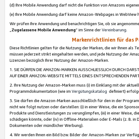
(d) Ihre Mobile Anwendung darf nicht die Funktion von Amazons eige
(e) Ihre Mobile Anwendung darf keine Amazon-Webpages in WebView 
Wir prüfen Ihre Anwendung und benachrichtigen Sie, ob sie angenomm
„
Zugelassene Mobile Anwendung
“ im Sinne der
Vereinbarung
.
Markenrichtlinien für das 
Diese Richtlinien gelten für die Nutzung der Marken, die wir Ihnen als 
müssen jederzeit strikt eingehalten werden, und jede Nutzung der Ama
Lizenzen bezüglich Ihrer Nutzung der Amazon-Marken.
1. SIE DÜRFEN DIE AMAZON-MARKEN AUSSCHLIESSLICH DURCH DARS
AUF EINER AMAZON-WEBSITE MITTELS EINES ENTSPRECHENDEN PART
2. Ihre Nutzung der Amazon-Marken muss (i) im Einklang mit der aktuells
Programmdokumentation (wie im
Vergütungskatalog
definiert) erfolg
3. Sie dürfen die Amazon-Marken ausschließlich für den in der Progr
nicht wie folgt nutzen oder darstellen: (i) in einer Weise, die ein Spo
Produkte und Dienstleistungen zu verunglimpfen, (iii) in einer Weise
schädigen könnte, oder (iv) in Offline-Materialien oder E-Mails (z. B.
Dokumenten oder mündlicher Werbung).
4. Wir werden Ihnen ein Bild bzw. Bilder der Amazon-Marken zur Verfüg