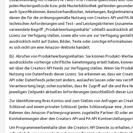
jeden Musterquellcode bzw. jede Musterbibliothek geltenden gesonder
auch Spezifikationen, Benutzerhandbücher, Anleitungen, Begleitmaterial
denen die für die ordnungsgemäße Nutzung von Creators API und PA A
technischen Anforderungen und Test- und Leistungskriterien (zusammen
verwendete Begriff „Produktwerbungsinhalte“ schließt ausdrücklich al
Lizenz zur Verfügung stellen, sowie alle von uns zur Verfügung gestel
ausdrücklich nicht auf Daten, Bilder, Texte oder sonstige Informatione
es sich nicht um eine Amazon-Website handelt.
(b) Abrufen von Produktwerbungsinhalten. Sie können Produkt-Werbein
ausdrückliche vorherige schriftliche Genehmigung erteilt haben, könn
wir über die Creators API Feeds zur Verfügung stellen. Wenn Sie Produk
Nutzung von Datenfeeds dieser Lizenz. Sie erkennen an, dass wir Creat
API oder Datenfeeds jederzeit ändern, auslaufen lassen oder neu veröffe
Verantwortung liegt, sicherzustellen, dass Ihr Zugriff auf die und Ihr
jeweiligen Zeitpunkt aktuellen Anforderungen (einschließlich dieser Liz
Zur Identifizierung Ihres Kontos und zum Stellen von Anfragen an Crea
Schlüssel und einem privaten Schlüssel (jedes Schlüsselpaar eine „Kon
Rahmen des Amazon-Partnerprogramms zugeteilte Partner-ID oder ein
Kontokennungen über den Creators API und PA API Kontoerstellungspro
Um Programmwerbeinhalte über die Creators API Dienste zu erhalten, m