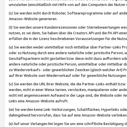
umzuleiten (einschließlich mit Hilfe von auf den Computern der Nutzer i
(s) Sie werden nicht durch Roboter, Softwareprogramme oder auf andere
Amazon-Website generieren.
(t) Sie werden unsere Kundenrezensionen oder Sternebewertungen wed
nutzen, es sei denn, Sie haben über die Creators API und die PA API e
erfüllen die in der Lizenz beschriebenen Voraussetzungen für die Nutzu
(u) Sie werden weder unmittelbar noch mittelbar über Partner-Links P
oder zu Nutzung durch eine andere natürliche oder juristische Person,
Geschäftspartnern nicht gestatten bzw. diese nicht dazu auffordern od
andere natürliche oder juristische Person, unmittelbar oder mittelbar
zu Wiederverkaufs- oder gewerblichen Zwecken (gleich welcher Art) 
auf Ihrer Website zum Wiederverkauf oder für gewerbliche Nutzungen 
(v) Sie werden die URL Ihrer Website, die die Partner-Links enthält b
werden, nicht in einer Weise tarnen, verstecken, manipulieren oder and
nicht mit angemessenem Aufwand in der Lage sind, die Website oder A
Links eine Amazon-Website aufruft.
(w) Sie werden keine Link-Verkürzungen, Schaltflächen, Hyperlinks ode
dahingehend hervorrufen, dass Sie auf eine Amazon-Website verlinken
(x) Auf unser Verlangen hin legen Sie uns eine schriftliche Bestätigung