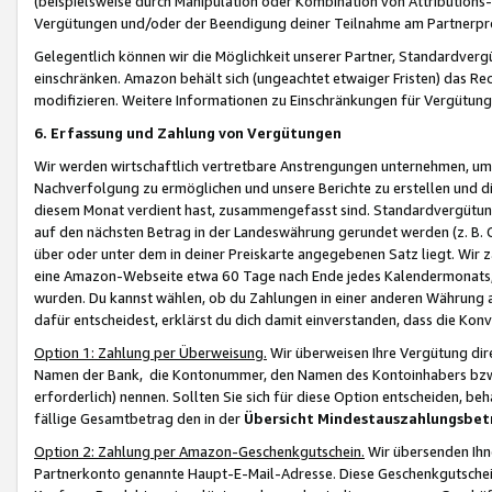
(beispielsweise durch Manipulation oder Kombination von Attributions-
Vergütungen und/oder der Beendigung deiner Teilnahme am Partnerp
Gelegentlich können wir die Möglichkeit unserer Partner, Standardv
einschränken. Amazon behält sich (ungeachtet etwaiger Fristen) das Re
modifizieren. Weitere Informationen zu Einschränkungen für Vergütung
6. Erfassung und Zahlung von Vergütungen
Wir werden wirtschaftlich vertretbare Anstrengungen unternehmen, um 
Nachverfolgung zu ermöglichen und unsere Berichte zu erstellen und di
diesem Monat verdient hast, zusammengefasst sind. Standardvergütung
auf den nächsten Betrag in der Landeswährung gerundet werden (z. B. C
über oder unter dem in deiner Preiskarte angegebenen Satz liegt. Wir
eine Amazon-Webseite etwa 60 Tage nach Ende jedes Kalendermonats, i
wurden. Du kannst wählen, ob du Zahlungen in einer anderen Währung
dafür entscheidest, erklärst du dich damit einverstanden, dass die K
Option 1: Zahlung per Überweisung.
Wir überweisen Ihre Vergütung dir
Namen der Bank, die Kontonummer, den Namen des Kontoinhabers bzw. a
erforderlich) nennen. Sollten Sie sich für diese Option entscheiden, be
fällige Gesamtbetrag den in der
Übersicht Mindestauszahlungsbet
Option 2: Zahlung per Amazon-Geschenkgutschein.
Wir übersenden Ihne
Partnerkonto genannte Haupt-E-Mail-Adresse. Diese Geschenkgutschei