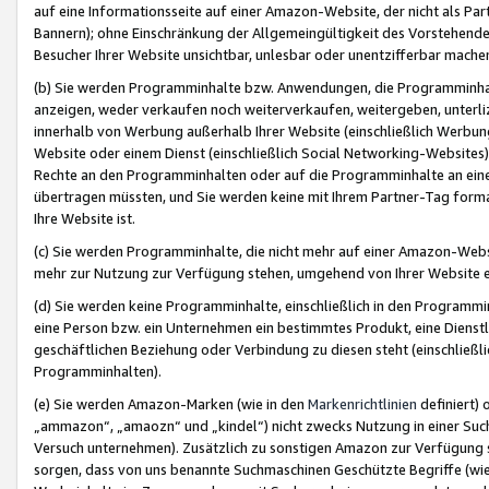
auf eine Informationsseite auf einer Amazon-Website, der nicht als Part
Bannern); ohne Einschränkung der Allgemeingültigkeit des Vorstehende
Besucher Ihrer Website unsichtbar, unlesbar oder unentzifferbar mache
(b) Sie werden Programminhalte bzw. Anwendungen, die Programminhalt
anzeigen, weder verkaufen noch weiterverkaufen, weitergeben, unterli
innerhalb von Werbung außerhalb Ihrer Website (einschließlich Werbun
Website oder einem Dienst (einschließlich Social Networking-Website
Rechte an den Programminhalten oder auf die Programminhalte an eine a
übertragen müssten, und Sie werden keine mit Ihrem Partner-Tag formati
Ihre Website ist.
(c) Sie werden Programminhalte, die nicht mehr auf einer Amazon-Websit
mehr zur Nutzung zur Verfügung stehen, umgehend von Ihrer Website e
(d) Sie werden keine Programminhalte, einschließlich in den Programmin
eine Person bzw. ein Unternehmen ein bestimmtes Produkt, eine Dienstle
geschäftlichen Beziehung oder Verbindung zu diesen steht (einschließli
Programminhalten).
(e) Sie werden Amazon-Marken (wie in den
Markenrichtlinien
definiert) 
„ammazon“, „amaozn“ und „kindel“) nicht zwecks Nutzung in einer Suc
Versuch unternehmen). Zusätzlich zu sonstigen Amazon zur Verfügung 
sorgen, dass von uns benannte Suchmaschinen Geschützte Begriffe (wie 