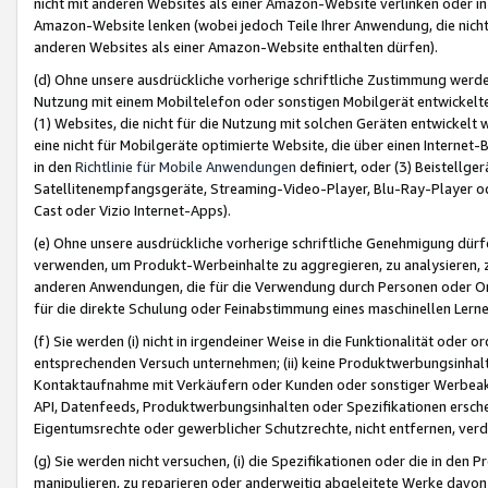
nicht mit anderen Websites als einer Amazon-Website verlinken oder i
Amazon-Website lenken (wobei jedoch Teile Ihrer Anwendung, die nich
anderen Websites als einer Amazon-Website enthalten dürfen).
(d) Ohne unsere ausdrückliche vorherige schriftliche Zustimmung werd
Nutzung mit einem Mobiltelefon oder sonstigen Mobilgerät entwickelt
(1) Websites, die nicht für die Nutzung mit solchen Geräten entwickelt
eine nicht für Mobilgeräte optimierte Website, die über einen Interne
in den
Richtlinie für Mobile Anwendungen
definiert, oder (3) Beistellge
Satellitenempfangsgeräte, Streaming-Video-Player, Blu-Ray-Player ode
Cast oder Vizio Internet-Apps).
(e) Ohne unsere ausdrückliche vorherige schriftliche Genehmigung dürfe
verwenden, um Produkt-Werbeinhalte zu aggregieren, zu analysieren, 
anderen Anwendungen, die für die Verwendung durch Personen oder Or
für die direkte Schulung oder Feinabstimmung eines maschinellen Lern
(f) Sie werden (i) nicht in irgendeiner Weise in die Funktionalität ode
entsprechenden Versuch unternehmen; (ii) keine Produktwerbungsinha
Kontaktaufnahme mit Verkäufern oder Kunden oder sonstiger Werbeaktiv
API, Datenfeeds, Produktwerbungsinhalten oder Spezifikationen erschei
Eigentumsrechte oder gewerblicher Schutzrechte, nicht entfernen, verd
(g) Sie werden nicht versuchen, (i) die Spezifikationen oder die in de
manipulieren, zu reparieren oder anderweitig abgeleitete Werke davon z