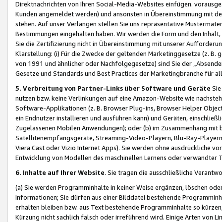
Direktnachrichten von Ihren Social-Media-Websites einfügen. vorausg
Kunden angemeldet werden) und ansonsten in Übereinstimmung mit der
stehen. Auf unser Verlangen stellen Sie uns repräsentative Mustermater
Bestimmungen eingehalten haben. Wir werden die Form und den Inhalt, di
Sie die Zertifizierung nicht in Übereinstimmung mit unserer Aufforderu
Klarstellung: (i) Für die Zwecke der geltenden Marketinggesetze (z. 
von 1991 und ähnlicher oder Nachfolgegesetze) sind Sie der „Absender“ j
Gesetze und Standards und Best Practices der Marketingbranche für 
5. Verbreitung von Partner-Links über Software und Geräte
Sie
nutzen bzw. keine Verlinkungen auf eine Amazon-Website wie nachsteh
Software-Applikationen (z. B. Browser Plug-ins, Browser Helper Objec
ein Endnutzer installieren und ausführen kann) und Geräten, einschlie
Zugelassenen Mobilen Anwendungen); oder (b) im Zusammenhang mit bzw.
Satellitenempfangsgeräte, Streaming-Video-Playern, Blu-Ray-Playern 
Viera Cast oder Vizio Internet Apps). Sie werden ohne ausdrückliche v
Entwicklung von Modellen des maschinellen Lernens oder verwandter 
6. Inhalte auf Ihrer Website
. Sie tragen die ausschließliche Verantwo
(a) Sie werden Programminhalte in keiner Weise ergänzen, löschen oder
Informationen; Sie dürfen aus einer Bilddatei bestehende Programminhal
erhalten bleiben bzw. aus Text bestehende Programminhalte so kürzen, 
Kürzung nicht sachlich falsch oder irreführend wird. Einige Arten von L