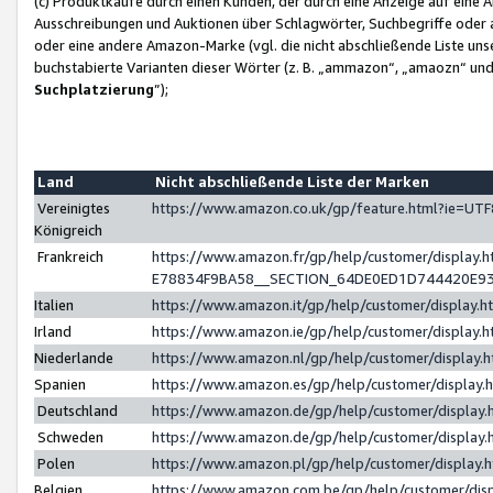
(c) Produktkäufe durch einen Kunden, der durch eine Anzeige auf eine 
Ausschreibungen und Auktionen über Schlagwörter, Suchbegriffe oder 
oder eine andere Amazon-Marke (vgl. die nicht abschließende Liste un
buchstabierte Varianten dieser Wörter (z. B. „ammazon“, „amaozn“ und „
Suchplatzierung
”);
Land
Nicht abschließende Liste der Marken
Vereinigtes
https://www.amazon.co.uk/gp/feature.html?ie=U
Königreich
Frankreich
https://www.amazon.fr/gp/help/customer/displa
E78834F9BA58__SECTION_64DE0ED1D744420E9
Italien
https://www.amazon.it/gp/help/customer/display
Irland
https://www.amazon.ie/gp/help/customer/displa
Niederlande
https://www.amazon.nl/gp/help/customer/display
Spanien
https://www.amazon.es/gp/help/customer/display
Deutschland
https://www.amazon.de/gp/help/customer/displa
Schweden
https://www.amazon.de/gp/help/customer/displa
Polen
https://www.amazon.pl/gp/help/customer/display
Belgien
https://www.amazon.com.be/gp/help/customer/d