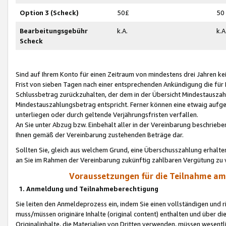
Option 3 (Scheck)
50£
50
Bearbeitungsgebühr
k.A.
k.A
Scheck
Sind auf Ihrem Konto für einen Zeitraum von mindestens drei Jahren kein
Frist von sieben Tagen nach einer entsprechenden Ankündigung die für
Schlussbetrag zurückzuhalten, der dem in der Übersicht Mindestausz
Mindestauszahlungsbetrag entspricht. Ferner können eine etwaig aufg
unterliegen oder durch geltende Verjährungsfristen verfallen.
An Sie unter Abzug bzw. Einbehalt aller in der Vereinbarung beschrieb
Ihnen gemäß der Vereinbarung zustehenden Beträge dar.
Sollten Sie, gleich aus welchem Grund, eine Überschusszahlung erhalte
an Sie im Rahmen der Vereinbarung zukünftig zahlbaren Vergütung zu 
Voraussetzungen für die Teilnahme a
1. Anmeldung und Teilnahmeberechtigung
Sie leiten den Anmeldeprozess ein, indem Sie einen vollständigen und 
muss/müssen originäre Inhalte (original content) enthalten und über d
Originalinhalte, die Materialien von Dritten verwenden, müssen wese