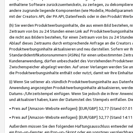
enthaltene Software zurückzuentwickeln, zu zerlegen, zu dekompilier
andere zugrunde liegende Komponenten (wie Modelle, Modellparameter
mit der Creators API, der PA API, Datenfeeds oder in den Produkt Werb
(h) Sie werden Produktwerbungsinhalte, die aus einem Bild bestehen, ni
Zeitraum von bis zu 24 Stunden einen Link auf Produktwerbungsinhalte
die nicht aus Bildern bestehen, für einen Zeitraum von bis zu 24 Stund
Ablauf dieses Zeitraums durch entsprechende Anfrage an die Creators 
Produktwerbungsinhalte aktualisieren und neu darstellen. Sofern wir Ih
Standardidentifikationsnummern (ASINs) für einen unbestimmten Zeitra
Kundenanwendung, dürfen unbeschadet des Vorstehenden Produktwerbu
Zwischenspeicher abgelegt werden. Auf unser Verlangen werden Sie un
die Produktwerbungsinhalte enthält oder nutzt, damit wir Ihre Einhalt
(i) Wenn Sie seltener als stündlich Produktwerbungsinhalte aus Datenfe
Anwendung angezeigten Produktwerbungsinhalte aktualisieren, werden 
Datums-/Uhrzeitstempel einfügen. Wenn Sie jedoch die in Ihrer Anwe
und aktualisiert haben, kann der Datumsteil des Stempels entfallen. Dies
• Preis auf [Amazon-Website einfügen]: [EUR/GBP] 32,77 (Stand 07.01.
• Preis auf [Amazon-Website einfügen]: [EUR/GBP] 32,77 (Stand 14:11 
Außerdem müssen Sie den folgenden Haftungsausschluss entweder neb
ein Pop-up-Fenster, ein Pop-up-Skript oder ein sonstiges vergleichba