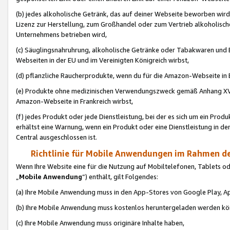
(b) jedes alkoholische Getränk, das auf deiner Webseite beworben wird
Lizenz zur Herstellung, zum Großhandel oder zum Vertrieb alkoholisch
Unternehmens betrieben wird,
(c) Säuglingsnahruhrung, alkoholische Getränke oder Tabakwaren und E
Webseiten in der EU und im Vereinigten Königreich wirbst,
(d) pflanzliche Raucherprodukte, wenn du für die Amazon-Webseite in B
(e) Produkte ohne medizinischen Verwendungszweck gemäß Anhang XVI 
Amazon-Webseite in Frankreich wirbst,
(f) jedes Produkt oder jede Dienstleistung, bei der es sich um ein Prod
erhältst eine Warnung, wenn ein Produkt oder eine Dienstleistung in de
Central ausgeschlossen ist.
Richtlinie für Mobile Anwendungen im Rahmen de
Wenn Ihre Website eine für die Nutzung auf Mobiltelefonen, Tablets 
„
Mobile Anwendung
“) enthält, gilt Folgendes:
(a) Ihre Mobile Anwendung muss in den App-Stores von Google Play, A
(b) Ihre Mobile Anwendung muss kostenlos heruntergeladen werden könn
(c) Ihre Mobile Anwendung muss originäre Inhalte haben,