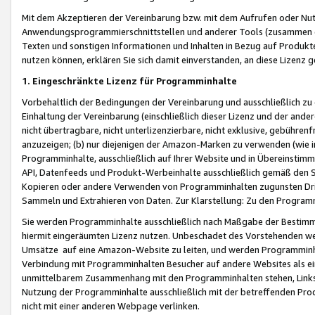
Mit dem Akzeptieren der Vereinbarung bzw. mit dem Aufrufen oder Nutz
Anwendungsprogrammierschnittstellen und anderer Tools (zusammen die
Texten und sonstigen Informationen und Inhalten in Bezug auf Produkte
nutzen können, erklären Sie sich damit einverstanden, an diese Lizenz 
1. Eingeschränkte Lizenz für Programminhalte
Vorbehaltlich der Bedingungen der Vereinbarung und ausschließlich z
Einhaltung der Vereinbarung (einschließlich dieser Lizenz und der ande
nicht übertragbare, nicht unterlizenzierbare, nicht exklusive, gebühren
anzuzeigen; (b) nur diejenigen der Amazon-Marken zu verwenden (wie in 
Programminhalte, ausschließlich auf Ihrer Website und in Übereinstimmu
API, Datenfeeds und Produkt-Werbeinhalte ausschließlich gemäß den Spe
Kopieren oder andere Verwenden von Programminhalten zugunsten Dri
Sammeln und Extrahieren von Daten. Zur Klarstellung: Zu den Program
Sie werden Programminhalte ausschließlich nach Maßgabe der Besti
hiermit eingeräumten Lizenz nutzen. Unbeschadet des Vorstehenden we
Umsätze auf eine Amazon-Website zu leiten, und werden Programminhal
Verbindung mit Programminhalten Besucher auf andere Websites als ein
unmittelbarem Zusammenhang mit den Programminhalten stehen, Links z
Nutzung der Programminhalte ausschließlich mit der betreffenden Pr
nicht mit einer anderen Webpage verlinken.