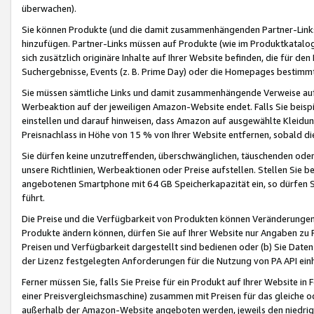
überwachen).
Sie können Produkte (und die damit zusammenhängenden Partner-Links)
hinzufügen. Partner-Links müssen auf Produkte (wie im Produktkatalog de
sich zusätzlich originäre Inhalte auf Ihrer Website befinden, die für 
Suchergebnisse, Events (z. B. Prime Day) oder die Homepages bestimmte
Sie müssen sämtliche Links und damit zusammenhängende Verweise auf z
Werbeaktion auf der jeweiligen Amazon-Website endet. Falls Sie beisp
einstellen und darauf hinweisen, dass Amazon auf ausgewählte Kleidun
Preisnachlass in Höhe von 15 % von Ihrer Website entfernen, sobald di
Sie dürfen keine unzutreffenden, überschwänglichen, täuschenden od
unsere Richtlinien, Werbeaktionen oder Preise aufstellen. Stellen Sie 
angebotenen Smartphone mit 64 GB Speicherkapazität ein, so dürfen S
führt.
Die Preise und die Verfügbarkeit von Produkten können Veränderungen 
Produkte ändern können, dürfen Sie auf Ihrer Website nur Angaben zu P
Preisen und Verfügbarkeit dargestellt sind bedienen oder (b) Sie Daten
der Lizenz festgelegten Anforderungen für die Nutzung von PA API einh
Ferner müssen Sie, falls Sie Preise für ein Produkt auf Ihrer Website in 
einer Preisvergleichsmaschine) zusammen mit Preisen für das gleiche o
außerhalb der Amazon-Website angeboten werden, jeweils den niedrigst