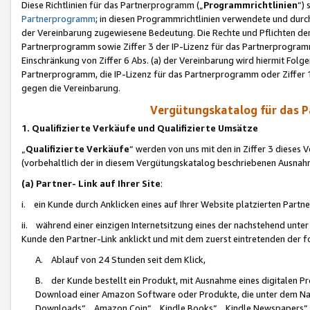
Diese Richtlinien für das Partnerprogramm („
Programmrichtlinien
“)
Partnerprogramm
; in diesen Programmrichtlinien verwendete und durch
der Vereinbarung zugewiesene Bedeutung. Die Rechte und Pflichten de
Partnerprogramm sowie Ziffer 3 der IP-Lizenz für das Partnerprogram
Einschränkung von Ziffer 6 Abs. (a) der Vereinbarung wird hiermit Fol
Partnerprogramm, die IP-Lizenz für das Partnerprogramm oder Ziffer 1
gegen die Vereinbarung.
Vergütungskatalog für das 
1. Qualifizierte Verkäufe und Qualifizierte Umsätze
„
Qualifizierte Verkäufe
“ werden von uns mit den in Ziffer 3 diese
(vorbehaltlich der in diesem Vergütungskatalog beschriebenen Ausnah
(a) Partner- Link auf Ihrer Site
:
i. ein Kunde durch Anklicken eines auf Ihrer Website platzierten Part
ii. während einer einzigen Internetsitzung eines der nachstehend unter (i)
Kunde den Partner-Link anklickt und mit dem zuerst eintretenden der f
A. Ablauf von 24 Stunden seit dem Klick,
B. der Kunde bestellt ein Produkt, mit Ausnahme eines digitalen P
Download einer Amazon Software oder Produkte, die unter dem N
Downloads“, „Amazon Coin“, „Kindle Books“, „Kindle Newspapers“, „