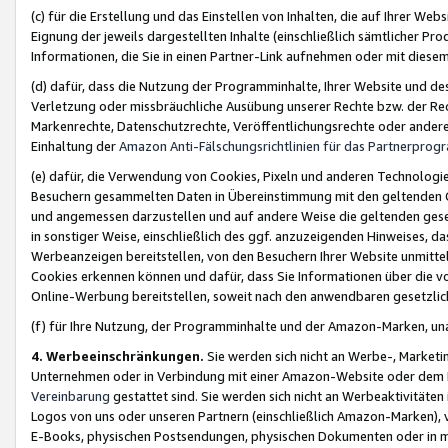
(c) für die Erstellung und das Einstellen von Inhalten, die auf Ihrer We
Eignung der jeweils dargestellten Inhalte (einschließlich sämtlicher 
Informationen, die Sie in einen Partner-Link aufnehmen oder mit diese
(d) dafür, dass die Nutzung der Programminhalte, Ihrer Website und des 
Verletzung oder missbräuchliche Ausübung unserer Rechte bzw. der Recht
Markenrechte, Datenschutzrechte, Veröffentlichungsrechte oder anderer
Einhaltung der
Amazon Anti-Fälschungsrichtlinien für das Partnerpro
(e) dafür, die Verwendung von Cookies, Pixeln und anderen Technologien
Besuchern gesammelten Daten in Übereinstimmung mit den geltenden Ge
und angemessen darzustellen und auf andere Weise die geltenden geset
in sonstiger Weise, einschließlich des ggf. anzuzeigenden Hinweises, d
Werbeanzeigen bereitstellen, von den Besuchern Ihrer Website unmitte
Cookies erkennen können und dafür, dass Sie Informationen über die v
Online-Werbung bereitstellen, soweit nach den anwendbaren gesetzlic
(f) für Ihre Nutzung, der Programminhalte und der Amazon-Marken, u
4. Werbeeinschränkungen.
Sie werden sich nicht an Werbe-, Market
Unternehmen oder in Verbindung mit einer Amazon-Website oder dem Pa
Vereinbarung
gestattet sind. Sie werden sich nicht an Werbeaktivitäten
Logos von uns oder unseren Partnern (einschließlich Amazon-Marken), 
E-Books, physischen Postsendungen, physischen Dokumenten oder in 