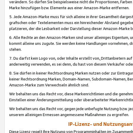
verändern. So dürfen Sie beispielsweise nicht die Proportionen, Farb
Marke hinzufügen bzw. Elemente aus einer Amazon-Marke entfernen.
5. Jede Amazon-Marke muss für sich alleine in ihrer Gesamtheit darge
grafischen oder Textelementen muss ein hinreichender Abstand gegebe
platzieren, der die Lesbarkeit oder Darstellung dieser Amazon-Marke b
6. Alle Rechte an den Amazon-Marken sind unser alleiniges Eigentum, 
kommt alleine uns zugute. Sie werden keine Handlungen vornehmen, 
stehen.
7. Du darfst kein Logo von, oder Inhalte erstellt von,
Drittanbietern au
anderweitig verwenden, es sei denn, du hast von diesem Verkäufer oder
8. Sie dürfen in keiner Rechtsordnung Marken nutzen oder zur Eintragu
keiner Rechtsordnung Marken, Domain-Namen, Subdomain-Namen, Benu
Amazon-Marke zum Verwechseln ähnlich sind.
Wir behalten uns das Recht vor, diese Markenrichtlinien und die gene
Einstellen einer Änderungsmitteilung oder überarbeiteter Markenricht
Wir behalten uns das Recht vor, gegen jede unbefugte Nutzung bzw. jede 
unserem alleinigen Ermessen angemessene Maßnahmen zu ergreifen.
IP-Lizenz- und Nutzungsan
Diese Lizenz regelt Ihre Nutzung von Programminhalten im Zusammen