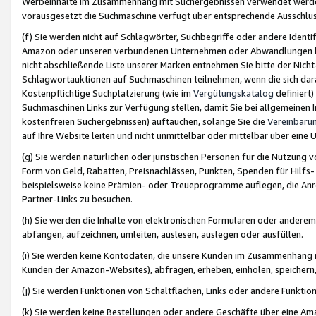
Werbeinhalte im Zusammenhang mit Suchergebnissen verwendet werden,
vorausgesetzt die Suchmaschine verfügt über entsprechende Ausschlu
(f) Sie werden nicht auf Schlagwörter, Suchbegriffe oder andere Ident
Amazon oder unseren verbundenen Unternehmen oder Abwandlungen bzw
nicht abschließende Liste unserer Marken entnehmen Sie bitte der Nich
Schlagwortauktionen auf Suchmaschinen teilnehmen, wenn die sich da
Kostenpflichtige Suchplatzierung (wie im
Vergütungskatalog
definiert
Suchmaschinen Links zur Verfügung stellen, damit Sie bei allgemeinen I
kostenfreien Suchergebnissen) auftauchen, solange Sie die
Vereinbaru
auf Ihre Website leiten und nicht unmittelbar oder mittelbar über eine
(g) Sie werden natürlichen oder juristischen Personen für die Nutzung 
Form von Geld, Rabatten, Preisnachlässen, Punkten, Spenden für Hilfs
beispielsweise keine Prämien- oder Treueprogramme auflegen, die Anrei
Partner-Links zu besuchen.
(h) Sie werden die Inhalte von elektronischen Formularen oder anderem M
abfangen, aufzeichnen, umleiten, auslesen, auslegen oder ausfüllen.
(i) Sie werden keine Kontodaten, die unsere Kunden im Zusammenhang 
Kunden der Amazon-Websites), abfragen, erheben, einholen, speichern,
(j) Sie werden Funktionen von Schaltflächen, Links oder andere Funkti
(k) Sie werden keine Bestellungen oder andere Geschäfte über eine Ama