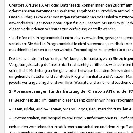
Creators API und PA API oder Datenfeeds können Ihnen den Zugriff auf D
oder mehreren verbundenen Websites angebotenen Produkte ermögliche
Daten, Bilder, Texte oder sonstigen Informationen oder Inhalte zuzugre
anwendbaren Lizenzvereinbarungen für die Creators API und PA API od
diesen verbundenen Websites zur Verfügung gestellt werden.
Sie dürfen den Programminhalt nicht dazu verwenden, geistiges Eigent
verletzen. Sie dürfen Programminhalte nicht verwenden, um direkt ode
maschinelles Lernen oder verwandte Technologien zu entwickeln oder zu
Die Lizenz endet mit sofortiger Wirkung automatisch, wenn Sie zu irg
Vergütungskatalog definiert) nicht rechtzeitig erfüllen bzw. ansonsten
schriftliche Mitteilung an Sie ganz oder teilweise beenden. Sie werden
umgehend einstellen und sämtliche Programminhalte und Amazon-Marke
jeweils verlangt, umgehend von Ihrer Website entfernen und löschen od
2. Voraussetzungen für die Nutzung der Creators API und der P
(a)
Beschreibung
. Im Rahmen dieser Lizenz können wir Ihnen Programmi
• Daten, Bilder, Audio-Dateien, Videos, Logos, Benutzerschnittstellen-
• Textmaterialien, wie beispielsweise Produktinformationen in Textfor
Neben den vorstehenden Produktwerbungsinhalten und dem Zugriff auf 
Zusammenhang mit Creators API und PA API Musterquellcodes und -bibli