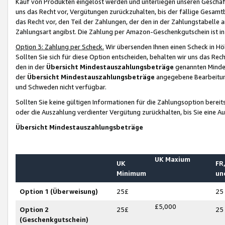
Kauf von Produkten eingelöst werden und unterliegen unseren Geschäf
uns das Recht vor, Vergütungen zurückzuhalten, bis der fällige Gesamt
das Recht vor, den Teil der Zahlungen, der den in der Zahlungstabelle 
Zahlungsart angibst. Die Zahlung per Amazon-Geschenkgutschein ist in
Option 3: Zahlung per Scheck.
Wir übersenden Ihnen einen Scheck in Höh
Sollten Sie sich für diese Option entscheiden, behalten wir uns das Rec
den in der
Übersicht Mindestauszahlungsbeträge
genannten Mindest
der
Übersicht Mindestauszahlungsbeträge
angegebene Bearbeitung
und Schweden nicht verfügbar.
Sollten Sie keine gültigen Informationen für die Zahlungsoption bereit
oder die Auszahlung verdienter Vergütung zurückhalten, bis Sie eine A
Übersicht Mindestauszahlungsbeträge
UK Maxium
UK
FR,
Minimum
un
Option 1 (Überweisung)
25£
25
£5,000
Option 2
25£
25
(Geschenkgutschein)