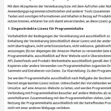
Mit dem Akzeptieren der Vereinbarung bzw. mit dem Aufrufen oder Nutz
Anwendungsprogrammierschnittstellen und anderer Tools (zusammen die
Texten und sonstigen Informationen und Inhalten in Bezug auf Produkte
nutzen können, erklären Sie sich damit einverstanden, an diese Lizenz 
1. Eingeschränkte Lizenz für Programminhalte
Vorbehaltlich der Bedingungen der Vereinbarung und ausschließlich z
Einhaltung der Vereinbarung (einschließlich dieser Lizenz und der ande
nicht übertragbare, nicht unterlizenzierbare, nicht exklusive, gebühren
anzuzeigen; (b) nur diejenigen der Amazon-Marken zu verwenden (wie in 
Programminhalte, ausschließlich auf Ihrer Website und in Übereinstimmu
API, Datenfeeds und Produkt-Werbeinhalte ausschließlich gemäß den Spe
Kopieren oder andere Verwenden von Programminhalten zugunsten Dri
Sammeln und Extrahieren von Daten. Zur Klarstellung: Zu den Program
Sie werden Programminhalte ausschließlich nach Maßgabe der Besti
hiermit eingeräumten Lizenz nutzen. Unbeschadet des Vorstehenden we
Umsätze auf eine Amazon-Website zu leiten, und werden Programminhal
Verbindung mit Programminhalten Besucher auf andere Websites als ein
unmittelbarem Zusammenhang mit den Programminhalten stehen, Links z
Nutzung der Programminhalte ausschließlich mit der betreffenden Pr
nicht mit einer anderen Webpage verlinken.