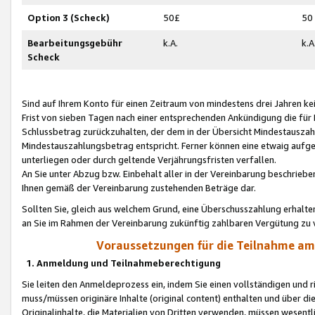
Option 3 (Scheck)
50£
50
Bearbeitungsgebühr
k.A.
k.A
Scheck
Sind auf Ihrem Konto für einen Zeitraum von mindestens drei Jahren kein
Frist von sieben Tagen nach einer entsprechenden Ankündigung die für
Schlussbetrag zurückzuhalten, der dem in der Übersicht Mindestausz
Mindestauszahlungsbetrag entspricht. Ferner können eine etwaig aufg
unterliegen oder durch geltende Verjährungsfristen verfallen.
An Sie unter Abzug bzw. Einbehalt aller in der Vereinbarung beschrieb
Ihnen gemäß der Vereinbarung zustehenden Beträge dar.
Sollten Sie, gleich aus welchem Grund, eine Überschusszahlung erhalte
an Sie im Rahmen der Vereinbarung zukünftig zahlbaren Vergütung zu 
Voraussetzungen für die Teilnahme a
1. Anmeldung und Teilnahmeberechtigung
Sie leiten den Anmeldeprozess ein, indem Sie einen vollständigen und 
muss/müssen originäre Inhalte (original content) enthalten und über d
Originalinhalte, die Materialien von Dritten verwenden, müssen wese