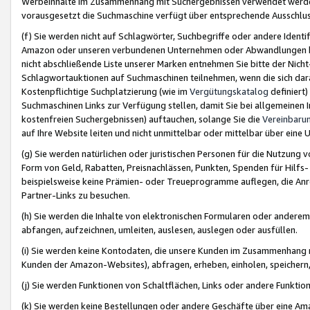
Werbeinhalte im Zusammenhang mit Suchergebnissen verwendet werden,
vorausgesetzt die Suchmaschine verfügt über entsprechende Ausschlu
(f) Sie werden nicht auf Schlagwörter, Suchbegriffe oder andere Ident
Amazon oder unseren verbundenen Unternehmen oder Abwandlungen bzw
nicht abschließende Liste unserer Marken entnehmen Sie bitte der Nich
Schlagwortauktionen auf Suchmaschinen teilnehmen, wenn die sich da
Kostenpflichtige Suchplatzierung (wie im
Vergütungskatalog
definiert
Suchmaschinen Links zur Verfügung stellen, damit Sie bei allgemeinen I
kostenfreien Suchergebnissen) auftauchen, solange Sie die
Vereinbaru
auf Ihre Website leiten und nicht unmittelbar oder mittelbar über eine
(g) Sie werden natürlichen oder juristischen Personen für die Nutzung 
Form von Geld, Rabatten, Preisnachlässen, Punkten, Spenden für Hilfs
beispielsweise keine Prämien- oder Treueprogramme auflegen, die Anrei
Partner-Links zu besuchen.
(h) Sie werden die Inhalte von elektronischen Formularen oder anderem M
abfangen, aufzeichnen, umleiten, auslesen, auslegen oder ausfüllen.
(i) Sie werden keine Kontodaten, die unsere Kunden im Zusammenhang 
Kunden der Amazon-Websites), abfragen, erheben, einholen, speichern,
(j) Sie werden Funktionen von Schaltflächen, Links oder andere Funkti
(k) Sie werden keine Bestellungen oder andere Geschäfte über eine Ama