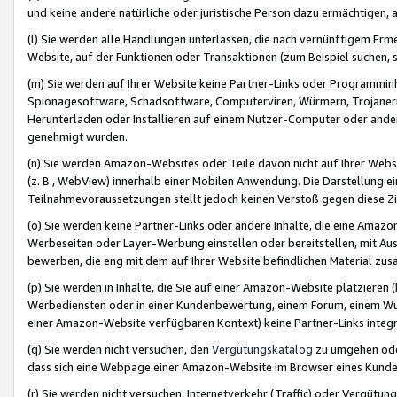
und keine andere natürliche oder juristische Person dazu ermächtigen, a
(l) Sie werden alle Handlungen unterlassen, die nach vernünftigem Erme
Website, auf der Funktionen oder Transaktionen (zum Beispiel suchen, s
(m) Sie werden auf Ihrer Website keine Partner-Links oder Programmin
Spionagesoftware, Schadsoftware, Computerviren, Würmern, Trojaner
Herunterladen oder Installieren auf einem Nutzer-Computer oder ande
genehmigt wurden.
(n) Sie werden Amazon-Websites oder Teile davon nicht auf Ihrer Websi
(z. B., WebView) innerhalb einer Mobilen Anwendung. Die Darstellung ein
Teilnahmevoraussetzungen stellt jedoch keinen Verstoß gegen diese Zif
(o) Sie werden keine Partner-Links oder andere Inhalte, die eine Am
Werbeseiten oder Layer-Werbung einstellen oder bereitstellen, mit Au
bewerben, die eng mit dem auf Ihrer Website befindlichen Material z
(p) Sie werden in Inhalte, die Sie auf einer Amazon-Website platzier
Werbediensten oder in einer Kundenbewertung, einem Forum, einem Wun
einer Amazon-Website verfügbaren Kontext) keine Partner-Links integr
(q) Sie werden nicht versuchen, den
Vergütungskatalog
zu umgehen oder
dass sich eine Webpage einer Amazon-Website im Browser eines Kunden 
(r) Sie werden nicht versuchen, Internetverkehr (Traffic) oder Vergü