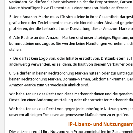
verändern. So dürfen Sie beispielsweise nicht die Proportionen, Farb
Marke hinzufügen bzw. Elemente aus einer Amazon-Marke entfernen.
5. Jede Amazon-Marke muss für sich alleine in ihrer Gesamtheit darge
grafischen oder Textelementen muss ein hinreichender Abstand gegebe
platzieren, der die Lesbarkeit oder Darstellung dieser Amazon-Marke b
6. Alle Rechte an den Amazon-Marken sind unser alleiniges Eigentum, 
kommt alleine uns zugute. Sie werden keine Handlungen vornehmen, 
stehen.
7. Du darfst kein Logo von, oder Inhalte erstellt von,
Drittanbietern au
anderweitig verwenden, es sei denn, du hast von diesem Verkäufer oder
8. Sie dürfen in keiner Rechtsordnung Marken nutzen oder zur Eintragu
keiner Rechtsordnung Marken, Domain-Namen, Subdomain-Namen, Benu
Amazon-Marke zum Verwechseln ähnlich sind.
Wir behalten uns das Recht vor, diese Markenrichtlinien und die gene
Einstellen einer Änderungsmitteilung oder überarbeiteter Markenricht
Wir behalten uns das Recht vor, gegen jede unbefugte Nutzung bzw. jede 
unserem alleinigen Ermessen angemessene Maßnahmen zu ergreifen.
IP-Lizenz- und Nutzungsan
Diese Lizenz regelt Ihre Nutzung von Programminhalten im Zusammen