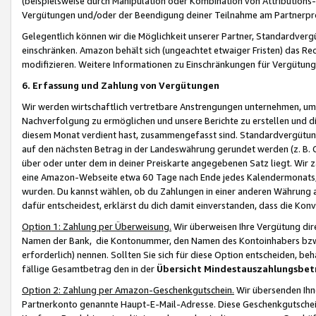
(beispielsweise durch Manipulation oder Kombination von Attributions-
Vergütungen und/oder der Beendigung deiner Teilnahme am Partnerp
Gelegentlich können wir die Möglichkeit unserer Partner, Standardv
einschränken. Amazon behält sich (ungeachtet etwaiger Fristen) das Re
modifizieren. Weitere Informationen zu Einschränkungen für Vergütung
6. Erfassung und Zahlung von Vergütungen
Wir werden wirtschaftlich vertretbare Anstrengungen unternehmen, um 
Nachverfolgung zu ermöglichen und unsere Berichte zu erstellen und di
diesem Monat verdient hast, zusammengefasst sind. Standardvergütung
auf den nächsten Betrag in der Landeswährung gerundet werden (z. B. C
über oder unter dem in deiner Preiskarte angegebenen Satz liegt. Wir
eine Amazon-Webseite etwa 60 Tage nach Ende jedes Kalendermonats, i
wurden. Du kannst wählen, ob du Zahlungen in einer anderen Währung
dafür entscheidest, erklärst du dich damit einverstanden, dass die K
Option 1: Zahlung per Überweisung.
Wir überweisen Ihre Vergütung dir
Namen der Bank, die Kontonummer, den Namen des Kontoinhabers bzw. a
erforderlich) nennen. Sollten Sie sich für diese Option entscheiden, be
fällige Gesamtbetrag den in der
Übersicht Mindestauszahlungsbet
Option 2: Zahlung per Amazon-Geschenkgutschein.
Wir übersenden Ihne
Partnerkonto genannte Haupt-E-Mail-Adresse. Diese Geschenkgutschei