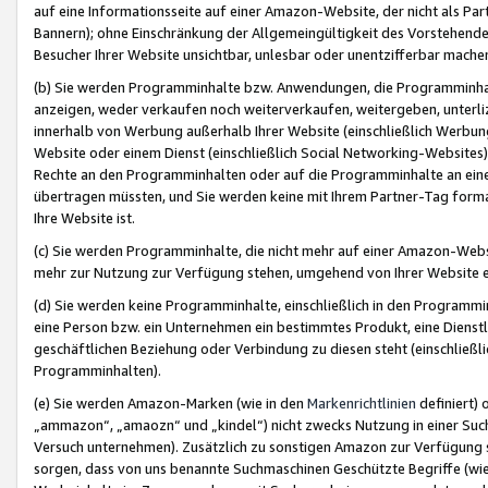
auf eine Informationsseite auf einer Amazon-Website, der nicht als Part
Bannern); ohne Einschränkung der Allgemeingültigkeit des Vorstehende
Besucher Ihrer Website unsichtbar, unlesbar oder unentzifferbar mache
(b) Sie werden Programminhalte bzw. Anwendungen, die Programminhalt
anzeigen, weder verkaufen noch weiterverkaufen, weitergeben, unterli
innerhalb von Werbung außerhalb Ihrer Website (einschließlich Werbun
Website oder einem Dienst (einschließlich Social Networking-Website
Rechte an den Programminhalten oder auf die Programminhalte an eine a
übertragen müssten, und Sie werden keine mit Ihrem Partner-Tag formati
Ihre Website ist.
(c) Sie werden Programminhalte, die nicht mehr auf einer Amazon-Websit
mehr zur Nutzung zur Verfügung stehen, umgehend von Ihrer Website e
(d) Sie werden keine Programminhalte, einschließlich in den Programmin
eine Person bzw. ein Unternehmen ein bestimmtes Produkt, eine Dienstle
geschäftlichen Beziehung oder Verbindung zu diesen steht (einschließli
Programminhalten).
(e) Sie werden Amazon-Marken (wie in den
Markenrichtlinien
definiert) 
„ammazon“, „amaozn“ und „kindel“) nicht zwecks Nutzung in einer Suc
Versuch unternehmen). Zusätzlich zu sonstigen Amazon zur Verfügung 
sorgen, dass von uns benannte Suchmaschinen Geschützte Begriffe (wie 