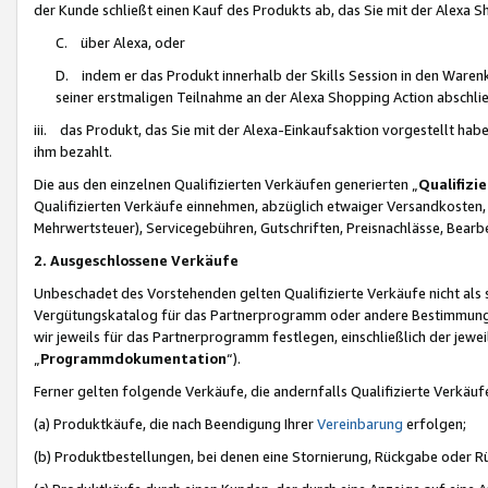
der Kunde schließt einen Kauf des Produkts ab, das Sie mit der Alexa 
C. über Alexa, oder
D. indem er das Produkt innerhalb der Skills Session in den Waren
seiner erstmaligen Teilnahme an der Alexa Shopping Action abschlie
iii. das Produkt, das Sie mit der Alexa-Einkaufsaktion vorgestellt ha
ihm bezahlt.
Die aus den einzelnen Qualifizierten Verkäufen generierten „
Qualifizi
Qualifizierten Verkäufe einnehmen, abzüglich etwaiger Versandkosten
Mehrwertsteuer), Servicegebühren, Gutschriften, Preisnachlässe, Bear
2. Ausgeschlossene Verkäufe
Unbeschadet des Vorstehenden gelten Qualifizierte Verkäufe nicht als
Vergütungskatalog für das Partnerprogramm oder andere Bestimmungen,
wir jeweils für das Partnerprogramm festlegen, einschließlich der jewe
„
Programmdokumentation
“).
Ferner gelten folgende Verkäufe, die andernfalls Qualifizierte Verkä
(a) Produktkäufe, die nach Beendigung Ihrer
Vereinbarung
erfolgen;
(b) Produktbestellungen, bei denen eine Stornierung, Rückgabe oder R