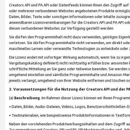
Creators API und PA API oder Datenfeeds können Ihnen den Zugriff auf D
oder mehreren verbundenen Websites angebotenen Produkte ermögliche
Daten, Bilder, Texte oder sonstigen Informationen oder Inhalte zuzugre
anwendbaren Lizenzvereinbarungen für die Creators API und PA API od
diesen verbundenen Websites zur Verfügung gestellt werden.
Sie dürfen den Programminhalt nicht dazu verwenden, geistiges Eigent
verletzen. Sie dürfen Programminhalte nicht verwenden, um direkt ode
maschinelles Lernen oder verwandte Technologien zu entwickeln oder zu
Die Lizenz endet mit sofortiger Wirkung automatisch, wenn Sie zu irg
Vergütungskatalog definiert) nicht rechtzeitig erfüllen bzw. ansonsten
schriftliche Mitteilung an Sie ganz oder teilweise beenden. Sie werden
umgehend einstellen und sämtliche Programminhalte und Amazon-Marke
jeweils verlangt, umgehend von Ihrer Website entfernen und löschen od
2. Voraussetzungen für die Nutzung der Creators API und der P
(a)
Beschreibung
. Im Rahmen dieser Lizenz können wir Ihnen Programmi
• Daten, Bilder, Audio-Dateien, Videos, Logos, Benutzerschnittstellen-
• Textmaterialien, wie beispielsweise Produktinformationen in Textfor
Neben den vorstehenden Produktwerbungsinhalten und dem Zugriff auf 
Zusammenhang mit Creators API und PA API Musterquellcodes und -bibli