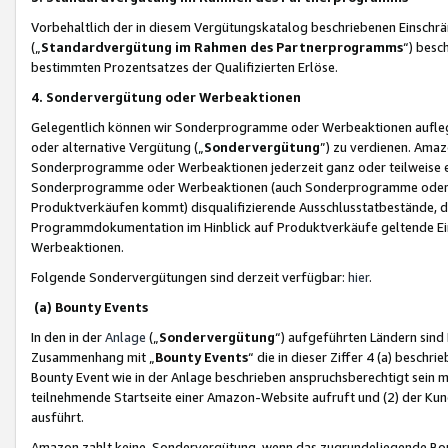
Vorbehaltlich der in diesem Vergütungskatalog beschriebenen Einschr
(„
Standardvergütung im Rahmen des Partnerprogramms
“) besc
bestimmten Prozentsatzes der Qualifizierten Erlöse.
4. Sondervergütung oder Werbeaktionen
Gelegentlich können wir Sonderprogramme oder Werbeaktionen auflegen,
oder alternative Vergütung („
Sondervergütung
”) zu verdienen. Amazo
Sonderprogramme oder Werbeaktionen jederzeit ganz oder teilweise einz
Sonderprogramme oder Werbeaktionen (auch Sonderprogramme oder We
Produktverkäufen kommt) disqualifizierende Ausschlusstatbestände, di
Programmdokumentation im Hinblick auf Produktverkäufe geltende E
Werbeaktionen.
Folgende Sondervergütungen sind derzeit verfügbar:
hier
.
(a) Bounty Events
In den in der
Anlage
(„
Sondervergütung
“) aufgeführten Ländern sind
Zusammenhang mit „
Bounty Events
“ die in dieser Ziffer 4 (a) besch
Bounty Event wie in der Anlage beschrieben anspruchsberechtigt sein mu
teilnehmende Startseite einer Amazon-Website aufruft und (2) der Kun
ausführt.
Amazon zahlt keine Sondervergütung, wenn das zugrundeliegende Boun