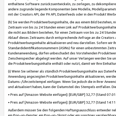
enthaltene Software zurückzuentwickeln, zu zerlegen, zu dekompilier
andere zugrunde liegende Komponenten (wie Modelle, Modellparameter
mit der Creators API, der PA API, Datenfeeds oder in den Produkt Werb
(h) Sie werden Produktwerbungsinhalte, die aus einem Bild bestehen, ni
Zeitraum von bis zu 24 Stunden einen Link auf Produktwerbungsinhalte
die nicht aus Bildern bestehen, für einen Zeitraum von bis zu 24 Stund
Ablauf dieses Zeitraums durch entsprechende Anfrage an die Creators 
Produktwerbungsinhalte aktualisieren und neu darstellen. Sofern wir Ih
Standardidentifikationsnummern (ASINs) für einen unbestimmten Zeitra
Kundenanwendung, dürfen unbeschadet des Vorstehenden Produktwerbu
Zwischenspeicher abgelegt werden. Auf unser Verlangen werden Sie un
die Produktwerbungsinhalte enthält oder nutzt, damit wir Ihre Einhalt
(i) Wenn Sie seltener als stündlich Produktwerbungsinhalte aus Datenfe
Anwendung angezeigten Produktwerbungsinhalte aktualisieren, werden 
Datums-/Uhrzeitstempel einfügen. Wenn Sie jedoch die in Ihrer Anwe
und aktualisiert haben, kann der Datumsteil des Stempels entfallen. Dies
• Preis auf [Amazon-Website einfügen]: [EUR/GBP] 32,77 (Stand 07.01.
• Preis auf [Amazon-Website einfügen]: [EUR/GBP] 32,77 (Stand 14:11 
Außerdem müssen Sie den folgenden Haftungsausschluss entweder neb
ein Pop-up-Fenster, ein Pop-up-Skript oder ein sonstiges vergleichba