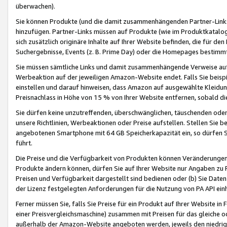
überwachen).
Sie können Produkte (und die damit zusammenhängenden Partner-Links)
hinzufügen. Partner-Links müssen auf Produkte (wie im Produktkatalog de
sich zusätzlich originäre Inhalte auf Ihrer Website befinden, die für 
Suchergebnisse, Events (z. B. Prime Day) oder die Homepages bestimmte
Sie müssen sämtliche Links und damit zusammenhängende Verweise auf z
Werbeaktion auf der jeweiligen Amazon-Website endet. Falls Sie beisp
einstellen und darauf hinweisen, dass Amazon auf ausgewählte Kleidun
Preisnachlass in Höhe von 15 % von Ihrer Website entfernen, sobald di
Sie dürfen keine unzutreffenden, überschwänglichen, täuschenden od
unsere Richtlinien, Werbeaktionen oder Preise aufstellen. Stellen Sie 
angebotenen Smartphone mit 64 GB Speicherkapazität ein, so dürfen S
führt.
Die Preise und die Verfügbarkeit von Produkten können Veränderungen 
Produkte ändern können, dürfen Sie auf Ihrer Website nur Angaben zu P
Preisen und Verfügbarkeit dargestellt sind bedienen oder (b) Sie Daten
der Lizenz festgelegten Anforderungen für die Nutzung von PA API einh
Ferner müssen Sie, falls Sie Preise für ein Produkt auf Ihrer Website in 
einer Preisvergleichsmaschine) zusammen mit Preisen für das gleiche o
außerhalb der Amazon-Website angeboten werden, jeweils den niedrigst