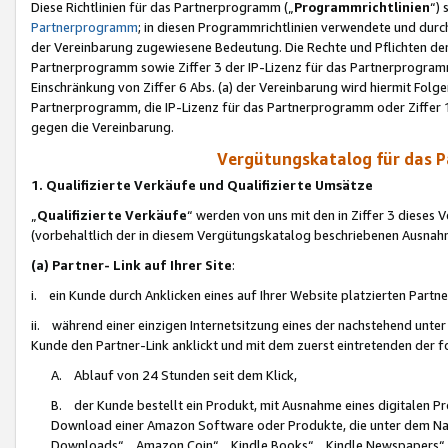
Diese Richtlinien für das Partnerprogramm („
Programmrichtlinien
“)
Partnerprogramm
; in diesen Programmrichtlinien verwendete und durch
der Vereinbarung zugewiesene Bedeutung. Die Rechte und Pflichten de
Partnerprogramm sowie Ziffer 3 der IP-Lizenz für das Partnerprogram
Einschränkung von Ziffer 6 Abs. (a) der Vereinbarung wird hiermit Fol
Partnerprogramm, die IP-Lizenz für das Partnerprogramm oder Ziffer 1
gegen die Vereinbarung.
Vergütungskatalog für das 
1. Qualifizierte Verkäufe und Qualifizierte Umsätze
„
Qualifizierte Verkäufe
“ werden von uns mit den in Ziffer 3 diese
(vorbehaltlich der in diesem Vergütungskatalog beschriebenen Ausnah
(a) Partner- Link auf Ihrer Site
:
i. ein Kunde durch Anklicken eines auf Ihrer Website platzierten Part
ii. während einer einzigen Internetsitzung eines der nachstehend unter (i)
Kunde den Partner-Link anklickt und mit dem zuerst eintretenden der f
A. Ablauf von 24 Stunden seit dem Klick,
B. der Kunde bestellt ein Produkt, mit Ausnahme eines digitalen P
Download einer Amazon Software oder Produkte, die unter dem N
Downloads“, „Amazon Coin“, „Kindle Books“, „Kindle Newspapers“, „