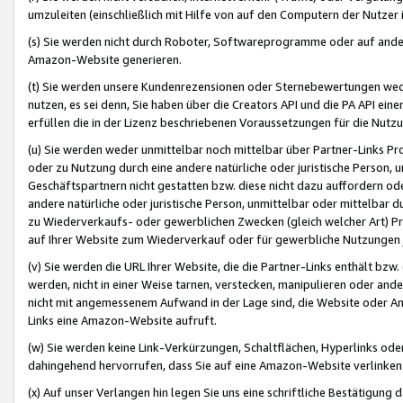
umzuleiten (einschließlich mit Hilfe von auf den Computern der Nutzer i
(s) Sie werden nicht durch Roboter, Softwareprogramme oder auf andere
Amazon-Website generieren.
(t) Sie werden unsere Kundenrezensionen oder Sternebewertungen wed
nutzen, es sei denn, Sie haben über die Creators API und die PA API e
erfüllen die in der Lizenz beschriebenen Voraussetzungen für die Nutzu
(u) Sie werden weder unmittelbar noch mittelbar über Partner-Links P
oder zu Nutzung durch eine andere natürliche oder juristische Person,
Geschäftspartnern nicht gestatten bzw. diese nicht dazu auffordern od
andere natürliche oder juristische Person, unmittelbar oder mittelbar
zu Wiederverkaufs- oder gewerblichen Zwecken (gleich welcher Art) 
auf Ihrer Website zum Wiederverkauf oder für gewerbliche Nutzungen 
(v) Sie werden die URL Ihrer Website, die die Partner-Links enthält b
werden, nicht in einer Weise tarnen, verstecken, manipulieren oder and
nicht mit angemessenem Aufwand in der Lage sind, die Website oder A
Links eine Amazon-Website aufruft.
(w) Sie werden keine Link-Verkürzungen, Schaltflächen, Hyperlinks ode
dahingehend hervorrufen, dass Sie auf eine Amazon-Website verlinken
(x) Auf unser Verlangen hin legen Sie uns eine schriftliche Bestätigung