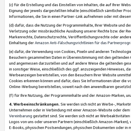
(c) für die Erstellung und das Einstellen von Inhalten, die auf Ihrer We
Eignung der jeweils dargestellten Inhalte (einschließlich sämtlicher 
Informationen, die Sie in einen Partner-Link aufnehmen oder mit diese
(d) dafür, dass die Nutzung der Programminhalte, Ihrer Website und des 
Verletzung oder missbräuchliche Ausübung unserer Rechte bzw. der Recht
Markenrechte, Datenschutzrechte, Veröffentlichungsrechte oder anderer
Einhaltung der
Amazon Anti-Fälschungsrichtlinien für das Partnerpro
(e) dafür, die Verwendung von Cookies, Pixeln und anderen Technologien
Besuchern gesammelten Daten in Übereinstimmung mit den geltenden Ge
und angemessen darzustellen und auf andere Weise die geltenden geset
in sonstiger Weise, einschließlich des ggf. anzuzeigenden Hinweises, d
Werbeanzeigen bereitstellen, von den Besuchern Ihrer Website unmitte
Cookies erkennen können und dafür, dass Sie Informationen über die v
Online-Werbung bereitstellen, soweit nach den anwendbaren gesetzlic
(f) für Ihre Nutzung, der Programminhalte und der Amazon-Marken, u
4. Werbeeinschränkungen.
Sie werden sich nicht an Werbe-, Market
Unternehmen oder in Verbindung mit einer Amazon-Website oder dem Pa
Vereinbarung
gestattet sind. Sie werden sich nicht an Werbeaktivitäten
Logos von uns oder unseren Partnern (einschließlich Amazon-Marken), 
E-Books, physischen Postsendungen, physischen Dokumenten oder in 