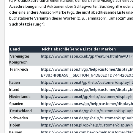
(c) Produktkäufe durch einen Kunden, der durch eine Anzeige auf eine 
Ausschreibungen und Auktionen über Schlagwörter, Suchbegriffe oder 
oder eine andere Amazon-Marke (vgl. die nicht abschließende Liste un
buchstabierte Varianten dieser Wörter (z. B. „ammazon“, „amaozn“ und „
Suchplatzierung
”);
Land
Nicht abschließende Liste der Marken
Vereinigtes
https://www.amazon.co.uk/gp/feature.html?ie=U
Königreich
Frankreich
https://www.amazon.fr/gp/help/customer/displa
E78834F9BA58__SECTION_64DE0ED1D744420E9
Italien
https://www.amazon.it/gp/help/customer/display
Irland
https://www.amazon.ie/gp/help/customer/displa
Niederlande
https://www.amazon.nl/gp/help/customer/display
Spanien
https://www.amazon.es/gp/help/customer/display
Deutschland
https://www.amazon.de/gp/help/customer/displa
Schweden
https://www.amazon.de/gp/help/customer/displa
Polen
https://www.amazon.pl/gp/help/customer/display
Belgien
https://www.amazon.com.be/gp/help/customer/d