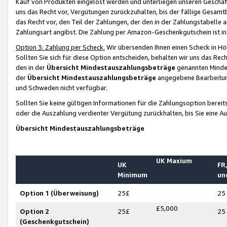
Kauf von Produkten eingelöst werden und unterliegen unseren Geschäf
uns das Recht vor, Vergütungen zurückzuhalten, bis der fällige Gesamt
das Recht vor, den Teil der Zahlungen, der den in der Zahlungstabelle 
Zahlungsart angibst. Die Zahlung per Amazon-Geschenkgutschein ist in
Option 3: Zahlung per Scheck.
Wir übersenden Ihnen einen Scheck in Höh
Sollten Sie sich für diese Option entscheiden, behalten wir uns das Rec
den in der
Übersicht Mindestauszahlungsbeträge
genannten Mindest
der
Übersicht Mindestauszahlungsbeträge
angegebene Bearbeitung
und Schweden nicht verfügbar.
Sollten Sie keine gültigen Informationen für die Zahlungsoption bereit
oder die Auszahlung verdienter Vergütung zurückhalten, bis Sie eine A
Übersicht Mindestauszahlungsbeträge
UK Maxium
UK
FR,
Minimum
un
Option 1 (Überweisung)
25£
25
£5,000
Option 2
25£
25
(Geschenkgutschein)