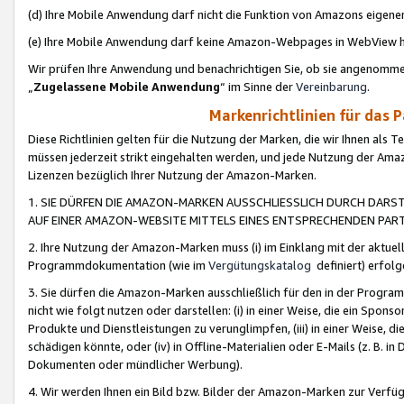
(d) Ihre Mobile Anwendung darf nicht die Funktion von Amazons eige
(e) Ihre Mobile Anwendung darf keine Amazon-Webpages in WebView 
Wir prüfen Ihre Anwendung und benachrichtigen Sie, ob sie angenomm
„
Zugelassene Mobile Anwendung
“ im Sinne der
Vereinbarung
.
Markenrichtlinien für das 
Diese Richtlinien gelten für die Nutzung der Marken, die wir Ihnen als 
müssen jederzeit strikt eingehalten werden, und jede Nutzung der Ama
Lizenzen bezüglich Ihrer Nutzung der Amazon-Marken.
1. SIE DÜRFEN DIE AMAZON-MARKEN AUSSCHLIESSLICH DURCH DARS
AUF EINER AMAZON-WEBSITE MITTELS EINES ENTSPRECHENDEN PART
2. Ihre Nutzung der Amazon-Marken muss (i) im Einklang mit der aktuells
Programmdokumentation (wie im
Vergütungskatalog
definiert) erfolg
3. Sie dürfen die Amazon-Marken ausschließlich für den in der Progr
nicht wie folgt nutzen oder darstellen: (i) in einer Weise, die ein Spo
Produkte und Dienstleistungen zu verunglimpfen, (iii) in einer Weise
schädigen könnte, oder (iv) in Offline-Materialien oder E-Mails (z. B.
Dokumenten oder mündlicher Werbung).
4. Wir werden Ihnen ein Bild bzw. Bilder der Amazon-Marken zur Verfüg