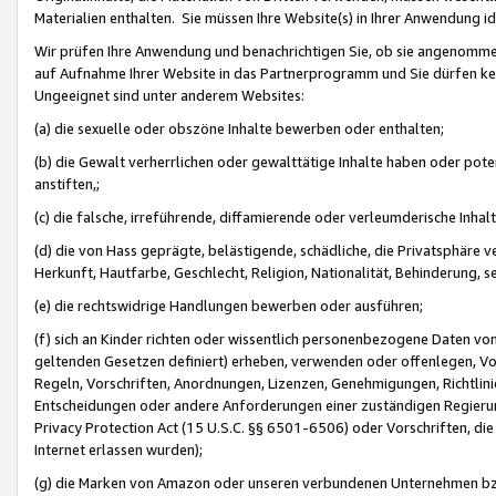
Materialien enthalten. Sie müssen Ihre Website(s) in Ihrer Anwendung ide
Wir prüfen Ihre Anwendung und benachrichtigen Sie, ob sie angenommen
auf Aufnahme Ihrer Website in das Partnerprogramm und Sie dürfen kei
Ungeeignet sind unter anderem Websites:
(a) die sexuelle oder obszöne Inhalte bewerben oder enthalten;
(b) die Gewalt verherrlichen oder gewalttätige Inhalte haben oder pot
anstiften,;
(c) die falsche, irreführende, diffamierende oder verleumderische Inha
(d) die von Hass geprägte, belästigende, schädliche, die Privatsphäre v
Herkunft, Hautfarbe, Geschlecht, Religion, Nationalität, Behinderung, 
(e) die rechtswidrige Handlungen bewerben oder ausführen;
(f) sich an Kinder richten oder wissentlich personenbezogene Daten vo
geltenden Gesetzen definiert) erheben, verwenden oder offenlegen, Vo
Regeln, Vorschriften, Anordnungen, Lizenzen, Genehmigungen, Richtlini
Entscheidungen oder andere Anforderungen einer zuständigen Regierung
Privacy Protection Act (15 U.S.C. §§ 6501-6506) oder Vorschriften, di
Internet erlassen wurden);
(g) die Marken von Amazon oder unseren verbundenen Unternehmen b