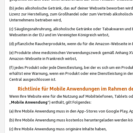
(b) jedes alkoholische Getränk, das auf deiner Webseite beworben wird
Lizenz zur Herstellung, zum Großhandel oder zum Vertrieb alkoholisch
Unternehmens betrieben wird,
(c) Säuglingsnahruhrung, alkoholische Getränke oder Tabakwaren und E
Webseiten in der EU und im Vereinigten Königreich wirbst,
(d) pflanzliche Raucherprodukte, wenn du für die Amazon-Webseite in B
(e) Produkte ohne medizinischen Verwendungszweck gemäß Anhang XVI 
Amazon-Webseite in Frankreich wirbst,
(f) jedes Produkt oder jede Dienstleistung, bei der es sich um ein Prod
erhältst eine Warnung, wenn ein Produkt oder eine Dienstleistung in de
Central ausgeschlossen ist.
Richtlinie für Mobile Anwendungen im Rahmen de
Wenn Ihre Website eine für die Nutzung auf Mobiltelefonen, Tablets 
„
Mobile Anwendung
“) enthält, gilt Folgendes:
(a) Ihre Mobile Anwendung muss in den App-Stores von Google Play, A
(b) Ihre Mobile Anwendung muss kostenlos heruntergeladen werden könn
(c) Ihre Mobile Anwendung muss originäre Inhalte haben,