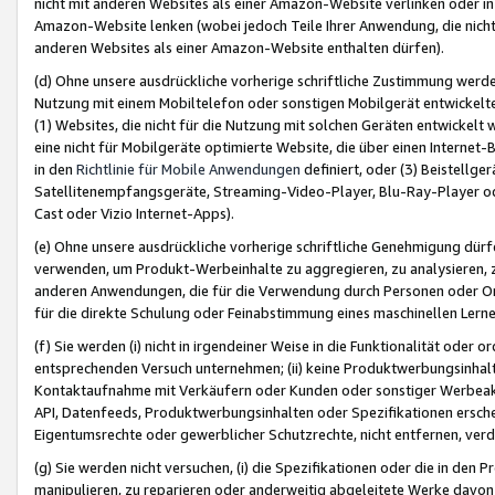
nicht mit anderen Websites als einer Amazon-Website verlinken oder i
Amazon-Website lenken (wobei jedoch Teile Ihrer Anwendung, die nich
anderen Websites als einer Amazon-Website enthalten dürfen).
(d) Ohne unsere ausdrückliche vorherige schriftliche Zustimmung werd
Nutzung mit einem Mobiltelefon oder sonstigen Mobilgerät entwickelt
(1) Websites, die nicht für die Nutzung mit solchen Geräten entwickelt
eine nicht für Mobilgeräte optimierte Website, die über einen Interne
in den
Richtlinie für Mobile Anwendungen
definiert, oder (3) Beistellge
Satellitenempfangsgeräte, Streaming-Video-Player, Blu-Ray-Player ode
Cast oder Vizio Internet-Apps).
(e) Ohne unsere ausdrückliche vorherige schriftliche Genehmigung dürfe
verwenden, um Produkt-Werbeinhalte zu aggregieren, zu analysieren, 
anderen Anwendungen, die für die Verwendung durch Personen oder Or
für die direkte Schulung oder Feinabstimmung eines maschinellen Lern
(f) Sie werden (i) nicht in irgendeiner Weise in die Funktionalität ode
entsprechenden Versuch unternehmen; (ii) keine Produktwerbungsinha
Kontaktaufnahme mit Verkäufern oder Kunden oder sonstiger Werbeaktiv
API, Datenfeeds, Produktwerbungsinhalten oder Spezifikationen erschei
Eigentumsrechte oder gewerblicher Schutzrechte, nicht entfernen, verd
(g) Sie werden nicht versuchen, (i) die Spezifikationen oder die in de
manipulieren, zu reparieren oder anderweitig abgeleitete Werke davon z