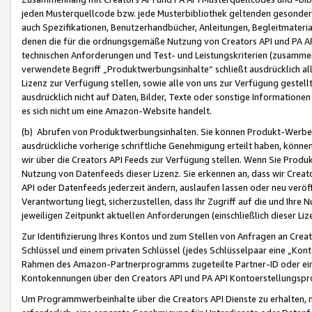
jeden Musterquellcode bzw. jede Musterbibliothek geltenden gesonder
auch Spezifikationen, Benutzerhandbücher, Anleitungen, Begleitmaterial
denen die für die ordnungsgemäße Nutzung von Creators API und PA A
technischen Anforderungen und Test- und Leistungskriterien (zusammen
verwendete Begriff „Produktwerbungsinhalte“ schließt ausdrücklich al
Lizenz zur Verfügung stellen, sowie alle von uns zur Verfügung gestel
ausdrücklich nicht auf Daten, Bilder, Texte oder sonstige Informatione
es sich nicht um eine Amazon-Website handelt.
(b) Abrufen von Produktwerbungsinhalten. Sie können Produkt-Werbein
ausdrückliche vorherige schriftliche Genehmigung erteilt haben, könn
wir über die Creators API Feeds zur Verfügung stellen. Wenn Sie Produk
Nutzung von Datenfeeds dieser Lizenz. Sie erkennen an, dass wir Creat
API oder Datenfeeds jederzeit ändern, auslaufen lassen oder neu veröffe
Verantwortung liegt, sicherzustellen, dass Ihr Zugriff auf die und Ihr
jeweiligen Zeitpunkt aktuellen Anforderungen (einschließlich dieser Liz
Zur Identifizierung Ihres Kontos und zum Stellen von Anfragen an Crea
Schlüssel und einem privaten Schlüssel (jedes Schlüsselpaar eine „Kon
Rahmen des Amazon-Partnerprogramms zugeteilte Partner-ID oder ein
Kontokennungen über den Creators API und PA API Kontoerstellungspro
Um Programmwerbeinhalte über die Creators API Dienste zu erhalten, m