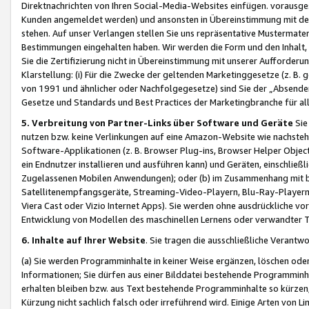
Direktnachrichten von Ihren Social-Media-Websites einfügen. vorausg
Kunden angemeldet werden) und ansonsten in Übereinstimmung mit der
stehen. Auf unser Verlangen stellen Sie uns repräsentative Mustermater
Bestimmungen eingehalten haben. Wir werden die Form und den Inhalt, di
Sie die Zertifizierung nicht in Übereinstimmung mit unserer Aufforderu
Klarstellung: (i) Für die Zwecke der geltenden Marketinggesetze (z. 
von 1991 und ähnlicher oder Nachfolgegesetze) sind Sie der „Absender“ j
Gesetze und Standards und Best Practices der Marketingbranche für 
5. Verbreitung von Partner-Links über Software und Geräte
Sie
nutzen bzw. keine Verlinkungen auf eine Amazon-Website wie nachsteh
Software-Applikationen (z. B. Browser Plug-ins, Browser Helper Objec
ein Endnutzer installieren und ausführen kann) und Geräten, einschlie
Zugelassenen Mobilen Anwendungen); oder (b) im Zusammenhang mit bzw.
Satellitenempfangsgeräte, Streaming-Video-Playern, Blu-Ray-Playern 
Viera Cast oder Vizio Internet Apps). Sie werden ohne ausdrückliche v
Entwicklung von Modellen des maschinellen Lernens oder verwandter 
6. Inhalte auf Ihrer Website
. Sie tragen die ausschließliche Verantwo
(a) Sie werden Programminhalte in keiner Weise ergänzen, löschen oder
Informationen; Sie dürfen aus einer Bilddatei bestehende Programminhal
erhalten bleiben bzw. aus Text bestehende Programminhalte so kürzen, 
Kürzung nicht sachlich falsch oder irreführend wird. Einige Arten von L