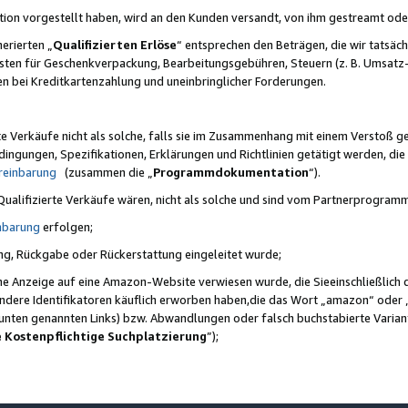
ktion vorgestellt haben, wird an den Kunden versandt, von ihm gestreamt od
erierten „
Qualifizierten Erlöse
“ entsprechen den Beträgen, die wir tatsäch
sten für Geschenkverpackung, Bearbeitungsgebühren, Steuern (z. B. Umsatz-
en bei Kreditkartenzahlung und uneinbringlicher Forderungen.
e Verkäufe nicht als solche, falls sie im Zusammenhang mit einem Verstoß 
ungen, Spezifikationen, Erklärungen und Richtlinien getätigt werden, die 
reinbarung
(zusammen die „
Programmdokumentation
“).
 Qualifizierte Verkäufe wären, nicht als solche und sind vom Partnerprogra
nbarung
erfolgen;
ung, Rückgabe oder Rückerstattung eingeleitet wurde;
ine Anzeige auf eine Amazon-Website verwiesen wurde, die Sieeinschließlich
ndere Identifikatoren käuflich erworben haben,die das Wort „amazon“ oder 
e unten genannten Links) bzw. Abwandlungen oder falsch buchstabierte Varia
e Kostenpflichtige Suchplatzierung
”);