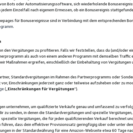
 von Bots oder Automatisierungssoftware, sich wiederholende Bonusereignisse
n jedem Einzelfall nach eigenem Ermessen, ob ein Bonusereignis stattgefund
epages für Bonusereignisse sind in Verbindung mit dem entsprechenden Bonu
rogramm
.
n
den Vergütungen zu profitieren. Falls wir feststellen, dass du (und/oder ein
erprogramm als auch von einem anderen Programm mit demselben Traffic ei
n wir Maßnahmen ergreifen, einschließlich der Einbehaltung von Vergütunge
r Partner, Standardvergütungen im Rahmen des Partnerprogramms oder Sonde
ht vor, Einschränkungen jederzeit ganz oder teilweise aufzuheben oder zu mod
ge
(„
Einschränkungen für Vergütungen
“).
ngen unternehmen, um qualifizierte Verkäufe genau und umfassend zu verfol
dir zu senden, in denen die Standardvergütungen und spezielle Vergütungen, 
pezielle Vergütungen, die für jeden qualifizierenden Verkauf berechnet un
 führen, dass dein effektiver Provisionssatz geringfügig über oder unter dem
ungen in der Standardwährung für eine Amazon-Webseite etwa 60 Tage nach