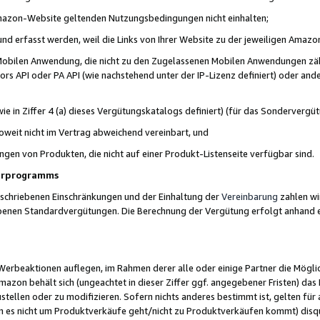
 Amazon-Website geltenden Nutzungsbedingungen nicht einhalten;
t und erfasst werden, weil die Links von Ihrer Website zu der jeweiligen Am
 Mobilen Anwendung, die nicht zu den Zugelassenen Mobilen Anwendungen zählt
s API oder PA API (wie nachstehend unter der IP-Lizenz definiert) oder ander
ie in Ziffer 4 (a) dieses Vergütungskatalogs definiert) (für das Sonderverg
weit nicht im Vertrag abweichend vereinbart, und
ngen von Produkten, die nicht auf einer Produkt-Listenseite verfügbar sind.
nerprogramms
eschriebenen Einschränkungen und der Einhaltung der
Vereinbarung
zahlen wir
ebenen Standardvergütungen. Die Berechnung der Vergütung erfolgt anhand e
beaktionen auflegen, im Rahmen derer alle oder einige Partner die Möglichk
Amazon behält sich (ungeachtet in dieser Ziffer ggf. angegebener Fristen) d
ustellen oder zu modifizieren. Sofern nichts anderes bestimmt ist, gelten 
s nicht um Produktverkäufe geht/nicht zu Produktverkäufen kommt) disqua