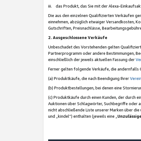
iii. das Produkt, das Sie mit der Alexa-Einkaufsa
Die aus den einzelnen Qualifizierten Verkäufen gen
einnehmen, abzüglich etwaiger Versandkosten, Ko
Gutschriften, Preisnachlässe, Bearbeitungsgebühr
2. Ausgeschlossene Verkäufe
Unbeschadet des Vorstehenden gelten Qualifiziert
Partnerprogramm oder andere Bestimmungen, Beding
einschließlich der jeweils aktuellen Fassung der
Ve
Ferner gelten folgende Verkäufe, die andernfalls
(a) Produktkäufe, die nach Beendigung Ihrer
Verei
(b) Produktbestellungen, bei denen eine Stornier
(c) Produktkäufe durch einen Kunden, der durch e
Auktionen über Schlagwörter, Suchbegriffe oder a
nicht abschließende Liste unserer Marken über di
und „kindel“) enthalten (jeweils eine „
Unzulässig