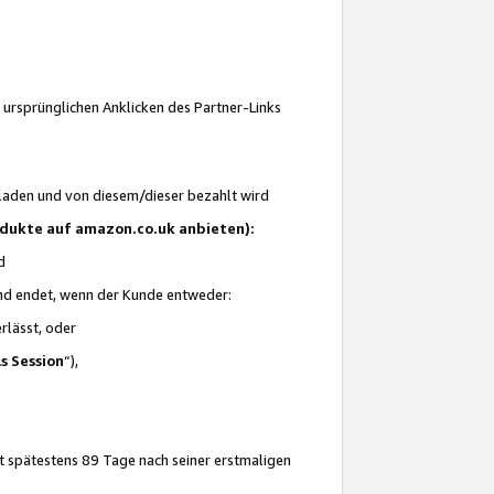
 ursprünglichen Anklicken des Partner-Links
laden und von diesem/dieser bezahlt wird
rodukte auf amazon.co.uk anbieten):
d
 und endet, wenn der Kunde entweder:
erlässt, oder
ls Session
“),
t spätestens 89 Tage nach seiner erstmaligen