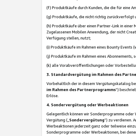
(f) Produktkäufe durch Kunden, die die für eine
(g) Produktkäufe, die nicht richtig zurückverfolg
(h) Produktkäufe über einen Partner-Link in einer
Zugelassenen Mobilen Anwendung, der nicht Creator
Verfügung stellen, nutzt;
(i) Produktkäufe im Rahmen eines Bounty Events (w
(j) Produktkäufe im Rahmen eines Abonnements, so
(k) alle Vorabveröffentlichungen oder Vorbestellu
3. Standardvergütung im Rahmen des Part
Vorbehaltlich der in diesem Vergütungskatalog b
im Rahmen des Partnerprogramms
“) beschri
Erlöse.
4. Sondervergütung oder Werbeaktionen
Gelegentlich können wir Sonderprogramme oder Wer
Vergütung („
Sondervergütung
”) zu verdienen. 
Werbeaktionen jederzeit ganz oder teilweise einz
Sonderprogramme oder Werbeaktionen, bei denen e