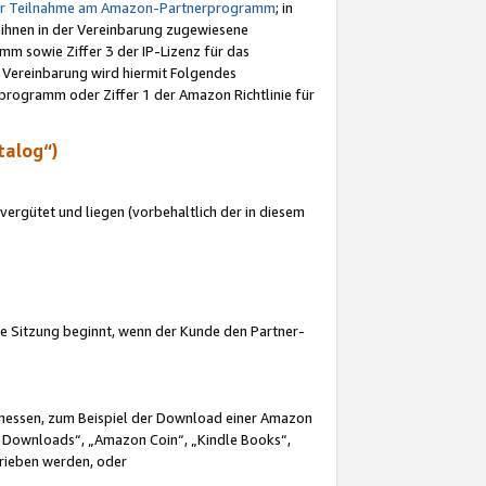
ur Teilnahme am Amazon-Partnerprogramm
; in
 ihnen in der Vereinbarung zugewiesene
m sowie Ziffer 3 der IP-Lizenz für das
 Vereinbarung wird hiermit Folgendes
programm oder Ziffer 1 der Amazon Richtlinie für
talog“)
ergütet und liegen (vorbehaltlich der in diesem
i die Sitzung beginnt, wenn der Kunde den Partner-
Ermessen, zum Beispiel der Download einer Amazon
 Downloads“, „Amazon Coin“, „Kindle Books“,
trieben werden, oder