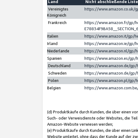
Land
Nicht abschließende List
Vereinigtes
https://www.amazon.co.uk/
Königreich
Frankreich
https://www.amazon.fr/gp/
E78834F9BA58__SECTION_
Italien
https://www.amazon.it/gp/h
Irland
https://www.amazon.ie/gp/
Niederlande
https://www.amazon.nl/gp/
Spanien
https://www.amazon.es/gp/
Deutschland
https://www.amazon.de/gp/
Schweden
https://www.amazon.de/gp/
Polen
https://www.amazon.pl/gp/
Belgien
https://www.amazon.com.be
(d) Produktkäufe durch Kunden, die über einen vo
Such- oder Verweisdienste oder Websites, die Teil
Amazon-Website verwiesen werden;
(e) Produktkäufe durch Kunden, die über einen Li
Website umleitet, ohne dass der Kunde auf der zw