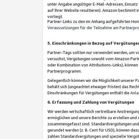
unter Angabe ungültiger E-Mail-Adressen, Einsatz
auf Ihrer Website resultieren). Amazon bestimmt i
vorliegt.
Partner-Links zu den im Anhang aufgeführten Hom
Voraussetzungen für die Teilnahme am Partnerp
5. Einschränkungen in Bezug auf Vergütunge
Partner-Tags sollten nur verwendet werden, um von 
versuchst, Vergütungen sowohl vom Amazon Partn
oder Kombination von Attributions-Links), könne
Partnerprogramm.
Gelegentlich können wir die Möglichkeit unsere
behält sich (ungeachtet etwaiger Fristen) das Rec
Einschränkungen für Vergütungen enthält die
Anla
6. Erfassung und Zahlung von Vergütungen
Wir werden wirtschaftlich vertretbare Anstrengu
ermöglichen und unsere Berichte zu erstellen und 
zusammengefasst sind. Standardvergütungen und s
gerundet werden (z. B. Cent für USD), können dazu
zahlen Standardvergütungen und spezielle Vergüt