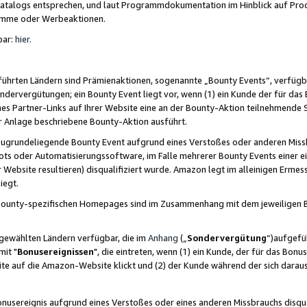
skatalogs entsprechen, und laut Programmdokumentation im Hinblick auf Pr
amme oder Werbeaktionen.
bar:
hier
.
führten Ländern sind Prämienaktionen, sogenannte „Bounty Events“, verfügb
Sondervergütungen; ein Bounty Event liegt vor, wenn (1) ein Kunde der für da
nes Partner-Links auf Ihrer Website eine an der Bounty-Aktion teilnehmende 
er Anlage beschriebene Bounty-Aktion ausführt.
ugrundeliegende Bounty Event aufgrund eines Verstoßes oder anderen Miss
ots oder Automatisierungssoftware, im Falle mehrerer Bounty Events einer e
r Website resultieren) disqualifiziert wurde. Amazon legt im alleinigen Ermess
iegt.
n Bounty-spezifischen Homepages sind im Zusammenhang mit dem jeweiligen
sgewählten Ländern verfügbar, die im
Anhang
(„
Sondervergütung
“)aufgefüh
it "
Bonusereignissen
", die eintreten, wenn (1) ein Kunde, der für das Bon
bsite auf die Amazon-Website klickt und (2) der Kunde während der sich dar
usereignis aufgrund eines Verstoßes oder eines anderen Missbrauchs disqua