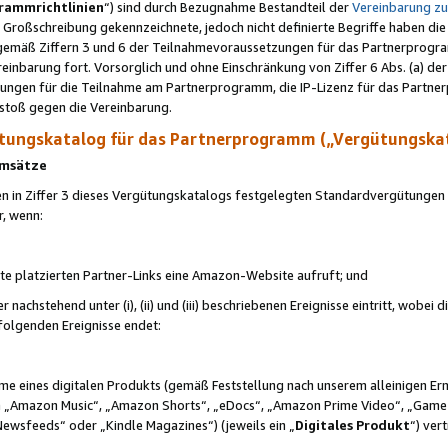
rammrichtlinien
“) sind durch Bezugnahme Bestandteil der
Vereinbarung z
Großschreibung gekennzeichnete, jedoch nicht definierte Begriffe haben die
 gemäß Ziffern 3 und 6 der Teilnahmevoraussetzungen für das Partnerprogram
nbarung fort. Vorsorglich und ohne Einschränkung von Ziffer 6 Abs. (a) der
ungen für die Teilnahme am Partnerprogramm, die IP-Lizenz für das Partner
rstoß gegen die Vereinbarung.
ungskatalog für das Partnerprogramm („Vergütungska
 Umsätze
n in Ziffer 3 dieses Vergütungskatalogs festgelegten Standardvergütungen v
r, wenn:
ite platzierten Partner-Links eine Amazon-Website aufruft; und
r nachstehend unter (i), (ii) und (iii) beschriebenen Ereignisse eintritt, wobe
 folgenden Ereignisse endet:
hme eines digitalen Produkts (gemäß Feststellung nach unserem alleinigen 
 „Amazon Music“, „Amazon Shorts“, „eDocs“, „Amazon Prime Video“, „Game
Newsfeeds“ oder „Kindle Magazines“) (jeweils ein „
Digitales Produkt
“) ver