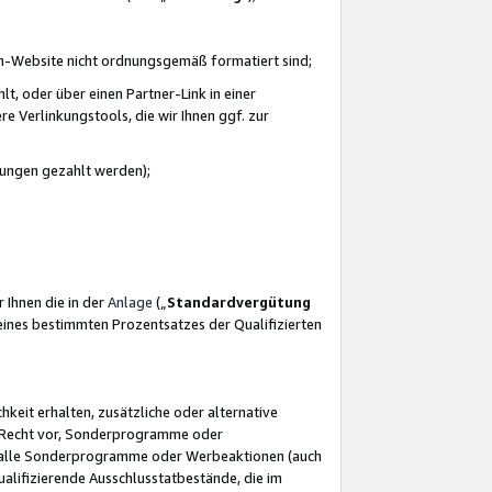
azon-Website nicht ordnungsgemäß formatiert sind;
, oder über einen Partner-Link in einer
e Verlinkungstools, die wir Ihnen ggf. zur
ütungen gezahlt werden);
 Ihnen die in der
Anlage
(„
Standardvergütung
ines bestimmten Prozentsatzes der Qualifizierten
eit erhalten, zusätzliche oder alternative
as Recht vor, Sonderprogramme oder
für alle Sonderprogramme oder Werbeaktionen (auch
lifizierende Ausschlusstatbestände, die im