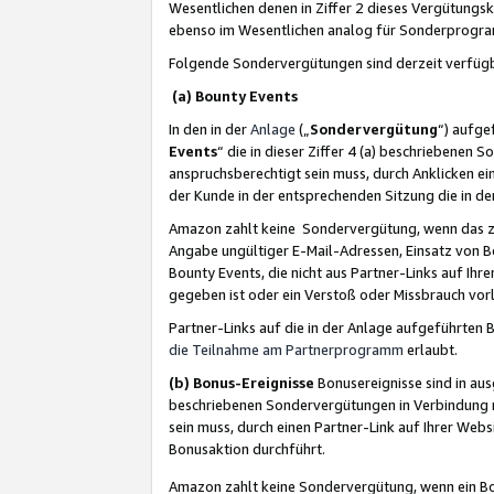
Wesentlichen denen in Ziffer 2 dieses Vergütung
ebenso im Wesentlichen analog für Sonderprogr
Folgende Sondervergütungen sind derzeit verfüg
(a) Bounty Events
In den in der
Anlage
(„
Sondervergütung
“) aufge
Events
“ die in dieser Ziffer 4 (a) beschriebenen 
anspruchsberechtigt sein muss, durch Anklicken ei
der Kunde in der entsprechenden Sitzung die in d
Amazon zahlt keine Sondervergütung, wenn das z
Angabe ungültiger E-Mail-Adressen, Einsatz von B
Bounty Events, die nicht aus Partner-Links auf Ihre
gegeben ist oder ein Verstoß oder Missbrauch vorl
Partner-Links auf die in der Anlage aufgeführte
die Teilnahme am Partnerprogramm
erlaubt.
(b) Bonus-Ereignisse
Bonusereignisse sind in au
beschriebenen Sondervergütungen in Verbindung m
sein muss, durch einen Partner-Link auf Ihrer We
Bonusaktion durchführt.
Amazon zahlt keine Sondervergütung, wenn ein Bon