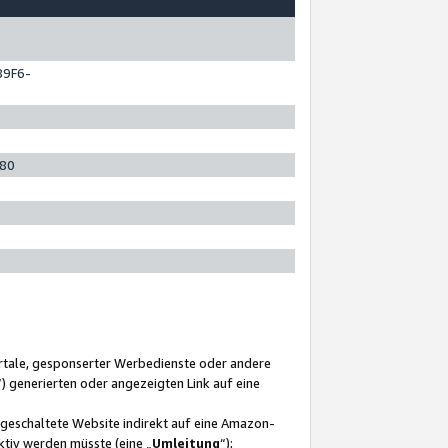
89F6-
280
ortale, gesponserter Werbedienste oder andere
“) generierten oder angezeigten Link auf eine
ngeschaltete Website indirekt auf eine Amazon-
ktiv werden müsste (eine „
Umleitung
“);