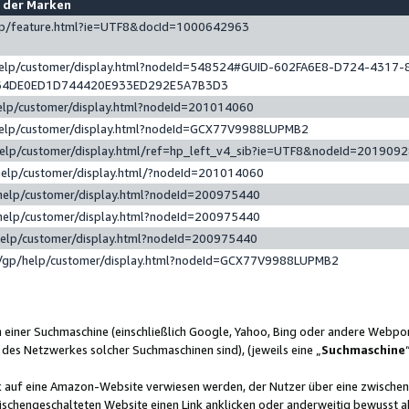
e der Marken
gp/feature.html?ie=UTF8&docId=1000642963
help/customer/display.html?nodeId=548524#GUID-602FA6E8-D724-4317-
64DE0ED1D744420E933ED292E5A7B3D3
elp/customer/display.html?nodeId=201014060
help/customer/display.html?nodeId=GCX77V9988LUPMB2
help/customer/display.html/ref=hp_left_v4_sib?ie=UTF8&nodeId=201909
help/customer/display.html/?nodeId=201014060
help/customer/display.html?nodeId=200975440
help/customer/display.html?nodeId=200975440
help/customer/display.html?nodeId=200975440
/gp/help/customer/display.html?nodeId=GCX77V9988LUPMB2
n einer Suchmaschine (einschließlich Google, Yahoo, Bing oder andere Webp
 des Netzwerkes solcher Suchmaschinen sind), (jeweils eine „
Suchmaschine
nk auf eine Amazon-Website verwiesen werden, der Nutzer über eine zwische
ischengeschalteten Website einen Link anklicken oder anderweitig bewusst a