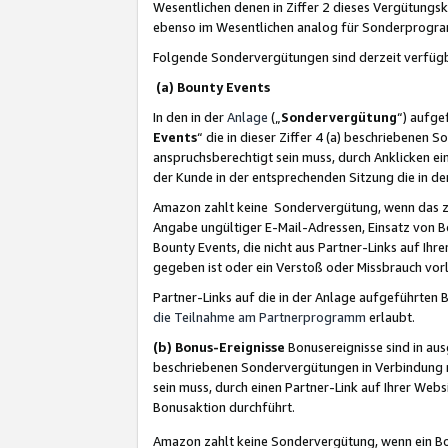
Wesentlichen denen in Ziffer 2 dieses Vergütung
ebenso im Wesentlichen analog für Sonderprogr
Folgende Sondervergütungen sind derzeit verfüg
(a) Bounty Events
In den in der
Anlage
(„
Sondervergütung
“) aufge
Events
“ die in dieser Ziffer 4 (a) beschriebenen 
anspruchsberechtigt sein muss, durch Anklicken ei
der Kunde in der entsprechenden Sitzung die in d
Amazon zahlt keine Sondervergütung, wenn das z
Angabe ungültiger E-Mail-Adressen, Einsatz von B
Bounty Events, die nicht aus Partner-Links auf Ihre
gegeben ist oder ein Verstoß oder Missbrauch vorl
Partner-Links auf die in der Anlage aufgeführte
die Teilnahme am Partnerprogramm
erlaubt.
(b) Bonus-Ereignisse
Bonusereignisse sind in au
beschriebenen Sondervergütungen in Verbindung m
sein muss, durch einen Partner-Link auf Ihrer We
Bonusaktion durchführt.
Amazon zahlt keine Sondervergütung, wenn ein Bon