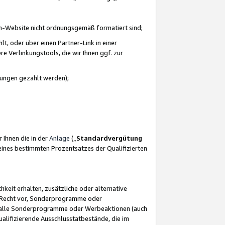
azon-Website nicht ordnungsgemäß formatiert sind;
, oder über einen Partner-Link in einer
e Verlinkungstools, die wir Ihnen ggf. zur
ütungen gezahlt werden);
 Ihnen die in der
Anlage
(„
Standardvergütung
ines bestimmten Prozentsatzes der Qualifizierten
eit erhalten, zusätzliche oder alternative
as Recht vor, Sonderprogramme oder
für alle Sonderprogramme oder Werbeaktionen (auch
lifizierende Ausschlusstatbestände, die im