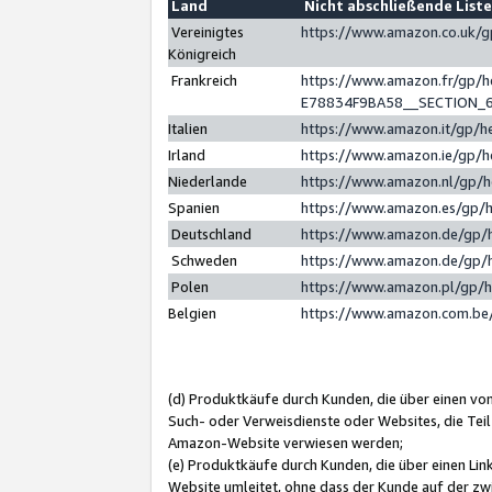
Land
Nicht abschließende List
Vereinigtes
https://www.amazon.co.uk/
Königreich
Frankreich
https://www.amazon.fr/gp/
E78834F9BA58__SECTION_
Italien
https://www.amazon.it/gp/h
Irland
https://www.amazon.ie/gp/
Niederlande
https://www.amazon.nl/gp/
Spanien
https://www.amazon.es/gp/
Deutschland
https://www.amazon.de/gp/
Schweden
https://www.amazon.de/gp/
Polen
https://www.amazon.pl/gp/
Belgien
https://www.amazon.com.be
(d) Produktkäufe durch Kunden, die über einen vo
Such- oder Verweisdienste oder Websites, die Teil
Amazon-Website verwiesen werden;
(e) Produktkäufe durch Kunden, die über einen Li
Website umleitet, ohne dass der Kunde auf der zw