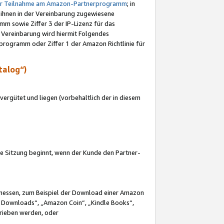
ur Teilnahme am Amazon-Partnerprogramm
; in
 ihnen in der Vereinbarung zugewiesene
m sowie Ziffer 3 der IP-Lizenz für das
 Vereinbarung wird hiermit Folgendes
programm oder Ziffer 1 der Amazon Richtlinie für
talog“)
ergütet und liegen (vorbehaltlich der in diesem
i die Sitzung beginnt, wenn der Kunde den Partner-
Ermessen, zum Beispiel der Download einer Amazon
 Downloads“, „Amazon Coin“, „Kindle Books“,
trieben werden, oder