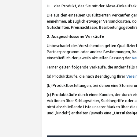
iii. das Produkt, das Sie mit der Alexa-Einkaufsa
Die aus den einzelnen Qualifizierten Verkäufen gen
einnehmen, abzüglich etwaiger Versandkosten, Ko
Gutschriften, Preisnachlässe, Bearbeitungsgebühr
2. Ausgeschlossene Verkäufe
Unbeschadet des Vorstehenden gelten Qualifiziert
Partnerprogramm oder andere Bestimmungen, Beding
einschließlich der jeweils aktuellen Fassung der
Ve
Ferner gelten folgende Verkäufe, die andernfalls
(a) Produktkäufe, die nach Beendigung Ihrer
Verei
(b) Produktbestellungen, bei denen eine Stornier
(c) Produktkäufe durch einen Kunden, der durch e
Auktionen über Schlagwörter, Suchbegriffe oder a
nicht abschließende Liste unserer Marken über di
und „kindel“) enthalten (jeweils eine „
Unzulässig