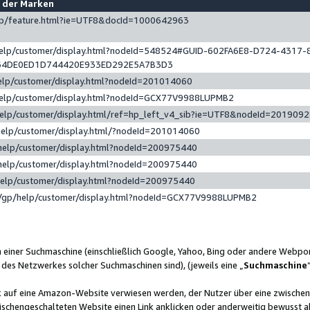
e der Marken
gp/feature.html?ie=UTF8&docId=1000642963
help/customer/display.html?nodeId=548524#GUID-602FA6E8-D724-4317-
64DE0ED1D744420E933ED292E5A7B3D3
elp/customer/display.html?nodeId=201014060
help/customer/display.html?nodeId=GCX77V9988LUPMB2
help/customer/display.html/ref=hp_left_v4_sib?ie=UTF8&nodeId=201909
help/customer/display.html/?nodeId=201014060
help/customer/display.html?nodeId=200975440
help/customer/display.html?nodeId=200975440
help/customer/display.html?nodeId=200975440
/gp/help/customer/display.html?nodeId=GCX77V9988LUPMB2
n einer Suchmaschine (einschließlich Google, Yahoo, Bing oder andere Webp
 des Netzwerkes solcher Suchmaschinen sind), (jeweils eine „
Suchmaschine
nk auf eine Amazon-Website verwiesen werden, der Nutzer über eine zwische
ischengeschalteten Website einen Link anklicken oder anderweitig bewusst a