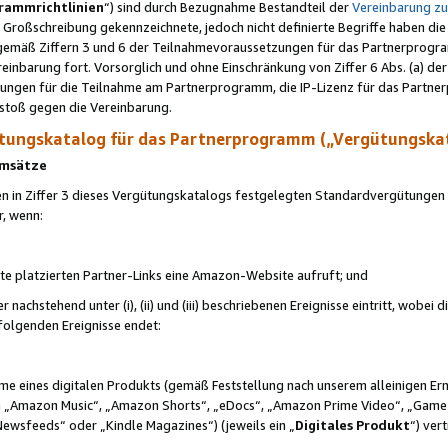
rammrichtlinien
“) sind durch Bezugnahme Bestandteil der
Vereinbarung z
Großschreibung gekennzeichnete, jedoch nicht definierte Begriffe haben die
 gemäß Ziffern 3 und 6 der Teilnahmevoraussetzungen für das Partnerprogram
nbarung fort. Vorsorglich und ohne Einschränkung von Ziffer 6 Abs. (a) der
ungen für die Teilnahme am Partnerprogramm, die IP-Lizenz für das Partner
rstoß gegen die Vereinbarung.
ungskatalog für das Partnerprogramm („Vergütungska
 Umsätze
n in Ziffer 3 dieses Vergütungskatalogs festgelegten Standardvergütungen v
r, wenn:
ite platzierten Partner-Links eine Amazon-Website aufruft; und
r nachstehend unter (i), (ii) und (iii) beschriebenen Ereignisse eintritt, wobe
 folgenden Ereignisse endet:
hme eines digitalen Produkts (gemäß Feststellung nach unserem alleinigen 
 „Amazon Music“, „Amazon Shorts“, „eDocs“, „Amazon Prime Video“, „Game
Newsfeeds“ oder „Kindle Magazines“) (jeweils ein „
Digitales Produkt
“) ver