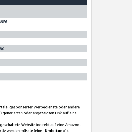
89F6-
280
ortale, gesponserter Werbedienste oder andere
“) generierten oder angezeigten Link auf eine
ngeschaltete Website indirekt auf eine Amazon-
ktiv werden müsste (eine „
Umleitung
“);