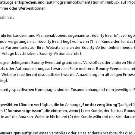
skatalogs entsprechen, und laut Programmdokumentation im Hinblick auf Pr
amme oder Werbeaktionen.
bar:
hier
.
führten Ländern sind Prämienaktionen, sogenannte „Bounty Events“, verfügb
Sondervergütungen; ein Bounty Event liegt vor, wenn (1) ein Kunde der für da
nes Partner-Links auf Ihrer Website eine an der Bounty-Aktion teilnehmende 
er Anlage beschriebene Bounty-Aktion ausführt.
ugrundeliegende Bounty Event aufgrund eines Verstoßes oder anderen Miss
ots oder Automatisierungssoftware, im Falle mehrerer Bounty Events einer e
r Website resultieren) disqualifiziert wurde. Amazon legt im alleinigen Ermess
iegt.
n Bounty-spezifischen Homepages sind im Zusammenhang mit dem jeweiligen
sgewählten Ländern verfügbar, die im
Anhang
(„
Sondervergütung
“)aufgefüh
it "
Bonusereignissen
", die eintreten, wenn (1) ein Kunde, der für das Bon
bsite auf die Amazon-Website klickt und (2) der Kunde während der sich dar
usereignis aufgrund eines Verstoßes oder eines anderen Missbrauchs disqua