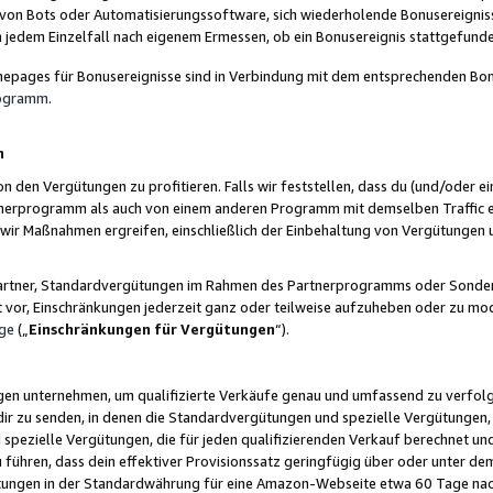
 von Bots oder Automatisierungssoftware, sich wiederholende Bonusereignisse
n jedem Einzelfall nach eigenem Ermessen, ob ein Bonusereignis stattgefund
epages für Bonusereignisse sind in Verbindung mit dem entsprechenden Bonu
rogramm
.
n
den Vergütungen zu profitieren. Falls wir feststellen, dass du (und/oder ein
erprogramm als auch von einem anderen Programm mit demselben Traffic ei
n wir Maßnahmen ergreifen, einschließlich der Einbehaltung von Vergütunge
r Partner, Standardvergütungen im Rahmen des Partnerprogramms oder Sonde
ht vor, Einschränkungen jederzeit ganz oder teilweise aufzuheben oder zu mod
ge
(„
Einschränkungen für Vergütungen
“).
ngen unternehmen, um qualifizierte Verkäufe genau und umfassend zu verfol
dir zu senden, in denen die Standardvergütungen und spezielle Vergütungen, 
pezielle Vergütungen, die für jeden qualifizierenden Verkauf berechnet un
 führen, dass dein effektiver Provisionssatz geringfügig über oder unter dem
ungen in der Standardwährung für eine Amazon-Webseite etwa 60 Tage nach