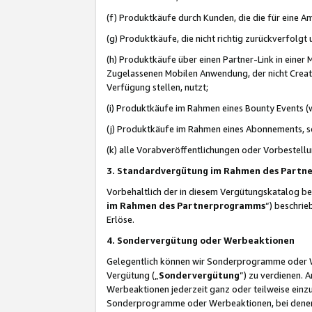
(f) Produktkäufe durch Kunden, die die für eine
(g) Produktkäufe, die nicht richtig zurückverfolg
(h) Produktkäufe über einen Partner-Link in einer
Zugelassenen Mobilen Anwendung, der nicht Creator
Verfügung stellen, nutzt;
(i) Produktkäufe im Rahmen eines Bounty Events (w
(j) Produktkäufe im Rahmen eines Abonnements, so
(k) alle Vorabveröffentlichungen oder Vorbestellu
3. Standardvergütung im Rahmen des Part
Vorbehaltlich der in diesem Vergütungskatalog b
im Rahmen des Partnerprogramms
“) beschri
Erlöse.
4. Sondervergütung oder Werbeaktionen
Gelegentlich können wir Sonderprogramme oder Wer
Vergütung („
Sondervergütung
”) zu verdienen. 
Werbeaktionen jederzeit ganz oder teilweise einz
Sonderprogramme oder Werbeaktionen, bei denen e