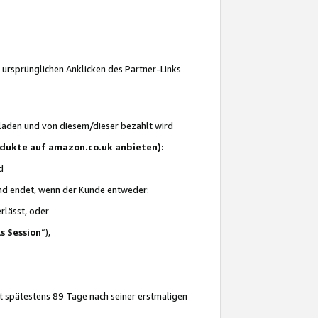
 ursprünglichen Anklicken des Partner-Links
laden und von diesem/dieser bezahlt wird
rodukte auf amazon.co.uk anbieten):
d
 und endet, wenn der Kunde entweder:
erlässt, oder
ls Session
“),
t spätestens 89 Tage nach seiner erstmaligen