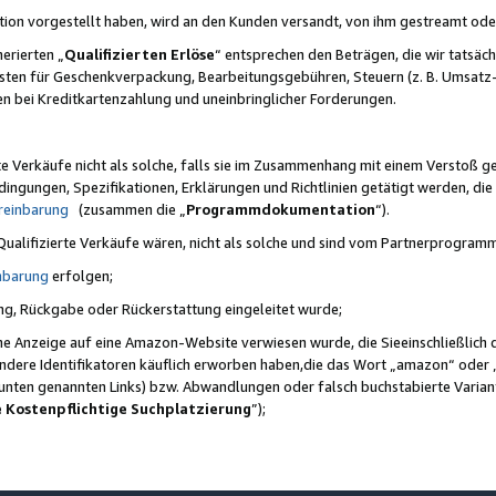
ktion vorgestellt haben, wird an den Kunden versandt, von ihm gestreamt od
erierten „
Qualifizierten Erlöse
“ entsprechen den Beträgen, die wir tatsäch
sten für Geschenkverpackung, Bearbeitungsgebühren, Steuern (z. B. Umsatz-
en bei Kreditkartenzahlung und uneinbringlicher Forderungen.
e Verkäufe nicht als solche, falls sie im Zusammenhang mit einem Verstoß 
ungen, Spezifikationen, Erklärungen und Richtlinien getätigt werden, die 
reinbarung
(zusammen die „
Programmdokumentation
“).
 Qualifizierte Verkäufe wären, nicht als solche und sind vom Partnerprogra
nbarung
erfolgen;
ung, Rückgabe oder Rückerstattung eingeleitet wurde;
ine Anzeige auf eine Amazon-Website verwiesen wurde, die Sieeinschließlich
ndere Identifikatoren käuflich erworben haben,die das Wort „amazon“ oder 
e unten genannten Links) bzw. Abwandlungen oder falsch buchstabierte Varia
e Kostenpflichtige Suchplatzierung
”);