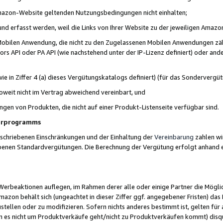
 Amazon-Website geltenden Nutzungsbedingungen nicht einhalten;
t und erfasst werden, weil die Links von Ihrer Website zu der jeweiligen Am
 Mobilen Anwendung, die nicht zu den Zugelassenen Mobilen Anwendungen zählt
s API oder PA API (wie nachstehend unter der IP-Lizenz definiert) oder ander
ie in Ziffer 4 (a) dieses Vergütungskatalogs definiert) (für das Sonderverg
weit nicht im Vertrag abweichend vereinbart, und
ngen von Produkten, die nicht auf einer Produkt-Listenseite verfügbar sind.
nerprogramms
eschriebenen Einschränkungen und der Einhaltung der
Vereinbarung
zahlen wir
ebenen Standardvergütungen. Die Berechnung der Vergütung erfolgt anhand e
beaktionen auflegen, im Rahmen derer alle oder einige Partner die Möglichk
Amazon behält sich (ungeachtet in dieser Ziffer ggf. angegebener Fristen) d
ustellen oder zu modifizieren. Sofern nichts anderes bestimmt ist, gelten 
s nicht um Produktverkäufe geht/nicht zu Produktverkäufen kommt) disqua