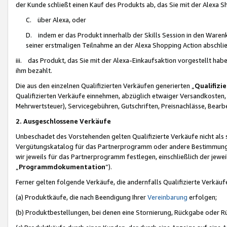
der Kunde schließt einen Kauf des Produkts ab, das Sie mit der Alexa 
C. über Alexa, oder
D. indem er das Produkt innerhalb der Skills Session in den Waren
seiner erstmaligen Teilnahme an der Alexa Shopping Action abschlie
iii. das Produkt, das Sie mit der Alexa-Einkaufsaktion vorgestellt ha
ihm bezahlt.
Die aus den einzelnen Qualifizierten Verkäufen generierten „
Qualifizi
Qualifizierten Verkäufe einnehmen, abzüglich etwaiger Versandkosten
Mehrwertsteuer), Servicegebühren, Gutschriften, Preisnachlässe, Bear
2. Ausgeschlossene Verkäufe
Unbeschadet des Vorstehenden gelten Qualifizierte Verkäufe nicht als
Vergütungskatalog für das Partnerprogramm oder andere Bestimmungen,
wir jeweils für das Partnerprogramm festlegen, einschließlich der jewe
„
Programmdokumentation
“).
Ferner gelten folgende Verkäufe, die andernfalls Qualifizierte Verkä
(a) Produktkäufe, die nach Beendigung Ihrer
Vereinbarung
erfolgen;
(b) Produktbestellungen, bei denen eine Stornierung, Rückgabe oder R