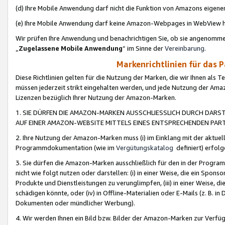
(d) Ihre Mobile Anwendung darf nicht die Funktion von Amazons eige
(e) Ihre Mobile Anwendung darf keine Amazon-Webpages in WebView 
Wir prüfen Ihre Anwendung und benachrichtigen Sie, ob sie angenomm
„
Zugelassene Mobile Anwendung
“ im Sinne der
Vereinbarung
.
Markenrichtlinien für das 
Diese Richtlinien gelten für die Nutzung der Marken, die wir Ihnen als 
müssen jederzeit strikt eingehalten werden, und jede Nutzung der Ama
Lizenzen bezüglich Ihrer Nutzung der Amazon-Marken.
1. SIE DÜRFEN DIE AMAZON-MARKEN AUSSCHLIESSLICH DURCH DARS
AUF EINER AMAZON-WEBSITE MITTELS EINES ENTSPRECHENDEN PART
2. Ihre Nutzung der Amazon-Marken muss (i) im Einklang mit der aktuells
Programmdokumentation (wie im
Vergütungskatalog
definiert) erfolg
3. Sie dürfen die Amazon-Marken ausschließlich für den in der Progr
nicht wie folgt nutzen oder darstellen: (i) in einer Weise, die ein Spo
Produkte und Dienstleistungen zu verunglimpfen, (iii) in einer Weise
schädigen könnte, oder (iv) in Offline-Materialien oder E-Mails (z. B.
Dokumenten oder mündlicher Werbung).
4. Wir werden Ihnen ein Bild bzw. Bilder der Amazon-Marken zur Verfüg