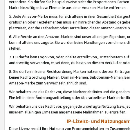
verändern. So dürfen Sie beispielsweise nicht die Proportionen, Farb
Marke hinzufügen bzw. Elemente aus einer Amazon-Marke entfernen.
5. Jede Amazon-Marke muss für sich alleine in ihrer Gesamtheit darge
grafischen oder Textelementen muss ein hinreichender Abstand gegebe
platzieren, der die Lesbarkeit oder Darstellung dieser Amazon-Marke b
6. Alle Rechte an den Amazon-Marken sind unser alleiniges Eigentum, 
kommt alleine uns zugute. Sie werden keine Handlungen vornehmen, 
stehen.
7. Du darfst kein Logo von, oder Inhalte erstellt von,
Drittanbietern au
anderweitig verwenden, es sei denn, du hast von diesem Verkäufer oder
8. Sie dürfen in keiner Rechtsordnung Marken nutzen oder zur Eintragu
keiner Rechtsordnung Marken, Domain-Namen, Subdomain-Namen, Benu
Amazon-Marke zum Verwechseln ähnlich sind.
Wir behalten uns das Recht vor, diese Markenrichtlinien und die gene
Einstellen einer Änderungsmitteilung oder überarbeiteter Markenricht
Wir behalten uns das Recht vor, gegen jede unbefugte Nutzung bzw. jede 
unserem alleinigen Ermessen angemessene Maßnahmen zu ergreifen.
IP-Lizenz- und Nutzungsan
Diese Lizenz regelt Ihre Nutzung von Programminhalten im Zusammen