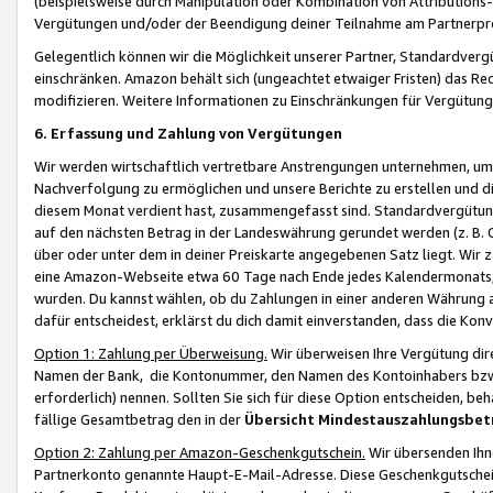
(beispielsweise durch Manipulation oder Kombination von Attributions-
Vergütungen und/oder der Beendigung deiner Teilnahme am Partnerp
Gelegentlich können wir die Möglichkeit unserer Partner, Standardv
einschränken. Amazon behält sich (ungeachtet etwaiger Fristen) das Re
modifizieren. Weitere Informationen zu Einschränkungen für Vergütung
6. Erfassung und Zahlung von Vergütungen
Wir werden wirtschaftlich vertretbare Anstrengungen unternehmen, um 
Nachverfolgung zu ermöglichen und unsere Berichte zu erstellen und di
diesem Monat verdient hast, zusammengefasst sind. Standardvergütung
auf den nächsten Betrag in der Landeswährung gerundet werden (z. B. C
über oder unter dem in deiner Preiskarte angegebenen Satz liegt. Wir
eine Amazon-Webseite etwa 60 Tage nach Ende jedes Kalendermonats, i
wurden. Du kannst wählen, ob du Zahlungen in einer anderen Währung
dafür entscheidest, erklärst du dich damit einverstanden, dass die K
Option 1: Zahlung per Überweisung.
Wir überweisen Ihre Vergütung dir
Namen der Bank, die Kontonummer, den Namen des Kontoinhabers bzw. a
erforderlich) nennen. Sollten Sie sich für diese Option entscheiden, be
fällige Gesamtbetrag den in der
Übersicht Mindestauszahlungsbet
Option 2: Zahlung per Amazon-Geschenkgutschein.
Wir übersenden Ihne
Partnerkonto genannte Haupt-E-Mail-Adresse. Diese Geschenkgutschei