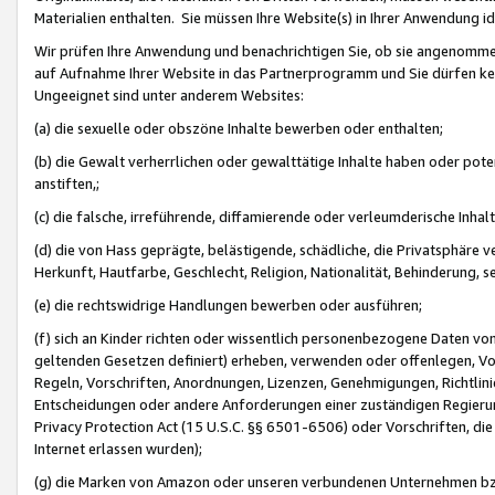
Materialien enthalten. Sie müssen Ihre Website(s) in Ihrer Anwendung ide
Wir prüfen Ihre Anwendung und benachrichtigen Sie, ob sie angenommen
auf Aufnahme Ihrer Website in das Partnerprogramm und Sie dürfen kei
Ungeeignet sind unter anderem Websites:
(a) die sexuelle oder obszöne Inhalte bewerben oder enthalten;
(b) die Gewalt verherrlichen oder gewalttätige Inhalte haben oder pot
anstiften,;
(c) die falsche, irreführende, diffamierende oder verleumderische Inha
(d) die von Hass geprägte, belästigende, schädliche, die Privatsphäre v
Herkunft, Hautfarbe, Geschlecht, Religion, Nationalität, Behinderung, 
(e) die rechtswidrige Handlungen bewerben oder ausführen;
(f) sich an Kinder richten oder wissentlich personenbezogene Daten vo
geltenden Gesetzen definiert) erheben, verwenden oder offenlegen, Vo
Regeln, Vorschriften, Anordnungen, Lizenzen, Genehmigungen, Richtlini
Entscheidungen oder andere Anforderungen einer zuständigen Regierung
Privacy Protection Act (15 U.S.C. §§ 6501-6506) oder Vorschriften, di
Internet erlassen wurden);
(g) die Marken von Amazon oder unseren verbundenen Unternehmen b