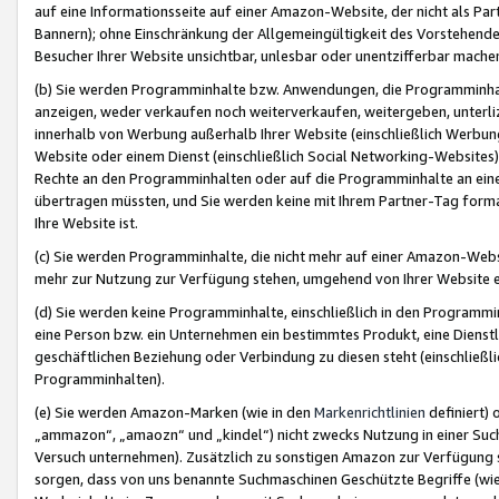
auf eine Informationsseite auf einer Amazon-Website, der nicht als Part
Bannern); ohne Einschränkung der Allgemeingültigkeit des Vorstehende
Besucher Ihrer Website unsichtbar, unlesbar oder unentzifferbar mache
(b) Sie werden Programminhalte bzw. Anwendungen, die Programminhalt
anzeigen, weder verkaufen noch weiterverkaufen, weitergeben, unterli
innerhalb von Werbung außerhalb Ihrer Website (einschließlich Werbun
Website oder einem Dienst (einschließlich Social Networking-Website
Rechte an den Programminhalten oder auf die Programminhalte an eine a
übertragen müssten, und Sie werden keine mit Ihrem Partner-Tag formati
Ihre Website ist.
(c) Sie werden Programminhalte, die nicht mehr auf einer Amazon-Websit
mehr zur Nutzung zur Verfügung stehen, umgehend von Ihrer Website e
(d) Sie werden keine Programminhalte, einschließlich in den Programmin
eine Person bzw. ein Unternehmen ein bestimmtes Produkt, eine Dienstle
geschäftlichen Beziehung oder Verbindung zu diesen steht (einschließli
Programminhalten).
(e) Sie werden Amazon-Marken (wie in den
Markenrichtlinien
definiert) 
„ammazon“, „amaozn“ und „kindel“) nicht zwecks Nutzung in einer Suc
Versuch unternehmen). Zusätzlich zu sonstigen Amazon zur Verfügung 
sorgen, dass von uns benannte Suchmaschinen Geschützte Begriffe (wie 