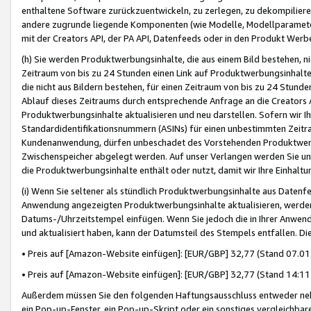
enthaltene Software zurückzuentwickeln, zu zerlegen, zu dekompilier
andere zugrunde liegende Komponenten (wie Modelle, Modellparameter
mit der Creators API, der PA API, Datenfeeds oder in den Produkt Werb
(h) Sie werden Produktwerbungsinhalte, die aus einem Bild bestehen, ni
Zeitraum von bis zu 24 Stunden einen Link auf Produktwerbungsinhalte
die nicht aus Bildern bestehen, für einen Zeitraum von bis zu 24 Stund
Ablauf dieses Zeitraums durch entsprechende Anfrage an die Creators 
Produktwerbungsinhalte aktualisieren und neu darstellen. Sofern wir Ih
Standardidentifikationsnummern (ASINs) für einen unbestimmten Zeitra
Kundenanwendung, dürfen unbeschadet des Vorstehenden Produktwerbu
Zwischenspeicher abgelegt werden. Auf unser Verlangen werden Sie un
die Produktwerbungsinhalte enthält oder nutzt, damit wir Ihre Einhalt
(i) Wenn Sie seltener als stündlich Produktwerbungsinhalte aus Datenfe
Anwendung angezeigten Produktwerbungsinhalte aktualisieren, werden 
Datums-/Uhrzeitstempel einfügen. Wenn Sie jedoch die in Ihrer Anwe
und aktualisiert haben, kann der Datumsteil des Stempels entfallen. Dies
• Preis auf [Amazon-Website einfügen]: [EUR/GBP] 32,77 (Stand 07.01.
• Preis auf [Amazon-Website einfügen]: [EUR/GBP] 32,77 (Stand 14:11 
Außerdem müssen Sie den folgenden Haftungsausschluss entweder neb
ein Pop-up-Fenster, ein Pop-up-Skript oder ein sonstiges vergleichba