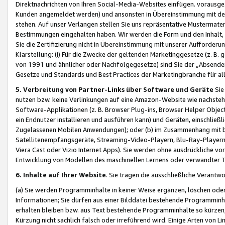
Direktnachrichten von Ihren Social-Media-Websites einfügen. vorausg
Kunden angemeldet werden) und ansonsten in Übereinstimmung mit der
stehen. Auf unser Verlangen stellen Sie uns repräsentative Mustermater
Bestimmungen eingehalten haben. Wir werden die Form und den Inhalt, di
Sie die Zertifizierung nicht in Übereinstimmung mit unserer Aufforderu
Klarstellung: (i) Für die Zwecke der geltenden Marketinggesetze (z. 
von 1991 und ähnlicher oder Nachfolgegesetze) sind Sie der „Absender“ j
Gesetze und Standards und Best Practices der Marketingbranche für 
5. Verbreitung von Partner-Links über Software und Geräte
Sie
nutzen bzw. keine Verlinkungen auf eine Amazon-Website wie nachsteh
Software-Applikationen (z. B. Browser Plug-ins, Browser Helper Objec
ein Endnutzer installieren und ausführen kann) und Geräten, einschlie
Zugelassenen Mobilen Anwendungen); oder (b) im Zusammenhang mit bzw.
Satellitenempfangsgeräte, Streaming-Video-Playern, Blu-Ray-Playern 
Viera Cast oder Vizio Internet Apps). Sie werden ohne ausdrückliche v
Entwicklung von Modellen des maschinellen Lernens oder verwandter 
6. Inhalte auf Ihrer Website
. Sie tragen die ausschließliche Verantwo
(a) Sie werden Programminhalte in keiner Weise ergänzen, löschen oder
Informationen; Sie dürfen aus einer Bilddatei bestehende Programminhal
erhalten bleiben bzw. aus Text bestehende Programminhalte so kürzen, 
Kürzung nicht sachlich falsch oder irreführend wird. Einige Arten von L