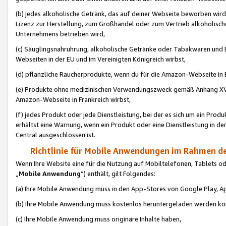
(b) jedes alkoholische Getränk, das auf deiner Webseite beworben wird
Lizenz zur Herstellung, zum Großhandel oder zum Vertrieb alkoholisch
Unternehmens betrieben wird,
(c) Säuglingsnahruhrung, alkoholische Getränke oder Tabakwaren und E
Webseiten in der EU und im Vereinigten Königreich wirbst,
(d) pflanzliche Raucherprodukte, wenn du für die Amazon-Webseite in B
(e) Produkte ohne medizinischen Verwendungszweck gemäß Anhang XVI 
Amazon-Webseite in Frankreich wirbst,
(f) jedes Produkt oder jede Dienstleistung, bei der es sich um ein Prod
erhältst eine Warnung, wenn ein Produkt oder eine Dienstleistung in de
Central ausgeschlossen ist.
Richtlinie für Mobile Anwendungen im Rahmen de
Wenn Ihre Website eine für die Nutzung auf Mobiltelefonen, Tablets 
„
Mobile Anwendung
“) enthält, gilt Folgendes:
(a) Ihre Mobile Anwendung muss in den App-Stores von Google Play, A
(b) Ihre Mobile Anwendung muss kostenlos heruntergeladen werden könn
(c) Ihre Mobile Anwendung muss originäre Inhalte haben,