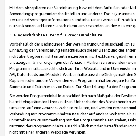
Mit dem Akzeptieren der Vereinbarung bzw. mit dem Aufrufen oder Nutz
Anwendungsprogrammierschnittstellen und anderer Tools (zusammen die
Texten und sonstigen Informationen und Inhalten in Bezug auf Produkte
nutzen können, erklären Sie sich damit einverstanden, an diese Lizenz 
1. Eingeschränkte Lizenz für Programminhalte
Vorbehaltlich der Bedingungen der Vereinbarung und ausschließlich z
Einhaltung der Vereinbarung (einschließlich dieser Lizenz und der ande
nicht übertragbare, nicht unterlizenzierbare, nicht exklusive, gebühren
anzuzeigen; (b) nur diejenigen der Amazon-Marken zu verwenden (wie in 
Programminhalte, ausschließlich auf Ihrer Website und in Übereinstimmu
API, Datenfeeds und Produkt-Werbeinhalte ausschließlich gemäß den Spe
Kopieren oder andere Verwenden von Programminhalten zugunsten Dri
Sammeln und Extrahieren von Daten. Zur Klarstellung: Zu den Program
Sie werden Programminhalte ausschließlich nach Maßgabe der Besti
hiermit eingeräumten Lizenz nutzen. Unbeschadet des Vorstehenden we
Umsätze auf eine Amazon-Website zu leiten, und werden Programminhal
Verbindung mit Programminhalten Besucher auf andere Websites als ein
unmittelbarem Zusammenhang mit den Programminhalten stehen, Links z
Nutzung der Programminhalte ausschließlich mit der betreffenden Pr
nicht mit einer anderen Webpage verlinken.