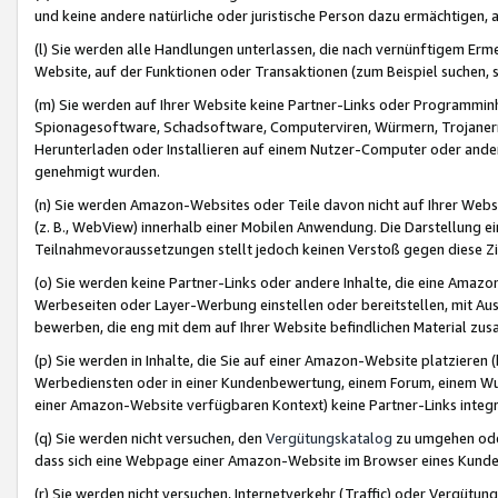
und keine andere natürliche oder juristische Person dazu ermächtigen, a
(l) Sie werden alle Handlungen unterlassen, die nach vernünftigem Erme
Website, auf der Funktionen oder Transaktionen (zum Beispiel suchen, s
(m) Sie werden auf Ihrer Website keine Partner-Links oder Programmin
Spionagesoftware, Schadsoftware, Computerviren, Würmern, Trojaner
Herunterladen oder Installieren auf einem Nutzer-Computer oder ande
genehmigt wurden.
(n) Sie werden Amazon-Websites oder Teile davon nicht auf Ihrer Websi
(z. B., WebView) innerhalb einer Mobilen Anwendung. Die Darstellung ein
Teilnahmevoraussetzungen stellt jedoch keinen Verstoß gegen diese Zif
(o) Sie werden keine Partner-Links oder andere Inhalte, die eine Am
Werbeseiten oder Layer-Werbung einstellen oder bereitstellen, mit Au
bewerben, die eng mit dem auf Ihrer Website befindlichen Material z
(p) Sie werden in Inhalte, die Sie auf einer Amazon-Website platzier
Werbediensten oder in einer Kundenbewertung, einem Forum, einem Wun
einer Amazon-Website verfügbaren Kontext) keine Partner-Links integr
(q) Sie werden nicht versuchen, den
Vergütungskatalog
zu umgehen oder
dass sich eine Webpage einer Amazon-Website im Browser eines Kunden 
(r) Sie werden nicht versuchen, Internetverkehr (Traffic) oder Vergü