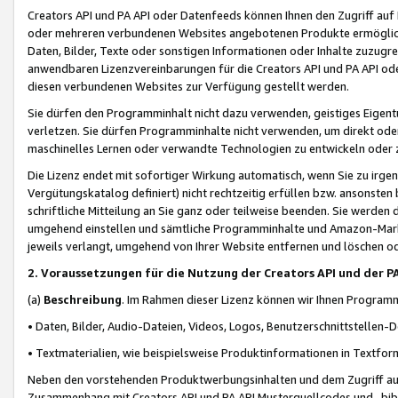
Creators API und PA API oder Datenfeeds können Ihnen den Zugriff auf D
oder mehreren verbundenen Websites angebotenen Produkte ermögliche
Daten, Bilder, Texte oder sonstigen Informationen oder Inhalte zuzugre
anwendbaren Lizenzvereinbarungen für die Creators API und PA API od
diesen verbundenen Websites zur Verfügung gestellt werden.
Sie dürfen den Programminhalt nicht dazu verwenden, geistiges Eigent
verletzen. Sie dürfen Programminhalte nicht verwenden, um direkt ode
maschinelles Lernen oder verwandte Technologien zu entwickeln oder zu
Die Lizenz endet mit sofortiger Wirkung automatisch, wenn Sie zu irg
Vergütungskatalog definiert) nicht rechtzeitig erfüllen bzw. ansonsten
schriftliche Mitteilung an Sie ganz oder teilweise beenden. Sie werden
umgehend einstellen und sämtliche Programminhalte und Amazon-Marke
jeweils verlangt, umgehend von Ihrer Website entfernen und löschen od
2. Voraussetzungen für die Nutzung der Creators API und der P
(a)
Beschreibung
. Im Rahmen dieser Lizenz können wir Ihnen Programmi
• Daten, Bilder, Audio-Dateien, Videos, Logos, Benutzerschnittstellen-
• Textmaterialien, wie beispielsweise Produktinformationen in Textfor
Neben den vorstehenden Produktwerbungsinhalten und dem Zugriff auf 
Zusammenhang mit Creators API und PA API Musterquellcodes und -bibli