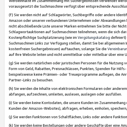
Werbeinhalte im Zusammenhang mit Suchergebnissen verwendet werden,
vorausgesetzt die Suchmaschine verfügt über entsprechende Ausschlu
(f) Sie werden nicht auf Schlagwörter, Suchbegriffe oder andere Ident
Amazon oder unseren verbundenen Unternehmen oder Abwandlungen bzw
nicht abschließende Liste unserer Marken entnehmen Sie bitte der Nich
Schlagwortauktionen auf Suchmaschinen teilnehmen, wenn die sich da
Kostenpflichtige Suchplatzierung (wie im
Vergütungskatalog
definiert
Suchmaschinen Links zur Verfügung stellen, damit Sie bei allgemeinen I
kostenfreien Suchergebnissen) auftauchen, solange Sie die
Vereinbaru
auf Ihre Website leiten und nicht unmittelbar oder mittelbar über eine
(g) Sie werden natürlichen oder juristischen Personen für die Nutzung 
Form von Geld, Rabatten, Preisnachlässen, Punkten, Spenden für Hilfs
beispielsweise keine Prämien- oder Treueprogramme auflegen, die Anrei
Partner-Links zu besuchen.
(h) Sie werden die Inhalte von elektronischen Formularen oder anderem M
abfangen, aufzeichnen, umleiten, auslesen, auslegen oder ausfüllen.
(i) Sie werden keine Kontodaten, die unsere Kunden im Zusammenhang 
Kunden der Amazon-Websites), abfragen, erheben, einholen, speichern,
(j) Sie werden Funktionen von Schaltflächen, Links oder andere Funkti
(k) Sie werden keine Bestellungen oder andere Geschäfte über eine Ama