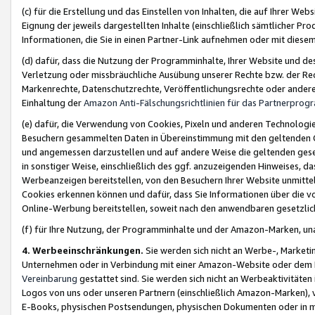
(c) für die Erstellung und das Einstellen von Inhalten, die auf Ihrer We
Eignung der jeweils dargestellten Inhalte (einschließlich sämtlicher 
Informationen, die Sie in einen Partner-Link aufnehmen oder mit diese
(d) dafür, dass die Nutzung der Programminhalte, Ihrer Website und des 
Verletzung oder missbräuchliche Ausübung unserer Rechte bzw. der Recht
Markenrechte, Datenschutzrechte, Veröffentlichungsrechte oder anderer
Einhaltung der
Amazon Anti-Fälschungsrichtlinien für das Partnerpro
(e) dafür, die Verwendung von Cookies, Pixeln und anderen Technologien
Besuchern gesammelten Daten in Übereinstimmung mit den geltenden Ge
und angemessen darzustellen und auf andere Weise die geltenden geset
in sonstiger Weise, einschließlich des ggf. anzuzeigenden Hinweises, d
Werbeanzeigen bereitstellen, von den Besuchern Ihrer Website unmitte
Cookies erkennen können und dafür, dass Sie Informationen über die v
Online-Werbung bereitstellen, soweit nach den anwendbaren gesetzlic
(f) für Ihre Nutzung, der Programminhalte und der Amazon-Marken, u
4. Werbeeinschränkungen.
Sie werden sich nicht an Werbe-, Market
Unternehmen oder in Verbindung mit einer Amazon-Website oder dem Pa
Vereinbarung
gestattet sind. Sie werden sich nicht an Werbeaktivitäten
Logos von uns oder unseren Partnern (einschließlich Amazon-Marken), 
E-Books, physischen Postsendungen, physischen Dokumenten oder in 