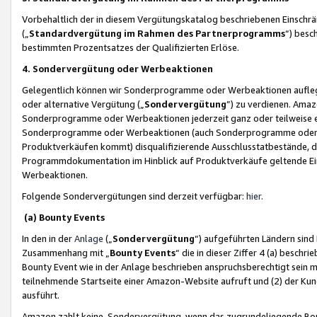
Vorbehaltlich der in diesem Vergütungskatalog beschriebenen Einschr
(„
Standardvergütung im Rahmen des Partnerprogramms
“) besc
bestimmten Prozentsatzes der Qualifizierten Erlöse.
4. Sondervergütung oder Werbeaktionen
Gelegentlich können wir Sonderprogramme oder Werbeaktionen auflegen,
oder alternative Vergütung („
Sondervergütung
”) zu verdienen. Amazo
Sonderprogramme oder Werbeaktionen jederzeit ganz oder teilweise einz
Sonderprogramme oder Werbeaktionen (auch Sonderprogramme oder We
Produktverkäufen kommt) disqualifizierende Ausschlusstatbestände, di
Programmdokumentation im Hinblick auf Produktverkäufe geltende E
Werbeaktionen.
Folgende Sondervergütungen sind derzeit verfügbar:
hier
.
(a) Bounty Events
In den in der
Anlage
(„
Sondervergütung
“) aufgeführten Ländern sind
Zusammenhang mit „
Bounty Events
“ die in dieser Ziffer 4 (a) besch
Bounty Event wie in der Anlage beschrieben anspruchsberechtigt sein mu
teilnehmende Startseite einer Amazon-Website aufruft und (2) der Kun
ausführt.
Amazon zahlt keine Sondervergütung, wenn das zugrundeliegende Boun