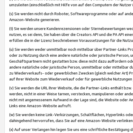
umzuleiten (einschließlich mit Hilfe von auf den Computern der Nutzer i
(s) Sie werden nicht durch Roboter, Softwareprogramme oder auf andere
Amazon-Website generieren.
(t) Sie werden unsere Kundenrezensionen oder Sternebewertungen wed
nutzen, es sei denn, Sie haben über die Creators API und die PA API e
erfüllen die in der Lizenz beschriebenen Voraussetzungen für die Nutzu
(u) Sie werden weder unmittelbar noch mittelbar über Partner-Links P
oder zu Nutzung durch eine andere natürliche oder juristische Person,
Geschäftspartnern nicht gestatten bzw. diese nicht dazu auffordern od
andere natürliche oder juristische Person, unmittelbar oder mittelbar
zu Wiederverkaufs- oder gewerblichen Zwecken (gleich welcher Art) 
auf Ihrer Website zum Wiederverkauf oder für gewerbliche Nutzungen 
(v) Sie werden die URL Ihrer Website, die die Partner-Links enthält b
werden, nicht in einer Weise tarnen, verstecken, manipulieren oder and
nicht mit angemessenem Aufwand in der Lage sind, die Website oder A
Links eine Amazon-Website aufruft.
(w) Sie werden keine Link-Verkürzungen, Schaltflächen, Hyperlinks ode
dahingehend hervorrufen, dass Sie auf eine Amazon-Website verlinken
(x) Auf unser Verlangen hin legen Sie uns eine schriftliche Bestätigung