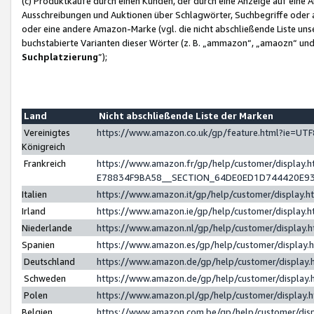
(c) Produktkäufe durch einen Kunden, der durch eine Anzeige auf eine 
Ausschreibungen und Auktionen über Schlagwörter, Suchbegriffe oder 
oder eine andere Amazon-Marke (vgl. die nicht abschließende Liste un
buchstabierte Varianten dieser Wörter (z. B. „ammazon“, „amaozn“ und „
Suchplatzierung
”);
Land
Nicht abschließende Liste der Marken
Vereinigtes
https://www.amazon.co.uk/gp/feature.html?ie=U
Königreich
Frankreich
https://www.amazon.fr/gp/help/customer/displa
E78834F9BA58__SECTION_64DE0ED1D744420E9
Italien
https://www.amazon.it/gp/help/customer/display
Irland
https://www.amazon.ie/gp/help/customer/displa
Niederlande
https://www.amazon.nl/gp/help/customer/display
Spanien
https://www.amazon.es/gp/help/customer/display
Deutschland
https://www.amazon.de/gp/help/customer/displa
Schweden
https://www.amazon.de/gp/help/customer/displa
Polen
https://www.amazon.pl/gp/help/customer/display
Belgien
https://www.amazon.com.be/gp/help/customer/d