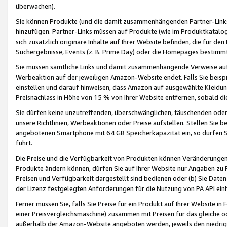
überwachen).
Sie können Produkte (und die damit zusammenhängenden Partner-Links)
hinzufügen. Partner-Links müssen auf Produkte (wie im Produktkatalog de
sich zusätzlich originäre Inhalte auf Ihrer Website befinden, die für 
Suchergebnisse, Events (z. B. Prime Day) oder die Homepages bestimmte
Sie müssen sämtliche Links und damit zusammenhängende Verweise auf z
Werbeaktion auf der jeweiligen Amazon-Website endet. Falls Sie beisp
einstellen und darauf hinweisen, dass Amazon auf ausgewählte Kleidun
Preisnachlass in Höhe von 15 % von Ihrer Website entfernen, sobald di
Sie dürfen keine unzutreffenden, überschwänglichen, täuschenden od
unsere Richtlinien, Werbeaktionen oder Preise aufstellen. Stellen Sie 
angebotenen Smartphone mit 64 GB Speicherkapazität ein, so dürfen S
führt.
Die Preise und die Verfügbarkeit von Produkten können Veränderungen 
Produkte ändern können, dürfen Sie auf Ihrer Website nur Angaben zu P
Preisen und Verfügbarkeit dargestellt sind bedienen oder (b) Sie Daten
der Lizenz festgelegten Anforderungen für die Nutzung von PA API einh
Ferner müssen Sie, falls Sie Preise für ein Produkt auf Ihrer Website in 
einer Preisvergleichsmaschine) zusammen mit Preisen für das gleiche o
außerhalb der Amazon-Website angeboten werden, jeweils den niedrigst