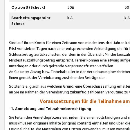
Option 3 (Scheck)
50£
50
Bearbeitungsgebühr
k.A.
k.A
Scheck
Sind auf Ihrem Konto für einen Zeitraum von mindestens drei Jahren kein
Frist von sieben Tagen nach einer entsprechenden Ankündigung die für
Schlussbetrag zurückzuhalten, der dem in der Übersicht Mindestausz
Mindestauszahlungsbetrag entspricht. Ferner können eine etwaig aufg
unterliegen oder durch geltende Verjährungsfristen verfallen.
An Sie unter Abzug bzw. Einbehalt aller in der Vereinbarung beschrieb
Ihnen gemäß der Vereinbarung zustehenden Beträge dar.
Sollten Sie, gleich aus welchem Grund, eine Überschusszahlung erhalte
an Sie im Rahmen der Vereinbarung zukünftig zahlbaren Vergütung zu 
Voraussetzungen für die Teilnahme a
1. Anmeldung und Teilnahmeberechtigung
Sie leiten den Anmeldeprozess ein, indem Sie einen vollständigen und 
muss/müssen originäre Inhalte (original content) enthalten und über d
Originalinhalte, die Materialien von Dritten verwenden, müssen wese