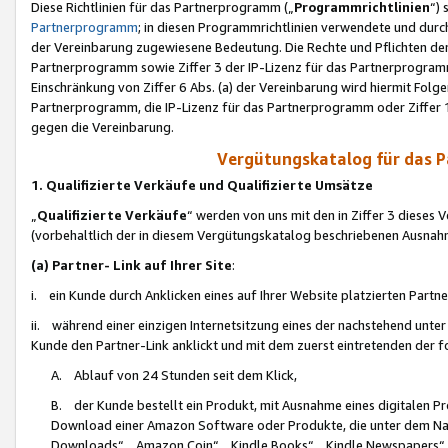
Diese Richtlinien für das Partnerprogramm („
Programmrichtlinien
“)
Partnerprogramm
; in diesen Programmrichtlinien verwendete und durch
der Vereinbarung zugewiesene Bedeutung. Die Rechte und Pflichten de
Partnerprogramm sowie Ziffer 3 der IP-Lizenz für das Partnerprogram
Einschränkung von Ziffer 6 Abs. (a) der Vereinbarung wird hiermit Fol
Partnerprogramm, die IP-Lizenz für das Partnerprogramm oder Ziffer 1
gegen die Vereinbarung.
Vergütungskatalog für das 
1. Qualifizierte Verkäufe und Qualifizierte Umsätze
„
Qualifizierte Verkäufe
“ werden von uns mit den in Ziffer 3 diese
(vorbehaltlich der in diesem Vergütungskatalog beschriebenen Ausnah
(a) Partner- Link auf Ihrer Site
:
i. ein Kunde durch Anklicken eines auf Ihrer Website platzierten Part
ii. während einer einzigen Internetsitzung eines der nachstehend unter (i)
Kunde den Partner-Link anklickt und mit dem zuerst eintretenden der f
A. Ablauf von 24 Stunden seit dem Klick,
B. der Kunde bestellt ein Produkt, mit Ausnahme eines digitalen P
Download einer Amazon Software oder Produkte, die unter dem N
Downloads“, „Amazon Coin“, „Kindle Books“, „Kindle Newspapers“, „