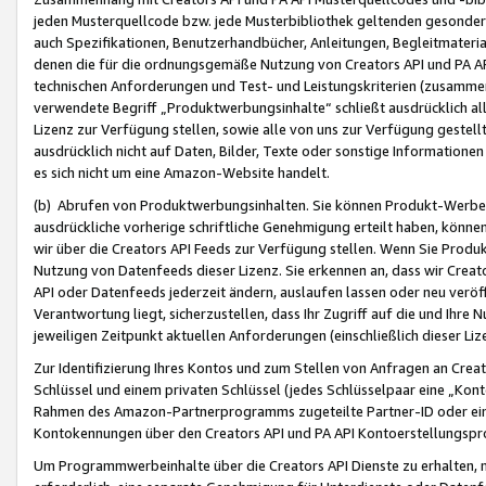
jeden Musterquellcode bzw. jede Musterbibliothek geltenden gesonder
auch Spezifikationen, Benutzerhandbücher, Anleitungen, Begleitmaterial
denen die für die ordnungsgemäße Nutzung von Creators API und PA A
technischen Anforderungen und Test- und Leistungskriterien (zusammen
verwendete Begriff „Produktwerbungsinhalte“ schließt ausdrücklich al
Lizenz zur Verfügung stellen, sowie alle von uns zur Verfügung gestel
ausdrücklich nicht auf Daten, Bilder, Texte oder sonstige Informatione
es sich nicht um eine Amazon-Website handelt.
(b) Abrufen von Produktwerbungsinhalten. Sie können Produkt-Werbein
ausdrückliche vorherige schriftliche Genehmigung erteilt haben, könn
wir über die Creators API Feeds zur Verfügung stellen. Wenn Sie Produk
Nutzung von Datenfeeds dieser Lizenz. Sie erkennen an, dass wir Creat
API oder Datenfeeds jederzeit ändern, auslaufen lassen oder neu veröffe
Verantwortung liegt, sicherzustellen, dass Ihr Zugriff auf die und Ihr
jeweiligen Zeitpunkt aktuellen Anforderungen (einschließlich dieser Liz
Zur Identifizierung Ihres Kontos und zum Stellen von Anfragen an Crea
Schlüssel und einem privaten Schlüssel (jedes Schlüsselpaar eine „Kon
Rahmen des Amazon-Partnerprogramms zugeteilte Partner-ID oder ein
Kontokennungen über den Creators API und PA API Kontoerstellungspro
Um Programmwerbeinhalte über die Creators API Dienste zu erhalten, m