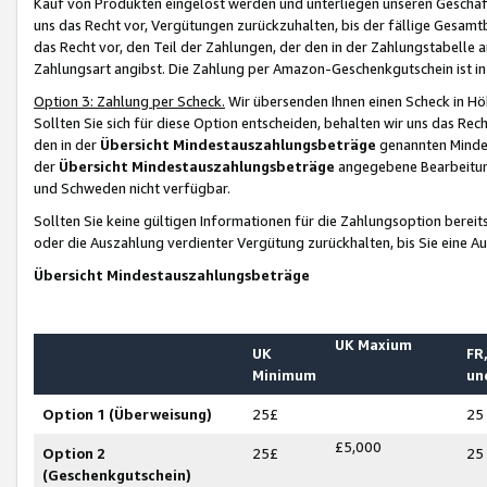
Kauf von Produkten eingelöst werden und unterliegen unseren Geschäf
uns das Recht vor, Vergütungen zurückzuhalten, bis der fällige Gesamt
das Recht vor, den Teil der Zahlungen, der den in der Zahlungstabelle 
Zahlungsart angibst. Die Zahlung per Amazon-Geschenkgutschein ist in
Option 3: Zahlung per Scheck.
Wir übersenden Ihnen einen Scheck in Höh
Sollten Sie sich für diese Option entscheiden, behalten wir uns das Rec
den in der
Übersicht Mindestauszahlungsbeträge
genannten Mindest
der
Übersicht Mindestauszahlungsbeträge
angegebene Bearbeitung
und Schweden nicht verfügbar.
Sollten Sie keine gültigen Informationen für die Zahlungsoption bereit
oder die Auszahlung verdienter Vergütung zurückhalten, bis Sie eine A
Übersicht Mindestauszahlungsbeträge
UK Maxium
UK
FR,
Minimum
un
Option 1 (Überweisung)
25£
25
£5,000
Option 2
25£
25
(Geschenkgutschein)