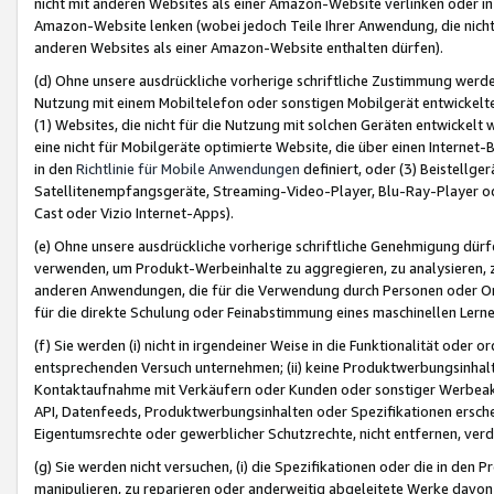
nicht mit anderen Websites als einer Amazon-Website verlinken oder i
Amazon-Website lenken (wobei jedoch Teile Ihrer Anwendung, die nich
anderen Websites als einer Amazon-Website enthalten dürfen).
(d) Ohne unsere ausdrückliche vorherige schriftliche Zustimmung werd
Nutzung mit einem Mobiltelefon oder sonstigen Mobilgerät entwickelt
(1) Websites, die nicht für die Nutzung mit solchen Geräten entwickelt
eine nicht für Mobilgeräte optimierte Website, die über einen Interne
in den
Richtlinie für Mobile Anwendungen
definiert, oder (3) Beistellge
Satellitenempfangsgeräte, Streaming-Video-Player, Blu-Ray-Player ode
Cast oder Vizio Internet-Apps).
(e) Ohne unsere ausdrückliche vorherige schriftliche Genehmigung dürfe
verwenden, um Produkt-Werbeinhalte zu aggregieren, zu analysieren, 
anderen Anwendungen, die für die Verwendung durch Personen oder Or
für die direkte Schulung oder Feinabstimmung eines maschinellen Lern
(f) Sie werden (i) nicht in irgendeiner Weise in die Funktionalität ode
entsprechenden Versuch unternehmen; (ii) keine Produktwerbungsinha
Kontaktaufnahme mit Verkäufern oder Kunden oder sonstiger Werbeaktiv
API, Datenfeeds, Produktwerbungsinhalten oder Spezifikationen erschei
Eigentumsrechte oder gewerblicher Schutzrechte, nicht entfernen, verd
(g) Sie werden nicht versuchen, (i) die Spezifikationen oder die in de
manipulieren, zu reparieren oder anderweitig abgeleitete Werke davon z