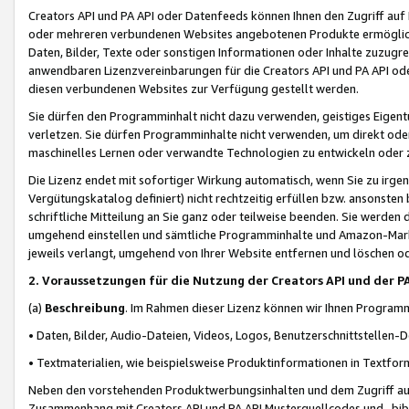
Creators API und PA API oder Datenfeeds können Ihnen den Zugriff auf D
oder mehreren verbundenen Websites angebotenen Produkte ermögliche
Daten, Bilder, Texte oder sonstigen Informationen oder Inhalte zuzugre
anwendbaren Lizenzvereinbarungen für die Creators API und PA API od
diesen verbundenen Websites zur Verfügung gestellt werden.
Sie dürfen den Programminhalt nicht dazu verwenden, geistiges Eigent
verletzen. Sie dürfen Programminhalte nicht verwenden, um direkt ode
maschinelles Lernen oder verwandte Technologien zu entwickeln oder zu
Die Lizenz endet mit sofortiger Wirkung automatisch, wenn Sie zu irg
Vergütungskatalog definiert) nicht rechtzeitig erfüllen bzw. ansonsten
schriftliche Mitteilung an Sie ganz oder teilweise beenden. Sie werden
umgehend einstellen und sämtliche Programminhalte und Amazon-Marke
jeweils verlangt, umgehend von Ihrer Website entfernen und löschen od
2. Voraussetzungen für die Nutzung der Creators API und der P
(a)
Beschreibung
. Im Rahmen dieser Lizenz können wir Ihnen Programmi
• Daten, Bilder, Audio-Dateien, Videos, Logos, Benutzerschnittstellen-
• Textmaterialien, wie beispielsweise Produktinformationen in Textfor
Neben den vorstehenden Produktwerbungsinhalten und dem Zugriff auf 
Zusammenhang mit Creators API und PA API Musterquellcodes und -bibli