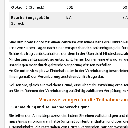
Option 3 (Scheck)
50£
50
Bearbeitungsgebühr
k.A.
k.A
Scheck
Sind auf Ihrem Konto für einen Zeitraum von mindestens drei Jahren kein
Frist von sieben Tagen nach einer entsprechenden Ankündigung die für
Schlussbetrag zurückzuhalten, der dem in der Übersicht Mindestausz
Mindestauszahlungsbetrag entspricht. Ferner können eine etwaig aufg
unterliegen oder durch geltende Verjährungsfristen verfallen.
An Sie unter Abzug bzw. Einbehalt aller in der Vereinbarung beschrieb
Ihnen gemäß der Vereinbarung zustehenden Beträge dar.
Sollten Sie, gleich aus welchem Grund, eine Überschusszahlung erhalte
an Sie im Rahmen der Vereinbarung zukünftig zahlbaren Vergütung zu 
Voraussetzungen für die Teilnahme a
1. Anmeldung und Teilnahmeberechtigung
Sie leiten den Anmeldeprozess ein, indem Sie einen vollständigen und 
muss/müssen originäre Inhalte (original content) enthalten und über d
Originalinhalte, die Materialien von Dritten verwenden, müssen wese