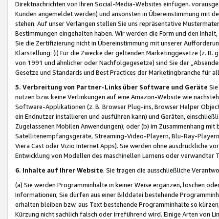
Direktnachrichten von Ihren Social-Media-Websites einfügen. vorausg
Kunden angemeldet werden) und ansonsten in Übereinstimmung mit der
stehen. Auf unser Verlangen stellen Sie uns repräsentative Mustermater
Bestimmungen eingehalten haben. Wir werden die Form und den Inhalt, di
Sie die Zertifizierung nicht in Übereinstimmung mit unserer Aufforderu
Klarstellung: (i) Für die Zwecke der geltenden Marketinggesetze (z. 
von 1991 und ähnlicher oder Nachfolgegesetze) sind Sie der „Absender“ j
Gesetze und Standards und Best Practices der Marketingbranche für 
5. Verbreitung von Partner-Links über Software und Geräte
Sie
nutzen bzw. keine Verlinkungen auf eine Amazon-Website wie nachsteh
Software-Applikationen (z. B. Browser Plug-ins, Browser Helper Objec
ein Endnutzer installieren und ausführen kann) und Geräten, einschlie
Zugelassenen Mobilen Anwendungen); oder (b) im Zusammenhang mit bzw.
Satellitenempfangsgeräte, Streaming-Video-Playern, Blu-Ray-Playern 
Viera Cast oder Vizio Internet Apps). Sie werden ohne ausdrückliche v
Entwicklung von Modellen des maschinellen Lernens oder verwandter 
6. Inhalte auf Ihrer Website
. Sie tragen die ausschließliche Verantwo
(a) Sie werden Programminhalte in keiner Weise ergänzen, löschen oder
Informationen; Sie dürfen aus einer Bilddatei bestehende Programminhal
erhalten bleiben bzw. aus Text bestehende Programminhalte so kürzen, 
Kürzung nicht sachlich falsch oder irreführend wird. Einige Arten von L