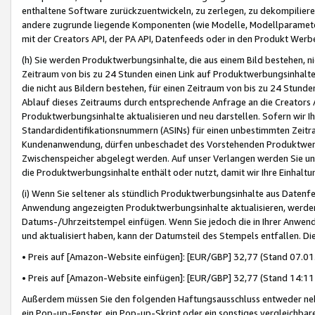
enthaltene Software zurückzuentwickeln, zu zerlegen, zu dekompilier
andere zugrunde liegende Komponenten (wie Modelle, Modellparameter
mit der Creators API, der PA API, Datenfeeds oder in den Produkt Werb
(h) Sie werden Produktwerbungsinhalte, die aus einem Bild bestehen, ni
Zeitraum von bis zu 24 Stunden einen Link auf Produktwerbungsinhalte
die nicht aus Bildern bestehen, für einen Zeitraum von bis zu 24 Stund
Ablauf dieses Zeitraums durch entsprechende Anfrage an die Creators 
Produktwerbungsinhalte aktualisieren und neu darstellen. Sofern wir Ih
Standardidentifikationsnummern (ASINs) für einen unbestimmten Zeitra
Kundenanwendung, dürfen unbeschadet des Vorstehenden Produktwerbu
Zwischenspeicher abgelegt werden. Auf unser Verlangen werden Sie un
die Produktwerbungsinhalte enthält oder nutzt, damit wir Ihre Einhalt
(i) Wenn Sie seltener als stündlich Produktwerbungsinhalte aus Datenfe
Anwendung angezeigten Produktwerbungsinhalte aktualisieren, werden 
Datums-/Uhrzeitstempel einfügen. Wenn Sie jedoch die in Ihrer Anwe
und aktualisiert haben, kann der Datumsteil des Stempels entfallen. Dies
• Preis auf [Amazon-Website einfügen]: [EUR/GBP] 32,77 (Stand 07.01.
• Preis auf [Amazon-Website einfügen]: [EUR/GBP] 32,77 (Stand 14:11 
Außerdem müssen Sie den folgenden Haftungsausschluss entweder neb
ein Pop-up-Fenster, ein Pop-up-Skript oder ein sonstiges vergleichba