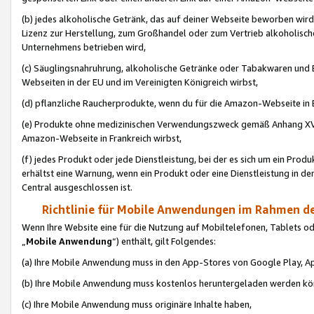
(b) jedes alkoholische Getränk, das auf deiner Webseite beworben wird
Lizenz zur Herstellung, zum Großhandel oder zum Vertrieb alkoholisch
Unternehmens betrieben wird,
(c) Säuglingsnahruhrung, alkoholische Getränke oder Tabakwaren und E
Webseiten in der EU und im Vereinigten Königreich wirbst,
(d) pflanzliche Raucherprodukte, wenn du für die Amazon-Webseite in B
(e) Produkte ohne medizinischen Verwendungszweck gemäß Anhang XVI 
Amazon-Webseite in Frankreich wirbst,
(f) jedes Produkt oder jede Dienstleistung, bei der es sich um ein Prod
erhältst eine Warnung, wenn ein Produkt oder eine Dienstleistung in de
Central ausgeschlossen ist.
Richtlinie für Mobile Anwendungen im Rahmen de
Wenn Ihre Website eine für die Nutzung auf Mobiltelefonen, Tablets 
„
Mobile Anwendung
“) enthält, gilt Folgendes:
(a) Ihre Mobile Anwendung muss in den App-Stores von Google Play, A
(b) Ihre Mobile Anwendung muss kostenlos heruntergeladen werden könn
(c) Ihre Mobile Anwendung muss originäre Inhalte haben,