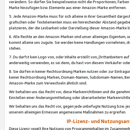
verändern. So dürfen Sie beispielsweise nicht die Proportionen, Farb
Marke hinzufügen bzw. Elemente aus einer Amazon-Marke entfernen.
5. Jede Amazon-Marke muss für sich alleine in ihrer Gesamtheit darge
grafischen oder Textelementen muss ein hinreichender Abstand gegebe
platzieren, der die Lesbarkeit oder Darstellung dieser Amazon-Marke b
6. Alle Rechte an den Amazon-Marken sind unser alleiniges Eigentum, 
kommt alleine uns zugute. Sie werden keine Handlungen vornehmen, 
stehen.
7. Du darfst kein Logo von, oder Inhalte erstellt von,
Drittanbietern au
anderweitig verwenden, es sei denn, du hast von diesem Verkäufer oder
8. Sie dürfen in keiner Rechtsordnung Marken nutzen oder zur Eintragu
keiner Rechtsordnung Marken, Domain-Namen, Subdomain-Namen, Benu
Amazon-Marke zum Verwechseln ähnlich sind.
Wir behalten uns das Recht vor, diese Markenrichtlinien und die gene
Einstellen einer Änderungsmitteilung oder überarbeiteter Markenricht
Wir behalten uns das Recht vor, gegen jede unbefugte Nutzung bzw. jede 
unserem alleinigen Ermessen angemessene Maßnahmen zu ergreifen.
IP-Lizenz- und Nutzungsan
Diese Lizenz regelt Ihre Nutzung von Programminhalten im Zusammen