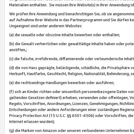
Materialien enthalten. Sie müssen Ihre Website(s) in Ihrer Anwendung ide
Wir prüfen Ihre Anwendung und benachrichtigen Sie, ob sie angenommen
auf Aufnahme Ihrer Website in das Partnerprogramm und Sie dürfen kei
Ungeeignet sind unter anderem Websites:
(a) die sexuelle oder obszöne Inhalte bewerben oder enthalten;
(b) die Gewalt verherrlichen oder gewalttätige Inhalte haben oder pot
anstiften,;
(c) die falsche, irreführende, diffamierende oder verleumderische Inha
(d) die von Hass geprägte, belästigende, schädliche, die Privatsphäre v
Herkunft, Hautfarbe, Geschlecht, Religion, Nationalität, Behinderung, 
(e) die rechtswidrige Handlungen bewerben oder ausführen;
(f) sich an Kinder richten oder wissentlich personenbezogene Daten vo
geltenden Gesetzen definiert) erheben, verwenden oder offenlegen, Vo
Regeln, Vorschriften, Anordnungen, Lizenzen, Genehmigungen, Richtlini
Entscheidungen oder andere Anforderungen einer zuständigen Regierung
Privacy Protection Act (15 U.S.C. §§ 6501-6506) oder Vorschriften, di
Internet erlassen wurden);
(g) die Marken von Amazon oder unseren verbundenen Unternehmen b