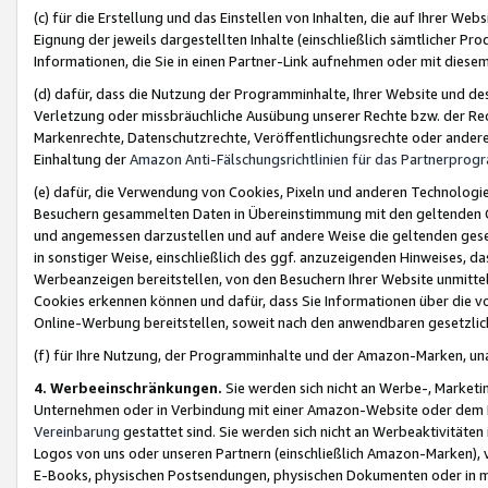
(c) für die Erstellung und das Einstellen von Inhalten, die auf Ihrer We
Eignung der jeweils dargestellten Inhalte (einschließlich sämtlicher 
Informationen, die Sie in einen Partner-Link aufnehmen oder mit diese
(d) dafür, dass die Nutzung der Programminhalte, Ihrer Website und des 
Verletzung oder missbräuchliche Ausübung unserer Rechte bzw. der Recht
Markenrechte, Datenschutzrechte, Veröffentlichungsrechte oder anderer
Einhaltung der
Amazon Anti-Fälschungsrichtlinien für das Partnerpro
(e) dafür, die Verwendung von Cookies, Pixeln und anderen Technologien
Besuchern gesammelten Daten in Übereinstimmung mit den geltenden Ge
und angemessen darzustellen und auf andere Weise die geltenden geset
in sonstiger Weise, einschließlich des ggf. anzuzeigenden Hinweises, d
Werbeanzeigen bereitstellen, von den Besuchern Ihrer Website unmitte
Cookies erkennen können und dafür, dass Sie Informationen über die v
Online-Werbung bereitstellen, soweit nach den anwendbaren gesetzlic
(f) für Ihre Nutzung, der Programminhalte und der Amazon-Marken, u
4. Werbeeinschränkungen.
Sie werden sich nicht an Werbe-, Market
Unternehmen oder in Verbindung mit einer Amazon-Website oder dem Pa
Vereinbarung
gestattet sind. Sie werden sich nicht an Werbeaktivitäten
Logos von uns oder unseren Partnern (einschließlich Amazon-Marken), 
E-Books, physischen Postsendungen, physischen Dokumenten oder in 