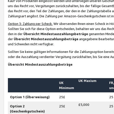
Kauf von Produkten eingelöst werden und unterliegen unseren Geschäf
uns das Recht vor, Vergütungen zurückzuhalten, bis der fällige Gesamt
das Recht vor, den Teil der Zahlungen, der den in der Zahlungstabelle 
Zahlungsart angibst. Die Zahlung per Amazon-Geschenkgutschein ist in
Option 3: Zahlung per Scheck.
Wir übersenden Ihnen einen Scheck in Höh
Sollten Sie sich für diese Option entscheiden, behalten wir uns das Rec
den in der
Übersicht Mindestauszahlungsbeträge
genannten Mindest
der
Übersicht Mindestauszahlungsbeträge
angegebene Bearbeitung
und Schweden nicht verfügbar.
Sollten Sie keine gültigen Informationen für die Zahlungsoption bereit
oder die Auszahlung verdienter Vergütung zurückhalten, bis Sie eine A
Übersicht Mindestauszahlungsbeträge
UK Maxium
UK
FR,
Minimum
un
Option 1 (Überweisung)
25£
25
£5,000
Option 2
25£
25
(Geschenkgutschein)