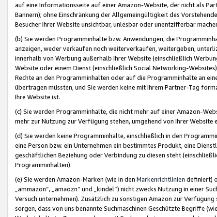
auf eine Informationsseite auf einer Amazon-Website, der nicht als Part
Bannern); ohne Einschränkung der Allgemeingültigkeit des Vorstehende
Besucher Ihrer Website unsichtbar, unlesbar oder unentzifferbar mache
(b) Sie werden Programminhalte bzw. Anwendungen, die Programminhalt
anzeigen, weder verkaufen noch weiterverkaufen, weitergeben, unterli
innerhalb von Werbung außerhalb Ihrer Website (einschließlich Werbun
Website oder einem Dienst (einschließlich Social Networking-Website
Rechte an den Programminhalten oder auf die Programminhalte an eine a
übertragen müssten, und Sie werden keine mit Ihrem Partner-Tag formati
Ihre Website ist.
(c) Sie werden Programminhalte, die nicht mehr auf einer Amazon-Websit
mehr zur Nutzung zur Verfügung stehen, umgehend von Ihrer Website e
(d) Sie werden keine Programminhalte, einschließlich in den Programmin
eine Person bzw. ein Unternehmen ein bestimmtes Produkt, eine Dienstle
geschäftlichen Beziehung oder Verbindung zu diesen steht (einschließli
Programminhalten).
(e) Sie werden Amazon-Marken (wie in den
Markenrichtlinien
definiert) 
„ammazon“, „amaozn“ und „kindel“) nicht zwecks Nutzung in einer Suc
Versuch unternehmen). Zusätzlich zu sonstigen Amazon zur Verfügung 
sorgen, dass von uns benannte Suchmaschinen Geschützte Begriffe (wie 