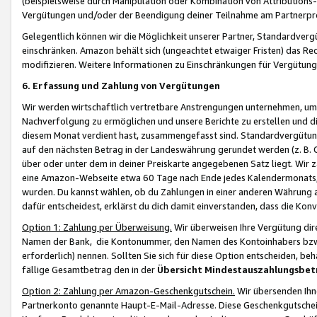
(beispielsweise durch Manipulation oder Kombination von Attributions-
Vergütungen und/oder der Beendigung deiner Teilnahme am Partnerp
Gelegentlich können wir die Möglichkeit unserer Partner, Standardv
einschränken. Amazon behält sich (ungeachtet etwaiger Fristen) das Re
modifizieren. Weitere Informationen zu Einschränkungen für Vergütung
6. Erfassung und Zahlung von Vergütungen
Wir werden wirtschaftlich vertretbare Anstrengungen unternehmen, um 
Nachverfolgung zu ermöglichen und unsere Berichte zu erstellen und di
diesem Monat verdient hast, zusammengefasst sind. Standardvergütung
auf den nächsten Betrag in der Landeswährung gerundet werden (z. B. C
über oder unter dem in deiner Preiskarte angegebenen Satz liegt. Wir
eine Amazon-Webseite etwa 60 Tage nach Ende jedes Kalendermonats, i
wurden. Du kannst wählen, ob du Zahlungen in einer anderen Währung
dafür entscheidest, erklärst du dich damit einverstanden, dass die K
Option 1: Zahlung per Überweisung.
Wir überweisen Ihre Vergütung dir
Namen der Bank, die Kontonummer, den Namen des Kontoinhabers bzw. a
erforderlich) nennen. Sollten Sie sich für diese Option entscheiden, be
fällige Gesamtbetrag den in der
Übersicht Mindestauszahlungsbet
Option 2: Zahlung per Amazon-Geschenkgutschein.
Wir übersenden Ihne
Partnerkonto genannte Haupt-E-Mail-Adresse. Diese Geschenkgutschei