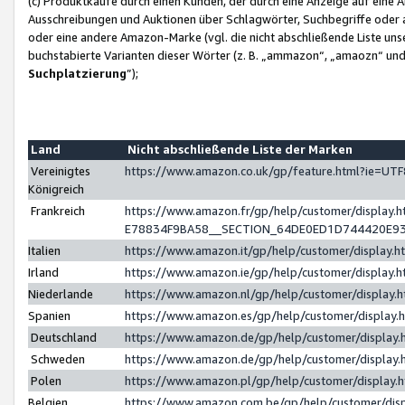
(c) Produktkäufe durch einen Kunden, der durch eine Anzeige auf eine 
Ausschreibungen und Auktionen über Schlagwörter, Suchbegriffe oder 
oder eine andere Amazon-Marke (vgl. die nicht abschließende Liste un
buchstabierte Varianten dieser Wörter (z. B. „ammazon“, „amaozn“ und „
Suchplatzierung
”);
Land
Nicht abschließende Liste der Marken
Vereinigtes
https://www.amazon.co.uk/gp/feature.html?ie=U
Königreich
Frankreich
https://www.amazon.fr/gp/help/customer/displa
E78834F9BA58__SECTION_64DE0ED1D744420E9
Italien
https://www.amazon.it/gp/help/customer/display
Irland
https://www.amazon.ie/gp/help/customer/displa
Niederlande
https://www.amazon.nl/gp/help/customer/display
Spanien
https://www.amazon.es/gp/help/customer/display
Deutschland
https://www.amazon.de/gp/help/customer/displa
Schweden
https://www.amazon.de/gp/help/customer/displa
Polen
https://www.amazon.pl/gp/help/customer/display
Belgien
https://www.amazon.com.be/gp/help/customer/d