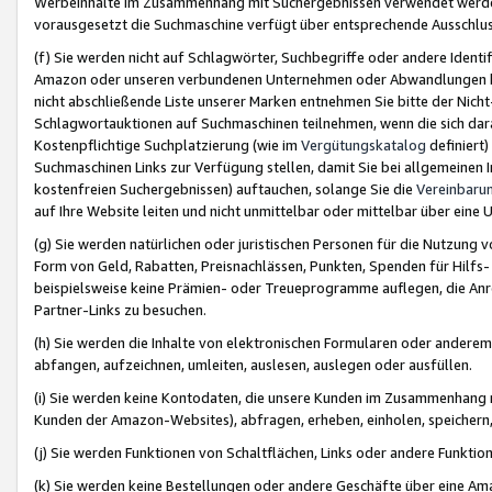
Werbeinhalte im Zusammenhang mit Suchergebnissen verwendet werden,
vorausgesetzt die Suchmaschine verfügt über entsprechende Ausschlu
(f) Sie werden nicht auf Schlagwörter, Suchbegriffe oder andere Ident
Amazon oder unseren verbundenen Unternehmen oder Abwandlungen bzw
nicht abschließende Liste unserer Marken entnehmen Sie bitte der Nich
Schlagwortauktionen auf Suchmaschinen teilnehmen, wenn die sich da
Kostenpflichtige Suchplatzierung (wie im
Vergütungskatalog
definiert
Suchmaschinen Links zur Verfügung stellen, damit Sie bei allgemeinen I
kostenfreien Suchergebnissen) auftauchen, solange Sie die
Vereinbaru
auf Ihre Website leiten und nicht unmittelbar oder mittelbar über eine
(g) Sie werden natürlichen oder juristischen Personen für die Nutzung 
Form von Geld, Rabatten, Preisnachlässen, Punkten, Spenden für Hilfs
beispielsweise keine Prämien- oder Treueprogramme auflegen, die Anrei
Partner-Links zu besuchen.
(h) Sie werden die Inhalte von elektronischen Formularen oder anderem M
abfangen, aufzeichnen, umleiten, auslesen, auslegen oder ausfüllen.
(i) Sie werden keine Kontodaten, die unsere Kunden im Zusammenhang 
Kunden der Amazon-Websites), abfragen, erheben, einholen, speichern,
(j) Sie werden Funktionen von Schaltflächen, Links oder andere Funkti
(k) Sie werden keine Bestellungen oder andere Geschäfte über eine Ama