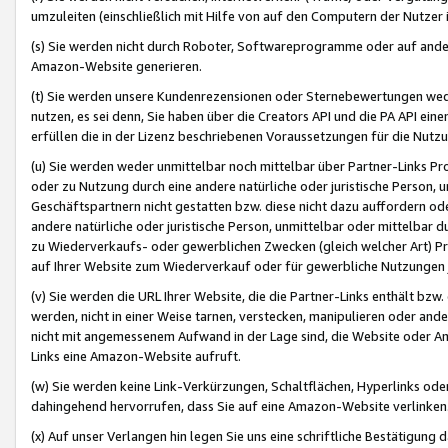
umzuleiten (einschließlich mit Hilfe von auf den Computern der Nutzer i
(s) Sie werden nicht durch Roboter, Softwareprogramme oder auf andere
Amazon-Website generieren.
(t) Sie werden unsere Kundenrezensionen oder Sternebewertungen wed
nutzen, es sei denn, Sie haben über die Creators API und die PA API e
erfüllen die in der Lizenz beschriebenen Voraussetzungen für die Nutzu
(u) Sie werden weder unmittelbar noch mittelbar über Partner-Links P
oder zu Nutzung durch eine andere natürliche oder juristische Person,
Geschäftspartnern nicht gestatten bzw. diese nicht dazu auffordern od
andere natürliche oder juristische Person, unmittelbar oder mittelbar
zu Wiederverkaufs- oder gewerblichen Zwecken (gleich welcher Art) 
auf Ihrer Website zum Wiederverkauf oder für gewerbliche Nutzungen 
(v) Sie werden die URL Ihrer Website, die die Partner-Links enthält b
werden, nicht in einer Weise tarnen, verstecken, manipulieren oder and
nicht mit angemessenem Aufwand in der Lage sind, die Website oder A
Links eine Amazon-Website aufruft.
(w) Sie werden keine Link-Verkürzungen, Schaltflächen, Hyperlinks ode
dahingehend hervorrufen, dass Sie auf eine Amazon-Website verlinken
(x) Auf unser Verlangen hin legen Sie uns eine schriftliche Bestätigung