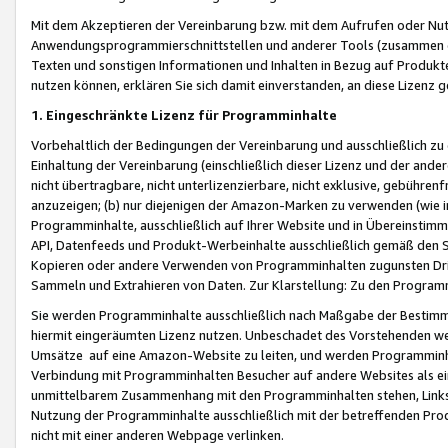
Mit dem Akzeptieren der Vereinbarung bzw. mit dem Aufrufen oder Nutz
Anwendungsprogrammierschnittstellen und anderer Tools (zusammen die
Texten und sonstigen Informationen und Inhalten in Bezug auf Produkte
nutzen können, erklären Sie sich damit einverstanden, an diese Lizenz 
1. Eingeschränkte Lizenz für Programminhalte
Vorbehaltlich der Bedingungen der Vereinbarung und ausschließlich z
Einhaltung der Vereinbarung (einschließlich dieser Lizenz und der ande
nicht übertragbare, nicht unterlizenzierbare, nicht exklusive, gebühren
anzuzeigen; (b) nur diejenigen der Amazon-Marken zu verwenden (wie in 
Programminhalte, ausschließlich auf Ihrer Website und in Übereinstimmu
API, Datenfeeds und Produkt-Werbeinhalte ausschließlich gemäß den Spe
Kopieren oder andere Verwenden von Programminhalten zugunsten Dri
Sammeln und Extrahieren von Daten. Zur Klarstellung: Zu den Program
Sie werden Programminhalte ausschließlich nach Maßgabe der Besti
hiermit eingeräumten Lizenz nutzen. Unbeschadet des Vorstehenden we
Umsätze auf eine Amazon-Website zu leiten, und werden Programminhal
Verbindung mit Programminhalten Besucher auf andere Websites als ein
unmittelbarem Zusammenhang mit den Programminhalten stehen, Links z
Nutzung der Programminhalte ausschließlich mit der betreffenden Pr
nicht mit einer anderen Webpage verlinken.