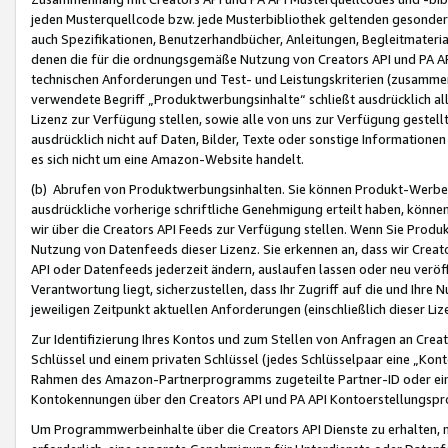
jeden Musterquellcode bzw. jede Musterbibliothek geltenden gesonder
auch Spezifikationen, Benutzerhandbücher, Anleitungen, Begleitmaterial
denen die für die ordnungsgemäße Nutzung von Creators API und PA A
technischen Anforderungen und Test- und Leistungskriterien (zusammen
verwendete Begriff „Produktwerbungsinhalte“ schließt ausdrücklich al
Lizenz zur Verfügung stellen, sowie alle von uns zur Verfügung gestel
ausdrücklich nicht auf Daten, Bilder, Texte oder sonstige Informatione
es sich nicht um eine Amazon-Website handelt.
(b) Abrufen von Produktwerbungsinhalten. Sie können Produkt-Werbein
ausdrückliche vorherige schriftliche Genehmigung erteilt haben, könn
wir über die Creators API Feeds zur Verfügung stellen. Wenn Sie Produk
Nutzung von Datenfeeds dieser Lizenz. Sie erkennen an, dass wir Creat
API oder Datenfeeds jederzeit ändern, auslaufen lassen oder neu veröffe
Verantwortung liegt, sicherzustellen, dass Ihr Zugriff auf die und Ihr
jeweiligen Zeitpunkt aktuellen Anforderungen (einschließlich dieser Liz
Zur Identifizierung Ihres Kontos und zum Stellen von Anfragen an Crea
Schlüssel und einem privaten Schlüssel (jedes Schlüsselpaar eine „Kon
Rahmen des Amazon-Partnerprogramms zugeteilte Partner-ID oder ein
Kontokennungen über den Creators API und PA API Kontoerstellungspro
Um Programmwerbeinhalte über die Creators API Dienste zu erhalten, m