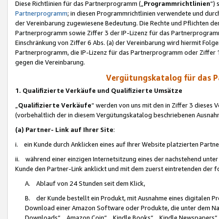
Diese Richtlinien für das Partnerprogramm („
Programmrichtlinien
“)
Partnerprogramm
; in diesen Programmrichtlinien verwendete und durch
der Vereinbarung zugewiesene Bedeutung. Die Rechte und Pflichten de
Partnerprogramm sowie Ziffer 3 der IP-Lizenz für das Partnerprogram
Einschränkung von Ziffer 6 Abs. (a) der Vereinbarung wird hiermit Fol
Partnerprogramm, die IP-Lizenz für das Partnerprogramm oder Ziffer 1
gegen die Vereinbarung.
Vergütungskatalog für das 
1. Qualifizierte Verkäufe und Qualifizierte Umsätze
„
Qualifizierte Verkäufe
“ werden von uns mit den in Ziffer 3 diese
(vorbehaltlich der in diesem Vergütungskatalog beschriebenen Ausnah
(a) Partner- Link auf Ihrer Site
:
i. ein Kunde durch Anklicken eines auf Ihrer Website platzierten Part
ii. während einer einzigen Internetsitzung eines der nachstehend unter (i)
Kunde den Partner-Link anklickt und mit dem zuerst eintretenden der f
A. Ablauf von 24 Stunden seit dem Klick,
B. der Kunde bestellt ein Produkt, mit Ausnahme eines digitalen P
Download einer Amazon Software oder Produkte, die unter dem N
Downloads“, „Amazon Coin“, „Kindle Books“, „Kindle Newspapers“, „