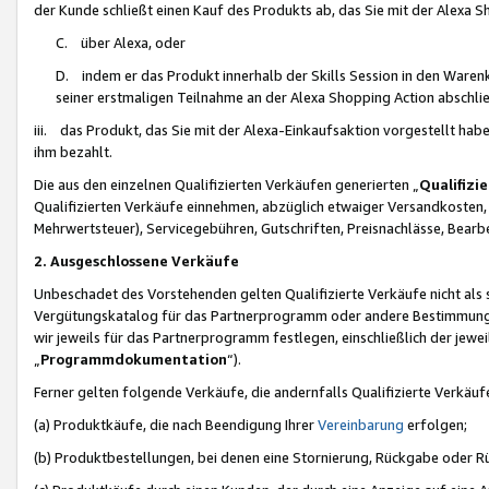
der Kunde schließt einen Kauf des Produkts ab, das Sie mit der Alexa 
C. über Alexa, oder
D. indem er das Produkt innerhalb der Skills Session in den Waren
seiner erstmaligen Teilnahme an der Alexa Shopping Action abschlie
iii. das Produkt, das Sie mit der Alexa-Einkaufsaktion vorgestellt ha
ihm bezahlt.
Die aus den einzelnen Qualifizierten Verkäufen generierten „
Qualifizi
Qualifizierten Verkäufe einnehmen, abzüglich etwaiger Versandkosten
Mehrwertsteuer), Servicegebühren, Gutschriften, Preisnachlässe, Bear
2. Ausgeschlossene Verkäufe
Unbeschadet des Vorstehenden gelten Qualifizierte Verkäufe nicht als
Vergütungskatalog für das Partnerprogramm oder andere Bestimmungen,
wir jeweils für das Partnerprogramm festlegen, einschließlich der jewe
„
Programmdokumentation
“).
Ferner gelten folgende Verkäufe, die andernfalls Qualifizierte Verkä
(a) Produktkäufe, die nach Beendigung Ihrer
Vereinbarung
erfolgen;
(b) Produktbestellungen, bei denen eine Stornierung, Rückgabe oder R