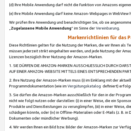
(d) Ihre Mobile Anwendung darf nicht die Funktion von Amazons eige
(e) Ihre Mobile Anwendung darf keine Amazon-Webpages in WebView 
Wir prüfen Ihre Anwendung und benachrichtigen Sie, ob sie angenomm
„
Zugelassene Mobile Anwendung
“ im Sinne der
Vereinbarung
.
Markenrichtlinien für das 
Diese Richtlinien gelten für die Nutzung der Marken, die wir Ihnen als 
müssen jederzeit strikt eingehalten werden, und jede Nutzung der Ama
Lizenzen bezüglich Ihrer Nutzung der Amazon-Marken.
1. SIE DÜRFEN DIE AMAZON-MARKEN AUSSCHLIESSLICH DURCH DARS
AUF EINER AMAZON-WEBSITE MITTELS EINES ENTSPRECHENDEN PART
2. Ihre Nutzung der Amazon-Marken muss (i) im Einklang mit der aktuells
Programmdokumentation (wie im
Vergütungskatalog
definiert) erfolg
3. Sie dürfen die Amazon-Marken ausschließlich für den in der Progr
nicht wie folgt nutzen oder darstellen: (i) in einer Weise, die ein Spo
Produkte und Dienstleistungen zu verunglimpfen, (iii) in einer Weise
schädigen könnte, oder (iv) in Offline-Materialien oder E-Mails (z. B.
Dokumenten oder mündlicher Werbung).
4. Wir werden Ihnen ein Bild bzw. Bilder der Amazon-Marken zur Verfüg