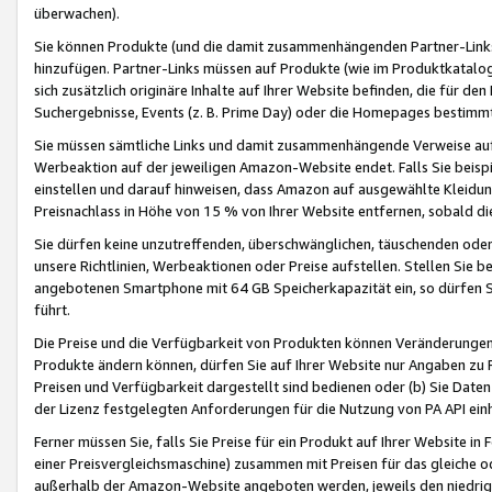
überwachen).
Sie können Produkte (und die damit zusammenhängenden Partner-Links)
hinzufügen. Partner-Links müssen auf Produkte (wie im Produktkatalog de
sich zusätzlich originäre Inhalte auf Ihrer Website befinden, die für 
Suchergebnisse, Events (z. B. Prime Day) oder die Homepages bestimmte
Sie müssen sämtliche Links und damit zusammenhängende Verweise auf z
Werbeaktion auf der jeweiligen Amazon-Website endet. Falls Sie beisp
einstellen und darauf hinweisen, dass Amazon auf ausgewählte Kleidun
Preisnachlass in Höhe von 15 % von Ihrer Website entfernen, sobald di
Sie dürfen keine unzutreffenden, überschwänglichen, täuschenden od
unsere Richtlinien, Werbeaktionen oder Preise aufstellen. Stellen Sie 
angebotenen Smartphone mit 64 GB Speicherkapazität ein, so dürfen S
führt.
Die Preise und die Verfügbarkeit von Produkten können Veränderungen 
Produkte ändern können, dürfen Sie auf Ihrer Website nur Angaben zu P
Preisen und Verfügbarkeit dargestellt sind bedienen oder (b) Sie Daten
der Lizenz festgelegten Anforderungen für die Nutzung von PA API einh
Ferner müssen Sie, falls Sie Preise für ein Produkt auf Ihrer Website in 
einer Preisvergleichsmaschine) zusammen mit Preisen für das gleiche o
außerhalb der Amazon-Website angeboten werden, jeweils den niedrigst