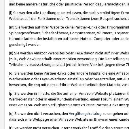
und keine andere natürliche oder juristische Person dazu ermächtigen, a
(l) Sie werden alle Handlungen unterlassen, die nach vernünftigem Erme
Website, auf der Funktionen oder Transaktionen (zum Beispiel suchen, s
(m) Sie werden auf Ihrer Website keine Partner-Links oder Programmin
Spionagesoftware, Schadsoftware, Computerviren, Würmern, Trojaner
Herunterladen oder Installieren auf einem Nutzer-Computer oder ande
genehmigt wurden.
(n) Sie werden Amazon-Websites oder Teile davon nicht auf Ihrer Websi
(z. B., WebView) innerhalb einer Mobilen Anwendung. Die Darstellung ein
Teilnahmevoraussetzungen stellt jedoch keinen Verstoß gegen diese Zif
(o) Sie werden keine Partner-Links oder andere Inhalte, die eine Am
Werbeseiten oder Layer-Werbung einstellen oder bereitstellen, mit Au
bewerben, die eng mit dem auf Ihrer Website befindlichen Material z
(p) Sie werden in Inhalte, die Sie auf einer Amazon-Website platzier
Werbediensten oder in einer Kundenbewertung, einem Forum, einem Wun
einer Amazon-Website verfügbaren Kontext) keine Partner-Links integr
(q) Sie werden nicht versuchen, den
Vergütungskatalog
zu umgehen oder
dass sich eine Webpage einer Amazon-Website im Browser eines Kunden 
(r) Sie werden nicht versuchen, Internetverkehr (Traffic) oder Vergü