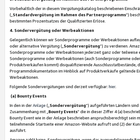
Vorbehaltlich der in diesem Vergütungskatalog beschriebenen Einschr
(„
Standardvergütung im Rahmen des Partnerprogramms
“) besc
bestimmten Prozentsatzes der Qualifizierten Erlöse.
4. Sondervergütung oder Werbeaktionen
Gelegentlich können wir Sonderprogramme oder Werbeaktionen auflegen,
oder alternative Vergütung („
Sondervergütung
”) zu verdienen. Amazo
Sonderprogramme oder Werbeaktionen jederzeit ganz oder teilweise einz
Sonderprogramme oder Werbeaktionen (auch Sonderprogramme oder We
Produktverkäufen kommt) disqualifizierende Ausschlusstatbestände, di
Programmdokumentation im Hinblick auf Produktverkäufe geltende E
Werbeaktionen.
Folgende Sondervergütungen sind derzeit verfügbar:
hier
.
(a) Bounty Events
In den in der
Anlage
(„
Sondervergütung
“) aufgeführten Ländern sind
Zusammenhang mit „
Bounty Events
“ die in dieser Ziffer 4 (a) besch
Bounty Event wie in der Anlage beschrieben anspruchsberechtigt sein mu
teilnehmende Startseite einer Amazon-Website aufruft und (2) der Kun
ausführt.
Amazon zahlt keine Sondervergütung, wenn das zugrundeliegende Boun