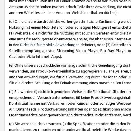
nicht mit anderen Websites als einer Amazon-Website verlinken oder i
Amazon-Website lenken (wobei jedoch Teile Ihrer Anwendung, die nich
anderen Websites als einer Amazon-Website enthalten dürfen).
(d) Ohne unsere ausdrückliche vorherige schriftliche Zustimmung werd
Nutzung mit einem Mobiltelefon oder sonstigen Mobilgerät entwickelt
(1) Websites, die nicht für die Nutzung mit solchen Geräten entwickelt
eine nicht für Mobilgeräte optimierte Website, die über einen Interne
in den
Richtlinie für Mobile Anwendungen
definiert, oder (3) Beistellge
Satellitenempfangsgeräte, Streaming-Video-Player, Blu-Ray-Player ode
Cast oder Vizio Internet-Apps).
(e) Ohne unsere ausdrückliche vorherige schriftliche Genehmigung dürfe
verwenden, um Produkt-Werbeinhalte zu aggregieren, zu analysieren, 
anderen Anwendungen, die für die Verwendung durch Personen oder Or
für die direkte Schulung oder Feinabstimmung eines maschinellen Lern
(f) Sie werden (i) nicht in irgendeiner Weise in die Funktionalität ode
entsprechenden Versuch unternehmen; (ii) keine Produktwerbungsinha
Kontaktaufnahme mit Verkäufern oder Kunden oder sonstiger Werbeaktiv
API, Datenfeeds, Produktwerbungsinhalten oder Spezifikationen erschei
Eigentumsrechte oder gewerblicher Schutzrechte, nicht entfernen, verd
(g) Sie werden nicht versuchen, (i) die Spezifikationen oder die in de
manipulieren, zu reparieren oder anderweitig abgeleitete Werke davon z